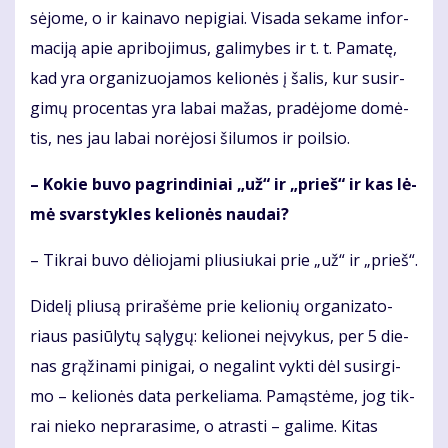
sė­jo­me, o ir kai­na­vo ne­pi­giai. Vi­sa­da se­ka­me in­for­
ma­ci­ją apie ap­ri­bo­ji­mus, ga­li­my­bes ir t. t. Pa­ma­tę,
kad yra or­ga­ni­zuo­ja­mos ke­lio­nės į ša­lis, kur su­sir­
gi­mų pro­cen­tas yra la­bai ma­žas, pra­dė­jo­me do­mė­
tis, nes jau la­bai no­rė­jo­si ši­lu­mos ir po­il­sio.
– Ko­kie bu­vo pa­grin­di­niai „už“ ir „prieš“ ir kas lė­
mė svars­tyk­les ke­lio­nės nau­dai?
– Tik­rai bu­vo dė­lio­ja­mi pliu­siu­kai prie „už“ ir „prieš“.
Di­de­lį pliu­są pri­ra­šė­me prie ke­lio­nių or­ga­ni­za­to­
riaus pa­siū­ly­tų są­ly­gų: ke­lio­nei ne­įvy­kus, per 5 die­
nas grą­ži­na­mi pi­ni­gai, o ne­ga­lint vyk­ti dėl su­sir­gi­
mo – ke­lio­nės da­ta per­ke­lia­ma. Pa­mąs­tė­me, jog tik­
rai nie­ko ne­pra­ra­si­me, o at­ras­ti – ga­li­me. Ki­tas