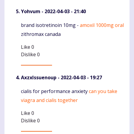
Yohvum
- 2022-04-03 - 21:40
brand isotretinoin 10mg -
amoxil 1000mg oral
Komentaras
zithromax canada
Like
0
Dislike
0
AxzxIssuenoup
- 2022-04-03 - 19:27
cialis for performance anxiety
can you take
Komentaras
viagra and cialis together
Like
0
Dislike
0