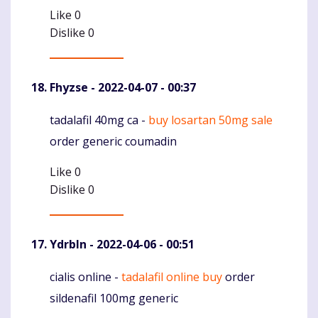
Like
0
Dislike
0
Fhyzse
- 2022-04-07 - 00:37
tadalafil 40mg ca -
buy losartan 50mg sale
Komentaras
order generic coumadin
Like
0
Dislike
0
Ydrbln
- 2022-04-06 - 00:51
cialis online -
tadalafil online buy
order
Komentaras
sildenafil 100mg generic