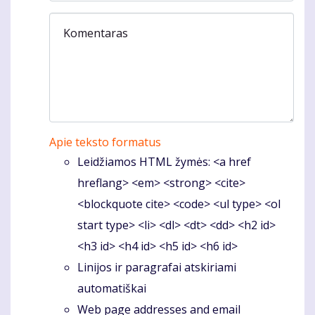
Komentaras
Apie teksto formatus
Leidžiamos HTML žymės: <a href
hreflang> <em> <strong> <cite>
<blockquote cite> <code> <ul type> <ol
start type> <li> <dl> <dt> <dd> <h2 id>
<h3 id> <h4 id> <h5 id> <h6 id>
Linijos ir paragrafai atskiriami
automatiškai
Web page addresses and email