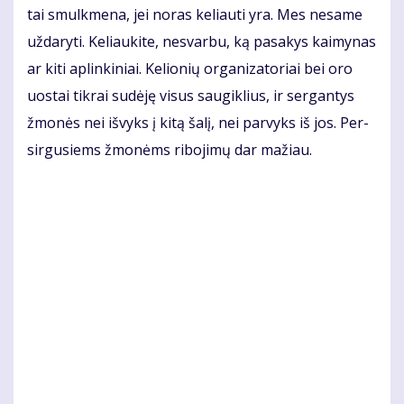
tai smul­kme­na, jei no­ras ke­liau­ti yra. Mes ne­sa­me
už­da­ry­ti. Ke­liau­ki­te, ne­svar­bu, ką pa­sa­kys kai­my­nas
ar ki­ti ap­lin­ki­niai. Ke­lio­nių or­ga­ni­za­to­riai bei oro
uos­tai tik­rai su­dė­ję vi­sus sau­gik­lius, ir ser­gan­tys
žmo­nės nei iš­vyks į ki­tą ša­lį, nei par­vyks iš jos. Per­
sir­gu­siems žmo­nėms ri­bo­ji­mų dar ma­žiau.