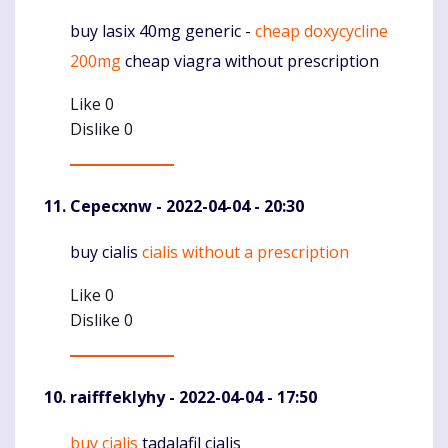
buy lasix 40mg generic -
cheap doxycycline
Komentaras
200mg
cheap viagra without prescription
Like
0
Dislike
0
Cepecxnw
- 2022-04-04 - 20:30
buy cialis
cialis without a prescription
Komentaras
Like
0
Dislike
0
raifffeklyhy
- 2022-04-04 - 17:50
buy cialis
tadalafil cialis
Komentaras