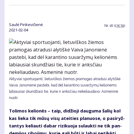
Saulė Pinkevičienė
Nr.
16 (13539)
2021-02-04
Aktyviai sportuojanti, lietuviškos žiemos pramogas atradusi alytiškė
Vaiva Janonienė pastebi, kad dėl karantino suvaržymų kelionėms
labiausiai skundžiasi tie, kurie ir anksčiau nekeliaudavo. Asmeninė
nuotr.
To­li­mos ke­lio­nės – taip, di­džio­ji dau­gu­ma ša­lių kol
kas lie­ka tik mū­sų vi­sų at­ei­ties pla­nuo­se, o pa­si­ryž­
tan­tys ke­liau­ti da­bar ri­zi­kuo­ja su­lauk­ti ne tik pan­
de­mi­jos ri­bo­ji­mų, ku­rie ga­li bū­ti ir la­bai ne­ti­kė­ti,