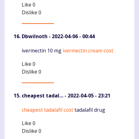
Like
0
Dislike
0
DbwiInoth
- 2022-04-06 - 00:44
ivermectin 10 mg
ivermectin cream cost
Komentaras
Like
0
Dislike
0
cheapest tadal…
- 2022-04-05 - 23:21
cheapest tadalafil cost
tadalafil drug
Komentaras
Like
0
Dislike
0