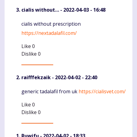
cialis without…
- 2022-04-03 - 16:48
cialis without prescription
Komentaras
https://nextadalafil.com/
Like
0
Dislike
0
raifffekzaik
- 2022-04-02 - 22:40
generic tadalafil from uk
https://cialisvet.com/
Komentaras
Like
0
Dislike
0
Ruwifu
- 2022-04-02 - 18:33