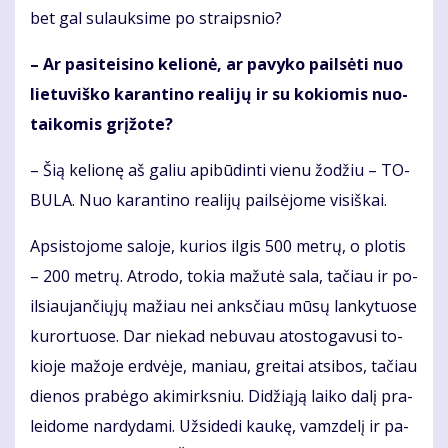
bet gal su­lauk­si­me po straips­nio?
– Ar pa­si­tei­si­no ke­lio­nė, ar pa­vy­ko pail­sė­ti nuo
lie­tu­viš­ko ka­ran­ti­no re­a­li­jų ir su ko­kio­mis nuo­
tai­ko­mis grį­žo­te?
– Šią ke­lio­nę aš ga­liu api­bū­din­ti vie­nu žo­džiu – TO­
BU­LA. Nuo ka­ran­ti­no re­a­li­jų pail­sė­jo­me vi­siš­kai.
Ap­si­sto­jo­me sa­lo­je, ku­rios il­gis 500 met­rų, o plo­tis
– 200 met­rų. At­ro­do, to­kia ma­žu­tė sa­la, ta­čiau ir po­
il­siau­jan­čių­jų ma­žiau nei anks­čiau mū­sų lan­ky­tuo­se
ku­ror­tuo­se. Dar nie­kad ne­bu­vau atos­to­ga­vu­si to­
kio­je ma­žo­je erd­vė­je, ma­niau, grei­tai at­si­bos, ta­čiau
die­nos pra­bė­go aki­mirks­niu. Di­dži­ą­ją lai­ko da­lį pra­
lei­do­me nar­dy­da­mi. Už­si­de­di kau­kę, vamz­de­lį ir pa­