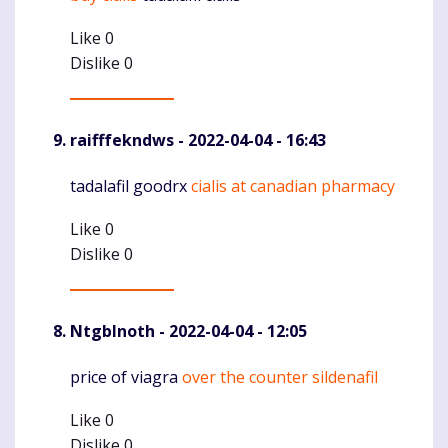
Like
0
Dislike
0
raifffekndws
- 2022-04-04 - 16:43
tadalafil goodrx
cialis at canadian pharmacy
Komentaras
Like
0
Dislike
0
NtgbInoth
- 2022-04-04 - 12:05
price of viagra
over the counter sildenafil
Komentaras
Like
0
Dislike
0