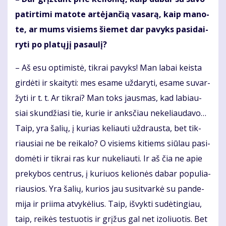
pa­tir­ti­mi ma­to­te ar­tė­jan­čią va­sa­rą, kaip ma­no­
te, ar mums vi­siems šie­met dar pa­vyks pa­si­dai­
ry­ti po pla­tų­jį pa­sau­lį?
– Aš esu op­ti­mis­tė, tik­rai pa­vyks! Man la­bai keis­ta
gir­dė­ti ir skai­ty­ti: mes esa­me už­da­ry­ti, esa­me su­var­
žy­ti ir t. t. Ar tik­rai? Man toks jaus­mas, kad la­biau­
siai skun­džia­si tie, ku­rie ir anks­čiau ne­ke­liau­da­vo…
Taip, yra ša­lių, į ku­rias ke­liau­ti už­draus­ta, bet tik­
riau­siai ne be rei­ka­lo? O vi­siems ki­tiems siū­lau pa­si­
do­mė­ti ir tik­rai ras kur nu­ke­liau­ti. Ir aš čia ne apie
pre­ky­bos cen­trus, į ku­riuos ke­lio­nės da­bar po­pu­lia­
riau­sios. Yra ša­lių, ku­rios jau su­si­tvar­kė su pan­de­
mi­ja ir pri­ima at­vy­kė­lius. Taip, iš­vyk­ti su­dė­tin­giau,
taip, rei­kės te­stuo­tis ir grį­žus gal net izo­liuo­tis. Bet