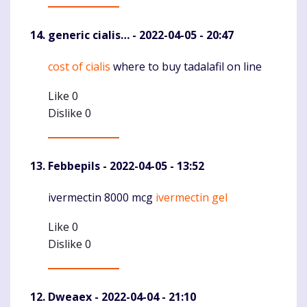
generic cialis…
- 2022-04-05 - 20:47
cost of cialis
where to buy tadalafil on line
Komentaras
Like
0
Dislike
0
Febbepils
- 2022-04-05 - 13:52
ivermectin 8000 mcg
ivermectin gel
Komentaras
Like
0
Dislike
0
Dweaex
- 2022-04-04 - 21:10