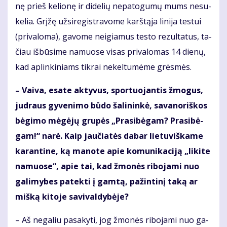
nę prieš ke­lio­nę ir di­de­lių ne­pa­to­gu­mų mums ne­su­
ke­lia. Grį­žę už­si­re­gist­ra­vo­me karš­tą­ja li­ni­ja tes­tui
(pri­va­lo­ma), ga­vo­me ne­igia­mus tes­to re­zul­ta­tus, ta­
čiau iš­bū­si­me na­muo­se vi­sas pri­va­lo­mas 14 die­nų,
kad ap­lin­ki­niams tik­rai ne­kel­tu­mė­me grės­mės.
– Vai­va, esa­te ak­ty­vus, spor­tuo­jan­tis žmo­gus,
jud­raus gy­ve­ni­mo bū­do ša­li­nin­kė, sa­va­no­riš­kos
bė­gi­mo mė­gė­jų gru­pės „Pra­si­bė­gam? Pra­si­bė­
gam!“ na­rė. Kaip jau­čia­tės da­bar lie­tu­viš­ka­me
ka­ran­ti­ne, ką ma­no­te apie ko­mu­ni­ka­ci­ją „li­ki­te
na­muo­se“, apie tai, kad žmo­nės ri­bo­ja­mi nuo
ga­li­my­bes pa­tek­ti į gam­tą, pa­žin­ti­nį ta­ką ar
miš­ką ki­to­je sa­vi­val­dy­bė­je?
– Aš ne­ga­liu pa­sa­ky­ti, jog žmo­nės ri­bo­ja­mi nuo ga­