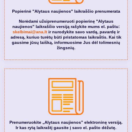
Popierinė "Alytaus naujienos" laikraščio prenumerata
Norėdami užsiprenumeruoti popierinę "Alytaus
naujienos" laikraščio versiją rašykite mums el. paštu:
skelbimai@ana.lt
ir nurodykite savo vardą, pavardę ir
adresą, kuriuo turėtų būti pristatomas laikraštis. Kai tik
gausime jūsų laišką, informuosime Jus dėl tolimesnių
žingsnių.
Prenumeruokite „Alytaus naujienos” elektroninę versiją.
Ir kas rytą laikraštį gausite į savo el. pašto dėžutę.