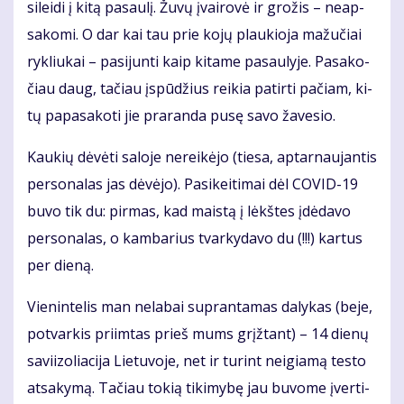
si­lei­di į ki­tą pa­sau­lį. Žu­vų įvai­ro­vė ir gro­žis – ne­ap­
sa­ko­mi. O dar kai tau prie ko­jų plau­kio­ja ma­žu­čiai
ryk­liu­kai – pa­si­jun­ti kaip ki­ta­me pa­sau­ly­je. Pa­sa­ko­
čiau daug, ta­čiau įspū­džius rei­kia pa­tir­ti pa­čiam, ki­
tų pa­pa­sa­ko­ti jie pra­ran­da pu­sę sa­vo ža­ve­sio.
Kau­kių dė­vė­ti sa­lo­je ne­rei­kė­jo (tie­sa, ap­tar­nau­jan­tis
per­so­na­las jas dė­vė­jo). Pa­si­kei­ti­mai dėl CO­VID-19
bu­vo tik du: pir­mas, kad mais­tą į lėkš­tes įdė­da­vo
per­so­na­las, o kam­ba­rius tvar­ky­da­vo du (!!!) kar­tus
per die­ną.
Vie­nin­te­lis man ne­la­bai su­pran­ta­mas da­ly­kas (be­je,
po­tvar­kis pri­im­tas prieš mums grįž­tant) – 14 die­nų
sa­vi­i­zo­lia­ci­ja Lie­tu­vo­je, net ir tu­rint ne­igia­mą tes­to
at­sa­ky­mą. Ta­čiau to­kią ti­ki­my­bę jau bu­vo­me įver­ti­