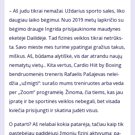
– Aš ju­du tik­rai ne­ma­žai. Už­da­rius spor­to sa­les, li­ko
dau­giau lai­ko bė­gi­mui. Nuo 2019 me­tų lap­kri­čio su
bė­gi­mo drau­ge In­gri­da pri­si­jau­ki­no­me mau­dy­nes
eke­tė­je Dai­li­dė­je. Tad fi­zi­nės veik­los tik­rai ne­trūks­
ta. Sa­vo mies­te mes tu­ri­me ypa­tin­gai gra­žius ta­kus,
miš­kus. Aš, bū­da­ma aly­tiš­kė, vis dar at­ran­du nau­jų
ne­ma­ty­tų vie­tų... Ki­ta ver­tus, Car­dio Hi­it by Bo­xing
ben­druo­me­nės tre­ne­ris Ra­fa­e­lis Pa­ša­je­vas ne­lei­
džia „už­mig­ti“: su­ra­šo mums tre­ni­ruo­tes ar­ba ve­da
per „Zo­om“ pro­gra­mė­lę. Ži­no­ma, čia tiems, kas jau
įpra­tę ir be spor­ti­nės veik­los ne­be­ga­li, bet vi­sa­da
kvie­čia pri­si­jung­ti ir ska­ti­na ju­dė­ti vi­sus.
O pa­tar­ti? Aš ne­la­bai ko­kia pa­ta­rė­ja, ta­čiau kaip tik
pa­ste­bė­jau pa­di­dė­ju­sį žmo­nių fi­zi­nį ak­ty­vu­mą: pa­