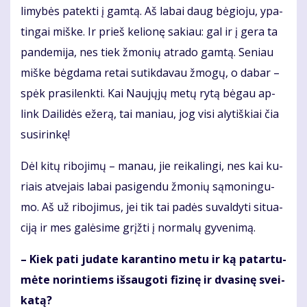
li­my­bės pa­tek­ti į gam­tą. Aš la­bai daug bė­gio­ju, ypa­
tin­gai miš­ke. Ir prieš ke­lio­nę sa­kiau: gal ir į ge­ra ta
pan­de­mi­ja, nes tiek žmo­nių at­ra­do gam­tą. Se­niau
miš­ke bėg­da­ma re­tai su­tik­da­vau žmo­gų, o da­bar –
spėk pra­si­lenk­ti. Kai Nau­jų­jų me­tų ry­tą bė­gau ap­
link Dai­li­dės eže­rą, tai ma­niau, jog vi­si aly­tiš­kiai čia
susi­rin­kę!
Dėl ki­tų ri­bo­ji­mų – ma­nau, jie rei­ka­lin­gi, nes kai ku­
riais at­ve­jais la­bai pa­si­gen­du žmo­nių są­mo­nin­gu­
mo. Aš už ri­bo­ji­mus, jei tik tai pa­dės su­val­dy­ti si­tu­a­
ci­ją ir mes ga­lė­si­me grįž­ti į nor­ma­lų gy­ve­ni­mą.
– Kiek pa­ti ju­da­te ka­ran­ti­no me­tu ir ką pa­tar­tu­
mė­te no­rin­tiems iš­sau­go­ti fi­zi­nę ir dva­si­nę svei­
ka­tą?