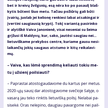
bet ir krei­vų žvilgs­nių, esą nė­ra ko po pa­sau­lį blaš­
ky­tis bū­tent šiuo me­tu. Ta­čiau po­žiū­rių ga­li bū­ti
įvai­rių, juo­lab jei ke­lio­nę ren­kie­si la­bai at­sa­kin­gai ir
įver­ti­ni sau­giau­sią kryp­tį. To­kį va­rian­tą pa­si­rin­ko
ir aly­tiš­kė Vai­va Ja­no­nie­nė, vi­sai ne­se­niai su šei­ma
grį­žu­si iš Mal­dy­vų, kur, sa­ko, jau­tė­si sau­giau nei...
lie­tu­viš­ka­me pre­ky­bos cen­tre, ku­ria­me gau­su ne­si­
lai­kan­čių jo­kių sau­gaus at­stu­mo ir ki­tų rei­ka­la­vi­
mų.
– Vai­va, kas lė­mė spren­di­mą ke­liau­ti to­kiu me­
tu į už­sie­nį po­il­siau­ti?
– Pa­pras­tai atos­to­gau­da­vo­me du kar­tus per me­tus.
2020-ųjų sau­sį dar atos­to­ga­vo­me sve­čio­je ša­ly­je, o
va­sa­rą jau te­ko rink­tis lie­tu­viš­ką po­il­sį. Ne­la­bai pa­
si­se­kė. Oras ne­le­pi­no, dau­giau pa­var­go­me nei pail­