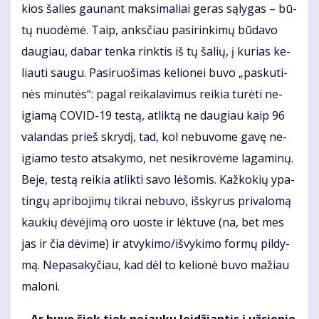
kios ša­lies gau­nant mak­si­ma­liai ge­ras są­ly­gas – bū­
tų nuo­dė­mė. Taip, anks­čiau pa­si­rin­ki­mų bū­da­vo
dau­giau, da­bar ten­ka rink­tis iš tų ša­lių, į ku­rias ke­
liau­ti sau­gu. Pa­si­ruo­ši­mas ke­lio­nei bu­vo „pas­ku­ti­
nės mi­nu­tės“: pa­gal rei­ka­la­vi­mus rei­kia tu­rė­ti ne­
igia­mą CO­VID-19 tes­tą, at­lik­tą ne dau­giau kaip 96
va­lan­das prieš skry­dį, tad, kol ne­bu­vo­me ga­vę ne­
igia­mo tes­to at­sa­ky­mo, net ne­si­kro­vė­me la­ga­mi­nų.
Be­je, tes­tą rei­kia at­lik­ti sa­vo lė­šo­mis. Kaž­ko­kių ypa­
tin­gų ap­ri­bo­ji­mų tik­rai ne­bu­vo, iš­sky­rus pri­va­lo­mą
kau­kių dė­vė­ji­mą oro uos­te ir lėk­tu­ve (na, bet mes
jas ir čia dė­vi­me) ir at­vy­ki­mo/iš­vy­ki­mo for­mų pil­dy­
mą. Ne­pa­sa­ky­čiau, kad dėl to ke­lio­nė bu­vo ma­žiau
ma­lo­ni.
– Ar bu­vo šiek tiek ne­jau­ku lei­džian­tis į už­sie­nio