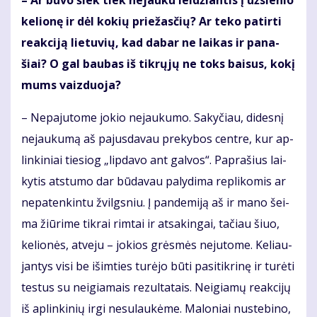
ke­lio­nę ir dėl ko­kių prie­žas­čių? Ar te­ko pa­tir­ti
re­ak­ci­ją lie­tu­vių, kad da­bar ne lai­kas ir pa­na­
šiai? O gal bau­bas iš tik­rų­jų ne toks bai­sus, ko­kį
mums vaiz­duo­ja?
– Ne­pa­ju­to­me jo­kio ne­jau­ku­mo. Sa­ky­čiau, di­des­nį
ne­jau­ku­mą aš pa­jus­da­vau pre­ky­bos cen­tre, kur ap­
lin­ki­niai tie­siog „lip­da­vo ant gal­vos“. Pa­pra­šius lai­
ky­tis at­stu­mo dar bū­da­vau pa­ly­di­ma re­pli­ko­mis ar
ne­pa­ten­kin­tu žvilgs­niu. Į pan­de­mi­ją aš ir ma­no šei­
ma žiū­ri­me tik­rai rim­tai ir at­sa­kin­gai, ta­čiau šiuo,
ke­lio­nės, at­ve­ju – jo­kios grės­mės ne­ju­to­me. Ke­liau­
jan­tys vi­si be iš­im­ties tu­rė­jo bū­ti pa­si­tik­ri­nę ir tu­rė­ti
tes­tus su ne­igia­mais re­zul­ta­tais. Ne­igia­mų re­ak­ci­jų
iš ap­lin­ki­nių ir­gi ne­su­lau­kė­me. Ma­lo­niai nu­ste­bi­no,