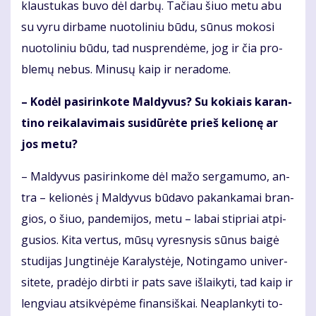
klaus­tu­kas bu­vo dėl dar­bų. Ta­čiau šiuo me­tu abu
su vy­ru dir­ba­me nuo­to­li­niu bū­du, sū­nus mo­ko­si
nuo­to­li­niu bū­du, tad nu­spren­dė­me, jog ir čia pro­
ble­mų ne­bus. Mi­nu­sų kaip ir ne­ra­do­me.
– Ko­dėl pa­si­rin­ko­te Mal­dy­vus? Su ko­kiais ka­ran­
ti­no rei­ka­la­vi­mais su­si­dū­rė­te prieš ke­lio­nę ar
jos me­tu?
– Mal­dy­vus pa­si­rin­ko­me dėl ma­žo ser­ga­mu­mo, an­
tra – ke­lio­nės į Mal­dy­vus bū­da­vo pa­kan­ka­mai bran­
gios, o šiuo, pan­de­mi­jos, me­tu – la­bai stip­riai at­pi­
gu­sios. Ki­ta ver­tus, mū­sų vy­res­ny­sis sū­nus bai­gė
stu­di­jas Jung­ti­nė­je Ka­ra­lys­tė­je, No­tin­ga­mo uni­ver­
si­te­te, pra­dė­jo dirb­ti ir pats sa­ve iš­lai­ky­ti, tad kaip ir
leng­viau at­si­kvė­pė­me fi­nan­siš­kai. Ne­ap­lan­ky­ti to­