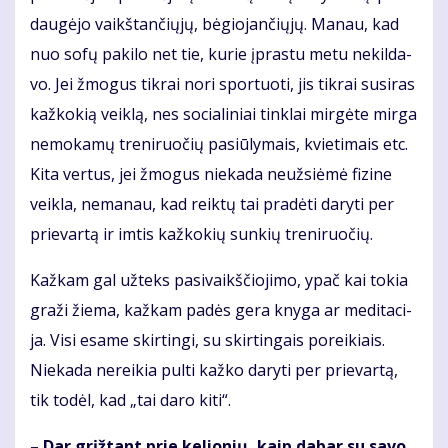
dau­gė­jo vaikš­tan­čių­jų, bė­gio­jan­čių­jų. Ma­nau, kad
nuo so­fų pa­ki­lo net tie, ku­rie įpras­tu me­tu ne­kil­da­
vo. Jei žmo­gus tik­rai no­ri spor­tuo­ti, jis tik­rai su­si­ras
kaž­ko­kią veik­lą, nes so­cia­li­niai tin­klai mir­gė­te mir­ga
ne­mo­ka­mų tre­ni­ruo­čių pa­siū­ly­mais, kvie­ti­mais etc.
Ki­ta ver­tus, jei žmo­gus nie­ka­da ne­už­si­ė­mė fi­zi­ne
veik­la, ne­ma­nau, kad reik­tų tai pra­dė­ti da­ry­ti per
prie­var­tą ir im­tis kaž­ko­kių sun­kių tre­ni­ruo­čių.
Kaž­kam gal už­teks pa­si­vaikš­čio­ji­mo, ypač kai to­kia
gra­ži žie­ma, kaž­kam pa­dės ge­ra kny­ga ar me­di­ta­ci­
ja. Vi­si esa­me skir­tin­gi, su skir­tin­gais po­rei­kiais.
Nie­ka­da ne­rei­kia pul­ti kaž­ko da­ry­ti per prie­var­tą,
tik to­dėl, kad „tai da­ro ki­ti“.
– Dar grįž­tant prie ke­lio­nių, kaip da­bar su sa­vo