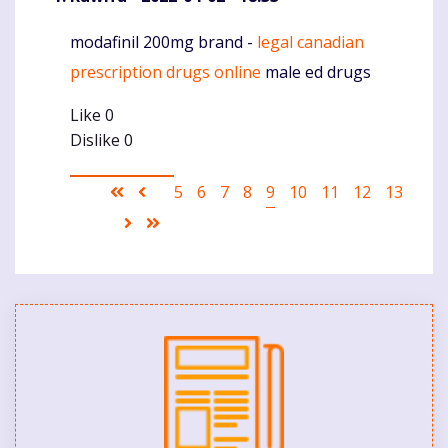
modafinil 200mg brand -
legal canadian
Komentaras
prescription drugs online
male ed drugs
Like
0
Dislike
0
Pagination
First
Ankstesnis
Puslapis
5
Puslapis
6
Puslapis
7
Puslapis
8
Current
9
Puslapis
10
Puslapis
11
Puslapis
12
Puslapis
13
page
puslapis
page
Sekantis
Last
puslapis
page