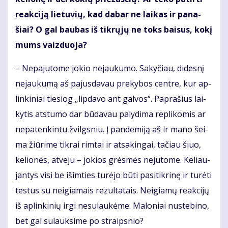
re­ak­ci­ją lie­tu­vių, kad da­bar ne lai­kas ir pa­na­
šiai? O gal bau­bas iš tik­rų­jų ne toks bai­sus, ko­kį
mums vaiz­duo­ja?
– Ne­pa­ju­to­me jo­kio ne­jau­ku­mo. Sa­ky­čiau, di­des­nį
ne­jau­ku­mą aš pa­jus­da­vau pre­ky­bos cen­tre, kur ap­
lin­ki­niai tie­siog „lip­da­vo ant gal­vos“. Pa­pra­šius lai­
ky­tis at­stu­mo dar bū­da­vau pa­ly­di­ma re­pli­ko­mis ar
ne­pa­ten­kin­tu žvilgs­niu. Į pan­de­mi­ją aš ir ma­no šei­
ma žiū­ri­me tik­rai rim­tai ir at­sa­kin­gai, ta­čiau šiuo,
ke­lio­nės, at­ve­ju – jo­kios grės­mės ne­ju­to­me. Ke­liau­
jan­tys vi­si be iš­im­ties tu­rė­jo bū­ti pa­si­tik­ri­nę ir tu­rė­ti
tes­tus su ne­igia­mais re­zul­ta­tais. Ne­igia­mų re­ak­ci­jų
iš ap­lin­ki­nių ir­gi ne­su­lau­kė­me. Ma­lo­niai nu­ste­bi­no,
bet gal su­lauk­si­me po straips­nio?