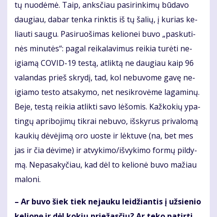
tų nuo­dė­mė. Taip, anks­čiau pa­si­rin­ki­mų bū­da­vo
dau­giau, da­bar ten­ka rink­tis iš tų ša­lių, į ku­rias ke­
liau­ti sau­gu. Pa­si­ruo­ši­mas ke­lio­nei bu­vo „pas­ku­ti­
nės mi­nu­tės“: pa­gal rei­ka­la­vi­mus rei­kia tu­rė­ti ne­
igia­mą CO­VID-19 tes­tą, at­lik­tą ne dau­giau kaip 96
va­lan­das prieš skry­dį, tad, kol ne­bu­vo­me ga­vę ne­
igia­mo tes­to at­sa­ky­mo, net ne­si­kro­vė­me la­ga­mi­nų.
Be­je, tes­tą rei­kia at­lik­ti sa­vo lė­šo­mis. Kaž­ko­kių ypa­
tin­gų ap­ri­bo­ji­mų tik­rai ne­bu­vo, iš­sky­rus pri­va­lo­mą
kau­kių dė­vė­ji­mą oro uos­te ir lėk­tu­ve (na, bet mes
jas ir čia dė­vi­me) ir at­vy­ki­mo/iš­vy­ki­mo for­mų pil­dy­
mą. Ne­pa­sa­ky­čiau, kad dėl to ke­lio­nė bu­vo ma­žiau
ma­lo­ni.
– Ar bu­vo šiek tiek ne­jau­ku lei­džian­tis į už­sie­nio
ke­lio­nę ir dėl ko­kių prie­žas­čių? Ar te­ko pa­tir­ti