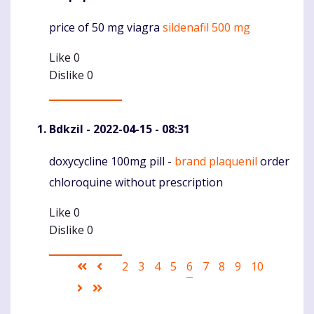
price of 50 mg viagra
sildenafil 500 mg
Komentaras
Like
0
Dislike
0
Bdkzil
- 2022-04-15 - 08:31
doxycycline 100mg pill -
brand plaquenil
order
Komentaras
chloroquine without prescription
Like
0
Dislike
0
Pagination
First
Ankstesnis
Puslapis
2
Puslapis
3
Puslapis
4
Puslapis
5
Current
6
Puslapis
7
Puslapis
8
Puslapis
9
Puslapis
10
page
puslapis
page
Sekantis
Last
puslapis
page