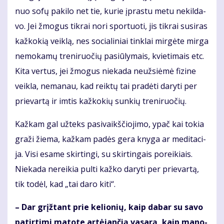
nuo so­fų pa­ki­lo net tie, ku­rie įpras­tu me­tu ne­kil­da­
vo. Jei žmo­gus tik­rai no­ri spor­tuo­ti, jis tik­rai su­si­ras
kaž­ko­kią veik­lą, nes so­cia­li­niai tin­klai mir­gė­te mir­ga
ne­mo­ka­mų tre­ni­ruo­čių pa­siū­ly­mais, kvie­ti­mais etc.
Ki­ta ver­tus, jei žmo­gus nie­ka­da ne­už­si­ė­mė fi­zi­ne
veik­la, ne­ma­nau, kad reik­tų tai pra­dė­ti da­ry­ti per
prie­var­tą ir im­tis kaž­ko­kių sun­kių tre­ni­ruo­čių.
Kaž­kam gal už­teks pa­si­vaikš­čio­ji­mo, ypač kai to­kia
gra­ži žie­ma, kaž­kam pa­dės ge­ra kny­ga ar me­di­ta­ci­
ja. Vi­si esa­me skir­tin­gi, su skir­tin­gais po­rei­kiais.
Nie­ka­da ne­rei­kia pul­ti kaž­ko da­ry­ti per prie­var­tą,
tik to­dėl, kad „tai da­ro ki­ti“.
– Dar grįž­tant prie ke­lio­nių, kaip da­bar su sa­vo
pa­tir­ti­mi ma­to­te ar­tė­jan­čią va­sa­rą, kaip ma­no­