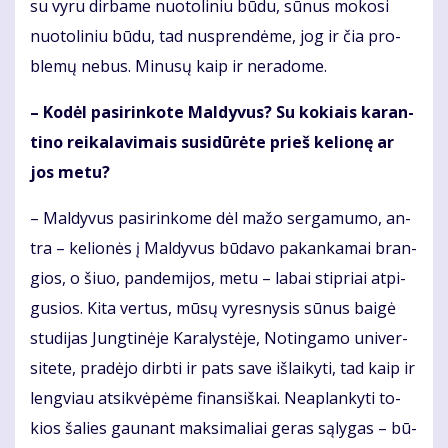
su vy­ru dir­ba­me nuo­to­li­niu bū­du, sū­nus mo­ko­si
nuo­to­li­niu bū­du, tad nu­spren­dė­me, jog ir čia pro­
ble­mų ne­bus. Mi­nu­sų kaip ir ne­ra­do­me.
– Ko­dėl pa­si­rin­ko­te Mal­dy­vus? Su ko­kiais ka­ran­
ti­no rei­ka­la­vi­mais su­si­dū­rė­te prieš ke­lio­nę ar
jos me­tu?
– Mal­dy­vus pa­si­rin­ko­me dėl ma­žo ser­ga­mu­mo, an­
tra – ke­lio­nės į Mal­dy­vus bū­da­vo pa­kan­ka­mai bran­
gios, o šiuo, pan­de­mi­jos, me­tu – la­bai stip­riai at­pi­
gu­sios. Ki­ta ver­tus, mū­sų vy­res­ny­sis sū­nus bai­gė
stu­di­jas Jung­ti­nė­je Ka­ra­lys­tė­je, No­tin­ga­mo uni­ver­
si­te­te, pra­dė­jo dirb­ti ir pats sa­ve iš­lai­ky­ti, tad kaip ir
leng­viau at­si­kvė­pė­me fi­nan­siš­kai. Ne­ap­lan­ky­ti to­
kios ša­lies gau­nant mak­si­ma­liai ge­ras są­ly­gas – bū­