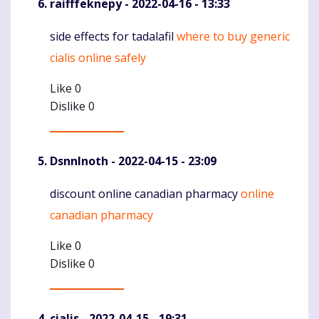
raifffeknepy
- 2022-04-16 - 13:33
side effects for tadalafil
where to buy generic
Komentaras
cialis online safely
Like
0
Dislike
0
DsnnInoth
- 2022-04-15 - 23:09
discount online canadian pharmacy
online
Komentaras
canadian pharmacy
Like
0
Dislike
0
cialis
- 2022-04-15 - 19:31