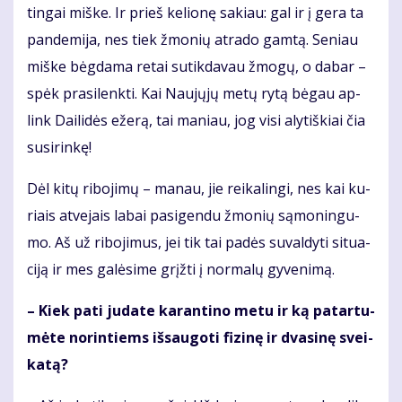
tin­gai miš­ke. Ir prieš ke­lio­nę sa­kiau: gal ir į ge­ra ta
pan­de­mi­ja, nes tiek žmo­nių at­ra­do gam­tą. Se­niau
miš­ke bėg­da­ma re­tai su­tik­da­vau žmo­gų, o da­bar –
spėk pra­si­lenk­ti. Kai Nau­jų­jų me­tų ry­tą bė­gau ap­
link Dai­li­dės eže­rą, tai ma­niau, jog vi­si aly­tiš­kiai čia
susi­rin­kę!
Dėl ki­tų ri­bo­ji­mų – ma­nau, jie rei­ka­lin­gi, nes kai ku­
riais at­ve­jais la­bai pa­si­gen­du žmo­nių są­mo­nin­gu­
mo. Aš už ri­bo­ji­mus, jei tik tai pa­dės su­val­dy­ti si­tu­a­
ci­ją ir mes ga­lė­si­me grįž­ti į nor­ma­lų gy­ve­ni­mą.
– Kiek pa­ti ju­da­te ka­ran­ti­no me­tu ir ką pa­tar­tu­
mė­te no­rin­tiems iš­sau­go­ti fi­zi­nę ir dva­si­nę svei­
ka­tą?