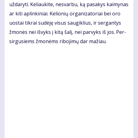
už­da­ry­ti. Ke­liau­ki­te, ne­svar­bu, ką pa­sa­kys kai­my­nas
ar ki­ti ap­lin­ki­niai. Ke­lio­nių or­ga­ni­za­to­riai bei oro
uos­tai tik­rai su­dė­ję vi­sus sau­gik­lius, ir ser­gan­tys
žmo­nės nei iš­vyks į ki­tą ša­lį, nei par­vyks iš jos. Per­
sir­gu­siems žmo­nėms ri­bo­ji­mų dar ma­žiau.