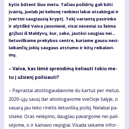
ky­tis bū­tent šiuo me­tu. Ta­čiau po­žiū­rių ga­li bū­ti
įvai­rių, juo­lab jei ke­lio­nę ren­kie­si la­bai at­sa­kin­gai ir
įver­ti­ni sau­giau­sią kryp­tį. To­kį va­rian­tą pa­si­rin­ko
ir aly­tiš­kė Vai­va Ja­no­nie­nė, vi­sai ne­se­niai su šei­ma
grį­žu­si iš Mal­dy­vų, kur, sa­ko, jau­tė­si sau­giau nei...
lie­tu­viš­ka­me pre­ky­bos cen­tre, ku­ria­me gau­su ne­si­
lai­kan­čių jo­kių sau­gaus at­stu­mo ir ki­tų rei­ka­la­vi­
mų.
– Vai­va, kas lė­mė spren­di­mą ke­liau­ti to­kiu me­
tu į už­sie­nį po­il­siau­ti?
– Pa­pras­tai atos­to­gau­da­vo­me du kar­tus per me­tus.
2020-ųjų sau­sį dar atos­to­ga­vo­me sve­čio­je ša­ly­je, o
va­sa­rą jau te­ko rink­tis lie­tu­viš­ką po­il­sį. Ne­la­bai pa­
si­se­kė. Oras ne­le­pi­no, dau­giau pa­var­go­me nei pail­
sė­jo­me, o ir kai­na­vo ne­pi­giai. Vi­sa­da se­ka­me in­for­