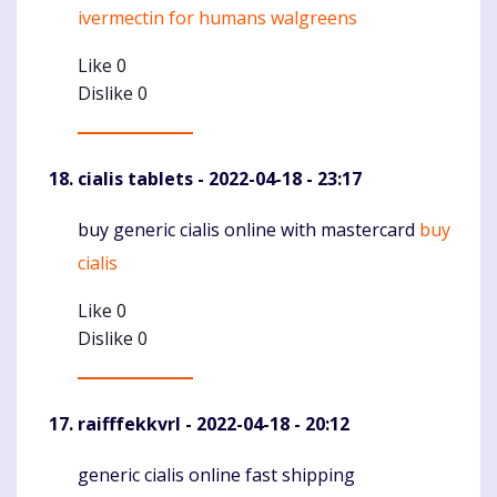
ivermectin for humans walgreens
Like
0
Dislike
0
cialis tablets
- 2022-04-18 - 23:17
buy generic cialis online with mastercard
buy
Komentaras
cialis
Like
0
Dislike
0
raifffekkvrl
- 2022-04-18 - 20:12
generic cialis online fast shipping
Komentaras