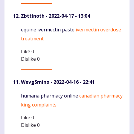
ZbttInoth
- 2022-04-17 - 13:04
equine ivermectin paste
ivermectin overdose
Komentaras
treatment
Like
0
Dislike
0
WevgSmino
- 2022-04-16 - 22:41
humana pharmacy online
canadian pharmacy
Komentaras
king complaints
Like
0
Dislike
0