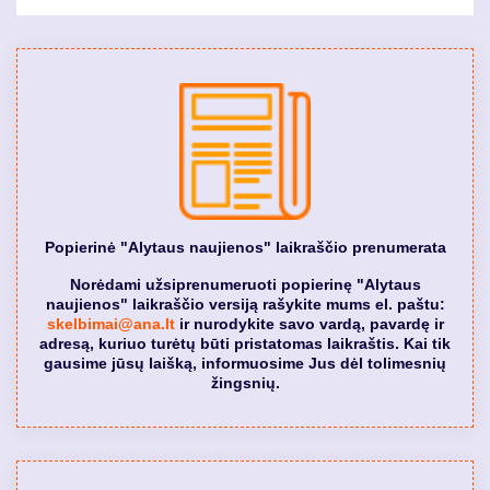
Popierinė "Alytaus naujienos" laikraščio prenumerata
Norėdami užsiprenumeruoti popierinę "Alytaus
naujienos" laikraščio versiją rašykite mums el. paštu:
skelbimai@ana.lt
ir nurodykite savo vardą, pavardę ir
adresą, kuriuo turėtų būti pristatomas laikraštis. Kai tik
gausime jūsų laišką, informuosime Jus dėl tolimesnių
žingsnių.