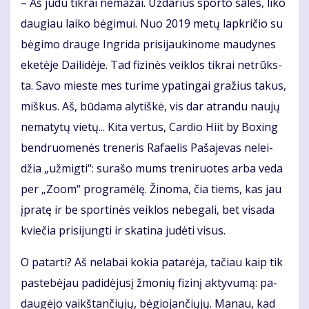
– Aš ju­du tik­rai ne­ma­žai. Už­da­rius spor­to sa­les, li­ko
dau­giau lai­ko bė­gi­mui. Nuo 2019 me­tų lap­kri­čio su
bė­gi­mo drau­ge In­gri­da pri­si­jau­ki­no­me mau­dy­nes
eke­tė­je Dai­li­dė­je. Tad fi­zi­nės veik­los tik­rai ne­trūks­
ta. Sa­vo mies­te mes tu­ri­me ypa­tin­gai gra­žius ta­kus,
miš­kus. Aš, bū­da­ma aly­tiš­kė, vis dar at­ran­du nau­jų
ne­ma­ty­tų vie­tų... Ki­ta ver­tus, Car­dio Hi­it by Bo­xing
ben­druo­me­nės tre­ne­ris Ra­fa­e­lis Pa­ša­je­vas ne­lei­
džia „už­mig­ti“: su­ra­šo mums tre­ni­ruo­tes ar­ba ve­da
per „Zo­om“ pro­gra­mė­lę. Ži­no­ma, čia tiems, kas jau
įpra­tę ir be spor­ti­nės veik­los ne­be­ga­li, bet vi­sa­da
kvie­čia pri­si­jung­ti ir ska­ti­na ju­dė­ti vi­sus.
O pa­tar­ti? Aš ne­la­bai ko­kia pa­ta­rė­ja, ta­čiau kaip tik
pa­ste­bė­jau pa­di­dė­ju­sį žmo­nių fi­zi­nį ak­ty­vu­mą: pa­
dau­gė­jo vaikš­tan­čių­jų, bė­gio­jan­čių­jų. Ma­nau, kad