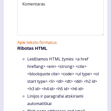
Komentaras
Apie teksto formatus
Ribotas HTML
Leidžiamos HTML žymės: <a href
hreflang> <em> <strong> <cite>
<blockquote cite> <code> <ul type> <ol
start type> <li> <dl> <dt> <dd> <h2 id>
<h3 id> <h4 id> <h5 id> <h6 id>
Linijos ir paragrafai atskiriami
automatiškai
Web page addresses and email