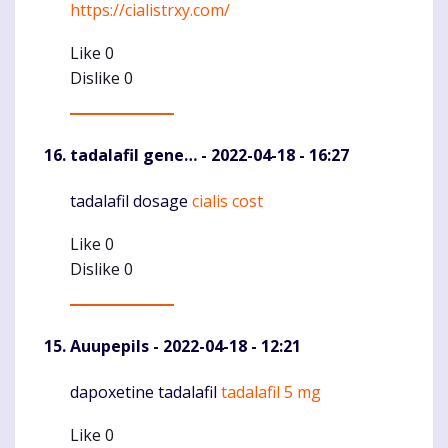
https://cialistrxy.com/
Like
0
Dislike
0
tadalafil gene…
- 2022-04-18 - 16:27
tadalafil dosage
cialis cost
Komentaras
Like
0
Dislike
0
Auupepils
- 2022-04-18 - 12:21
dapoxetine tadalafil
tadalafil 5 mg
Komentaras
Like
0