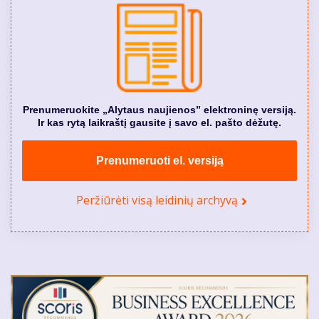
Prenumeruokite „Alytaus naujienos” elektroninę versiją.
Ir kas rytą laikraštį gausite į savo el. pašto dėžutę.
Prenumeruoti el. versiją
Peržiūrėti visą leidinių archyvą