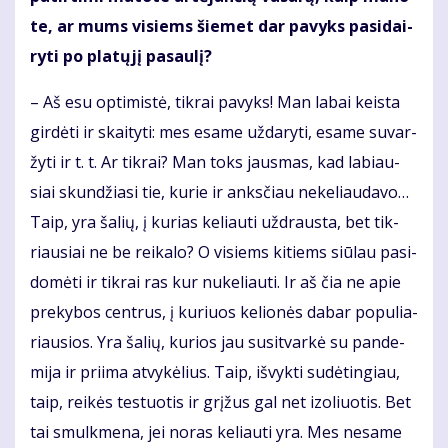
te, ar mums vi­siems šie­met dar pa­vyks pa­si­dai­
ry­ti po pla­tų­jį pa­sau­lį?
– Aš esu op­ti­mis­tė, tik­rai pa­vyks! Man la­bai keis­ta
gir­dė­ti ir skai­ty­ti: mes esa­me už­da­ry­ti, esa­me su­var­
žy­ti ir t. t. Ar tik­rai? Man toks jaus­mas, kad la­biau­
siai skun­džia­si tie, ku­rie ir anks­čiau ne­ke­liau­da­vo…
Taip, yra ša­lių, į ku­rias ke­liau­ti už­draus­ta, bet tik­
riau­siai ne be rei­ka­lo? O vi­siems ki­tiems siū­lau pa­si­
do­mė­ti ir tik­rai ras kur nu­ke­liau­ti. Ir aš čia ne apie
pre­ky­bos cen­trus, į ku­riuos ke­lio­nės da­bar po­pu­lia­
riau­sios. Yra ša­lių, ku­rios jau su­si­tvar­kė su pan­de­
mi­ja ir pri­ima at­vy­kė­lius. Taip, iš­vyk­ti su­dė­tin­giau,
taip, rei­kės te­stuo­tis ir grį­žus gal net izo­liuo­tis. Bet
tai smul­kme­na, jei no­ras ke­liau­ti yra. Mes ne­sa­me