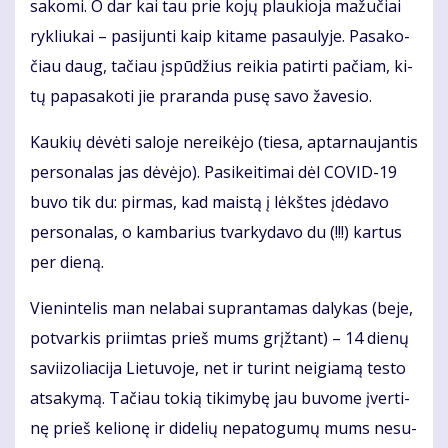
sa­ko­mi. O dar kai tau prie ko­jų plau­kio­ja ma­žu­čiai
ryk­liu­kai – pa­si­jun­ti kaip ki­ta­me pa­sau­ly­je. Pa­sa­ko­
čiau daug, ta­čiau įspū­džius rei­kia pa­tir­ti pa­čiam, ki­
tų pa­pa­sa­ko­ti jie pra­ran­da pu­sę sa­vo ža­ve­sio.
Kau­kių dė­vė­ti sa­lo­je ne­rei­kė­jo (tie­sa, ap­tar­nau­jan­tis
per­so­na­las jas dė­vė­jo). Pa­si­kei­ti­mai dėl CO­VID-19
bu­vo tik du: pir­mas, kad mais­tą į lėkš­tes įdė­da­vo
per­so­na­las, o kam­ba­rius tvar­ky­da­vo du (!!!) kar­tus
per die­ną.
Vie­nin­te­lis man ne­la­bai su­pran­ta­mas da­ly­kas (be­je,
po­tvar­kis pri­im­tas prieš mums grįž­tant) – 14 die­nų
sa­vi­i­zo­lia­ci­ja Lie­tu­vo­je, net ir tu­rint ne­igia­mą tes­to
at­sa­ky­mą. Ta­čiau to­kią ti­ki­my­bę jau bu­vo­me įver­ti­
nę prieš ke­lio­nę ir di­de­lių ne­pa­to­gu­mų mums ne­su­