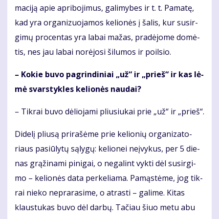
ma­ci­ją apie ap­ri­bo­ji­mus, ga­li­my­bes ir t. t. Pa­ma­tę,
kad yra or­ga­ni­zuo­ja­mos ke­lio­nės į ša­lis, kur su­sir­
gi­mų pro­cen­tas yra la­bai ma­žas, pra­dė­jo­me do­mė­
tis, nes jau la­bai no­rė­jo­si ši­lu­mos ir po­il­sio.
– Ko­kie bu­vo pa­grin­di­niai „už“ ir „prieš“ ir kas lė­
mė svars­tyk­les ke­lio­nės nau­dai?
– Tik­rai bu­vo dė­lio­ja­mi pliu­siu­kai prie „už“ ir „prieš“.
Di­de­lį pliu­są pri­ra­šė­me prie ke­lio­nių or­ga­ni­za­to­
riaus pa­siū­ly­tų są­ly­gų: ke­lio­nei ne­įvy­kus, per 5 die­
nas grą­ži­na­mi pi­ni­gai, o ne­ga­lint vyk­ti dėl su­sir­gi­
mo – ke­lio­nės da­ta per­ke­lia­ma. Pa­mąs­tė­me, jog tik­
rai nie­ko ne­pra­ra­si­me, o at­ras­ti – ga­li­me. Ki­tas
klaus­tu­kas bu­vo dėl dar­bų. Ta­čiau šiuo me­tu abu