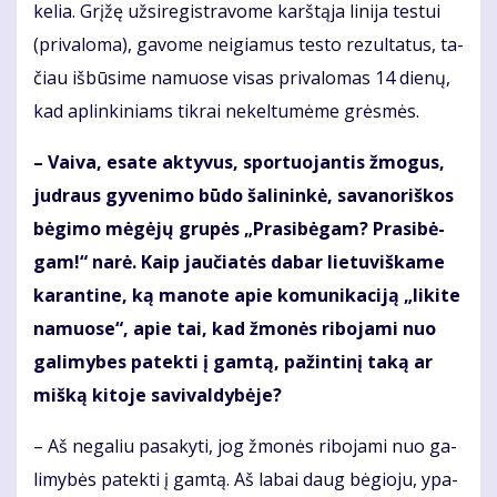
ke­lia. Grį­žę už­si­re­gist­ra­vo­me karš­tą­ja li­ni­ja tes­tui
(pri­va­lo­ma), ga­vo­me ne­igia­mus tes­to re­zul­ta­tus, ta­
čiau iš­bū­si­me na­muo­se vi­sas pri­va­lo­mas 14 die­nų,
kad ap­lin­ki­niams tik­rai ne­kel­tu­mė­me grės­mės.
– Vai­va, esa­te ak­ty­vus, spor­tuo­jan­tis žmo­gus,
jud­raus gy­ve­ni­mo bū­do ša­li­nin­kė, sa­va­no­riš­kos
bė­gi­mo mė­gė­jų gru­pės „Pra­si­bė­gam? Pra­si­bė­
gam!“ na­rė. Kaip jau­čia­tės da­bar lie­tu­viš­ka­me
ka­ran­ti­ne, ką ma­no­te apie ko­mu­ni­ka­ci­ją „li­ki­te
na­muo­se“, apie tai, kad žmo­nės ri­bo­ja­mi nuo
ga­li­my­bes pa­tek­ti į gam­tą, pa­žin­ti­nį ta­ką ar
miš­ką ki­to­je sa­vi­val­dy­bė­je?
– Aš ne­ga­liu pa­sa­ky­ti, jog žmo­nės ri­bo­ja­mi nuo ga­
li­my­bės pa­tek­ti į gam­tą. Aš la­bai daug bė­gio­ju, ypa­