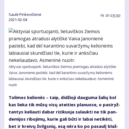
Saulė Pinkevičienė
Nr.
16 (13539)
2021-02-04
Aktyviai sportuojanti, lietuviškos žiemos pramogas atradusi alytiškė
Vaiva Janonienė pastebi, kad dėl karantino suvaržymų kelionėms
labiausiai skundžiasi tie, kurie ir anksčiau nekeliaudavo. Asmeninė
nuotr.
To­li­mos ke­lio­nės – taip, di­džio­ji dau­gu­ma ša­lių kol
kas lie­ka tik mū­sų vi­sų at­ei­ties pla­nuo­se, o pa­si­ryž­
tan­tys ke­liau­ti da­bar ri­zi­kuo­ja su­lauk­ti ne tik pan­
de­mi­jos ri­bo­ji­mų, ku­rie ga­li bū­ti ir la­bai ne­ti­kė­ti,
bet ir krei­vų žvilgs­nių, esą nė­ra ko po pa­sau­lį blaš­