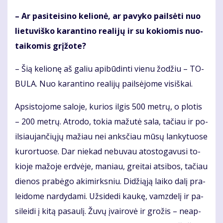
– Ar pa­si­tei­si­no ke­lio­nė, ar pa­vy­ko pail­sė­ti nuo
lie­tu­viš­ko ka­ran­ti­no re­a­li­jų ir su ko­kio­mis nuo­
tai­ko­mis grį­žo­te?
– Šią ke­lio­nę aš ga­liu api­bū­din­ti vie­nu žo­džiu – TO­
BU­LA. Nuo ka­ran­ti­no re­a­li­jų pail­sė­jo­me vi­siš­kai.
Ap­si­sto­jo­me sa­lo­je, ku­rios il­gis 500 met­rų, o plo­tis
– 200 met­rų. At­ro­do, to­kia ma­žu­tė sa­la, ta­čiau ir po­
il­siau­jan­čių­jų ma­žiau nei anks­čiau mū­sų lan­ky­tuo­se
ku­ror­tuo­se. Dar nie­kad ne­bu­vau atos­to­ga­vu­si to­
kio­je ma­žo­je erd­vė­je, ma­niau, grei­tai at­si­bos, ta­čiau
die­nos pra­bė­go aki­mirks­niu. Di­dži­ą­ją lai­ko da­lį pra­
lei­do­me nar­dy­da­mi. Už­si­de­di kau­kę, vamz­de­lį ir pa­
si­lei­di į ki­tą pa­sau­lį. Žu­vų įvai­ro­vė ir gro­žis – ne­ap­