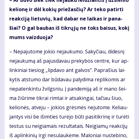
ke­lio­nę ir dėl ko­kių prie­žas­čių? Ar te­ko pa­tir­ti
re­ak­ci­ją lie­tu­vių, kad da­bar ne lai­kas ir pa­na­
šiai? O gal bau­bas iš tik­rų­jų ne toks bai­sus, ko­kį
mums vaiz­duo­ja?
– Ne­pa­ju­to­me jo­kio ne­jau­ku­mo. Sa­ky­čiau, di­des­nį
ne­jau­ku­mą aš pa­jus­da­vau pre­ky­bos cen­tre, kur ap­
lin­ki­niai tie­siog „lip­da­vo ant gal­vos“. Pa­pra­šius lai­
ky­tis at­stu­mo dar bū­da­vau pa­ly­di­ma re­pli­ko­mis ar
ne­pa­ten­kin­tu žvilgs­niu. Į pan­de­mi­ją aš ir ma­no šei­
ma žiū­ri­me tik­rai rim­tai ir at­sa­kin­gai, ta­čiau šiuo,
ke­lio­nės, at­ve­ju – jo­kios grės­mės ne­ju­to­me. Ke­liau­
jan­tys vi­si be iš­im­ties tu­rė­jo bū­ti pa­si­tik­ri­nę ir tu­rė­ti
tes­tus su ne­igia­mais re­zul­ta­tais. Ne­igia­mų re­ak­ci­jų
iš ap­lin­ki­nių ir­gi ne­su­lau­kė­me. Ma­lo­niai nu­ste­bi­no,