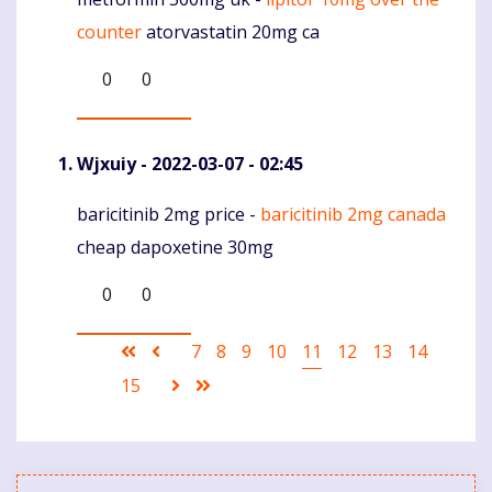
Komentaras
counter
atorvastatin 20mg ca
0
0
Wjxuiy
- 2022-03-07 - 02:45
baricitinib 2mg price -
baricitinib 2mg canada
Komentaras
cheap dapoxetine 30mg
0
0
Pagination
First
Ankstesnis
Puslapis
7
Puslapis
8
Puslapis
9
Puslapis
10
Current
11
Puslapis
12
Puslapis
13
Puslapis
14
page
puslapis
page
Puslapis
15
Sekantis
Last
puslapis
page