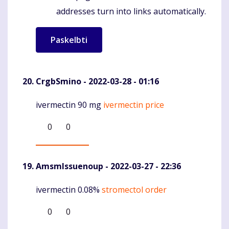
addresses turn into links automatically.
CrgbSmino
- 2022-03-28 - 01:16
ivermectin 90 mg
ivermectin price
Komentaras
0
0
AmsmIssuenoup
- 2022-03-27 - 22:36
ivermectin 0.08%
stromectol order
Komentaras
0
0