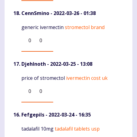
CennSmino
- 2022-03-26 - 01:38
generic ivermectin
stromectol brand
Komentaras
0
0
DjehInoth
- 2022-03-25 - 13:08
price of stromectol
ivermectin cost uk
Komentaras
0
0
Fefgepils
- 2022-03-24 - 16:35
tadalafil 10mg
tadalafil tablets usp
Komentaras