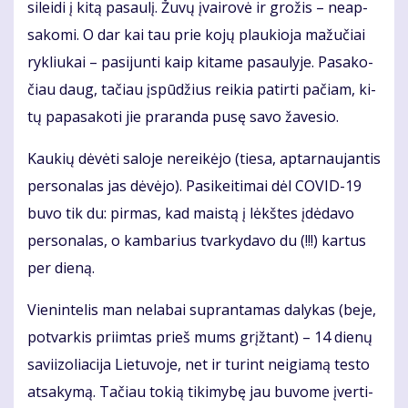
si­lei­di į ki­tą pa­sau­lį. Žu­vų įvai­ro­vė ir gro­žis – ne­ap­
sa­ko­mi. O dar kai tau prie ko­jų plau­kio­ja ma­žu­čiai
ryk­liu­kai – pa­si­jun­ti kaip ki­ta­me pa­sau­ly­je. Pa­sa­ko­
čiau daug, ta­čiau įspū­džius rei­kia pa­tir­ti pa­čiam, ki­
tų pa­pa­sa­ko­ti jie pra­ran­da pu­sę sa­vo ža­ve­sio.
Kau­kių dė­vė­ti sa­lo­je ne­rei­kė­jo (tie­sa, ap­tar­nau­jan­tis
per­so­na­las jas dė­vė­jo). Pa­si­kei­ti­mai dėl CO­VID-19
bu­vo tik du: pir­mas, kad mais­tą į lėkš­tes įdė­da­vo
per­so­na­las, o kam­ba­rius tvar­ky­da­vo du (!!!) kar­tus
per die­ną.
Vie­nin­te­lis man ne­la­bai su­pran­ta­mas da­ly­kas (be­je,
po­tvar­kis pri­im­tas prieš mums grįž­tant) – 14 die­nų
sa­vi­i­zo­lia­ci­ja Lie­tu­vo­je, net ir tu­rint ne­igia­mą tes­to
at­sa­ky­mą. Ta­čiau to­kią ti­ki­my­bę jau bu­vo­me įver­ti­