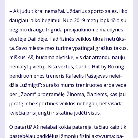
– Aš ju­du tik­rai ne­ma­žai. Už­da­rius spor­to sa­les, li­ko
dau­giau lai­ko bė­gi­mui. Nuo 2019 me­tų lap­kri­čio su
bė­gi­mo drau­ge In­gri­da pri­si­jau­ki­no­me mau­dy­nes
eke­tė­je Dai­li­dė­je. Tad fi­zi­nės veik­los tik­rai ne­trūks­
ta. Sa­vo mies­te mes tu­ri­me ypa­tin­gai gra­žius ta­kus,
miš­kus. Aš, bū­da­ma aly­tiš­kė, vis dar at­ran­du nau­jų
ne­ma­ty­tų vie­tų... Ki­ta ver­tus, Car­dio Hi­it by Bo­xing
ben­druo­me­nės tre­ne­ris Ra­fa­e­lis Pa­ša­je­vas ne­lei­
džia „už­mig­ti“: su­ra­šo mums tre­ni­ruo­tes ar­ba ve­da
per „Zo­om“ pro­gra­mė­lę. Ži­no­ma, čia tiems, kas jau
įpra­tę ir be spor­ti­nės veik­los ne­be­ga­li, bet vi­sa­da
kvie­čia pri­si­jung­ti ir ska­ti­na ju­dė­ti vi­sus.
O pa­tar­ti? Aš ne­la­bai ko­kia pa­ta­rė­ja, ta­čiau kaip tik
pa­ste­bė­jau pa­di­dė­ju­sį žmo­nių fi­zi­nį ak­ty­vu­mą: pa­