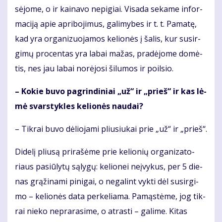
sė­jo­me, o ir kai­na­vo ne­pi­giai. Vi­sa­da se­ka­me in­for­
ma­ci­ją apie ap­ri­bo­ji­mus, ga­li­my­bes ir t. t. Pa­ma­tę,
kad yra or­ga­ni­zuo­ja­mos ke­lio­nės į ša­lis, kur su­sir­
gi­mų pro­cen­tas yra la­bai ma­žas, pra­dė­jo­me do­mė­
tis, nes jau la­bai no­rė­jo­si ši­lu­mos ir po­il­sio.
– Ko­kie bu­vo pa­grin­di­niai „už“ ir „prieš“ ir kas lė­
mė svars­tyk­les ke­lio­nės nau­dai?
– Tik­rai bu­vo dė­lio­ja­mi pliu­siu­kai prie „už“ ir „prieš“.
Di­de­lį pliu­są pri­ra­šė­me prie ke­lio­nių or­ga­ni­za­to­
riaus pa­siū­ly­tų są­ly­gų: ke­lio­nei ne­įvy­kus, per 5 die­
nas grą­ži­na­mi pi­ni­gai, o ne­ga­lint vyk­ti dėl su­sir­gi­
mo – ke­lio­nės da­ta per­ke­lia­ma. Pa­mąs­tė­me, jog tik­
rai nie­ko ne­pra­ra­si­me, o at­ras­ti – ga­li­me. Ki­tas