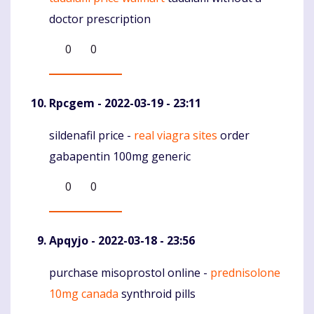
Komentaras
doctor prescription
0
0
Rpcgem
- 2022-03-19 - 23:11
sildenafil price -
real viagra sites
order
Komentaras
gabapentin 100mg generic
0
0
Apqyjo
- 2022-03-18 - 23:56
purchase misoprostol online -
prednisolone
Komentaras
10mg canada
synthroid pills