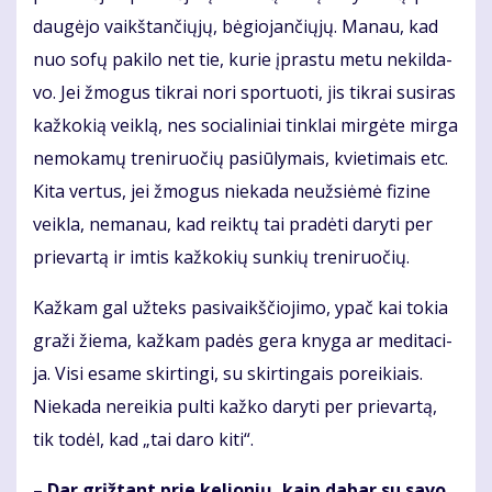
dau­gė­jo vaikš­tan­čių­jų, bė­gio­jan­čių­jų. Ma­nau, kad
nuo so­fų pa­ki­lo net tie, ku­rie įpras­tu me­tu ne­kil­da­
vo. Jei žmo­gus tik­rai no­ri spor­tuo­ti, jis tik­rai su­si­ras
kaž­ko­kią veik­lą, nes so­cia­li­niai tin­klai mir­gė­te mir­ga
ne­mo­ka­mų tre­ni­ruo­čių pa­siū­ly­mais, kvie­ti­mais etc.
Ki­ta ver­tus, jei žmo­gus nie­ka­da ne­už­si­ė­mė fi­zi­ne
veik­la, ne­ma­nau, kad reik­tų tai pra­dė­ti da­ry­ti per
prie­var­tą ir im­tis kaž­ko­kių sun­kių tre­ni­ruo­čių.
Kaž­kam gal už­teks pa­si­vaikš­čio­ji­mo, ypač kai to­kia
gra­ži žie­ma, kaž­kam pa­dės ge­ra kny­ga ar me­di­ta­ci­
ja. Vi­si esa­me skir­tin­gi, su skir­tin­gais po­rei­kiais.
Nie­ka­da ne­rei­kia pul­ti kaž­ko da­ry­ti per prie­var­tą,
tik to­dėl, kad „tai da­ro ki­ti“.
– Dar grįž­tant prie ke­lio­nių, kaip da­bar su sa­vo