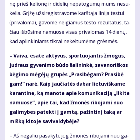
nę prieš ke­lio­nę ir di­de­lių ne­pa­to­gu­mų mums ne­su­
ke­lia. Grį­žę už­si­re­gist­ra­vo­me karš­tą­ja li­ni­ja tes­tui
(pri­va­lo­ma), ga­vo­me ne­igia­mus tes­to re­zul­ta­tus, ta­
čiau iš­bū­si­me na­muo­se vi­sas pri­va­lo­mas 14 die­nų,
kad ap­lin­ki­niams tik­rai ne­kel­tu­mė­me grės­mės.
– Vai­va, esa­te ak­ty­vus, spor­tuo­jan­tis žmo­gus,
jud­raus gy­ve­ni­mo bū­do ša­li­nin­kė, sa­va­no­riš­kos
bė­gi­mo mė­gė­jų gru­pės „Pra­si­bė­gam? Pra­si­bė­
gam!“ na­rė. Kaip jau­čia­tės da­bar lie­tu­viš­ka­me
ka­ran­ti­ne, ką ma­no­te apie ko­mu­ni­ka­ci­ją „li­ki­te
na­muo­se“, apie tai, kad žmo­nės ri­bo­ja­mi nuo
ga­li­my­bes pa­tek­ti į gam­tą, pa­žin­ti­nį ta­ką ar
miš­ką ki­to­je sa­vi­val­dy­bė­je?
– Aš ne­ga­liu pa­sa­ky­ti, jog žmo­nės ri­bo­ja­mi nuo ga­