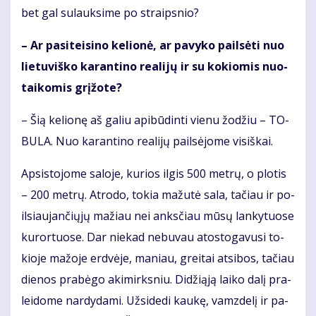
bet gal su­lauk­si­me po straips­nio?
– Ar pa­si­tei­si­no ke­lio­nė, ar pa­vy­ko pail­sė­ti nuo
lie­tu­viš­ko ka­ran­ti­no re­a­li­jų ir su ko­kio­mis nuo­
tai­ko­mis grį­žo­te?
– Šią ke­lio­nę aš ga­liu api­bū­din­ti vie­nu žo­džiu – TO­
BU­LA. Nuo ka­ran­ti­no re­a­li­jų pail­sė­jo­me vi­siš­kai.
Ap­si­sto­jo­me sa­lo­je, ku­rios il­gis 500 met­rų, o plo­tis
– 200 met­rų. At­ro­do, to­kia ma­žu­tė sa­la, ta­čiau ir po­
il­siau­jan­čių­jų ma­žiau nei anks­čiau mū­sų lan­ky­tuo­se
ku­ror­tuo­se. Dar nie­kad ne­bu­vau atos­to­ga­vu­si to­
kio­je ma­žo­je erd­vė­je, ma­niau, grei­tai at­si­bos, ta­čiau
die­nos pra­bė­go aki­mirks­niu. Di­dži­ą­ją lai­ko da­lį pra­
lei­do­me nar­dy­da­mi. Už­si­de­di kau­kę, vamz­de­lį ir pa­