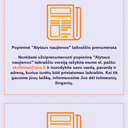
Popierinė "Alytaus naujienos" laikraščio prenumerata
Norėdami užsiprenumeruoti popierinę "Alytaus
naujienos" laikraščio versiją rašykite mums el. paštu:
skelbimai@ana.lt
ir nurodykite savo vardą, pavardę ir
adresą, kuriuo turėtų būti pristatomas laikraštis. Kai tik
gausime jūsų laišką, informuosime Jus dėl tolimesnių
žingsnių.