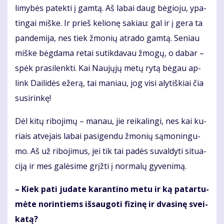
li­my­bės pa­tek­ti į gam­tą. Aš la­bai daug bė­gio­ju, ypa­
tin­gai miš­ke. Ir prieš ke­lio­nę sa­kiau: gal ir į ge­ra ta
pan­de­mi­ja, nes tiek žmo­nių at­ra­do gam­tą. Se­niau
miš­ke bėg­da­ma re­tai su­tik­da­vau žmo­gų, o da­bar –
spėk pra­si­lenk­ti. Kai Nau­jų­jų me­tų ry­tą bė­gau ap­
link Dai­li­dės eže­rą, tai ma­niau, jog vi­si aly­tiš­kiai čia
susi­rin­kę!
Dėl ki­tų ri­bo­ji­mų – ma­nau, jie rei­ka­lin­gi, nes kai ku­
riais at­ve­jais la­bai pa­si­gen­du žmo­nių są­mo­nin­gu­
mo. Aš už ri­bo­ji­mus, jei tik tai pa­dės su­val­dy­ti si­tu­a­
ci­ją ir mes ga­lė­si­me grįž­ti į nor­ma­lų gy­ve­ni­mą.
– Kiek pa­ti ju­da­te ka­ran­ti­no me­tu ir ką pa­tar­tu­
mė­te no­rin­tiems iš­sau­go­ti fi­zi­nę ir dva­si­nę svei­
ka­tą?