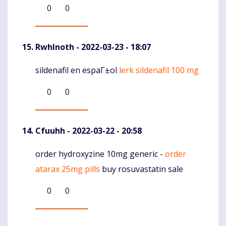
0
0
RwhInoth
- 2022-03-23 - 18:07
sildenafil en espaГ±ol
lerk sildenafil 100 mg
Komentaras
0
0
Cfuuhh
- 2022-03-22 - 20:58
order hydroxyzine 10mg generic -
order
Komentaras
atarax 25mg pills
buy rosuvastatin sale
0
0