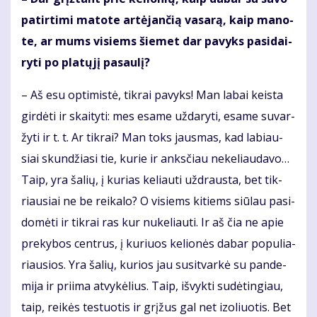
pa­tir­ti­mi ma­to­te ar­tė­jan­čią va­sa­rą, kaip ma­no­
te, ar mums vi­siems šie­met dar pa­vyks pa­si­dai­
ry­ti po pla­tų­jį pa­sau­lį?
– Aš esu op­ti­mis­tė, tik­rai pa­vyks! Man la­bai keis­ta
gir­dė­ti ir skai­ty­ti: mes esa­me už­da­ry­ti, esa­me su­var­
žy­ti ir t. t. Ar tik­rai? Man toks jaus­mas, kad la­biau­
siai skun­džia­si tie, ku­rie ir anks­čiau ne­ke­liau­da­vo…
Taip, yra ša­lių, į ku­rias ke­liau­ti už­draus­ta, bet tik­
riau­siai ne be rei­ka­lo? O vi­siems ki­tiems siū­lau pa­si­
do­mė­ti ir tik­rai ras kur nu­ke­liau­ti. Ir aš čia ne apie
pre­ky­bos cen­trus, į ku­riuos ke­lio­nės da­bar po­pu­lia­
riau­sios. Yra ša­lių, ku­rios jau su­si­tvar­kė su pan­de­
mi­ja ir pri­ima at­vy­kė­lius. Taip, iš­vyk­ti su­dė­tin­giau,
taip, rei­kės te­stuo­tis ir grį­žus gal net izo­liuo­tis. Bet