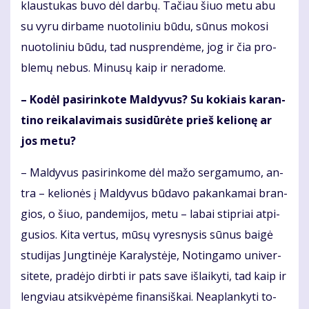
klaus­tu­kas bu­vo dėl dar­bų. Ta­čiau šiuo me­tu abu
su vy­ru dir­ba­me nuo­to­li­niu bū­du, sū­nus mo­ko­si
nuo­to­li­niu bū­du, tad nu­spren­dė­me, jog ir čia pro­
ble­mų ne­bus. Mi­nu­sų kaip ir ne­ra­do­me.
– Ko­dėl pa­si­rin­ko­te Mal­dy­vus? Su ko­kiais ka­ran­
ti­no rei­ka­la­vi­mais su­si­dū­rė­te prieš ke­lio­nę ar
jos me­tu?
– Mal­dy­vus pa­si­rin­ko­me dėl ma­žo ser­ga­mu­mo, an­
tra – ke­lio­nės į Mal­dy­vus bū­da­vo pa­kan­ka­mai bran­
gios, o šiuo, pan­de­mi­jos, me­tu – la­bai stip­riai at­pi­
gu­sios. Ki­ta ver­tus, mū­sų vy­res­ny­sis sū­nus bai­gė
stu­di­jas Jung­ti­nė­je Ka­ra­lys­tė­je, No­tin­ga­mo uni­ver­
si­te­te, pra­dė­jo dirb­ti ir pats sa­ve iš­lai­ky­ti, tad kaip ir
leng­viau at­si­kvė­pė­me fi­nan­siš­kai. Ne­ap­lan­ky­ti to­