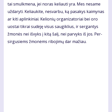
tai smul­kme­na, jei no­ras ke­liau­ti yra. Mes ne­sa­me
už­da­ry­ti. Ke­liau­ki­te, ne­svar­bu, ką pa­sa­kys kai­my­nas
ar ki­ti ap­lin­ki­niai. Ke­lio­nių or­ga­ni­za­to­riai bei oro
uos­tai tik­rai su­dė­ję vi­sus sau­gik­lius, ir ser­gan­tys
žmo­nės nei iš­vyks į ki­tą ša­lį, nei par­vyks iš jos. Per­
sir­gu­siems žmo­nėms ri­bo­ji­mų dar ma­žiau.