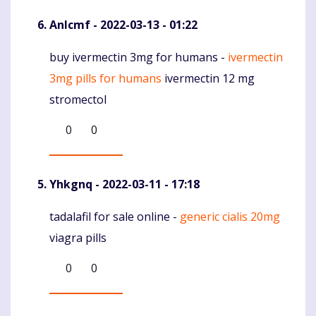
Anlcmf
- 2022-03-13 - 01:22
buy ivermectin 3mg for humans -
ivermectin
Komentaras
3mg pills for humans
ivermectin 12 mg
stromectol
0
0
Yhkgnq
- 2022-03-11 - 17:18
tadalafil for sale online -
generic cialis 20mg
Komentaras
viagra pills
0
0