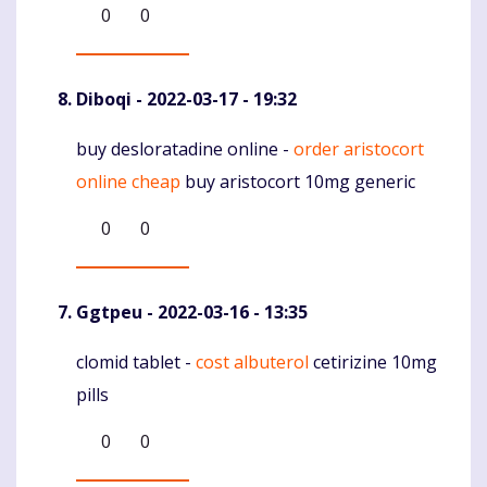
0
0
Diboqi
- 2022-03-17 - 19:32
buy desloratadine online -
order aristocort
Komentaras
online cheap
buy aristocort 10mg generic
0
0
Ggtpeu
- 2022-03-16 - 13:35
clomid tablet -
cost albuterol
cetirizine 10mg
Komentaras
pills
0
0