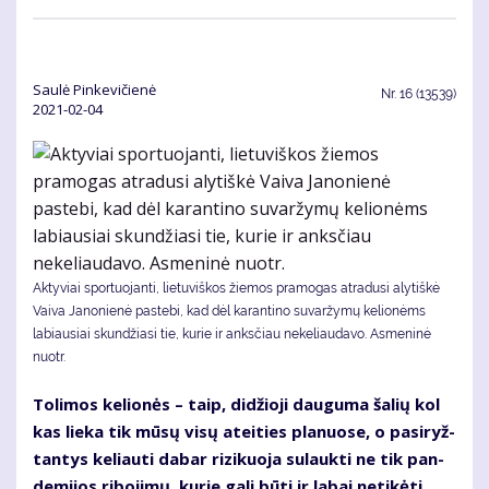
Saulė Pinkevičienė
Nr.
16 (13539)
2021-02-04
Aktyviai sportuojanti, lietuviškos žiemos pramogas atradusi alytiškė
Vaiva Janonienė pastebi, kad dėl karantino suvaržymų kelionėms
labiausiai skundžiasi tie, kurie ir anksčiau nekeliaudavo. Asmeninė
nuotr.
To­li­mos ke­lio­nės – taip, di­džio­ji dau­gu­ma ša­lių kol
kas lie­ka tik mū­sų vi­sų at­ei­ties pla­nuo­se, o pa­si­ryž­
tan­tys ke­liau­ti da­bar ri­zi­kuo­ja su­lauk­ti ne tik pan­
de­mi­jos ri­bo­ji­mų, ku­rie ga­li bū­ti ir la­bai ne­ti­kė­ti,