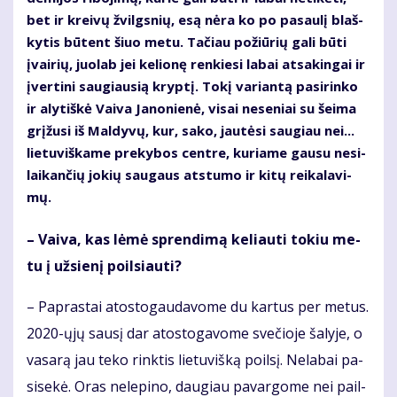
bet ir krei­vų žvilgs­nių, esą nė­ra ko po pa­sau­lį blaš­
ky­tis bū­tent šiuo me­tu. Ta­čiau po­žiū­rių ga­li bū­ti
įvai­rių, juo­lab jei ke­lio­nę ren­kie­si la­bai at­sa­kin­gai ir
įver­ti­ni sau­giau­sią kryp­tį. To­kį va­rian­tą pa­si­rin­ko
ir aly­tiš­kė Vai­va Ja­no­nie­nė, vi­sai ne­se­niai su šei­ma
grį­žu­si iš Mal­dy­vų, kur, sa­ko, jau­tė­si sau­giau nei...
lie­tu­viš­ka­me pre­ky­bos cen­tre, ku­ria­me gau­su ne­si­
lai­kan­čių jo­kių sau­gaus at­stu­mo ir ki­tų rei­ka­la­vi­
mų.
– Vai­va, kas lė­mė spren­di­mą ke­liau­ti to­kiu me­
tu į už­sie­nį po­il­siau­ti?
– Pa­pras­tai atos­to­gau­da­vo­me du kar­tus per me­tus.
2020-ųjų sau­sį dar atos­to­ga­vo­me sve­čio­je ša­ly­je, o
va­sa­rą jau te­ko rink­tis lie­tu­viš­ką po­il­sį. Ne­la­bai pa­
si­se­kė. Oras ne­le­pi­no, dau­giau pa­var­go­me nei pail­