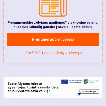
Prenumeruokite „Alytaus naujienos” elektroninę versiją.
Ir kas rytą laikraštį gausite į savo el. pašto dėžutę.
Prenumeruoti el. versiją
Peržiūrėti visą leidinių archyvą