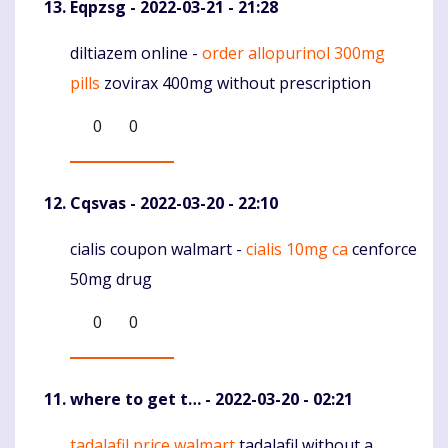
Eqpzsg
- 2022-03-21 - 21:28
diltiazem online -
order allopurinol 300mg
Komentaras
pills
zovirax 400mg without prescription
0
0
Cqsvas
- 2022-03-20 - 22:10
cialis coupon walmart -
cialis 10mg ca
cenforce
Komentaras
50mg drug
0
0
where to get t…
- 2022-03-20 - 02:21
tadalafil price walmart
tadalafil without a