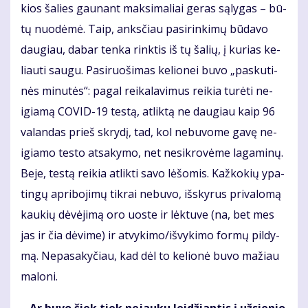
kios ša­lies gau­nant mak­si­ma­liai ge­ras są­ly­gas – bū­
tų nuo­dė­mė. Taip, anks­čiau pa­si­rin­ki­mų bū­da­vo
dau­giau, da­bar ten­ka rink­tis iš tų ša­lių, į ku­rias ke­
liau­ti sau­gu. Pa­si­ruo­ši­mas ke­lio­nei bu­vo „pas­ku­ti­
nės mi­nu­tės“: pa­gal rei­ka­la­vi­mus rei­kia tu­rė­ti ne­
igia­mą CO­VID-19 tes­tą, at­lik­tą ne dau­giau kaip 96
va­lan­das prieš skry­dį, tad, kol ne­bu­vo­me ga­vę ne­
igia­mo tes­to at­sa­ky­mo, net ne­si­kro­vė­me la­ga­mi­nų.
Be­je, tes­tą rei­kia at­lik­ti sa­vo lė­šo­mis. Kaž­ko­kių ypa­
tin­gų ap­ri­bo­ji­mų tik­rai ne­bu­vo, iš­sky­rus pri­va­lo­mą
kau­kių dė­vė­ji­mą oro uos­te ir lėk­tu­ve (na, bet mes
jas ir čia dė­vi­me) ir at­vy­ki­mo/iš­vy­ki­mo for­mų pil­dy­
mą. Ne­pa­sa­ky­čiau, kad dėl to ke­lio­nė bu­vo ma­žiau
ma­lo­ni.
– Ar bu­vo šiek tiek ne­jau­ku lei­džian­tis į už­sie­nio