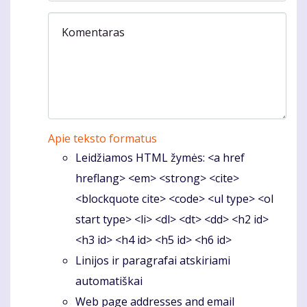
Komentaras
Apie teksto formatus
Leidžiamos HTML žymės: <a href
hreflang> <em> <strong> <cite>
<blockquote cite> <code> <ul type> <ol
start type> <li> <dl> <dt> <dd> <h2 id>
<h3 id> <h4 id> <h5 id> <h6 id>
Linijos ir paragrafai atskiriami
automatiškai
Web page addresses and email