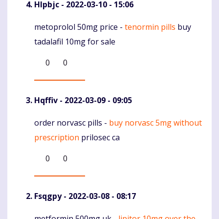
Hlpbjc
- 2022-03-10 - 15:06
metoprolol 50mg price -
tenormin pills
buy
Komentaras
tadalafil 10mg for sale
0
0
Hqffiv
- 2022-03-09 - 09:05
order norvasc pills -
buy norvasc 5mg without
Komentaras
prescription
prilosec ca
0
0
Fsqgpy
- 2022-03-08 - 08:17
metformin 500mg uk -
lipitor 10mg over the