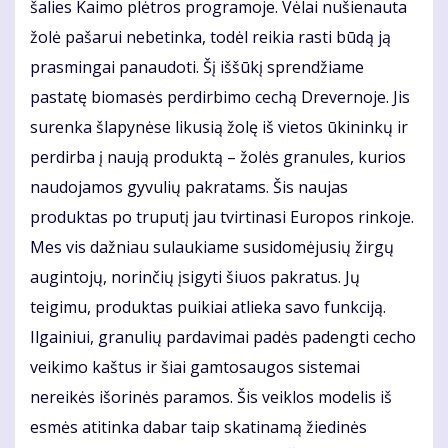
šalies Kaimo plėtros programoje. Vėlai nušienauta
žolė pašarui nebetinka, todėl reikia rasti būdą ją
prasmingai panaudoti. Šį iššūkį sprendžiame
pastatę biomasės perdirbimo cechą Drevernoje. Jis
surenka šlapynėse likusią žolę iš vietos ūkininkų ir
perdirba į naują produktą – žolės granules, kurios
naudojamos gyvulių pakratams. Šis naujas
produktas po truputį jau tvirtinasi Europos rinkoje.
Mes vis dažniau sulaukiame susidomėjusių žirgų
augintojų, norinčių įsigyti šiuos pakratus. Jų
teigimu, produktas puikiai atlieka savo funkciją.
Ilgainiui, granulių pardavimai padės padengti cecho
veikimo kaštus ir šiai gamtosaugos sistemai
nereikės išorinės paramos. Šis veiklos modelis iš
esmės atitinka dabar taip skatinamą žiedinės