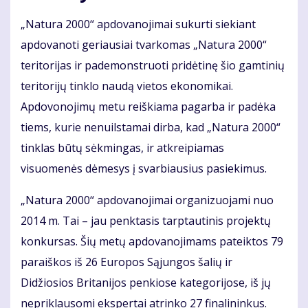
„Natura 2000“ apdovanojimai sukurti siekiant
apdovanoti geriausiai tvarkomas „Natura 2000“
teritorijas ir pademonstruoti pridėtinę šio gamtinių
teritorijų tinklo naudą vietos ekonomikai.
Apdovonojimų metu reiškiama pagarba ir padėka
tiems, kurie nenuilstamai dirba, kad „Natura 2000“
tinklas būtų sėkmingas, ir atkreipiamas
visuomenės dėmesys į svarbiausius pasiekimus.
„Natura 2000“ apdovanojimai organizuojami nuo
2014 m. Tai – jau penktasis tarptautinis projektų
konkursas. Šių metų apdovanojimams pateiktos 79
paraiškos iš 26 Europos Sąjungos šalių ir
Didžiosios Britanijos penkiose kategorijose, iš jų
nepriklausomi ekspertai atrinko 27 finalininkus.