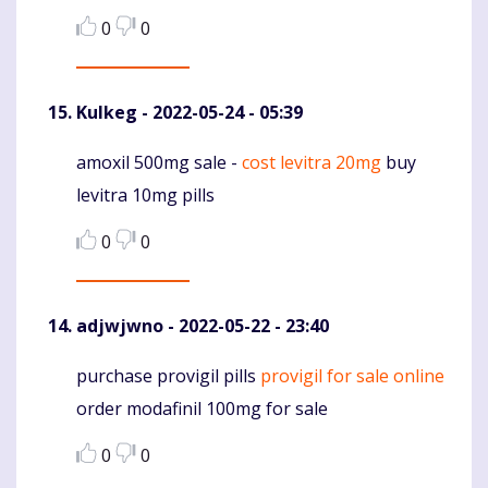
0
0
Kulkeg
- 2022-05-24 - 05:39
amoxil 500mg sale -
cost levitra 20mg
buy
Komentaras
levitra 10mg pills
0
0
adjwjwno
- 2022-05-22 - 23:40
purchase provigil pills
provigil for sale online
Komentaras
order modafinil 100mg for sale
0
0