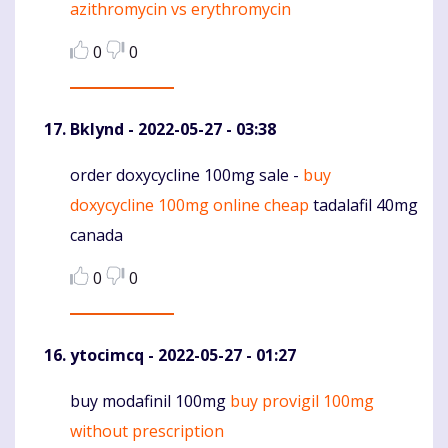
azithromycin vs erythromycin
Komentaras
0
0
Bklynd
- 2022-05-27 - 03:38
order doxycycline 100mg sale -
buy
Komentaras
doxycycline 100mg online cheap
tadalafil 40mg
canada
0
0
ytocimcq
- 2022-05-27 - 01:27
buy modafinil 100mg
buy provigil 100mg
Komentaras
without prescription