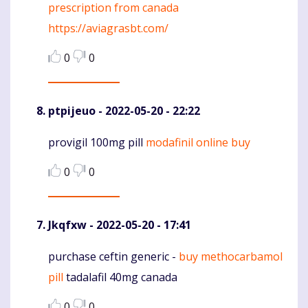
prescription from canada
https://aviagrasbt.com/
0
0
ptpijeuo
- 2022-05-20 - 22:22
provigil 100mg pill
modafinil online buy
Komentaras
0
0
Jkqfxw
- 2022-05-20 - 17:41
purchase ceftin generic -
buy methocarbamol
Komentaras
pill
tadalafil 40mg canada
0
0