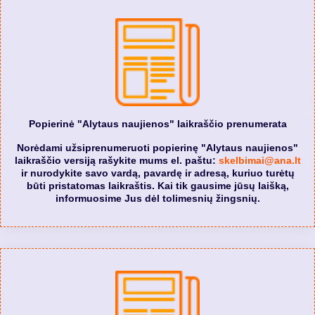
Popierinė "Alytaus naujienos" laikraščio prenumerata
Norėdami užsiprenumeruoti popierinę "Alytaus naujienos"
laikraščio versiją rašykite mums el. paštu:
skelbimai@ana.lt
ir nurodykite savo vardą, pavardę ir adresą, kuriuo turėtų
būti pristatomas laikraštis. Kai tik gausime jūsų laišką,
informuosime Jus dėl tolimesnių žingsnių.