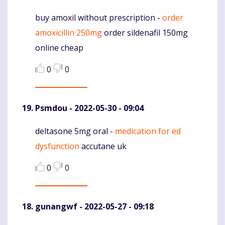
buy amoxil without prescription -
order
Komentaras
amoxicillin 250mg
order sildenafil 150mg
online cheap
0
0
Psmdou
- 2022-05-30 - 09:04
deltasone 5mg oral -
medication for ed
Komentaras
dysfunction
accutane uk
0
0
gunangwf
- 2022-05-27 - 09:18