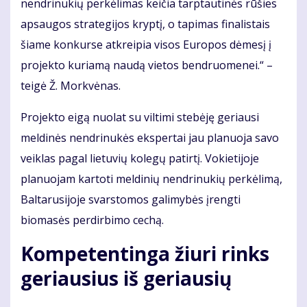
nendrinukių perkėlimas keičia tarptautinės rūšies
apsaugos strategijos kryptį, o tapimas finalistais
šiame konkurse atkreipia visos Europos dėmesį į
projekto kuriamą naudą vietos bendruomenei.“ –
teigė Ž. Morkvėnas.
Projekto eigą nuolat su viltimi stebėję geriausi
meldinės nendrinukės ekspertai jau planuoja savo
veiklas pagal lietuvių kolegų patirtį. Vokietijoje
planuojam kartoti meldinių nendrinukių perkėlimą,
Baltarusijoje svarstomos galimybės įrengti
biomasės perdirbimo cechą.
Kompetentinga žiuri rinks
geriausius iš geriausių