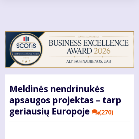
Pereiti
į
pagrindinį
turinį
Meldinės nendrinukės
apsaugos projektas – tarp
geriausių Europoje
(270)