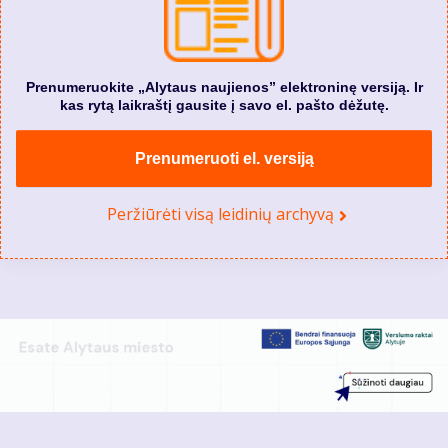
Prenumeruokite „Alytaus naujienos” elektroninę versiją. Ir
kas rytą laikraštį gausite į savo el. pašto dėžutę.
Prenumeruoti el. versiją
Peržiūrėti visą leidinių archyvą