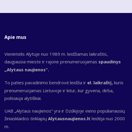
Apie mus
Vienintelis Alytuje nuo 1989 m. leidžiamas laikraštis,
daugiausia mieste ir rajone prenumeruojamas
spaudinys
„Alytaus naujienos“.
To paties pavadinimo bendrovė leidžia ir
el. laikraštį,
kuris
prenumeruojamas Lietuvoje ir kitur, kur gyvena, dirba,
poilsiauja alytiškiai.
UAB „Alytaus naujienos“ yra ir Dzūkijoje vieno populiariausių
žiniasklaidos tinklapių
Alytausnaujienos.lt
leidėja nuo 2000
m.