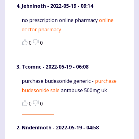
JebnInoth
- 2022-05-19 - 09:14
no prescription online pharmacy
online
Komentaras
doctor pharmacy
0
0
Tcomnc
- 2022-05-19 - 06:08
purchase budesonide generic -
purchase
Komentaras
budesonide sale
antabuse 500mg uk
0
0
NndenInoth
- 2022-05-19 - 04:58