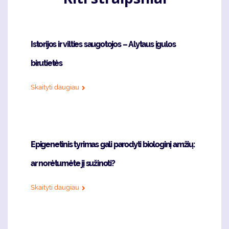
Istorijos ir vilties saugotojos – Alytaus įgulos
birutietės
Skaityti daugiau
Epigenetinis tyrimas gali parodyti biologinį amžių:
ar norėtumėte jį sužinoti?
Skaityti daugiau