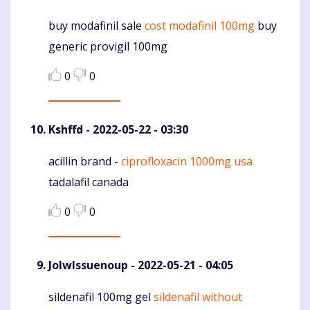
buy modafinil sale
cost modafinil 100mg
buy
Komentaras
generic provigil 100mg
0
0
Kshffd
- 2022-05-22 - 03:30
acillin brand -
ciprofloxacin 1000mg usa
Komentaras
tadalafil canada
0
0
JolwIssuenoup
- 2022-05-21 - 04:05
sildenafil 100mg gel
sildenafil without
Komentaras