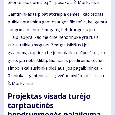
ekonomikos principą,“ – pasakoja Ž. Morkvėnas.
Gamtininkas taip pat atkreipia dėmesį, kad cechas
puikiai įprasmina gamtosaugos filosofiją, kai gamta
saugoma ne nuo žmogaus, bet drauge su juo.
„Taip jau yra, kad meldinė nendrinukė yra rūšis,
kuriai reikia žmogaus. Žmogui įsikišus į jos
gyvenamąją aplinką be jo nuolatinio rūpesčio ji, ko
gero, jau nebeišliktų. Biomasės perdirbimo ceche
simboliškai susitinka didžiausi jos pagalbininkai –
ūkininkai, gamtininkai ir gyvūnų mylėtojai.“ – tęsia
Ž. Morkvėnas.
Projektas visada turėjo
tarptautinės
bendruomenės palaikymą