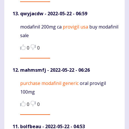
qwyjacdw
- 2022-05-22 - 06:59
modafinil 200mg ca
provigil usa
buy modafinil
Komentaras
sale
0
0
mahmsmfj
- 2022-05-22 - 06:26
purchase modafinil generic
oral provigil
Komentaras
100mg
0
0
bolfbeau
- 2022-05-22 - 04:53