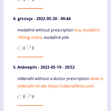
gitciojx
- 2022-05-20 - 00:44
modafinil without prescription
buy modafinil
Komentaras
100mg online
modafinil pills
0
0
Anbnepils
- 2022-05-19 - 20:52
sildenafil without a doctor prescription
what is
Komentaras
sildenafil citrate
https://sildenafilkiol.com/
0
0