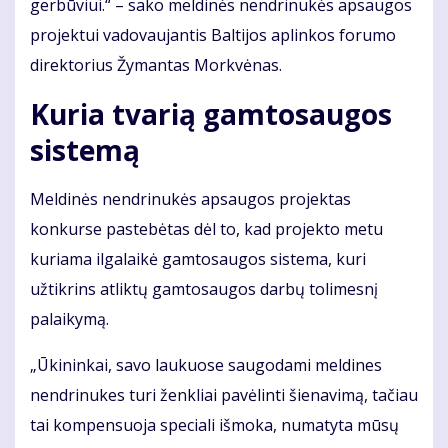
gerbūviui.“ – sako meldinės nendrinukės apsaugos
projektui vadovaujantis Baltijos aplinkos forumo
direktorius Žymantas Morkvėnas.
Kuria tvarią gamtosaugos
sistemą
Meldinės nendrinukės apsaugos projektas
konkurse pastebėtas dėl to, kad projekto metu
kuriama ilgalaikė gamtosaugos sistema, kuri
užtikrins atliktų gamtosaugos darbų tolimesnį
palaikymą.
„Ūkininkai, savo laukuose saugodami meldines
nendrinukes turi ženkliai pavėlinti šienavimą, tačiau
tai kompensuoja speciali išmoka, numatyta mūsų