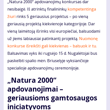
„Natura 2000“ apdovanojimų konkursas dar
nesibaigė. Iš atrinktų finalininkų
kompetentinga
žiuri
rinks 5 geriausius projektus – po vieną
geriausią projektą kiekvienoje kategorijoje. Dar
vieną laimėtoją išrinks visi europiečiai, balsuodami
už jiems labiausiai patinkantį projektą.
Nuomonę
konkurse išreikšti gali kiekvienas – balsuok ir tu.
Balsavimas vyks iki rugsėjo 15 d. Nugalėtojai bus
paskelbti spalio mėn. Briuselyje vyksiančioje
specialioje apdovanojimų ceremonijoje.
„Natura 2000“
apdovanojimai –
geriausioms gamtosaugos
iniciatyvoms