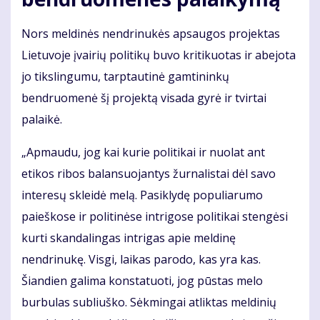
Nors meldinės nendrinukės apsaugos projektas
Lietuvoje įvairių politikų buvo kritikuotas ir abejota
jo tikslingumu, tarptautinė gamtininkų
bendruomenė šį projektą visada gyrė ir tvirtai
palaikė.
„Apmaudu, jog kai kurie politikai ir nuolat ant
etikos ribos balansuojantys žurnalistai dėl savo
interesų skleidė melą. Pasiklydę populiarumo
paieškose ir politinėse intrigose politikai stengėsi
kurti skandalingas intrigas apie meldinę
nendrinukę. Visgi, laikas parodo, kas yra kas.
Šiandien galima konstatuoti, jog pūstas melo
burbulas subliuško. Sėkmingai atliktas meldinių