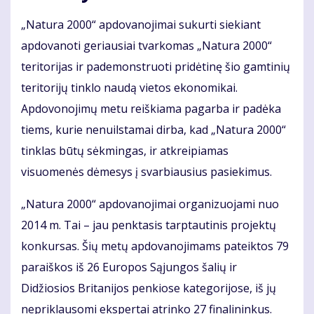
„Natura 2000“ apdovanojimai sukurti siekiant
apdovanoti geriausiai tvarkomas „Natura 2000“
teritorijas ir pademonstruoti pridėtinę šio gamtinių
teritorijų tinklo naudą vietos ekonomikai.
Apdovonojimų metu reiškiama pagarba ir padėka
tiems, kurie nenuilstamai dirba, kad „Natura 2000“
tinklas būtų sėkmingas, ir atkreipiamas
visuomenės dėmesys į svarbiausius pasiekimus.
„Natura 2000“ apdovanojimai organizuojami nuo
2014 m. Tai – jau penktasis tarptautinis projektų
konkursas. Šių metų apdovanojimams pateiktos 79
paraiškos iš 26 Europos Sąjungos šalių ir
Didžiosios Britanijos penkiose kategorijose, iš jų
nepriklausomi ekspertai atrinko 27 finalininkus.