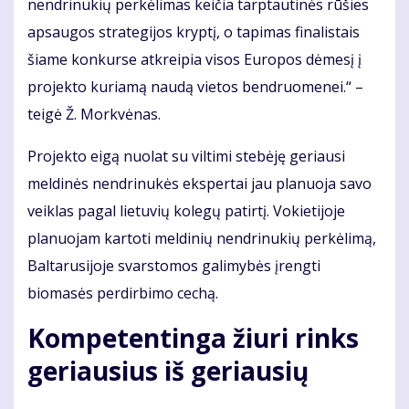
nendrinukių perkėlimas keičia tarptautinės rūšies
apsaugos strategijos kryptį, o tapimas finalistais
šiame konkurse atkreipia visos Europos dėmesį į
projekto kuriamą naudą vietos bendruomenei.“ –
teigė Ž. Morkvėnas.
Projekto eigą nuolat su viltimi stebėję geriausi
meldinės nendrinukės ekspertai jau planuoja savo
veiklas pagal lietuvių kolegų patirtį. Vokietijoje
planuojam kartoti meldinių nendrinukių perkėlimą,
Baltarusijoje svarstomos galimybės įrengti
biomasės perdirbimo cechą.
Kompetentinga žiuri rinks
geriausius iš geriausių