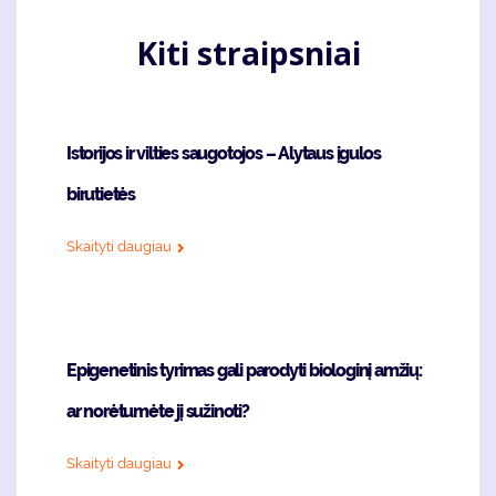
Kiti straipsniai
Istorijos ir vilties saugotojos – Alytaus įgulos
birutietės
Skaityti daugiau
Epigenetinis tyrimas gali parodyti biologinį amžių:
ar norėtumėte jį sužinoti?
Skaityti daugiau