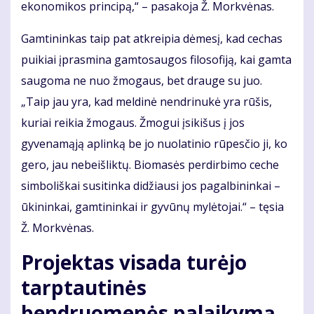
ekonomikos principą,“ – pasakoja Ž. Morkvėnas.
Gamtininkas taip pat atkreipia dėmesį, kad cechas
puikiai įprasmina gamtosaugos filosofiją, kai gamta
saugoma ne nuo žmogaus, bet drauge su juo.
„Taip jau yra, kad meldinė nendrinukė yra rūšis,
kuriai reikia žmogaus. Žmogui įsikišus į jos
gyvenamąją aplinką be jo nuolatinio rūpesčio ji, ko
gero, jau nebeišliktų. Biomasės perdirbimo ceche
simboliškai susitinka didžiausi jos pagalbininkai –
ūkininkai, gamtininkai ir gyvūnų mylėtojai.“ – tęsia
Ž. Morkvėnas.
Projektas visada turėjo
tarptautinės
bendruomenės palaikymą