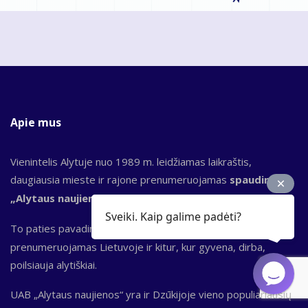
Apie mus
Vienintelis Alytuje nuo 1989 m. leidžiamas laikraštis,
daugiausia mieste ir rajone prenumeruojamas
spaudinys
„Alytaus naujienos“.
Sveiki. Kaip galime padėti?
To paties pavadinimo bendrovė leidžia ir
el. laikraštį,
kuris
prenumeruojamas Lietuvoje ir kitur, kur gyvena, dirba,
poilsiauja alytiškiai.
UAB „Alytaus naujienos“ yra ir Dzūkijoje vieno populiariausių