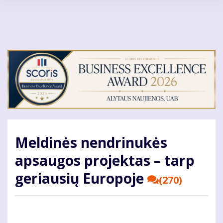
Pereiti
į
pagrindinį
turinį
Meldinės nendrinukės
apsaugos projektas – tarp
geriausių Europoje
(270)