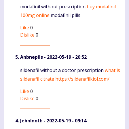
modafinil without prescription
buy modafinil
Komentaras
100mg online
modafinil pills
Like
0
Dislike
0
Anbnepils
- 2022-05-19 - 20:52
sildenafil without a doctor prescription
what is
Komentaras
sildenafil citrate
https://sildenafilkiol.com/
Like
0
Dislike
0
JebnInoth
- 2022-05-19 - 09:14