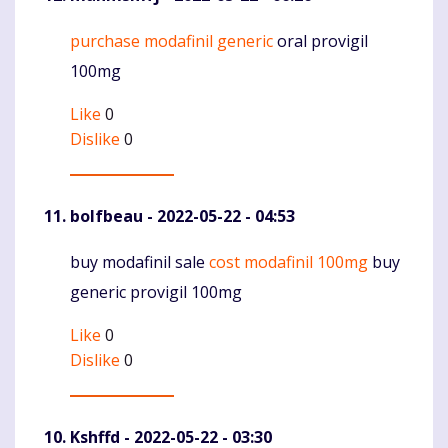
purchase modafinil generic
oral provigil
Komentaras
100mg
Like
0
Dislike
0
bolfbeau
- 2022-05-22 - 04:53
buy modafinil sale
cost modafinil 100mg
buy
Komentaras
generic provigil 100mg
Like
0
Dislike
0
Kshffd
- 2022-05-22 - 03:30