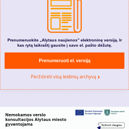
Prenumeruokite „Alytaus naujienos” elektroninę versiją. Ir
kas rytą laikraštį gausite į savo el. pašto dėžutę.
Prenumeruoti el. versiją
Peržiūrėti visą leidinių archyvą