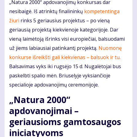
„Natura 2000“ apdovanojimų konkursas dar
nesibaigė. Iš atrinktų finalininkų
kompetentinga
žiuri
rinks 5 geriausius projektus – po vieną
geriausią projektą kiekvienoje kategorijoje. Dar
vieną laimėtoją išrinks visi europiečiai, balsuodami
už jiems labiausiai patinkantį projektą.
Nuomonę
konkurse išreikšti gali kiekvienas – balsuok ir tu.
Balsavimas vyks iki rugsėjo 15 d. Nugalėtojai bus
paskelbti spalio mėn. Briuselyje vyksiančioje
specialioje apdovanojimų ceremonijoje.
„Natura 2000“
apdovanojimai –
geriausioms gamtosaugos
iniciatyvoms