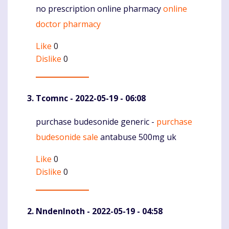
no prescription online pharmacy
online
Komentaras
doctor pharmacy
Like
0
Dislike
0
Tcomnc
- 2022-05-19 - 06:08
purchase budesonide generic -
purchase
Komentaras
budesonide sale
antabuse 500mg uk
Like
0
Dislike
0
NndenInoth
- 2022-05-19 - 04:58