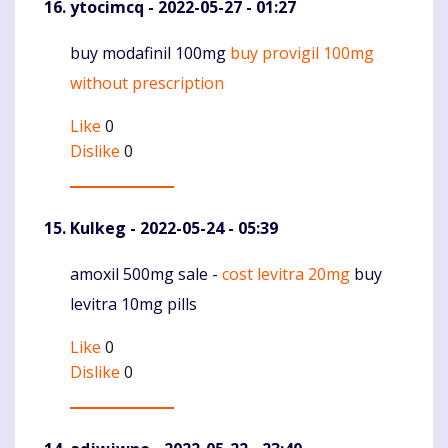
ytocimcq
- 2022-05-27 - 01:27
buy modafinil 100mg
buy provigil 100mg
Komentaras
without prescription
Like
0
Dislike
0
Kulkeg
- 2022-05-24 - 05:39
amoxil 500mg sale -
cost levitra 20mg
buy
Komentaras
levitra 10mg pills
Like
0
Dislike
0