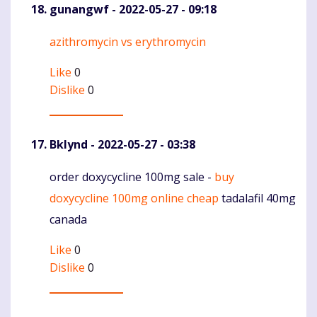
gunangwf
- 2022-05-27 - 09:18
azithromycin vs erythromycin
Komentaras
Like
0
Dislike
0
Bklynd
- 2022-05-27 - 03:38
order doxycycline 100mg sale -
buy
Komentaras
doxycycline 100mg online cheap
tadalafil 40mg
canada
Like
0
Dislike
0