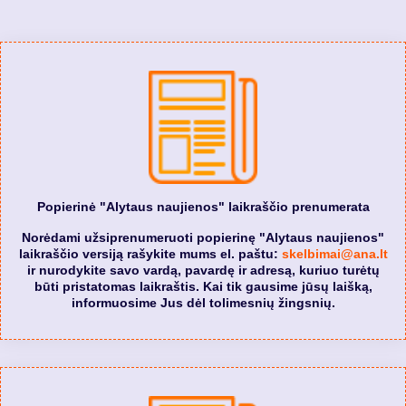
Popierinė "Alytaus naujienos" laikraščio prenumerata
Norėdami užsiprenumeruoti popierinę "Alytaus naujienos"
laikraščio versiją rašykite mums el. paštu:
skelbimai@ana.lt
ir nurodykite savo vardą, pavardę ir adresą, kuriuo turėtų
būti pristatomas laikraštis. Kai tik gausime jūsų laišką,
informuosime Jus dėl tolimesnių žingsnių.