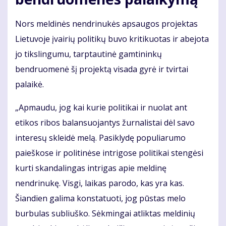
Nors meldinės nendrinukės apsaugos projektas
Lietuvoje įvairių politikų buvo kritikuotas ir abejota
jo tikslingumu, tarptautinė gamtininkų
bendruomenė šį projektą visada gyrė ir tvirtai
palaikė.
„Apmaudu, jog kai kurie politikai ir nuolat ant
etikos ribos balansuojantys žurnalistai dėl savo
interesų skleidė melą. Pasiklydę populiarumo
paieškose ir politinėse intrigose politikai stengėsi
kurti skandalingas intrigas apie meldinę
nendrinukę. Visgi, laikas parodo, kas yra kas.
Šiandien galima konstatuoti, jog pūstas melo
burbulas subliuško. Sėkmingai atliktas meldinių