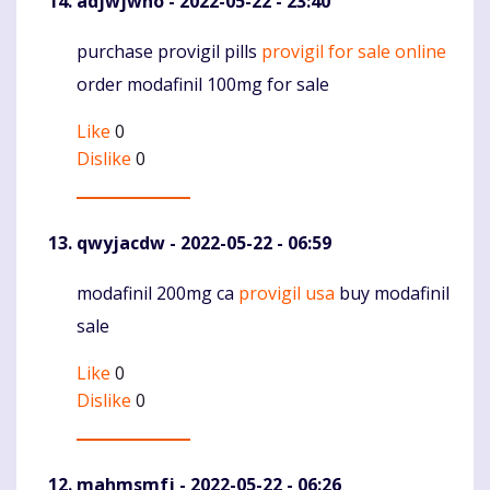
adjwjwno
- 2022-05-22 - 23:40
purchase provigil pills
provigil for sale online
Komentaras
order modafinil 100mg for sale
Like
0
Dislike
0
qwyjacdw
- 2022-05-22 - 06:59
modafinil 200mg ca
provigil usa
buy modafinil
Komentaras
sale
Like
0
Dislike
0
mahmsmfj
- 2022-05-22 - 06:26