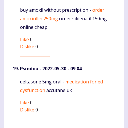
buy amoxil without prescription -
order
Komentaras
amoxicillin 250mg
order sildenafil 150mg
online cheap
Like
0
Dislike
0
Psmdou
- 2022-05-30 - 09:04
deltasone 5mg oral -
medication for ed
Komentaras
dysfunction
accutane uk
Like
0
Dislike
0