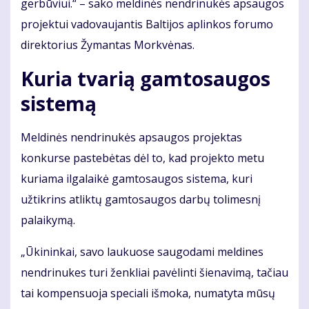
gerbūviui.“ – sako meldinės nendrinukės apsaugos
projektui vadovaujantis Baltijos aplinkos forumo
direktorius Žymantas Morkvėnas.
Kuria tvarią gamtosaugos
sistemą
Meldinės nendrinukės apsaugos projektas
konkurse pastebėtas dėl to, kad projekto metu
kuriama ilgalaikė gamtosaugos sistema, kuri
užtikrins atliktų gamtosaugos darbų tolimesnį
palaikymą.
„Ūkininkai, savo laukuose saugodami meldines
nendrinukes turi ženkliai pavėlinti šienavimą, tačiau
tai kompensuoja speciali išmoka, numatyta mūsų