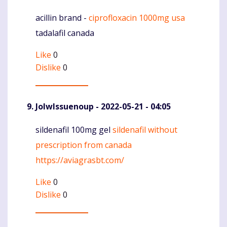
acillin brand -
ciprofloxacin 1000mg usa
Komentaras
tadalafil canada
Like
0
Dislike
0
JolwIssuenoup
- 2022-05-21 - 04:05
sildenafil 100mg gel
sildenafil without
Komentaras
prescription from canada
https://aviagrasbt.com/
Like
0
Dislike
0