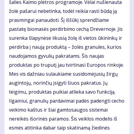
šalies Kaimo plėtros programoje. Vėlai nušienauta
žolė pašarui nebetinka, todėl reikia rasti būdą ją
prasmingai panaudoti. Šį iššūkį sprendžiame
pastatę biomasės perdirbimo cechą Drevernoje. Jis
surenka šlapynėse likusią žolę iš vietos ūkininkų ir
perdirba į naują produktą – žolės granules, kurios
naudojamos gyvulių pakratams. Šis naujas
produktas po truputį jau tvirtinasi Europos rinkoje.
Mes vis dažniau sulaukiame susidomėjusių žirgų
augintojų, norinčių įsigyti šiuos pakratus. Jų
teigimu, produktas puikiai atlieka savo funkciją.
Ilgainiui, granulių pardavimai padės padengti cecho
veikimo kaštus ir šiai gamtosaugos sistemai
nereikės išorinės paramos. Šis veiklos modelis iš
esmės atitinka dabar taip skatinamą žiedinės