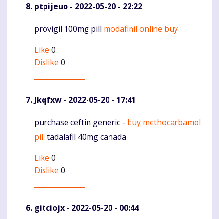
ptpijeuo
- 2022-05-20 - 22:22
provigil 100mg pill
modafinil online buy
Komentaras
Like
0
Dislike
0
Jkqfxw
- 2022-05-20 - 17:41
purchase ceftin generic -
buy methocarbamol
Komentaras
pill
tadalafil 40mg canada
Like
0
Dislike
0
gitciojx
- 2022-05-20 - 00:44