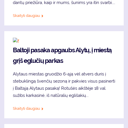
dantų priežiūra, kaip ir mums, šunims yra itin svarbi....
Skaityti daugiau
Baltoji pasaka apgaubs Alytų, į miestą
grįš eglučių parkas
Alytaus miestas gruodžio 6-ąją vėl atvers duris į
stebuklingą švenčių sezoną ir pakvies visus pasinerti
į Baltąją Alytaus pasaką! Rotušės aikštėje 18 val.
sužibs karkasinė, iš natūralių eglišakių...
Skaityti daugiau