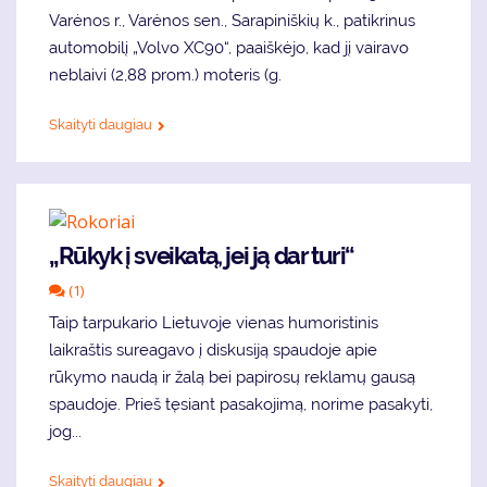
Varėnos r., Varėnos sen., Sarapiniškių k., patikrinus
automobilį „Volvo XC90“, paaiškėjo, kad jį vairavo
neblaivi (2,88 prom.) moteris (g.
Skaityti daugiau
„Rūkyk į sveikatą, jei ją dar turi“
(1)
Taip tarpukario Lietuvoje vienas humoristinis
laikraštis sureagavo į diskusiją spaudoje apie
rūkymo naudą ir žalą bei papirosų reklamų gausą
spaudoje. Prieš tęsiant pasakojimą, norime pasakyti,
jog...
Skaityti daugiau