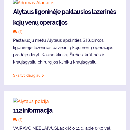
Alytaus ligoninėje paklausios lazerinės
kojų venų operacijos
(1)
Pastaruoju metu Alytaus apskrities S.Kudirkos
ligoninėje lazerines paviršinių kojų venų operacijas
pradėjo daryti Kauno klinikų Širdies, krūtinės ir
kraujagyslių chirurgijos klinikų kraujagyslių...
Skaityti daugiau
112 informacija
(1)
VAIRAVO NEBLAIVŪSLapkričio 11 d. apie 0.30 val.