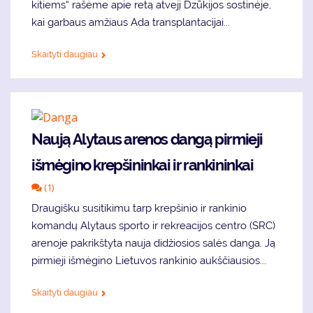
kitiems“ rašėme apie retą atvejį Dzūkijos sostinėje,
kai garbaus amžiaus Ada transplantacijai...
Skaityti daugiau
Naują Alytaus arenos dangą pirmieji
išmėgino krepšininkai ir rankininkai
(1)
Draugišku susitikimu tarp krepšinio ir rankinio
komandų Alytaus sporto ir rekreacijos centro (SRC)
arenoje pakrikštyta nauja didžiosios salės danga. Ją
pirmieji išmėgino Lietuvos rankinio aukščiausios...
Skaityti daugiau