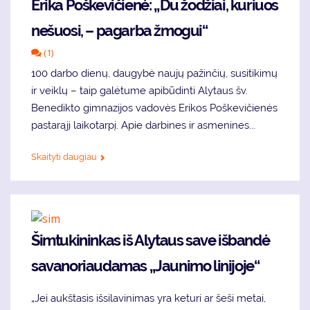
Erika Poškevičienė: „Du žodžiai, kuriuos
nešuosi, – pagarba žmogui“
(1)
100 darbo dienų, daugybė naujų pažinčių, susitikimų
ir veiklų – taip galėtume apibūdinti Alytaus šv.
Benedikto gimnazijos vadovės Erikos Poškevičienės
pastarąjį laikotarpį. Apie darbines ir asmenines...
Skaityti daugiau
Šimtukininkas iš Alytaus save išbandė
savanoriaudamas „Jaunimo linijoje“
„Jei aukštasis išsilavinimas yra keturi ar šeši metai,