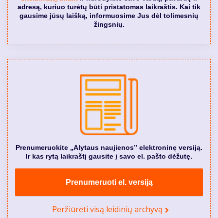
adresą, kuriuo turėtų būti pristatomas laikraštis. Kai tik
gausime jūsų laišką, informuosime Jus dėl tolimesnių
žingsnių.
Prenumeruokite „Alytaus naujienos” elektroninę versiją.
Ir kas rytą laikraštį gausite į savo el. pašto dėžutę.
Prenumeruoti el. versiją
Peržiūrėti visą leidinių archyvą