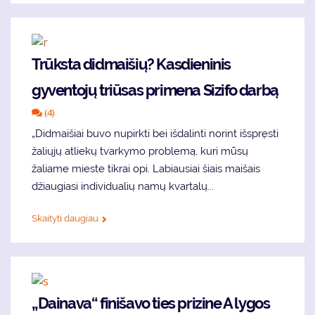
Trūksta didmaišių? Kasdieninis
gyventojų triūsas primena Sizifo darbą
(4)
„Didmaišiai buvo nupirkti bei išdalinti norint išspręsti
žaliųjų atliekų tvarkymo problemą, kuri mūsų
žaliame mieste tikrai opi. Labiausiai šiais maišais
džiaugiasi individualių namų kvartalų...
Skaityti daugiau
„Dainava“ finišavo ties prizine A lygos