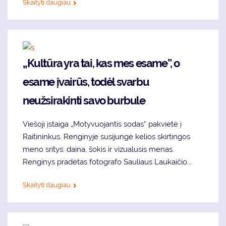
Skaityti daugiau
„Kultūra yra tai, kas mes esame”, o
esame įvairūs, todėl svarbu
neužsirakinti savo burbule
Viešoji įstaiga „Motyvuojantis sodas“ pakvietė į
Raitininkus. Renginyje susijungė kelios skirtingos
meno sritys: daina, šokis ir vizualusis menas.
Renginys pradėtas fotografo Sauliaus Laukaičio...
Skaityti daugiau