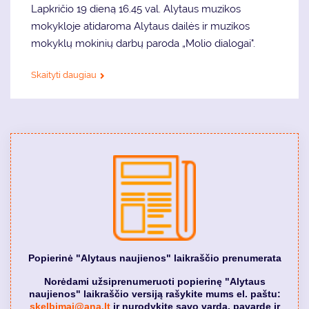
Lapkričio 19 dieną 16.45 val. Alytaus muzikos
mokykloje atidaroma Alytaus dailės ir muzikos
mokyklų mokinių darbų paroda „Molio dialogai".
Skaityti daugiau
Popierinė "Alytaus naujienos" laikraščio prenumerata
Norėdami užsiprenumeruoti popierinę "Alytaus
naujienos" laikraščio versiją rašykite mums el. paštu:
skelbimai@ana.lt
ir nurodykite savo vardą, pavardę ir