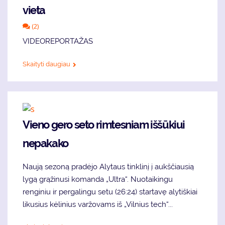
vieta
(2)
VIDEOREPORTAŽAS
Skaityti daugiau
Vieno gero seto rimtesniam iššūkiui
nepakako
Naują sezoną pradėjo Alytaus tinklinį į aukščiausią
lygą grąžinusi komanda „Ultra“. Nuotaikingu
renginiu ir pergalingu setu (26:24) startavę alytiškiai
likusius kėlinius varžovams iš „Vilnius tech“...