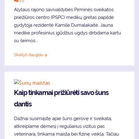
(1)
Alytaus rajono savivaldybės Pirminės sveikatos
priežiūros centro (PSPC) medikų gretas papildė
gydytoja rezidentė Kamilė Dumalakaitė. Jauna
medikė profesinius įgūdžius ugdys dirbdama kartu
su šeimos...
Skaityti daugiau
Kaip tinkamai prižiūrėti savo šuns
dantis
Dažnai susimąstę apie šuns gerovę ir sveikatą,
atkreipiame dėmesį į reguliarius vizitus pas
veterinarą, tinkamą maistą bei fizinę veiklą. Tačiau