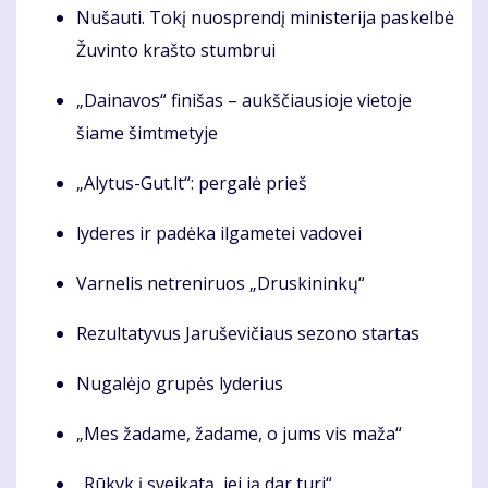
Nušauti. Tokį nuosprendį ministerija paskelbė
Žuvinto krašto stumbrui
„Dainavos“ finišas – aukščiausioje vietoje
šiame šimtmetyje
„Alytus-Gut.lt“: pergalė prieš
lyderes ir padėka ilgametei vadovei
Varnelis netreniruos „Druskininkų“
Rezultatyvus Jaruševičiaus sezono startas
Nugalėjo grupės lyderius
„Mes žadame, žadame, o jums vis maža“
„Rūkyk į sveikatą, jei ją dar turi“