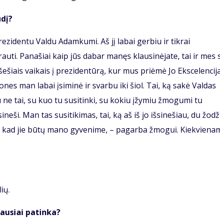
ūdį?
rezidentu Valdu Adamkumi. Aš jį labai gerbiu ir tikrai
uti. Panašiai kaip jūs dabar manęs klausinėjate, tai ir mes 
ešiais vaikais į prezidentūrą, kur mus priėmė Jo Ekscelencija
ones man labai įsiminė ir svarbu iki šiol. Tai, ką sakė Valdas
e tai, su kuo tu susitinki, su kokiu įžymiu žmogumi tu
ineši. Man tas susitikimas, tai, ką aš iš jo išsinešiau, du žodži
si, kad jie būtų mano gyvenime, – pagarba žmogui. Kiekviena
lių.
iausiai patinka?