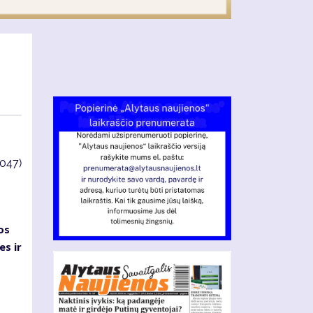
4047)
os
es ir