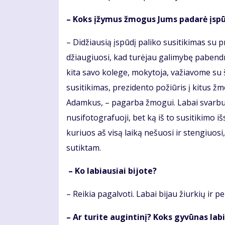
– Koks įžymus žmogus Jums padarė įsp
– Didžiausią įspūdį paliko susitikimas su p
džiaugiuosi, kad turėjau galimybę pabendra
kita savo kolege, mokytoja, važiavome su š
susitikimas, prezidento požiūris į kitus žm
Adamkus, – pagarba žmogui. Labai svarbu n
nusifotografuoji, bet ką iš to susitikimo išs
kuriuos aš visą laiką nešuosi ir stengiuo
sutiktam.
– Ko labiausiai bijote?
– Reikia pagalvoti. Labai bijau žiurkių ir pe
– Ar turite augintinį? Koks gyvūnas lab