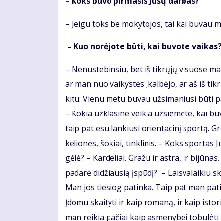
– Koks buvo pirmasis Jūsų darbas?
– Jeigu toks be mokytojos, tai kai buvau m
– Kuo norėjote būti, kai buvote vaikas
– Nenustebinsiu, bet iš tikrųjų visuose m
ar man nuo vaikystės įkalbėjo, ar aš iš ti
kitu. Vienu metu buvau užsimaniusi būti pa
– Kokia užklasine veikla užsiėmėte, kai bu
taip pat esu lankiusi orientacinį sportą. 
kelionės, šokiai, tinklinis. – Koks sportas
gėlė? – Kardeliai. Gražu ir astra, ir bijūn
padarė didžiausią įspūdį? – Laisvalaikiu 
Man jos tiesiog patinka. Taip pat man pat
Įdomu skaityti ir kaip romaną, ir kaip isto
man reikia pačiai kaip asmenybei tobulėti