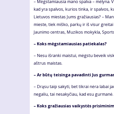
– Mėgstamiausia mano spalva – mėlyna. V
kad yra spalvos, kurios tinka, ir spalvos, 
Lietuvos miestas Jums gražiausias? – Mana
mieste, tiek miško, parkų ir iš visur greita
Jaunimo centras, Muzikos mokykla, Sporto
– Koks mėgstamiausias patiekalas?
– Nesu išranki maistui, mėgstu beveik viską
aštrus maistas.
– Ar būtų teisinga pavadinti Jus gurma
– Drąsu taip sakyti, bet tikrai nėra labai j
negaliu, tai nesakyčiau, kad esu gurmanė.
– Koks gražiausias vaikystės prisimini