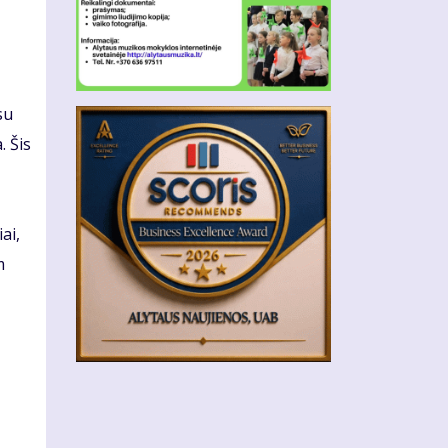
su
. Šis
ai,
m