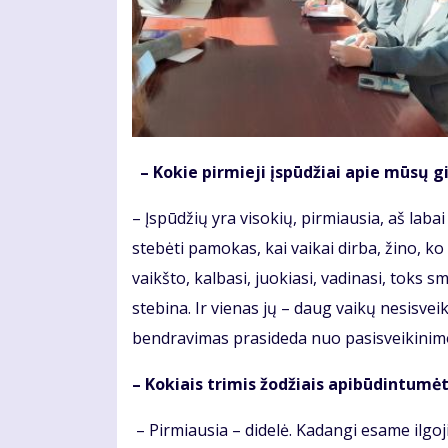
– Kokie pirmieji įspūdžiai apie mūsų 
– Įspūdžių yra visokių, pirmiausia, aš lab
stebėti pamokas, kai vaikai dirba, žino, k
vaikšto, kalbasi, juokiasi, vadinasi, toks
stebina. Ir vienas jų – daug vaikų nesisv
bendravimas prasideda nuo pasisveikini
– Kokiais trimis žodžiais apibūdintu
– Pirmiausia – didelė. Kadangi esame ilgoj