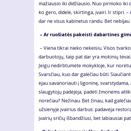
mažiausio iki didžiausio. Nuo pirmoko iki dv
ko gero, didelė, skirtinga, įvairi. Ir stipri.
dar ne visus kabinetus randu. Bet nebijau kl
– Ar ruošiatės pakeisti dabartines gim
– Viena tikrai nieko nekeisiu. Visos tvark
darbuotojų, taip pat dar yra mokinių tėvai.
Jeigu nedirbtumėte mokykloje, kur norėtu
Svarsčiau, kuo dar galėčiau būti. Siaučian
ėjau savanoriauti į ligoninę, svarstydama, 
slaugytojų padėjėja, padėti žmonėms atlikti
norėčiau? Nežinau. Bet žinau, kad galėčiau
užsienyje įvairius darbus: padavėja restor
įvairių sričių išbandžiusi, bet labiausiai p