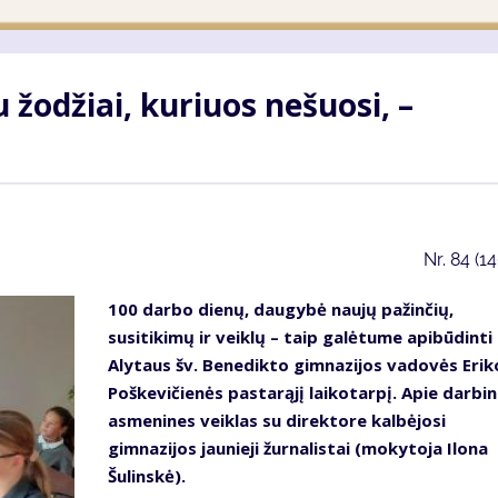
 žodžiai, kuriuos nešuosi, –
Nr.
84 (1
100 darbo dienų, daugybė naujų pažinčių,
susitikimų ir veiklų – taip galėtume apibūdinti
Alytaus šv. Benedikto gimnazijos vadovės Erik
Poškevičienės pastarąjį laikotarpį. Apie darbin
asmenines veiklas su direktore kalbėjosi
gimnazijos jaunieji žurnalistai (mokytoja Ilona
Šulinskė).