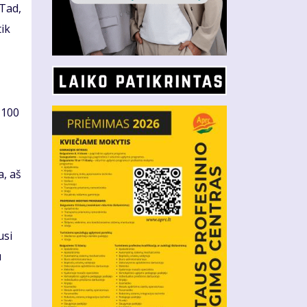
 Tad,
tik
 100
a, aš
usi
u