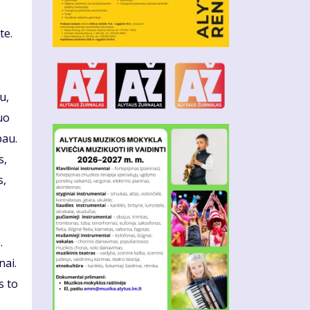
te.
u,
uo
pau.
s,
s,
.
nai.
s to