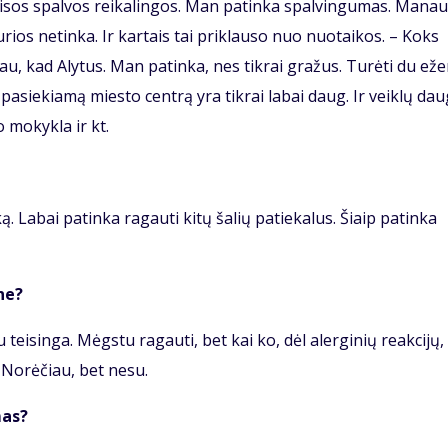
isos spalvos reikalingos. Man patinka spalvingumas. Manau
kurios netinka. Ir kartais tai priklauso nuo nuotaikos. – Koks
u, kad Alytus. Man patinka, nes tikrai gražus. Turėti du ež
i pasiekiamą miesto centrą yra tikrai labai daug. Ir veiklų dau
 mokykla ir kt.
. Labai patinka ragauti kitų šalių patiekalus. Šiaip patinka
ne?
au teisinga. Mėgstu ragauti, bet kai ko, dėl alerginių reakcijų,
 Norėčiau, bet nesu.
mas?