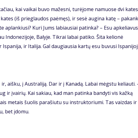
ačiau, kai vaikai buvo mažesni, turėjome namuose dvi kates
vi kates (iš prieglaudos paėmęs), ir sesė augina katę – pakan
ate aplankiusi? Kuri Jums labiausiai patinka? – Esu apkeliavus
 Indonezijoje, Balyje. Tikrai labai patiko. Šita kelionė
r Ispanija, ir Italija. Gal daugiausia kartų esu buvusi Ispanijoj
ir, aišku, į Australiją. Dar ir į Kanadą. Labai mėgstu keliauti. 
g ir įvairių. Kai sakiau, kad man patinka bandyti vis kažką
ais metais šuolis parašiutu su instruktoriumi. Tas vaizdas ir
lu, bet įdomu.