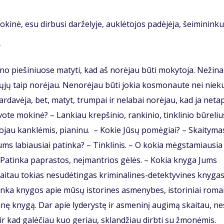
okinė, esu dirbusi darželyje, auklėtojos padėjėja, šeimininku
?
ano piešiniuose matyti, kad aš norėjau būti mokytoja. Nežina
krųjų taip norėjau. Nenorėjau būti jokia kosmonaute nei niek
rdavėja, bet, matyt, trumpai ir nelabai norėjau, kad ja neta
vote mokinė? – Lankiau krepšinio, rankinio, tinklinio būreliu
Grojau kanklėmis, pianinu. – Kokie Jūsų pomėgiai? – Skaityma
 Jums labiausiai patinka? – Tinklinis. – O kokia mėgstamiausia
as. Patinka paprastos, neįmantrios gėlės. – Kokia knyga Jums
skaitau tokias nesudėtingas kriminalines-detektyvines knygas
inka knygos apie mūsų istorines asmenybes, istoriniai roma
rinę knygą. Dar apie lyderystę ir asmeninį augimą skaitau, ne
 ir kad galėčiau kuo geriau, sklandžiau dirbti su žmonėmis.