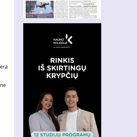
Gera
ane