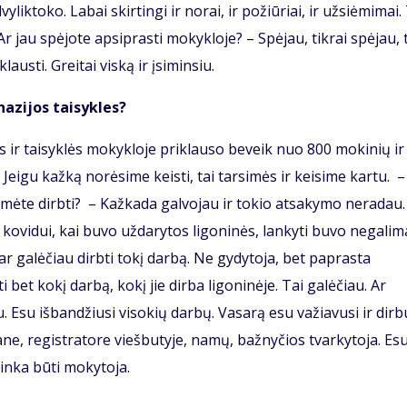
yliktoko. Labai skirtingi ir norai, ir požiūriai, ir užsiėmimai.
 – Ar jau spėjote apsiprasti mokykloje? – Spėjau, tikrai spėjau, 
austi. Greitai viską ir įsiminsiu.
nazijos taisykles?
os ir taisyklės mokykloje priklauso beveik nuo 800 mokinių ir
 Jeigu kažką norėsime keisti, tai tarsimės ir keisime kartu. –
mėte dirbti? – Kažkada galvojau ir tokio atsakymo neradau.
t kovidui, kai buvo uždarytos ligoninės, lankyti buvo negalim
ar galėčiau dirbti tokį darbą. Ne gydytoja, bet paprasta
 bet kokį darbą, kokį jie dirba ligoninėje. Tai galėčiau. Ar
. Esu išbandžiusi visokių darbų. Vasarą esu važiavusi ir dirb
ane, registratore viešbutyje, namų, bažnyčios tvarkytoja. Es
atinka būti mokytoja.