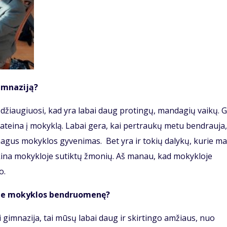
gimnaziją?
ai džiaugiuosi, kad yra labai daug protingų, mandagių vaikų. 
o ateina į mokyklą. Labai gera, kai pertraukų metu bendrauja,
 smagus mokyklos gyvenimas. Bet yra ir tokių dalykų, kurie m
eikina mokykloje sutiktų žmonių. Aš manau, kad mokykloje
mo.
mėte mokyklos bendruomenę?
i gimnazija, tai mūsų labai daug ir skirtingo amžiaus, nuo