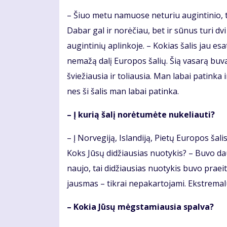
– Šiuo metu namuose neturiu augintinio, t
Dabar gal ir norėčiau, bet ir sūnus turi d
augintinių aplinkoje. – Kokias šalis jau es
nemažą dalį Europos šalių. Šią vasarą buvau
šviežiausia ir toliausia. Man labai patinka i
nes ši šalis man labai patinka.
– Į kurią šalį norėtumėte nukeliauti?
– Į Norvegiją, Islandiją, Pietų Europos šalis 
Koks Jūsų didžiausias nuotykis? – Buvo dau
naujo, tai didžiausias nuotykis buvo praeit
jausmas – tikrai nepakartojami. Ekstrema
– Kokia Jūsų mėgstamiausia spalva?