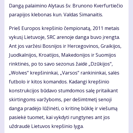
Dangą palaimino Alytaus šv. Brunono Kverfurtiečio
parapijos klebonas kun. Valdas Simanaitis.
Prieš Europos krepšinio čempionatą, 2011 metais
vykusį Lietuvoje, SRC arenoje danga buvo įrengta.
Ant jos varžėsi Bosnijos ir Hercegovinos, Graikijos,
Juodkalnijos, Kroatijos, Makedonijos ir Suomijos
rinktinės, po to savo sezonus žaidė „Dzūkijos“,
„Wolves“ krepšininkai, „Varsos“ rankininkai, salės
futbolo ir kitos komandos. Kadangi krepšinio
konstrukcijos būdavo stumdomos salę pritaikant
skirtingoms varžyboms, per dešimtmetį senoji
danga pradėjo lūžinėti, o kritinę būklę ir viešumą
pasiekė tuomet, kai vykdyti rungtynes ant jos
uždraudė Lietuvos krepšinio lyga.