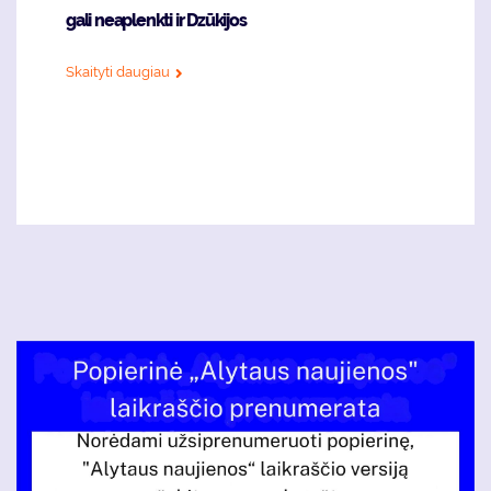
gali neaplenkti ir Dzūkijos
Skaityti daugiau