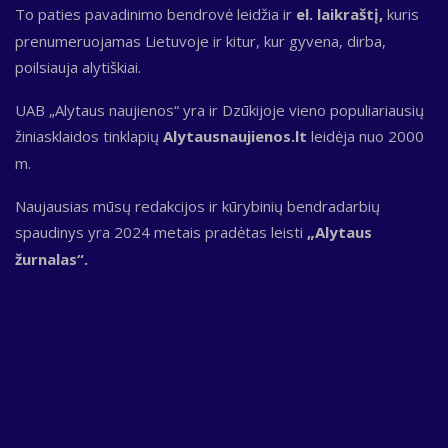
To paties pavadinimo bendrovė leidžia ir
el. laikraštį,
kuris
prenumeruojamas Lietuvoje ir kitur, kur gyvena, dirba,
poilsiauja alytiškiai.
UAB „Alytaus naujienos“ yra ir Dzūkijoje vieno populiariausių
žiniasklaidos tinklapių
Alytausnaujienos.lt
leidėja nuo 2000
m.
Naujausias mūsų redakcijos ir kūrybinių bendradarbių
spaudinys yra 2024 metais pradėtas leisti
„Alytaus
žurnalas“.