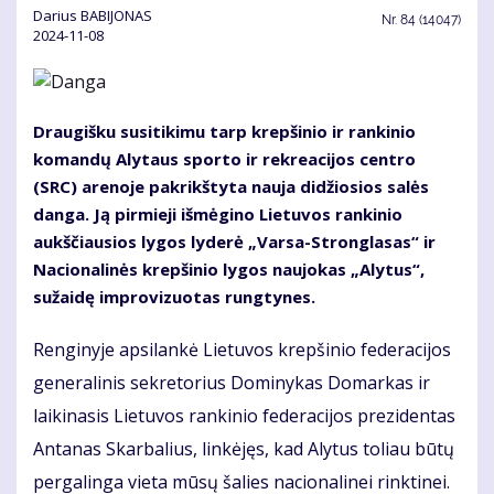
Darius BABIJONAS
Nr.
84 (14047)
2024-11-08
Draugišku susitikimu tarp krepšinio ir rankinio
komandų Alytaus sporto ir rekreacijos centro
(SRC) arenoje pakrikštyta nauja didžiosios salės
danga. Ją pirmieji išmėgino Lietuvos rankinio
aukščiausios lygos lyderė „Varsa-Stronglasas“ ir
Nacionalinės krepšinio lygos naujokas „Alytus“,
sužaidę improvizuotas rungtynes.
Renginyje apsilankė Lietuvos krepšinio federacijos
generalinis sekretorius Dominykas Domarkas ir
laikinasis Lietuvos rankinio federacijos prezidentas
Antanas Skarbalius, linkėjęs, kad Alytus toliau būtų
pergalinga vieta mūsų šalies nacionalinei rinktinei.