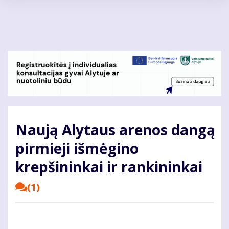
Pereiti
į
pagrindinį
turinį
Naują Alytaus arenos dangą
pirmieji išmėgino
krepšininkai ir rankininkai
(1)