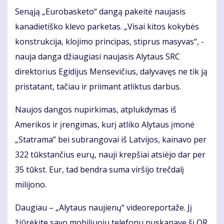
Senąją „Eurobasketo“ dangą pakeitė naujasis
kanadietiško klevo parketas. „Visai kitos kokybės
konstrukcija, klojimo principas, stiprus masyvas“, -
nauja danga džiaugiasi naujasis Alytaus SRC
direktorius Egidijus Mensevičius, dalyvavęs ne tik ją
pristatant, tačiau ir priimant atliktus darbus.
Naujos dangos nupirkimas, atplukdymas iš
Amerikos ir įrengimas, kurį atliko Alytaus įmonė
„Statrama” bei subrangovai iš Latvijos, kainavo per
322 tūkstančius eurų, nauji krepšiai atsiėjo dar per
35 tūkst. Eur, tad bendra suma viršijo trečdalį
milijono.
Daugiau – „Alytaus naujienų“ videoreportaže. Jį
žiūrėkite savo mobiliuoju telefonu nuskanavę šį QR