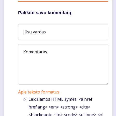
Palikite savo komentarą
Jūsų vardas
Komentaras
Apie teksto formatus
Leidžiamos HTML žymės: <a href
hreflang> <em> <strong> <cite>
<blockquote cite> <code> <ul type> <ol