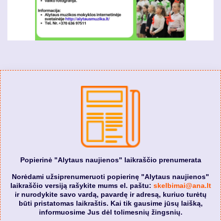
Popierinė "Alytaus naujienos" laikraščio prenumerata
Norėdami užsiprenumeruoti popierinę "Alytaus naujienos"
laikraščio versiją rašykite mums el. paštu:
skelbimai@ana.lt
ir nurodykite savo vardą, pavardę ir adresą, kuriuo turėtų
būti pristatomas laikraštis. Kai tik gausime jūsų laišką,
informuosime Jus dėl tolimesnių žingsnių.