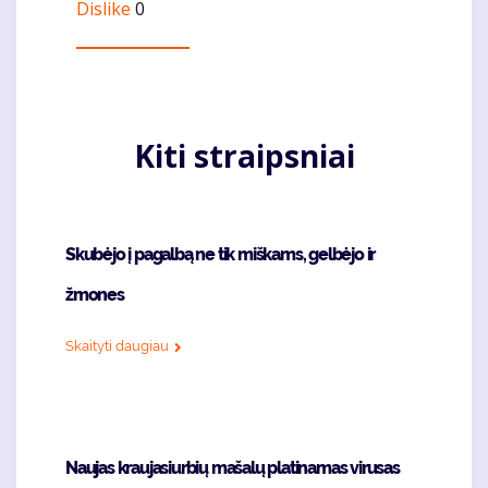
Dislike
0
Kiti straipsniai
Skubėjo į pagalbą ne tik miškams, gelbėjo ir
žmones
Skaityti daugiau
Naujas kraujasiurbių mašalų platinamas virusas