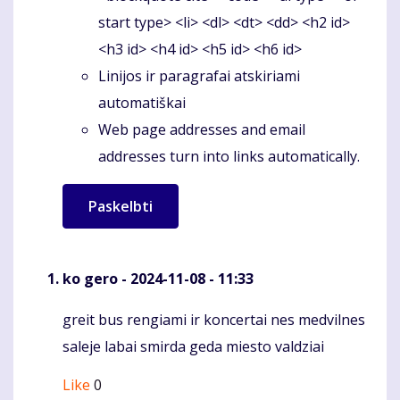
start type> <li> <dl> <dt> <dd> <h2 id>
<h3 id> <h4 id> <h5 id> <h6 id>
Linijos ir paragrafai atskiriami
automatiškai
Web page addresses and email
addresses turn into links automatically.
ko gero
- 2024-11-08 - 11:33
greit bus rengiami ir koncertai nes medvilnes
Komentaras
saleje labai smirda geda miesto valdziai
Like
0