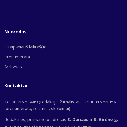
Nuorodos
Straipsniai iš laikraščio
Prenumerata
Archyvas
Kontaktai
Tel.
0 315 51449
(redakcija, žurnalistai). Tel.
0 315 51956
(prenumerata, reklama, skelbimai)
Redakcijos, priimamojo adresas
S. Dariaus ir S. Girėno g.
4-2 (nuo gatvės pusės), LT-62137, Alytus