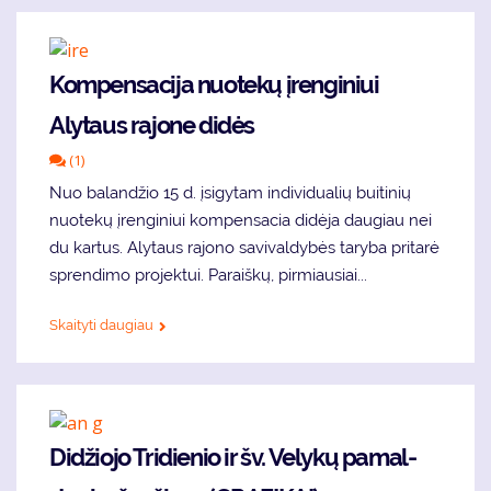
Kompensacija nuotekų įrenginiui
Alytaus rajone didės
(1)
Nuo balandžio 15 d. įsigytam individualių buitinių
nuotekų įrenginiui kompensacia didėja daugiau nei
du kartus. Alytaus rajono savivaldybės taryba pritarė
sprendimo projektui. Paraiškų, pirmiausiai...
Skaityti daugiau
Di­džio­jo Tri­die­nio ir šv. Ve­ly­kų pa­mal­