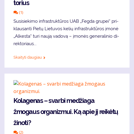
to­rius
(1)
Su­si­sie­ki­mo in­fra­struk­tū­ros UAB „Feg­da gru­pei“ pri­
klau­san­ti Pie­tų Lie­tu­vos ke­lių in­fra­struk­tū­ros įmo­nė
„Al­kes­ta“ tu­ri nau­ją va­do­vą – įmo­nės ge­ne­ra­li­nio di­
rek­to­riaus...
Skaityti daugiau
Kolagenas – svarbi medžiaga
žmogaus organizmui. Ką apie jį reikėtų
žinoti?
(2)