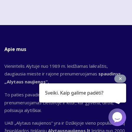
Apie mus
Vienintelis Alytuje nuo 1989 m. leidžiamas laikraštis,
daugiausia mieste ir rajone prenumeruojamas
spaudinys
„Alytaus naujienos“.
Sveiki. Kaip galime padėti?
To paties pavadinimo bendrovė leidžia ir
el. laikraštį,
kuris
prenumeruojamas Lietuvoje ir kitur, kur gyvena, dirba,
poilsiauja alytiškiai.
UAB „Alytaus naujienos“ yra ir Dzūkijoje vieno populiariausių
žiniasklaidos tinklapių
Alytausnaujienos.lt
leidėja nuo 2000