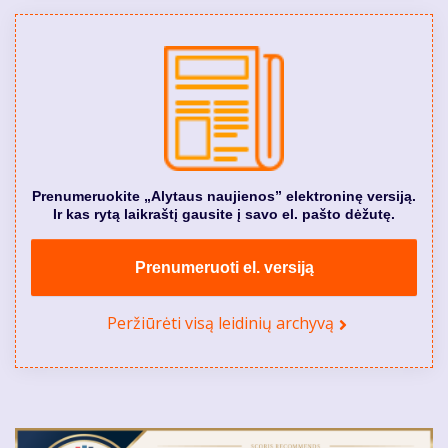
Prenumeruokite „Alytaus naujienos” elektroninę versiją.
Ir kas rytą laikraštį gausite į savo el. pašto dėžutę.
Prenumeruoti el. versiją
Peržiūrėti visą leidinių archyvą