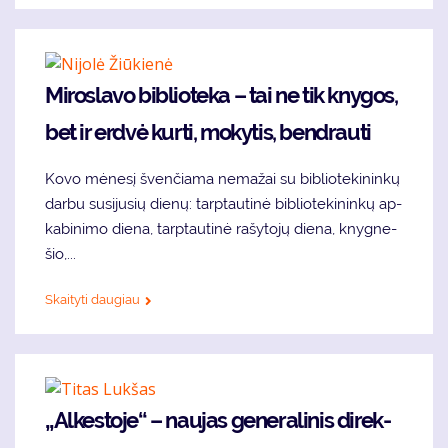
Mi­ros­la­vo bib­lio­te­ka – tai ne tik kny­gos,
bet ir erd­vė kur­ti, mo­ky­tis, ben­drau­ti
Ko­vo mė­ne­sį šven­čia­ma ne­ma­žai su bib­lio­te­ki­nin­kų
dar­bu su­si­ju­sių die­nų: tarp­tau­ti­nė bib­lio­te­ki­nin­kų ap­
ka­bi­ni­mo die­na, tarp­tau­ti­nė ra­šy­to­jų die­na, knyg­ne­
šio,...
Skaityti daugiau
„Al­kes­to­je“ – nau­jas ge­ne­ra­li­nis di­rek­