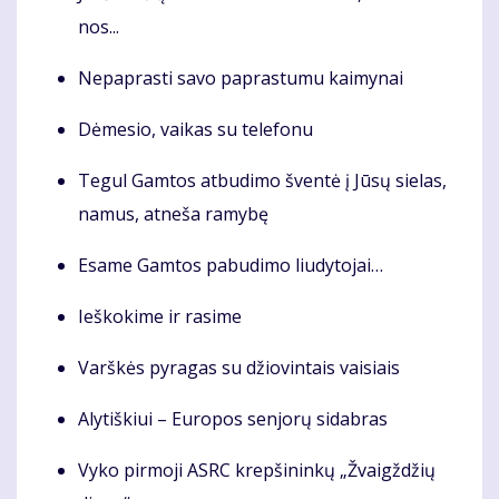
nos...
Ne­pa­pras­ti sa­vo pa­pras­tu­mu kai­my­nai
Dė­me­sio, vai­kas su te­le­fo­nu
Te­gul Gam­tos at­bu­di­mo šven­tė į Jū­sų sie­las,
na­mus, at­ne­ša ra­my­bę
Esa­me Gam­tos pa­bu­di­mo liu­dy­to­jai…
Ieš­ko­ki­me ir ra­si­me
Varškės pyragas su džiovintais vaisiais
Aly­tiš­kiui – Eu­ro­pos sen­jo­rų si­dab­ras
Vy­ko pir­mo­ji ASRC krep­ši­nin­kų „Žvaigž­džių