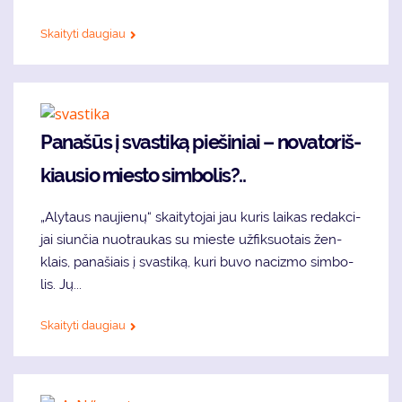
Skaityti daugiau
Pa­na­šūs į svas­ti­ką pie­ši­niai – no­va­to­riš­
kiau­sio mies­to sim­bo­lis?..
„Aly­taus nau­jie­nų“ skai­ty­to­jai jau ku­ris lai­kas re­dak­ci­
jai siun­čia nuo­trau­kas su mies­te už­fik­suo­tais žen­
klais, pa­na­šiais į svas­ti­ką, ku­ri bu­vo na­ciz­mo sim­bo­
lis. Jų...
Skaityti daugiau