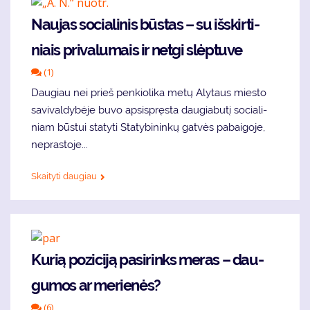
Naujas socialinis būstas – su iš­skir­ti­
niais pri­va­lu­mais ir net­gi slėp­tu­ve
(1)
Dau­giau nei prieš pen­kio­li­ka me­tų Aly­taus mies­to
sa­vi­val­dy­bė­je bu­vo ap­si­spręs­ta daugiabutį so­cia­li­
niam būs­tui sta­ty­ti Sta­ty­bi­nin­kų gat­vės pa­bai­go­je,
ne­pra­sto­je...
Skaityti daugiau
Ku­rią po­zi­ci­ją pa­si­rinks me­ras – dau­
gu­mos ar me­rie­nės?
(6)