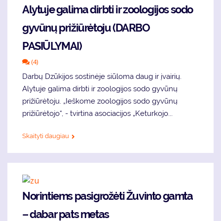
Alytuje galima dirbti ir zoologijos sodo
gyvūnų prižiūrėtoju (DARBO
PASIŪLYMAI)
(4)
Darbų Dzūkijos sostinėje siūloma daug ir įvairių.
Alytuje galima dirbti ir zoologijos sodo gyvūnų
prižiūrėtoju. „Ieškome zoologijos sodo gyvūnų
prižiūrėtojo“, - tvirtina asociacijos „Keturkojo...
Skaityti daugiau
Norintiems pasigrožėti Žuvinto gamta
– dabar pats metas