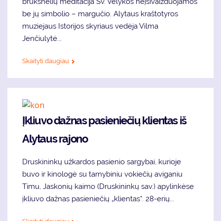
brūkšnelių meditacija Šv. Velykos neįsivaizduojamos
be jų simbolio – margučio. Alytaus kraštotyros
muziejaus Istorijos skyriaus vedėja Vilma
Jenčiulytė...
Skaityti daugiau
Įkliuvo dažnas pasieniečių klientas iš
Alytaus rajono
Druskininkų užkardos pasienio sargybai, kurioje
buvo ir kinologė su tarnybiniu vokiečių aviganiu
Timu, Jaskonių kaimo (Druskininkų sav.) apylinkėse
įkliuvo dažnas pasieniečių „klientas“. 28-erių...