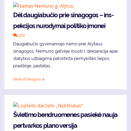
Dėl dau­gia­bu­čio prie sinagogos – ins­
pek­ci­jos nu­ro­dy­mai politiko įmonei
(22)
Dau­gia­bu­čio gy­ve­na­mo­jo na­mo prie Alytaus
sinagogos, Ne­mu­no gat­vė­je (nuotr.), de­kla­ra­ci­ja apie
sta­ty­bos už­bai­gi­mą patvirtinta per­nykš­tės lie­pos
pra­džio­je, pastatas...
Skaityti daugiau
Švie­ti­mo ben­druo­me­nes pa­sie­kė nau­ja
per­tvar­kos plano versija