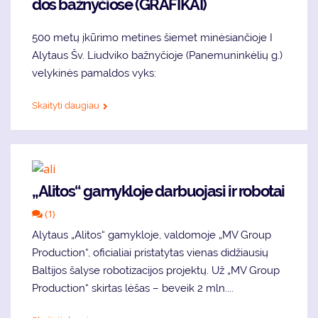
dos baž­ny­čio­se (GRAFIKAI)
500 me­tų įkū­ri­mo me­ti­nes šie­met mi­nė­sian­čio­je I
Aly­taus Šv. Liud­vi­ko baž­ny­čio­je (Pa­ne­mu­nin­kė­lių g.)
velykinės pamaldos vyks:
Skaityti daugiau
„Alitos“ gamykloje darbuojasi ir robotai
(1)
Alytaus „Alitos“ gamykloje, valdomoje „MV Group
Production“, oficialiai pristatytas vienas didžiausių
Baltijos šalyse robotizacijos projektų. Už „MV Group
Production“ skirtas lėšas – beveik 2 mln....