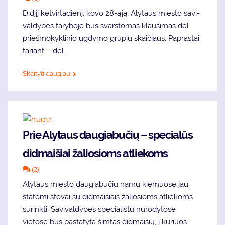
Di­dį­jį ket­vir­ta­die­nį, ko­vo 28-ąją, Aly­taus mies­to sa­vi­
val­dy­bės ta­ry­bo­je bus svars­to­mas klau­si­mas dėl
prieš­mo­kyk­li­nio ug­dy­mo gru­pių skai­čiaus. Pa­pras­tai
ta­riant – dėl...
Skaityti daugiau
Prie Alytaus daugiabučių – specialūs
didmaišiai žaliosioms atliekoms
(2)
Alytaus miesto daugiabučių namų kiemuose jau
statomi stovai su didmaišiais žaliosioms atliekoms
surinkti. Savivaldybės specialistų nurodytose
vietose bus pastatyta šimtas didmaišių, į kuriuos