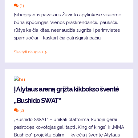
(1)
Įsibėgėjantis pavasaris Žuvinto apylinkėse visuomet
būna įspūdingas. Vienos praskrendančių paukščių
rūšys keičia kitas, nesnaudžia sugrįžę į perimvietes
sparnuočiai – kaskart čia gali išgirsti pačių...
Skaityti daugiau
Į Alytaus areną grįžta kikbokso šventė
„Bushido SWAT“
(2)
„Bushido SWAT“ – unikali platforma, kurioje gerai
pasirodęs kovotojas gali tapti „King of kings“ ir „MMA
Bushido“ projektų dalimi – kviečia į šventę Alytaus