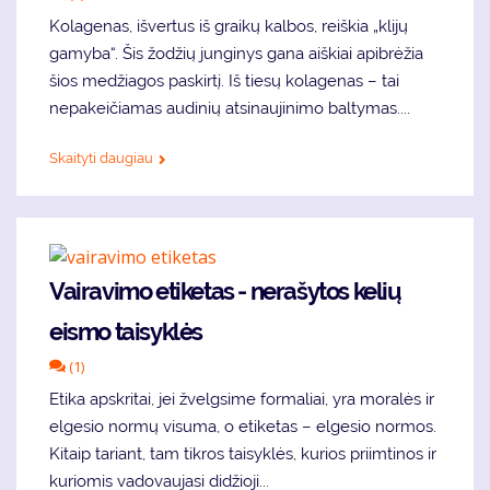
Kolagenas, išvertus iš graikų kalbos, reiškia „klijų
gamyba“. Šis žodžių junginys gana aiškiai apibrėžia
šios medžiagos paskirtį. Iš tiesų kolagenas – tai
nepakeičiamas audinių atsinaujinimo baltymas....
Skaityti daugiau
Vairavimo etiketas - nerašytos kelių
eismo taisyklės
(1)
Etika apskritai, jei žvelgsime formaliai, yra moralės ir
elgesio normų visuma, o etiketas – elgesio normos.
Kitaip tariant, tam tikros taisyklės, kurios priimtinos ir
kuriomis vadovaujasi didžioji...