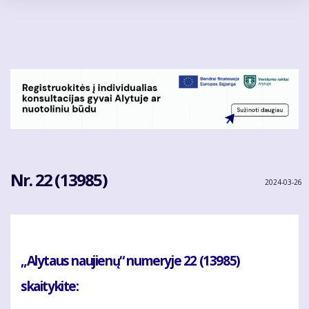
Pereiti
į
pagrindinį
turinį
Nr. 22 (13985)
2024-03-26
„Alytaus naujienų“ numeryje 22 (13985)
skaitykite: