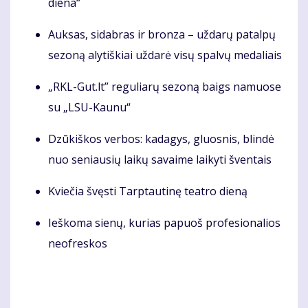
die­na“
Auksas, sidabras ir bronza – už­da­rų pa­tal­pų
se­zo­ną aly­tiš­kiai už­da­rė vi­sų spal­vų me­da­liais
„RKL-Gut.lt” re­gu­lia­rų se­zo­ną baigs na­muo­se
su „LSU-Kau­nu“
Dzū­kiš­kos ver­bos: ka­da­gys, gluos­nis, blin­dė
nuo se­niau­sių lai­kų sa­vai­me lai­ky­ti šven­tais
Kviečia švęsti Tarp­tau­ti­nę te­at­ro die­ną
Ieš­ko­ma sie­nų, ku­rias pa­puoš pro­fe­sio­na­lios
ne­of­res­kos