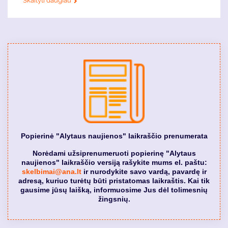
Skaityti daugiau
Popierinė "Alytaus naujienos" laikraščio prenumerata
Norėdami užsiprenumeruoti popierinę "Alytaus
naujienos" laikraščio versiją rašykite mums el. paštu:
skelbimai@ana.lt
ir nurodykite savo vardą, pavardę ir
adresą, kuriuo turėtų būti pristatomas laikraštis. Kai tik
gausime jūsų laišką, informuosime Jus dėl tolimesnių
žingsnių.