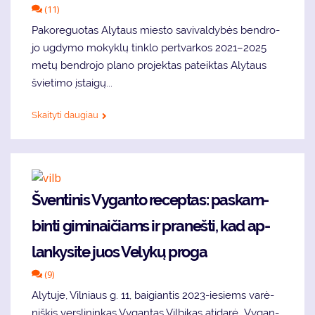
(11)
Pa­ko­re­guo­tas Aly­taus mies­to sa­vi­val­dy­bės ben­dro­
jo ug­dy­mo mo­kyk­lų tin­klo per­tvar­kos 2021–2025
me­tų ben­dro­jo pla­no pro­jek­tas pa­teik­tas Aly­taus
švie­ti­mo įstai­gų...
Skaityti daugiau
Šven­ti­nis Vyganto re­cep­tas: pa­skam­
bin­ti gi­mi­nai­čiams ir pra­neš­ti, kad ap­
lan­ky­si­te juos Ve­ly­kų pro­ga
(9)
Aly­tuje, Vil­niaus g. 11, bai­­gian­tis 2023-ie­siems va­rė­
niš­kis ver­sli­nin­kas Vy­gan­tas Vil­bi­kas ati­da­rė „Vy­gan­