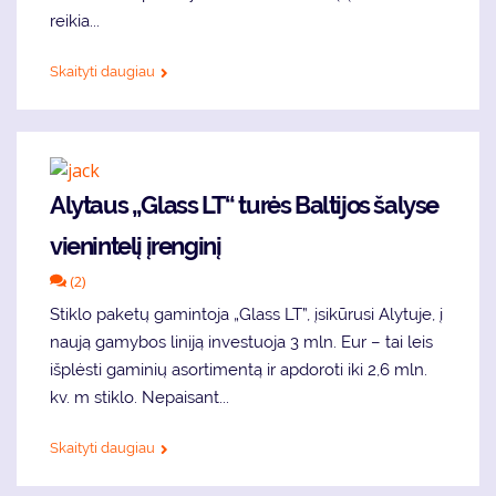
reikia...
Skaityti daugiau
Alytaus „Glass LT“ turės Baltijos šalyse
vienintelį įrenginį
(2)
Stiklo paketų gamintoja „Glass LT”, įsikūrusi Alytuje, į
naują gamybos liniją investuoja 3 mln. Eur – tai leis
išplėsti gaminių asortimentą ir apdoroti iki 2,6 mln.
kv. m stiklo. Nepaisant...
Skaityti daugiau