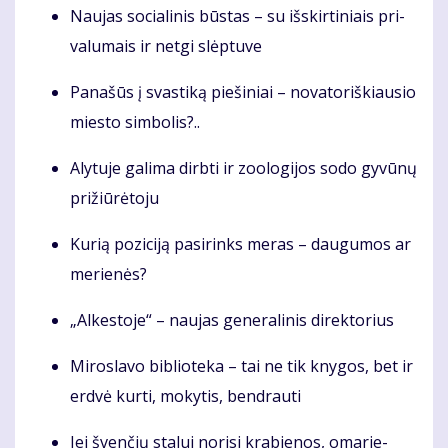
Naujas socialinis būstas – su iš­skir­ti­niais pri­
va­lu­mais ir net­gi slėp­tu­ve
Pa­na­šūs į svas­ti­ką pie­ši­niai – no­va­to­riš­kiau­sio
mies­to sim­bo­lis?..
Alytuje galima dirbti ir zoologijos sodo gyvūnų
prižiūrėtoju
Ku­rią po­zi­ci­ją pa­si­rinks me­ras – dau­gu­mos ar
me­rie­nės?
„Al­kes­to­je“ – nau­jas ge­ne­ra­li­nis di­rek­to­rius
Mi­ros­la­vo bib­lio­te­ka – tai ne tik kny­gos, bet ir
erd­vė kur­ti, mo­ky­tis, ben­drau­ti
Jei šven­čių sta­lui no­ri­si kra­bie­nos, oma­rie­