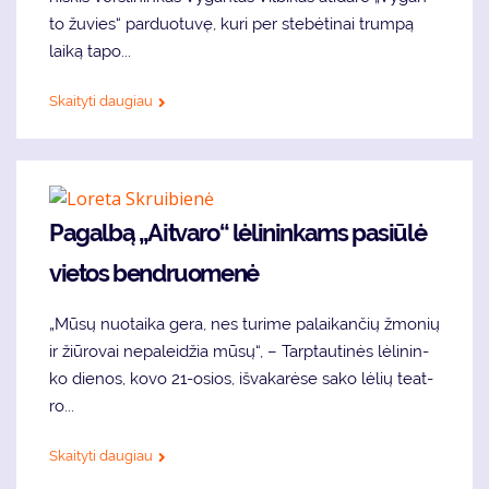
to žu­vies“ par­duo­tu­vę, ku­ri per ste­bė­ti­nai trum­pą
lai­ką ta­po...
Skaityti daugiau
Pa­gal­bą „Ait­va­ro“ lė­li­nin­kams pa­siū­lė
vietos ben­druo­me­nė
„Mū­sų nuo­tai­ka ge­ra, nes tu­ri­me pa­lai­kan­čių žmo­nių
ir žiū­ro­vai ne­pa­lei­džia mū­sų“, – Tarp­tau­ti­nės lė­li­nin­
ko die­nos, ko­vo 21-osios, iš­va­ka­rė­se sa­ko lė­lių te­at­
ro...
Skaityti daugiau