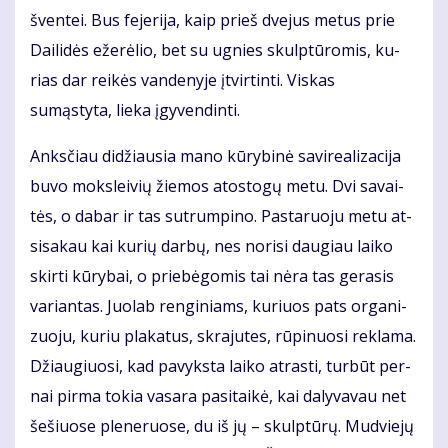
šven­tei. Bus fe­je­ri­ja, kaip prieš dve­jus me­tus prie
Dai­li­dės eže­rė­lio, bet su ug­nies skulp­tū­ro­mis, ku­
rias dar rei­kės van­de­nyje įtvirtinti. Viskas
sumąstyta, lieka įgyvendinti.
Anks­čiau di­džiau­sia ma­no kū­ry­bi­nė sa­vi­re­a­li­za­ci­ja
bu­vo moks­lei­vių žie­mos atos­to­gų me­tu. Dvi sa­vai­
tės, o da­bar ir tas su­trum­pi­no. Pas­ta­ruo­ju me­tu at­
si­sa­kau kai ku­rių dar­bų, nes no­ri­si dau­giau lai­ko
skir­ti kū­ry­bai, o prie­bė­go­mis tai nė­ra tas ge­ra­sis
va­rian­tas. Juo­lab ren­gi­niams, ku­riuos pats or­ga­ni­
zuo­ju, ku­riu pla­ka­tus, skra­ju­tes, rū­pi­nuo­si re­kla­ma.
Džiau­giuo­si, kad pa­vyks­ta lai­ko at­ras­ti, tur­būt per­
nai pir­ma to­kia va­sa­ra pa­si­tai­kė, kai da­ly­va­vau net
še­šiuo­se ple­ne­ruo­se, du iš jų – skulp­tū­rų. Mud­vie­jų