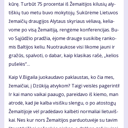
kū­rę. Tur­būt 75 pro­cen­tai iš Že­mai­ti­jos ki­lu­sių aly­
tiš­kių tuo me­tu bu­vo mo­ky­to­jų. Su­kū­rė­me Lie­tu­vos
že­mai­čių drau­gi­jos Aly­taus sky­riaus vė­lia­vą, ke­lia­
vo­me po vi­są Že­mai­ti­ją, ren­gė­me kon­fe­ren­ci­jas. Bu­
vo Są­jū­džio pra­džia, ėjo­me drau­ge su­si­ki­bę ran­ko­
mis Bal­ti­jos ke­liu. Nuo­trau­ko­se vi­si li­ko­me jau­ni ir
gra­žūs, spal­vo­ti, o da­bar, kaip kla­si­kas ra­šė, „ke­lios
pu­še­lės“…
Kaip V.Bi­gai­la juo­kau­da­vo pa­klaus­tas, ko čia mes,
že­mai­čiai, į Dzū­ki­ją at­vy­kom? Tai­gi veis­lės pa­ge­rin­ti!
Ir kai ma­no vai­kai pa­au­go, par­ei­da­vo iš kie­mo, man
at­ro­dė, kad jie kal­ba vi­siš­ku slen­gu, o po atos­to­gų
Že­mai­ti­jo­je vėl pra­dė­da­vo kal­bė­ti nor­ma­liai lie­tu­viš­
kai. Nes kur nors Že­mai­ti­jos par­duo­tu­vė­je su ta­vim