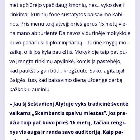
met ap­žiū­rė­jo ypač daug žmo­nių, nes... vy­ko dve­ji
rin­ki­mai, kū­ri­nių fo­ne su­sta­ty­tos bal­sa­vi­mo ka­bi­
nos. Pri­si­me­nu to­kį at­ve­jį: prieš ge­rus 15 me­tų vie­
na ma­no abi­tu­rien­tė Dai­na­vos vi­du­ri­nė­je mo­kyk­lo­je
bu­vo pa­da­riu­si di­plo­mi­nį dar­bą – tū­ri­nę kny­gą mo­
zai­ką, o iš jos ky­la paukš­tis. Mo­kyk­lo­je taip pat bu­
vo įreng­ta rin­ki­mų apy­lin­kė, ko­mi­si­ja pa­ste­bė­jo,
kad paukš­tis ga­li bū­ti... kregž­du­tė. Sa­ko, agi­ta­ci­ja!
Bai­gė­si tuo, kad bal­sa­vi­mo die­ną už­den­gė dar­bą
kaž­ko­kiu au­di­niu.
– Jau šį šeš­ta­die­nį Aly­tu­je vyks tra­di­ci­nė šven­tė
vai­kams „Skam­ban­tis spal­vų mies­tas“. Jos pra­
džia taip pat bu­vo prieš 16 me­tų, ta­čiau ren­gi­
nys vis au­ga ir ran­da sa­vo au­di­to­ri­ją. Kaip pa­