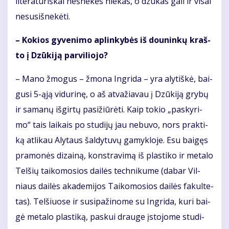
li­te­ra­tū­riš­kai neš­ne­kės nie­kas, o dzū­kas ga­li ir vi­sai
nesu­si­šne­kė­ti.
– Ko­kios gy­ve­ni­mo ap­lin­ky­bės iš dou­nin­kų kraš­
to į Dzū­ki­ją par­vi­lio­jo?
– Ma­no žmo­gus – žmo­na In­gri­da – yra aly­tiš­kė, bai­
gu­si 5-ąją vi­du­ri­nę, o aš at­va­žia­vau į Dzū­ki­ją gry­bų
ir sa­ma­nų iš­gir­tų pa­si­žiū­rė­ti. Kaip to­kio „pa­sky­ri­
mo“ tais lai­kais po stu­di­jų jau ne­bu­vo, nors prak­ti­
ką at­li­kau Aly­taus šal­dy­tu­vų ga­myk­lo­je. Esu bai­gęs
pra­mo­nės di­zai­ną, kon­stra­vi­mą iš plas­ti­ko ir me­ta­lo
Tel­šių tai­ko­mo­sios dai­lės tech­ni­ku­me (da­bar Vil­
niaus dai­lės aka­de­mi­jos Tai­ko­mo­sios dai­lės fa­kul­te­
tas). Tel­šiuo­se ir su­si­pa­ži­no­me su In­gri­da, ku­ri bai­
gė me­ta­lo plas­ti­ką, pas­kui drau­ge įsto­jo­me stu­di­