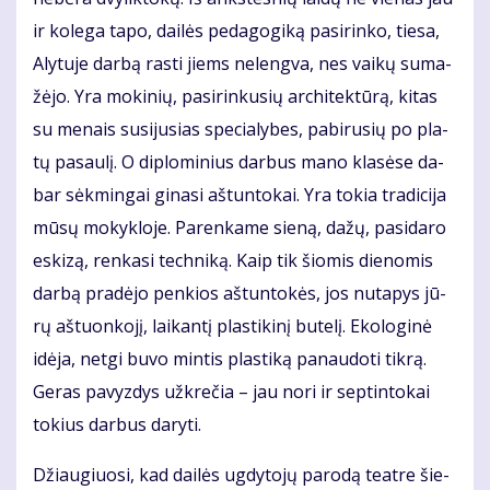
ir ko­le­ga ta­po, dai­lės pe­da­go­gi­ką pa­si­rin­ko, tie­sa,
Aly­tu­je dar­bą ras­ti jiems ne­leng­va, nes vai­kų su­ma­
žė­jo. Yra mo­ki­nių, pa­si­rin­ku­sių ar­chi­tek­tū­rą, ki­tas
su me­nais su­si­ju­sias spe­cia­ly­bes, pa­bi­ru­sių po pla­
tų pa­sau­lį. O di­plo­mi­nius dar­bus ma­no kla­sė­se da­
bar sėk­min­gai gi­na­si aš­tun­to­kai. Yra to­kia tra­di­ci­ja
mū­sų mo­kyk­lo­je. Parenkame sie­ną, da­žų, pa­si­da­ro
es­ki­zą, ren­ka­si tech­ni­ką. Kaip tik šio­mis die­no­mis
dar­bą pradėjo pen­kios aš­tun­to­kės, jos nu­ta­pys jū­
rų aš­tuon­ko­jį, lai­kan­tį plas­ti­ki­nį bu­te­lį. Eko­lo­gi­nė
idė­ja, net­gi bu­vo min­tis plas­ti­ką pa­nau­do­ti tik­rą.
Ge­ras pa­vyz­dys už­kre­čia – jau no­ri ir sep­tin­to­kai
tokius darbus da­ry­ti.
Džiau­giuo­si, kad dai­lės ug­dy­to­jų pa­ro­dą te­at­re šie­