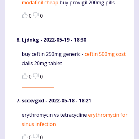
modafinil cheap
buy provigil 200mg pills
Komentaras
0
0
Ljdnkg
- 2022-05-19 - 18:30
buy ceftin 250mg generic -
ceftin 500mg cost
Komentaras
cialis 20mg tablet
0
0
sccxvgxd
- 2022-05-18 - 18:21
erythromycin vs tetracycline
erythromycin for
Komentaras
sinus infection
0
0