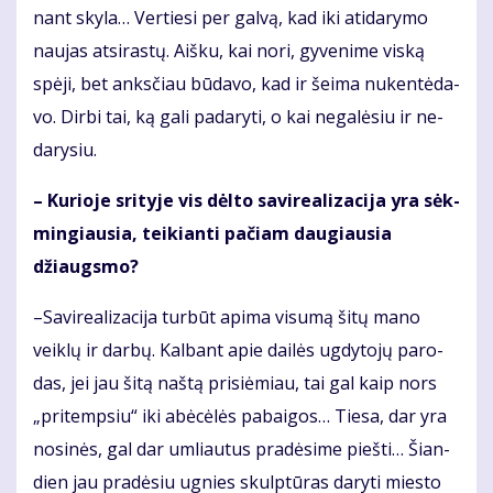
nant sky­la… Ver­tie­si per gal­vą, kad iki ati­da­ry­mo
nau­jas at­si­ras­tų. Aiš­ku, kai no­ri, gy­ve­ni­me vis­ką
spė­ji, bet anks­čiau bū­da­vo, kad ir šei­ma nu­ken­tė­da­
vo. Dir­bi tai, ką ga­li pa­da­ry­ti, o kai ne­ga­lė­siu ir ne­
da­ry­siu.
– Ku­rio­je sri­ty­je vis dėl­to sa­vi­re­a­li­za­ci­ja yra sėk­
min­giau­sia, tei­kian­ti pa­čiam dau­giau­sia
džiaugs­mo?
–Sa­vi­re­a­li­za­ci­ja tur­būt ap­ima vi­su­mą ši­tų ma­no
veik­lų ir dar­bų. Kal­bant apie dai­lės ug­dy­to­jų pa­ro­
das, jei jau ši­tą naš­tą pri­si­ė­miau, tai gal kaip nors
„pritemp­siu“ iki abė­cė­lės pa­bai­gos… Tie­sa, dar yra
no­si­nės, gal dar um­liau­tus pra­dė­si­me pieš­ti… Šian­
dien jau pra­dė­siu ug­nies skulp­tū­ras da­ry­ti mies­to