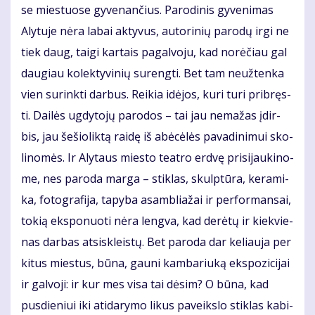
se mies­tuo­se gy­ve­nan­čius. Pa­ro­di­nis gy­ve­ni­mas
Aly­tu­je nė­ra la­bai ak­ty­vus, au­to­ri­nių pa­ro­dų ir­gi ne
tiek daug, tai­gi kar­tais pa­gal­vo­ju, kad no­rė­čiau gal
dau­giau ko­lek­ty­vi­nių su­reng­ti. Bet tam ne­už­ten­ka
vien su­rink­ti dar­bus. Rei­kia idė­jos, ku­ri tu­ri pri­bręs­
ti. Dai­lės ug­dy­to­jų pa­ro­dos – tai jau ne­ma­žas įdir­
bis, jau še­šio­lik­tą rai­dę iš abė­cė­lės pa­va­di­ni­mui sko­
li­no­mės. Ir Aly­taus mies­to te­at­ro erd­vę pri­si­jau­ki­no­
me, nes pa­ro­da mar­ga – stik­las, skulp­tū­ra, ke­ra­mi­
ka, fo­to­gra­fi­ja, ta­py­ba asam­blia­žai ir per­for­man­sai,
to­kią eksponuoti nė­ra leng­va, kad de­rė­tų ir kiek­vie­
nas dar­bas at­si­skleis­tų. Bet pa­ro­da dar ke­liau­ja per
ki­tus mies­tus, bū­na, gau­ni kam­ba­riu­ką eks­po­zi­ci­jai
ir gal­vo­ji: ir kur mes vi­sa tai dė­sim? O bū­na, kad
pus­die­niui iki ati­da­ry­mo li­kus pa­veiks­lo stik­las ka­bi­