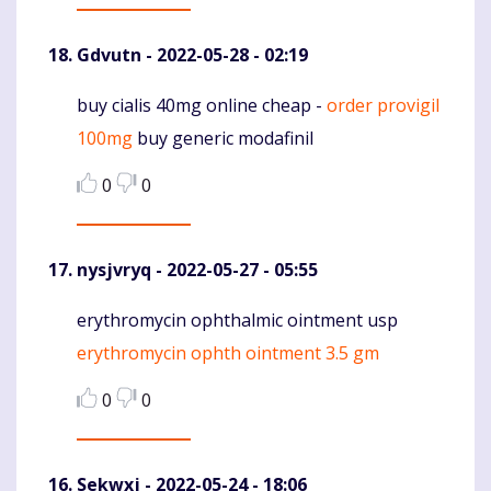
Gdvutn
- 2022-05-28 - 02:19
buy cialis 40mg online cheap -
order provigil
Komentaras
100mg
buy generic modafinil
0
0
nysjvryq
- 2022-05-27 - 05:55
erythromycin ophthalmic ointment usp
Komentaras
erythromycin ophth ointment 3.5 gm
0
0
Sekwxj
- 2022-05-24 - 18:06