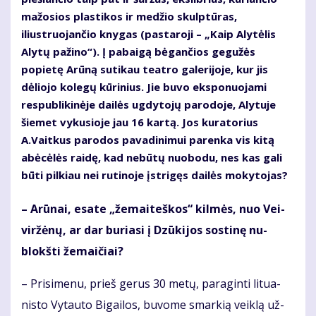
mažosios plastikos ir medžio skulptūras,
iliustruojančio knygas (pastaroji – „Kaip Alytėlis
Alytų pažino“). Į pabaigą bėgančios gegužės
popietę Arūną sutikau teatro galerijoje, kur jis
dėliojo kolegų kūrinius. Jie buvo eksponuojami
respublikinėje dailės ugdytojų parodoje, Alytuje
šiemet vykusioje jau 16 kartą. Jos kuratorius
A.Vaitkus parodos pavadinimui parenka vis kitą
abėcėlės raidę, kad nebūtų nuobodu, nes kas gali
būti pilkiau nei rutinoje įstrigęs dailės mokytojas?
– Arū­nai, esa­te „že­mai­teš­kos“ kil­mės, nuo Vei­
vir­žė­nų, ar dar bu­ria­si į Dzū­ki­jos sos­ti­nę nu­
blokš­ti že­mai­čiai?
– Pri­si­me­nu, prieš ge­rus 30 me­tų, pa­ra­gin­ti li­tu­a­
nis­to Vy­tau­to Bi­gai­los, bu­vo­me smar­kią veik­lą už­