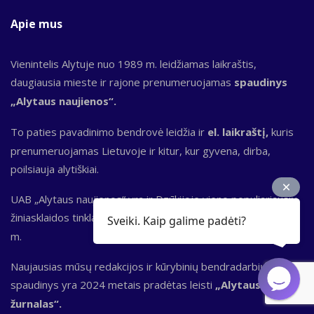
Apie mus
Vienintelis Alytuje nuo 1989 m. leidžiamas laikraštis,
daugiausia mieste ir rajone prenumeruojamas
spaudinys
„Alytaus naujienos“.
To paties pavadinimo bendrovė leidžia ir
el. laikraštį,
kuris
prenumeruojamas Lietuvoje ir kitur, kur gyvena, dirba,
poilsiauja alytiškiai.
UAB „Alytaus naujienos“ yra ir Dzūkijoje vieno populiariausių
žiniasklaidos tinklapių
Alytausnaujienos.lt
leidėja nuo 2000
Sveiki. Kaip galime padėti?
m.
Naujausias mūsų redakcijos ir kūrybinių bendradarbių
spaudinys yra 2024 metais pradėtas leisti
„Alytaus
žurnalas“.