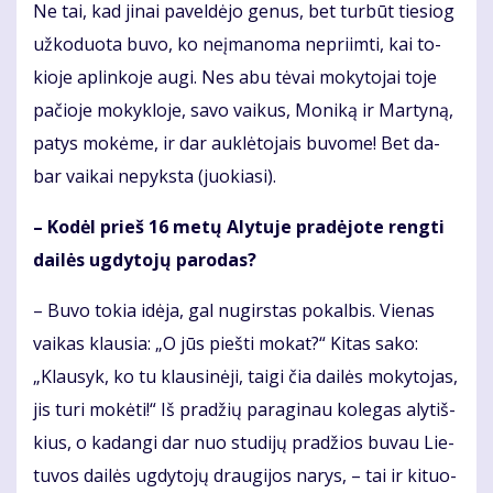
Ne tai, kad ji­nai pa­vel­dė­jo ge­nus, bet tur­būt tie­siog
už­ko­duo­ta bu­vo, ko ne­įma­no­ma ne­pri­im­ti, kai to­
kio­je ap­lin­ko­je au­gi. Nes abu tė­vai mo­ky­to­jai to­je
pa­čio­je mo­kyk­lo­je, sa­vo vai­kus, Mo­ni­ką ir Mar­ty­ną,
pa­tys mo­kė­me, ir dar auk­lė­to­jais bu­vo­me! Bet da­
bar vai­kai ne­pyks­ta (juo­kia­si).
– Ko­dėl prieš 16 me­tų Aly­tu­je pra­dė­jo­te reng­ti
dai­lės ug­dy­to­jų pa­ro­das?
– Bu­vo to­kia idė­ja, gal nu­girs­tas po­kal­bis. Vie­nas
vai­kas klau­sia: „O jūs pieš­ti mo­kat?“ Ki­tas sa­ko:
„Klau­syk, ko tu klau­si­nė­ji, tai­gi čia dai­lės mo­ky­to­jas,
jis tu­ri mo­kė­ti!“ Iš pra­džių pa­ra­gi­nau ko­le­gas aly­tiš­
kius, o ka­dan­gi dar nuo stu­di­jų pra­džios bu­vau Lie­
tu­vos dai­lės ug­dy­to­jų drau­gi­jos na­rys, – tai ir ki­tuo­