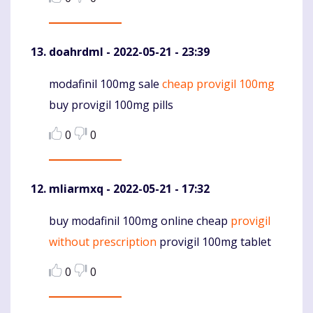
doahrdml
- 2022-05-21 - 23:39
modafinil 100mg sale
cheap provigil 100mg
Komentaras
buy provigil 100mg pills
0
0
mliarmxq
- 2022-05-21 - 17:32
buy modafinil 100mg online cheap
provigil
Komentaras
without prescription
provigil 100mg tablet
0
0