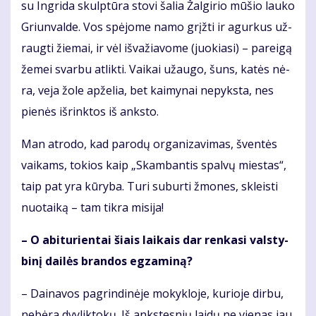
su In­gri­da skulp­tū­ra sto­vi ša­lia Žal­gi­rio mū­šio lau­ko
Griun­val­de. Vos spė­jo­me na­mo grįž­ti ir agur­kus už­
raug­ti žie­mai, ir vėl iš­va­žia­vo­me (juo­kia­si) – pa­rei­gą
že­mei svar­bu at­lik­ti. Vai­kai už­au­go, šuns, ka­tės nė­
ra, ve­ja žo­le ap­že­lia, bet kai­my­nai ne­pyks­ta, nes
pie­nės iš­rink­tos iš anks­to.
Man at­ro­do, kad pa­ro­dų or­ga­ni­za­vi­mas, šven­tės
vai­kams, to­kios kaip „Skam­ban­tis spal­vų mies­tas“,
taip pat yra kū­ry­ba. Tu­ri su­bur­ti žmo­nes, skleis­ti
nuo­tai­ką – tam tik­ra mi­si­ja!
– O abi­tu­rien­tai šiais lai­kais dar ren­ka­si vals­ty­
bi­nį dai­lės bran­dos eg­za­mi­ną?
– Dai­na­vos pa­grin­di­nė­je mo­kyk­lo­je, ku­rio­je dir­bu,
ne­bė­ra dvy­lik­to­kų. Iš anks­tes­nių lai­dų ne vie­nas jau