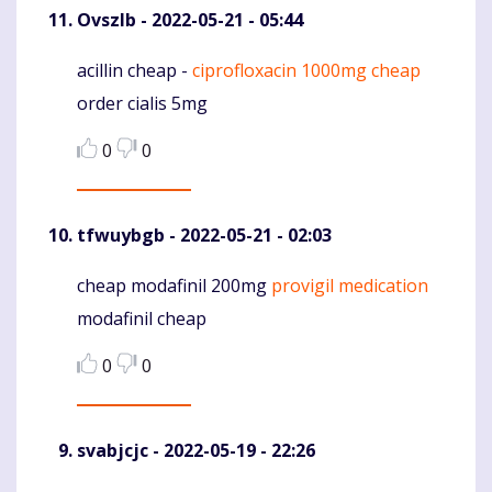
Ovszlb
- 2022-05-21 - 05:44
acillin cheap -
ciprofloxacin 1000mg cheap
Komentaras
order cialis 5mg
0
0
tfwuybgb
- 2022-05-21 - 02:03
cheap modafinil 200mg
provigil medication
Komentaras
modafinil cheap
0
0
svabjcjc
- 2022-05-19 - 22:26