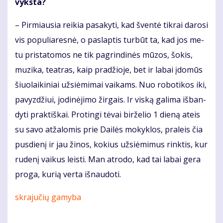
vyks­ta?
– Pir­miau­sia rei­kia pa­sa­ky­ti, kad šven­tė tik­rai da­ro­si
vis po­pu­lia­res­nė, o pa­slap­tis tur­būt ta, kad jos me­
tu pri­sta­to­mos ne tik pagrindinės mū­zos, šo­kis,
mu­zi­ka, te­at­ras, kaip pra­džio­je, bet ir la­bai įdo­mūs
šiuo­lai­ki­niai už­si­ė­mi­mai vai­kams. Nuo ro­bo­ti­kos iki,
pa­vyz­džiui, jo­di­nė­ji­mo žir­gais. Ir vis­ką ga­li­ma iš­ban­
dy­ti prak­tiš­kai. Pro­tin­gi tė­vai bir­že­lio 1 die­ną at­eis
su sa­vo at­ža­lo­mis prie Dai­lės mo­kyk­los, pra­leis čia
pus­die­nį ir jau ži­nos, ko­kius už­si­ė­mi­mus rink­tis, kur
ru­de­nį vai­kus leis­ti. Man at­ro­do, kad tai la­bai ge­ra
pro­ga, ku­rią ver­ta iš­nau­do­ti.
skrajučių gamyba