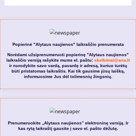
Popierinė "Alytaus naujienos" laikraščio prenumerata
Norėdami užsiprenumeruoti popierinę "Alytaus naujienos"
laikraščio versiją rašykite mums el. paštu:
skelbimai@ana.lt
ir nurodykite savo vardą, pavardę ir adresą, kuriuo turėtų
būti pristatomas laikraštis. Kai tik gausime jūsų laišką,
informuosime Jus dėl tolimesnių žingsnių.
Prenumeruokite „Alytaus naujienos” elektroninę versiją. Ir
kas rytą laikraštį gausite į savo el. pašto dėžutę.