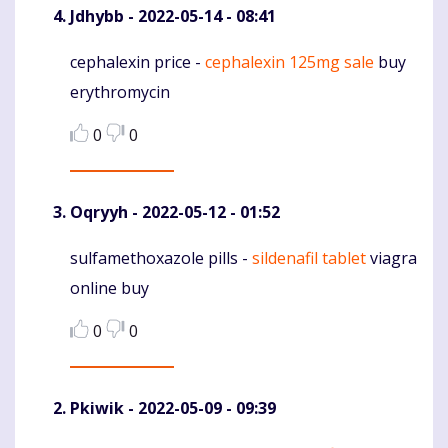
Jdhybb
- 2022-05-14 - 08:41
cephalexin price -
cephalexin 125mg sale
buy
Komentaras
erythromycin
0
0
Oqryyh
- 2022-05-12 - 01:52
sulfamethoxazole pills -
sildenafil tablet
viagra
Komentaras
online buy
0
0
Pkiwik
- 2022-05-09 - 09:39