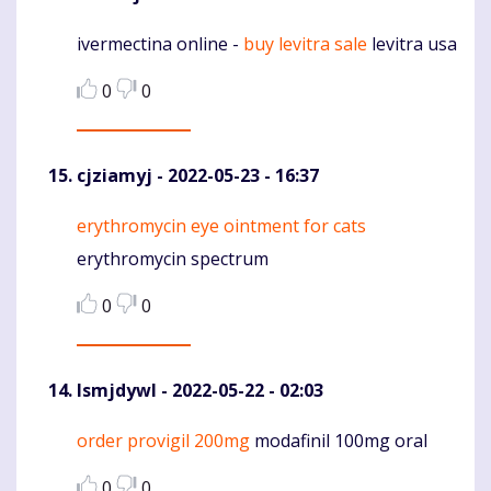
ivermectina online -
buy levitra sale
levitra usa
Komentaras
0
0
cjziamyj
- 2022-05-23 - 16:37
erythromycin eye ointment for cats
Komentaras
erythromycin spectrum
0
0
lsmjdywl
- 2022-05-22 - 02:03
order provigil 200mg
modafinil 100mg oral
Komentaras
0
0