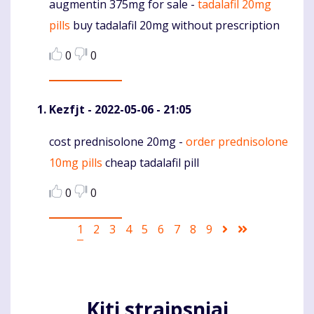
augmentin 375mg for sale -
tadalafil 20mg
Komentaras
pills
buy tadalafil 20mg without prescription
0
0
Kezfjt
- 2022-05-06 - 21:05
cost prednisolone 20mg -
order prednisolone
Komentaras
10mg pills
cheap tadalafil pill
0
0
Pagination
Current
1
Puslapis
2
Puslapis
3
Puslapis
4
Puslapis
5
Puslapis
6
Puslapis
7
Puslapis
8
Puslapis
9
Sekantis
Last
page
puslapis
page
Kiti straipsniai