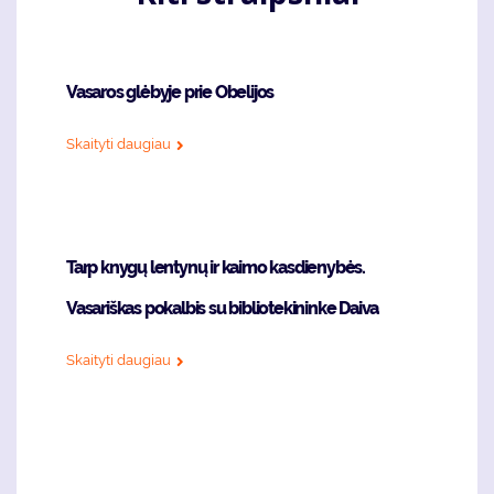
Vasaros glėbyje prie Obelijos
Skaityti daugiau
Tarp knygų lentynų ir kaimo kasdienybės.
Vasariškas pokalbis su bibliotekininke Daiva
Skaityti daugiau