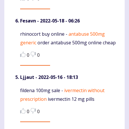
Fesavn
- 2022-05-18 - 06:26
rhinocort buy online -
antabuse 500mg
Komentaras
generic
order antabuse 500mg online cheap
0
0
Ljjaut
- 2022-05-16 - 18:13
fildena 100mg sale -
ivermectin without
Komentaras
prescription
ivermectin 12 mg pills
0
0