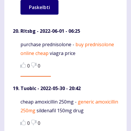
Rltsbg
- 2022-06-01 - 06:25
purchase prednisolone -
buy prednisolone
Komentaras
online cheap
viagra price
0
0
Tuoblc
- 2022-05-30 - 20:42
cheap amoxicillin 250mg -
generic amoxicillin
Komentaras
250mg
sildenafil 150mg drug
0
0