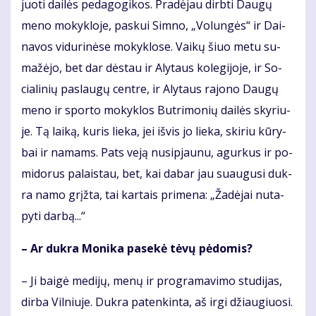
juo­ti dai­lės pe­da­go­gi­kos. Pra­dė­jau dirb­ti Dau­gų
me­no mo­kyk­lo­je, pas­kui Simno, „Vo­lun­gės“ ir Dai­
na­vos vi­du­ri­nė­se mo­kyk­lo­se. Vai­kų šiuo me­tu su­
ma­žė­jo, bet dar dės­tau ir Aly­taus ko­le­gi­jo­je, ir So­
cia­li­nių pa­slau­gų cen­tre, ir Aly­taus ra­jo­no Dau­gų
me­no ir spor­to mo­kyk­los But­ri­mo­nių dai­lės sky­riu­
je. Tą lai­ką, ku­ris lie­ka, jei iš­vis jo lie­ka, ski­riu kū­ry­
bai ir na­mams. Pats ve­ją nu­si­pjau­nu, agur­kus ir po­
mi­do­rus pa­lais­tau, bet, kai da­bar jau su­au­gu­si duk­
ra na­mo grįž­ta, tai kar­tais pri­me­na: „Ža­dė­jai nu­ta­
py­ti dar­bą...“
– Ar duk­ra Mo­ni­ka pa­se­kė tė­vų pė­do­mis?
– Ji bai­gė me­di­jų, me­nų ir pro­gra­ma­vi­mo stu­di­jas,
dir­ba Vil­niu­je. Duk­ra pa­ten­kin­ta, aš ir­gi džiau­giuo­si.