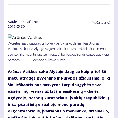
Saulė Pinkevičienė
Nr.
62 (13292)
2019-05-30
„Norėtųsi rasti daugiau laiko kūrybai“, – sako dailininkas Arūnas
Vaitkus, su kuriuo Alytuje siejami tokie kultūros reiškiniai kaip menų
šventė „Skambantis spalvų miestas“ bei respublikinės dailės ugdytojų
parodos. Zenono Šilinsko nuotr.
Arūnas Vaitkus sako Alytuje daugiau kaip prieš 30
metų atradęs gyvenimo ir kūrybos džiaugsmą, o iki
šiol ieškantis pusiausvyros tarp daugybės savo
užsiėmimų, vienas už kitą meniškesnių – dailės
ugdytojo, parodų kuratoriaus, įvairių respublikinių
ir tarptautinių vizualiojo meno parodų
organizatoriaus, įvairiapusio menininko, dizainerio,
piešiančio taip pat ir šaržus, ekslibrius, kuriančio