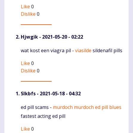
Like
0
Dislike
0
Hjwgik
- 2021-05-20 - 02:22
wat kost een viagra pil -
viasilde
sildenafil pills
Komentaras
Like
0
Dislike
0
Slkbfs
- 2021-05-18 - 04:32
ed pill scams -
murdoch murdoch ed pill blues
Komentaras
fastest acting ed pill
Like
0