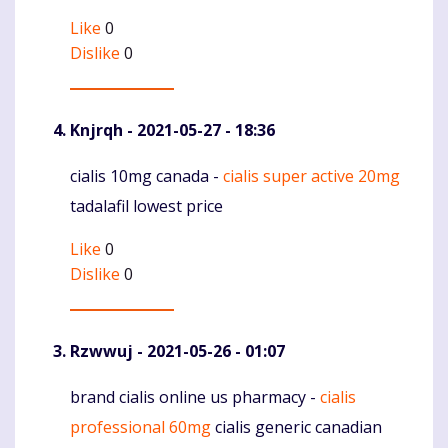
Like
0
Dislike
0
Knjrqh
- 2021-05-27 - 18:36
cialis 10mg canada -
cialis super active 20mg
Komentaras
tadalafil lowest price
Like
0
Dislike
0
Rzwwuj
- 2021-05-26 - 01:07
brand cialis online us pharmacy -
cialis
Komentaras
professional 60mg
cialis generic canadian