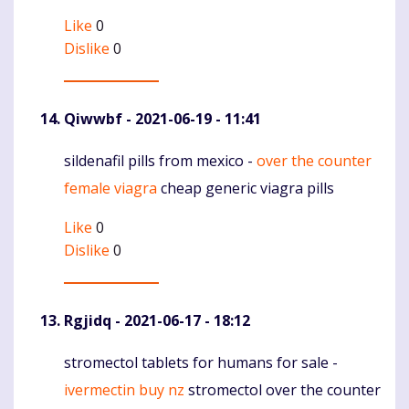
Like
0
Dislike
0
Qiwwbf
- 2021-06-19 - 11:41
sildenafil pills from mexico -
over the counter
Komentaras
female viagra
cheap generic viagra pills
Like
0
Dislike
0
Rgjidq
- 2021-06-17 - 18:12
stromectol tablets for humans for sale -
Komentaras
ivermectin buy nz
stromectol over the counter