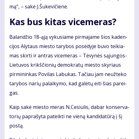
mą“, – sa­kė J.Šu­ke­vi­čie­nė.
Kas bus ki­tas vi­ce­me­ras?
Ba­lan­džio 18-ąją vy­ku­sia­me pir­ma­ja­me šios ka­den­
ci­jos Aly­taus mies­to ta­ry­bos po­sė­dy­je bu­vo tei­kia­
mas skir­ti ir ant­ras vi­ce­me­ras – Tė­vy­nės są­jun­gos-
Lie­tu­vos krikš­čio­nių de­mok­ra­tų mies­to sky­riaus
pir­mi­nin­kas Po­vi­las La­bu­kas. Ta­čiau jam ne­už­te­ko
ta­ry­bos na­rių pa­lai­ky­mo, kad ga­lė­tų ei­ti šias pa­rei­
gas.
Kaip sa­kė mies­to me­ras N.Ce­siu­lis, da­bar kon­ser­va­
to­rių pa­pra­šy­ta pa­teik­ti ne vie­ną kan­di­da­tū­rą į šį
pos­tą.