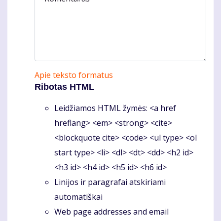
Apie teksto formatus
Ribotas HTML
Leidžiamos HTML žymės: <a href
hreflang> <em> <strong> <cite>
<blockquote cite> <code> <ul type> <ol
start type> <li> <dl> <dt> <dd> <h2 id>
<h3 id> <h4 id> <h5 id> <h6 id>
Linijos ir paragrafai atskiriami
automatiškai
Web page addresses and email