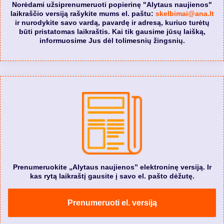
Norėdami užsiprenumeruoti popierinę "Alytaus naujienos"
laikraščio versiją rašykite mums el. paštu:
skelbimai@ana.lt
ir nurodykite savo vardą, pavardę ir adresą, kuriuo turėtų
būti pristatomas laikraštis. Kai tik gausime jūsų laišką,
informuosime Jus dėl tolimesnių žingsnių.
Prenumeruokite „Alytaus naujienos” elektroninę versiją. Ir
kas rytą laikraštį gausite į savo el. pašto dėžutę.
Prenumeruoti el. versiją