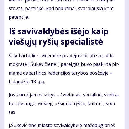
sto­vas, pa­reiš­kė, kad ne­bū­ti­nai, svar­biau­sia kom­
pe­ten­ci­ja.
Iš sa­vi­val­dy­bės iš­ėjo kaip
vie­šų­jų ry­šių spe­cia­lis­tė
Šį ket­vir­ta­die­nį vi­ce­me­re pra­dė­ju­si dirb­ti so­cial­de­
mok­ra­tė J.Šu­ke­vi­čie­nė į pa­rei­gas bu­vo pa­skir­ta pir­
ma­me dabartinės kadencijos ta­ry­bos po­sė­dy­je –
ba­lan­džio 18-ąją.
Jos ku­ruo­ja­mos sri­tys – švie­ti­mas, so­cia­li­nė, svei­ka­
tos ap­sau­ga, vie­šie­ji, už­sie­nio ry­šiai, kul­tū­ra, spor­
tas.
J.Šu­ke­vi­čie­nė mies­to sa­vi­val­dy­bė­je maž­daug prieš