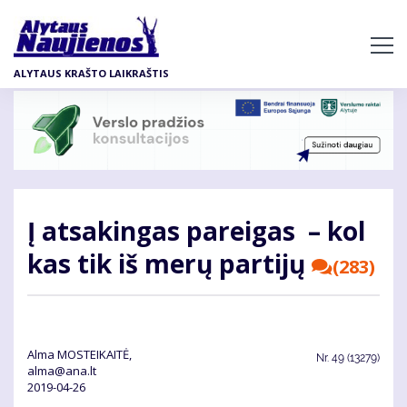
Pereiti
į
pagrindinį
ALYTAUS KRAŠTO LAIKRAŠTIS
turinį
Į at­sa­kin­gas pa­rei­gas – kol
kas tik iš me­rų par­ti­jų
(283)
Alma MOSTEIKAITĖ,
Nr.
49 (13279)
alma@ana.lt
2019-04-26