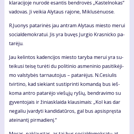
kla­ra­ci­jo­je nu­ro­dė esan­tis ben­dro­vės „Kas­tel­no­kas“
va­do­vas. Ji vei­kia Aly­taus ra­jo­ne, Mik­lu­sė­nuo­se.
R.Juo­nys pa­ta­ri­nės jau ant­ram Aly­taus mies­to me­rui
so­cial­de­mok­ra­tui. Jis yra bu­vęs Jur­gio Kras­nic­ko pa­
ta­rė­ju.
Jau ke­lin­tos ka­den­ci­jos mies­to ta­ry­ba me­rui yra su­
tei­ku­si tei­sę tu­rė­ti du po­li­ti­nio as­me­ni­nio pa­si­ti­kė­ji­
mo vals­ty­bės tar­nau­to­jus – pa­ta­rė­jus. N.Ce­siu­lis
tvir­ti­no, kad sie­kiant su­stip­rin­ti ko­man­dą bus ieš­
ko­ma an­tro pa­ta­rė­jo vie­šų­jų ry­šių, ben­dra­vi­mo su
gy­ven­to­jais ir ži­niask­lai­da klau­si­mais: „Kol kas dar
ne­ga­liu įvar­dy­ti kan­di­da­tū­ros, gal bus ap­si­spręs­ta
at­ei­nan­tį pir­ma­die­nį.“
Me­ras, pa­klaus­tas, ar tai bus so­cial­de­mok­ra­tų at­