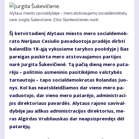
Alytaus miesto savivaldybėje – mero atstovaujamų socialdemokratų
narė Jurgita Šukevičienė. Zitos Stankevičienės nuotr.
Šį ket­vir­ta­die­nį Aly­taus mies­to me­ro so­cial­de­mok­
ra­to Ne­ri­jaus Ce­siu­lio pa­va­duo­to­ja pra­dė­jo dirb­ti
ba­lan­džio 18-ąją vy­ku­sia­me ta­ry­bos po­sė­dy­je į šias
pa­rei­gas pa­skir­ta me­ro at­sto­vau­ja­mos par­ti­jos
na­rė Jur­gi­ta Šu­ke­vi­čie­nė. Tą pa­čią die­ną me­ro pa­ta­
rė­ju – po­li­ti­nio as­me­ni­nio pa­si­ti­kė­ji­mo vals­ty­bės
tar­nau­to­ju – ta­po so­cial­de­mok­ra­tas Ro­lan­das Juo­
nys. Kol kas ne­at­sklei­džia­mos dar vie­no me­ro pa­
va­duo­to­jo, dar vie­no me­ro pa­ta­rė­jo, ad­mi­nist­ra­ci­
jos di­rek­to­riaus pa­var­dės. Aly­taus ra­jo­no sa­vi­val­
dy­bė­je jau aiš­kus ad­mi­nist­ra­ci­jos di­rek­to­rius, me­
ras Al­gir­das Vrub­liaus­kas dar neap­si­spren­dęs dėl
pa­ta­rė­jų.