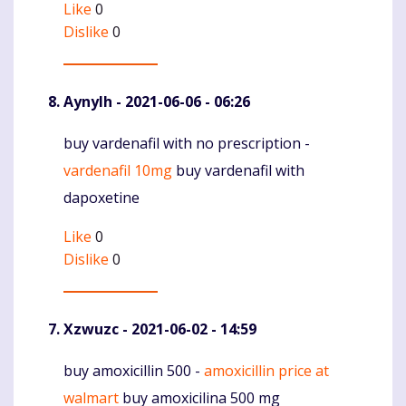
Like
0
Dislike
0
Aynylh
- 2021-06-06 - 06:26
buy vardenafil with no prescription -
Komentaras
vardenafil 10mg
buy vardenafil with
dapoxetine
Like
0
Dislike
0
Xzwuzc
- 2021-06-02 - 14:59
buy amoxicillin 500 -
amoxicillin price at
Komentaras
walmart
buy amoxicilina 500 mg