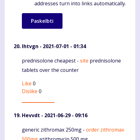
addresses turn into links automatically.
Ihtvgn
- 2021-07-01 - 01:34
prednisolone cheapest -
site
prednisolone
Komentaras
tablets over the counter
Like
0
Dislike
0
Hevvdt
- 2021-06-29 - 09:16
generic zithromax 250mg -
order zithromax
Komentaras
500mg
azithromycin 500 mg