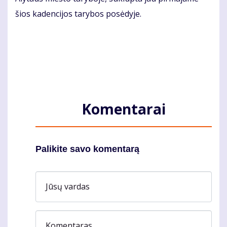
šios ka­den­ci­jos ta­ry­bos po­sė­dy­je.
Komentarai
Palikite savo komentarą
Jūsų vardas
Komentaras