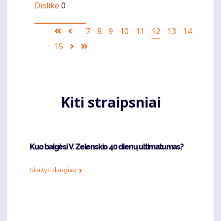
Dislike
0
Pagination
First
Ankstesnis
Puslapis
7
Puslapis
8
Puslapis
9
Puslapis
10
Puslapis
11
Current
12
Puslapis
13
Puslapis
14
page
puslapis
page
Puslapis
15
Sekantis
Last
puslapis
page
Kiti straipsniai
Kuo baigėsi V. Zelenskio 40 dienų ultimatumas?
Skaityti daugiau