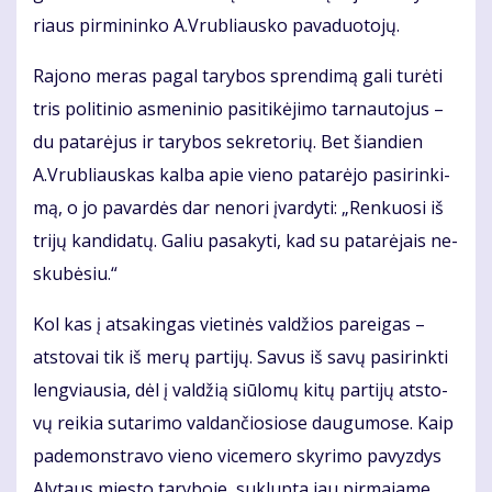
riaus pir­mi­nin­ko A.Vrub­liaus­ko pa­va­duo­to­jų.
Ra­jo­no me­ras pa­gal ta­ry­bos spren­di­mą ga­li tu­rė­ti
tris po­li­ti­nio as­me­ni­nio pa­si­ti­kė­ji­mo tar­nau­to­jus –
du pa­ta­rė­jus ir ta­ry­bos sek­re­to­rių. Bet šian­dien
A.Vrub­liaus­kas kal­ba apie vie­no pa­ta­rė­jo pa­si­rin­ki­
mą, o jo pa­var­dės dar ne­no­ri įvar­dy­ti: „Ren­kuo­si iš
tri­jų kan­di­da­tų. Ga­liu pa­sa­ky­ti, kad su pa­ta­rė­jais ne­
sku­bė­siu.“
Kol kas į at­sa­kin­gas vie­ti­nės val­džios pa­rei­gas –
atstovai tik iš me­rų par­ti­jų. Sa­vus iš sa­vų pa­si­rink­ti
leng­viau­sia, dėl į val­džią siū­lo­mų ki­tų par­ti­jų at­sto­
vų rei­kia su­ta­ri­mo val­dan­čio­sio­se dau­gu­mo­se. Kaip
pa­de­monst­ra­vo vie­no vi­ce­me­ro sky­ri­mo pa­vyz­dys
Aly­taus mies­to ta­ry­bo­je, su­klup­ta jau pir­ma­ja­me