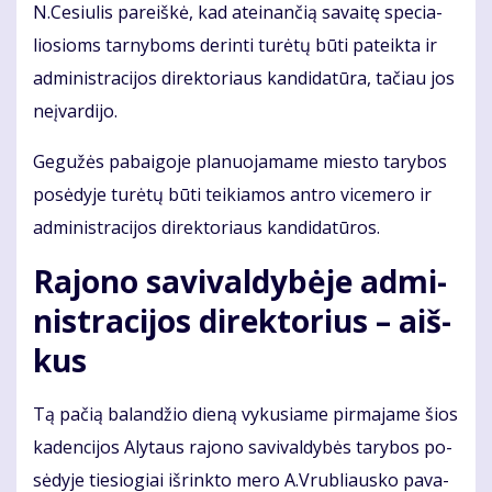
N.Ce­siu­lis pa­reiš­kė, kad at­ei­nan­čią sa­vai­tę spe­cia­
lio­sioms tar­ny­boms de­rin­ti tu­rė­tų bū­ti pa­teik­ta ir
ad­mi­nist­ra­ci­jos di­rek­to­riaus kan­di­da­tū­ra, ta­čiau jos
ne­įvar­di­jo.
Ge­gu­žės pabaigoje pla­nuo­ja­ma­me mies­to ta­ry­bos
po­sė­dy­je tu­rė­tų bū­ti tei­kia­mos an­tro vi­ce­me­ro ir
ad­mi­nist­ra­ci­jos di­rek­to­riaus kan­di­da­tū­ros.
Ra­jo­no sa­vi­val­dy­bė­je ad­mi­
nist­ra­ci­jos di­rek­to­rius – aiš­
kus
Tą pa­čią ba­lan­džio die­ną vy­ku­sia­me pir­ma­ja­me šios
ka­den­ci­jos Aly­taus ra­jo­no sa­vi­val­dy­bės ta­ry­bos po­
sė­dy­je tie­sio­giai iš­rink­to me­ro A.Vrub­liaus­ko pa­va­