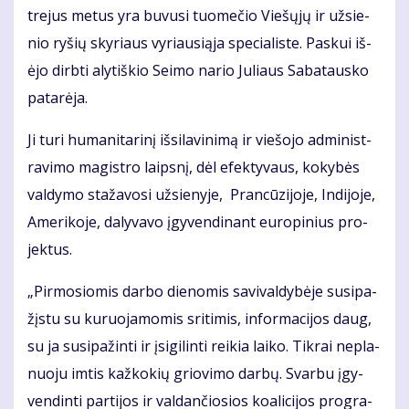
tre­jus me­tus yra bu­vu­si tuo­me­čio Vie­šų­jų ir už­sie­
nio ry­šių sky­riaus vy­riau­si­ą­ja spe­cia­lis­te. Pas­kui iš­
ėjo dirb­ti aly­tiš­kio Sei­mo na­rio Ju­liaus Sa­ba­taus­ko
pa­ta­rė­ja.
Ji tu­ri hu­ma­ni­ta­ri­nį iš­si­la­vi­ni­mą ir vie­šo­jo ad­mi­nist­
ra­vi­mo ma­gist­ro laips­nį, dėl efek­ty­vaus, ko­ky­bės
val­dy­mo sta­ža­vo­si už­sie­ny­je, Pran­cū­zi­jo­je, In­di­jo­je,
Ame­ri­ko­je, da­ly­va­vo įgy­ven­di­nant eu­ro­pi­nius pro­
jek­tus.
„Pir­mo­sio­mis dar­bo die­no­mis sa­vi­val­dy­bė­je su­si­pa­
žįs­tu su ku­ruo­ja­mo­mis sri­ti­mis, in­for­ma­ci­jos daug,
su ja su­si­pa­žin­ti ir įsi­gi­lin­ti rei­kia lai­ko. Tik­rai ne­pla­
nuo­ju im­tis kaž­ko­kių grio­vi­mo dar­bų. Svar­bu įgy­
ven­din­ti par­ti­jos ir val­dan­čio­sios ko­a­li­ci­jos pro­gra­