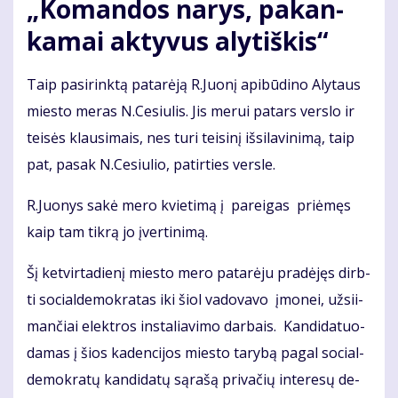
„Ko­man­dos na­rys, pa­kan­
ka­mai ak­ty­vus aly­tiš­kis“
Taip pa­si­rink­tą pa­ta­rė­ją R.Juo­nį api­bū­di­no Aly­taus
mies­to me­ras N.Ce­siu­lis. Jis me­rui pa­tars ver­slo ir
tei­sės klau­si­mais, nes tu­ri tei­si­nį iš­si­la­vi­ni­mą, taip
pat, pa­sak N.Ce­siu­lio, pa­tir­ties ver­sle.
R.Juo­nys sa­kė me­ro kvie­ti­mą į pa­rei­gas pri­ėmęs
kaip tam tik­rą jo įver­ti­ni­mą.
Šį ket­vir­ta­die­nį mies­to me­ro pa­ta­rė­ju pra­dė­jęs dirb­
ti so­cial­de­mok­ra­tas iki šiol va­do­va­vo įmo­nei, už­si­i­
man­čiai elek­tros ins­ta­lia­vi­mo dar­bais. Kan­di­da­tuo­
da­mas į šios ka­den­ci­jos mies­to ta­ry­bą pa­gal so­cial­
de­mok­ra­tų kan­di­da­tų są­ra­šą pri­va­čių in­te­re­sų de­