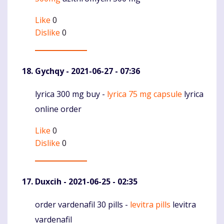
Like
0
Dislike
0
Gychqy
- 2021-06-27 - 07:36
lyrica 300 mg buy -
lyrica 75 mg capsule
lyrica
Komentaras
online order
Like
0
Dislike
0
Duxcih
- 2021-06-25 - 02:35
order vardenafil 30 pills -
levitra pills
levitra
Komentaras
vardenafil