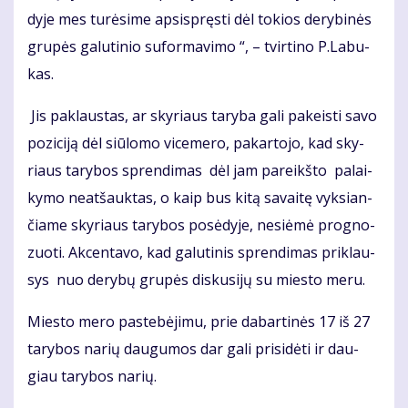
dy­je mes tu­rė­si­me ap­si­spręs­ti dėl to­kios de­ry­bi­nės
gru­pės ga­lu­ti­nio su­for­ma­vi­mo “, – tvir­ti­no P.La­bu­
kas.
Jis pa­klaus­tas, ar sky­riaus ta­ry­ba ga­li pa­keis­ti sa­vo
po­zi­ci­ją dėl siū­lo­mo vi­ce­me­ro, pa­kar­to­jo, kad sky­
riaus ta­ry­bos spren­di­mas dėl jam pa­reikš­to pa­lai­
ky­mo ne­at­šauk­tas, o kaip bus ki­tą sa­vai­tę vyk­sian­
čia­me sky­riaus ta­ry­bos po­sė­dy­je, ne­si­ė­mė prog­no­
zuo­ti. Ak­cen­ta­vo, kad ga­lu­ti­nis spren­di­mas pri­klau­
sys nuo de­ry­bų gru­pės dis­ku­si­jų su mies­to me­ru.
Mies­to me­ro pa­ste­bė­ji­mu, prie da­bar­ti­nės 17 iš 27
ta­ry­bos na­rių dau­gu­mos dar ga­li pri­si­dė­ti ir dau­
giau ta­ry­bos na­rių.