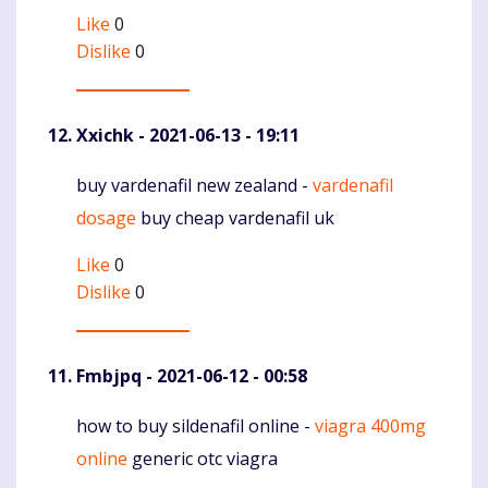
Like
0
Dislike
0
Xxichk
- 2021-06-13 - 19:11
buy vardenafil new zealand -
vardenafil
Komentaras
dosage
buy cheap vardenafil uk
Like
0
Dislike
0
Fmbjpq
- 2021-06-12 - 00:58
how to buy sildenafil online -
viagra 400mg
Komentaras
online
generic otc viagra