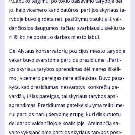
P.La­bu­ko tei­gi­mu, po to­kio bal­sa­vi­mo ta­ry­bo­je dėl
jo, kaip vi­ce­me­ro kan­di­da­tū­ros, par­ti­jos sky­riaus ta­
ry­bo­je bu­vo girdėta net pa­siū­ly­mų trauk­tis iš val­
dan­čio­sios dau­gu­mos, ta­čiau svar­biau­siu sie­kiu tu­
ri iš­lik­ti ne pos­tai, o dar­bas mies­to la­bui.
Dėl Aly­taus kon­ser­va­to­rių po­zi­ci­jos mies­to ta­ry­bo­je
va­kar bu­vo svars­to­ma par­ti­jos pre­zi­diu­me. „Par­ti­
jos sky­riaus ta­ry­bos spren­di­mas dėl ma­nęs iš­kė­li­
mo į vi­ce­me­ro pa­rei­gas nė­ra at­šauk­tas. Bu­vo pa­sa­
ky­ta, kad pre­zi­diu­mas ne­svars­tys kon­kre­čių pa­
var­džių į šias pa­rei­gas, tai sky­riaus ta­ry­bos ap­si­
spren­di­mas. Pre­zi­diu­mas pa­tei­kė siū­ly­mą teik­ti me­
rui par­ti­jos na­rių de­ry­bi­nę gru­pę, ku­ri dis­ku­tuo­tų
dėl dar­bo val­dan­čio­jo­je ko­a­li­ci­jo­je. At­ei­nan­čią sa­
vai­tę vyk­sian­čia­me par­ti­jos sky­riaus ta­ry­bos po­sė­