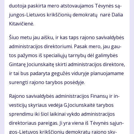
duo­to­ja pa­skir­ta me­ro at­sto­vau­ja­mos Tė­vy­nės są­
jun­gos-Lie­tu­vos krikš­čio­nių de­mok­ra­tų na­rė Da­lia
Ki­ta­vi­čie­nė.
Šiuo me­tu jau aiš­ku, ir kas taps ra­jo­no sa­vi­val­dy­bės
ad­mi­nist­ra­ci­jos di­rek­to­riu­mi. Pa­sak me­ro, jau gau­
tos pa­žy­mos iš spe­cia­lių­jų tar­ny­bų dėl ga­li­my­bės
Gin­ta­rę Jo­ciuns­kai­tę skir­ti ad­mi­nist­ra­ci­jos di­rek­to­re,
ir tai bus pa­da­ry­ta ge­gu­žės vi­du­ry­je pla­nuo­ja­ma­me
su­reng­ti ra­jo­no ta­ry­bos po­sė­dy­je.
Ra­jo­no sa­vi­val­dy­bės ad­mi­nist­ra­ci­jos Fi­nan­sų ir in­
ves­ti­ci­jų sky­riaus ve­dė­ja G.Jo­ciuns­kai­tė ta­ry­bos
spren­di­mu iki šiol lai­ki­nai vyk­do administracijos
direkto­riaus pa­rei­gas. Ji yra vie­na iš Tė­vy­nės są­jun­
gos-Lie­tu­vos krikš­čio­nių de­mok­ra­tų ra­jo­no sky­