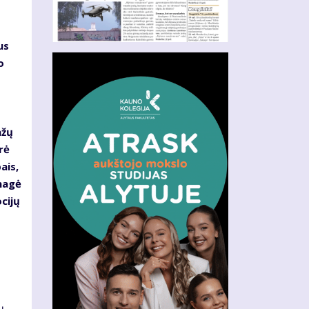
us
o
ažų
rė
ais,
nagė
cijų
ų