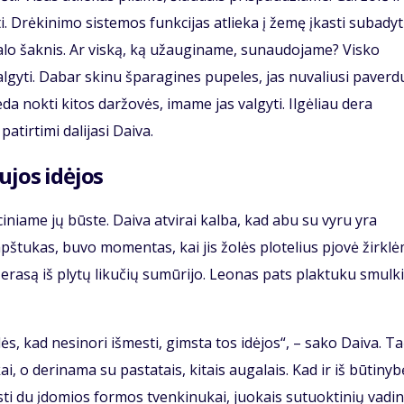
ti. Drėkinimo sistemos funkcijas atlieka į žemę įkasti subadyt
ugalo šaknis. Ar viską, ką užauginame, sunaudojame? Visko
algyti. Dabar skinu šparagines pupeles, jas nuvaliusi paverdu
eda nokti kitos daržovės, imame jas valgyti. Ilgėliau dera
atirtimi dalijasi Daiva.
ujos idėjos
niame jų būste. Daiva atvirai kalba, kad abu su vyru yra
pštukas, buvo momentas, kai jis žolės plotelius pjovė žirklė
rasą iš plytų likučių sumūrijo. Leonas pats plaktuku smulk
lės, kad nesinori išmesti, gimsta tos idėjos“, – sako Daiva. T
, o derinama su pastatais, kitais augalais. Kad ir iš būtinyb
sti du įdomios formos tvenkinukai, juokais sutuoktinių vadi