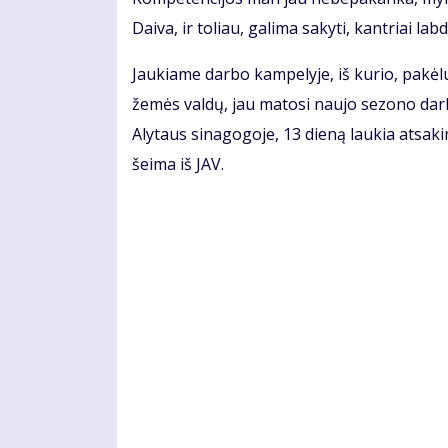
Daiva, ir toliau, galima sakyti, kantriai lab
Jaukiame darbo kampelyje, iš kurio, pakėlus
žemės valdų, jau matosi naujo sezono darb
Alytaus sinagogoje, 13 dieną laukia atsak
šeima iš JAV.