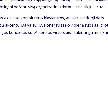
daringai nešanti visą organizacinių darbų, ir ne tik jų, krūvį.
 akis nuo kompiuterio klaviatūros, atsiveria didžioji dalis
ų akcentų. Daiva su „Svajone“ rugsėjo 7 dieną ruošiasi grot
ingas koncertas su „Amerikos virtuozais“, talentinga muzika