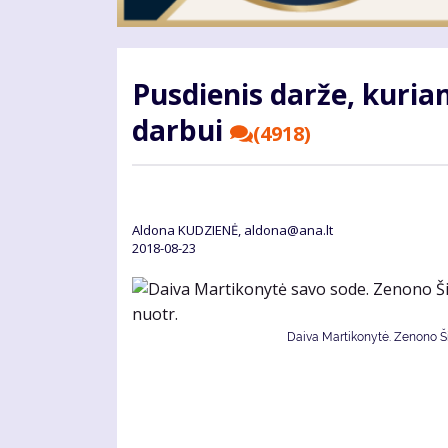
Pusdienis darže, kuria
darbui
(4918)
Aldona KUDZIENĖ, aldona@ana.lt
2018-08-23
Daiva Martikonytė. Zenono Šil