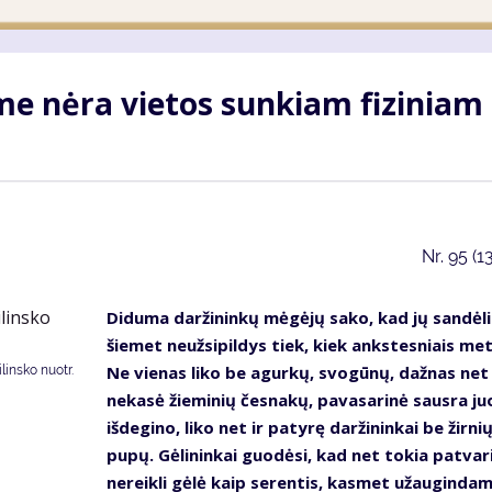
me nėra vietos sunkiam fiziniam
Nr.
95 (1
Diduma daržininkų mėgėjų sako, kad jų sandėli
šiemet neužsipildys tiek, kiek ankstesniais met
Ne vienas liko be agurkų, svogūnų, dažnas net
insko nuotr.
nekasė žieminių česnakų, pavasarinė sausra ju
išdegino, liko net ir patyrę daržininkai be žirnių
pupų. Gėlininkai guodėsi, kad net tokia patvari
nereikli gėlė kaip serentis, kasmet užauginda