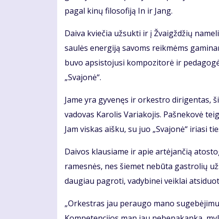
pagal kinų filosofiją In ir Jang.
Daiva kviečia užsukti ir į Žvaigždžių nam
saulės energiją savoms reikmėms gaminanti
buvo apsistojusi kompozitorė ir pedagogė 
„Svajonė“.
Jame yra gyvenęs ir orkestro dirigentas, š
vadovas Karolis Variakojis. Pašnekovė tei
Jam viskas aišku, su juo „Svajonė“ iriasi ties
Daivos klausiame ir apie artėjančią atosto
ramesnės, nes šiemet nebūta gastrolių užsie
daugiau pagroti, vadybinei veiklai atsiduot
„Orkestras jau peraugo mano sugebėjimus,
Kompetencijos man jau nebepakanka, mylime