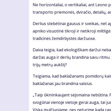
Ne horizontaliai, o vertikaliai, ant Leono
transporto priemonės, dviračio, detalių, a
Derlius stebėtinai gausus ir sveikas, net a
apniko visuotinė tikroji ir netikroji miltl
tradicinės žemdirbystės daržuose.
Daiva teigia, kad ekologiškam daržui nebai
daržas auga ir derlių brandina savu ritmu.
trijų metrų aukštį?
Teigiama, kad baklažanams pomidorų kaim
baklažanas jau brandina vaisius.
„Taip ūkininkaujant sėjomaina nebūtina. 
svogūnai vienoje vietoje gerai auga, tai ju
Viską mulčiuojame, nes neturime kada ravėt