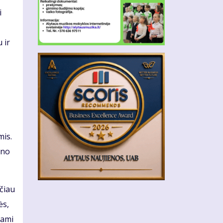
i
 ir
mis.
ino
ačiau
ės,
nami