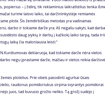
, popierius – į židinį, tik reklaminius laikraštėlius tenka išme
ažai turime laisvo laiko, tai daržininkystėje remiamės
ame plote. Šis žemdirbiškas metodas yra vadinamas
ersi, darbo ir tokiame darže yra. Aš negaliu sakyti, kad darb
susidėsto daug įvykių ir darbų į kažkokį laiko tarpą, tada tr
gų laiką čia maloniausia leisti.“
 N.Kurdiumovas deklaruoja, kad tokiame darže nėra vietos
 darbo negu įprastame darže, mažiau ir vietos reikia daržov
 žemės plotelius. Prie obels pasodinti agurkai ūsais
suolelio, raudonus pomidoriukus sirpina svyrantys pomidorai.
ėjo juos, tad buvusio grožio neliko. Tą grožį sudėjo į