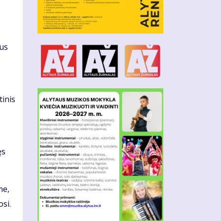
žus
tinis
ęs
me,
si.