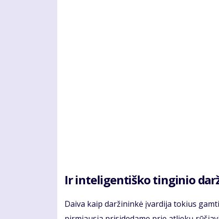
Ir inteligentiško tinginio dar
Daiva kaip daržininkė įvardija tokius gam
pirmiausia prisidedame prie atliekų rūšia