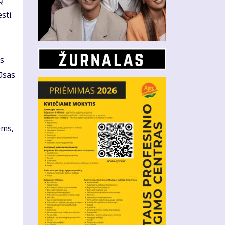
sti.
as
iūsas
ėms,