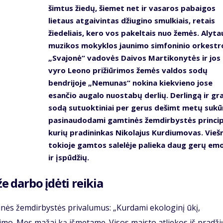
šimtus žiedų, šiemet net ir vasaros pabaigos
lietaus atgaivintas džiugino smulkiais, retais
žiedeliais, kero vos pakeltais nuo žemės. Alyta
muzikos mokyklos jaunimo simfoninio orkestr
„Svajonė“ vadovės Daivos Martikonytės ir jos
vyro Leono prižiūrimos žemės valdos sodų
bendrijoje „Nemunas“ nokina kiekvieno jose
esančio augalo nuostabų derlių. Derlingą ir gr
sodą sutuoktiniai per gerus dešimt metų sukū
pasinaudodami gamtinės žemdirbystės princip
kurių pradininkas Nikolajus Kurdiumovas. Vieš
tokioje gamtos salelėje palieka daug gerų emo
ir įspūdžių.
že darbo įdėti reikia
tinės žemdirbystės privalumus: „Kurdami ekologinį ūkį,
vimo. Mes mažai ką išmetame. Visos maisto atliekos iš pradži