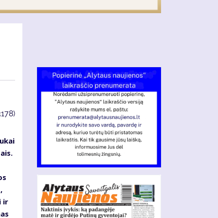
3178)
ukai
ais.
os
,
 ir
mas