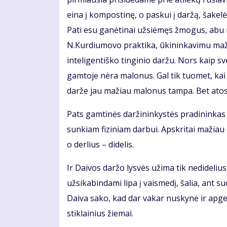
eina į kompostinę, o paskui į daržą, šakelės
Pati esu ganėtinai užsiėmęs žmogus, abu m
N.Kurdiumovo praktika, ūkininkavimu maž
inteligentiško tinginio daržu. Nors kaip sv
gamtoje nėra malonus. Gal tik tuomet, kai 
darže jau mažiau malonus tampa. Bet atosto
Pats gamtinės daržininkystės pradininkas
sunkiam fiziniam darbui. Apskritai mažiau
o derlius – didelis.
Ir Daivos daržo lysvės užima tik nedidelius
užsikabindami lipa į vaismedį, šalia, ant 
Daiva sako, kad dar vakar nuskynė ir apgen
stiklainius žiemai.