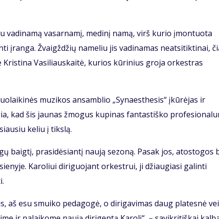
eliu vadinamą vasarnamį, medinį namą, virš kurio įmontuota
 įranga. Žvaigždžių nameliu jis vadinamas neatsitiktinai, či
Kristina Vasiliauskaitė, kurios kūrinius groja orkestras
iuolaikinės muzikos ansamblio „Synaesthesis“ įkūrėjas ir
gia, kad šis jaunas žmogus kupinas fantastiško profesional
iausiu keliu į tikslą.
gų baigtį, prasidėsiantį naują sezoną. Pasak jos, atostogos
nyje. Karoliui diriguojant orkestrui, ji džiaugiasi galinti
i.
 aš esu smuiko pedagogė, o dirigavimas daug platesnė vei
 ir palaikome naują dirigentą Karolį“, – savikritiškai kalb