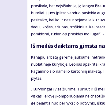
prasikala, bet neįsišaknija, ją lengva išrau
buteliai. Į juos įpiltas vanduo pasiekia a
pasitaiko, kai ko ir nesuspėjame laiku suv
dedu į košes, sriubas, troškinius. Kai prad
pomidorai, rudeniop prasidės moliūgai“, – p
Iš meilės daiktams gimsta na
Kanapių arbatą gėrėme jaukiame, netradici
nuolatinėje kūryboje. Leonas apskritai kra
Pagamino šio namelio kartoninį maketą. Te
plytas.
„Kūrybingai į visa žiūrime. Turbūt ir iš mei
viskas į erdvę įkomponuojama ne chaotiškai
gelbėjantis nuo pernykščio potvynio, iška