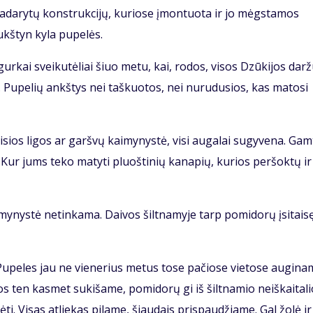
 padarytų konstrukcijų, kuriose įmontuota ir jo mėgstamos
ukštyn kyla pupelės.
gurkai sveikutėliai šiuo metu, kai, rodos, visos Dzūkijos dar
igė. Pupelių ankštys nei taškuotos, nei nurudusios, kas matosi
sios ligos ar garšvų kaimynystė, visi augalai sugyvena. Gam
 Kur jums teko matyti pluoštinių kanapių, kurios peršoktų ir
ynystė netinkama. Daivos šiltnamyje tarp pomidorų įsitais
Pupeles jau ne vienerius metus tose pačiose vietose augina
os ten kasmet sukišame, pomidorų gi iš šiltnamio neiškaitalio
i. Visas atliekas pilame, šiaudais prispaudžiame. Gal žolė ir