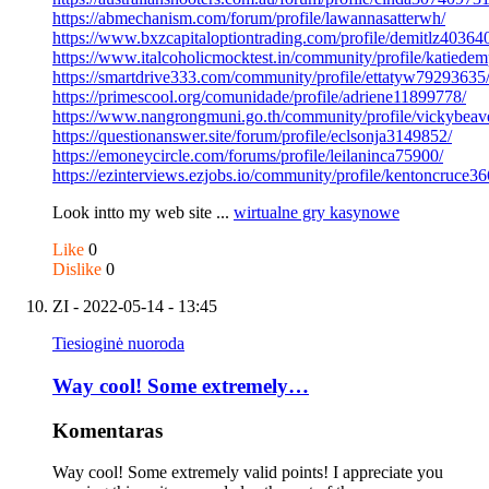
https://abmechanism.com/forum/profile/lawannasatterwh/
https://www.bxzcapitaloptiontrading.com/profile/demitlz40364
https://www.italcoholicmocktest.in/community/profile/katiedem
https://smartdrive333.com/community/profile/ettatyw79293635
https://primescool.org/comunidade/profile/adriene11899778/
https://www.nangrongmuni.go.th/community/profile/vickybeav
https://questionanswer.site/forum/profile/eclsonja3149852/
https://emoneycircle.com/forums/profile/leilaninca75900/
https://ezinterviews.ezjobs.io/community/profile/kentoncruce36
Look intto my web site ...
wirtualne gry kasynowe
Like
0
Dislike
0
ZI
- 2022-05-14 - 13:45
Tiesioginė nuoroda
Way cool! Some extremely…
Komentaras
Way cool! Some extremely valid points! I appreciate you