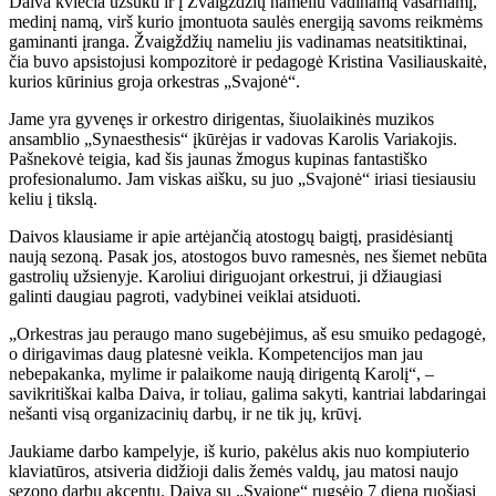
Daiva kviečia užsukti ir į Žvaigždžių nameliu vadinamą vasarnamį,
medinį namą, virš kurio įmontuota saulės energiją savoms reikmėms
gaminanti įranga. Žvaigždžių nameliu jis vadinamas neatsitiktinai,
čia buvo apsistojusi kompozitorė ir pedagogė Kristina Vasiliauskaitė,
kurios kūrinius groja orkestras „Svajonė“.
Jame yra gyvenęs ir orkestro dirigentas, šiuolaikinės muzikos
ansamblio „Synaesthesis“ įkūrėjas ir vadovas Karolis Variakojis.
Pašnekovė teigia, kad šis jaunas žmogus kupinas fantastiško
profesionalumo. Jam viskas aišku, su juo „Svajonė“ iriasi tiesiausiu
keliu į tikslą.
Daivos klausiame ir apie artėjančią atostogų baigtį, prasidėsiantį
naują sezoną. Pasak jos, atostogos buvo ramesnės, nes šiemet nebūta
gastrolių užsienyje. Karoliui diriguojant orkestrui, ji džiaugiasi
galinti daugiau pagroti, vadybinei veiklai atsiduoti.
„Orkestras jau peraugo mano sugebėjimus, aš esu smuiko pedagogė,
o dirigavimas daug platesnė veikla. Kompetencijos man jau
nebepakanka, mylime ir palaikome naują dirigentą Karolį“, –
savikritiškai kalba Daiva, ir toliau, galima sakyti, kantriai labdaringai
nešanti visą organizacinių darbų, ir ne tik jų, krūvį.
Jaukiame darbo kampelyje, iš kurio, pakėlus akis nuo kompiuterio
klaviatūros, atsiveria didžioji dalis žemės valdų, jau matosi naujo
sezono darbų akcentų. Daiva su „Svajone“ rugsėjo 7 dieną ruošiasi