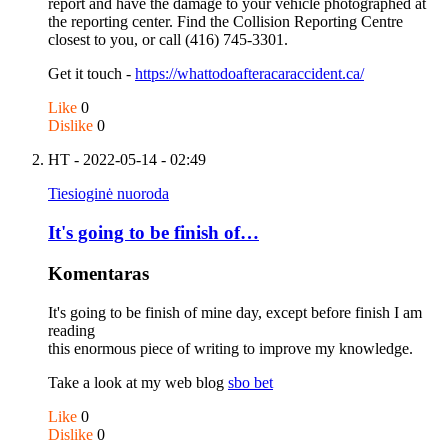
report and have the damage to your vehicle photographed at
the reporting center. Find the Collision Reporting Centre
closest to you, or call (416) 745-3301.
Get it touch -
https://whattodoafteracaraccident.ca/
Like
0
Dislike
0
HT
- 2022-05-14 - 02:49
Tiesioginė nuoroda
It's going to be finish of…
Komentaras
It's going to be finish of mine day, except before finish I am
reading
this enormous piece of writing to improve my knowledge.
Take a look at my web blog
sbo bet
Like
0
Dislike
0