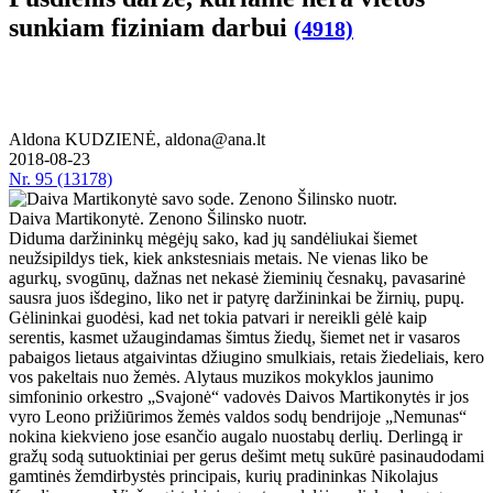
sunkiam fiziniam darbui
(4918)
Aldona KUDZIENĖ, aldona@ana.lt
2018-08-23
Nr.
95 (13178)
Daiva Martikonytė. Zenono Šilinsko nuotr.
Diduma daržininkų mėgėjų sako, kad jų sandėliukai šiemet
neužsipildys tiek, kiek ankstesniais metais. Ne vienas liko be
agurkų, svogūnų, dažnas net nekasė žieminių česnakų, pavasarinė
sausra juos išdegino, liko net ir patyrę daržininkai be žirnių, pupų.
Gėlininkai guodėsi, kad net tokia patvari ir nereikli gėlė kaip
serentis, kasmet užaugindamas šimtus žiedų, šiemet net ir vasaros
pabaigos lietaus atgaivintas džiugino smulkiais, retais žiedeliais, kero
vos pakeltais nuo žemės. Alytaus muzikos mokyklos jaunimo
simfoninio orkestro „Svajonė“ vadovės Daivos Martikonytės ir jos
vyro Leono prižiūrimos žemės valdos sodų bendrijoje „Nemunas“
nokina kiekvieno jose esančio augalo nuostabų derlių. Derlingą ir
gražų sodą sutuoktiniai per gerus dešimt metų sukūrė pasinaudodami
gamtinės žemdirbystės principais, kurių pradininkas Nikolajus