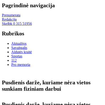
Pagrindinė navigacija
Prenumerata
Redakcija
Skelbk 0 315 51956
Rubrikos
Aktualijos
Savaitgalis
Aldutės kraitė
Sportas
112
Pro memoria
Pusdienis darže, kuriame nėra vietos
sunkiam fiziniam darbui
Pusdienis darže, kuriame nėra vietos