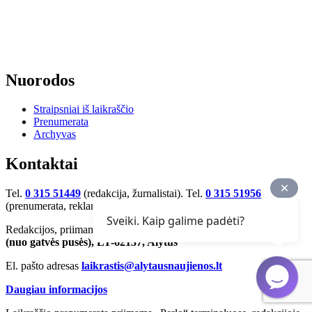
Nuorodos
Straipsniai iš laikraščio
Prenumerata
Archyvas
Kontaktai
Tel.
0 315 51449
(redakcija, žurnalistai). Tel.
0 315 51956
(prenumerata, reklama, skelbimai)
Sveiki. Kaip galime padėti?
Redakcijos, priimamojo adresas
S. Dariaus ir S. Girėno g. 4-2
(nuo gatvės pusės), LT-62137, Alytus
El. pašto adresas
laikrastis@alytausnaujienos.lt
Daugiau informacijos