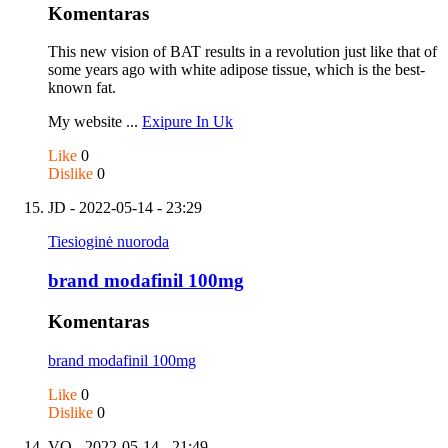
Komentaras
This new vision of BAT results in a revolution just like that of
some years ago with white adipose tissue, which is the best-
known fat.
My website ...
Exipure In Uk
Like
0
Dislike
0
JD
- 2022-05-14 - 23:29
Tiesioginė nuoroda
brand modafinil 100mg
Komentaras
brand modafinil 100mg
Like
0
Dislike
0
VO
- 2022-05-14 - 21:49