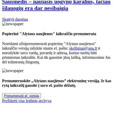
Sausmedis – naujasis uogynų karalius, tačiau
šilauogių era dar nesibaigia
Skaityti daugiau
Popierinė "Alytaus naujienos" laikraščio prenumerata
Norėdami užsiprenumeruoti popierinę "Alytaus naujienos"
laikraščio versiją rašykite mums el. paštu:
skelbimai@ana.lt
ir
nurodykite savo vardą, pavardę ir adresą, kuriuo turėtų būti
pristatomas laikraštis. Kai tik gausime jūsų laišką, informuosime Jus
dėl tolimesnių žingsnių.
Prenumeruokite „Alytaus naujienos” elektroninę versiją. Ir kas
rytą laikraštį gausite į savo el. pašto dėžutę.
Prenumeruoti el. versiją
Peržiūrėti visą leidinių archyvą