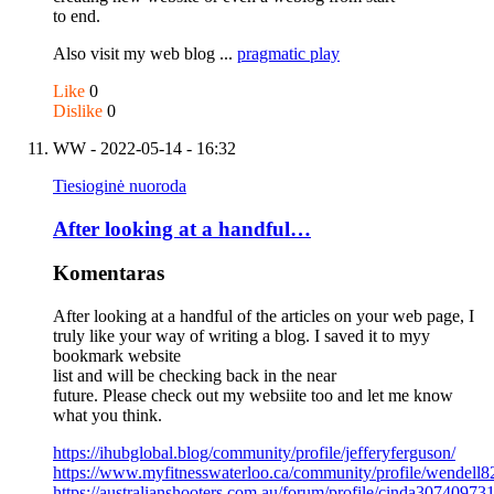
to end.
Also visit my web blog ...
pragmatic play
Like
0
Dislike
0
WW
- 2022-05-14 - 16:32
Tiesioginė nuoroda
After looking at a handful…
Komentaras
After looking at a handful of the articles on your web page, I
truly like your way of writing a blog. I saved it to myy
bookmark website
list and will be checking back in the near
future. Please check out my websiite too and let me know
what you think.
https://ihubglobal.blog/community/profile/jefferyferguson/
https://www.myfitnesswaterloo.ca/community/profile/wendell
https://australianshooters.com.au/forum/profile/cinda30740973