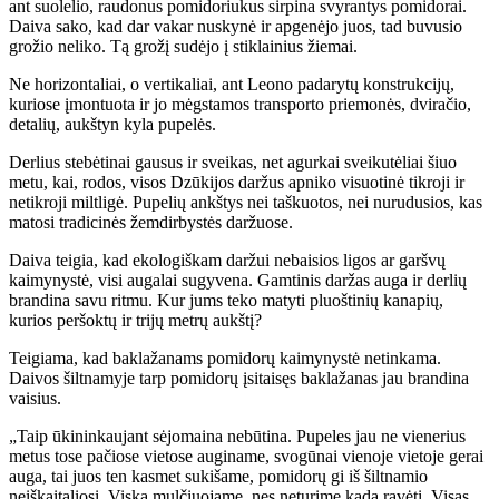
ant suolelio, raudonus pomidoriukus sirpina svyrantys pomidorai.
Daiva sako, kad dar vakar nuskynė ir apgenėjo juos, tad buvusio
grožio neliko. Tą grožį sudėjo į stiklainius žiemai.
Ne horizontaliai, o vertikaliai, ant Leono padarytų konstrukcijų,
kuriose įmontuota ir jo mėgstamos transporto priemonės, dviračio,
detalių, aukštyn kyla pupelės.
Derlius stebėtinai gausus ir sveikas, net agurkai sveikutėliai šiuo
metu, kai, rodos, visos Dzūkijos daržus apniko visuotinė tikroji ir
netikroji miltligė. Pupelių ankštys nei taškuotos, nei nurudusios, kas
matosi tradicinės žemdirbystės daržuose.
Daiva teigia, kad ekologiškam daržui nebaisios ligos ar garšvų
kaimynystė, visi augalai sugyvena. Gamtinis daržas auga ir derlių
brandina savu ritmu. Kur jums teko matyti pluoštinių kanapių,
kurios peršoktų ir trijų metrų aukštį?
Teigiama, kad baklažanams pomidorų kaimynystė netinkama.
Daivos šiltnamyje tarp pomidorų įsitaisęs baklažanas jau brandina
vaisius.
„Taip ūkininkaujant sėjomaina nebūtina. Pupeles jau ne vienerius
metus tose pačiose vietose auginame, svogūnai vienoje vietoje gerai
auga, tai juos ten kasmet sukišame, pomidorų gi iš šiltnamio
neiškaitaliosi. Viską mulčiuojame, nes neturime kada ravėti. Visas