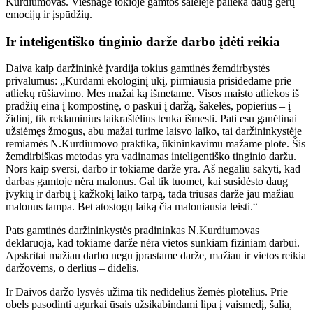
Kurdiumovas. Viešnagė tokioje gamtos salelėje palieka daug gerų
emocijų ir įspūdžių.
Ir inteligentiško tinginio darže darbo įdėti reikia
Daiva kaip daržininkė įvardija tokius gamtinės žemdirbystės
privalumus: „Kurdami ekologinį ūkį, pirmiausia prisidedame prie
atliekų rūšiavimo. Mes mažai ką išmetame. Visos maisto atliekos iš
pradžių eina į kompostinę, o paskui į daržą, šakelės, popierius – į
židinį, tik reklaminius laikraštėlius tenka išmesti. Pati esu ganėtinai
užsiėmęs žmogus, abu mažai turime laisvo laiko, tai daržininkystėje
remiamės N.Kurdiumovo praktika, ūkininkavimu mažame plote. Šis
žemdirbiškas metodas yra vadinamas inteligentiško tinginio daržu.
Nors kaip sversi, darbo ir tokiame darže yra. Aš negaliu sakyti, kad
darbas gamtoje nėra malonus. Gal tik tuomet, kai susidėsto daug
įvykių ir darbų į kažkokį laiko tarpą, tada triūsas darže jau mažiau
malonus tampa. Bet atostogų laiką čia maloniausia leisti.“
Pats gamtinės daržininkystės pradininkas N.Kurdiumovas
deklaruoja, kad tokiame darže nėra vietos sunkiam fiziniam darbui.
Apskritai mažiau darbo negu įprastame darže, mažiau ir vietos reikia
daržovėms, o derlius – didelis.
Ir Daivos daržo lysvės užima tik nedidelius žemės plotelius. Prie
obels pasodinti agurkai ūsais užsikabindami lipa į vaismedį, šalia,