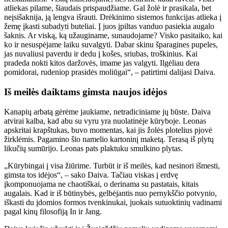
atliekas pilame, šiaudais prispaudžiame. Gal žolė ir prasikala, bet
neįsišaknija, ją lengva išrauti. Drėkinimo sistemos funkcijas atlieka į
žemę įkasti subadyti buteliai. Į juos įpiltas vanduo pasiekia augalo
šaknis. Ar viską, ką užauginame, sunaudojame? Visko pasitaiko, kai
ko ir nesuspėjame laiku suvalgyti. Dabar skinu šparagines pupeles,
jas nuvaliusi paverdu ir dedu į košes, sriubas, troškinius. Kai
pradeda nokti kitos daržovės, imame jas valgyti. Ilgėliau dera
pomidorai, rudeniop prasidės moliūgai“, – patirtimi dalijasi Daiva.
Iš meilės daiktams gimsta naujos idėjos
Kanapių arbatą gėrėme jaukiame, netradiciniame jų būste. Daiva
atvirai kalba, kad abu su vyru yra nuolatinėje kūryboje. Leonas
apskritai krapštukas, buvo momentas, kai jis žolės plotelius pjovė
žirklėmis. Pagamino šio namelio kartoninį maketą. Terasą iš plytų
likučių sumūrijo. Leonas pats plaktuku smulkino plytas.
„Kūrybingai į visa žiūrime. Turbūt ir iš meilės, kad nesinori išmesti,
gimsta tos idėjos“, – sako Daiva. Tačiau viskas į erdvę
įkomponuojama ne chaotiškai, o derinama su pastatais, kitais
augalais. Kad ir iš būtinybės, gelbėjantis nuo pernykščio potvynio,
iškasti du įdomios formos tvenkinukai, juokais sutuoktinių vadinami
pagal kinų filosofiją In ir Jang.