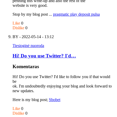
penning this write-up and also the rest of the
website is very good.
Stop by my blog post ...
pragmatic play deposit pulsa
Like
0
Dislike
0
BY
- 2022-05-14 - 13:12
Tiesioginė nuoroda
Hi! Do you use Twitter? I'd…
Komentaras
Hi! Do you use Twitter? I'd like to follow you if that would
be
ok. I'm undoubtedly enjoying your blog and look forward to
new updates.
Here is my blog post;
Sbobet
Like
0
Dislike
0