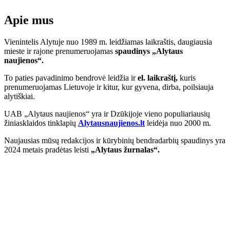
Apie mus
Vienintelis Alytuje nuo 1989 m. leidžiamas laikraštis, daugiausia
mieste ir rajone prenumeruojamas
spaudinys „Alytaus
naujienos“.
To paties pavadinimo bendrovė leidžia ir
el. laikraštį,
kuris
prenumeruojamas Lietuvoje ir kitur, kur gyvena, dirba, poilsiauja
alytiškiai.
UAB „Alytaus naujienos“ yra ir Dzūkijoje vieno populiariausių
žiniasklaidos tinklapių
Alytausnaujienos.lt
leidėja nuo 2000 m.
Naujausias mūsų redakcijos ir kūrybinių bendradarbių spaudinys yra
2024 metais pradėtas leisti
„Alytaus žurnalas“.