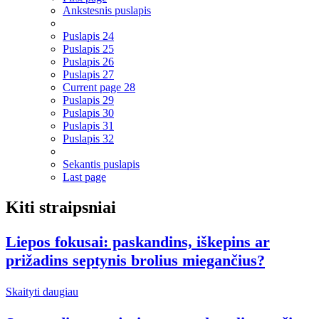
Ankstesnis puslapis
Puslapis
24
Puslapis
25
Puslapis
26
Puslapis
27
Current page
28
Puslapis
29
Puslapis
30
Puslapis
31
Puslapis
32
Sekantis puslapis
Last page
Kiti straipsniai
Liepos fokusai: paskandins, iškepins ar
prižadins septynis brolius miegančius?
Skaityti daugiau