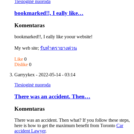
Tiesioginė nuoroda
bookmarked!!, I eally like…
Komentaras
bookmarked!!, I eally like yoour website!
My web site;
รับทำตรายางด่วน
Like
0
Dislike
0
Garryykex
- 2022-05-14 - 03:14
Tiesioginė nuoroda
There was an accident. Then…
Komentaras
There was an accident. Then what? If you follow these steps,
here is how to get the maximum benefit from Toronto
Car
accident Lawyer
.