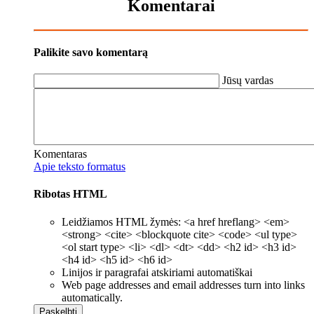
Komentarai
Palikite savo komentarą
Jūsų vardas
Komentaras
Apie teksto formatus
Ribotas HTML
Leidžiamos HTML žymės: <a href hreflang> <em>
<strong> <cite> <blockquote cite> <code> <ul type>
<ol start type> <li> <dl> <dt> <dd> <h2 id> <h3 id>
<h4 id> <h5 id> <h6 id>
Linijos ir paragrafai atskiriami automatiškai
Web page addresses and email addresses turn into links
automatically.