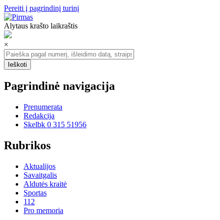
Pereiti į pagrindinį turinį
Alytaus krašto laikraštis
×
Pagrindinė navigacija
Prenumerata
Redakcija
Skelbk 0 315 51956
Rubrikos
Aktualijos
Savaitgalis
Aldutės kraitė
Sportas
112
Pro memoria