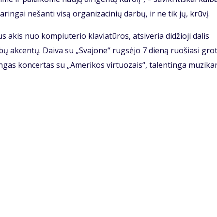
daringai nešanti visą organizacinių darbų, ir ne tik jų, krūvį.
 akis nuo kompiuterio klaviatūros, atsiveria didžioji dalis
ų akcentų. Daiva su „Svajone“ rugsėjo 7 dieną ruošiasi grot
ingas koncertas su „Amerikos virtuozais“, talentinga muzika