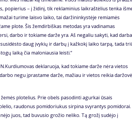
, popierius – į židinį, tik reklaminius laikraštėlius tenka išme
ažai turime laisvo laiko, tai daržininkystėje remiamės
ame plote. Šis žemdirbiškas metodas yra vadinamas
ersi, darbo ir tokiame darže yra. Aš negaliu sakyti, kad darb
susidėsto daug įvykių ir darbų į kažkokį laiko tarpą, tada tr
gų laiką čia maloniausia leisti.“
 N.Kurdiumovas deklaruoja, kad tokiame darže nėra vietos
 darbo negu įprastame darže, mažiau ir vietos reikia daržov
 žemės plotelius. Prie obels pasodinti agurkai ūsais
suolelio, raudonus pomidoriukus sirpina svyrantys pomidorai.
ėjo juos, tad buvusio grožio neliko. Tą grožį sudėjo į