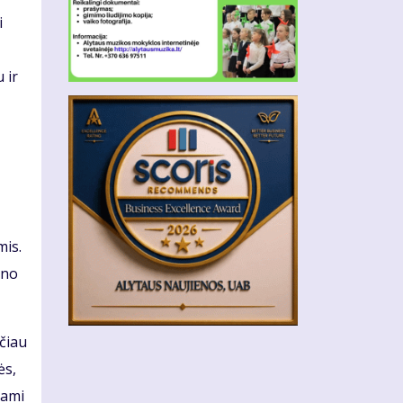
i
 ir
mis.
ino
ačiau
ės,
nami