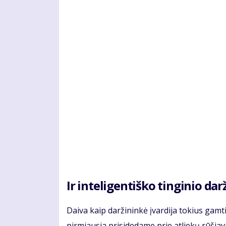
Ir inteligentiško tinginio dar
Daiva kaip daržininkė įvardija tokius gam
pirmiausia prisidedame prie atliekų rūšia