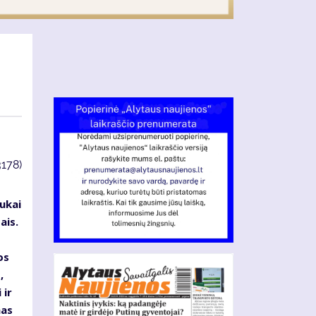
3178)
ukai
ais.
os
,
 ir
mas