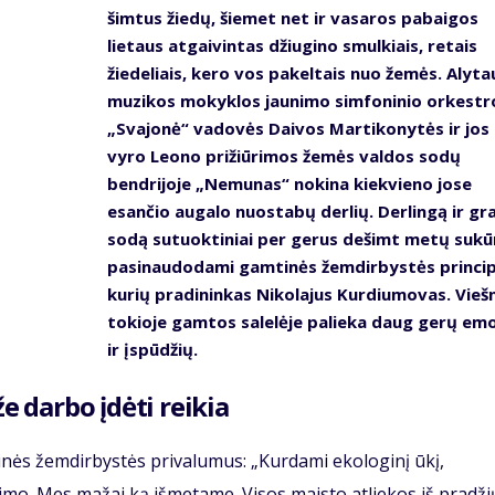
šimtus žiedų, šiemet net ir vasaros pabaigos
lietaus atgaivintas džiugino smulkiais, retais
žiedeliais, kero vos pakeltais nuo žemės. Alyta
muzikos mokyklos jaunimo simfoninio orkestr
„Svajonė“ vadovės Daivos Martikonytės ir jos
vyro Leono prižiūrimos žemės valdos sodų
bendrijoje „Nemunas“ nokina kiekvieno jose
esančio augalo nuostabų derlių. Derlingą ir gr
sodą sutuoktiniai per gerus dešimt metų sukū
pasinaudodami gamtinės žemdirbystės princip
kurių pradininkas Nikolajus Kurdiumovas. Vieš
tokioje gamtos salelėje palieka daug gerų emo
ir įspūdžių.
že darbo įdėti reikia
tinės žemdirbystės privalumus: „Kurdami ekologinį ūkį,
vimo. Mes mažai ką išmetame. Visos maisto atliekos iš pradži