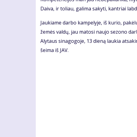
Daiva, ir toliau, galima sakyti, kantriai lab
Jaukiame darbo kampelyje, iš kurio, pakėlus
žemės valdų, jau matosi naujo sezono darb
Alytaus sinagogoje, 13 dieną laukia atsak
šeima iš JAV.