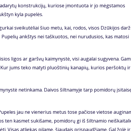
 padarytų konstrukcijų, kuriose įmontuota ir jo mėgstamos
ukštyn kyla pupelės.
gurkai sveikutėliai šiuo metu, kai, rodos, visos Dzūkijos dar
igė. Pupelių ankštys nei taškuotos, nei nurudusios, kas matosi
sios ligos ar garšvų kaimynystė, visi augalai sugyvena. Gam
 Kur jums teko matyti pluoštinių kanapių, kurios peršoktų ir
ynystė netinkama. Daivos šiltnamyje tarp pomidorų įsitais
Pupeles jau ne vienerius metus tose pačiose vietose augina
os ten kasmet sukišame, pomidorų gi iš šiltnamio neiškaitalio
i. Visas atliekas pilame, šiaudais prispaudžiame. Gal žolė ir