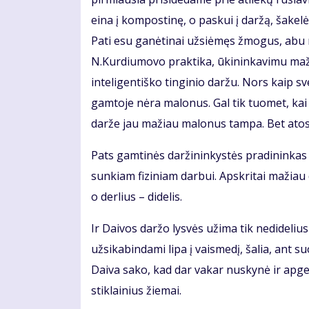
eina į kompostinę, o paskui į daržą, šakelės
Pati esu ganėtinai užsiėmęs žmogus, abu m
N.Kurdiumovo praktika, ūkininkavimu maž
inteligentiško tinginio daržu. Nors kaip sv
gamtoje nėra malonus. Gal tik tuomet, kai 
darže jau mažiau malonus tampa. Bet atosto
Pats gamtinės daržininkystės pradininkas
sunkiam fiziniam darbui. Apskritai mažiau
o derlius – didelis.
Ir Daivos daržo lysvės užima tik nedidelius
užsikabindami lipa į vaismedį, šalia, ant 
Daiva sako, kad dar vakar nuskynė ir apgen
stiklainius žiemai.