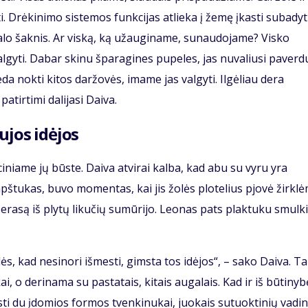
ti. Drėkinimo sistemos funkcijas atlieka į žemę įkasti subadyt
ugalo šaknis. Ar viską, ką užauginame, sunaudojame? Visko
algyti. Dabar skinu šparagines pupeles, jas nuvaliusi paverdu
eda nokti kitos daržovės, imame jas valgyti. Ilgėliau dera
atirtimi dalijasi Daiva.
ujos idėjos
niame jų būste. Daiva atvirai kalba, kad abu su vyru yra
pštukas, buvo momentas, kai jis žolės plotelius pjovė žirklė
rasą iš plytų likučių sumūrijo. Leonas pats plaktuku smulk
lės, kad nesinori išmesti, gimsta tos idėjos“, – sako Daiva. T
, o derinama su pastatais, kitais augalais. Kad ir iš būtinyb
sti du įdomios formos tvenkinukai, juokais sutuoktinių vadi