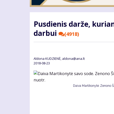
Pusdienis darže, kuria
darbui
(4918)
Aldona KUDZIENĖ, aldona@ana.lt
2018-08-23
Daiva Martikonytė. Zenono Šil