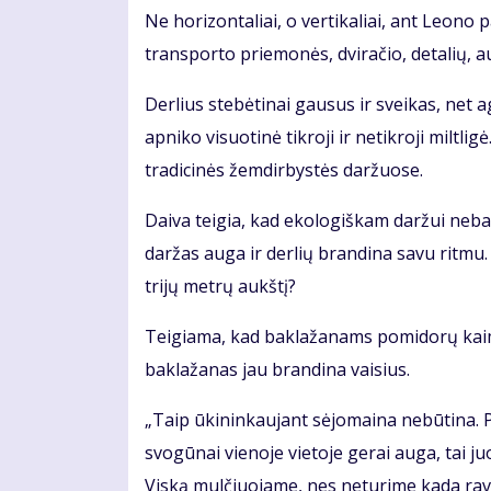
Ne horizontaliai, o vertikaliai, ant Leono
transporto priemonės, dviračio, detalių, a
Derlius stebėtinai gausus ir sveikas, net a
apniko visuotinė tikroji ir netikroji miltl
tradicinės žemdirbystės daržuose.
Daiva teigia, kad ekologiškam daržui nebai
daržas auga ir derlių brandina savu ritmu.
trijų metrų aukštį?
Teigiama, kad baklažanams pomidorų kaim
baklažanas jau brandina vaisius.
„Taip ūkininkaujant sėjomaina nebūtina. 
svogūnai vienoje vietoje gerai auga, tai ju
Viską mulčiuojame, nes neturime kada ravėt