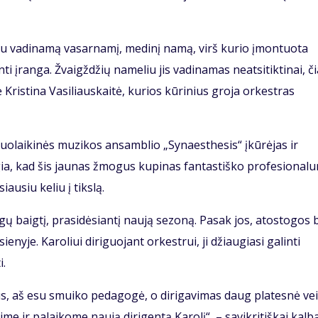
eliu vadinamą vasarnamį, medinį namą, virš kurio įmontuota
 įranga. Žvaigždžių nameliu jis vadinamas neatsitiktinai, či
Kristina Vasiliauskaitė, kurios kūrinius groja orkestras
iuolaikinės muzikos ansamblio „Synaesthesis“ įkūrėjas ir
gia, kad šis jaunas žmogus kupinas fantastiško profesional
iausiu keliu į tikslą.
gų baigtį, prasidėsiantį naują sezoną. Pasak jos, atostogos
nyje. Karoliui diriguojant orkestrui, ji džiaugiasi galinti
i.
 aš esu smuiko pedagogė, o dirigavimas daug platesnė vei
 ir palaikome naują dirigentą Karolį“, – savikritiškai kalb