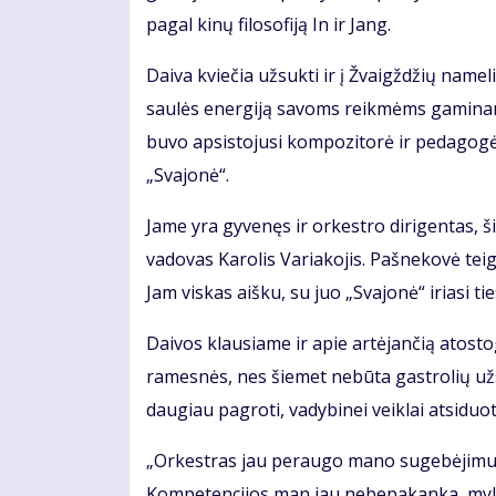
pagal kinų filosofiją In ir Jang.
Daiva kviečia užsukti ir į Žvaigždžių nam
saulės energiją savoms reikmėms gaminanti
buvo apsistojusi kompozitorė ir pedagogė 
„Svajonė“.
Jame yra gyvenęs ir orkestro dirigentas, š
vadovas Karolis Variakojis. Pašnekovė tei
Jam viskas aišku, su juo „Svajonė“ iriasi ties
Daivos klausiame ir apie artėjančią atosto
ramesnės, nes šiemet nebūta gastrolių užsie
daugiau pagroti, vadybinei veiklai atsiduot
„Orkestras jau peraugo mano sugebėjimus,
Kompetencijos man jau nebepakanka, mylime