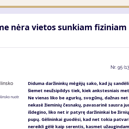
me nėra vietos sunkiam fiziniam
Nr.
95 (1
Diduma daržininkų mėgėjų sako, kad jų sandėli
šiemet neužsipildys tiek, kiek ankstesniais met
Ne vienas liko be agurkų, svogūnų, dažnas net
insko nuotr.
nekasė žieminių česnakų, pavasarinė sausra ju
išdegino, liko net ir patyrę daržininkai be žirnių
pupų. Gėlininkai guodėsi, kad net tokia patvari
nereikli gėlė kaip serentis, kasmet užauginda