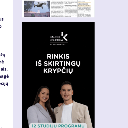
us
o
ažų
rė
ais,
nagė
cijų
ų