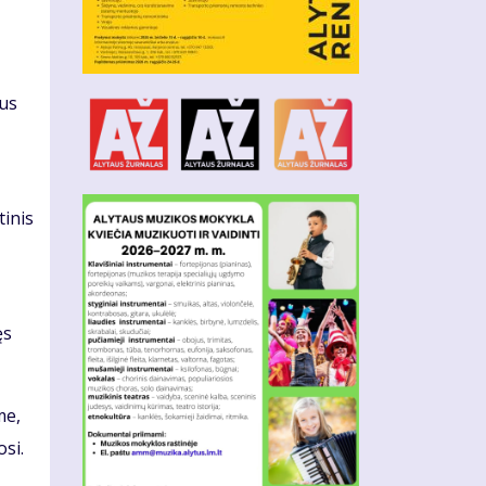
žus
tinis
ęs
me,
si.