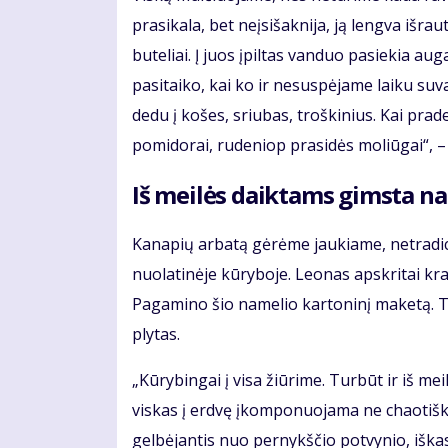
prasikala, bet neįsišaknija, ją lengva išrau
buteliai. Į juos įpiltas vanduo pasiekia a
pasitaiko, kai ko ir nesuspėjame laiku suv
dedu į košes, sriubas, troškinius. Kai prad
pomidorai, rudeniop prasidės moliūgai“, – p
Iš meilės daiktams gimsta na
Kanapių arbatą gėrėme jaukiame, netradici
nuolatinėje kūryboje. Leonas apskritai kra
Pagamino šio namelio kartoninį maketą. Te
plytas.
„Kūrybingai į visa žiūrime. Turbūt ir iš mei
viskas į erdvę įkomponuojama ne chaotiškai
gelbėjantis nuo pernykščio potvynio, iška