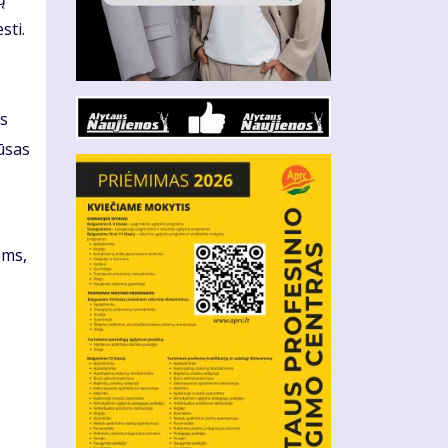
sti.
as
iūsas
ėms,