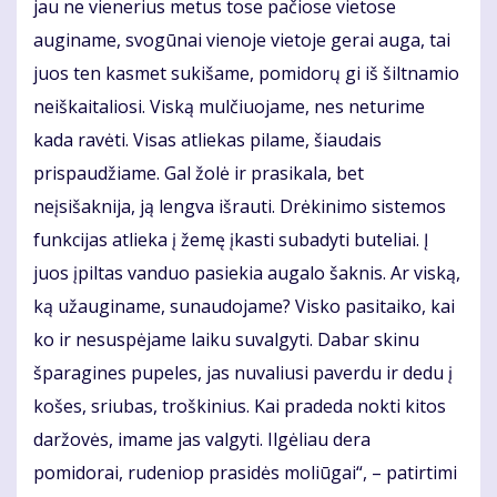
jau ne vienerius metus tose pačiose vietose
auginame, svogūnai vienoje vietoje gerai auga, tai
juos ten kasmet sukišame, pomidorų gi iš šiltnamio
neiškaitaliosi. Viską mulčiuojame, nes neturime
kada ravėti. Visas atliekas pilame, šiaudais
prispaudžiame. Gal žolė ir prasikala, bet
neįsišaknija, ją lengva išrauti. Drėkinimo sistemos
funkcijas atlieka į žemę įkasti subadyti buteliai. Į
juos įpiltas vanduo pasiekia augalo šaknis. Ar viską,
ką užauginame, sunaudojame? Visko pasitaiko, kai
ko ir nesuspėjame laiku suvalgyti. Dabar skinu
šparagines pupeles, jas nuvaliusi paverdu ir dedu į
košes, sriubas, troškinius. Kai pradeda nokti kitos
daržovės, imame jas valgyti. Ilgėliau dera
pomidorai, rudeniop prasidės moliūgai“, – patirtimi