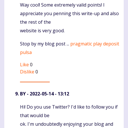
Way cool! Some extremely valid points! I
Komentaras
appreciate you penning this write-up and also
the rest of the
website is very good.
Stop by my blog post ...
pragmatic play deposit
pulsa
Like
0
Dislike
0
BY
- 2022-05-14 - 13:12
Hi! Do you use Twitter? I'd like to follow you if
Komentaras
that would be
ok. I'm undoubtedly enjoying your blog and