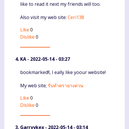
like to read it next my friends will too.
Also visit my web site:
Ceri138
Like
0
Dislike
0
KA
- 2022-05-14 - 03:27
bookmarked!!, I eally like yoour website!
Komentaras
My web site;
รับทำตรายางด่วน
Like
0
Dislike
0
Garryykex
- 2022-05-14 - 03:14