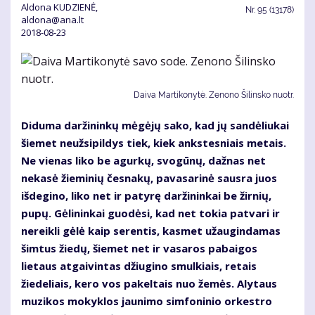
Aldona KUDZIENĖ,
Nr.
95 (13178)
aldona@ana.lt
2018-08-23
Daiva Martikonytė. Zenono Šilinsko nuotr.
Diduma daržininkų mėgėjų sako, kad jų sandėliukai
šiemet neužsipildys tiek, kiek ankstesniais metais.
Ne vienas liko be agurkų, svogūnų, dažnas net
nekasė žieminių česnakų, pavasarinė sausra juos
išdegino, liko net ir patyrę daržininkai be žirnių,
pupų. Gėlininkai guodėsi, kad net tokia patvari ir
nereikli gėlė kaip serentis, kasmet užaugindamas
šimtus žiedų, šiemet net ir vasaros pabaigos
lietaus atgaivintas džiugino smulkiais, retais
žiedeliais, kero vos pakeltais nuo žemės. Alytaus
muzikos mokyklos jaunimo simfoninio orkestro