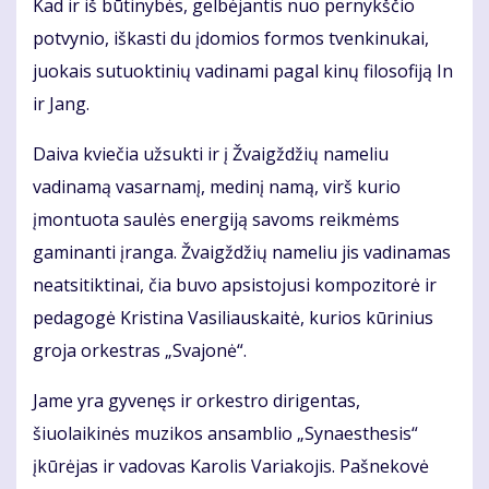
Kad ir iš būtinybės, gelbėjantis nuo pernykščio
potvynio, iškasti du įdomios formos tvenkinukai,
juokais sutuoktinių vadinami pagal kinų filosofiją In
ir Jang.
Daiva kviečia užsukti ir į Žvaigždžių nameliu
vadinamą vasarnamį, medinį namą, virš kurio
įmontuota saulės energiją savoms reikmėms
gaminanti įranga. Žvaigždžių nameliu jis vadinamas
neatsitiktinai, čia buvo apsistojusi kompozitorė ir
pedagogė Kristina Vasiliauskaitė, kurios kūrinius
groja orkestras „Svajonė“.
Jame yra gyvenęs ir orkestro dirigentas,
šiuolaikinės muzikos ansamblio „Synaesthesis“
įkūrėjas ir vadovas Karolis Variakojis. Pašnekovė