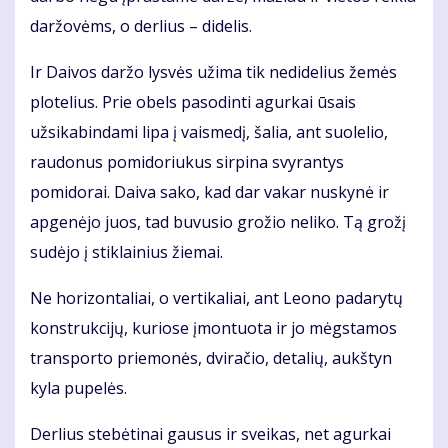
daržovėms, o derlius – didelis.
Ir Daivos daržo lysvės užima tik nedidelius žemės
plotelius. Prie obels pasodinti agurkai ūsais
užsikabindami lipa į vaismedį, šalia, ant suolelio,
raudonus pomidoriukus sirpina svyrantys
pomidorai. Daiva sako, kad dar vakar nuskynė ir
apgenėjo juos, tad buvusio grožio neliko. Tą grožį
sudėjo į stiklainius žiemai.
Ne horizontaliai, o vertikaliai, ant Leono padarytų
konstrukcijų, kuriose įmontuota ir jo mėgstamos
transporto priemonės, dviračio, detalių, aukštyn
kyla pupelės.
Derlius stebėtinai gausus ir sveikas, net agurkai