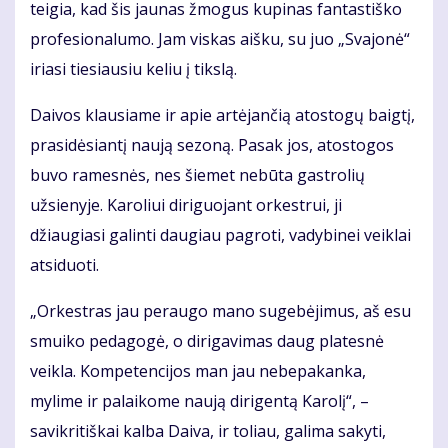
teigia, kad šis jaunas žmogus kupinas fantastiško
profesionalumo. Jam viskas aišku, su juo „Svajonė“
iriasi tiesiausiu keliu į tikslą.
Daivos klausiame ir apie artėjančią atostogų baigtį,
prasidėsiantį naują sezoną. Pasak jos, atostogos
buvo ramesnės, nes šiemet nebūta gastrolių
užsienyje. Karoliui diriguojant orkestrui, ji
džiaugiasi galinti daugiau pagroti, vadybinei veiklai
atsiduoti.
„Orkestras jau peraugo mano sugebėjimus, aš esu
smuiko pedagogė, o dirigavimas daug platesnė
veikla. Kompetencijos man jau nebepakanka,
mylime ir palaikome naują dirigentą Karolį“, –
savikritiškai kalba Daiva, ir toliau, galima sakyti,