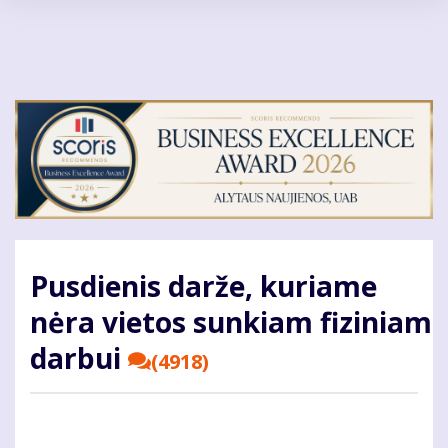
Pereiti
į
pagrindinį
turinį
Pusdienis darže, kuriame
nėra vietos sunkiam fiziniam
darbui
(4918)