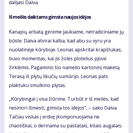
dalijasi Daiva.
Iš meilės daiktams gimsta naujos idėjos
Kanapių arbatą gėrėme jaukiame, netradiciniame jų
būste. Daiva atvirai kalba, kad abu su vyru yra
nuolatinėje kūryboje. Leonas apskritai krapštukas,
buvo momentas, kai jis žolės plotelius pjovė
žirklėmis. Pagamino šio namelio kartoninį maketą.
Terasą iš plytų likučių sumūrijo. Leonas pats
plaktuku smulkino plytas.
„Kūrybingai į visa žiūrime. Turbūt ir iš meilės, kad
nesinori išmesti, gimsta tos idėjos“, – sako Daiva.
Tačiau viskas į erdvę įkomponuojama ne
chaotiškai, o derinama su pastatais, kitais augalais.