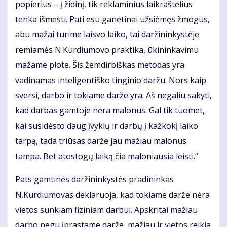
popierius – į židinį, tik reklaminius laikraštėlius
tenka išmesti. Pati esu ganėtinai užsiėmęs žmogus,
abu mažai turime laisvo laiko, tai daržininkystėje
remiamės N.Kurdiumovo praktika, ūkininkavimu
mažame plote. Šis žemdirbiškas metodas yra
vadinamas inteligentiško tinginio daržu. Nors kaip
sversi, darbo ir tokiame darže yra. Aš negaliu sakyti,
kad darbas gamtoje nėra malonus. Gal tik tuomet,
kai susidėsto daug įvykių ir darbų į kažkokį laiko
tarpą, tada triūsas darže jau mažiau malonus
tampa. Bet atostogų laiką čia maloniausia leisti.“
Pats gamtinės daržininkystės pradininkas
N.Kurdiumovas deklaruoja, kad tokiame darže nėra
vietos sunkiam fiziniam darbui. Apskritai mažiau
darbo negu įprastame darže, mažiau ir vietos reikia