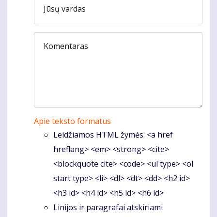
Jūsų vardas
Komentaras
Apie teksto formatus
Leidžiamos HTML žymės: <a href
hreflang> <em> <strong> <cite>
<blockquote cite> <code> <ul type> <ol
start type> <li> <dl> <dt> <dd> <h2 id>
<h3 id> <h4 id> <h5 id> <h6 id>
Linijos ir paragrafai atskiriami