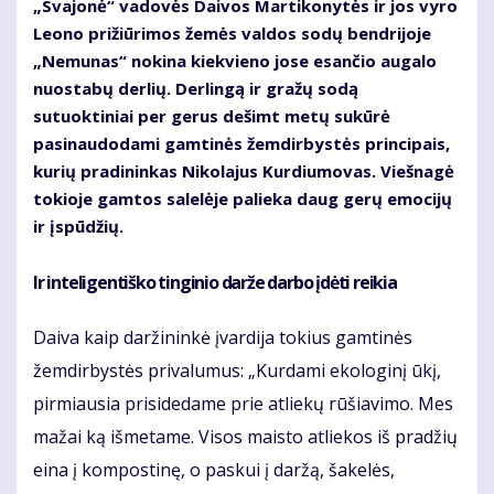
„Svajonė“ vadovės Daivos Martikonytės ir jos vyro
Leono prižiūrimos žemės valdos sodų bendrijoje
„Nemunas“ nokina kiekvieno jose esančio augalo
nuostabų derlių. Derlingą ir gražų sodą
sutuoktiniai per gerus dešimt metų sukūrė
pasinaudodami gamtinės žemdirbystės principais,
kurių pradininkas Nikolajus Kurdiumovas. Viešnagė
tokioje gamtos salelėje palieka daug gerų emocijų
ir įspūdžių.
Ir inteligentiško tinginio darže darbo įdėti reikia
Daiva kaip daržininkė įvardija tokius gamtinės
žemdirbystės privalumus: „Kurdami ekologinį ūkį,
pirmiausia prisidedame prie atliekų rūšiavimo. Mes
mažai ką išmetame. Visos maisto atliekos iš pradžių
eina į kompostinę, o paskui į daržą, šakelės,