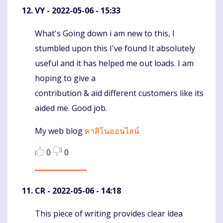
VY
- 2022-05-06 - 15:33
What's Going down i am new to this, I
Komentaras
stumbled upon this I've found It absolutely
useful and it has helped me out loads. I am
hoping to give a
contribution & aid different customers like its
aided me. Good job.
My web blog
คาสิโนออนไลน์
0
0
CR
- 2022-05-06 - 14:18
This piece of writing provides clear idea
Komentaras