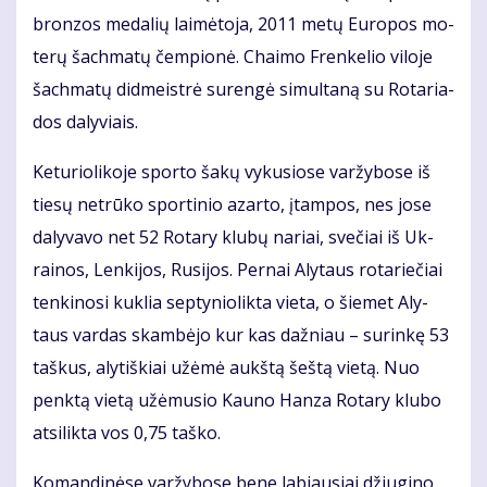
bron­zos me­da­lių lai­mė­to­ja, 2011 me­tų Eu­ro­pos mo­
te­rų šach­ma­tų čem­pio­nė. Chai­mo Fren­ke­lio vi­lo­je
šach­ma­tų did­meist­rė su­ren­gė si­mul­ta­ną su Ro­ta­ria­
dos da­ly­viais.
Ke­tu­rio­li­ko­je spor­to ša­kų vy­ku­sio­se var­žy­bo­se iš
tie­sų ne­trū­ko spor­ti­nio azar­to, įtam­pos, nes jo­se
da­ly­va­vo net 52 Ro­ta­ry klu­bų na­riai, sve­čiai iš Uk­
rai­nos, Len­ki­jos, Ru­si­jos. Per­nai Aly­taus ro­ta­rie­čiai
ten­ki­no­si kuk­lia sep­ty­nio­lik­ta vie­ta, o šie­met Aly­
taus var­das skam­bė­jo kur kas daž­niau – su­rin­kę 53
taš­kus, aly­tiš­kiai už­ėmė aukš­tą šeš­tą vie­tą. Nuo
penk­tą vie­tą už­ėmu­sio Kau­no Han­za Ro­ta­ry klu­bo
at­si­lik­ta vos 0,75 taš­ko.
Ko­man­di­nė­se var­žy­bo­se be­ne la­biau­siai džiu­gi­no