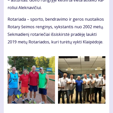
– aš­tun­tas. Gol­fo rung­ty­je ket­vir­ta vie­ta ati­te­ko Ka­
ro­liui Alek­na­vi­čiui.
Ro­ta­ria­da – spor­to, ben­dra­vi­mo ir ge­ros nuo­tai­kos
Ro­ta­ry šei­mos ren­gi­nys, vyks­tan­tis nuo 2002 me­tų.
Sek­ma­die­nį ro­ta­rie­čiai iš­si­skirs­tė pra­dė­ję lauk­ti
2019 me­tų Ro­ta­ria­dos, ku­ri tu­rė­tų vyk­ti Klai­pė­do­je.