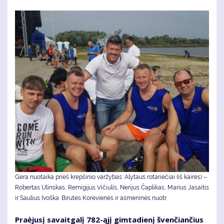
Gera nuotaika prieš krepšinio varžybas: Alytaus rotariečiai (iš kairės) –
Robertas Ulinskas, Remigijus Vičiulis, Nerijus Čaplikas, Marius Jasaitis
ir Saulius Ivoška. Bi­ru­tės Ko­re­vie­nės ir as­me­ni­nės nuotr.
Pra­ėju­sį sa­vait­ga­lį 782-ąjį gim­ta­die­nį šven­čian­čius