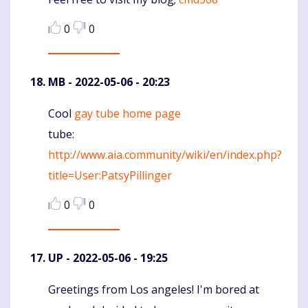
0
0
MB
- 2022-05-06 - 20:23
Cool
gay tube home page
Komentaras
tube:
http://www.aia.community/wiki/en/index.php?
title=User:PatsyPillinger
0
0
UP
- 2022-05-06 - 19:25
Greetings from Los angeles! I'm bored at
Komentaras