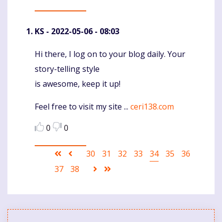
KS
- 2022-05-06 - 08:03
Hi there, I log on to your blog daily. Your
Komentaras
story-telling style
is awesome, keep it up!
Feel free to visit my site ...
ceri138.com
0
0
Pagination
First
Ankstesnis
Puslapis
30
Puslapis
31
Puslapis
32
Puslapis
33
Current
34
Puslapis
35
Puslapis
36
page
puslapis
page
Puslapis
37
Puslapis
38
Sekantis
Last
puslapis
page