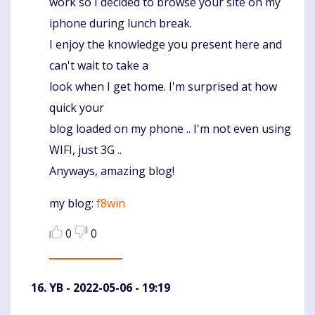
work so I decided to browse your site on my
iphone during lunch break.
I enjoy the knowledge you present here and
can't wait to take a
look when I get home. I'm surprised at how
quick your
blog loaded on my phone .. I'm not even using
WIFI, just 3G ..
Anyways, amazing blog!
my blog:
f8win
0
0
YB
- 2022-05-06 - 19:19