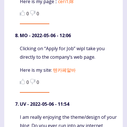
Here is my page ::
ceri138
0
0
MO
- 2022-05-06 - 12:06
Clicking on “Apply for Job” wipl take you
Komentaras
directly to the company’s web page.
Here is my site:
텐카페알바
0
0
UV
- 2022-05-06 - 11:54
I am really enjoying the theme/design of your
Komentaras
blog. Do you ever run into any internet