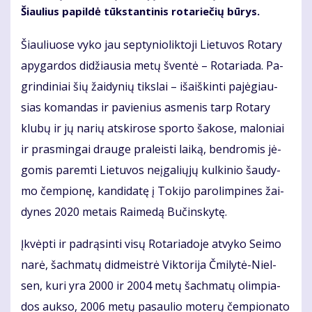
Šiau­lius pa­pil­dė tūks­tan­ti­nis ro­ta­rie­čių bū­rys.
Šiau­liuo­se vy­ko jau sep­ty­nio­lik­to­ji Lie­tu­vos Ro­ta­ry
apy­gar­dos di­džiau­sia me­tų šven­tė – Ro­ta­ria­da. Pa­
grin­di­niai šių žai­dy­nių tiks­lai – iš­aiš­kin­ti pa­jė­giau­
sias ko­man­das ir pa­vie­nius as­me­nis tarp Ro­ta­ry
klu­bų ir jų na­rių at­ski­ro­se spor­to ša­ko­se, ma­lo­niai
ir pra­smin­gai drau­ge pra­leis­ti lai­ką, ben­dro­mis jė­
go­mis pa­rem­ti Lie­tu­vos ne­įga­lių­jų kul­ki­nio šau­dy­
mo čem­pio­nę, kan­di­da­tę į To­ki­jo pa­ro­lim­pi­nes žai­
dy­nes 2020 me­tais Rai­me­dą Bu­čins­ky­tę.
Įkvėp­ti ir pa­drą­sin­ti vi­sų Ro­ta­ria­do­je at­vy­ko Sei­mo
na­rė, šach­ma­tų did­meist­rė Vik­to­ri­ja Čmi­ly­tė-Niel­
sen, ku­ri yra 2000 ir 2004 me­tų šach­ma­tų olim­pia­
dos auk­so, 2006 me­tų pa­sau­lio mo­te­rų čem­pio­na­to