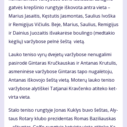
gat­vės krep­ši­nio rung­ty­je iš­ko­vo­ta an­tra vie­ta –
Ma­rius Ja­sai­tis, Kęs­tu­tis Jas­mon­tas, Sau­lius Ivoš­ka
ir Re­mi­gi­jus Vi­čiu­lis. Be­je, Ma­rius, Sau­lius, Re­mi­gi­jus
ir Dai­nius Juo­zai­tis iš­va­ka­rė­se bou­lin­go (med­ta­kio
kėg­lių) var­žy­bo­se pel­nė šeš­tą vie­tą.
Lau­ko te­ni­so vy­rų dve­je­tų var­žy­bo­se ne­nu­ga­li­mi
pa­si­ro­dė Gin­ta­ras Kruč­kaus­kas ir An­ta­nas Kru­tu­lis,
as­me­ni­nė­se var­žy­bo­se Gin­ta­ras ta­po nu­ga­lė­to­ju,
An­ta­nas iš­ko­vo­jo šeš­tą vie­tą. Mo­te­rų lau­ko te­ni­so
var­žy­bo­se aly­tiš­kei Tat­ja­nai Krav­čen­ko ati­te­ko ket­
vir­ta vie­ta.
Sta­lo te­ni­so rung­ty­je Jo­nas Kuk­lys bu­vo šeš­tas, Aly­
taus Ro­ta­ry klu­bo pre­zi­den­tas Ro­mas Ba­zi­liaus­kas