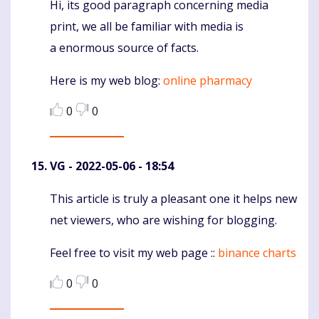
Hi, its good paragraph concerning media
Komentaras
print, we all be familiar with media is
a enormous source of facts.
Here is my web blog:
online pharmacy
0
0
VG
- 2022-05-06 - 18:54
This article is truly a pleasant one it helps new
Komentaras
net viewers, who are wishing for blogging.
Feel free to visit my web page ::
binance charts
0
0