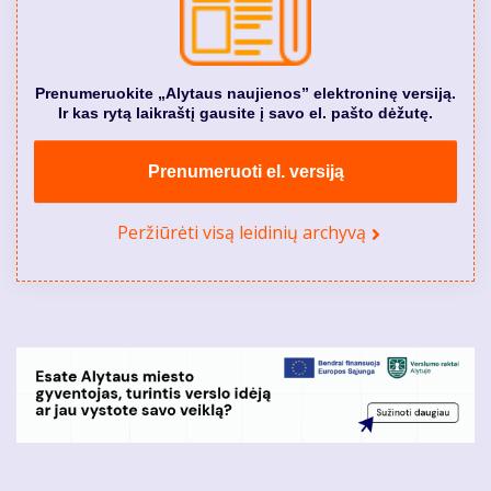
Prenumeruokite „Alytaus naujienos” elektroninę versiją.
Ir kas rytą laikraštį gausite į savo el. pašto dėžutę.
Prenumeruoti el. versiją
Peržiūrėti visą leidinių archyvą