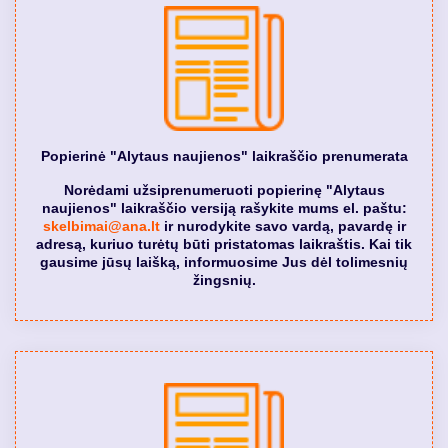
Popierinė "Alytaus naujienos" laikraščio prenumerata
Norėdami užsiprenumeruoti popierinę "Alytaus
naujienos" laikraščio versiją rašykite mums el. paštu:
skelbimai@ana.lt
ir nurodykite savo vardą, pavardę ir
adresą, kuriuo turėtų būti pristatomas laikraštis. Kai tik
gausime jūsų laišką, informuosime Jus dėl tolimesnių
žingsnių.