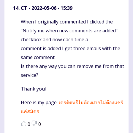
CT
- 2022-05-06 - 15:39
When I originally commented I clicked the
Komentaras
"Notify me when new comments are added"
checkbox and now each time a
comment is added I get three emails with the
same comment.
Is there any way you can remove me from that
service?
Thank you!
Here is my page;
เครดิตฟรีไม่ต้องฝากไม่ต้องแชร์
แค่สมัคร
0
0