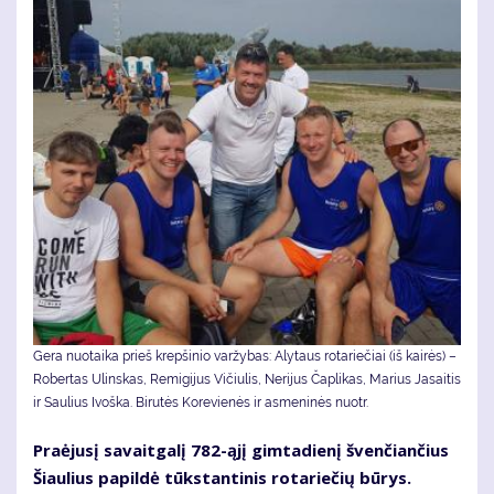
Gera nuotaika prieš krepšinio varžybas: Alytaus rotariečiai (iš kairės) –
Robertas Ulinskas, Remigijus Vičiulis, Nerijus Čaplikas, Marius Jasaitis
ir Saulius Ivoška. Bi­ru­tės Ko­re­vie­nės ir as­me­ni­nės nuotr.
Pra­ėju­sį sa­vait­ga­lį 782-ąjį gim­ta­die­nį šven­čian­čius
Šiau­lius pa­pil­dė tūks­tan­ti­nis ro­ta­rie­čių bū­rys.