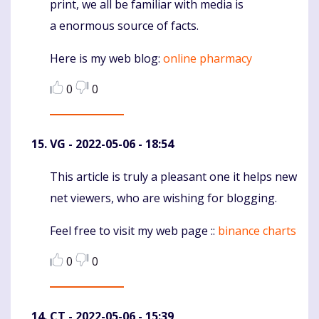
print, we all be familiar with media is
a enormous source of facts.
Here is my web blog:
online pharmacy
0
0
VG
- 2022-05-06 - 18:54
This article is truly a pleasant one it helps new
Komentaras
net viewers, who are wishing for blogging.
Feel free to visit my web page ::
binance charts
0
0
CT
- 2022-05-06 - 15:39