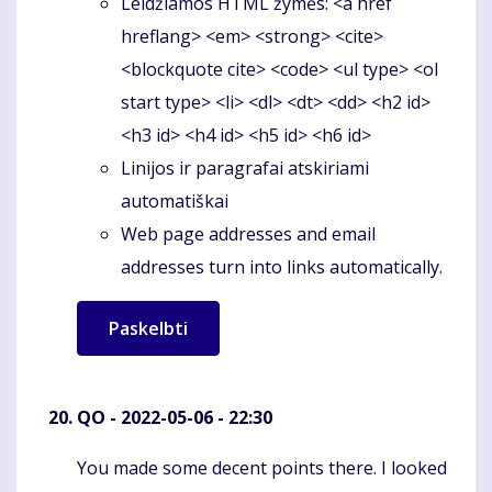
Leidžiamos HTML žymės: <a href
hreflang> <em> <strong> <cite>
<blockquote cite> <code> <ul type> <ol
start type> <li> <dl> <dt> <dd> <h2 id>
<h3 id> <h4 id> <h5 id> <h6 id>
Linijos ir paragrafai atskiriami
automatiškai
Web page addresses and email
addresses turn into links automatically.
QO
- 2022-05-06 - 22:30
You made some decent points there. I looked
Komentaras