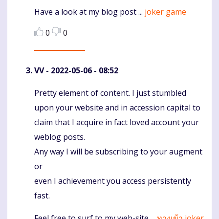
Have a look at my blog post ...
joker game
0
0
VV
- 2022-05-06 - 08:52
Pretty element of content. I just stumbled
Komentaras
upon your website and in accession capital to
claim that I acquire in fact loved account your
weblog posts.
Any way I will be subscribing to your augment
or
even I achievement you access persistently
fast.
Feel free to surf to my web-site ...
ทางเข้า joker