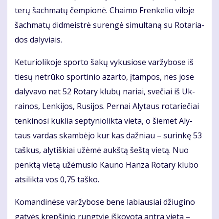
te­rų šach­ma­tų čem­pio­nė. Chai­mo Fren­ke­lio vi­lo­je
šach­ma­tų did­meist­rė su­ren­gė si­mul­ta­ną su Ro­ta­ria­
dos da­ly­viais.
Ke­tu­rio­li­ko­je spor­to ša­kų vy­ku­sio­se var­žy­bo­se iš
tie­sų ne­trū­ko spor­ti­nio azar­to, įtam­pos, nes jo­se
da­ly­va­vo net 52 Ro­ta­ry klu­bų na­riai, sve­čiai iš Uk­
rai­nos, Len­ki­jos, Ru­si­jos. Per­nai Aly­taus ro­ta­rie­čiai
ten­ki­no­si kuk­lia sep­ty­nio­lik­ta vie­ta, o šie­met Aly­
taus var­das skam­bė­jo kur kas daž­niau – su­rin­kę 53
taš­kus, aly­tiš­kiai už­ėmė aukš­tą šeš­tą vie­tą. Nuo
penk­tą vie­tą už­ėmu­sio Kau­no Han­za Ro­ta­ry klu­bo
at­si­lik­ta vos 0,75 taš­ko.
Ko­man­di­nė­se var­žy­bo­se be­ne la­biau­siai džiu­gi­no
gat­vės krep­ši­nio rung­ty­je iš­ko­vo­ta an­tra vie­ta –