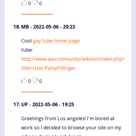
0
0
MB
- 2022-05-06 - 20:23
Cool
gay tube home page
Komentaras
tube:
http://www.aia.community/wiki/en/index.php?
title=User:PatsyPillinger
0
0
UP
- 2022-05-06 - 19:25
Greetings from Los angeles! I'm bored at
Komentaras
work so I decided to browse your site on my