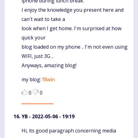
iphone during lunch break.
I enjoy the knowledge you present here and
can't wait to take a
look when I get home. I'm surprised at how
quick your
blog loaded on my phone .. I'm not even using
WIFI, just 3G ..
Anyways, amazing blog!
my blog:
f8win
0
0
YB
- 2022-05-06 - 19:19
Hi, its good paragraph concerning media
Komentaras