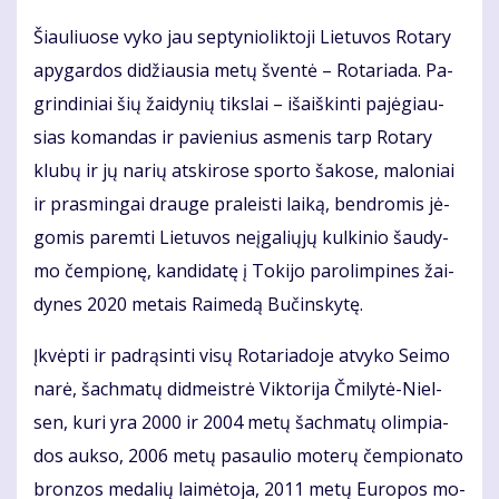
Šiau­liuo­se vy­ko jau sep­ty­nio­lik­to­ji Lie­tu­vos Ro­ta­ry
apy­gar­dos di­džiau­sia me­tų šven­tė – Ro­ta­ria­da. Pa­
grin­di­niai šių žai­dy­nių tiks­lai – iš­aiš­kin­ti pa­jė­giau­
sias ko­man­das ir pa­vie­nius as­me­nis tarp Ro­ta­ry
klu­bų ir jų na­rių at­ski­ro­se spor­to ša­ko­se, ma­lo­niai
ir pra­smin­gai drau­ge pra­leis­ti lai­ką, ben­dro­mis jė­
go­mis pa­rem­ti Lie­tu­vos ne­įga­lių­jų kul­ki­nio šau­dy­
mo čem­pio­nę, kan­di­da­tę į To­ki­jo pa­ro­lim­pi­nes žai­
dy­nes 2020 me­tais Rai­me­dą Bu­čins­ky­tę.
Įkvėp­ti ir pa­drą­sin­ti vi­sų Ro­ta­ria­do­je at­vy­ko Sei­mo
na­rė, šach­ma­tų did­meist­rė Vik­to­ri­ja Čmi­ly­tė-Niel­
sen, ku­ri yra 2000 ir 2004 me­tų šach­ma­tų olim­pia­
dos auk­so, 2006 me­tų pa­sau­lio mo­te­rų čem­pio­na­to
bron­zos me­da­lių lai­mė­to­ja, 2011 me­tų Eu­ro­pos mo­