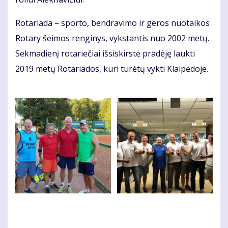
Ro­ta­ria­da – spor­to, ben­dra­vi­mo ir ge­ros nuo­tai­kos
Ro­ta­ry šei­mos ren­gi­nys, vyks­tan­tis nuo 2002 me­tų.
Sek­ma­die­nį ro­ta­rie­čiai iš­si­skirs­tė pra­dė­ję lauk­ti
2019 me­tų Ro­ta­ria­dos, ku­ri tu­rė­tų vyk­ti Klai­pė­do­je.