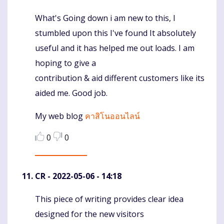
What's Going down i am new to this, I
Komentaras
stumbled upon this I've found It absolutely
useful and it has helped me out loads. I am
hoping to give a
contribution & aid different customers like its
aided me. Good job.
My web blog
คาสิโนออนไลน์
0
0
CR
- 2022-05-06 - 14:18
This piece of writing provides clear idea
Komentaras
designed for the new visitors