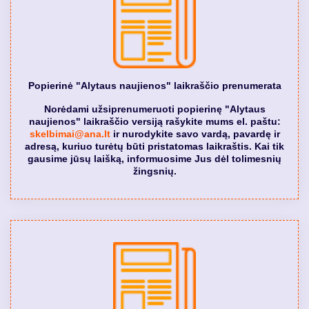
Popierinė "Alytaus naujienos" laikraščio prenumerata
Norėdami užsiprenumeruoti popierinę "Alytaus
naujienos" laikraščio versiją rašykite mums el. paštu:
skelbimai@ana.lt
ir nurodykite savo vardą, pavardę ir
adresą, kuriuo turėtų būti pristatomas laikraštis. Kai tik
gausime jūsų laišką, informuosime Jus dėl tolimesnių
žingsnių.