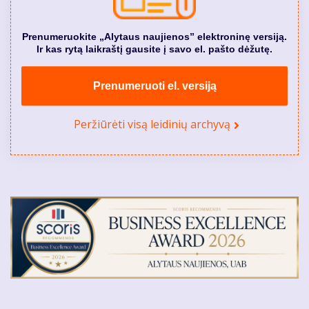
Prenumeruokite „Alytaus naujienos” elektroninę versiją.
Ir kas rytą laikraštį gausite į savo el. pašto dėžutę.
Prenumeruoti el. versiją
Peržiūrėti visą leidinių archyvą