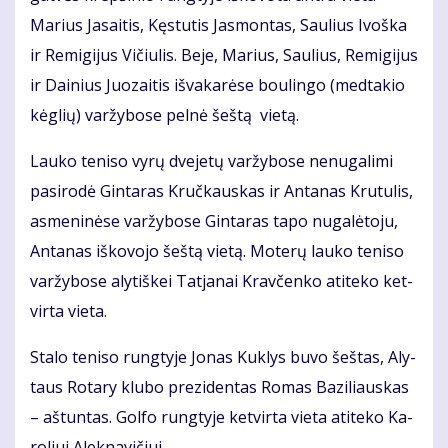
Ma­rius Ja­sai­tis, Kęs­tu­tis Jas­mon­tas, Sau­lius Ivoš­ka
ir Re­mi­gi­jus Vi­čiu­lis. Be­je, Ma­rius, Sau­lius, Re­mi­gi­jus
ir Dai­nius Juo­zai­tis iš­va­ka­rė­se bou­lin­go (med­ta­kio
kėg­lių) var­žy­bo­se pel­nė šeš­tą vie­tą.
Lau­ko te­ni­so vy­rų dve­je­tų var­žy­bo­se ne­nu­ga­li­mi
pa­si­ro­dė Gin­ta­ras Kruč­kaus­kas ir An­ta­nas Kru­tu­lis,
as­me­ni­nė­se var­žy­bo­se Gin­ta­ras ta­po nu­ga­lė­to­ju,
An­ta­nas iš­ko­vo­jo šeš­tą vie­tą. Mo­te­rų lau­ko te­ni­so
var­žy­bo­se aly­tiš­kei Tat­ja­nai Krav­čen­ko ati­te­ko ket­
vir­ta vie­ta.
Sta­lo te­ni­so rung­ty­je Jo­nas Kuk­lys bu­vo šeš­tas, Aly­
taus Ro­ta­ry klu­bo pre­zi­den­tas Ro­mas Ba­zi­liaus­kas
– aš­tun­tas. Gol­fo rung­ty­je ket­vir­ta vie­ta ati­te­ko Ka­
ro­liui Alek­na­vi­čiui.