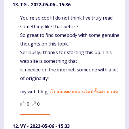
TG
- 2022-05-06 - 15:36
You're so cool! I do not think I've truly read
Komentaras
something like that before.
So great to find somebody with some genuine
thoughts on this topic.
Seriously.. thanks for starting this up. This
web site is something that
is needed on the internet, someone with a bit
of originality!
my web blog;
เว็บสล็อตฝากถอนไม่มีขั้นต่ำวอเลท
0
0
VY
- 2022-05-06 - 15:33