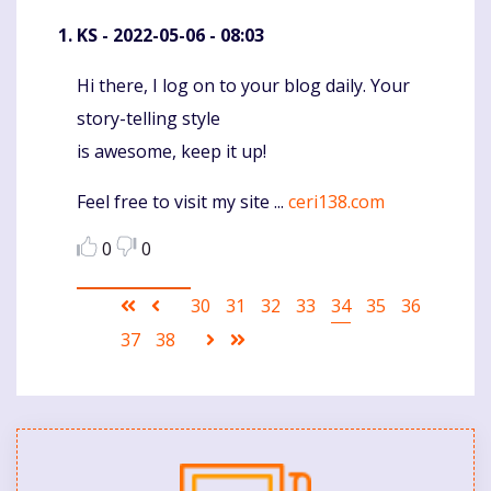
KS
- 2022-05-06 - 08:03
Hi there, I log on to your blog daily. Your
Komentaras
story-telling style
is awesome, keep it up!
Feel free to visit my site ...
ceri138.com
0
0
Pagination
First
Ankstesnis
Puslapis
30
Puslapis
31
Puslapis
32
Puslapis
33
Current
34
Puslapis
35
Puslapis
36
page
puslapis
page
Puslapis
37
Puslapis
38
Sekantis
Last
puslapis
page