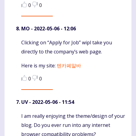
0
0
MO
- 2022-05-06 - 12:06
Clicking on “Apply for Job” wipl take you
Komentaras
directly to the company’s web page.
Here is my site:
텐카페알바
0
0
UV
- 2022-05-06 - 11:54
I am really enjoying the theme/design of your
Komentaras
blog. Do you ever run into any internet
browser compatibility problems?