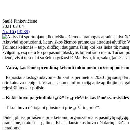
Saulė Pinkevičienė
2021-02-04
Nr.
16 (13539)
Aktyviai sportuojanti, lietuviškos žiemos pramogas atradusi alytiškė 
To­li­mos ke­lio­nės – taip, di­džio­ji dau­gu­ma ša­lių kol kas lie­ka tik mū­sų vi­sų
žvilgs­nių, esą nė­ra ko po pa­sau­lį blaš­ky­tis bū­tent šiuo me­tu. Ta­čiau po­žiū­r
nie­nė, vi­sai ne­se­niai su šei­ma grį­žu­si iš Mal­dy­vų, kur, sa­ko, jau­tė­si sau
– Vai­va, kas lė­mė spren­di­mą ke­liau­ti to­kiu me­tu į už­sie­nį po­il­siau­
– Pa­pras­tai atos­to­gau­da­vo­me du kar­tus per me­tus. 2020-ųjų sau­sį dar atos­
o ir kai­na­vo ne­pi­giai. Vi­sa­da se­ka­me in­for­ma­ci­ją apie ap­ri­bo­ji­mus, g
rė­jo­si ši­lu­mos ir po­il­sio.
– Ko­kie bu­vo pa­grin­di­niai „už“ ir „prieš“ ir kas lė­mė svars­tyk­les
– Tik­rai bu­vo dė­lio­ja­mi pliu­siu­kai prie „už“ ir „prieš“.
Di­de­lį pliu­są pri­ra­šė­me prie ke­lio­nių or­ga­ni­za­to­riaus pa­siū­ly­tų są­ly
pra­ra­si­me, o at­ras­ti – ga­li­me. Ki­tas klaus­tu­kas bu­vo dėl dar­bų. Ta­č
ne­ra­do­me.