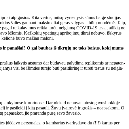
iai at­pi­gu­sios. Ki­ta ver­tus, mū­sų vy­res­ny­sis sū­nus bai­gė stu­di­jas
y­ti to­kios ša­lies gau­nant mak­si­ma­liai ge­ras są­ly­gas – bū­tų nuo­dė­mė. Taip,
: pa­gal rei­ka­la­vi­mus rei­kia tu­rė­ti ne­igia­mą CO­VID-19 tes­tą, at­lik­tą ne
­vo lė­šo­mis. Kaž­ko­kių ypa­tin­gų ap­ri­bo­ji­mų tik­rai ne­bu­vo, iš­sky­rus
o ke­lio­nė bu­vo ma­žiau ma­lo­ni.
i­kas ir pa­na­šiai? O gal bau­bas iš tik­rų­jų ne toks bai­sus, ko­kį mums
ra­šius lai­ky­tis at­stu­mo dar bū­da­vau pa­ly­di­ma re­pli­ko­mis ar ne­pa­ten­
tys vi­si be iš­im­ties tu­rė­jo bū­ti pa­si­tik­ri­nę ir tu­rė­ti tes­tus su ne­igia­
sų lan­ky­tuo­se ku­ror­tuo­se. Dar nie­kad ne­bu­vau atos­to­ga­vu­si to­kio­je
į ir pa­si­lei­di į ki­tą pa­sau­lį. Žu­vų įvai­ro­vė ir gro­žis – ne­ap­sa­ko­mi. O
tų pa­pa­sa­ko­ti jie pra­ran­da pu­sę sa­vo ža­ve­sio.
š­tes įdė­da­vo per­so­na­las, o kam­ba­rius tvar­ky­da­vo du (!!!) kar­tus per