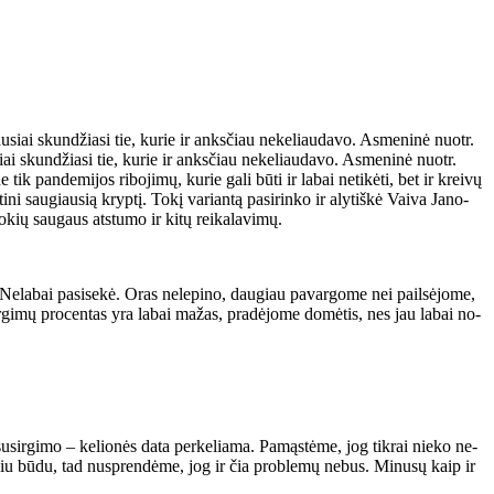
ai skundžiasi tie, kurie ir anksčiau nekeliaudavo. Asmeninė nuotr.
tik pan­de­mi­jos ri­bo­ji­mų, ku­rie ga­li bū­ti ir la­bai ne­ti­kė­ti, bet ir krei­vų
i­ni sau­giau­sią kryp­tį. To­kį va­rian­tą pa­si­rin­ko ir aly­tiš­kė Vai­va Ja­no­
o­kių sau­gaus at­stu­mo ir ki­tų rei­ka­la­vi­mų.
. Ne­la­bai pa­si­se­kė. Oras ne­le­pi­no, dau­giau pa­var­go­me nei pail­sė­jo­me,
­sir­gi­mų pro­cen­tas yra la­bai ma­žas, pra­dė­jo­me do­mė­tis, nes jau la­bai no­
l su­sir­gi­mo – ke­lio­nės da­ta per­ke­lia­ma. Pa­mąs­tė­me, jog tik­rai nie­ko ne­
li­niu bū­du, tad nu­spren­dė­me, jog ir čia pro­ble­mų ne­bus. Mi­nu­sų kaip ir