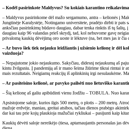
– Ko­dėl pa­si­rin­ko­te Mal­dy­vus? Su ko­kiais ka­ran­ti­no rei­ka­la­vi­ma
– Mal­dy­vus pa­si­rin­ko­me dėl ma­žo ser­ga­mu­mo, an­tra – ke­lio­nės į Mal­dy
Jung­ti­nė­je Ka­ra­lys­tė­je, No­tin­ga­mo uni­ver­si­te­te, pra­dė­jo dirb­ti ir pa
anks­čiau pa­si­rin­ki­mų bū­da­vo dau­giau, da­bar ten­ka rink­tis iš tų ša­lių, į 
dau­giau kaip 96 va­lan­das prieš skry­dį, tad, kol ne­bu­vo­me ga­vę ne­igia­mo te
pri­va­lo­mą kau­kių dė­vė­ji­mą oro uos­te ir lėk­tu­ve (na, bet mes jas ir čia 
– Ar bu­vo šiek tiek ne­jau­ku lei­džian­tis į už­sie­nio ke­lio­nę ir dėl k
vaiz­duo­ja?
– Ne­pa­ju­to­me jo­kio ne­jau­ku­mo. Sa­ky­čiau, di­des­nį ne­jau­ku­mą aš pa­jus
kin­tu žvilgs­niu. Į pan­de­mi­ją aš ir ma­no šei­ma žiū­ri­me tik­rai rim­tai ir at­sa
mais re­zul­ta­tais. Ne­igia­mų re­ak­ci­jų iš ap­lin­ki­nių ir­gi ne­su­lau­kė­me. 
– Ar pa­si­tei­si­no ke­lio­nė, ar pa­vy­ko pail­sė­ti nuo lie­tu­viš­ko ka­ran­ti
– Šią ke­lio­nę aš ga­liu api­bū­din­ti vie­nu žo­džiu – TO­BU­LA. Nuo ka­ran­ti­n
Ap­si­sto­jo­me sa­lo­je, ku­rios il­gis 500 met­rų, o plo­tis – 200 met­rų. At­ro­
ma­žo­je erd­vė­je, ma­niau, grei­tai at­si­bos, ta­čiau die­nos pra­bė­go aki­mirks­
dar kai tau prie ko­jų plau­kio­ja ma­žu­čiai ryk­liu­kai – pa­si­jun­ti kaip ki­ta­
Kau­kių dė­vė­ti sa­lo­je ne­rei­kė­jo (tie­sa, ap­tar­nau­jan­tis per­so­na­las ja
die­ną.