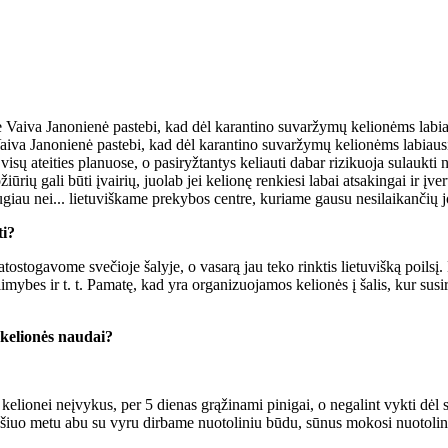
Vaiva Janonienė pastebi, kad dėl karantino suvaržymų kelionėms labiausi
 at­ei­ties pla­nuo­se, o pa­si­ryž­tan­tys ke­liau­ti da­bar ri­zi­kuo­ja su­lauk­ti ne 
ių ga­li bū­ti įvai­rių, juo­lab jei ke­lio­nę ren­kie­si la­bai at­sa­kin­gai ir įver­t
­giau nei... lie­tu­viš­ka­me pre­ky­bos cen­tre, ku­ria­me gau­su ne­si­lai­kan­čių j
ti?
to­ga­vo­me sve­čio­je ša­ly­je, o va­sa­rą jau te­ko rink­tis lie­tu­viš­ką po­il­sį
a­li­my­bes ir t. t. Pa­ma­tę, kad yra or­ga­ni­zuo­ja­mos ke­lio­nės į ša­lis, kur su
 ke­lio­nės nau­dai?
­gų: ke­lio­nei ne­įvy­kus, per 5 die­nas grą­ži­na­mi pi­ni­gai, o ne­ga­lint vyk­ti dė
iau šiuo me­tu abu su vy­ru dir­ba­me nuo­to­li­niu bū­du, sū­nus mo­ko­si nuo­to­