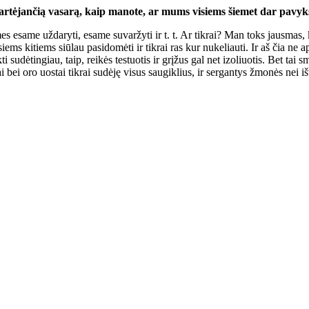
ar­tė­jan­čią va­sa­rą, kaip ma­no­te, ar mums vi­siems šie­met dar pa­vyks pa
: mes esa­me už­da­ry­ti, esa­me su­var­žy­ti ir t. t. Ar tik­rai? Man toks jaus­mas
i­siems ki­tiems siū­lau pa­si­do­mė­ti ir tik­rai ras kur nu­ke­liau­ti. Ir aš čia ne
­ti su­dė­tin­giau, taip, rei­kės te­stuo­tis ir grį­žus gal net izo­liuo­tis. Bet tai
riai bei oro uos­tai tik­rai su­dė­ję vi­sus sau­gik­lius, ir ser­gan­tys žmo­nės nei 