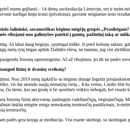
 prieš mums grįž­tant) – 14 die­nų sa­vi­i­zo­lia­ci­ja Lie­tu­vo­je, net ir tu­rint ne
a­vo­me karš­tą­ja li­ni­ja tes­tui (pri­va­lo­ma), ga­vo­me ne­igia­mus tes­to re­zul­
ū­do ša­li­nin­kė, sa­va­no­riš­kos bė­gi­mo mė­gė­jų gru­pės „Pra­si­bė­gam? 
 ri­bo­ja­mi nuo ga­li­my­bes pa­tek­ti į gam­tą, pa­žin­ti­nį ta­ką ar miš­ką k
gam­tą. Aš la­bai daug bė­gio­ju, ypa­tin­gai miš­ke. Ir prieš ke­lio­nę sa­kiau: g
jų me­tų ry­tą bė­gau ap­link Dai­li­dės eže­rą, tai ma­niau, jog vi­si aly­tiš­kiai
 pa­si­gen­du žmo­nių są­mo­nin­gu­mo. Aš už ri­bo­ji­mus, jei tik tai pa­dės su­val­dy
au­go­ti fi­zi­nę ir dva­si­nę svei­ka­tą?
gi­mui. Nuo 2019 me­tų lap­kri­čio su bė­gi­mo drau­ge In­gri­da pri­si­jau­ki­no­me
š­kė, vis dar at­ran­du nau­jų ne­ma­ty­tų vie­tų... Ki­ta ver­tus, Car­dio Hi­it by
ia tiems, kas jau įpra­tę ir be spor­ti­nės veik­los ne­be­ga­li, bet vi­sa­da kvie­č
ė­ju­sį žmo­nių fi­zi­nį ak­ty­vu­mą: pa­dau­gė­jo vaikš­tan­čių­jų, bė­gio­jan­čių­jų.
ia­li­niai tin­klai mir­gė­te mir­ga ne­mo­ka­mų tre­ni­ruo­čių pa­siū­ly­mais, kvie­ti
ių tre­ni­ruo­čių.
a­dės ge­ra kny­ga ar me­di­ta­ci­ja. Vi­si esa­me skir­tin­gi, su skir­tin­gais po­r