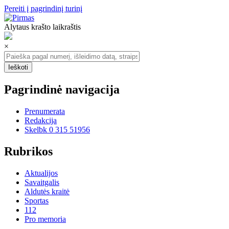
Pereiti į pagrindinį turinį
Alytaus krašto laikraštis
×
Pagrindinė navigacija
Prenumerata
Redakcija
Skelbk 0 315 51956
Rubrikos
Aktualijos
Savaitgalis
Aldutės kraitė
Sportas
112
Pro memoria