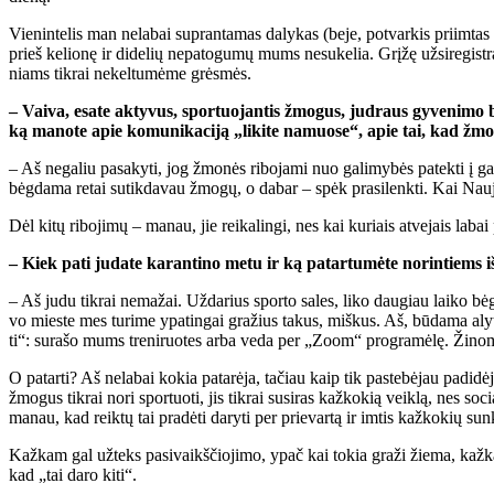
Vie­nin­te­lis man ne­la­bai su­pran­ta­mas da­ly­kas (be­je, po­tvar­kis pri­im­tas
prieš ke­lio­nę ir di­de­lių ne­pa­to­gu­mų mums ne­su­ke­lia. Grį­žę už­si­re­gist­r
niams tik­rai ne­kel­tu­mė­me grės­mės.
– Vai­va, esa­te ak­ty­vus, spor­tuo­jan­tis žmo­gus, jud­raus gy­ve­ni­mo b
ką ma­no­te apie ko­mu­ni­ka­ci­ją „li­ki­te na­muo­se“, apie tai, kad žmo­nės
– Aš ne­ga­liu pa­sa­ky­ti, jog žmo­nės ri­bo­ja­mi nuo ga­li­my­bės pa­tek­ti į 
bėg­da­ma re­tai su­tik­da­vau žmo­gų, o da­bar – spėk pra­si­lenk­ti. Kai Nau­jų­
Dėl ki­tų ri­bo­ji­mų – ma­nau, jie rei­ka­lin­gi, nes kai ku­riais at­ve­jais la­bai
– Kiek pa­ti ju­da­te ka­ran­ti­no me­tu ir ką pa­tar­tu­mė­te no­rin­tiems iš­s
– Aš ju­du tik­rai ne­ma­žai. Už­da­rius spor­to sa­les, li­ko dau­giau lai­ko bė­
vo mies­te mes tu­ri­me ypa­tin­gai gra­žius ta­kus, miš­kus. Aš, bū­da­ma aly­ti
ti“: su­ra­šo mums tre­ni­ruo­tes ar­ba ve­da per „Zo­om“ pro­gra­mė­lę. Ži­no­ma, č
O pa­tar­ti? Aš ne­la­bai ko­kia pa­ta­rė­ja, ta­čiau kaip tik pa­ste­bė­jau pa­di­d
žmo­gus tik­rai no­ri spor­tuo­ti, jis tik­rai su­si­ras kaž­ko­kią veik­lą, nes so­c
ma­nau, kad reik­tų tai pra­dė­ti da­ry­ti per prie­var­tą ir im­tis kaž­ko­kių sun­k
Kaž­kam gal už­teks pa­si­vaikš­čio­ji­mo, ypač kai to­kia gra­ži žie­ma, kaž­kam p
kad „tai da­ro ki­ti“.