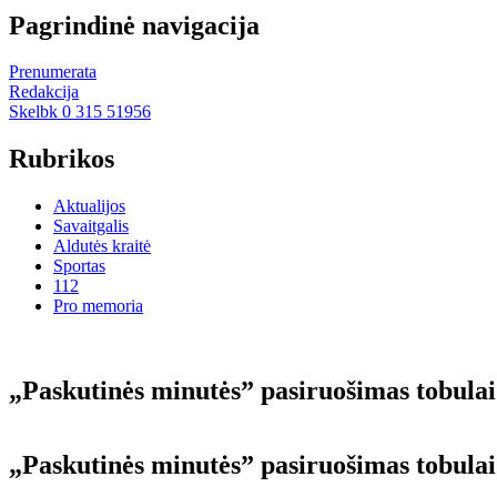
Pagrindinė navigacija
Prenumerata
Redakcija
Skelbk 0 315 51956
Rubrikos
Aktualijos
Savaitgalis
Aldutės kraitė
Sportas
112
Pro memoria
„Pas­ku­ti­nės mi­nu­tės” pa­si­ruo­ši­mas to­bu­lai
„Pas­ku­ti­nės mi­nu­tės” pa­si­ruo­ši­mas to­bu­la