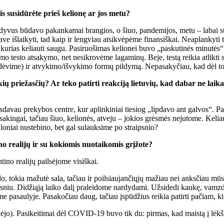
is su­si­dū­rė­te prieš ke­lio­nę ar jos me­tu?
­vus bū­da­vo pa­kan­ka­mai bran­gios, o šiuo, pan­de­mi­jos, me­tu – la­bai stip­r
ts sa­ve iš­lai­ky­ti, tad kaip ir leng­viau at­si­kvė­pė­me fi­nan­siš­kai. Ne­ap­lan­k
ku­rias ke­liau­ti sau­gu. Pa­si­ruo­ši­mas ke­lio­nei bu­vo „pas­ku­ti­nės mi­nu­tės“
s­to at­sa­ky­mo, net ne­si­kro­vė­me la­ga­mi­nų. Be­je, tes­tą rei­kia at­lik­ti sa
dė­vi­me) ir at­vy­ki­mo/iš­vy­ki­mo for­mų pil­dy­mą. Ne­pa­sa­ky­čiau, kad dėl t
o­kių prie­žas­čių? Ar te­ko pa­tir­ti re­ak­ci­ją lie­tu­vių, kad da­bar ne la
­da­vau pre­ky­bos cen­tre, kur ap­lin­ki­niai tie­siog „lip­da­vo ant gal­vos“. Pa­p
­kin­gai, ta­čiau šiuo, ke­lio­nės, at­ve­ju – jo­kios grės­mės ne­ju­to­me. Ke­liau­jan­
Ma­lo­niai nu­ste­bi­no, bet gal su­lauk­si­me po straips­nio?
­no re­a­li­jų ir su ko­kio­mis nuo­tai­ko­mis grį­žo­te?
o re­a­li­jų pail­sė­jo­me vi­siš­kai.
do, to­kia ma­žu­tė sa­la, ta­čiau ir po­il­siau­jan­čių­jų ma­žiau nei anks­čiau mū­
niu. Di­dži­ą­ją lai­ko da­lį pra­lei­do­me nar­dy­da­mi. Už­si­de­di kau­kę, vamz­de­l
me pa­sau­ly­je. Pa­sa­ko­čiau daug, ta­čiau įspū­džius rei­kia pa­tir­ti pa­čiam, ki­
s dė­vė­jo). Pa­si­kei­ti­mai dėl CO­VID-19 bu­vo tik du: pir­mas, kad mais­tą į lėk