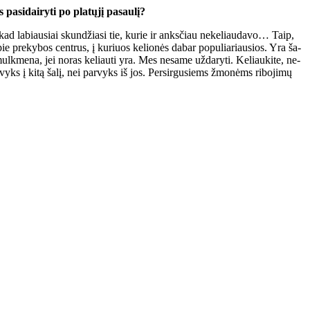
­si­dai­ry­ti po pla­tų­jį pa­sau­lį?
, kad la­biau­siai skun­džia­si tie, ku­rie ir anks­čiau ne­ke­liau­da­vo… Taip,
 apie pre­ky­bos cen­trus, į ku­riuos ke­lio­nės da­bar po­pu­lia­riau­sios. Yra ša­
 smul­kme­na, jei no­ras ke­liau­ti yra. Mes ne­sa­me už­da­ry­ti. Ke­liau­ki­te, ne­
iš­vyks į ki­tą ša­lį, nei par­vyks iš jos. Per­sir­gu­siems žmo­nėms ri­bo­ji­mų