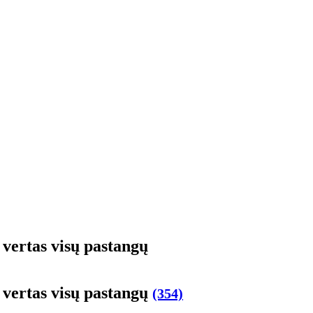
o ver­tas vi­sų pa­stan­gų
o ver­tas vi­sų pa­stan­gų
(354)