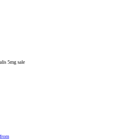
alis 5mg sale
 from