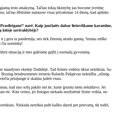
­igia­mą tes­to at­sa­ky­mą. Ta­čiau to­kią ti­ki­my­bę jau bu­vo­me įver­ti­nę
ta­tus, ta­čiau iš­bū­si­me na­muo­se vi­sas pri­va­lo­mas 14 die­nų, kad ap­lin­ki­
Pra­si­bė­gam!“ na­rė. Kaip jau­čia­tės da­bar lie­tu­viš­ka­me ka­ran­ti­ne,
i­to­je sa­vi­val­dy­bė­je?
al ir į ge­ra ta pan­de­mi­ja, nes tiek žmo­nių at­ra­do gam­tą. Se­niau miš­ke
 čia susi­rin­kę!
­ti si­tu­a­ci­ją ir mes ga­lė­si­me grįž­ti į nor­ma­lų gy­ve­ni­mą.
 mau­dy­nes eke­tė­je Dai­li­dė­je. Tad fi­zi­nės veik­los tik­rai ne­trūks­ta. Sa­
 Bo­xing ben­druo­me­nės tre­ne­ris Ra­fa­e­lis Pa­ša­je­vas ne­lei­džia „už­mig­
ia pri­si­jung­ti ir ska­ti­na ju­dė­ti vi­sus.
 Ma­nau, kad nuo so­fų pa­ki­lo net tie, ku­rie įpras­tu me­tu ne­kil­da­vo. Jei
­mais etc. Ki­ta ver­tus, jei žmo­gus nie­ka­da ne­už­si­ė­mė fi­zi­ne veik­la, ne­
ei­kiais. Nie­ka­da ne­rei­kia pul­ti kaž­ko da­ry­ti per prie­var­tą, tik to­dėl,