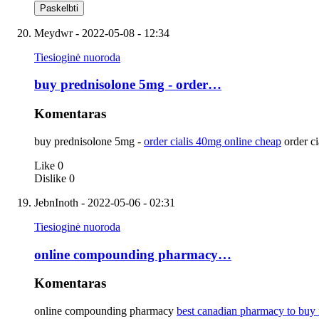
Meydwr
- 2022-05-08 - 12:34
Tiesioginė nuoroda
buy prednisolone 5mg - order…
Komentaras
buy prednisolone 5mg -
order cialis 40mg online cheap
order ci
Like
0
Dislike
0
JebnInoth
- 2022-05-06 - 02:31
Tiesioginė nuoroda
online compounding pharmacy…
Komentaras
online compounding pharmacy
best canadian pharmacy to buy