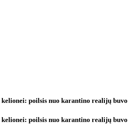
 ke­lio­nei: po­il­sis nuo ka­ran­ti­no realijų bu­v
i ke­lio­nei: po­il­sis nuo ka­ran­ti­no realijų bu­v