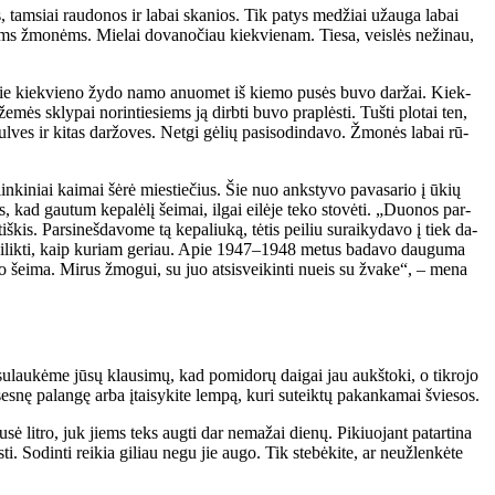
ės, tam­siai rau­do­nos ir la­bai ska­nios. Tik pa­tys me­džiai už­au­ga la­bai
­tiems žmo­nėms. Mie­lai do­va­no­čiau kiek­vie­nam. Tie­sa, veis­lės ne­ži­nau,
d prie kiek­vie­no žy­do na­mo anuo­met iš kie­mo pu­sės bu­vo dar­žai. Kiek­
ės skly­pai no­rin­tie­siems ją dirb­ti bu­vo pra­plės­ti. Tuš­ti plo­tai ten,
ul­ves ir ki­tas dar­žo­ves. Net­gi gė­lių pa­si­so­din­da­vo. Žmo­nės la­bai rū­
ki­niai kai­mai šė­rė mies­tie­čius. Šie nuo anks­ty­vo pa­va­sa­rio į ūkių
 kad gau­tum ke­pa­lė­lį šei­mai, il­gai ei­lė­je te­ko sto­vė­ti. „Duo­nos par­
š­kis. Par­si­neš­da­vo­me tą ke­pa­liu­ką, tė­tis pei­liu su­rai­ky­da­vo į tiek da­
 pa­si­lik­ti, kaip ku­riam ge­riau. Apie 1947–1948 me­tus ba­da­vo dau­gu­ma
­vo šei­ma. Mi­rus žmo­gui, su juo at­si­svei­kin­ti nu­eis su žva­ke“, – me­na
t su­lau­kė­me jū­sų klau­si­mų, kad po­mi­do­rų dai­gai jau aukš­to­ki, o tik­ro­jo
ses­nę pa­lan­gę ar­ba įtai­sy­ki­te lem­pą, ku­ri su­teik­tų pa­kan­ka­mai švie­sos.
sė lit­ro, juk jiems teks aug­ti dar ne­ma­žai die­nų. Pi­kiuo­jant pa­tar­ti­na
ti. So­din­ti rei­kia gi­liau ne­gu jie au­go. Tik ste­bė­ki­te, ar ne­už­len­kė­te