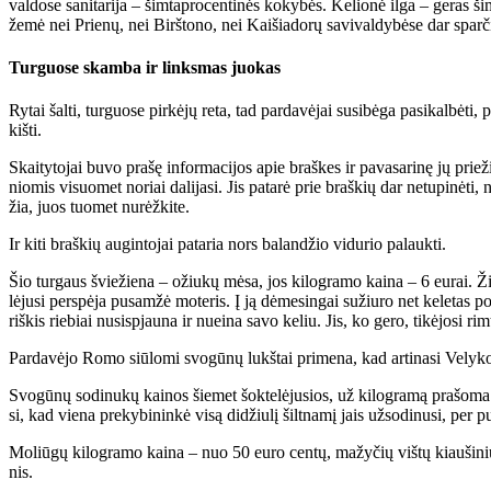
val­do­se sa­ni­ta­ri­ja – šim­tap­ro­cen­ti­nės ko­ky­bės. Ke­lio­nė il­ga – ge­ras š
že­mė nei Prie­nų, nei Birš­to­no, nei Kai­šia­do­rų sa­vi­val­dy­bė­se dar spar­či
Turguose skamba ir linksmas juokas
Ry­tai šal­ti, tur­guo­se pir­kė­jų re­ta, tad par­da­vė­jai su­si­bė­ga pa­si­kal­bė­
kiš­ti.
Skai­ty­to­jai bu­vo pra­šę in­for­ma­ci­jos apie braš­kes ir pa­va­sa­ri­nę jų prie­ž
nio­mis vi­suo­met no­riai da­li­ja­si. Jis pa­ta­rė prie braš­kių dar ne­tu­pi­nė­t
žia, juos tuo­met nu­rėž­ki­te.
Ir ki­ti braš­kių au­gin­to­jai pa­ta­ria nors ba­lan­džio vi­du­rio pa­lauk­ti.
Šio tur­gaus švie­žie­na – ožiu­kų mė­sa, jos ki­log­ra­mo kai­na – 6 eu­rai. Ž
lė­ju­si per­spė­ja pus­am­žė mo­te­ris. Į ją dė­me­sin­gai su­žiu­ro net ke­le­tas
riš­kis rie­biai nu­si­spjau­na ir nu­ei­na sa­vo ke­liu. Jis, ko ge­ro, ti­kė­jo­si rim
Par­da­vė­jo Ro­mo siū­lo­mi svo­gū­nų lukš­tai pri­me­na, kad ar­ti­na­si Ve­ly­
Svo­gū­nų so­di­nu­kų kai­nos šie­met šok­te­lė­ju­sios, už ki­log­ra­mą pra­šo­ma i
si, kad vie­na pre­ky­bi­nin­kė vi­są di­džiu­lį šilt­na­mį jais už­so­di­nu­si, per 
Mo­liū­gų ki­log­ra­mo kai­na – nuo 50 eu­ro cen­tų, ma­žy­čių viš­tų kiau­ši­ni
nis.