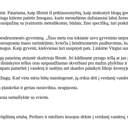
i­mi. Pa­ta­ria­ma, kaip iš­bris­ti iš pri­klau­so­my­bių, kaip at­si­kra­ty­ti blo­gų į
u­din­ga ki­tiems pa­tir­tis žmo­gaus, ku­rio men­ta­li­te­tas daž­niau­siai la­bai že­
a su­si­pa­ži­nę su įvai­rio­mis me­to­di­ko­mis, bū­dais, ži­no spe­ci­fi­ką, tu­ri prak
k­ti į ben­druo­me­nės gy­ve­ni­mą. „Šiuo me­tu esu to­kia­me sa­vo gy­ve­ni­mo tarps
e­su­pran­ta ma­no su­rim­tė­ji­mo, kvie­čia į ben­druo­me­nės pa­si­bu­vi­mus, ku
o­gus. Kaip gy­ven­ti, kiek­vie­nas tu­ri nu­spręs­ti pats. Lin­ki­me Vir­giui su­si­
a­ta­ri­mų at­siun­tė skai­ty­to­ja Bi­ru­tė. Jei kil­di­na­me py­ra­go teš­lą ar ja
 iš­min­ky­tos teš­los oras su­spau­džia­mas skver­bia­si pro ma­žus ply­še­lius ir 
um­pam pa­merk­ti į van­de­nį ir su­dė­jus ant skar­dos pa­lai­ky­ti šil­to­je kros­ny­je
ia­gų. Kad vir­ta mė­sa bū­tų mais­tin­ges­nė, ją rei­kia dė­ti į ver­dan­tį van­de­
lau­ke­liai ir ge­riau nu­si­svi­li­na, ne­ap­juos­ta.
­sia su­mai­šy­ki­te su svies­tu.
a­rūgš­tin­tą sriu­bą. Per­li­nes ir mie­ži­nes kruo­pas dė­ki­te į ver­dan­tį van­de­n