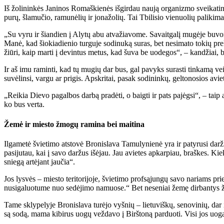
Iš žo­li­nin­kės Ja­ni­nos Ro­maš­kie­nės iš­gir­dau nau­ją or­ga­niz­mo svei­ka­ti
pu­rų, šla­mu­čio, ra­mu­nė­lių ir jo­na­žo­lių. Tai Tbi­li­sio vie­nuo­lių pa­li
„Su vy­ru ir šian­dien į Aly­tų abu at­va­žia­vo­me. Sa­vait­ga­lį mu­gė­je bu­vo­m
Ma­nė, kad šio­kia­die­nio tur­gu­je so­di­nu­ką su­ras, bet ne­si­ma­to to­kių pr
žiū­ri, kaip mar­ti į de­vin­tus me­tus, kad šu­va be uo­de­gos“, – kan­džiai, bet
Ir aš imu ra­min­ti, kad tų mu­gių dar bus, gal pa­vyks su­ras­ti tin­ka­mą veis­lę
su­vė­lin­si, var­gu ar pri­gis. Ap­skri­tai, pa­sak so­di­nin­kų, gel­to­no­sios avie­t
„Rei­kia Die­vo pa­gal­bos dar­bą pra­dė­ti, o baig­ti ir pats pa­jėg­si“, – taip a
ko bus ver­ta.
Že­mė ir mies­to žmo­gų ra­mi­na bei mai­ti­na
Il­ga­me­tė švie­ti­mo at­sto­vė Bro­nis­la­va Ta­mu­ly­nie­nė yra ir pa­ty­ru­si dar­
pa­si­ju­tau, kai į sa­vo dar­žus iš­ėjau. Jau avie­tes ap­kar­piau, braš­kes. Kiek
snie­gą ar­tė­jant jau­čia“.
Jos lys­vės – mies­to te­ri­to­ri­jo­je, švie­ti­mo prof­są­jun­gų sa­vo na­riams p
nu­si­ga­luo­tu­me nuo se­dė­ji­mo na­muo­se.“ Bet ne­se­niai že­mę dir­ban­tys žm
Ta­me skly­pe­ly­je Bro­nis­la­va tu­rė­jo vyš­nių – lie­tu­viš­kų, se­no­vi­nių, dar
są so­dą, ma­ma ki­bi­rus uo­gų vež­da­vo į Birš­to­ną par­duo­ti. Vi­si jos uo­ga