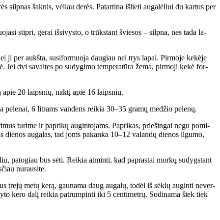
ės sil­pnas šak­nis, vė­liau de­rės. Pa­tar­ti­na iš­lie­ti au­ga­lė­liui du kar­tus per
a­si stip­ri, ge­rai iš­si­vys­to, o trūks­tant švie­sos – sil­pna, nes ta­da la­
jei ji per aukš­ta, su­si­for­muo­ja dau­giau nei trys la­pai. Pir­mo­je ke­kė­je
 Jei dvi sa­vai­tes po su­dy­gi­mo tem­pe­ra­tū­ra že­ma, pir­mo­ji ke­kė for­
­ną apie 20 laips­nių, nak­tį apie 16 laips­nių.
in­ka pe­le­nai, 6 lit­rams van­dens rei­kia 30–35 gra­mų me­džio pe­le­nų.
ri­mus tu­ri­me ir pa­pri­kų au­gin­to­jams. Pa­pri­kas, prie­šin­gai ne­gu po­mi­
um­pos die­nos au­ga­las, tad joms pa­kan­ka 10–12 va­lan­dų die­nos il­gu­mo,
­liu, pa­to­giau bus sė­ti. Rei­kia at­min­ti, kad pa­pras­tai mor­kų su­dygs­tant
s­čiau nu­rau­si­te.
­jus tre­jų me­tų ke­rą, gau­na­ma daug au­ga­lų, to­dėl iš sėk­lų au­gin­ti ne­ver­
­ly­to ke­ro da­lį rei­kia pa­trum­pin­ti iki 5 cen­ti­met­rų. So­di­na­ma šiek tiek