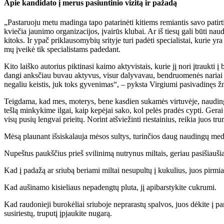
Apie kan­di­da­to į me­rus pa­siun­ti­nio vi­zi­tą ir pa­ža­dą
„Pas­ta­ruo­ju me­tu ma­din­ga ta­po pa­ta­ri­nė­ti ki­tiems re­mian­tis sa­vo pa­tir­t
kvie­čia jau­ni­mo or­ga­ni­za­ci­jos, įvai­rūs klu­bai. Ar iš tie­sų ga­li bū­ti na
ki­toks. Ir ypač pri­klau­so­my­bių sri­ty­je tu­ri pa­dė­ti spe­cia­lis­tai, ku­rie yr
mų įvei­kė tik spe­cia­lis­tams pa­de­dant.
Ki­to laiš­ko au­to­rius pik­ti­na­si kai­mo ak­ty­vis­tais, ku­rie jį no­ri įtrau
dan­gi anks­čiau bu­vau ak­ty­vus, vi­sur da­ly­va­vau, ben­druo­me­nės na­riai n
ne­ga­liu keis­tis, juk toks gy­ve­ni­mas“, – pyks­ta Vir­giu­mi pa­si­va­di­nęs žm
Teig­da­ma, kad mes, mo­te­rys, be­ne kas­dien su­ka­mės vir­tu­vė­je, nau­din­gų p
teš­lą min­ky­ki­me il­gai, kaip ke­pė­jai sa­ko, kol pe­lės pra­dės cyp­ti. Ge­rai
vi­sų pu­sių leng­vai pri­ei­tų. No­rint at­švie­žin­ti ries­tai­nius, rei­kia juos tr
Mė­są plau­nant iš­si­ska­lau­ja mė­sos sul­tys, tu­rin­čios daug nau­din­gų me­dž
Nu­peš­tus paukš­čius prieš svi­li­ni­mą nu­try­nus mil­tais, ge­riau pa­si­šiau­šia p
Kad į pa­da­žą ar sriu­bą be­ria­mi mil­tai ne­su­pul­tų į ku­ku­lius, juos pir­miau
Kad au­ši­na­mo ki­sie­liaus ne­pa­deng­tų plu­ta, jį api­bars­ty­ki­te cuk­ru­mi.
Kad rau­do­nie­ji bu­ro­kė­liai sriu­bo­je ne­pra­ras­tų spal­vos, juos dė­ki­te į p
su­si­ries­tų, tru­pu­tį įpjau­ki­te nu­ga­rą.