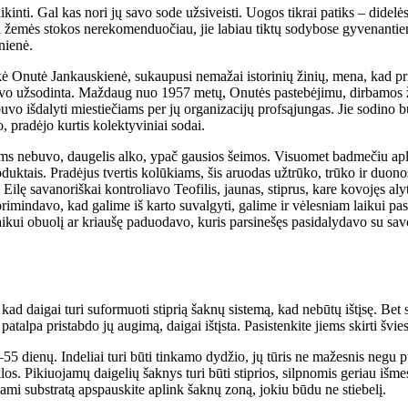
i­kin­ti. Gal kas no­ri jų sa­vo so­de už­si­veis­ti. Uo­gos tik­rai pa­tiks – di­de­l
ų dėl že­mės sto­kos ne­re­ko­men­duo­čiau, jie la­biau tik­tų so­dy­bo­se gy­ve­nan
nie­nė.
­kė Onu­tė Jan­kaus­kie­nė, su­kau­pu­si ne­ma­žai is­to­ri­nių ži­nių, me­na, ka
vo už­so­din­ta. Maž­daug nuo 1957 me­tų, Onu­tės pa­ste­bė­ji­mu, dir­ba­mos že­m
vo iš­da­ly­ti mies­tie­čiams per jų or­ga­ni­za­ci­jų prof­są­jun­gas. Jie so­di­no b
 pra­dė­jo kur­tis ko­lek­ty­vi­niai so­dai.
 ne­bu­vo, dau­ge­lis al­ko, ypač gau­sios šei­mos. Vi­suo­met bad­me­čiu ap­lin­
uk­tais. Pra­dė­jus tver­tis ko­lū­kiams, šis aruo­das už­trū­ko, trū­ko ir duo­nos,
ę sa­va­no­riš­kai kon­tro­lia­vo Te­ofi­lis, jau­nas, stip­rus, ka­re ko­vo­jęs aly­ti
i­min­da­vo, kad ga­li­me iš kar­to su­val­gy­ti, ga­li­me ir vė­les­niam lai­kui
kui obuo­lį ar kriau­šę pa­duo­da­vo, ku­ris par­si­ne­šęs pa­si­da­ly­da­vo su sa
, kad dai­gai tu­ri su­for­muo­ti stip­rią šak­nų sis­te­mą, kad ne­bū­tų iš­tį­sę. Be
al­pa pri­stab­do jų au­gi­mą, dai­gai iš­tįs­ta. Pa­si­sten­ki­te jiems skir­ti švie­
 die­nų. In­de­liai tu­ri bū­ti tin­ka­mo dy­džio, jų tū­ris ne ma­žes­nis ne­gu pu­
os. Pi­kiuo­ja­mų dai­ge­lių šak­nys tu­ri bū­ti stip­rios, sil­pno­mis ge­riau iš­mes­
­da­mi sub­stra­tą ap­spaus­ki­te ap­link šak­nų zo­ną, jo­kiu bū­du ne stie­be­lį.