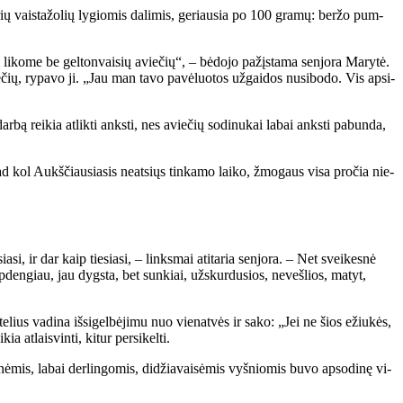
u­rių vais­ta­žo­lių ly­gio­mis da­li­mis, ge­riau­sia po 100 gra­mų: ber­žo pum­
 li­ko­me be gel­ton­vai­sių avie­čių“, – bė­do­jo pa­žįs­ta­ma sen­jo­ra Ma­ry­tė.
e­čių, ry­pa­vo ji. „Jau man ta­vo pa­vė­luo­tos už­gai­dos nu­si­bo­do. Vis ap­si­
­bą rei­kia at­lik­ti anks­ti, nes avie­čių so­di­nu­kai la­bai anks­ti pa­bun­da,
, kad kol Aukš­čiau­sia­sis ne­at­siųs tin­ka­mo lai­ko, žmo­gaus vi­sa pro­čia nie­
sia­si, ir dar kaip tie­sia­si, – links­mai ati­ta­ria sen­jo­ra. – Net svei­kes­nė
 ap­den­giau, jau dygs­ta, bet sun­kiai, už­skur­du­sios, ne­veš­lios, ma­tyt,
e­lius va­di­na iš­si­gel­bė­ji­mu nuo vie­nat­vės ir sa­ko: „Jei ne šios ežiu­kės,
t­lais­vin­ti, ki­tur per­si­kel­ti.
i­nė­mis, la­bai der­lin­go­mis, di­džia­vai­sė­mis vyš­nio­mis bu­vo ap­so­di­nę vi­