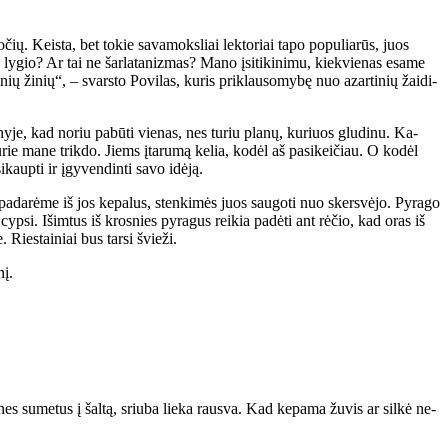
pro­čių. Keis­ta, bet to­kie sa­va­moks­liai lek­to­riai ta­po po­pu­lia­rūs, juos
mo ly­gio? Ar tai ne šar­la­ta­niz­mas? Ma­no įsi­ti­ki­ni­mu, kiek­vie­nas esa­me
­ti­nių ži­nių“, – svars­to Po­vi­las, ku­ris pri­klau­so­my­bę nuo azar­ti­nių žai­di­
­ny­je, kad no­riu pa­bū­ti vie­nas, nes tu­riu pla­nų, ku­riuos glu­di­nu. Ka­
­rie ma­ne trik­do. Jiems įta­ru­mą ke­lia, ko­dėl aš pa­si­kei­čiau. O ko­dėl
kaup­ti ir įgy­ven­din­ti sa­vo idė­ją.
u pa­da­rė­me iš jos ke­pa­lus, sten­ki­mės juos sau­go­ti nuo skers­vė­jo. Py­ra­go
cyp­si. Iš­im­tus iš kros­nies py­ra­gus rei­kia pa­dė­ti ant rė­čio, kad oras iš
. Ries­tai­niai bus tar­si švie­ži.
nį.
į, nes su­me­tus į šal­tą, sriu­ba lie­ka raus­va. Kad ke­pa­ma žu­vis ar sil­kė ne­