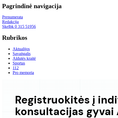
Pagrindinė navigacija
Prenumerata
Redakcija
Skelbk 0 315 51956
Rubrikos
Aktualijos
Savaitgalis
Aldutės kraitė
Sportas
112
Pro memoria