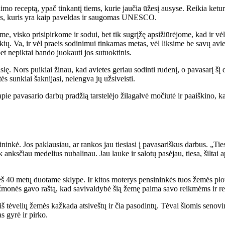
­ni­mo re­cep­tą, ypač tin­kan­tį tiems, ku­rie jau­čia ūže­sį au­sy­se. Rei­kia ke­t
­ki­mas, ku­ris yra kaip pa­vel­das ir sau­go­mas UNES­CO.
e, vis­ko pri­si­pir­ko­me ir so­dui, bet tik su­grį­žę ap­si­žiū­rė­jo­me, kad ir vėl
e­kių. Va, ir vėl pra­eis so­di­ni­mui tin­ka­mas me­tas, vėl lik­si­me be sa­vų avi
 ne­pik­tai ban­do juo­kau­ti jos su­tuok­ti­nis.
. Nors pui­kiai ži­nau, kad avie­tes ge­riau so­din­ti ru­de­nį, o pa­va­sa­rį šį dar
ės sun­kiai šak­ni­ja­si, ne­leng­va jų už­si­veis­ti.
pie pa­va­sa­rio dar­bų pra­džią tars­te­lė­jo ži­la­gal­vė mo­čiu­tė ir pa­aiš­ki­no
ži­nin­kė. Jos pa­klau­siau, ar ran­kos jau tie­sia­si į pa­va­sa­riš­kus dar­bus. „Tie­
 anks­čiau me­de­lius nu­ba­li­nau. Jau lau­ke ir sa­lo­tų pa­sė­jau, tie­sa, šil­tai
rieš 40 me­tų duo­ta­me skly­pe. Ir ki­tos mo­te­rys pen­si­nin­kės tuos že­mės plo­t
o­nės ga­vo raš­tą, kad sa­vi­val­dy­bė šią že­mę pa­ima sa­vo reik­mėms ir rei­kia a
 iš tė­ve­lių že­mės kaž­ka­da at­si­veš­tų ir čia pa­so­din­tų. Tė­vai šio­mis se­no­v
s gy­rė ir pir­ko.