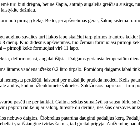
Že­mė tu­ri bū­ti drėg­na, bet ne šla­pia, ant­raip au­ga­lė­lis grei­čiau su­sirgs, tu­r
lais­ty­ki­te daž­niau.
or­muo­ti pir­mą­ją ke­kę. Be to, jei ap­švie­ti­mas ge­ras, šak­nų sis­te­ma for­muo­j
­gų au­gi­mo sa­vai­tes tu­ri įta­kos la­pų skai­čiui tarp pir­mos ir ant­ros ke­kių: 
 die­nų. Kuo di­des­nis ap­švie­ti­mas, tuo že­miau for­muo­ja­si pir­mo­ji ke­kė.
i – pir­mo­ji ke­kė for­muo­ja­si virš 11 la­po.
ks­ta, de­for­muo­ja­si, au­ga­lai iš­tįs­ta. Dai­gams ge­riau­sia tem­pe­ra­tū­ra die
­kiems lit­rams van­dens už­teks 0,2 lit­ro tir­pa­lo. Po­mi­do­rų dai­gams la­bai t
ai ne­mėgs­ta per­džiū­ti, lais­to­mi per ma­žai jie pra­de­da me­dė­ti. Ke­lis pa­ta­
bū­ki­te ati­dūs, kad ne­už­lenk­tu­mė­te šak­ne­lės. Sal­džio­sios pa­pri­kos – tr
svar­bu pa­sė­ti ne per tan­kiai. Ga­li­ma sėk­las su­mai­šy­ti su sau­su bi­riu smė
­vi­nį pa­pro­tį ri­di­kė­lių ar sa­lo­tų, tu­rė­si­te du der­lius, nes šias dar­žo­ves ank
s ne­bu­vo dai­gios. Čiob­re­lius pa­tar­ti­na dau­gin­ti pa­da­li­jus ke­rą. Pa­da­li
e­be­liai yra iš­si­au­gi­nę tvir­tas šak­nis, tad grei­tai pri­gy­ja. Ant­že­mi­nę pa­da