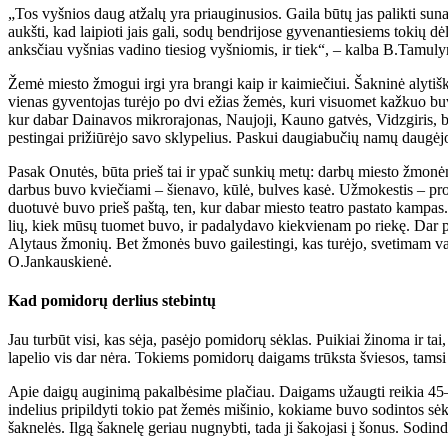
„Tos vyš­nios daug at­ža­lų yra pri­au­gi­nu­sios. Gai­la bū­tų jas pa­lik­ti su­na
aukš­ti, kad lai­pio­ti jais ga­li, so­dų ben­dri­jo­se gy­ve­nan­tie­siems to­ki
anks­čiau vyš­nias va­di­no tie­siog vyš­nio­mis, ir tiek“, – kal­ba B.Ta­mu­ly­
Že­mė mies­to žmo­gui ir­gi yra bran­gi kaip ir kai­mie­čiui. Šak­ni­nė aly­tiš
vie­nas gy­ven­to­jas tu­rė­jo po dvi ežias že­mės, ku­ri vi­suo­met kaž­kuo bu­
kur da­bar Dai­na­vos mik­ro­ra­jo­nas, Nau­jo­ji, Kau­no gat­vės, Vidz­gi­ris, bu­
pes­tin­gai pri­žiū­rė­jo sa­vo skly­pe­lius. Pas­kui dau­gia­bu­čių na­mų dau­gė­jo,
Pa­sak Onu­tės, bū­ta prieš tai ir ypač sun­kių me­tų: dar­bų mies­to žmo­nėms
dar­bus bu­vo kvie­čia­mi – šie­na­vo, kū­lė, bul­ves ka­sė. Už­mo­kes­tis – pro­d
duo­tu­vė bu­vo prieš pa­štą, ten, kur da­bar mies­to te­at­ro pa­sta­to kam­pas. Ei­l
lių, kiek mū­sų tuo­met bu­vo, ir pa­da­ly­da­vo kiek­vie­nam po rie­kę. Dar pr
Aly­taus žmo­nių. Bet žmo­nės bu­vo gai­les­tin­gi, kas tu­rė­jo, sve­ti­mam vai­
O.Jan­kaus­kie­nė.
Kad po­mi­do­rų der­lius ste­bin­tų
Jau tur­būt vi­si, kas sė­ja, pa­sė­jo po­mi­do­rų sėk­las. Pui­kiai ži­no­ma ir tai
la­pe­lio vis dar nė­ra. To­kiems po­mi­do­rų dai­gams trūks­ta švie­sos, tam­si pa­t
Apie dai­gų au­gi­ni­mą pa­kal­bė­si­me pla­čiau. Dai­gams už­aug­ti rei­kia 45–55
in­de­lius pri­pil­dy­ti to­kio pat že­mės mi­ši­nio, ko­kia­me bu­vo so­din­tos sėk­l
šak­ne­lės. Il­gą šak­ne­lę ge­riau nu­gnyb­ti, ta­da ji ša­ko­ja­si į šo­nus. So­din