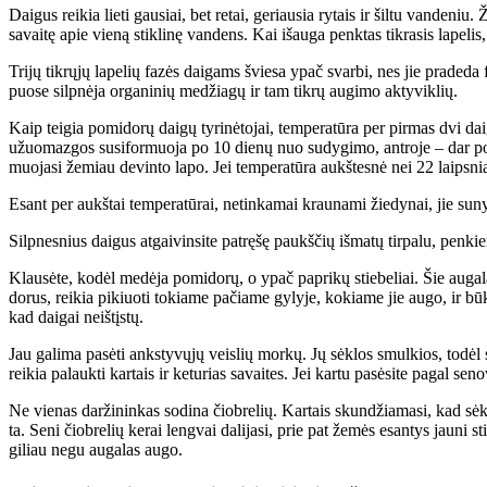
Dai­gus rei­kia lie­ti gau­siai, bet re­tai, ge­riau­sia ry­tais ir šil­tu van­de­niu. 
sa­vai­tę apie vie­ną stik­li­nę van­dens. Kai iš­au­ga penk­tas tik­ra­sis la­pe­lis, 
Tri­jų tik­rų­jų la­pe­lių fa­zės dai­gams švie­sa ypač svar­bi, nes jie pra­de­da f
puo­se sil­pnė­ja or­ga­ni­nių me­džia­gų ir tam tik­rų au­gi­mo ak­ty­vik­lių.
Kaip tei­gia po­mi­do­rų dai­gų ty­ri­nė­to­jai, tem­pe­ra­tū­ra per pir­mas dvi dai
užuo­maz­gos su­si­for­muo­ja po 10 die­nų nuo su­dy­gi­mo, ant­ro­je – dar po 8
muo­ja­si že­miau de­vin­to la­po. Jei tem­pe­ra­tū­ra aukš­tes­nė nei 22 laips­nia
Esant per aukš­tai tem­pe­ra­tū­rai, ne­tin­ka­mai krau­na­mi žie­dy­nai, jie su­ny
Sil­pnes­nius dai­gus at­gai­vin­si­te pa­trę­šę paukš­čių iš­ma­tų tir­pa­lu, pen
Klau­sė­te, ko­dėl me­dė­ja po­mi­do­rų, o ypač pa­pri­kų stie­be­liai. Šie au­ga­l
do­rus, rei­kia pi­kiuo­ti to­kia­me pa­čia­me gy­ly­je, ko­kia­me jie au­go, ir 
kad dai­gai ne­iš­tįs­tų.
Jau ga­li­ma pa­sė­ti anks­ty­vų­jų veis­lių mor­kų. Jų sėk­los smul­kios, to­dėl 
rei­kia pa­lauk­ti kar­tais ir ke­tu­rias sa­vai­tes. Jei kar­tu pa­sė­si­te pa­gal se­no
Ne vie­nas dar­ži­nin­kas so­di­na čiob­re­lių. Kar­tais skun­džia­ma­si, kad sėk­lo
ta. Se­ni čiob­re­lių ke­rai leng­vai da­li­ja­si, prie pat že­mės esan­tys jau­ni sti
gi­liau ne­gu au­ga­las au­go.