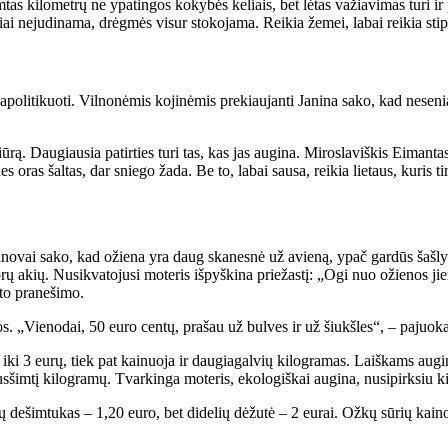
im­tas ki­lo­met­rų ne ypa­tin­gos ko­ky­bės ke­liais, bet lė­tas va­žia­vi­mas tu­ri ir
ai ne­ju­di­na­ma, drėg­mės vi­sur sto­ko­ja­ma. Rei­kia že­mei, la­bai rei­kia stip­r
ti, pa­po­li­ti­kuo­ti. Vil­no­nė­mis ko­ji­nė­mis pre­kiau­jan­ti Ja­ni­na sa­ko, kad n
iū­rą. Dau­giau­sia pa­tir­ties tu­ri tas, kas jas au­gi­na. Mi­ros­la­viš­kis Ei­man­tas
i, nes oras šal­tas, dar snie­go ža­da. Be to, la­bai sau­sa, rei­kia lie­taus, ku­ris
i­no­vai sa­ko, kad ožie­na yra daug ska­nes­nė už avie­ną, ypač gar­dūs šaš­ly­k
 po­rų akių. Nu­si­kva­to­ju­si mo­te­ris iš­pyš­ki­na prie­žas­tį: „Ogi nuo ožie­nos
­to pra­ne­ši­mo.
kos. „Vie­no­dai, 50 eu­ro cen­tų, pra­šau už bul­ves ir už šiukš­les“, – pa­juo­k
ki 3 eu­rų, tiek pat kai­nuo­ja ir dau­gia­gal­vių ki­log­ra­mas. Laiš­kams au­gin­ti 
pus­šim­tį ki­log­ra­mų. Tvar­kin­ga mo­te­ris, eko­lo­giš­kai au­gi­na, nu­si­pirk­siu 
ų de­šim­tu­kas – 1,20 eu­ro, bet di­de­lių dė­žu­tė – 2 eu­rai. Ož­kų sū­rių kai­n