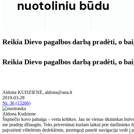
Rei­kia Die­vo pa­gal­bos dar­bą pra­dė­ti, o baig
Rei­kia Die­vo pa­gal­bos dar­bą pra­dė­ti, o baig
Aldona KUDZIENĖ, aldona@ana.lt
2019-03-28
Nr.
36 (13266)
Aldona Kudziene
Šių­me­čio ko­vo pa­bai­ga – ver­ta kri­ti­kos. Jau ne vie­nas ūki­nin­kas bul­ves 
me pra­dė­ję džiaug­tis. Teks pri­vers­ti­nai ku­riam lai­kui prie dar­ži­nin­ko li­t
pa­į­vai­rin­ti viš­te­lė­mis de­dek­lė­mis, įno­rin­go­ji pa­ne­lė na­vi­ga­ci­ja ve­dė