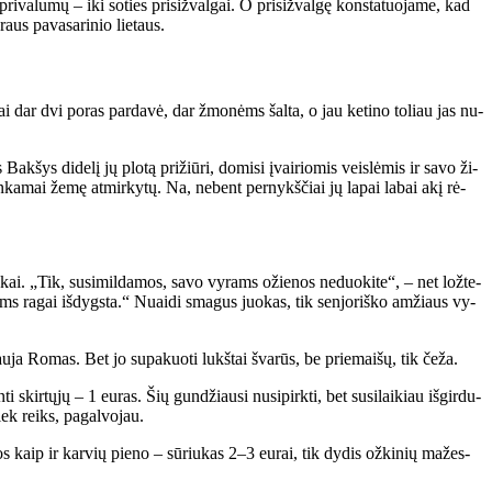
 pri­va­lu­mų – iki so­ties pri­siž­val­gai. O pri­siž­val­gę kon­sta­tuo­ja­me, kad
aus pa­va­sa­ri­nio lie­taus.
e­se­niai dar dvi po­ras par­da­vė, dar žmo­nėms šal­ta, o jau ke­ti­no to­liau jas nu­
 Bak­šys di­de­lį jų plo­tą pri­žiū­ri, do­mi­si įvai­rio­mis veis­lė­mis ir sa­vo ži­
 tin­ka­mai že­mę at­mir­ky­tų. Na, ne­bent per­nykš­čiai jų la­pai la­bai akį rė­
ai. „Tik, su­si­mil­da­mos, sa­vo vy­rams ožie­nos ne­duo­ki­te“, – net lož­te­
 jiems ra­gai iš­dygs­ta.“ Nu­ai­di sma­gus juo­kas, tik sen­jo­riš­ko am­žiaus vy­
au­ja Ro­mas. Bet jo su­pa­kuo­ti lukš­tai šva­rūs, be prie­mai­šų, tik če­ža.
skir­tų­jų – 1 eu­ras. Šių gun­džiau­si nu­si­pirk­ti, bet su­si­lai­kiau iš­gir­du­
kiek reiks, pa­gal­vo­jau.
os kaip ir kar­vių pie­no – sū­riu­kas 2–3 eu­rai, tik dy­dis ož­ki­nių ma­žes­