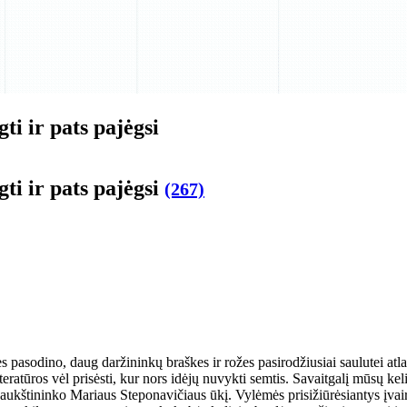
­ti ir pats pa­jėg­si
­ti ir pats pa­jėg­si
(267)
pa­so­di­no, daug dar­ži­nin­kų braš­kes ir ro­žes pa­si­ro­džiu­siai sau­lu­tei at­la
e­ra­tū­ros vėl pri­sės­ti, kur nors idė­jų nu­vyk­ti sem­tis. Sa­vait­ga­lį mū­sų ke­l
 į paukš­ti­nin­ko Ma­riaus Ste­po­na­vi­čiaus ūkį. Vy­lė­mės pri­si­žiū­rė­sian­tys įvai­