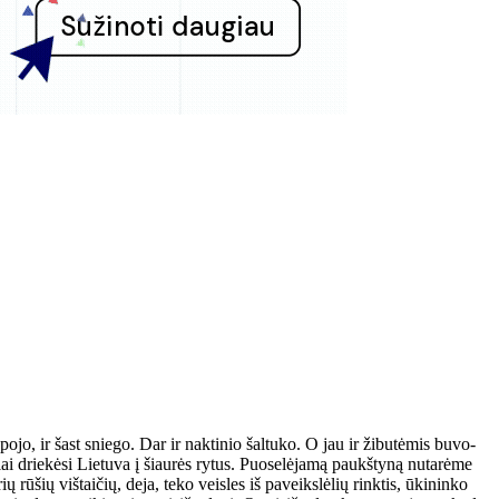
­po­jo, ir šast snie­go. Dar ir nak­ti­nio šal­tu­ko. O jau ir ži­bu­tė­mis bu­vo­
iai drie­kė­si Lie­tu­va į šiau­rės ry­tus. Puo­se­lė­ja­mą paukš­ty­ną nu­ta­rė­me
rių rū­šių viš­tai­čių, de­ja, te­ko veis­les iš pa­veiks­lė­lių rink­tis, ūki­nin­ko