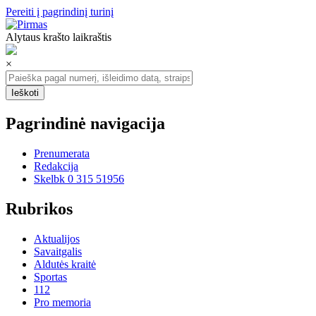
Pereiti į pagrindinį turinį
Alytaus krašto laikraštis
×
Pagrindinė navigacija
Prenumerata
Redakcija
Skelbk 0 315 51956
Rubrikos
Aktualijos
Savaitgalis
Aldutės kraitė
Sportas
112
Pro memoria