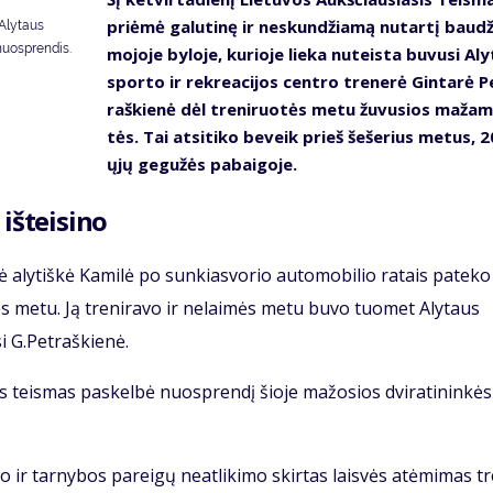
pri­ėmė ga­lu­ti­nę ir ne­skun­džia­mą nu­tar­tį bau­d
 Alytaus
nuosprendis.
mo­jo­je by­lo­je, ku­rio­je lie­ka nu­teis­ta bu­vu­si Al
spor­to ir rek­re­a­ci­jos cen­tro tre­ne­rė Gin­ta­rė P
raš­kie­nė dėl tre­ni­ruo­tės me­tu žu­vu­sios ma­ža­
tės. Tai at­si­ti­ko be­veik prieš še­še­rius me­tus, 
ųjų ge­gu­žės pa­bai­go­je.
iš­tei­si­no
aly­tiš­kė Ka­mi­lė po sun­kias­vo­rio au­to­mo­bi­lio ra­tais pa­te­ko
­tės me­tu. Ją tre­ni­ra­vo ir ne­lai­mės me­tu bu­vo tuo­met Aly­taus
si G.Pet­raš­kie­nė.
s teis­mas pa­skel­bė nuosp­ren­dį šio­je ma­žo­sios dvi­ra­ti­nin­kės
 ir tar­ny­bos pa­rei­gų ne­at­li­ki­mo skir­tas lais­vės at­ėmi­mas t