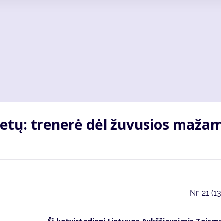
e­tų: tre­ne­rė dėl žu­vu­sios ma­ža­
)
Nr.
21 (1
Šį ket­vir­ta­die­nį Lie­tu­vos Aukš­čiau­sia­sis Teis­m