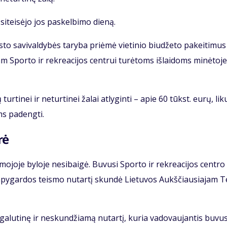
i­tei­sė­jo jos pa­skel­bi­mo die­ną.
to sa­vi­val­dy­bės ta­ry­ba pri­ėmė vie­ti­nio biu­dže­to pa­kei­ti­mus
am Spor­to ir rek­re­a­ci­jos cen­trui tu­rė­toms iš­lai­doms mi­nė­to­je
r­ti­nei ir ne­tur­ti­nei ža­lai at­ly­gin­ti – apie 60 tūkst. eu­rų, li­ku
oms pa­deng­ti.
rė
mo­jo­je by­lo­je ne­si­bai­gė. Bu­vu­si Spor­to ir rek­re­a­ci­jos cen­tro
apy­gar­dos teis­mo nu­tar­tį skun­dė Lie­tu­vos Aukš­čiau­sia­jam T
ga­lu­ti­nę ir ne­skun­džia­mą nu­tar­tį, ku­ria va­do­vau­jan­tis bu­vu­