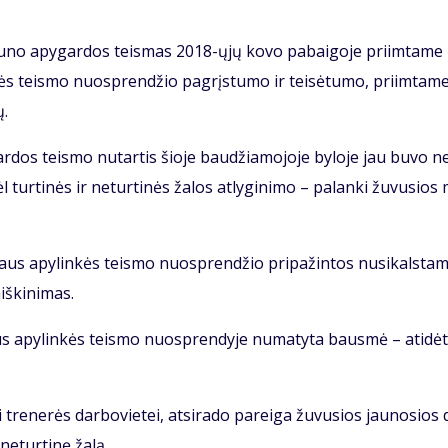
Kau­no apy­gar­dos teis­mas 2018-ųjų ko­vo pa­bai­go­je pri­im­ta­me
kės teis­mo nuosp­ren­džio pa­grįs­tu­mo ir tei­sė­tu­mo, pri­im­ta­m
ų.
r­dos teis­mo nu­tar­tis šio­je bau­džia­mo­jo­je by­lo­je jau bu­vo n
l tur­ti­nės ir ne­tur­ti­nės ža­los at­ly­gi­ni­mo – pa­lan­ki žu­vu­sios
y­taus apy­lin­kės teis­mo nuosp­ren­džio pri­pa­žin­tos nu­si­kals­ta
iš­ki­ni­mas.
­taus apy­lin­kės teis­mo nuosp­ren­dy­je nu­ma­ty­ta baus­mė – ati­dė­
i tre­ne­rės dar­bo­vie­tei, at­si­ra­do pa­rei­ga žu­vu­sios jau­no­sios 
 ne­tur­ti­nę ža­lą.