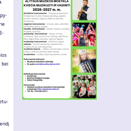
a.
apy­
 ne
ž­
sios
ų bei
e­tu­
en­dį