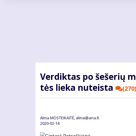
Pereiti
į
pagrindinį
turinį
Ver­dik­tas po še­še­rių m
tės lie­ka nu­teis­ta
(270
Alma MOSTEIKAITĖ, alma@ana.lt
2020-02-14