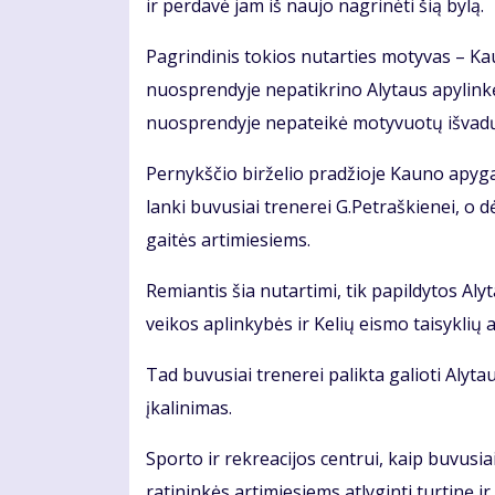
ir per­da­vė jam iš nau­jo nag­ri­nė­ti šią by­lą.
Pa­grin­di­nis to­kios nu­tar­ties mo­ty­vas – 
nuosp­ren­dy­je ne­pa­tik­ri­no Aly­taus apy­lin­
nuosp­ren­dy­je ne­pa­tei­kė mo­ty­vuo­tų iš­va­d
Per­nykš­čio bir­že­lio pra­džio­je Kau­no apy­ga
lan­ki bu­vu­siai tre­ne­rei G.Pet­raš­kie­nei, o dė
gai­tės ar­ti­mie­siems.
Re­mian­tis šia nu­tar­ti­mi, tik pa­pil­dy­tos Al
vei­kos ap­lin­ky­bės ir Ke­lių eis­mo tai­syk­lių a
Tad bu­vu­siai tre­ne­rei pa­lik­ta ga­lio­ti Aly
įka­li­ni­mas.
Spor­to ir rek­re­a­ci­jos cen­trui, kaip bu­vu­sia
ra­ti­nin­kės ar­ti­mie­siems at­ly­gin­ti tur­ti­nę ir