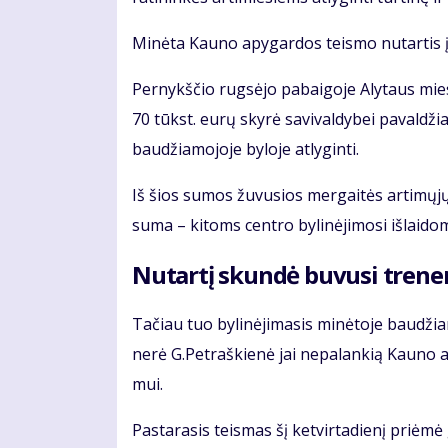
Mi­nė­ta Kau­no apy­gar­dos teis­mo nu­tar­tis įs
Per­nykš­čio rug­sė­jo pa­bai­go­je Aly­taus mies­
70 tūkst. eu­rų sky­rė sa­vi­val­dy­bei pa­val­dži
bau­džia­mo­jo­je by­lo­je at­ly­gin­ti.
Iš šios su­mos žu­vu­sios mer­gai­tės ar­ti­mų­jų tu
su­ma – ki­toms cen­tro by­li­nė­ji­mo­si iš­lai­d
Nu­tar­tį skun­dė bu­vu­si tre­ne­
Ta­čiau tuo by­li­nė­ji­ma­sis mi­nė­to­je bau­džia­
ne­rė G.Pet­raš­kie­nė jai ne­pa­lan­kią Kau­no 
mui.
Pas­ta­ra­sis teis­mas šį ket­vir­ta­die­nį pri­ėmė 