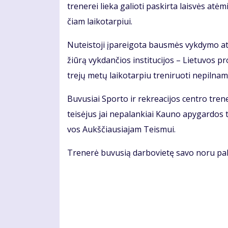
tre­ne­rei lie­ka ga­lio­ti pa­skir­ta lais­vės 
čiam lai­ko­tar­piui.
Nu­teis­to­ji įpa­rei­go­ta baus­mės vyk­dy­mo ati­
žiū­rą vyk­dan­čios ins­ti­tu­ci­jos – Lie­tu­vos p
tre­jų me­tų lai­ko­tar­piu tre­ni­ruo­ti ne­pil­na­
Bu­vu­siai Spor­to ir rek­re­a­ci­jos cen­tro tre­n
teisėjus jai ne­pa­lan­kiai Kau­no apy­gar­dos t
vos Aukš­čiau­sia­jam Teis­mui.
Tre­ne­rė bu­vu­sią dar­bo­vie­tę sa­vo no­ru pa