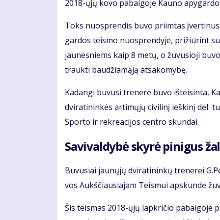
2018-ųjų ko­vo pa­bai­go­je Kau­no apy­gar­dos 
Toks nuosp­ren­dis bu­vo pri­im­tas įver­ti­nus 
gar­dos teis­mo nuosp­ren­dy­je, pri­žiū­rint su­a
jau­nes­niems kaip 8 me­tų, o žu­vu­sio­ji bu­v
trauk­ti bau­džia­mą­ją at­sa­ko­my­bę.
Ka­dan­gi bu­vu­si tre­ne­rė bu­vo iš­tei­sin­ta, 
dvi­ra­ti­nin­kės ar­ti­mų­jų ci­vi­li­nį ieš­ki­nį dėl
Spor­to ir rek­re­a­ci­jos cen­tro skun­dai.
Sa­vi­val­dy­bė sky­rė pi­ni­gus ža­l
Bu­vu­siai jau­nų­jų dvi­ra­ti­nin­kų tre­ne­rei 
vos Aukš­čiau­sia­jam Teis­mui ap­skun­dė žu­vu­
Šis teis­mas 2018-ųjų lap­kri­čio pa­bai­go­je p