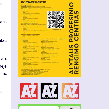
i­
teis­
n­kės
o au­
nė­je,
ni­mo
lį