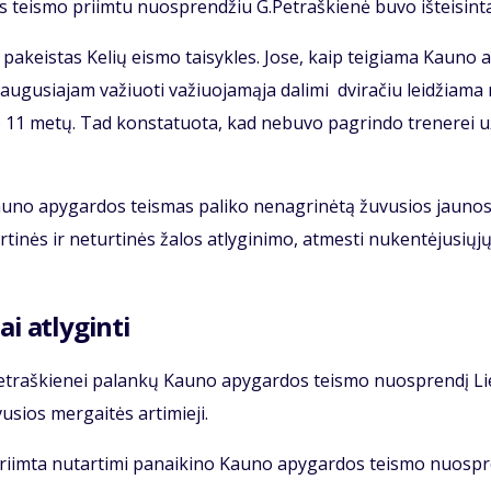
teis­mo pri­im­tu nuosp­ren­džiu G.Pet­raš­kie­nė bu­vo iš­tei­sin­t
pa­keis­tas Ke­lių eis­mo tai­syk­les. Jo­se, kaip tei­gia­ma Kau­no 
u­gu­sia­jam va­žiuo­ti va­žiuo­ja­mą­ja da­li­mi dvi­ra­čiu lei­džia­ma
o 11 me­tų. Tad kon­sta­tuo­ta, kad ne­bu­vo pa­grin­do tre­ne­rei u
Kau­no apy­gar­dos teis­mas pa­li­ko ne­nag­ri­nė­tą žu­vu­sios jau­no­
 tur­ti­nės ir ne­tur­ti­nės ža­los at­ly­gi­ni­mo, at­mes­ti nu­ken­tė­ju­sių­j
ai at­ly­gin­ti
G.Pet­raš­kie­nei pa­lan­kų Kau­no apy­gar­dos teis­mo nuosp­ren­dį Li
sios mer­gai­tės ar­ti­mie­ji.
ri­im­ta nu­tar­ti­mi pa­nai­ki­no Kau­no apy­gar­dos teis­mo nuosp­r