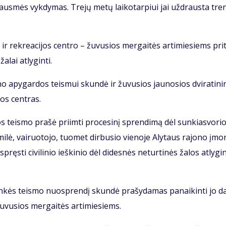
us­mės vyk­dy­mas. Tre­jų me­tų lai­ko­tar­piui jai už­draus­ta tre­n
ir rek­re­a­ci­jos cen­tro – žu­vu­sios mer­gai­tės ar­ti­mie­siems pri­
­lai at­ly­gin­ti.
 apy­gar­dos teis­mui skun­dė ir žu­vu­sios jau­no­sios dvi­ra­ti­ni
­jos cen­tras.
jos teis­mo pra­šė pri­im­ti pro­ce­si­nį spren­di­mą dėl sun­kias­vo­ri
i­lė, vai­ruo­to­jo, tuo­met dir­bu­sio vie­no­je Aly­taus ra­jo­no įmo­
s­ti ci­vi­li­nio ieš­ki­nio dėl di­des­nės ne­tur­ti­nės ža­los at­ly­gi­
lin­kės teis­mo nuosp­ren­dį skun­dė pra­šy­da­mas pa­nai­kin­ti jo da­
 žu­vu­sios mer­gai­tės ar­ti­mie­siems.