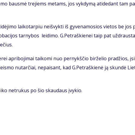
at­ėmi­mo baus­mė tre­jiems me­tams, jos vyk­dy­mą ati­de­dant tam pa
dė­ji­mo lai­ko­tar­piu ne­iš­vyk­ti iš gy­ve­na­mo­sios vie­tos be jos 
ro­ba­ci­jos tar­ny­bos lei­di­mo. G.Pet­raš­kie­nei taip pat už­draus­t
me­čius.
e­rei ap­ri­bo­ji­mai tai­ko­mi nuo per­nykš­čio bir­že­lio pra­džios, įsi
eis­mo nu­tar­čiai, ne­pai­sant, kad G.Pet­raš­kie­nė ją skun­dė Lie­
­li­ko ne­tru­kus po šio skau­daus įvy­kio.