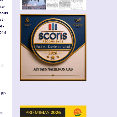
žia­
y­taus
et­
me­
2014-
 ir
 ar­
re­