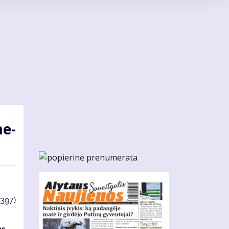
me­
3397)
as