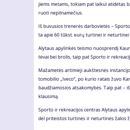
jiems me­tams, to­kiam pat lai­kui ati­dė­tas ba
ruo­ti ne­pil­na­me­čius.
Iš bu­vu­sios tre­ne­rės dar­bo­vie­tės – Spor­to 
ta apie 60 tūkst. eu­rų tur­ti­nei ir ne­tur­ti­nei ža
Aly­taus apy­lin­kės teis­mo nuosp­ren­dį Kau­no
tė­vai bei bro­lis, taip pat Spor­to ir rek­re­a­ci
Ma­ža­me­tės ar­ti­mie­ji aukš­tes­nės ins­tan­ci­
to­mo­bi­lio „Ive­co“, po ku­rio ra­tais žu­vo Ka­m
bau­džia­mo­sios at­sa­ko­my­bės. Taip pat – iš­sprę
klau­si­mą.
Spor­to ir rek­re­a­ci­jos cen­tras Aly­taus apy­
dėl pri­teis­tos tur­ti­nės ir ne­tur­ti­nės ža­los