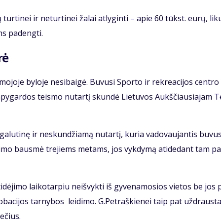
r­ti­nei ir ne­tur­ti­nei ža­lai at­ly­gin­ti – apie 60 tūkst. eu­rų, li­ku
oms pa­deng­ti.
rė
mo­jo­je by­lo­je ne­si­bai­gė. Bu­vu­si Spor­to ir rek­re­a­ci­jos cen­tro
apy­gar­dos teis­mo nu­tar­tį skun­dė Lie­tu­vos Aukš­čiau­sia­jam T
ga­lu­ti­nę ir ne­skun­džia­mą nu­tar­tį, ku­ria va­do­vau­jan­tis bu­vu­
at­ėmi­mo baus­mė tre­jiems me­tams, jos vyk­dy­mą ati­de­dant tam pa
dė­ji­mo lai­ko­tar­piu ne­iš­vyk­ti iš gy­ve­na­mo­sios vie­tos be jos 
ro­ba­ci­jos tar­ny­bos lei­di­mo. G.Pet­raš­kie­nei taip pat už­draus­t
me­čius.