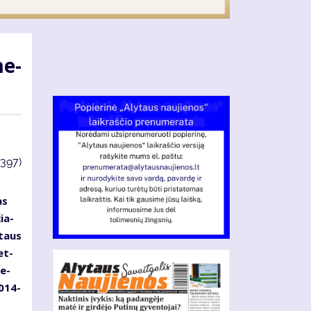
me­
3397)
as
žia­
y­taus
et­
me­
2014-