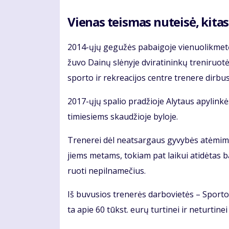
Vie­nas teis­mas nu­tei­sė, ki­tas 
2014-ųjų ge­gu­žės pa­bai­go­je vie­nuo­lik­me­tė 
žu­vo Dai­nų slė­ny­je dvi­ra­ti­nin­kų tre­ni­ruo
spor­to ir rek­re­a­ci­jos cen­tre tre­ne­re dir­bu­
2017-ųjų spa­lio pra­džio­je Aly­taus apy­lin­kė
ti­mie­siems skau­džio­je by­lo­je.
Tre­ne­rei dėl ne­at­sar­gaus gy­vy­bės at­ėmi­mo
jiems me­tams, to­kiam pat lai­kui ati­dė­tas ba
ruo­ti ne­pil­na­me­čius.
Iš bu­vu­sios tre­ne­rės dar­bo­vie­tės – Spor­to 
ta apie 60 tūkst. eu­rų tur­ti­nei ir ne­tur­ti­nei ža