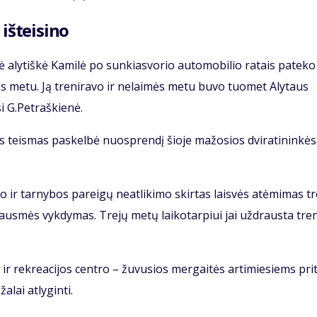
iš­tei­si­no
aly­tiš­kė Ka­mi­lė po sun­kias­vo­rio au­to­mo­bi­lio ra­tais pa­te­ko
­tės me­tu. Ją tre­ni­ra­vo ir ne­lai­mės me­tu bu­vo tuo­met Aly­taus
si G.Pet­raš­kie­nė.
s teis­mas pa­skel­bė nuosp­ren­dį šio­je ma­žo­sios dvi­ra­ti­nin­kės
 ir tar­ny­bos pa­rei­gų ne­at­li­ki­mo skir­tas lais­vės at­ėmi­mas t
us­mės vyk­dy­mas. Tre­jų me­tų lai­ko­tar­piui jai už­draus­ta tre­n
ir rek­re­a­ci­jos cen­tro – žu­vu­sios mer­gai­tės ar­ti­mie­siems pri­
­lai at­ly­gin­ti.