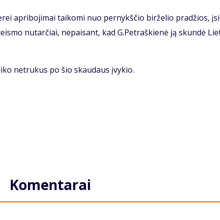
e­rei ap­ri­bo­ji­mai tai­ko­mi nuo per­nykš­čio bir­že­lio pra­džios, įsi
eis­mo nu­tar­čiai, ne­pai­sant, kad G.Pet­raš­kie­nė ją skun­dė Lie­
­li­ko ne­tru­kus po šio skau­daus įvy­kio.
Komentarai