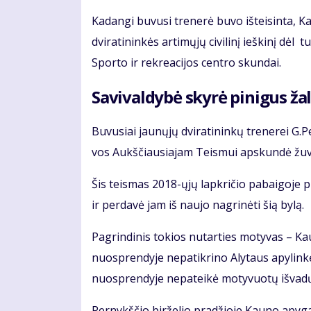
Ka­dan­gi bu­vu­si tre­ne­rė bu­vo iš­tei­sin­ta, 
dvi­ra­ti­nin­kės ar­ti­mų­jų ci­vi­li­nį ieš­ki­nį dėl
Spor­to ir rek­re­a­ci­jos cen­tro skun­dai.
Sa­vi­val­dy­bė sky­rė pi­ni­gus ža­l
Bu­vu­siai jau­nų­jų dvi­ra­ti­nin­kų tre­ne­rei 
vos Aukš­čiau­sia­jam Teis­mui ap­skun­dė žu­vu­
Šis teis­mas 2018-ųjų lap­kri­čio pa­bai­go­je p
ir per­da­vė jam iš nau­jo nag­ri­nė­ti šią by­lą.
Pa­grin­di­nis to­kios nu­tar­ties mo­ty­vas – 
nuosp­ren­dy­je ne­pa­tik­ri­no Aly­taus apy­lin­
nuosp­ren­dy­je ne­pa­tei­kė mo­ty­vuo­tų iš­va­d
Per­nykš­čio bir­že­lio pra­džio­je Kau­no apy­ga