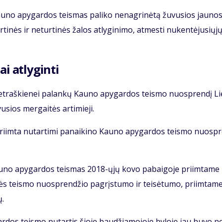
Kau­no apy­gar­dos teis­mas pa­li­ko ne­nag­ri­nė­tą žu­vu­sios jau­no­
 tur­ti­nės ir ne­tur­ti­nės ža­los at­ly­gi­ni­mo, at­mes­ti nu­ken­tė­ju­sių­j
ai at­ly­gin­ti
G.Pet­raš­kie­nei pa­lan­kų Kau­no apy­gar­dos teis­mo nuosp­ren­dį Li
sios mer­gai­tės ar­ti­mie­ji.
ri­im­ta nu­tar­ti­mi pa­nai­ki­no Kau­no apy­gar­dos teis­mo nuosp­r
Kau­no apy­gar­dos teis­mas 2018-ųjų ko­vo pa­bai­go­je pri­im­ta­me
kės teis­mo nuosp­ren­džio pa­grįs­tu­mo ir tei­sė­tu­mo, pri­im­ta­m
ų.
r­dos teis­mo nu­tar­tis šio­je bau­džia­mo­jo­je by­lo­je jau bu­vo n