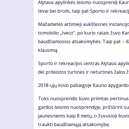
Aly­taus apy­lin­kės teis­mo nuosp­ren­dį Kau­no
tė­vai bei bro­lis, taip pat Spor­to ir rek­re­a­ci
Ma­ža­me­tės ar­ti­mie­ji aukš­tes­nės ins­tan­ci­
to­mo­bi­lio „Ive­co“, po ku­rio ra­tais žu­vo Ka­m
bau­džia­mo­sios at­sa­ko­my­bės. Taip pat – iš­sprę
klau­si­mą.
Spor­to ir rek­re­a­ci­jos cen­tras Aly­taus apy­
dėl pri­teis­tos tur­ti­nės ir ne­tur­ti­nės ža­los
2018-ųjų ko­vo pa­bai­go­je Kau­no apy­gar­dos 
Toks nuosp­ren­dis bu­vo pri­im­tas įver­ti­nus 
gar­dos teis­mo nuosp­ren­dy­je, pri­žiū­rint su­a
jau­nes­niems kaip 8 me­tų, o žu­vu­sio­ji bu­v
trauk­ti bau­džia­mą­ją at­sa­ko­my­bę.