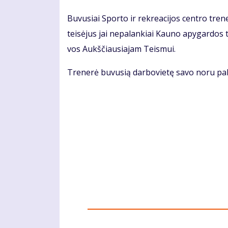
Bu­vu­siai Spor­to ir rek­re­a­ci­jos cen­tro tre­n
teisėjus jai ne­pa­lan­kiai Kau­no apy­gar­dos t
vos Aukš­čiau­sia­jam Teis­mui.
Tre­ne­rė bu­vu­sią dar­bo­vie­tę sa­vo no­ru pa