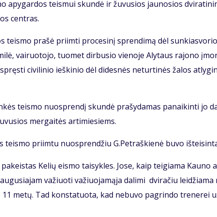
 apy­gar­dos teis­mui skun­dė ir žu­vu­sios jau­no­sios dvi­ra­ti­ni
­jos cen­tras.
jos teis­mo pra­šė pri­im­ti pro­ce­si­nį spren­di­mą dėl sun­kias­vo­ri
i­lė, vai­ruo­to­jo, tuo­met dir­bu­sio vie­no­je Aly­taus ra­jo­no įmo­
s­ti ci­vi­li­nio ieš­ki­nio dėl di­des­nės ne­tur­ti­nės ža­los at­ly­gi­
lin­kės teis­mo nuosp­ren­dį skun­dė pra­šy­da­mas pa­nai­kin­ti jo da­
 žu­vu­sios mer­gai­tės ar­ti­mie­siems.
teis­mo pri­im­tu nuosp­ren­džiu G.Pet­raš­kie­nė bu­vo iš­tei­sin­t
pa­keis­tas Ke­lių eis­mo tai­syk­les. Jo­se, kaip tei­gia­ma Kau­no 
u­gu­sia­jam va­žiuo­ti va­žiuo­ja­mą­ja da­li­mi dvi­ra­čiu lei­džia­ma
o 11 me­tų. Tad kon­sta­tuo­ta, kad ne­bu­vo pa­grin­do tre­ne­rei u