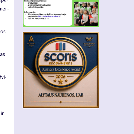
 mer­
­mos
tas
dvi­
 ir