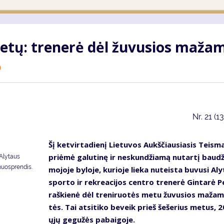
e­tų: tre­ne­rė dėl žu­vu­sios ma­ža­
)
Nr.
21 (1
Šį ket­vir­ta­die­nį Lie­tu­vos Aukš­čiau­sia­sis Teis­m
pri­ėmė ga­lu­ti­nę ir ne­skun­džia­mą nu­tar­tį bau­d
 Alytaus
nuosprendis.
mo­jo­je by­lo­je, ku­rio­je lie­ka nu­teis­ta bu­vu­si Al
spor­to ir rek­re­a­ci­jos cen­tro tre­ne­rė Gin­ta­rė P
raš­kie­nė dėl tre­ni­ruo­tės me­tu žu­vu­sios ma­ža­
tės. Tai at­si­ti­ko be­veik prieš še­še­rius me­tus, 
ųjų ge­gu­žės pa­bai­go­je.