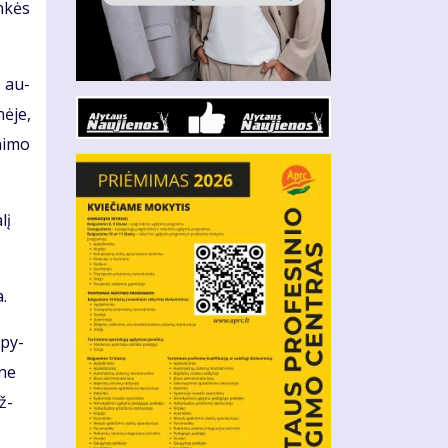
n­kės
o au­
nė­je,
ni­mo
lį
a.
apy­
 ne
ž­