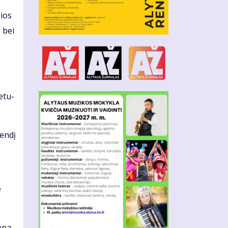
sios
ų bei
e­tu­
en­dį
e
e­pa­