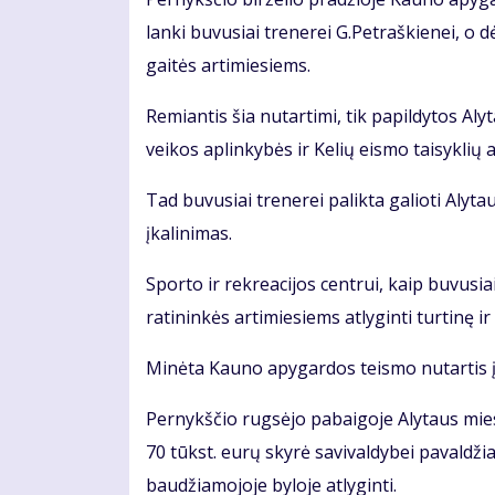
lan­ki bu­vu­siai tre­ne­rei G.Pet­raš­kie­nei, o dė
gai­tės ar­ti­mie­siems.
Re­mian­tis šia nu­tar­ti­mi, tik pa­pil­dy­tos Al
vei­kos ap­lin­ky­bės ir Ke­lių eis­mo tai­syk­lių a
Tad bu­vu­siai tre­ne­rei pa­lik­ta ga­lio­ti Aly
įka­li­ni­mas.
Spor­to ir rek­re­a­ci­jos cen­trui, kaip bu­vu­sia
ra­ti­nin­kės ar­ti­mie­siems at­ly­gin­ti tur­ti­nę ir
Mi­nė­ta Kau­no apy­gar­dos teis­mo nu­tar­tis įs
Per­nykš­čio rug­sė­jo pa­bai­go­je Aly­taus mies­
70 tūkst. eu­rų sky­rė sa­vi­val­dy­bei pa­val­dži
bau­džia­mo­jo­je by­lo­je at­ly­gin­ti.