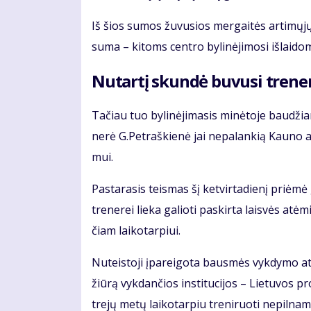
Iš šios su­mos žu­vu­sios mer­gai­tės ar­ti­mų­jų tu
su­ma – ki­toms cen­tro by­li­nė­ji­mo­si iš­lai­d
Nu­tar­tį skun­dė bu­vu­si tre­ne­
Ta­čiau tuo by­li­nė­ji­ma­sis mi­nė­to­je bau­džia­
ne­rė G.Pet­raš­kie­nė jai ne­pa­lan­kią Kau­no 
mui.
Pas­ta­ra­sis teis­mas šį ket­vir­ta­die­nį pri­ėmė 
tre­ne­rei lie­ka ga­lio­ti pa­skir­ta lais­vės 
čiam lai­ko­tar­piui.
Nu­teis­to­ji įpa­rei­go­ta baus­mės vyk­dy­mo ati­
žiū­rą vyk­dan­čios ins­ti­tu­ci­jos – Lie­tu­vos p
tre­jų me­tų lai­ko­tar­piu tre­ni­ruo­ti ne­pil­na­