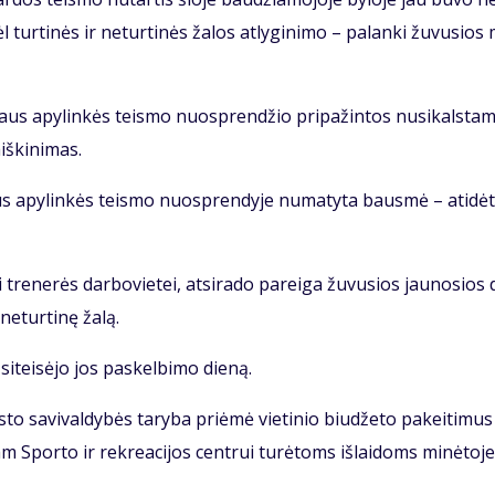
l tur­ti­nės ir ne­tur­ti­nės ža­los at­ly­gi­ni­mo – pa­lan­ki žu­vu­sios
y­taus apy­lin­kės teis­mo nuosp­ren­džio pri­pa­žin­tos nu­si­kals­ta
iš­ki­ni­mas.
­taus apy­lin­kės teis­mo nuosp­ren­dy­je nu­ma­ty­ta baus­mė – ati­dė­
i tre­ne­rės dar­bo­vie­tei, at­si­ra­do pa­rei­ga žu­vu­sios jau­no­sios 
 ne­tur­ti­nę ža­lą.
i­tei­sė­jo jos pa­skel­bi­mo die­ną.
to sa­vi­val­dy­bės ta­ry­ba pri­ėmė vie­ti­nio biu­dže­to pa­kei­ti­mus
am Spor­to ir rek­re­a­ci­jos cen­trui tu­rė­toms iš­lai­doms mi­nė­to­je