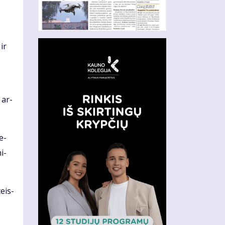
 ir
 ar­
re­
i­
teis­