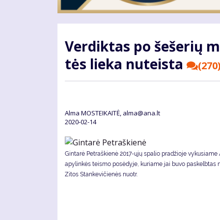
Ver­dik­tas po še­še­rių m
tės lie­ka nu­teis­ta
(270
Alma MOSTEIKAITĖ, alma@ana.lt
2020-02-14
Gintarė Petraškienė 2017-ųjų spalio pradžioje vykusiame
apylinkės teismo posėdyje, kuriame jai buvo paskelbtas 
Zitos Stankevičienės nuotr.