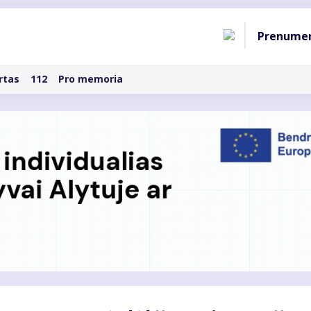
Pagri
Prenume
naviga
rtas
112
Pro memoria