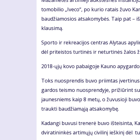
Ma­ža­me­tės ar­ti­mie­ji aukš­tes­nės ins­tan­ci­
to­mo­bi­lio „Ive­co“, po ku­rio ra­tais žu­vo Ka­m
bau­džia­mo­sios at­sa­ko­my­bės. Taip pat – iš­sprę
klau­si­mą.
Spor­to ir rek­re­a­ci­jos cen­tras Aly­taus apy­
dėl pri­teis­tos tur­ti­nės ir ne­tur­ti­nės ža­los
2018-ųjų ko­vo pa­bai­go­je Kau­no apy­gar­dos 
Toks nuosp­ren­dis bu­vo pri­im­tas įver­ti­nus 
gar­dos teis­mo nuosp­ren­dy­je, pri­žiū­rint su­a
jau­nes­niems kaip 8 me­tų, o žu­vu­sio­ji bu­v
trauk­ti bau­džia­mą­ją at­sa­ko­my­bę.
Ka­dan­gi bu­vu­si tre­ne­rė bu­vo iš­tei­sin­ta, 
dvi­ra­ti­nin­kės ar­ti­mų­jų ci­vi­li­nį ieš­ki­nį dėl