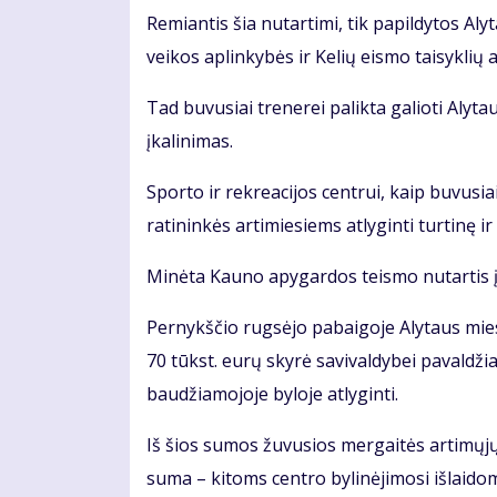
Re­mian­tis šia nu­tar­ti­mi, tik pa­pil­dy­tos Al
vei­kos ap­lin­ky­bės ir Ke­lių eis­mo tai­syk­lių a
Tad bu­vu­siai tre­ne­rei pa­lik­ta ga­lio­ti Aly
įka­li­ni­mas.
Spor­to ir rek­re­a­ci­jos cen­trui, kaip bu­vu­sia
ra­ti­nin­kės ar­ti­mie­siems at­ly­gin­ti tur­ti­nę ir
Mi­nė­ta Kau­no apy­gar­dos teis­mo nu­tar­tis įs
Per­nykš­čio rug­sė­jo pa­bai­go­je Aly­taus mies­
70 tūkst. eu­rų sky­rė sa­vi­val­dy­bei pa­val­dži
bau­džia­mo­jo­je by­lo­je at­ly­gin­ti.
Iš šios su­mos žu­vu­sios mer­gai­tės ar­ti­mų­jų tu
su­ma – ki­toms cen­tro by­li­nė­ji­mo­si iš­lai­d