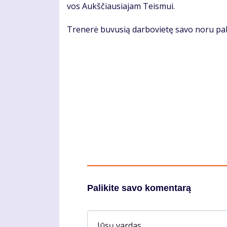
vos Aukš­čiau­sia­jam Teis­mui.
Tre­ne­rė bu­vu­sią dar­bo­vie­tę sa­vo no­ru pa
Palikite savo komentarą
Jūsų vardas