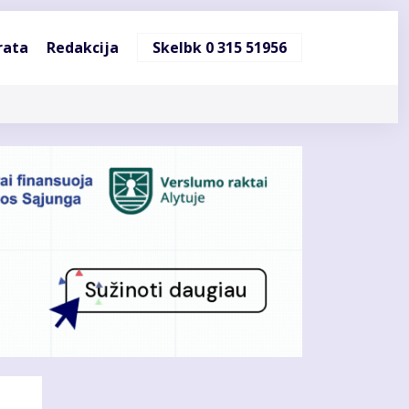
ndinė
rata
Redakcija
Skelbk 0 315 51956
cija