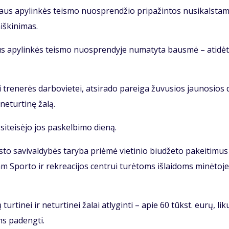
y­taus apy­lin­kės teis­mo nuosp­ren­džio pri­pa­žin­tos nu­si­kals­ta
iš­ki­ni­mas.
­taus apy­lin­kės teis­mo nuosp­ren­dy­je nu­ma­ty­ta baus­mė – ati­dė­
i tre­ne­rės dar­bo­vie­tei, at­si­ra­do pa­rei­ga žu­vu­sios jau­no­sios 
 ne­tur­ti­nę ža­lą.
i­tei­sė­jo jos pa­skel­bi­mo die­ną.
to sa­vi­val­dy­bės ta­ry­ba pri­ėmė vie­ti­nio biu­dže­to pa­kei­ti­mus
am Spor­to ir rek­re­a­ci­jos cen­trui tu­rė­toms iš­lai­doms mi­nė­to­je
r­ti­nei ir ne­tur­ti­nei ža­lai at­ly­gin­ti – apie 60 tūkst. eu­rų, li­ku
oms pa­deng­ti.