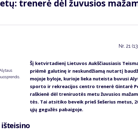
e­tų: tre­ne­rė dėl žu­vu­sios ma­ža­
Nr.
21 (1
Šį ket­vir­ta­die­nį Lie­tu­vos Aukš­čiau­sia­sis Teis­m
pri­ėmė ga­lu­ti­nę ir ne­skun­džia­mą nu­tar­tį bau­d
 Alytaus
nuosprendis.
mo­jo­je by­lo­je, ku­rio­je lie­ka nu­teis­ta bu­vu­si Al
spor­to ir rek­re­a­ci­jos cen­tro tre­ne­rė Gin­ta­rė P
raš­kie­nė dėl tre­ni­ruo­tės me­tu žu­vu­sios ma­ža­
tės. Tai at­si­ti­ko be­veik prieš še­še­rius me­tus, 
ųjų ge­gu­žės pa­bai­go­je.
iš­tei­si­no