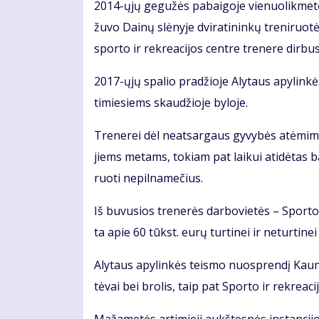
2014-ųjų ge­gu­žės pa­bai­go­je vie­nuo­lik­me­tė 
žu­vo Dai­nų slė­ny­je dvi­ra­ti­nin­kų tre­ni­ruo
spor­to ir rek­re­a­ci­jos cen­tre tre­ne­re dir­bu­
2017-ųjų spa­lio pra­džio­je Aly­taus apy­lin­kė
ti­mie­siems skau­džio­je by­lo­je.
Tre­ne­rei dėl ne­at­sar­gaus gy­vy­bės at­ėmi­mo
jiems me­tams, to­kiam pat lai­kui ati­dė­tas ba
ruo­ti ne­pil­na­me­čius.
Iš bu­vu­sios tre­ne­rės dar­bo­vie­tės – Spor­to 
ta apie 60 tūkst. eu­rų tur­ti­nei ir ne­tur­ti­nei ža
Aly­taus apy­lin­kės teis­mo nuosp­ren­dį Kau­no
tė­vai bei bro­lis, taip pat Spor­to ir rek­re­a­ci