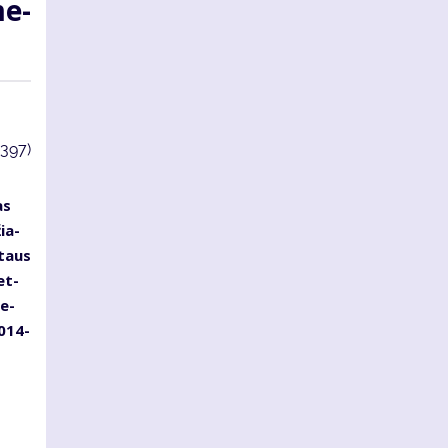
me­
3397)
as
žia­
y­taus
et­
me­
2014-