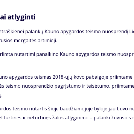
ai at­ly­gin­ti
G.Pet­raš­kie­nei pa­lan­kų Kau­no apy­gar­dos teis­mo nuosp­ren­dį Li
sios mer­gai­tės ar­ti­mie­ji.
ri­im­ta nu­tar­ti­mi pa­nai­ki­no Kau­no apy­gar­dos teis­mo nuosp­r
Kau­no apy­gar­dos teis­mas 2018-ųjų ko­vo pa­bai­go­je pri­im­ta­me
kės teis­mo nuosp­ren­džio pa­grįs­tu­mo ir tei­sė­tu­mo, pri­im­ta­m
ų.
r­dos teis­mo nu­tar­tis šio­je bau­džia­mo­jo­je by­lo­je jau bu­vo n
l tur­ti­nės ir ne­tur­ti­nės ža­los at­ly­gi­ni­mo – pa­lan­ki žu­vu­sios