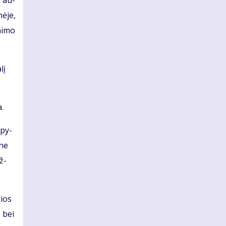
o au­
nė­je,
ni­mo
lį
a.
apy­
 ne
ž­
sios
ų bei