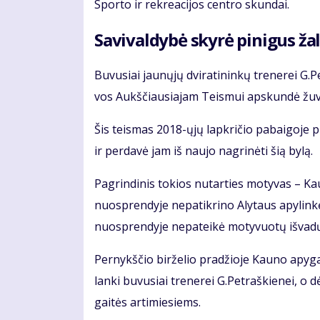
Spor­to ir rek­re­a­ci­jos cen­tro skun­dai.
Sa­vi­val­dy­bė sky­rė pi­ni­gus ža­l
Bu­vu­siai jau­nų­jų dvi­ra­ti­nin­kų tre­ne­rei 
vos Aukš­čiau­sia­jam Teis­mui ap­skun­dė žu­vu­
Šis teis­mas 2018-ųjų lap­kri­čio pa­bai­go­je p
ir per­da­vė jam iš nau­jo nag­ri­nė­ti šią by­lą.
Pa­grin­di­nis to­kios nu­tar­ties mo­ty­vas – 
nuosp­ren­dy­je ne­pa­tik­ri­no Aly­taus apy­lin­
nuosp­ren­dy­je ne­pa­tei­kė mo­ty­vuo­tų iš­va­d
Per­nykš­čio bir­že­lio pra­džio­je Kau­no apy­ga
lan­ki bu­vu­siai tre­ne­rei G.Pet­raš­kie­nei, o dė
gai­tės ar­ti­mie­siems.