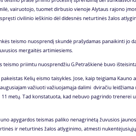
jos teis­mo pra­šė pri­im­ti pro­ce­si­nį spren­di­mą dėl sun­kias­vo­ri
i­lė, vai­ruo­to­jo, tuo­met dir­bu­sio vie­no­je Aly­taus ra­jo­no įmo­
s­ti ci­vi­li­nio ieš­ki­nio dėl di­des­nės ne­tur­ti­nės ža­los at­ly­gi­
lin­kės teis­mo nuosp­ren­dį skun­dė pra­šy­da­mas pa­nai­kin­ti jo da­
 žu­vu­sios mer­gai­tės ar­ti­mie­siems.
teis­mo pri­im­tu nuosp­ren­džiu G.Pet­raš­kie­nė bu­vo iš­tei­sin­t
pa­keis­tas Ke­lių eis­mo tai­syk­les. Jo­se, kaip tei­gia­ma Kau­no 
u­gu­sia­jam va­žiuo­ti va­žiuo­ja­mą­ja da­li­mi dvi­ra­čiu lei­džia­ma
o 11 me­tų. Tad kon­sta­tuo­ta, kad ne­bu­vo pa­grin­do tre­ne­rei u
Kau­no apy­gar­dos teis­mas pa­li­ko ne­nag­ri­nė­tą žu­vu­sios jau­no­
 tur­ti­nės ir ne­tur­ti­nės ža­los at­ly­gi­ni­mo, at­mes­ti nu­ken­tė­ju­sių­j