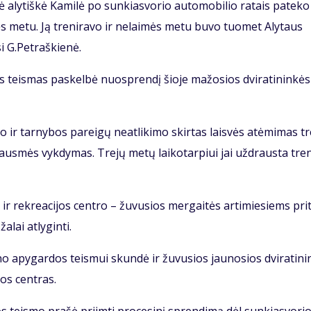
aly­tiš­kė Ka­mi­lė po sun­kias­vo­rio au­to­mo­bi­lio ra­tais pa­te­ko
­tės me­tu. Ją tre­ni­ra­vo ir ne­lai­mės me­tu bu­vo tuo­met Aly­taus
si G.Pet­raš­kie­nė.
s teis­mas pa­skel­bė nuosp­ren­dį šio­je ma­žo­sios dvi­ra­ti­nin­kės
 ir tar­ny­bos pa­rei­gų ne­at­li­ki­mo skir­tas lais­vės at­ėmi­mas t
us­mės vyk­dy­mas. Tre­jų me­tų lai­ko­tar­piui jai už­draus­ta tre­n
ir rek­re­a­ci­jos cen­tro – žu­vu­sios mer­gai­tės ar­ti­mie­siems pri­
­lai at­ly­gin­ti.
 apy­gar­dos teis­mui skun­dė ir žu­vu­sios jau­no­sios dvi­ra­ti­ni
­jos cen­tras.