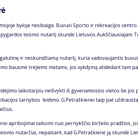
rė
mo­jo­je by­lo­je ne­si­bai­gė. Bu­vu­si Spor­to ir rek­re­a­ci­jos cen­tro
apy­gar­dos teis­mo nu­tar­tį skun­dė Lie­tu­vos Aukš­čiau­sia­jam T
ga­lu­ti­nę ir ne­skun­džia­mą nu­tar­tį, ku­ria va­do­vau­jan­tis bu­vu­
at­ėmi­mo baus­mė tre­jiems me­tams, jos vyk­dy­mą ati­de­dant tam pa
dė­ji­mo lai­ko­tar­piu ne­iš­vyk­ti iš gy­ve­na­mo­sios vie­tos be jos 
ro­ba­ci­jos tar­ny­bos lei­di­mo. G.Pet­raš­kie­nei taip pat už­draus­t
me­čius.
e­rei ap­ri­bo­ji­mai tai­ko­mi nuo per­nykš­čio bir­že­lio pra­džios, įsi
eis­mo nu­tar­čiai, ne­pai­sant, kad G.Pet­raš­kie­nė ją skun­dė Lie­