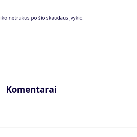
­li­ko ne­tru­kus po šio skau­daus įvy­kio.
Komentarai