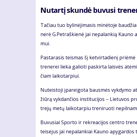
Nu­tar­tį skun­dė bu­vu­si tre­ne­
Ta­čiau tuo by­li­nė­ji­ma­sis mi­nė­to­je bau­džia­
ne­rė G.Pet­raš­kie­nė jai ne­pa­lan­kią Kau­no 
mui.
Pas­ta­ra­sis teis­mas šį ket­vir­ta­die­nį pri­ėmė 
tre­ne­rei lie­ka ga­lio­ti pa­skir­ta lais­vės 
čiam lai­ko­tar­piui.
Nu­teis­to­ji įpa­rei­go­ta baus­mės vyk­dy­mo ati­
žiū­rą vyk­dan­čios ins­ti­tu­ci­jos – Lie­tu­vos p
tre­jų me­tų lai­ko­tar­piu tre­ni­ruo­ti ne­pil­na­
Bu­vu­siai Spor­to ir rek­re­a­ci­jos cen­tro tre­n
teisėjus jai ne­pa­lan­kiai Kau­no apy­gar­dos t