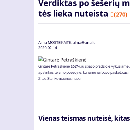
Ver­dik­tas po še­še­rių m
tės lie­ka nu­teis­ta
(270)
Alma MOSTEIKAITĖ, alma@ana.lt
2020-02-14
Gintarė Petraškienė 2017-ųjų spalio pradžioje vykusiame
apylinkės teismo posėdyje, kuriame jai buvo paskelbtas 
Zitos Stankevičienės nuotr.
Vie­nas teis­mas nu­tei­sė, ki­tas 