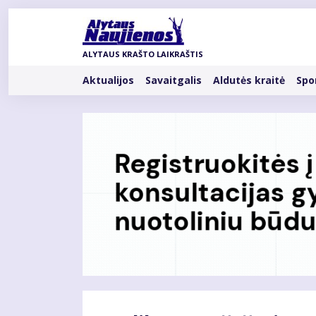
Pereiti
į
pagrindinį
ALYTAUS KRAŠTO LAIKRAŠTIS
turinį
Rubrikos
Aktualijos
Savaitgalis
Aldutės kraitė
Spo