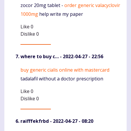
zocor 20mg tablet -
order generic valacyclovir
Komentaras
1000mg
help write my paper
Like
0
Dislike
0
where to buy c…
- 2022-04-27 - 22:56
buy generic cialis online with mastercard
Komentaras
tadalafil without a doctor prescription
Like
0
Dislike
0
raifffekfrbd
- 2022-04-27 - 08:20