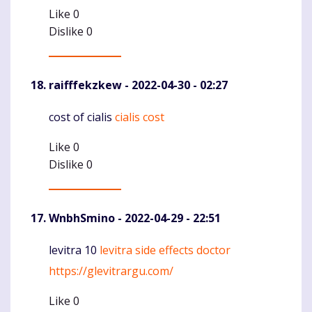
Like
0
Dislike
0
raifffekzkew
- 2022-04-30 - 02:27
cost of cialis
cialis cost
Komentaras
Like
0
Dislike
0
WnbhSmino
- 2022-04-29 - 22:51
levitra 10
levitra side effects doctor
Komentaras
https://glevitrargu.com/
Like
0