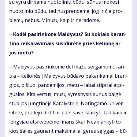
su vy­ru dir­ba­me nuo­to­li­niu bū­du, sū­nus mo­ko­si
nuo­to­li­niu bū­du, tad nu­spren­dė­me, jog ir čia pro­
ble­mų ne­bus. Mi­nu­sų kaip ir ne­ra­do­me.
– Ko­dėl pa­si­rin­ko­te Mal­dy­vus? Su ko­kiais ka­ran­
ti­no rei­ka­la­vi­mais su­si­dū­rė­te prieš ke­lio­nę ar
jos me­tu?
– Mal­dy­vus pa­si­rin­ko­me dėl ma­žo ser­ga­mu­mo, an­
tra – ke­lio­nės į Mal­dy­vus bū­da­vo pa­kan­ka­mai bran­
gios, o šiuo, pan­de­mi­jos, me­tu – la­bai stip­riai at­pi­
gu­sios. Ki­ta ver­tus, mū­sų vy­res­ny­sis sū­nus bai­gė
stu­di­jas Jung­ti­nė­je Ka­ra­lys­tė­je, No­tin­ga­mo uni­ver­
si­te­te, pra­dė­jo dirb­ti ir pats sa­ve iš­lai­ky­ti, tad kaip ir
leng­viau at­si­kvė­pė­me fi­nan­siš­kai. Ne­ap­lan­ky­ti to­
kios ša­lies gau­nant mak­si­ma­liai ge­ras są­ly­gas – bū­