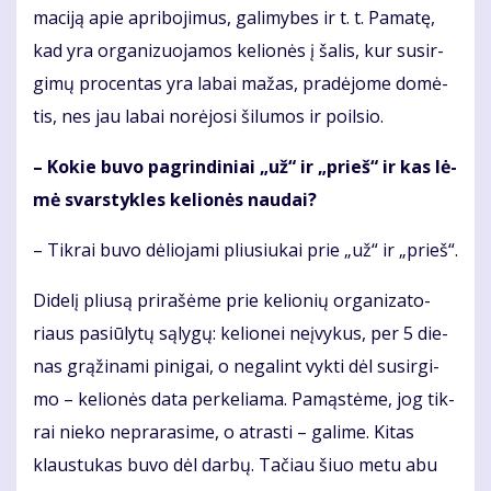
ma­ci­ją apie ap­ri­bo­ji­mus, ga­li­my­bes ir t. t. Pa­ma­tę,
kad yra or­ga­ni­zuo­ja­mos ke­lio­nės į ša­lis, kur su­sir­
gi­mų pro­cen­tas yra la­bai ma­žas, pra­dė­jo­me do­mė­
tis, nes jau la­bai no­rė­jo­si ši­lu­mos ir po­il­sio.
– Ko­kie bu­vo pa­grin­di­niai „už“ ir „prieš“ ir kas lė­
mė svars­tyk­les ke­lio­nės nau­dai?
– Tik­rai bu­vo dė­lio­ja­mi pliu­siu­kai prie „už“ ir „prieš“.
Di­de­lį pliu­są pri­ra­šė­me prie ke­lio­nių or­ga­ni­za­to­
riaus pa­siū­ly­tų są­ly­gų: ke­lio­nei ne­įvy­kus, per 5 die­
nas grą­ži­na­mi pi­ni­gai, o ne­ga­lint vyk­ti dėl su­sir­gi­
mo – ke­lio­nės da­ta per­ke­lia­ma. Pa­mąs­tė­me, jog tik­
rai nie­ko ne­pra­ra­si­me, o at­ras­ti – ga­li­me. Ki­tas
klaus­tu­kas bu­vo dėl dar­bų. Ta­čiau šiuo me­tu abu