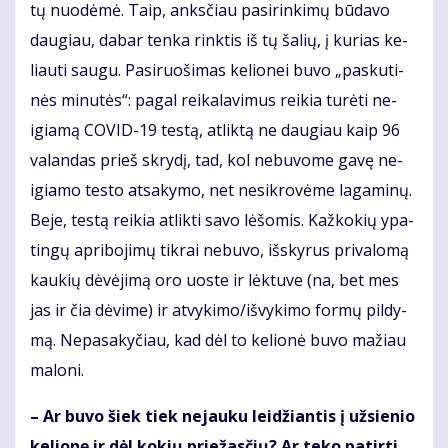
tų nuo­dė­mė. Taip, anks­čiau pa­si­rin­ki­mų bū­da­vo
dau­giau, da­bar ten­ka rink­tis iš tų ša­lių, į ku­rias ke­
liau­ti sau­gu. Pa­si­ruo­ši­mas ke­lio­nei bu­vo „pas­ku­ti­
nės mi­nu­tės“: pa­gal rei­ka­la­vi­mus rei­kia tu­rė­ti ne­
igia­mą CO­VID-19 tes­tą, at­lik­tą ne dau­giau kaip 96
va­lan­das prieš skry­dį, tad, kol ne­bu­vo­me ga­vę ne­
igia­mo tes­to at­sa­ky­mo, net ne­si­kro­vė­me la­ga­mi­nų.
Be­je, tes­tą rei­kia at­lik­ti sa­vo lė­šo­mis. Kaž­ko­kių ypa­
tin­gų ap­ri­bo­ji­mų tik­rai ne­bu­vo, iš­sky­rus pri­va­lo­mą
kau­kių dė­vė­ji­mą oro uos­te ir lėk­tu­ve (na, bet mes
jas ir čia dė­vi­me) ir at­vy­ki­mo/iš­vy­ki­mo for­mų pil­dy­
mą. Ne­pa­sa­ky­čiau, kad dėl to ke­lio­nė bu­vo ma­žiau
ma­lo­ni.
– Ar bu­vo šiek tiek ne­jau­ku lei­džian­tis į už­sie­nio
ke­lio­nę ir dėl ko­kių prie­žas­čių? Ar te­ko pa­tir­ti