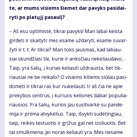
te, ar mums vi­siems šie­met dar pa­vyks pa­si­dai­
ry­ti po pla­tų­jį pa­sau­lį?
– Aš esu op­ti­mis­tė, tik­rai pa­vyks! Man la­bai keis­ta
gir­dė­ti ir skai­ty­ti: mes esa­me už­da­ry­ti, esa­me su­var­
žy­ti ir t. t. Ar tik­rai? Man toks jaus­mas, kad la­biau­
siai skun­džia­si tie, ku­rie ir anks­čiau ne­ke­liau­da­vo…
Taip, yra ša­lių, į ku­rias ke­liau­ti už­draus­ta, bet tik­
riau­siai ne be rei­ka­lo? O vi­siems ki­tiems siū­lau pa­si­
do­mė­ti ir tik­rai ras kur nu­ke­liau­ti. Ir aš čia ne apie
pre­ky­bos cen­trus, į ku­riuos ke­lio­nės da­bar po­pu­lia­
riau­sios. Yra ša­lių, ku­rios jau su­si­tvar­kė su pan­de­
mi­ja ir pri­ima at­vy­kė­lius. Taip, iš­vyk­ti su­dė­tin­giau,
taip, rei­kės te­stuo­tis ir grį­žus gal net izo­liuo­tis. Bet
tai smul­kme­na, jei no­ras ke­liau­ti yra. Mes ne­sa­me