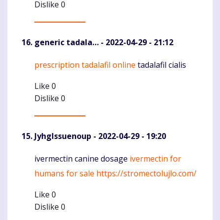
Dislike
0
generic tadala…
- 2022-04-29 - 21:12
prescription tadalafil online
tadalafil cialis
Komentaras
Like
0
Dislike
0
JyhgIssuenoup
- 2022-04-29 - 19:20
ivermectin canine dosage
ivermectin for
Komentaras
humans for sale
https://stromectolujlo.com/
Like
0
Dislike
0