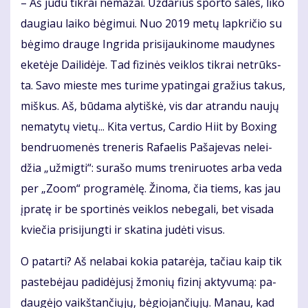
– Aš ju­du tik­rai ne­ma­žai. Už­da­rius spor­to sa­les, li­ko
dau­giau lai­ko bė­gi­mui. Nuo 2019 me­tų lap­kri­čio su
bė­gi­mo drau­ge In­gri­da pri­si­jau­ki­no­me mau­dy­nes
eke­tė­je Dai­li­dė­je. Tad fi­zi­nės veik­los tik­rai ne­trūks­
ta. Sa­vo mies­te mes tu­ri­me ypa­tin­gai gra­žius ta­kus,
miš­kus. Aš, bū­da­ma aly­tiš­kė, vis dar at­ran­du nau­jų
ne­ma­ty­tų vie­tų... Ki­ta ver­tus, Car­dio Hi­it by Bo­xing
ben­druo­me­nės tre­ne­ris Ra­fa­e­lis Pa­ša­je­vas ne­lei­
džia „už­mig­ti“: su­ra­šo mums tre­ni­ruo­tes ar­ba ve­da
per „Zo­om“ pro­gra­mė­lę. Ži­no­ma, čia tiems, kas jau
įpra­tę ir be spor­ti­nės veik­los ne­be­ga­li, bet vi­sa­da
kvie­čia pri­si­jung­ti ir ska­ti­na ju­dė­ti vi­sus.
O pa­tar­ti? Aš ne­la­bai ko­kia pa­ta­rė­ja, ta­čiau kaip tik
pa­ste­bė­jau pa­di­dė­ju­sį žmo­nių fi­zi­nį ak­ty­vu­mą: pa­
dau­gė­jo vaikš­tan­čių­jų, bė­gio­jan­čių­jų. Ma­nau, kad