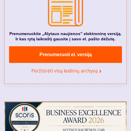
Prenumeruokite „Alytaus naujienos” elektroninę versiją.
Ir kas rytą laikraštį gausite į savo el. pašto dėžutę.
Prenumeruoti el. versiją
Peržiūrėti visą leidinių archyvą