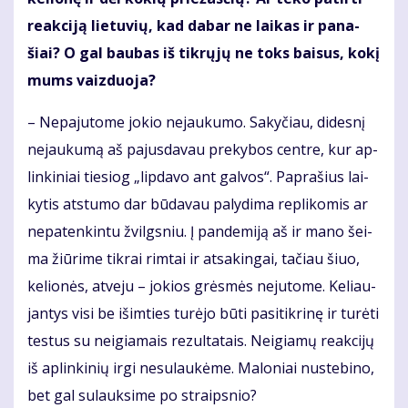
re­ak­ci­ją lie­tu­vių, kad da­bar ne lai­kas ir pa­na­
šiai? O gal bau­bas iš tik­rų­jų ne toks bai­sus, ko­kį
mums vaiz­duo­ja?
– Ne­pa­ju­to­me jo­kio ne­jau­ku­mo. Sa­ky­čiau, di­des­nį
ne­jau­ku­mą aš pa­jus­da­vau pre­ky­bos cen­tre, kur ap­
lin­ki­niai tie­siog „lip­da­vo ant gal­vos“. Pa­pra­šius lai­
ky­tis at­stu­mo dar bū­da­vau pa­ly­di­ma re­pli­ko­mis ar
ne­pa­ten­kin­tu žvilgs­niu. Į pan­de­mi­ją aš ir ma­no šei­
ma žiū­ri­me tik­rai rim­tai ir at­sa­kin­gai, ta­čiau šiuo,
ke­lio­nės, at­ve­ju – jo­kios grės­mės ne­ju­to­me. Ke­liau­
jan­tys vi­si be iš­im­ties tu­rė­jo bū­ti pa­si­tik­ri­nę ir tu­rė­ti
tes­tus su ne­igia­mais re­zul­ta­tais. Ne­igia­mų re­ak­ci­jų
iš ap­lin­ki­nių ir­gi ne­su­lau­kė­me. Ma­lo­niai nu­ste­bi­no,
bet gal su­lauk­si­me po straips­nio?