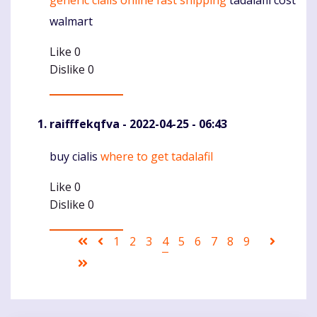
Komentaras
walmart
Like
0
Dislike
0
raifffekqfva
- 2022-04-25 - 06:43
buy cialis
where to get tadalafil
Komentaras
Like
0
Dislike
0
Pagination
First
Ankstesnis
Puslapis
1
Puslapis
2
Puslapis
3
Current
4
Puslapis
5
Puslapis
6
Puslapis
7
Puslapis
8
Puslapis
9
Sekanti
page
puslapis
page
puslapi
Last
page