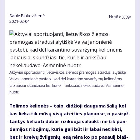
Saulė Pinkevičienė
Nr.
16 (13539)
2021-02-04
Aktyviai sportuojanti, lietuviškos žiemos pramogas atradusi alytiškė
Vaiva Janonienė pastebi, kad dėl karantino suvaržymų kelionėms
labiausiai skundžiasi tie, kurie ir anksčiau nekeliaudavo. Asmeninė
nuotr.
To­li­mos ke­lio­nės – taip, di­džio­ji dau­gu­ma ša­lių kol
kas lie­ka tik mū­sų vi­sų at­ei­ties pla­nuo­se, o pa­si­ryž­
tan­tys ke­liau­ti da­bar ri­zi­kuo­ja su­lauk­ti ne tik pan­
de­mi­jos ri­bo­ji­mų, ku­rie ga­li bū­ti ir la­bai ne­ti­kė­ti,
bet ir krei­vų žvilgs­nių, esą nė­ra ko po pa­sau­lį blaš­