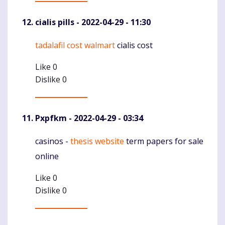
cialis pills
- 2022-04-29 - 11:30
tadalafil cost walmart
cialis cost
Komentaras
Like
0
Dislike
0
Pxpfkm
- 2022-04-29 - 03:34
casinos -
thesis website
term papers for sale
Komentaras
online
Like
0
Dislike
0