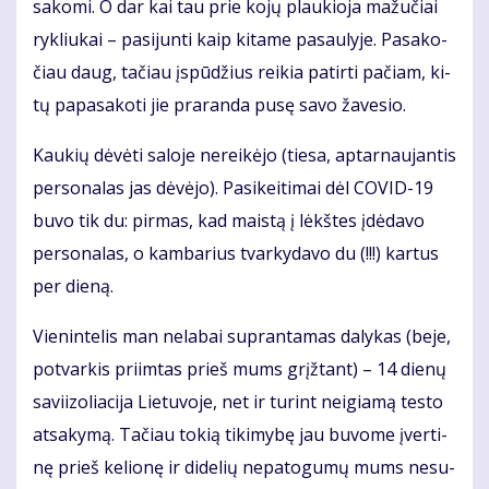
sa­ko­mi. O dar kai tau prie ko­jų plau­kio­ja ma­žu­čiai
ryk­liu­kai – pa­si­jun­ti kaip ki­ta­me pa­sau­ly­je. Pa­sa­ko­
čiau daug, ta­čiau įspū­džius rei­kia pa­tir­ti pa­čiam, ki­
tų pa­pa­sa­ko­ti jie pra­ran­da pu­sę sa­vo ža­ve­sio.
Kau­kių dė­vė­ti sa­lo­je ne­rei­kė­jo (tie­sa, ap­tar­nau­jan­tis
per­so­na­las jas dė­vė­jo). Pa­si­kei­ti­mai dėl CO­VID-19
bu­vo tik du: pir­mas, kad mais­tą į lėkš­tes įdė­da­vo
per­so­na­las, o kam­ba­rius tvar­ky­da­vo du (!!!) kar­tus
per die­ną.
Vie­nin­te­lis man ne­la­bai su­pran­ta­mas da­ly­kas (be­je,
po­tvar­kis pri­im­tas prieš mums grįž­tant) – 14 die­nų
sa­vi­i­zo­lia­ci­ja Lie­tu­vo­je, net ir tu­rint ne­igia­mą tes­to
at­sa­ky­mą. Ta­čiau to­kią ti­ki­my­bę jau bu­vo­me įver­ti­
nę prieš ke­lio­nę ir di­de­lių ne­pa­to­gu­mų mums ne­su­