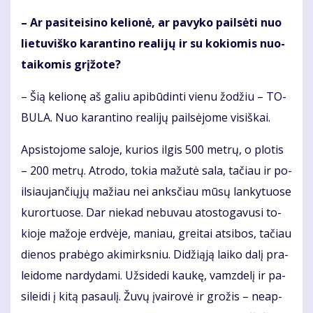
– Ar pa­si­tei­si­no ke­lio­nė, ar pa­vy­ko pail­sė­ti nuo
lie­tu­viš­ko ka­ran­ti­no re­a­li­jų ir su ko­kio­mis nuo­
tai­ko­mis grį­žo­te?
– Šią ke­lio­nę aš ga­liu api­bū­din­ti vie­nu žo­džiu – TO­
BU­LA. Nuo ka­ran­ti­no re­a­li­jų pail­sė­jo­me vi­siš­kai.
Ap­si­sto­jo­me sa­lo­je, ku­rios il­gis 500 met­rų, o plo­tis
– 200 met­rų. At­ro­do, to­kia ma­žu­tė sa­la, ta­čiau ir po­
il­siau­jan­čių­jų ma­žiau nei anks­čiau mū­sų lan­ky­tuo­se
ku­ror­tuo­se. Dar nie­kad ne­bu­vau atos­to­ga­vu­si to­
kio­je ma­žo­je erd­vė­je, ma­niau, grei­tai at­si­bos, ta­čiau
die­nos pra­bė­go aki­mirks­niu. Di­dži­ą­ją lai­ko da­lį pra­
lei­do­me nar­dy­da­mi. Už­si­de­di kau­kę, vamz­de­lį ir pa­
si­lei­di į ki­tą pa­sau­lį. Žu­vų įvai­ro­vė ir gro­žis – ne­ap­