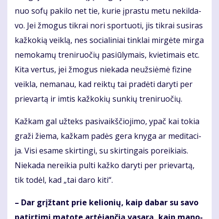
nuo so­fų pa­ki­lo net tie, ku­rie įpras­tu me­tu ne­kil­da­
vo. Jei žmo­gus tik­rai no­ri spor­tuo­ti, jis tik­rai su­si­ras
kaž­ko­kią veik­lą, nes so­cia­li­niai tin­klai mir­gė­te mir­ga
ne­mo­ka­mų tre­ni­ruo­čių pa­siū­ly­mais, kvie­ti­mais etc.
Ki­ta ver­tus, jei žmo­gus nie­ka­da ne­už­si­ė­mė fi­zi­ne
veik­la, ne­ma­nau, kad reik­tų tai pra­dė­ti da­ry­ti per
prie­var­tą ir im­tis kaž­ko­kių sun­kių tre­ni­ruo­čių.
Kaž­kam gal už­teks pa­si­vaikš­čio­ji­mo, ypač kai to­kia
gra­ži žie­ma, kaž­kam pa­dės ge­ra kny­ga ar me­di­ta­ci­
ja. Vi­si esa­me skir­tin­gi, su skir­tin­gais po­rei­kiais.
Nie­ka­da ne­rei­kia pul­ti kaž­ko da­ry­ti per prie­var­tą,
tik to­dėl, kad „tai da­ro ki­ti“.
– Dar grįž­tant prie ke­lio­nių, kaip da­bar su sa­vo
pa­tir­ti­mi ma­to­te ar­tė­jan­čią va­sa­rą, kaip ma­no­