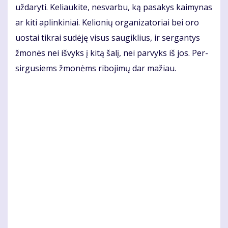
už­da­ry­ti. Ke­liau­ki­te, ne­svar­bu, ką pa­sa­kys kai­my­nas
ar ki­ti ap­lin­ki­niai. Ke­lio­nių or­ga­ni­za­to­riai bei oro
uos­tai tik­rai su­dė­ję vi­sus sau­gik­lius, ir ser­gan­tys
žmo­nės nei iš­vyks į ki­tą ša­lį, nei par­vyks iš jos. Per­
sir­gu­siems žmo­nėms ri­bo­ji­mų dar ma­žiau.