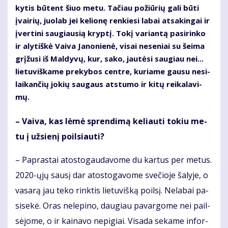
ky­tis bū­tent šiuo me­tu. Ta­čiau po­žiū­rių ga­li bū­ti
įvai­rių, juo­lab jei ke­lio­nę ren­kie­si la­bai at­sa­kin­gai ir
įver­ti­ni sau­giau­sią kryp­tį. To­kį va­rian­tą pa­si­rin­ko
ir aly­tiš­kė Vai­va Ja­no­nie­nė, vi­sai ne­se­niai su šei­ma
grį­žu­si iš Mal­dy­vų, kur, sa­ko, jau­tė­si sau­giau nei...
lie­tu­viš­ka­me pre­ky­bos cen­tre, ku­ria­me gau­su ne­si­
lai­kan­čių jo­kių sau­gaus at­stu­mo ir ki­tų rei­ka­la­vi­
mų.
– Vai­va, kas lė­mė spren­di­mą ke­liau­ti to­kiu me­
tu į už­sie­nį po­il­siau­ti?
– Pa­pras­tai atos­to­gau­da­vo­me du kar­tus per me­tus.
2020-ųjų sau­sį dar atos­to­ga­vo­me sve­čio­je ša­ly­je, o
va­sa­rą jau te­ko rink­tis lie­tu­viš­ką po­il­sį. Ne­la­bai pa­
si­se­kė. Oras ne­le­pi­no, dau­giau pa­var­go­me nei pail­
sė­jo­me, o ir kai­na­vo ne­pi­giai. Vi­sa­da se­ka­me in­for­