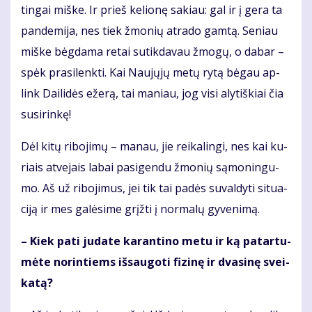
tin­gai miš­ke. Ir prieš ke­lio­nę sa­kiau: gal ir į ge­ra ta
pan­de­mi­ja, nes tiek žmo­nių at­ra­do gam­tą. Se­niau
miš­ke bėg­da­ma re­tai su­tik­da­vau žmo­gų, o da­bar –
spėk pra­si­lenk­ti. Kai Nau­jų­jų me­tų ry­tą bė­gau ap­
link Dai­li­dės eže­rą, tai ma­niau, jog vi­si aly­tiš­kiai čia
susi­rin­kę!
Dėl ki­tų ri­bo­ji­mų – ma­nau, jie rei­ka­lin­gi, nes kai ku­
riais at­ve­jais la­bai pa­si­gen­du žmo­nių są­mo­nin­gu­
mo. Aš už ri­bo­ji­mus, jei tik tai pa­dės su­val­dy­ti si­tu­a­
ci­ją ir mes ga­lė­si­me grįž­ti į nor­ma­lų gy­ve­ni­mą.
– Kiek pa­ti ju­da­te ka­ran­ti­no me­tu ir ką pa­tar­tu­
mė­te no­rin­tiems iš­sau­go­ti fi­zi­nę ir dva­si­nę svei­
ka­tą?