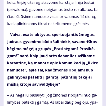
ke­lia. Grį­žę už­si­re­gist­ra­vo­me karš­tą­ja li­ni­ja tes­tui
(pri­va­lo­ma), ga­vo­me ne­igia­mus tes­to re­zul­ta­tus, ta­
čiau iš­bū­si­me na­muo­se vi­sas pri­va­lo­mas 14 die­nų,
kad ap­lin­ki­niams tik­rai ne­kel­tu­mė­me grės­mės.
– Vai­va, esa­te ak­ty­vus, spor­tuo­jan­tis žmo­gus,
jud­raus gy­ve­ni­mo bū­do ša­li­nin­kė, sa­va­no­riš­kos
bė­gi­mo mė­gė­jų gru­pės „Pra­si­bė­gam? Pra­si­bė­
gam!“ na­rė. Kaip jau­čia­tės da­bar lie­tu­viš­ka­me
ka­ran­ti­ne, ką ma­no­te apie ko­mu­ni­ka­ci­ją „li­ki­te
na­muo­se“, apie tai, kad žmo­nės ri­bo­ja­mi nuo
ga­li­my­bes pa­tek­ti į gam­tą, pa­žin­ti­nį ta­ką ar
miš­ką ki­to­je sa­vi­val­dy­bė­je?
– Aš ne­ga­liu pa­sa­ky­ti, jog žmo­nės ri­bo­ja­mi nuo ga­
li­my­bės pa­tek­ti į gam­tą. Aš la­bai daug bė­gio­ju, ypa­