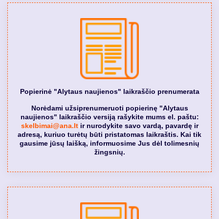
Popierinė "Alytaus naujienos" laikraščio prenumerata
Norėdami užsiprenumeruoti popierinę "Alytaus
naujienos" laikraščio versiją rašykite mums el. paštu:
skelbimai@ana.lt
ir nurodykite savo vardą, pavardę ir
adresą, kuriuo turėtų būti pristatomas laikraštis. Kai tik
gausime jūsų laišką, informuosime Jus dėl tolimesnių
žingsnių.