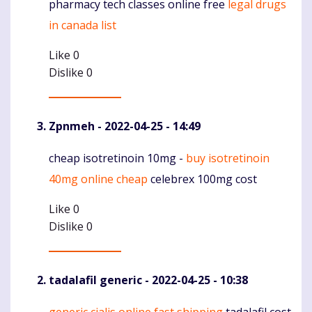
pharmacy tech classes online free
legal drugs
Komentaras
in canada list
Like
0
Dislike
0
Zpnmeh
- 2022-04-25 - 14:49
cheap isotretinoin 10mg -
buy isotretinoin
Komentaras
40mg online cheap
celebrex 100mg cost
Like
0
Dislike
0
tadalafil generic
- 2022-04-25 - 10:38
generic cialis online fast shipping
tadalafil cost