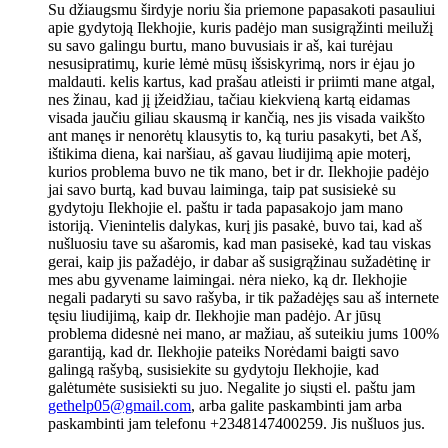
Su džiaugsmu širdyje noriu šia priemone papasakoti pasauliui
apie gydytoją Ilekhojie, kuris padėjo man susigrąžinti meilužį
su savo galingu burtu, mano buvusiais ir aš, kai turėjau
nesusipratimų, kurie lėmė mūsų išsiskyrimą, nors ir ėjau jo
maldauti. kelis kartus, kad prašau atleisti ir priimti mane atgal,
nes žinau, kad jį įžeidžiau, tačiau kiekvieną kartą eidamas
visada jaučiu giliau skausmą ir kančią, nes jis visada vaikšto
ant manęs ir nenorėtų klausytis to, ką turiu pasakyti, bet Aš,
ištikima diena, kai naršiau, aš gavau liudijimą apie moterį,
kurios problema buvo ne tik mano, bet ir dr. Ilekhojie padėjo
jai savo burtą, kad buvau laiminga, taip pat susisiekė su
gydytoju Ilekhojie el. paštu ir tada papasakojo jam mano
istoriją. Vienintelis dalykas, kurį jis pasakė, buvo tai, kad aš
nušluosiu tave su ašaromis, kad man pasisekė, kad tau viskas
gerai, kaip jis pažadėjo, ir dabar aš susigrąžinau sužadėtinę ir
mes abu gyvename laimingai. nėra nieko, ką dr. Ilekhojie
negali padaryti su savo rašyba, ir tik pažadėjęs sau aš internete
tęsiu liudijimą, kaip dr. Ilekhojie man padėjo. Ar jūsų
problema didesnė nei mano, ar mažiau, aš suteikiu jums 100%
garantiją, kad dr. Ilekhojie pateiks Norėdami baigti savo
galingą rašybą, susisiekite su gydytoju Ilekhojie, kad
galėtumėte susisiekti su juo. Negalite jo siųsti el. paštu jam
gethelp05@gmail.com
, arba galite paskambinti jam arba
paskambinti jam telefonu +2348147400259. Jis nušluos jus.