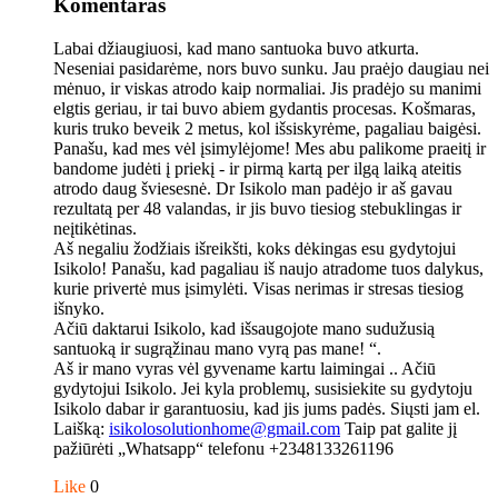
Komentaras
Labai džiaugiuosi, kad mano santuoka buvo atkurta.
Neseniai pasidarėme, nors buvo sunku. Jau praėjo daugiau nei
mėnuo, ir viskas atrodo kaip normaliai. Jis pradėjo su manimi
elgtis geriau, ir tai buvo abiem gydantis procesas. Košmaras,
kuris truko beveik 2 metus, kol išsiskyrėme, pagaliau baigėsi.
Panašu, kad mes vėl įsimylėjome! Mes abu palikome praeitį ir
bandome judėti į priekį - ir pirmą kartą per ilgą laiką ateitis
atrodo daug šviesesnė. Dr Isikolo man padėjo ir aš gavau
rezultatą per 48 valandas, ir jis buvo tiesiog stebuklingas ir
neįtikėtinas.
Aš negaliu žodžiais išreikšti, koks dėkingas esu gydytojui
Isikolo! Panašu, kad pagaliau iš naujo atradome tuos dalykus,
kurie privertė mus įsimylėti. Visas nerimas ir stresas tiesiog
išnyko.
Ačiū daktarui Isikolo, kad išsaugojote mano sudužusią
santuoką ir sugrąžinau mano vyrą pas mane! “.
Aš ir mano vyras vėl gyvename kartu laimingai .. Ačiū
gydytojui Isikolo. Jei kyla problemų, susisiekite su gydytoju
Isikolo dabar ir garantuosiu, kad jis jums padės. Siųsti jam el.
Laišką:
isikolosolutionhome@gmail.com
Taip pat galite jį
pažiūrėti „Whatsapp“ telefonu +2348133261196
Like
0