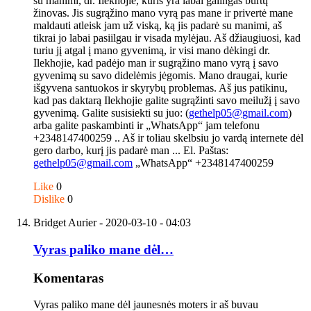
su manimi, dr. Ilekhojie, kuris yra labai galingas burtų
žinovas. Jis sugrąžino mano vyrą pas mane ir privertė mane
maldauti atleisk jam už viską, ką jis padarė su manimi, aš
tikrai jo labai pasiilgau ir visada mylėjau. Aš džiaugiuosi, kad
turiu jį atgal į mano gyvenimą, ir visi mano dėkingi dr.
Ilekhojie, kad padėjo man ir sugrąžino mano vyrą į savo
gyvenimą su savo didelėmis jėgomis. Mano draugai, kurie
išgyvena santuokos ir skyrybų problemas. Aš jus patikinu,
kad pas daktarą Ilekhojie galite sugrąžinti savo meilužį į savo
gyvenimą. Galite susisiekti su juo: (
gethelp05@gmail.com
)
arba galite paskambinti ir „WhatsApp“ jam telefonu
+2348147400259 .. Aš ir toliau skelbsiu jo vardą internete dėl
gero darbo, kurį jis padarė man ... El. Paštas:
gethelp05@gmail.com
„WhatsApp“ +2348147400259
Like
0
Dislike
0
Bridget Aurier
- 2020-03-10 - 04:03
Vyras paliko mane dėl…
Komentaras
Vyras paliko mane dėl jaunesnės moters ir aš buvau