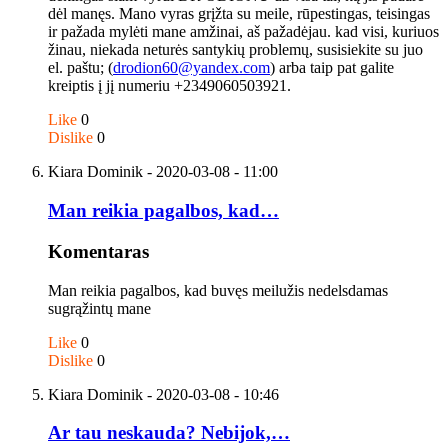
dėl manęs. Mano vyras grįžta su meile, rūpestingas, teisingas
ir pažada mylėti mane amžinai, aš pažadėjau. kad visi, kuriuos
žinau, niekada neturės santykių problemų, susisiekite su juo
el. paštu; (
drodion60@yandex.com
) arba taip pat galite
kreiptis į jį numeriu +2349060503921.
Like
0
Dislike
0
Kiara Dominik
- 2020-03-08 - 11:00
Man reikia pagalbos, kad…
Komentaras
Man reikia pagalbos, kad buvęs meilužis nedelsdamas
sugrąžintų mane
Like
0
Dislike
0
Kiara Dominik
- 2020-03-08 - 10:46
Ar tau neskauda? Nebijok,…