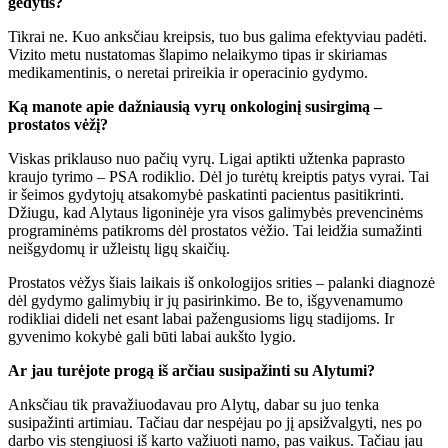
gėdytis?
Tikrai ne. Kuo anksčiau kreipsis, tuo bus galima efektyviau padėti.
Vizito metu nustatomas šlapimo nelaikymo tipas ir skiriamas
medikamentinis, o neretai prireikia ir operacinio gydymo.
Ką manote apie dažniausią vyrų onkologinį susirgimą –
prostatos vėžį?
Viskas priklauso nuo pačių vyrų. Ligai aptikti užtenka paprasto
kraujo tyrimo – PSA rodiklio. Dėl jo turėtų kreiptis patys vyrai. Tai
ir šeimos gydytojų atsakomybė paskatinti pacientus pasitikrinti.
Džiugu, kad Alytaus ligoninėje yra visos galimybės prevencinėms
programinėms patikroms dėl prostatos vėžio. Tai leidžia sumažinti
neišgydomų ir užleistų ligų skaičių.
Prostatos vėžys šiais laikais iš onkologijos srities – palanki diagnozė
dėl gydymo galimybių ir jų pasirinkimo. Be to, išgyvenamumo
rodikliai dideli net esant labai pažengusioms ligų stadijoms. Ir
gyvenimo kokybė gali būti labai aukšto lygio.
Ar jau turėjote progą iš arčiau susipažinti su Alytumi?
Anksčiau tik pravažiuodavau pro Alytų, dabar su juo tenka
susipažinti artimiau. Tačiau dar nespėjau po jį apsižvalgyti, nes po
darbo vis stengiuosi iš karto važiuoti namo, pas vaikus. Tačiau jau