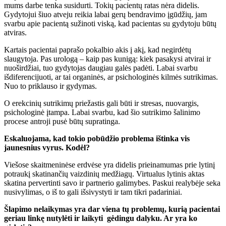
mums darbe tenka susidurti. Tokių pacientų ratas nėra didelis.
Gydytojui šiuo atveju reikia labai gerų bendravimo įgūdžių, jam
svarbu apie pacientą sužinoti viską, kad pacientas su gydytoju būtų
atviras.
Kartais pacientai paprašo pokalbio akis į akį, kad negirdėtų
slaugytoja. Pas urologą – kaip pas kunigą: kiek pasakysi atvirai ir
nuoširdžiai, tuo gydytojas daugiau galės padėti. Labai svarbu
išdiferencijuoti, ar tai organinės, ar psichologinės kilmės sutrikimas.
Nuo to priklauso ir gydymas.
O erekcinių sutrikimų priežastis gali būti ir stresas, nuovargis,
psichologinė įtampa. Labai svarbu, kad šio sutrikimo šalinimo
procese antroji pusė būtų supratinga.
Eskaluojama, kad tokio pobūdžio problema ištinka vis
jaunesnius vyrus. Kodėl?
Viešose skaitmeninėse erdvėse yra didelis prieinamumas prie lytinį
potraukį skatinančių vaizdinių medžiagų. Virtualus lytinis aktas
skatina pervertinti savo ir partnerio galimybes. Paskui realybėje seka
nusivylimas, o iš to gali išsivystyti ir tam tikri padariniai.
Šlapimo nelaikymas yra dar viena tų problemų, kurią pacientai
geriau linkę nutylėti ir laikyti gėdingu dalyku. Ar yra ko