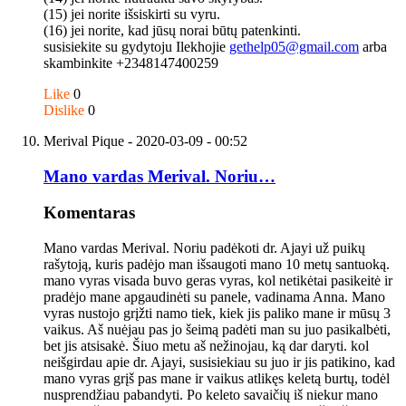
(15) jei norite išsiskirti su vyru.
(16) jei norite, kad jūsų norai būtų patenkinti.
susisiekite su gydytoju Ilekhojie
gethelp05@gmail.com
arba
skambinkite +2348147400259
Like
0
Dislike
0
Merival Pique
- 2020-03-09 - 00:52
Mano vardas Merival. Noriu…
Komentaras
Mano vardas Merival. Noriu padėkoti dr. Ajayi už puikų
rašytoją, kuris padėjo man išsaugoti mano 10 metų santuoką.
mano vyras visada buvo geras vyras, kol netikėtai pasikeitė ir
pradėjo mane apgaudinėti su panele, vadinama Anna. Mano
vyras nustojo grįžti namo tiek, kiek jis paliko mane ir mūsų 3
vaikus. Aš nuėjau pas jo šeimą padėti man su juo pasikalbėti,
bet jis atsisakė. Šiuo metu aš nežinojau, ką dar daryti. kol
neišgirdau apie dr. Ajayi, susisiekiau su juo ir jis patikino, kad
mano vyras grįš pas mane ir vaikus atlikęs keletą burtų, todėl
nusprendžiau pabandyti. Po keleto savaičių iš niekur mano