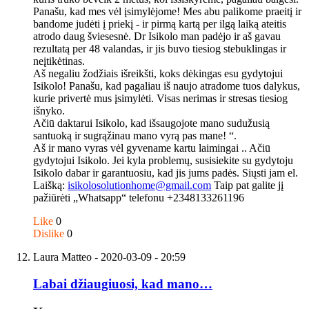
Panašu, kad mes vėl įsimylėjome! Mes abu palikome praeitį ir
bandome judėti į priekį - ir pirmą kartą per ilgą laiką ateitis
atrodo daug šviesesnė. Dr Isikolo man padėjo ir aš gavau
rezultatą per 48 valandas, ir jis buvo tiesiog stebuklingas ir
neįtikėtinas.
Aš negaliu žodžiais išreikšti, koks dėkingas esu gydytojui
Isikolo! Panašu, kad pagaliau iš naujo atradome tuos dalykus,
kurie privertė mus įsimylėti. Visas nerimas ir stresas tiesiog
išnyko.
Ačiū daktarui Isikolo, kad išsaugojote mano sudužusią
santuoką ir sugrąžinau mano vyrą pas mane! “.
Aš ir mano vyras vėl gyvename kartu laimingai .. Ačiū
gydytojui Isikolo. Jei kyla problemų, susisiekite su gydytoju
Isikolo dabar ir garantuosiu, kad jis jums padės. Siųsti jam el.
Laišką:
isikolosolutionhome@gmail.com
Taip pat galite jį
pažiūrėti „Whatsapp“ telefonu +2348133261196
Like
0
Dislike
0
Laura Matteo
- 2020-03-09 - 20:59
Labai džiaugiuosi, kad mano…