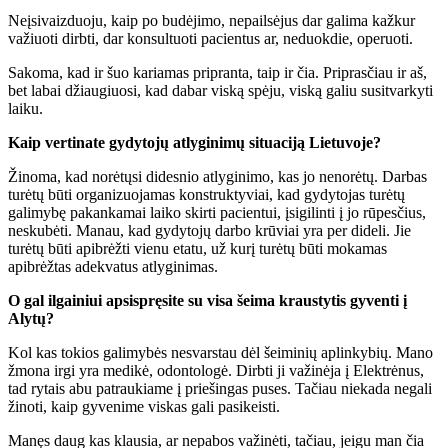
Neįsivaizduoju, kaip po budėjimo, nepailsėjus dar galima kažkur
važiuoti dirbti, dar konsultuoti pacientus ar, neduokdie, operuoti.
Sakoma, kad ir šuo kariamas pripranta, taip ir čia. Priprasčiau ir aš,
bet labai džiaugiuosi, kad dabar viską spėju, viską galiu susitvarkyti
laiku.
Kaip vertinate gydytojų atlyginimų situaciją Lietuvoje?
Žinoma, kad norėtųsi didesnio atlyginimo, kas jo nenorėtų. Darbas
turėtų būti organizuojamas konstruktyviai, kad gydytojas turėtų
galimybę pakankamai laiko skirti pacientui, įsigilinti į jo rūpesčius,
neskubėti. Manau, kad gydytojų darbo krūviai yra per dideli. Jie
turėtų būti apibrėžti vienu etatu, už kurį turėtų būti mokamas
apibrėžtas adekvatus atlyginimas.
O gal ilgainiui apsispręsite su visa šeima kraustytis gyventi į
Alytų?
Kol kas tokios galimybės nesvarstau dėl šeiminių aplinkybių. Mano
žmona irgi yra medikė, odontologė. Dirbti ji važinėja į Elektrėnus,
tad rytais abu patraukiame į priešingas puses. Tačiau niekada negali
žinoti, kaip gyvenime viskas gali pasikeisti.
Manęs daug kas klausia, ar nepabos važinėti, tačiau, jeigu man čia