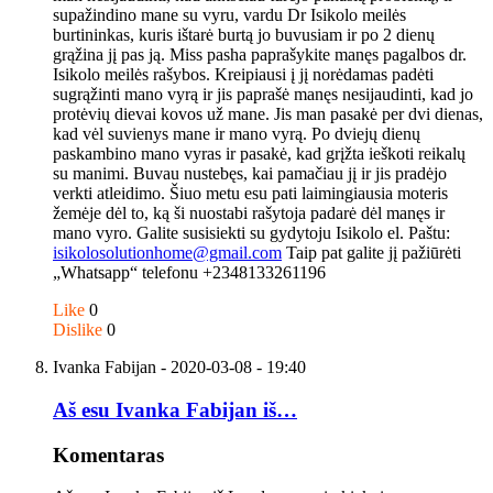
supažindino mane su vyru, vardu Dr Isikolo meilės
burtininkas, kuris ištarė burtą jo buvusiam ir po 2 dienų
grąžina jį pas ją. Miss pasha paprašykite manęs pagalbos dr.
Isikolo meilės rašybos. Kreipiausi į jį norėdamas padėti
sugrąžinti mano vyrą ir jis paprašė manęs nesijaudinti, kad jo
protėvių dievai kovos už mane. Jis man pasakė per dvi dienas,
kad vėl suvienys mane ir mano vyrą. Po dviejų dienų
paskambino mano vyras ir pasakė, kad grįžta ieškoti reikalų
su manimi. Buvau nustebęs, kai pamačiau jį ir jis pradėjo
verkti atleidimo. Šiuo metu esu pati laimingiausia moteris
žemėje dėl to, ką ši nuostabi rašytoja padarė dėl manęs ir
mano vyro. Galite susisiekti su gydytoju Isikolo el. Paštu:
isikolosolutionhome@gmail.com
Taip pat galite jį pažiūrėti
„Whatsapp“ telefonu +2348133261196
Like
0
Dislike
0
Ivanka Fabijan
- 2020-03-08 - 19:40
Aš esu Ivanka Fabijan iš…
Komentaras