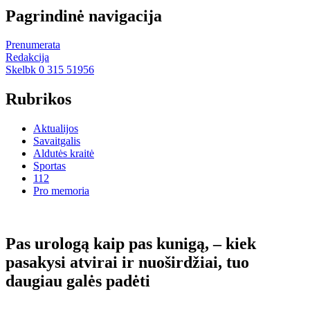
Pagrindinė navigacija
Prenumerata
Redakcija
Skelbk 0 315 51956
Rubrikos
Aktualijos
Savaitgalis
Aldutės kraitė
Sportas
112
Pro memoria
Pas urologą kaip pas kunigą, – kiek
pasakysi atvirai ir nuoširdžiai, tuo
daugiau galės padėti