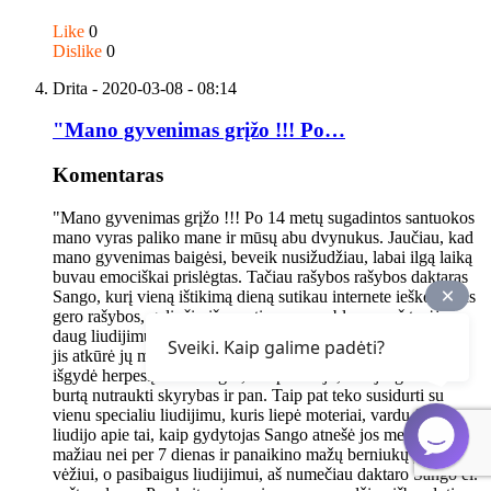
Like
0
Dislike
0
Drita
- 2020-03-08 - 08:14
"Mano gyvenimas grįžo !!! Po…
Komentaras
"Mano gyvenimas grįžo !!! Po 14 metų sugadintos santuokos
mano vyras paliko mane ir mūsų abu dvynukus. Jaučiau, kad
mano gyvenimas baigėsi, beveik nusižudžiau, labai ilgą laiką
buvau emociškai prislėgtas. Tačiau rašybos rašybos daktaras
Sango, kurį vieną ištikimą dieną sutikau internete ieškodamas
gero rašybos, galinčio išspręsti mano problemas, aš turėjau
daug liudijimų apie šį rašybos rašymą. Kai kurie liudijo, kad
Sveiki. Kaip galime padėti?
jis atkūrė jų meilužį Ex, kiti paliudijo, kad jis atstatė gimdą,
išgydė herpesą ir kitas ligas, kiti paliudijo, kad jis gali ištarti
burtą nutraukti skyrybas ir pan. Taip pat teko susidurti su
vienu specialiu liudijimu, kuris liepė moteriai, vardu Sonia,
liudijo apie tai, kaip gydytojas Sango atnešė jos meilužė Ex
mažiau nei per 7 dienas ir panaikino mažų berniukų poveikį
vėžiui, o pasibaigus liudijimui, aš numečiau daktaro Sango el.