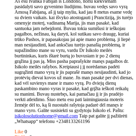
Aš esu Ivanka Fabijan iš Londono, noriu kiekvienam
pasidalyti savo gyvenimo liudijimu. buvau vedęs savo vyrą
Amosą Fabijaną, aš jį taip myliu, kad jau 8 metus esame vedę
su dviem vaikais. kai išvyko atostogauti į Prancūziją, jis turėjo
omenyje moterį, vadinamą Marija, jis man pasakė, kad
santuoka jam nebeįdomi. Buvau tokia sumišusi ir ieškojau
pagalbos, nežinau, ką daryti, kol sutikau savo draugę, kuriai
trūko Pashos, ir papasakojau jai apie mano problemą. ji liepė
man nesijaudinti, kad anksčiau turėjo panašią problemą, ir
supažindino mane su vyru, vardu Dr Isikolo meilės
burtininkas, kuris ištarė burtą jo buvusiam ir po 2 dienų
grąžina jį pas ją. Miss pasha paprašykite manęs pagalbos dr.
Isikolo meilės rašybos. Kreipiausi į jį norėdamas padėti
sugrąžinti mano vyrą ir jis paprašė manęs nesijaudinti, kad jo
protėvių dievai kovos už mane. Jis man pasakė per dvi dienas,
kad vėl suvienys mane ir mano vyrą. Po dviejų dienų
paskambino mano vyras ir pasakė, kad grįžta ieškoti reikalų
su manimi. Buvau nustebęs, kai pamačiau jį ir jis pradėjo
verkti atleidimo. Šiuo metu esu pati laimingiausia moteris
žemėje dėl to, ką ši nuostabi rašytoja padarė dėl manęs ir
mano vyro. Galite susisiekti su gydytoju Isikolo el. Paštu:
isikolosolutionhome@gmail.com
Taip pat galite jį pažiūrėti
„Whatsapp“ telefonu +2348133261196
Like
0