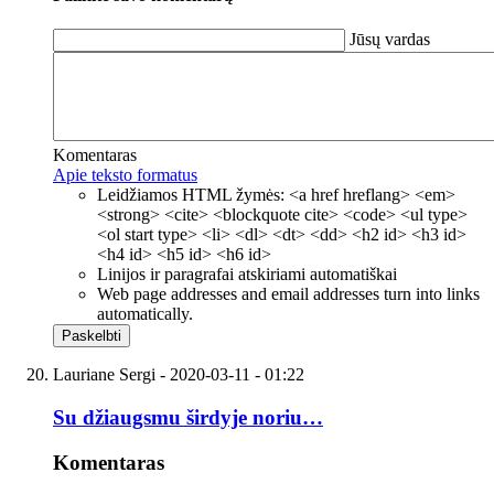
Jūsų vardas
Komentaras
Apie teksto formatus
Leidžiamos HTML žymės: <a href hreflang> <em>
<strong> <cite> <blockquote cite> <code> <ul type>
<ol start type> <li> <dl> <dt> <dd> <h2 id> <h3 id>
<h4 id> <h5 id> <h6 id>
Linijos ir paragrafai atskiriami automatiškai
Web page addresses and email addresses turn into links
automatically.
Lauriane Sergi
- 2020-03-11 - 01:22
Su džiaugsmu širdyje noriu…
Komentaras