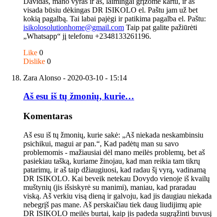
Davidas, mano vyras ir aš, laimingai grįžome kartu, ir aš
visada būsiu dėkingas DR ISIKOLO el. Paštu jam už bet
kokią pagalbą. Tai labai pajėgi ir patikima pagalba el. Paštu:
isikolosolutionhome@gmail.com
Taip pat galite pažiūrėti
„Whatsapp“ jį telefonu +2348133261196.
Like
0
Dislike
0
Zara Alonso
- 2020-03-10 - 15:14
Aš esu iš tų žmonių, kurie…
Komentaras
Aš esu iš tų žmonių, kurie sakė: „Aš niekada neskambinsiu
psichikui, magui ar pan.“, Kad padėtų man su savo
problemomis - mažiausiai dėl mano meilės problemų, bet aš
pasiekiau tašką, kuriame žinojau, kad man reikia tam tikrų
patarimų, ir aš taip džiaugiuosi, kad radau šį vyrą, vadinamą
DR ISIKOLO. Kai beveik netekau Dovydo vienoje iš kvailų
muštynių (jis išsiskyrė su manimi), maniau, kad praradau
viską. Aš verkiu visą dieną ir galvoju, kad jis daugiau niekada
nebegrįš pas mane. Aš perskaičiau tiek daug liudijimų apie
DR ISIKOLO meilės burtai, kaip jis padeda sugrąžinti buvusį