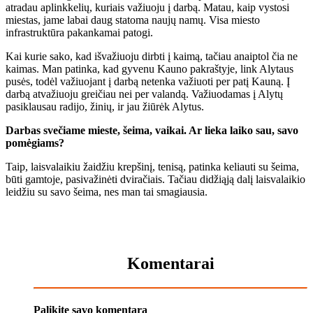
atradau aplinkkelių, kuriais važiuoju į darbą. Matau, kaip vystosi
miestas, jame labai daug statoma naujų namų. Visa miesto
infrastruktūra pakankamai patogi.
Kai kurie sako, kad išvažiuoju dirbti į kaimą, tačiau anaiptol čia ne
kaimas. Man patinka, kad gyvenu Kauno pakraštyje, link Alytaus
pusės, todėl važiuojant į darbą netenka važiuoti per patį Kauną. Į
darbą atvažiuoju greičiau nei per valandą. Važiuodamas į Alytų
pasiklausau radijo, žinių, ir jau žiūrėk Alytus.
Darbas svečiame mieste, šeima, vaikai. Ar lieka laiko sau, savo
pomėgiams?
Taip, laisvalaikiu žaidžiu krepšinį, tenisą, patinka keliauti su šeima,
būti gamtoje, pasivažinėti dviračiais. Tačiau didžiąją dalį laisvalaikio
leidžiu su savo šeima, nes man tai smagiausia.
Komentarai
Palikite savo komentarą