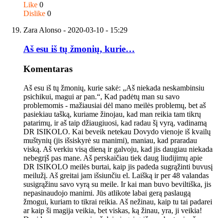
Like
0
Dislike
0
Zara Alonso
- 2020-03-10 - 15:29
Aš esu iš tų žmonių, kurie…
Komentaras
Aš esu iš tų žmonių, kurie sakė: „Aš niekada neskambinsiu
psichikui, magui ar pan.“, Kad padėtų man su savo
problemomis - mažiausiai dėl mano meilės problemų, bet aš
pasiekiau tašką, kuriame žinojau, kad man reikia tam tikrų
patarimų, ir aš taip džiaugiuosi, kad radau šį vyrą, vadinamą
DR ISIKOLO. Kai beveik netekau Dovydo vienoje iš kvailų
muštynių (jis išsiskyrė su manimi), maniau, kad praradau
viską. Aš verkiu visą dieną ir galvoju, kad jis daugiau niekada
nebegrįš pas mane. Aš perskaičiau tiek daug liudijimų apie
DR ISIKOLO meilės burtai, kaip jis padeda sugrąžinti buvusį
meilužį. Aš greitai jam išsiunčiu el. Laišką ir per 48 valandas
susigrąžinu savo vyrą su meile. Ir kai man buvo beviltiška, jis
nepasinaudojo manimi. Jūs atlikote labai gerą paslaugą
žmogui, kuriam to tikrai reikia. Aš nežinau, kaip tu tai padarei
ar kaip ši magija veikia, bet viskas, ką žinau, yra, ji veikia!