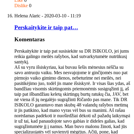
Like
0
Dislike
0
Helena Alaric
- 2020-03-10 - 11:19
Perskaitykite ir taip pat…
Komentaras
Perskaitykite ir taip pat susisiekite su DR ISIKOLO, jei jums
reikia galingo meilės rašybos, kad sutvarkytumėte nutrūkusį
santykį.
Aš su vyru išsiskyriau, kai buvau šešis mėnesius nėščia su
savo antruoju vaiku. Mes nesvajojome ir ginčijomės nuo pat
pirmojo vaiko gimimo dienos, nebeturime nei meilės, nei
pasitikėjimo juo, todėl jis mane išsiskyrė. Ir visas šias ydas, aš
bandžiau visomis skirtingomis priemonėmis susigrąžinti jį, aš
taip pat išbandžiau keletą skirtingų burtų ratukų čia, JAV, bet
nė viena iš jų negalėjo sugrąžinti Ričardo pas mane. Tik DR
ISIKOLO garantavo man skubų 48 valandų rašybos metimą
ir jis patikino, kad mano vyras vėl bus su manimi. Aš rašau
norėdamas padėkoti ir nuoširdžiai dėkoti už pažadų laikymąsi
ir už tai, kad panaudojote savo gabias ir dideles galias, kad
sugrąžintumėte jį į namus. Man buvo malonu žinoti, kad jūs
specializuojatės vėl suvienyti mėgėjus. Ačiū, pone, kad