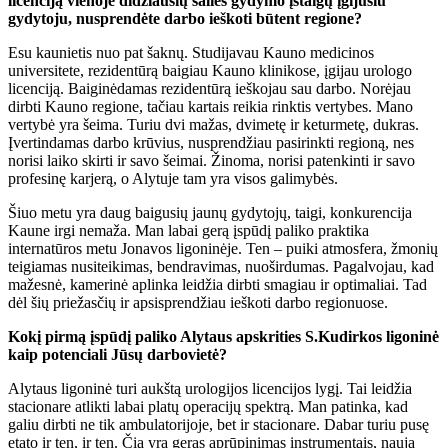
licenciją vienoje didžiausių šalies gydymo įstaigų įgijusiu
gydytoju, nusprendėte darbo ieškoti būtent regione?
Esu kaunietis nuo pat šaknų. Studijavau Kauno medicinos
universitete, rezidentūrą baigiau Kauno klinikose, įgijau urologo
licenciją. Baiginėdamas rezidentūrą ieškojau sau darbo. Norėjau
dirbti Kauno regione, tačiau kartais reikia rinktis vertybes. Mano
vertybė yra šeima. Turiu dvi mažas, dvimetę ir keturmetę, dukras.
Įvertindamas darbo krūvius, nusprendžiau pasirinkti regioną, nes
norisi laiko skirti ir savo šeimai. Žinoma, norisi patenkinti ir savo
profesinę karjerą, o Alytuje tam yra visos galimybės.
Šiuo metu yra daug baigusių jaunų gydytojų, taigi, konkurencija
Kaune irgi nemaža. Man labai gerą įspūdį paliko praktika
internatūros metu Jonavos ligoninėje. Ten – puiki atmosfera, žmonių
teigiamas nusiteikimas, bendravimas, nuoširdumas. Pagalvojau, kad
mažesnė, kamerinė aplinka leidžia dirbti smagiau ir optimaliai. Tad
dėl šių priežasčių ir apsisprendžiau ieškoti darbo regionuose.
Kokį pirmą įspūdį paliko Alytaus apskrities S.Kudirkos ligoninė
kaip potenciali Jūsų darbovietė?
Alytaus ligoninė turi aukštą urologijos licencijos lygį. Tai leidžia
stacionare atlikti labai platų operacijų spektrą. Man patinka, kad
galiu dirbti ne tik ambulatorijoje, bet ir stacionare. Dabar turiu pusę
etato ir ten, ir ten. Čia yra geras aprūpinimas instrumentais, nauja