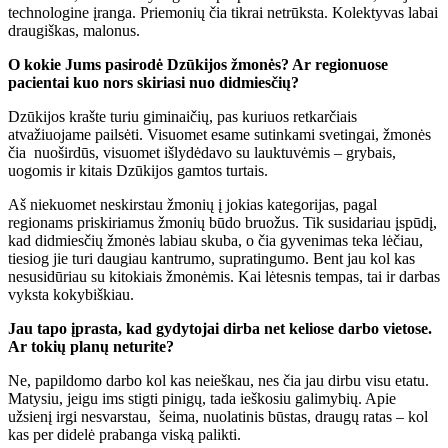
technologine įranga. Priemonių čia tikrai netrūksta. Kolektyvas labai
draugiškas, malonus.
O kokie Jums pasirodė Dzūkijos žmonės? Ar regionuose
pacientai kuo nors skiriasi nuo didmiesčių?
Dzūkijos krašte turiu giminaičių, pas kuriuos retkarčiais
atvažiuojame pailsėti. Visuomet esame sutinkami svetingai, žmonės
čia nuoširdūs, visuomet išlydėdavo su lauktuvėmis – grybais,
uogomis ir kitais Dzūkijos gamtos turtais.
Aš niekuomet neskirstau žmonių į jokias kategorijas, pagal
regionams priskiriamus žmonių būdo bruožus. Tik susidariau įspūdį,
kad didmiesčių žmonės labiau skuba, o čia gyvenimas teka lėčiau,
tiesiog jie turi daugiau kantrumo, supratingumo. Bent jau kol kas
nesusidūriau su kitokiais žmonėmis. Kai lėtesnis tempas, tai ir darbas
vyksta kokybiškiau.
Jau tapo įprasta, kad gydytojai dirba net keliose darbo vietose.
Ar tokių planų neturite?
Ne, papildomo darbo kol kas neieškau, nes čia jau dirbu visu etatu.
Matysiu, jeigu ims stigti pinigų, tada ieškosiu galimybių. Apie
užsienį irgi nesvarstau, šeima, nuolatinis būstas, draugų ratas – kol
kas per didelė prabanga viską palikti.