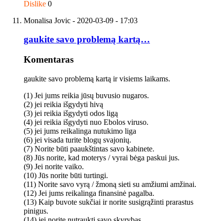
Dislike
0
Monalisa Jovic
- 2020-03-09 - 17:03
gaukite savo problemą kartą…
Komentaras
gaukite savo problemą kartą ir visiems laikams.
(1) Jei jums reikia jūsų buvusio nugaros.
(2) jei reikia išgydyti hivą
(3) jei reikia išgydyti odos ligą
(4) jei reikia išgydyti nuo Ebolos viruso.
(5) jei jums reikalinga nutukimo liga
(6) jei visada turite blogų svajonių.
(7) Norite būti paaukštintas savo kabinete.
(8) Jūs norite, kad moterys / vyrai bėga paskui jus.
(9) Jei norite vaiko.
(10) Jūs norite būti turtingi.
(11) Norite savo vyrą / žmoną sieti su amžiumi amžinai.
(12) Jei jums reikalinga finansinė pagalba.
(13) Kaip buvote sukčiai ir norite susigrąžinti prarastus
pinigus.
(14) jei norite nutraukti savo skyrybas.