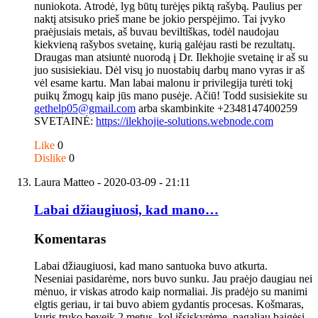
nuniokota. Atrodė, lyg būtų turėjęs piktą rašybą. Paulius per
naktį atsisuko prieš mane be jokio perspėjimo. Tai įvyko
praėjusiais metais, aš buvau beviltiškas, todėl naudojau
kiekvieną rašybos svetainę, kurią galėjau rasti be rezultatų.
Draugas man atsiuntė nuorodą į Dr. Ilekhojie svetainę ir aš su
juo susisiekiau. Dėl visų jo nuostabių darbų mano vyras ir aš
vėl esame kartu. Man labai malonu ir privilegija turėti tokį
puikų žmogų kaip jūs mano pusėje. Ačiū! Todd susisiekite su
gethelp05@gmail.com
arba skambinkite +2348147400259
SVETAINĖ:
https://ilekhojie-solutions.webnode.com
Like
0
Dislike
0
Laura Matteo
- 2020-03-09 - 21:11
Labai džiaugiuosi, kad mano…
Komentaras
Labai džiaugiuosi, kad mano santuoka buvo atkurta.
Neseniai pasidarėme, nors buvo sunku. Jau praėjo daugiau nei
mėnuo, ir viskas atrodo kaip normaliai. Jis pradėjo su manimi
elgtis geriau, ir tai buvo abiem gydantis procesas. Košmaras,
kuris truko beveik 2 metus, kol išsiskyrėme, pagaliau baigėsi.