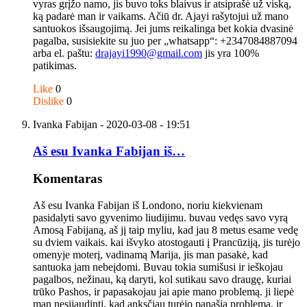
vyras grįžo namo, jis buvo toks blaivus ir atsiprašė už viską,
ką padarė man ir vaikams. Ačiū dr. Ajayi rašytojui už mano
santuokos išsaugojimą. Jei jums reikalinga bet kokia dvasinė
pagalba, susisiekite su juo per „whatsapp“: +2347084887094
arba el. paštu:
drajayi1990@gmail.com
jis yra 100%
patikimas.
Like
0
Dislike
0
Ivanka Fabijan
- 2020-03-08 - 19:51
Aš esu Ivanka Fabijan iš…
Komentaras
Aš esu Ivanka Fabijan iš Londono, noriu kiekvienam
pasidalyti savo gyvenimo liudijimu. buvau vedęs savo vyrą
Amosą Fabijaną, aš jį taip myliu, kad jau 8 metus esame vedę
su dviem vaikais. kai išvyko atostogauti į Prancūziją, jis turėjo
omenyje moterį, vadinamą Marija, jis man pasakė, kad
santuoka jam nebeįdomi. Buvau tokia sumišusi ir ieškojau
pagalbos, nežinau, ką daryti, kol sutikau savo draugę, kuriai
trūko Pashos, ir papasakojau jai apie mano problemą. ji liepė
man nesijaudinti, kad anksčiau turėjo panašią problemą, ir