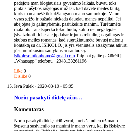
padėjote man blogiausiais gyvenimo laikais, buvau toks
puikus rašybos rašytojas ir už tai, kad davėte meilės burtą,
kuris man atnešė tiek džiaugsmo mano santuokoje. Mano
vyras grįžo ir pažada niekada daugiau manęs nepalikti. Jei
abejojate jo galimybėmis, pasitikėkite manimi. Turėtumėte
rizikuoti. Tai atsiperka tokiu būdu, kokio net negalėjote
įsivaizduoti. Jei esate jų dabar ir jums reikalingas galingas ir
skubus meilės romanas, kad sugrąžintumėte buvusį malonų
kontaktą su dr. ISIKOLO, jis yra vienintelis atsakymas atkurti
jūsų nutrūkusius santykius ar santuoką.
isikolosolutionhome@gmail.com
Taip pat galite pažiūrėti jį
„Whatsapp“ telefonu +2348133261196
Like
0
Dislike
0
Ieva Pulek
- 2020-03-10 - 05:05
Noriu pasakyti didelę ačiū…
Komentaras
Noriu pasakyti didelę ačiū vyrui, kuris šiandien už mano
šypsenų susivienijo su manimi ir mano vyru, kai jis išsiskyrė