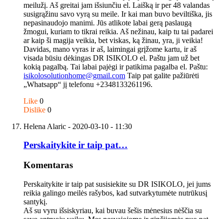
meilužį. Aš greitai jam išsiunčiu el. Laišką ir per 48 valandas
susigrąžinu savo vyrą su meile. Ir kai man buvo beviltiška, jis
nepasinaudojo manimi. Jūs atlikote labai gerą paslaugą
žmogui, kuriam to tikrai reikia. Aš nežinau, kaip tu tai padarei
ar kaip ši magija veikia, bet viskas, ką žinau, yra, ji veikia!
Davidas, mano vyras ir aš, laimingai grįžome kartu, ir aš
visada būsiu dėkingas DR ISIKOLO el. Paštu jam už bet
kokią pagalbą. Tai labai pajėgi ir patikima pagalba el. Paštu:
isikolosolutionhome@gmail.com
Taip pat galite pažiūrėti
„Whatsapp“ jį telefonu +2348133261196.
Like
0
Dislike
0
Helena Alaric
- 2020-03-10 - 11:30
Perskaitykite ir taip pat…
Komentaras
Perskaitykite ir taip pat susisiekite su DR ISIKOLO, jei jums
reikia galingo meilės rašybos, kad sutvarkytumėte nutrūkusį
santykį.
Aš su vyru išsiskyriau, kai buvau šešis mėnesius nėščia su