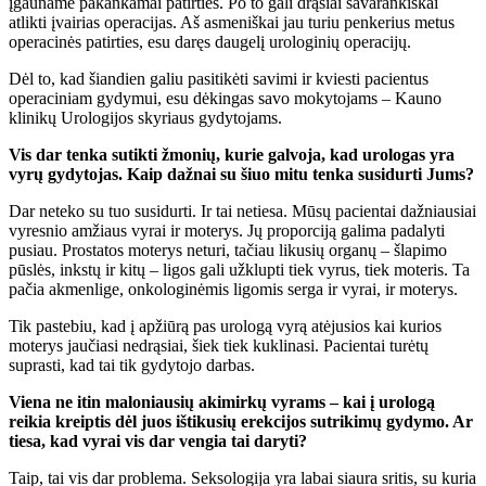
įgauname pakankamai patirties. Po to gali drąsiai savarankiškai
atlikti įvairias operacijas. Aš asmeniškai jau turiu penkerius metus
operacinės patirties, esu daręs daugelį urologinių operacijų.
Dėl to, kad šiandien galiu pasitikėti savimi ir kviesti pacientus
operaciniam gydymui, esu dėkingas savo mokytojams – Kauno
klinikų Urologijos skyriaus gydytojams.
Vis dar tenka sutikti žmonių, kurie galvoja, kad urologas yra
vyrų gydytojas. Kaip dažnai su šiuo mitu tenka susidurti Jums?
Dar neteko su tuo susidurti. Ir tai netiesa. Mūsų pacientai dažniausiai
vyresnio amžiaus vyrai ir moterys. Jų proporciją galima padalyti
pusiau. Prostatos moterys neturi, tačiau likusių organų – šlapimo
pūslės, inkstų ir kitų – ligos gali užklupti tiek vyrus, tiek moteris. Ta
pačia akmenlige, onkologinėmis ligomis serga ir vyrai, ir moterys.
Tik pastebiu, kad į apžiūrą pas urologą vyrą atėjusios kai kurios
moterys jaučiasi nedrąsiai, šiek tiek kuklinasi. Pacientai turėtų
suprasti, kad tai tik gydytojo darbas.
Viena ne itin maloniausių akimirkų vyrams – kai į urologą
reikia kreiptis dėl juos ištikusių erekcijos sutrikimų gydymo. Ar
tiesa, kad vyrai vis dar vengia tai daryti?
Taip, tai vis dar problema. Seksologija yra labai siaura sritis, su kuria