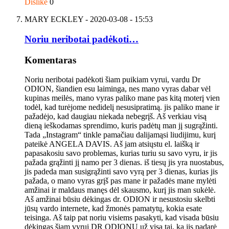
Dislike
0
MARY ECKLEY
- 2020-03-08 - 15:53
Noriu neribotai padėkoti…
Komentaras
Noriu neribotai padėkoti šiam puikiam vyrui, vardu Dr
ODION, šiandien esu laiminga, nes mano vyras dabar vėl
kupinas meilės, mano vyras paliko mane pas kitą moterį vien
todėl, kad turėjome nedidelį nesusipratimą. jis paliko mane ir
pažadėjo, kad daugiau niekada nebegrįš. Aš verkiau visą
dieną ieškodamas sprendimo, kuris padėtų man jį sugrąžinti.
Tada „Instagram“ tinkle pamačiau dalijamąsi liudijimu, kurį
pateikė ANGELA DAVIS. Aš jam atsiųstu el. laišką ir
papasakosiu savo problemas, kurias turiu su savo vyru, ir jis
pažada grąžinti jį namo per 3 dienas. iš tiesų jis yra nuostabus,
jis padeda man susigrąžinti savo vyrą per 3 dienas, kurias jis
pažada, o mano vyras grįš pas mane ir pažadės mane mylėti
amžinai ir maldaus manęs dėl skausmo, kurį jis man sukėlė.
Aš amžinai būsiu dėkingas dr. ODION ir nesustosiu skelbti
jūsų vardo internete, kad žmonės pamatytų, kokia esate
teisinga. Aš taip pat noriu visiems pasakyti, kad visada būsiu
dėkingas šiam vyrui DR ODIONU už visa tai, ką jis padarė