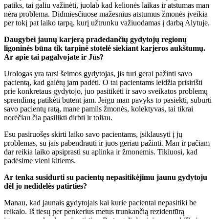
patiks, tai galiu važinėti, juolab kad kelionės laikas ir atstumas man
nėra problema. Didmiesčiuose mažesnius atstumus žmonės įveikia
per tokį pat laiko tarpą, kurį užtrunku važiuodamas į darbą Alytuje.
Daugybei jaunų karjerą pradedančių gydytojų regionų
ligoninės būna tik tarpinė stotelė siekiant karjeros aukštumų.
Ar apie tai pagalvojate ir Jūs?
Urologas yra tarsi šeimos gydytojas, jis turi gerai pažinti savo
pacientą, kad galėtų jam padėti. O tai pacientams leidžia prisirišti
prie konkretaus gydytojo, juo pasitikėti ir savo sveikatos problemų
sprendimą patikėti būtent jam. Jeigu man pavyks to pasiekti, suburti
savo pacientų ratą, mane pamils žmonės, kolektyvas, tai tikrai
norėčiau čia pasilikti dirbti ir toliau.
Esu pasiruošęs skirti laiko savo pacientams, įsiklausyti į jų
problemas, su jais pabendrauti ir juos geriau pažinti. Man ir pačiam
dar reikia laiko apsiprasti su aplinka ir žmonėmis. Tikiuosi, kad
padėsime vieni kitiems.
Ar tenka susidurti su pacientų nepasitikėjimu jaunu gydytoju
dėl jo nedidelės patirties?
Manau, kad jaunais gydytojais kai kurie pacientai nepasitiki be
reikalo. Iš tiesų per penkerius metus trunkančią rezidentūrą