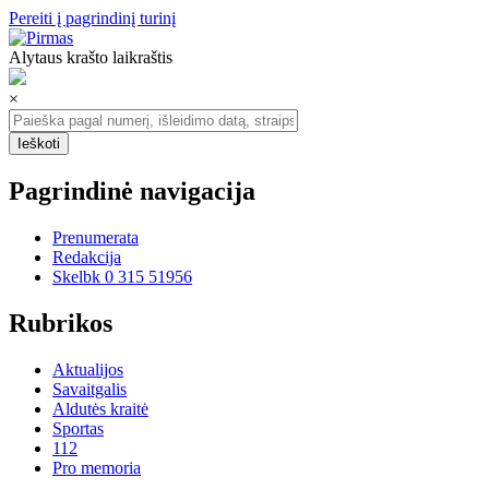
Pereiti į pagrindinį turinį
Alytaus krašto laikraštis
×
Pagrindinė navigacija
Prenumerata
Redakcija
Skelbk 0 315 51956
Rubrikos
Aktualijos
Savaitgalis
Aldutės kraitė
Sportas
112
Pro memoria