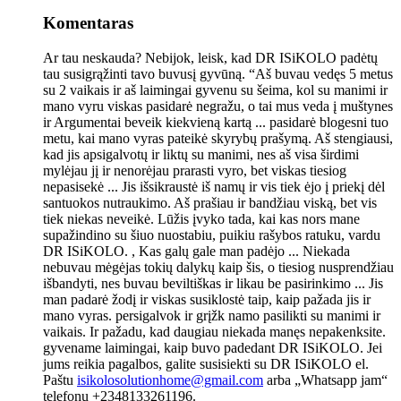
Komentaras
Ar tau neskauda? Nebijok, leisk, kad DR ISiKOLO padėtų
tau susigrąžinti tavo buvusį gyvūną. “Aš buvau vedęs 5 metus
su 2 vaikais ir aš laimingai gyvenu su šeima, kol su manimi ir
mano vyru viskas pasidarė negražu, o tai mus veda į muštynes
​​ir Argumentai beveik kiekvieną kartą ... pasidarė blogesni tuo
metu, kai mano vyras pateikė skyrybų prašymą. Aš stengiausi,
kad jis apsigalvotų ir liktų su manimi, nes aš visa širdimi
mylėjau jį ir nenorėjau prarasti vyro, bet viskas tiesiog
nepasisekė ... Jis išsikraustė iš namų ir vis tiek ėjo į priekį dėl
santuokos nutraukimo. Aš prašiau ir bandžiau viską, bet vis
tiek niekas neveikė. Lūžis įvyko tada, kai kas nors mane
supažindino su šiuo nuostabiu, puikiu rašybos ratuku, vardu
DR ISiKOLO. , Kas galų gale man padėjo ... Niekada
nebuvau mėgėjas tokių dalykų kaip šis, o tiesiog nusprendžiau
išbandyti, nes buvau beviltiškas ir likau be pasirinkimo ... Jis
man padarė žodį ir viskas susiklostė taip, kaip pažada jis ir
mano vyras. persigalvok ir grįžk namo pasilikti su manimi ir
vaikais. Ir pažadu, kad daugiau niekada manęs nepakenksite.
gyvename laimingai, kaip buvo padedant DR ISiKOLO. Jei
jums reikia pagalbos, galite susisiekti su DR ISiKOLO el.
Paštu
isikolosolutionhome@gmail.com
arba „Whatsapp jam“
telefonu +2348133261196.