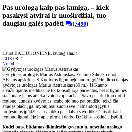
Pas urologą kaip pas kunigą, – kiek
pasakysi atvirai ir nuoširdžiai, tuo
daugiau galės padėti
(7490)
Laura BALIUKONIENĖ, laura@ana.lt
2018-08-21
Nr.
94
Gydytojas urologas Marius Astrauskas. Zenono Šilinsko nuotr.
Alytaus apskrities S.Kudirkos ligoninėje nuo rugpjūčio dirba naujas
gydytojas urologas Marius Astrauskas (30 m.). Iš Kauno
atvažiuojantis medikas ne tik konsultuoja pacientus, bet ir ligoninės
stacionare jiems atlieka įvairias operacijas. Savo pasirinkimu dirbti
regione jaunasis gydytojas neabejojo nuo pat pradžių, teigė čia
atradęs plačių galimybių realizuoti save ir išnaudoti įgytus
profesinius įgūdžius. Jis sutiko pasidalyti savo lūkesčiais dirbant
regiono ligoninėje ir apie pirmąjį darbo Dzūkijos sostinėje įspūdį.
Kodėl pats, būdamas didmiesčio gyventoju, neseniai urologo