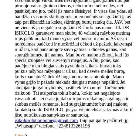
savo antruoju vaiku. Mes nesvajojome ir ginčijomės nuo pat
pirmojo vaiko gimimo dienos, nebeturime nei meilės, nei
pasitikėjimo juo, todėl jis mane išsiskyrė. Ir visas šias ydas, aš
bandžiau visomis skirtingomis priemonėmis susigrąžinti jį, aš
taip pat išbandžiau keletą skirtingų burtų ratukų čia, JAV, bet
nė viena iš jų negalėjo sugrąžinti Ričardo pas mane. Tik DR
ISIKOLO garantavo man skubų 48 valandų rašybos metimą
ir jis patikino, kad mano vyras vėl bus su manimi. Aš rašau
norėdamas padėkoti ir nuoširdžiai dėkoti už pažadų laikymąsi
ir už tai, kad panaudojote savo gabias ir dideles galias, kad
sugrąžintumėte jį į namus. Man buvo malonu žinoti, kad jūs
specializuojatės vėl suvienyti mėgėjus. Ačiū, pone, kad
padėjote man blogiausiais gyvenimo laikais, buvau toks
puikus rašybos rašytojas ir už tai, kad davėte meilės burtą,
kuris man atnešė tiek džiaugsmo mano santuokoje. Mano
vyras grįžo ir pažada niekada daugiau manęs nepalikti. Jei
abejojate jo galimybėmis, pasitikėkite manimi. Turėtumėte
rizikuoti. Tai atsiperka tokiu būdu, kokio net negalėjote
įsivaizduoti. Jei esate jų dabar ir jums reikalingas galingas ir
skubus meilės romanas, kad sugrąžintumėte buvusį malonų
kontaktą su dr. ISIKOLO, jis yra vienintelis atsakymas atkurti
jūsų nutrūkusius santykius ar santuoką.
isikolosolutionhome@gmail.com
Taip pat galite pažiūrėti jį
„Whatsapp“ telefonu +2348133261196