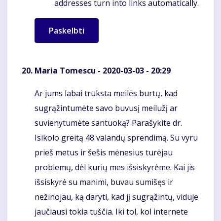
addresses turn into links automatically.
Maria Tomescu
- 2020-03-03 - 20:29
Ar jums labai trūksta meilės burtų, kad
Komentaras
sugrąžintumėte savo buvusį meilužį ar
suvienytumėte santuoką? Parašykite dr.
Isikolo greitą 48 valandų sprendimą. Su vyru
prieš metus ir šešis mėnesius turėjau
problemų, dėl kurių mes išsiskyrėme. Kai jis
išsiskyrė su manimi, buvau sumišęs ir
nežinojau, ką daryti, kad jį sugrąžintų, viduje
jaučiausi tokia tuščia. Iki tol, kol internete