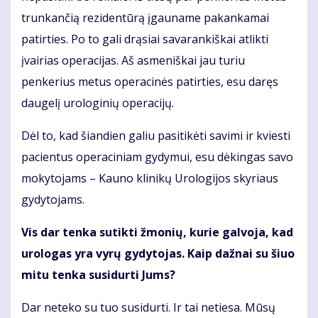
trunkančią rezidentūrą įgauname pakankamai
patirties. Po to gali drąsiai savarankiškai atlikti
įvairias operacijas. Aš asmeniškai jau turiu
penkerius metus operacinės patirties, esu daręs
daugelį urologinių operacijų.
Dėl to, kad šiandien galiu pasitikėti savimi ir kviesti
pacientus operaciniam gydymui, esu dėkingas savo
mokytojams – Kauno klinikų Urologijos skyriaus
gydytojams.
Vis dar tenka sutikti žmonių, kurie galvoja, kad
urologas yra vyrų gydytojas. Kaip dažnai su šiuo
mitu tenka susidurti Jums?
Dar neteko su tuo susidurti. Ir tai netiesa. Mūsų