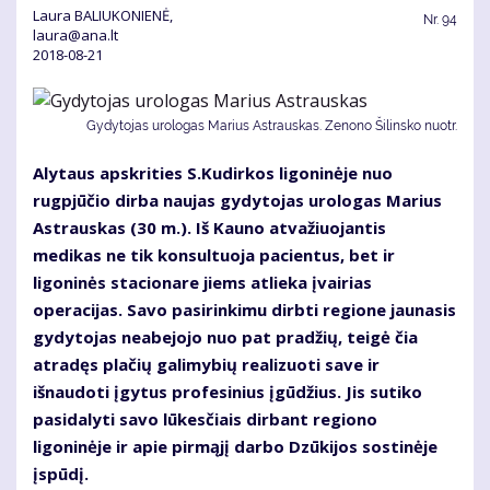
Laura BALIUKONIENĖ,
Nr.
94
laura@ana.lt
2018-08-21
Gydytojas urologas Marius Astrauskas. Zenono Šilinsko nuotr.
Alytaus apskrities S.Kudirkos ligoninėje nuo
rugpjūčio dirba naujas gydytojas urologas Marius
Astrauskas (30 m.). Iš Kauno atvažiuojantis
medikas ne tik konsultuoja pacientus, bet ir
ligoninės stacionare jiems atlieka įvairias
operacijas. Savo pasirinkimu dirbti regione jaunasis
gydytojas neabejojo nuo pat pradžių, teigė čia
atradęs plačių galimybių realizuoti save ir
išnaudoti įgytus profesinius įgūdžius. Jis sutiko
pasidalyti savo lūkesčiais dirbant regiono
ligoninėje ir apie pirmąjį darbo Dzūkijos sostinėje
įspūdį.