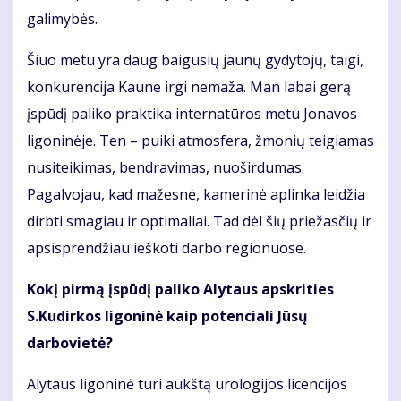
galimybės.
Šiuo metu yra daug baigusių jaunų gydytojų, taigi,
konkurencija Kaune irgi nemaža. Man labai gerą
įspūdį paliko praktika internatūros metu Jonavos
ligoninėje. Ten – puiki atmosfera, žmonių teigiamas
nusiteikimas, bendravimas, nuoširdumas.
Pagalvojau, kad mažesnė, kamerinė aplinka leidžia
dirbti smagiau ir optimaliai. Tad dėl šių priežasčių ir
apsisprendžiau ieškoti darbo regionuose.
Kokį pirmą įspūdį paliko Alytaus apskrities
S.Kudirkos ligoninė kaip potenciali Jūsų
darbovietė?
Alytaus ligoninė turi aukštą urologijos licencijos