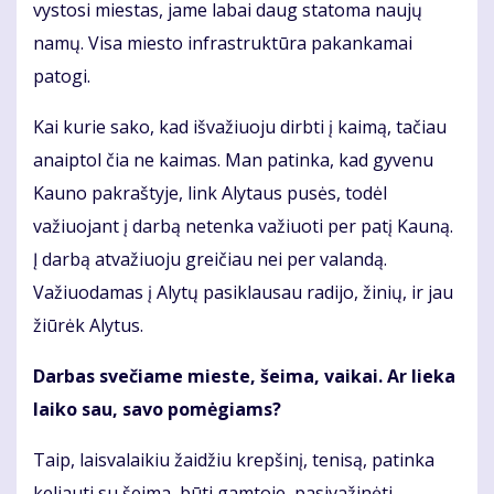
vystosi miestas, jame labai daug statoma naujų
namų. Visa miesto infrastruktūra pakankamai
patogi.
Kai kurie sako, kad išvažiuoju dirbti į kaimą, tačiau
anaiptol čia ne kaimas. Man patinka, kad gyvenu
Kauno pakraštyje, link Alytaus pusės, todėl
važiuojant į darbą netenka važiuoti per patį Kauną.
Į darbą atvažiuoju greičiau nei per valandą.
Važiuodamas į Alytų pasiklausau radijo, žinių, ir jau
žiūrėk Alytus.
Darbas svečiame mieste, šeima, vaikai. Ar lieka
laiko sau, savo pomėgiams?
Taip, laisvalaikiu žaidžiu krepšinį, tenisą, patinka
keliauti su šeima, būti gamtoje, pasivažinėti