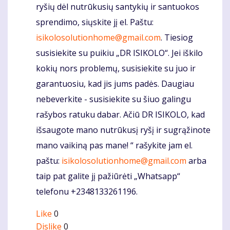
ryšių dėl nutrūkusių santykių ir santuokos
sprendimo, siųskite jį el. Paštu:
isikolosolutionhome@gmail.com
. Tiesiog
susisiekite su puikiu „DR ISIKOLO“. Jei iškilo
kokių nors problemų, susisiekite su juo ir
garantuosiu, kad jis jums padės. Daugiau
nebeverkite - susisiekite su šiuo galingu
rašybos ratuku dabar. Ačiū DR ISIKOLO, kad
išsaugote mano nutrūkusį ryšį ir sugrąžinote
mano vaikiną pas mane! “ rašykite jam el.
paštu:
isikolosolutionhome@gmail.com
arba
taip pat galite jį pažiūrėti „Whatsapp“
telefonu +2348133261196.
Like
0
Dislike
0