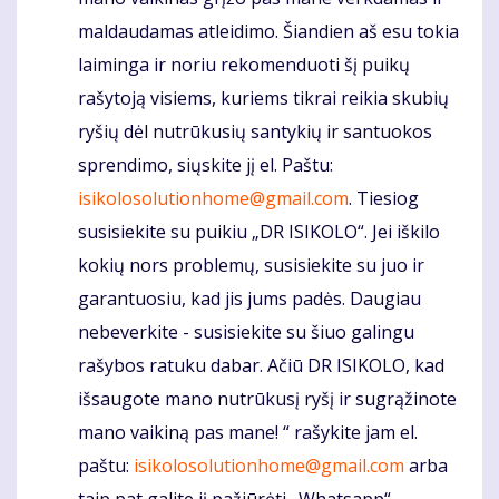
maldaudamas atleidimo. Šiandien aš esu tokia
laiminga ir noriu rekomenduoti šį puikų
rašytoją visiems, kuriems tikrai reikia skubių
ryšių dėl nutrūkusių santykių ir santuokos
sprendimo, siųskite jį el. Paštu:
isikolosolutionhome@gmail.com
. Tiesiog
susisiekite su puikiu „DR ISIKOLO“. Jei iškilo
kokių nors problemų, susisiekite su juo ir
garantuosiu, kad jis jums padės. Daugiau
nebeverkite - susisiekite su šiuo galingu
rašybos ratuku dabar. Ačiū DR ISIKOLO, kad
išsaugote mano nutrūkusį ryšį ir sugrąžinote
mano vaikiną pas mane! “ rašykite jam el.
paštu:
isikolosolutionhome@gmail.com
arba