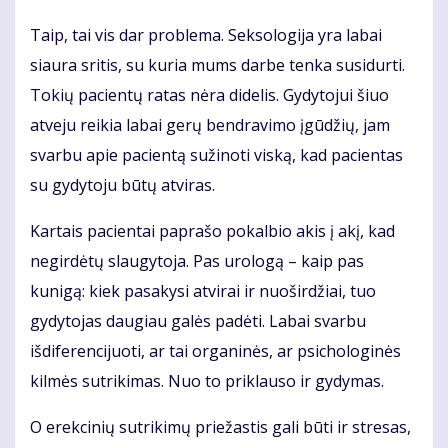
Taip, tai vis dar problema. Seksologija yra labai
siaura sritis, su kuria mums darbe tenka susidurti.
Tokių pacientų ratas nėra didelis. Gydytojui šiuo
atveju reikia labai gerų bendravimo įgūdžių, jam
svarbu apie pacientą sužinoti viską, kad pacientas
su gydytoju būtų atviras.
Kartais pacientai paprašo pokalbio akis į akį, kad
negirdėtų slaugytoja. Pas urologą – kaip pas
kunigą: kiek pasakysi atvirai ir nuoširdžiai, tuo
gydytojas daugiau galės padėti. Labai svarbu
išdiferencijuoti, ar tai organinės, ar psichologinės
kilmės sutrikimas. Nuo to priklauso ir gydymas.
O erekcinių sutrikimų priežastis gali būti ir stresas,