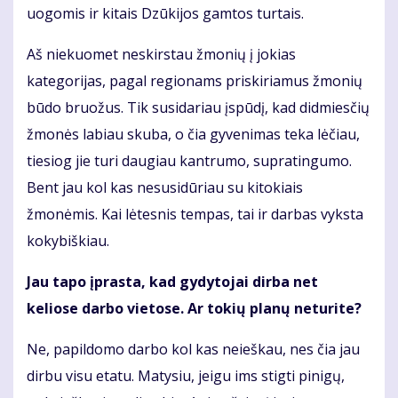
uogomis ir kitais Dzūkijos gamtos turtais.
Aš niekuomet neskirstau žmonių į jokias
kategorijas, pagal regionams priskiriamus žmonių
būdo bruožus. Tik susidariau įspūdį, kad didmiesčių
žmonės labiau skuba, o čia gyvenimas teka lėčiau,
tiesiog jie turi daugiau kantrumo, supratingumo.
Bent jau kol kas nesusidūriau su kitokiais
žmonėmis. Kai lėtesnis tempas, tai ir darbas vyksta
kokybiškiau.
Jau tapo įprasta, kad gydytojai dirba net
keliose darbo vietose. Ar tokių planų neturite?
Ne, papildomo darbo kol kas neieškau, nes čia jau
dirbu visu etatu. Matysiu, jeigu ims stigti pinigų,