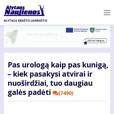
Pereiti
į
pagrindinį
ALYTAUS KRAŠTO LAIKRAŠTIS
turinį
Pas urologą kaip pas kunigą,
– kiek pasakysi atvirai ir
nuoširdžiai, tuo daugiau
galės padėti
(7490)