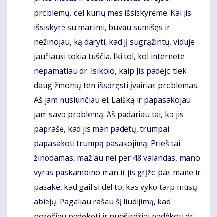
problemų, dėl kurių mes išsiskyrėme. Kai jis
išsiskyrė su manimi, buvau sumišęs ir
nežinojau, ką daryti, kad jį sugrąžintų, viduje
jaučiausi tokia tuščia. Iki tol, kol internete
nepamatiau dr. Isikolo, kaip Jis padėjo tiek
daug žmonių ten išspręsti įvairias problemas.
Aš jam nusiunčiau el. Laišką ir papasakojau
jam savo problemą. Aš padariau tai, ko jis
paprašė, kad jis man padėtų, trumpai
papasakoti trumpą pasakojimą. Prieš tai
žinodamas, mažiau nei per 48 valandas, mano
vyras paskambino man ir jis grįžo pas mane ir
pasakė, kad gailisi dėl to, kas vyko tarp mūsų
abiejų. Pagaliau rašau šį liudijimą, kad
norėčiau padėkoti ir nuoširdžiai padėkoti dr.