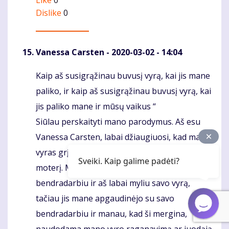
Like
0
Dislike
0
Vanessa Carsten
- 2020-03-02 - 14:04
Kaip aš susigrąžinau buvusį vyrą, kai jis mane
Komentaras
paliko, ir kaip aš susigrąžinau buvusį vyrą, kai
jis paliko mane ir mūsų vaikus “
Siūlau perskaityti mano parodymus. Aš esu
Vanessa Carsten, labai džiaugiuosi, kad mano
vyras grįžo po to, kai paliko mane pas kitą
Sveiki. Kaip galime padėti?
moterį. Mano vyras turėjo ryšių su
bendradarbiu ir aš labai myliu savo vyrą,
tačiau jis mane apgaudinėjo su savo
bendradarbiu ir manau, kad ši mergina,