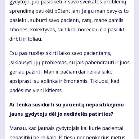
gydytojo, juo pasitikėti ir savo sveikatos problemų
sprendimą patikėti būtent jam. Jeigu man pavyks to
pasiekti, suburti savo pacientų ratą, mane pamils
žmonės, kolektyvas, tai tikrai norėčiau čia pasilikti
dirbti ir toliau.
Esu pasiruošęs skirti laiko savo pacientams,
įsiklausyti į jų problemas, su jais pabendrauti ir juos
geriau pažinti. Man ir pačiam dar reikia laiko
apsiprasti su aplinka ir žmonėmis. Tikiuosi, kad
padėsime vieni kitiems.
Ar tenka susidurti su pacientų nepasitikėjimu
jaunu gydytoju dėl jo nedidelės patirties?
Manau, kad jaunais gydytojais kai kurie pacientai
nepasitiki be reikalo. Iš tiesų per penkerius metus