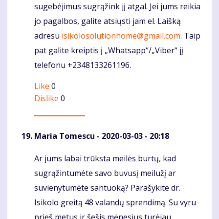
sugebėjimus sugrąžink jį atgal. Jei jums reikia
jo pagalbos, galite atsiųsti jam el. Laišką
adresu
isikolosolutionhome@gmail.com
. Taip
pat galite kreiptis į „Whatsapp“/„Viber“ jį
telefonu +2348133261196.
Like
0
Dislike
0
Maria Tomescu
- 2020-03-03 - 20:18
Ar jums labai trūksta meilės burtų, kad
Komentaras
sugrąžintumėte savo buvusį meilužį ar
suvienytumėte santuoką? Parašykite dr.
Isikolo greitą 48 valandų sprendimą. Su vyru
prieš metus ir šešis mėnesius turėjau