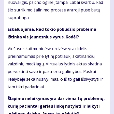
nuovargis, psichologinė įtampa. Labai svarbu, kad
šio sutrikimo šalinimo procese antroji pusė būtų
supratinga.
Eskaluojama, kad tokio pobūdžio problema
ištinka vis jaunesnius vyrus. Kodėl?
Viešose skaitmeninėse erdvėse yra didelis
prieinamumas prie lytinį potraukį skatinančių
vaizdinių medžiagų. Virtualus lytinis aktas skatina
pervertinti savo ir partnerio galimybes. Paskui
realybėje seka nusivylimas, o iš to gali išsivystyti ir
tam tikri padariniai.
Šlapimo nelaikymas yra dar viena tų problemų,
kurią pacientai geriau linkę nutylėti ir laikyti
gėdingu dalyku. Ar yra ko gėdytis?