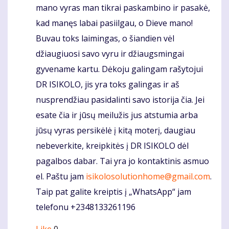
mano vyras man tikrai paskambino ir pasakė,
kad manęs labai pasiilgau, o Dieve mano!
Buvau toks laimingas, o šiandien vėl
džiaugiuosi savo vyru ir džiaugsmingai
gyvename kartu. Dėkoju galingam rašytojui
DR ISIKOLO, jis yra toks galingas ir aš
nusprendžiau pasidalinti savo istorija čia. Jei
esate čia ir jūsų meilužis jus atstumia arba
jūsų vyras persikėlė į kitą moterį, daugiau
nebeverkite, kreipkitės į DR ISIKOLO dėl
pagalbos dabar. Tai yra jo kontaktinis asmuo
el. Paštu jam
isikolosolutionhome@gmail.com
.
Taip pat galite kreiptis į „WhatsApp“ jam
telefonu +2348133261196