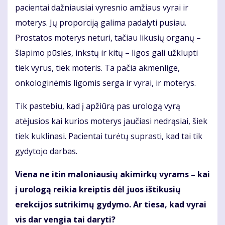
pacientai dažniausiai vyresnio amžiaus vyrai ir
moterys. Jų proporciją galima padalyti pusiau.
Prostatos moterys neturi, tačiau likusių organų –
šlapimo pūslės, inkstų ir kitų – ligos gali užklupti
tiek vyrus, tiek moteris. Ta pačia akmenlige,
onkologinėmis ligomis serga ir vyrai, ir moterys.
Tik pastebiu, kad į apžiūrą pas urologą vyrą
atėjusios kai kurios moterys jaučiasi nedrąsiai, šiek
tiek kuklinasi. Pacientai turėtų suprasti, kad tai tik
gydytojo darbas.
Viena ne itin maloniausių akimirkų vyrams – kai
į urologą reikia kreiptis dėl juos ištikusių
erekcijos sutrikimų gydymo. Ar tiesa, kad vyrai
vis dar vengia tai daryti?