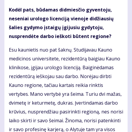
Kodėl pats, būdamas didmiesčio gyventoju,
neseniai urologo licenciją vienoje didžiausių
šalies gydymo įstaigų įgijusiu gydytoju,
nusprendėte darbo ieškoti būtent regione?
Esu kaunietis nuo pat šaknų. Studijavau Kauno
medicinos universitete, rezidentūrą baigiau Kauno
klinikose, įgijau urologo licenciją. Baiginėdamas
rezidentūrą ieškojau sau darbo. Norėjau dirbti
Kauno regione, tačiau kartais reikia rinktis
vertybes. Mano vertybė yra šeima. Turiu dvi mažas,
dvimetę ir keturmetę, dukras. Įvertindamas darbo
krūvius, nusprendžiau pasirinkti regioną, nes norisi
laiko skirti ir savo šeimai. Žinoma, norisi patenkinti
ir savo profesinę karjerą, o Alytuje tam yra visos