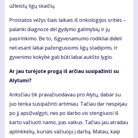
užleistų ligų skaičių.
Prostatos vėžys šiais laikais iš onkologijos srities –
palanki diagnozė dėl gydymo galimybių ir jų
pasirinkimo. Be to, išgyvenamumo rodikliai dideli
net esant labai pažengusioms ligų stadijoms. Ir
gyvenimo kokybė gali būti labai aukšto lygio.
Ar jau turėjote progą iš arčiau susipažinti su
Alytumi?
Anksčiau tik pravažiuodavau pro Alytų, dabar su
juo tenka susipažinti artimiau. Tačiau dar nespėjau
po jį apsižvalgyti, nes po darbo vis stengiuosi iš
karto važiuoti namo, pas vaikus. Tačiau jau atradau
aplinkkelių, kuriais važiuoju į darbą. Matau, kaip