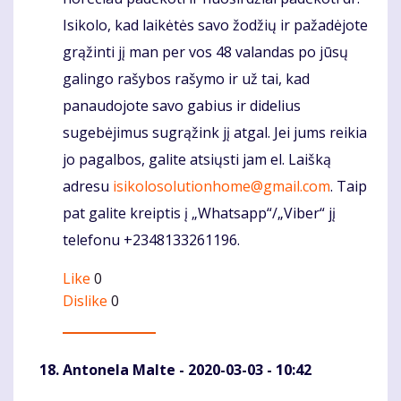
Isikolo, kad laikėtės savo žodžių ir pažadėjote
grąžinti jį man per vos 48 valandas po jūsų
galingo rašybos rašymo ir už tai, kad
panaudojote savo gabius ir didelius
sugebėjimus sugrąžink jį atgal. Jei jums reikia
jo pagalbos, galite atsiųsti jam el. Laišką
adresu
isikolosolutionhome@gmail.com
. Taip
pat galite kreiptis į „Whatsapp“/„Viber“ jį
telefonu +2348133261196.
Like
0
Dislike
0
Antonela Malte
- 2020-03-03 - 10:42