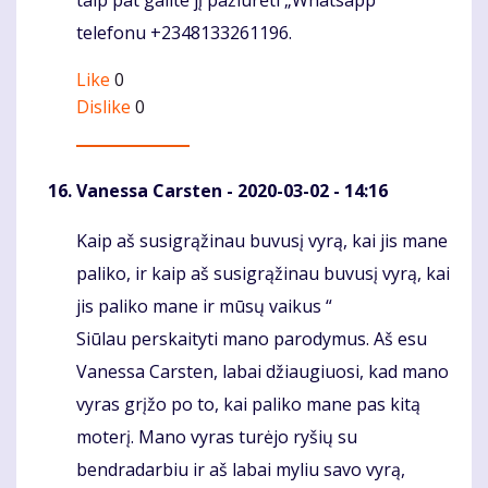
taip pat galite jį pažiūrėti „Whatsapp“
telefonu +2348133261196.
Like
0
Dislike
0
Vanessa Carsten
- 2020-03-02 - 14:16
Kaip aš susigrąžinau buvusį vyrą, kai jis mane
Komentaras
paliko, ir kaip aš susigrąžinau buvusį vyrą, kai
jis paliko mane ir mūsų vaikus “
Siūlau perskaityti mano parodymus. Aš esu
Vanessa Carsten, labai džiaugiuosi, kad mano
vyras grįžo po to, kai paliko mane pas kitą
moterį. Mano vyras turėjo ryšių su
bendradarbiu ir aš labai myliu savo vyrą,