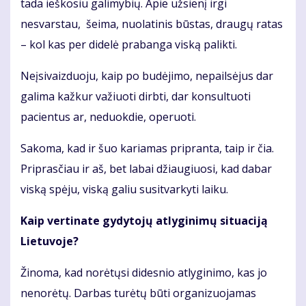
tada ieškosiu galimybių. Apie užsienį irgi
nesvarstau, šeima, nuolatinis būstas, draugų ratas
– kol kas per didelė prabanga viską palikti.
Neįsivaizduoju, kaip po budėjimo, nepailsėjus dar
galima kažkur važiuoti dirbti, dar konsultuoti
pacientus ar, neduokdie, operuoti.
Sakoma, kad ir šuo kariamas pripranta, taip ir čia.
Priprasčiau ir aš, bet labai džiaugiuosi, kad dabar
viską spėju, viską galiu susitvarkyti laiku.
Kaip vertinate gydytojų atlyginimų situaciją
Lietuvoje?
Žinoma, kad norėtųsi didesnio atlyginimo, kas jo
nenorėtų. Darbas turėtų būti organizuojamas