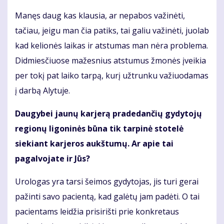
Manęs daug kas klausia, ar nepabos važinėti,
tačiau, jeigu man čia patiks, tai galiu važinėti, juolab
kad kelionės laikas ir atstumas man nėra problema.
Didmiesčiuose mažesnius atstumus žmonės įveikia
per tokį pat laiko tarpą, kurį užtrunku važiuodamas
į darbą Alytuje.
Daugybei jaunų karjerą pradedančių gydytojų
regionų ligoninės būna tik tarpinė stotelė
siekiant karjeros aukštumų. Ar apie tai
pagalvojate ir Jūs?
Urologas yra tarsi šeimos gydytojas, jis turi gerai
pažinti savo pacientą, kad galėtų jam padėti. O tai
pacientams leidžia prisirišti prie konkretaus