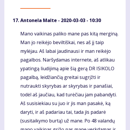
Antonela Malte
- 2020-03-03 - 10:30
Mano vaikinas paliko mane pas kitą merginą.
Komentaras
Man jo reikėjo beviltiškai, nes aš jį taip
mylėjau. Aš labai jaudinausi ir man reikėjo
pagalbos. Naršydamas internete, aš atlikau
ypatingą liudijimą apie šią gerą DR ISIKOLO
pagalbą, leidžiančią greitai sugrįžti ir
nutraukti skyrybas ar skyrybas ir panašiai,
todėl aš jaučiau, kad turėčiau jam pabandyti.
Aš susisiekiau su juo ir jis man pasakė, ką
daryti, ir aš padariau tai, tada jis padarė
(susitaikymo burtą) už mane. Po 48 valandų
mano vaikinas grįžo pas mane verkdamas ir