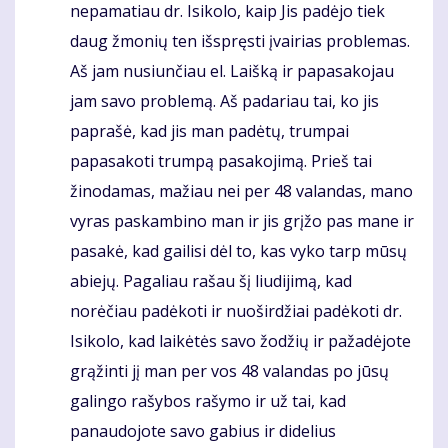
nepamatiau dr. Isikolo, kaip Jis padėjo tiek
daug žmonių ten išspręsti įvairias problemas.
Aš jam nusiunčiau el. Laišką ir papasakojau
jam savo problemą. Aš padariau tai, ko jis
paprašė, kad jis man padėtų, trumpai
papasakoti trumpą pasakojimą. Prieš tai
žinodamas, mažiau nei per 48 valandas, mano
vyras paskambino man ir jis grįžo pas mane ir
pasakė, kad gailisi dėl to, kas vyko tarp mūsų
abiejų. Pagaliau rašau šį liudijimą, kad
norėčiau padėkoti ir nuoširdžiai padėkoti dr.
Isikolo, kad laikėtės savo žodžių ir pažadėjote
grąžinti jį man per vos 48 valandas po jūsų
galingo rašybos rašymo ir už tai, kad
panaudojote savo gabius ir didelius