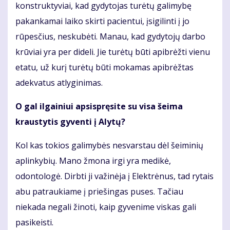
konstruktyviai, kad gydytojas turėtų galimybę
pakankamai laiko skirti pacientui, įsigilinti į jo
rūpesčius, neskubėti. Manau, kad gydytojų darbo
krūviai yra per dideli. Jie turėtų būti apibrėžti vienu
etatu, už kurį turėtų būti mokamas apibrėžtas
adekvatus atlyginimas.
O gal ilgainiui apsispręsite su visa šeima
kraustytis gyventi į Alytų?
Kol kas tokios galimybės nesvarstau dėl šeiminių
aplinkybių. Mano žmona irgi yra medikė,
odontologė. Dirbti ji važinėja į Elektrėnus, tad rytais
abu patraukiame į priešingas puses. Tačiau
niekada negali žinoti, kaip gyvenime viskas gali
pasikeisti.