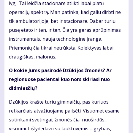
lygį. Tai leidžia stacionare atlikti labai platų
operacijų spektrą. Man patinka, kad galiu dirbti ne
tik ambulatorijoje, bet ir stacionare. Dabar turiu
pusę etato ir ten, ir ten. Čia yra geras aprūpinimas
instrumentais, nauja technologine įranga.
Priemonių čia tikrai netrūksta. Kolektyvas labai
draugiškas, malonus.
O kokie Jums pasirodė Dzūkijos žmonės? Ar
regionuose pacientai kuo nors skiriasi nuo
didmiesčių?
Dzūkijos krašte turiu giminaičių, pas kuriuos
retkarčiais atvažiuojame pailsėti. Visuomet esame
sutinkami svetingai, žmonės čia nuoširdūs,
visuomet išlydėdavo su lauktuvėmis – grybais,