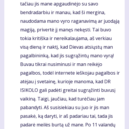
tačiau jis mane apgaudinėjo su savo
bendradarbiu ir manau, kad ši mergina,
naudodama mano vyro raganavimą ar juodąją
magiją, privertė jį manęs nekęsti. Tai buvo
tokia kritiška ir nereikalaujama, aš verkiau
visą dieną ir naktį, kad Dievas atsiųstų man
pagalbininką, kad jis sugrąžintų mano vyrą!
Buvau tikrai nusiminusi ir man reikėjo
pagalbos, todėl internete ieškojau pagalbos ir
atėjau į svetainę, kurioje manoma, kad DR
ISIKOLO gali padėti greitai sugrąžinti buvusį
vaikiną. Taigi, jaučiau, kad turėčiau jam
pabandyti. Aš susisiekiau su juo ir jis man
pasakė, ką daryti, ir aš padariau tai, tada jis
padarė meilės burtą už mane. Po 11 valandų