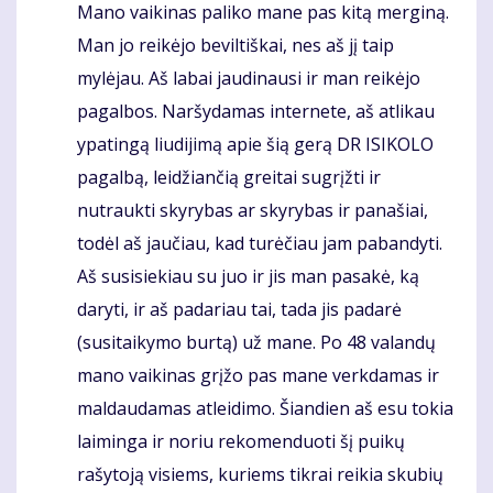
Mano vaikinas paliko mane pas kitą merginą.
Komentaras
Man jo reikėjo beviltiškai, nes aš jį taip
mylėjau. Aš labai jaudinausi ir man reikėjo
pagalbos. Naršydamas internete, aš atlikau
ypatingą liudijimą apie šią gerą DR ISIKOLO
pagalbą, leidžiančią greitai sugrįžti ir
nutraukti skyrybas ar skyrybas ir panašiai,
todėl aš jaučiau, kad turėčiau jam pabandyti.
Aš susisiekiau su juo ir jis man pasakė, ką
daryti, ir aš padariau tai, tada jis padarė
(susitaikymo burtą) už mane. Po 48 valandų
mano vaikinas grįžo pas mane verkdamas ir
maldaudamas atleidimo. Šiandien aš esu tokia
laiminga ir noriu rekomenduoti šį puikų
rašytoją visiems, kuriems tikrai reikia skubių