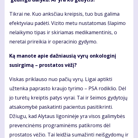
Tikrai ne. Kuo anksčiau kreipsis, tuo bus galima
efektyviau padėti. Vizito metu nustatomas šlapimo
nelaikymo tipas ir skiriamas medikamentinis, o
neretai prireikia ir operacinio gydymo.
Ką manote apie dažniausią vyrų onkologinį
susirgimą – prostatos vėžį?
Viskas priklauso nuo pačių vyrų. Ligai aptikti
užtenka paprasto kraujo tyrimo – PSA rodiklio. Dėl
jo turėtų kreiptis patys vyrai. Tai ir šeimos gydytojų
atsakomybė paskatinti pacientus pasitikrinti.
Džiugu, kad Alytaus ligoninėje yra visos galimybės
prevencinėms programinėms patikroms dėl
prostatos vėžio. Tai leidžia sumažinti neišgydomų ir