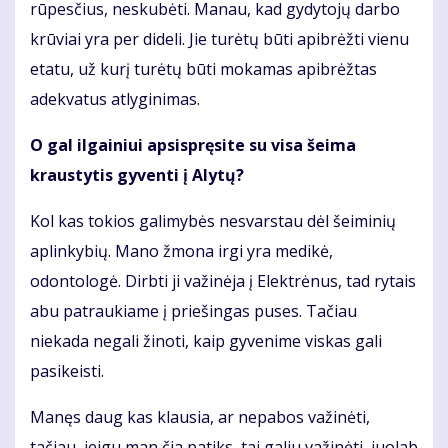
rūpesčius, neskubėti. Manau, kad gydytojų darbo
krūviai yra per dideli. Jie turėtų būti apibrėžti vienu
etatu, už kurį turėtų būti mokamas apibrėžtas
adekvatus atlyginimas.
O gal ilgainiui apsispręsite su visa šeima
kraustytis gyventi į Alytų?
Kol kas tokios galimybės nesvarstau dėl šeiminių
aplinkybių. Mano žmona irgi yra medikė,
odontologė. Dirbti ji važinėja į Elektrėnus, tad rytais
abu patraukiame į priešingas puses. Tačiau
niekada negali žinoti, kaip gyvenime viskas gali
pasikeisti.
Manęs daug kas klausia, ar nepabos važinėti,
tačiau, jeigu man čia patiks, tai galiu važinėti, juolab