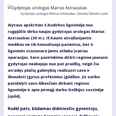
Gydytojas urologas Marius Astrauskas. Zenono Šilinsko nuotr.
Alytaus apskrities S.Kudirkos ligoninėje nuo
rugpjūčio dirba naujas gydytojas urologas Marius
Astrauskas (30 m.). Iš Kauno atvažiuojantis
medikas ne tik konsultuoja pacientus, bet ir
ligoninės stacionare jiems atlieka įvairias
operacijas. Savo pasirinkimu dirbti regione jaunasis
gydytojas neabejojo nuo pat pradžių, teigė čia
atradęs plačių galimybių realizuoti save ir
išnaudoti įgytus profesinius įgūdžius. Jis sutiko
pasidalyti savo lūkesčiais dirbant regiono
ligoninėje ir apie pirmąjį darbo Dzūkijos sostinėje
įspūdį.
Kodėl pats, būdamas didmiesčio gyventoju,