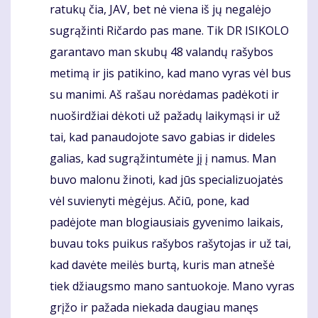
ratukų čia, JAV, bet nė viena iš jų negalėjo
sugrąžinti Ričardo pas mane. Tik DR ISIKOLO
garantavo man skubų 48 valandų rašybos
metimą ir jis patikino, kad mano vyras vėl bus
su manimi. Aš rašau norėdamas padėkoti ir
nuoširdžiai dėkoti už pažadų laikymąsi ir už
tai, kad panaudojote savo gabias ir dideles
galias, kad sugrąžintumėte jį į namus. Man
buvo malonu žinoti, kad jūs specializuojatės
vėl suvienyti mėgėjus. Ačiū, pone, kad
padėjote man blogiausiais gyvenimo laikais,
buvau toks puikus rašybos rašytojas ir už tai,
kad davėte meilės burtą, kuris man atnešė
tiek džiaugsmo mano santuokoje. Mano vyras
grįžo ir pažada niekada daugiau manęs