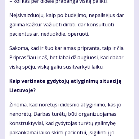
– kol kas per didelė prabanga viską palikti.
Neįsivaizduoju, kaip po budėjimo, nepailsėjus dar
galima kažkur važiuoti dirbti, dar konsultuoti
pacientus ar, neduokdie, operuoti.
Sakoma, kad ir šuo kariamas pripranta, taip ir čia.
Priprasčiau ir aš, bet labai džiaugiuosi, kad dabar
viską spėju, viską galiu susitvarkyti laiku.
Kaip vertinate gydytojų atlyginimų situaciją
Lietuvoje?
Žinoma, kad norėtųsi didesnio atlyginimo, kas jo
nenorėtų. Darbas turėtų būti organizuojamas
konstruktyviai, kad gydytojas turėtų galimybę
pakankamai laiko skirti pacientui, įsigilinti į jo