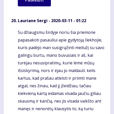
Lauriane Sergi
- 2020-03-11 - 01:22
Su džiaugsmu širdyje noriu šia priemone
Komentaras
papasakoti pasauliui apie gydytoją Ilekhojie,
kuris padėjo man susigrąžinti meilužį su savo
galingu burtu, mano buvusiais ir aš, kai
turėjau nesusipratimų, kurie lėmė mūsų
išsiskyrimą, nors ir ėjau jo maldauti. kelis
kartus, kad prašau atleisti ir priimti mane
atgal, nes žinau, kad jį įžeidžiau, tačiau
kiekvieną kartą eidamas visada jaučiu giliau
skausmą ir kančią, nes jis visada vaikšto ant
manęs ir nenorėtų klausytis to, ką turiu