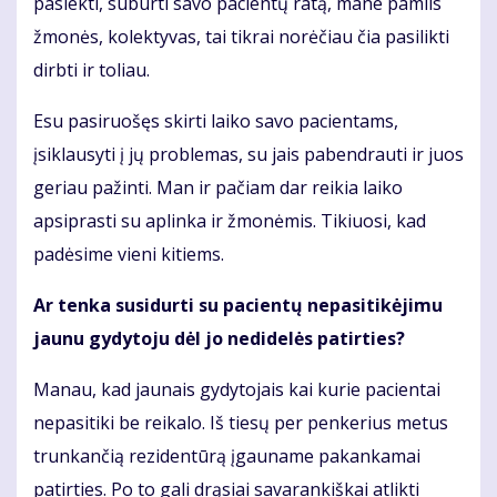
pasiekti, suburti savo pacientų ratą, mane pamils
žmonės, kolektyvas, tai tikrai norėčiau čia pasilikti
dirbti ir toliau.
Esu pasiruošęs skirti laiko savo pacientams,
įsiklausyti į jų problemas, su jais pabendrauti ir juos
geriau pažinti. Man ir pačiam dar reikia laiko
apsiprasti su aplinka ir žmonėmis. Tikiuosi, kad
padėsime vieni kitiems.
Ar tenka susidurti su pacientų nepasitikėjimu
jaunu gydytoju dėl jo nedidelės patirties?
Manau, kad jaunais gydytojais kai kurie pacientai
nepasitiki be reikalo. Iš tiesų per penkerius metus
trunkančią rezidentūrą įgauname pakankamai
patirties. Po to gali drąsiai savarankiškai atlikti