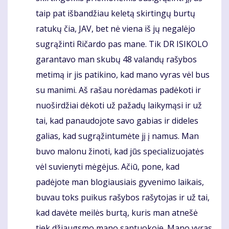
taip pat išbandžiau keletą skirtingų burtų
ratukų čia, JAV, bet nė viena iš jų negalėjo
sugrąžinti Ričardo pas mane. Tik DR ISIKOLO
garantavo man skubų 48 valandų rašybos
metimą ir jis patikino, kad mano vyras vėl bus
su manimi. Aš rašau norėdamas padėkoti ir
nuoširdžiai dėkoti už pažadų laikymąsi ir už
tai, kad panaudojote savo gabias ir dideles
galias, kad sugrąžintumėte jį į namus. Man
buvo malonu žinoti, kad jūs specializuojatės
vėl suvienyti mėgėjus. Ačiū, pone, kad
padėjote man blogiausiais gyvenimo laikais,
buvau toks puikus rašybos rašytojas ir už tai,
kad davėte meilės burtą, kuris man atnešė
tiek džiaugsmo mano santuokoje. Mano vyras