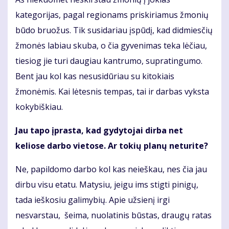
kategorijas, pagal regionams priskiriamus žmonių
būdo bruožus. Tik susidariau įspūdį, kad didmiesčių
žmonės labiau skuba, o čia gyvenimas teka lėčiau,
tiesiog jie turi daugiau kantrumo, supratingumo.
Bent jau kol kas nesusidūriau su kitokiais
žmonėmis. Kai lėtesnis tempas, tai ir darbas vyksta
kokybiškiau.
Jau tapo įprasta, kad gydytojai dirba net
keliose darbo vietose. Ar tokių planų neturite?
Ne, papildomo darbo kol kas neieškau, nes čia jau
dirbu visu etatu. Matysiu, jeigu ims stigti pinigų,
tada ieškosiu galimybių. Apie užsienį irgi
nesvarstau, šeima, nuolatinis būstas, draugų ratas