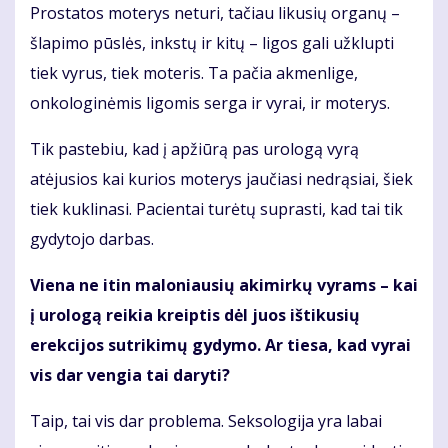
Prostatos moterys neturi, tačiau likusių organų –
šlapimo pūslės, inkstų ir kitų – ligos gali užklupti
tiek vyrus, tiek moteris. Ta pačia akmenlige,
onkologinėmis ligomis serga ir vyrai, ir moterys.
Tik pastebiu, kad į apžiūrą pas urologą vyrą
atėjusios kai kurios moterys jaučiasi nedrąsiai, šiek
tiek kuklinasi. Pacientai turėtų suprasti, kad tai tik
gydytojo darbas.
Viena ne itin maloniausių akimirkų vyrams – kai
į urologą reikia kreiptis dėl juos ištikusių
erekcijos sutrikimų gydymo. Ar tiesa, kad vyrai
vis dar vengia tai daryti?
Taip, tai vis dar problema. Seksologija yra labai