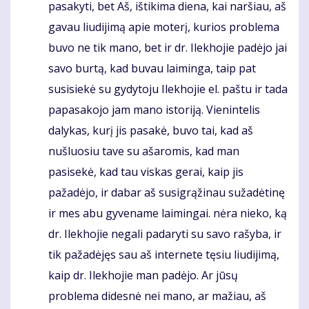
pasakyti, bet Aš, ištikima diena, kai naršiau, aš
gavau liudijimą apie moterį, kurios problema
buvo ne tik mano, bet ir dr. Ilekhojie padėjo jai
savo burtą, kad buvau laiminga, taip pat
susisiekė su gydytoju Ilekhojie el. paštu ir tada
papasakojo jam mano istoriją. Vienintelis
dalykas, kurį jis pasakė, buvo tai, kad aš
nušluosiu tave su ašaromis, kad man
pasisekė, kad tau viskas gerai, kaip jis
pažadėjo, ir dabar aš susigrąžinau sužadėtinę
ir mes abu gyvename laimingai. nėra nieko, ką
dr. Ilekhojie negali padaryti su savo rašyba, ir
tik pažadėjęs sau aš internete tęsiu liudijimą,
kaip dr. Ilekhojie man padėjo. Ar jūsų
problema didesnė nei mano, ar mažiau, aš