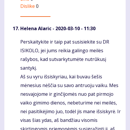
Dislike
0
Helena Alaric
- 2020-03-10 - 11:30
Perskaitykite ir taip pat susisiekite su DR
Komentaras
ISIKOLO, jei jums reikia galingo meilės
rašybos, kad sutvarkytumėte nutrūkusį
santykį.
Aš su vyru išsiskyriau, kai buvau šešis
mėnesius nėščia su savo antruoju vaiku. Mes
nesvajojome ir ginčijomės nuo pat pirmojo
vaiko gimimo dienos, nebeturime nei meilės,
nei pasitikėjimo juo, todėl jis mane išsiskyrė. Ir
visas šias ydas, aš bandžiau visomis
skirtingomis priemonėmis susigrąžinti jį, aš