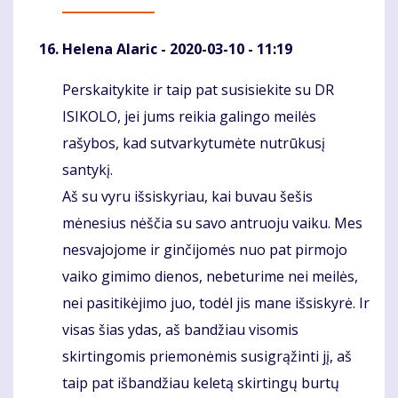
Helena Alaric
- 2020-03-10 - 11:19
Perskaitykite ir taip pat susisiekite su DR
Komentaras
ISIKOLO, jei jums reikia galingo meilės
rašybos, kad sutvarkytumėte nutrūkusį
santykį.
Aš su vyru išsiskyriau, kai buvau šešis
mėnesius nėščia su savo antruoju vaiku. Mes
nesvajojome ir ginčijomės nuo pat pirmojo
vaiko gimimo dienos, nebeturime nei meilės,
nei pasitikėjimo juo, todėl jis mane išsiskyrė. Ir
visas šias ydas, aš bandžiau visomis
skirtingomis priemonėmis susigrąžinti jį, aš
taip pat išbandžiau keletą skirtingų burtų