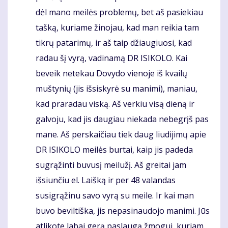
dėl mano meilės problemų, bet aš pasiekiau
tašką, kuriame žinojau, kad man reikia tam
tikrų patarimų, ir aš taip džiaugiuosi, kad
radau šį vyrą, vadinamą DR ISIKOLO. Kai
beveik netekau Dovydo vienoje iš kvailų
muštynių (jis išsiskyrė su manimi), maniau,
kad praradau viską. Aš verkiu visą dieną ir
galvoju, kad jis daugiau niekada nebegrįš pas
mane. Aš perskaičiau tiek daug liudijimų apie
DR ISIKOLO meilės burtai, kaip jis padeda
sugrąžinti buvusį meilužį. Aš greitai jam
išsiunčiu el. Laišką ir per 48 valandas
susigrąžinu savo vyrą su meile. Ir kai man
buvo beviltiška, jis nepasinaudojo manimi. Jūs
atlikote labai gerą paslaugą žmogui, kuriam