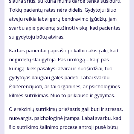
siaura sritis, su kuria mums darbe tenka susidurti.
Tokių pacientų ratas nėra didelis. Gydytojui šiuo
atveju reikia labai gerų bendravimo įgūdžių, jam
svarbu apie pacientą sužinoti viską, kad pacientas
su gydytoju būtų atviras.
Kartais pacientai paprašo pokalbio akis į akį, kad
negirdėtų slaugytoja. Pas urologą – kaip pas
kunigą: kiek pasakysi atvirai ir nuoširdžiai, tuo
gydytojas daugiau galės padėti. Labai svarbu
išdiferencijuoti, ar tai organinės, ar psichologinės
kilmės sutrikimas. Nuo to priklauso ir gydymas.
O erekcinių sutrikimų priežastis gali būti ir stresas,
nuovargis, psichologinė įtampa. Labai svarbu, kad
šio sutrikimo šalinimo procese antroji pusė būtų