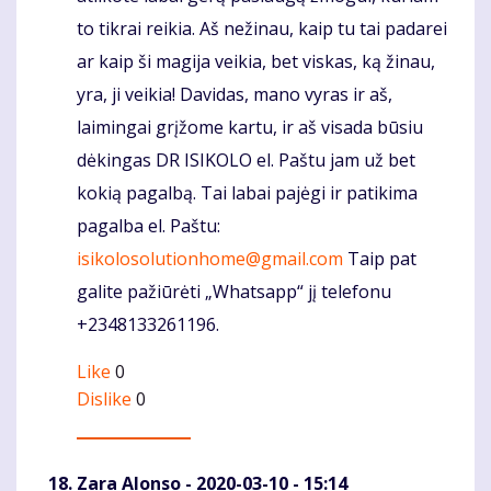
to tikrai reikia. Aš nežinau, kaip tu tai padarei
ar kaip ši magija veikia, bet viskas, ką žinau,
yra, ji veikia! Davidas, mano vyras ir aš,
laimingai grįžome kartu, ir aš visada būsiu
dėkingas DR ISIKOLO el. Paštu jam už bet
kokią pagalbą. Tai labai pajėgi ir patikima
pagalba el. Paštu:
isikolosolutionhome@gmail.com
Taip pat
galite pažiūrėti „Whatsapp“ jį telefonu
+2348133261196.
Like
0
Dislike
0
Zara Alonso
- 2020-03-10 - 15:14