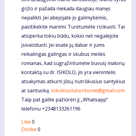
grįžo ir pažada niekada daugiau manęs
nepalikti. Jei abejojate jo galimybėmis,
pasitikėkite manimi. Turėtumėte rizikuoti. Tai
atsiperka tokiu būdu, kokio net negalėjote
įsivaizduoti. Jei esate jų dabar ir jums
reikalingas galingas ir skubus meilės
romanas, kad sugrąžintumėte buvusį malonų
kontaktą su dr. ISIKOLO, jis yra vienintelis
atsakymas atkurti jūsų nutrūkusius santykius
ar santuoką.
isikolosolutionhome@gmail.com
Taip pat galite pažiūrėti jį „Whatsapp“
telefonu +2348133261196
Like
0
Dislike
0