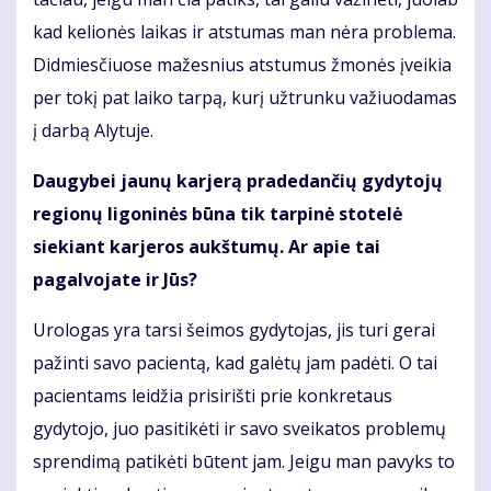
kad kelionės laikas ir atstumas man nėra problema.
Didmiesčiuose mažesnius atstumus žmonės įveikia
per tokį pat laiko tarpą, kurį užtrunku važiuodamas
į darbą Alytuje.
Daugybei jaunų karjerą pradedančių gydytojų
regionų ligoninės būna tik tarpinė stotelė
siekiant karjeros aukštumų. Ar apie tai
pagalvojate ir Jūs?
Urologas yra tarsi šeimos gydytojas, jis turi gerai
pažinti savo pacientą, kad galėtų jam padėti. O tai
pacientams leidžia prisirišti prie konkretaus
gydytojo, juo pasitikėti ir savo sveikatos problemų
sprendimą patikėti būtent jam. Jeigu man pavyks to