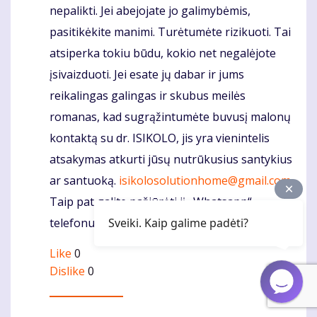
nepalikti. Jei abejojate jo galimybėmis,
pasitikėkite manimi. Turėtumėte rizikuoti. Tai
atsiperka tokiu būdu, kokio net negalėjote
įsivaizduoti. Jei esate jų dabar ir jums
reikalingas galingas ir skubus meilės
romanas, kad sugrąžintumėte buvusį malonų
kontaktą su dr. ISIKOLO, jis yra vienintelis
atsakymas atkurti jūsų nutrūkusius santykius
ar santuoką.
isikolosolutionhome@gmail.com
Taip pat galite pažiūrėti jį „Whatsapp“
telefonu +2348133261196
Sveiki. Kaip galime padėti?
Like
0
Dislike
0