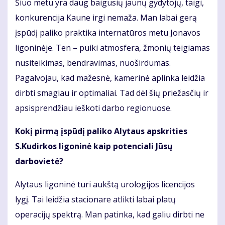
Šiuo metu yra daug baigusių jaunų gydytojų, taigi,
konkurencija Kaune irgi nemaža. Man labai gerą
įspūdį paliko praktika internatūros metu Jonavos
ligoninėje. Ten – puiki atmosfera, žmonių teigiamas
nusiteikimas, bendravimas, nuoširdumas.
Pagalvojau, kad mažesnė, kamerinė aplinka leidžia
dirbti smagiau ir optimaliai. Tad dėl šių priežasčių ir
apsisprendžiau ieškoti darbo regionuose.
Kokį pirmą įspūdį paliko Alytaus apskrities
S.Kudirkos ligoninė kaip potenciali Jūsų
darbovietė?
Alytaus ligoninė turi aukštą urologijos licencijos
lygį. Tai leidžia stacionare atlikti labai platų
operacijų spektrą. Man patinka, kad galiu dirbti ne