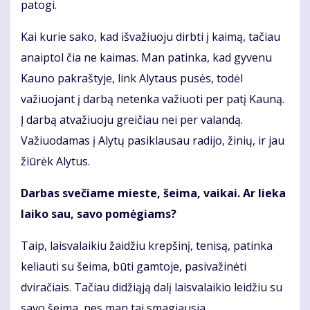
patogi.
Kai kurie sako, kad išvažiuoju dirbti į kaimą, tačiau
anaiptol čia ne kaimas. Man patinka, kad gyvenu
Kauno pakraštyje, link Alytaus pusės, todėl
važiuojant į darbą netenka važiuoti per patį Kauną.
Į darbą atvažiuoju greičiau nei per valandą.
Važiuodamas į Alytų pasiklausau radijo, žinių, ir jau
žiūrėk Alytus.
Darbas svečiame mieste, šeima, vaikai. Ar lieka
laiko sau, savo pomėgiams?
Taip, laisvalaikiu žaidžiu krepšinį, tenisą, patinka
keliauti su šeima, būti gamtoje, pasivažinėti
dviračiais. Tačiau didžiąją dalį laisvalaikio leidžiu su
savo šeima, nes man tai smagiausia.