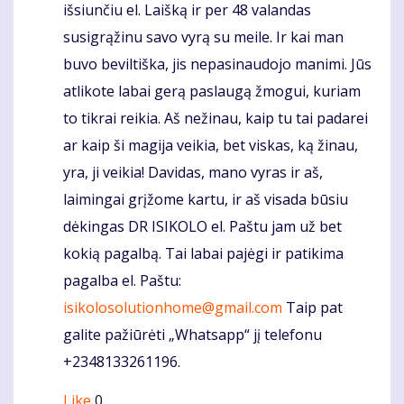
išsiunčiu el. Laišką ir per 48 valandas
susigrąžinu savo vyrą su meile. Ir kai man
buvo beviltiška, jis nepasinaudojo manimi. Jūs
atlikote labai gerą paslaugą žmogui, kuriam
to tikrai reikia. Aš nežinau, kaip tu tai padarei
ar kaip ši magija veikia, bet viskas, ką žinau,
yra, ji veikia! Davidas, mano vyras ir aš,
laimingai grįžome kartu, ir aš visada būsiu
dėkingas DR ISIKOLO el. Paštu jam už bet
kokią pagalbą. Tai labai pajėgi ir patikima
pagalba el. Paštu:
isikolosolutionhome@gmail.com
Taip pat
galite pažiūrėti „Whatsapp“ jį telefonu
+2348133261196.
Like
0