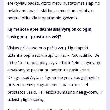
efektyviau padėti. Vizito metu nustatomas šlapimo
nelaikymo tipas ir skiriamas medikamentinis, o
neretai prireikia ir operacinio gydymo.
Ką manote apie dažniausią vyrų onkologinį
susirgimą – prostatos vėžį?
Viskas priklauso nuo pačių vyrų. Ligai aptikti
užtenka paprasto kraujo tyrimo – PSA rodiklio. Dėl
jo turėtų kreiptis patys vyrai. Tai ir šeimos gydytojų
atsakomybė paskatinti pacientus pasitikrinti.
Džiugu, kad Alytaus ligoninėje yra visos galimybės
prevencinėms programinėms patikroms dėl
prostatos vėžio. Tai leidžia sumažinti neišgydomų ir
užleistų ligų skaičių.