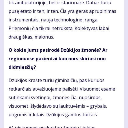
tik ambulatorijoje, bet ir stacionare. Dabar turiu
pusę etato ir ten, ir ten. Čia yra geras aprūpinimas
instrumentais, nauja technologine įranga.
Priemonių čia tikrai netrūksta. Kolektyvas labai
draugiškas, malonus.
O kokie Jums pasirodė Dzūkijos žmonės? Ar
regionuose pacientai kuo nors skiriasi nuo
didmiesčių?
Dzūkijos krašte turiu giminaičių, pas kuriuos
retkarčiais atvažiuojame pailsėti. Visuomet esame
sutinkami svetingai, žmonės čia nuoširdūs,
visuomet išlydėdavo su lauktuvėmis – grybais,
uogomis ir kitais Dzūkijos gamtos turtais.
Aš niekuomet neskirstau žmonių į jokias