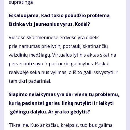
supratinga.
Eskaluojama, kad tokio pobūdžio problema
ištinka vis jaunesnius vyrus. Kodėl?
Viešose skaitmeninėse erdvėse yra didelis
prieinamumas prie lytinį potraukį skatinančių
vaizdinių medžiagų. Virtualus lytinis aktas skatina
pervertinti savo ir partnerio galimybes. Paskui
realybėje seka nusivylimas, o iš to gali išsivystyti ir
tam tikri padariniai.
Šlapimo nelaikymas yra dar viena tų problemų,
kurią pacientai geriau linkę nutylėti ir laikyti
gėdingu dalyku. Ar yra ko gėdytis?
Tikrai ne. Kuo anksčiau kreipsis, tuo bus galima