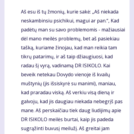
Aš esu iš tų žmonių, kurie sakė: „Aš niekada
Komentaras
neskambinsiu psichikui, magui ar pan.“, Kad
padėtų man su savo problemomis - mažiausiai
dėl mano meilės problemų, bet aš pasiekiau
tašką, kuriame žinojau, kad man reikia tam
tikrų patarimų, ir aš taip džiaugiuosi, kad
radau šį vyrą, vadinamą DR ISIKOLO. Kai
beveik netekau Dovydo vienoje iš kvailų
muštynių (jis išsiskyrė su manimi), maniau,
kad praradau viską. Aš verkiu visą dieną ir
galvoju, kad jis daugiau niekada nebegrįš pas
mane. Aš perskaičiau tiek daug liudijimų apie
DR ISIKOLO meilės burtai, kaip jis padeda
sugrąžinti buvusį meilužį. Aš greitai jam