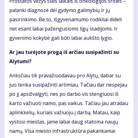
Prostatos vėžys šiais laikais iš onkologijos srities –
palanki diagnozė dėl gydymo galimybių ir jų
pasirinkimo. Be to, išgyvenamumo rodikliai dideli
net esant labai pažengusioms ligų stadijoms. Ir
gyvenimo kokybė gali būti labai aukšto lygio.
Ar jau turėjote progą iš arčiau susipažinti su
Alytumi?
Anksčiau tik pravažiuodavau pro Alytų, dabar su
juo tenka susipažinti artimiau. Tačiau dar nespėjau
po jį apsižvalgyti, nes po darbo vis stengiuosi iš
karto važiuoti namo, pas vaikus. Tačiau jau atradau
aplinkkelių, kuriais važiuoju į darbą. Matau, kaip
vystosi miestas, jame labai daug statoma naujų
namų. Visa miesto infrastruktūra pakankamai