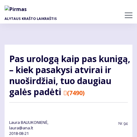
Pereiti
į
pagrindinį
ALYTAUS KRAŠTO LAIKRAŠTIS
turinį
Pas urologą kaip pas kunigą,
– kiek pasakysi atvirai ir
nuoširdžiai, tuo daugiau
galės padėti
(7490)
Laura BALIUKONIENĖ,
Nr.
94
laura@ana.lt
2018-08-21