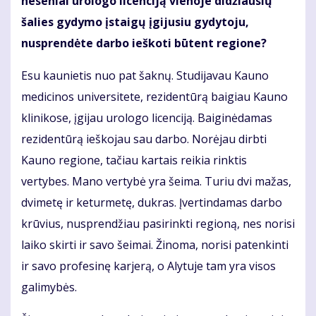
neseniai urologo licenciją vienoje didžiausių
šalies gydymo įstaigų įgijusiu gydytoju,
nusprendėte darbo ieškoti būtent regione?
Esu kaunietis nuo pat šaknų. Studijavau Kauno
medicinos universitete, rezidentūrą baigiau Kauno
klinikose, įgijau urologo licenciją. Baiginėdamas
rezidentūrą ieškojau sau darbo. Norėjau dirbti
Kauno regione, tačiau kartais reikia rinktis
vertybes. Mano vertybė yra šeima. Turiu dvi mažas,
dvimetę ir keturmetę, dukras. Įvertindamas darbo
krūvius, nusprendžiau pasirinkti regioną, nes norisi
laiko skirti ir savo šeimai. Žinoma, norisi patenkinti
ir savo profesinę karjerą, o Alytuje tam yra visos
galimybės.