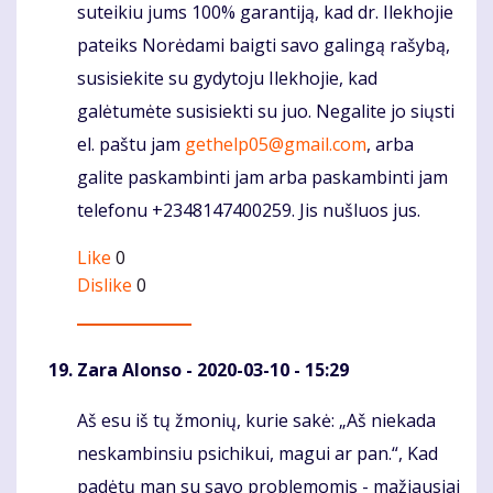
suteikiu jums 100% garantiją, kad dr. Ilekhojie
pateiks Norėdami baigti savo galingą rašybą,
susisiekite su gydytoju Ilekhojie, kad
galėtumėte susisiekti su juo. Negalite jo siųsti
el. paštu jam
gethelp05@gmail.com
, arba
galite paskambinti jam arba paskambinti jam
telefonu +2348147400259. Jis nušluos jus.
Like
0
Dislike
0
Zara Alonso
- 2020-03-10 - 15:29
Aš esu iš tų žmonių, kurie sakė: „Aš niekada
Komentaras
neskambinsiu psichikui, magui ar pan.“, Kad
padėtų man su savo problemomis - mažiausiai