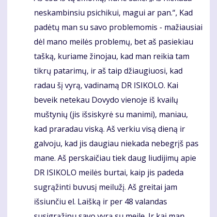
neskambinsiu psichikui, magui ar pan.“, Kad
padėtų man su savo problemomis - mažiausiai
dėl mano meilės problemų, bet aš pasiekiau
tašką, kuriame žinojau, kad man reikia tam
tikrų patarimų, ir aš taip džiaugiuosi, kad
radau šį vyrą, vadinamą DR ISIKOLO. Kai
beveik netekau Dovydo vienoje iš kvailų
muštynių (jis išsiskyrė su manimi), maniau,
kad praradau viską. Aš verkiu visą dieną ir
galvoju, kad jis daugiau niekada nebegrįš pas
mane. Aš perskaičiau tiek daug liudijimų apie
DR ISIKOLO meilės burtai, kaip jis padeda
sugrąžinti buvusį meilužį. Aš greitai jam
išsiunčiu el. Laišką ir per 48 valandas
susigrąžinu savo vyrą su meile. Ir kai man