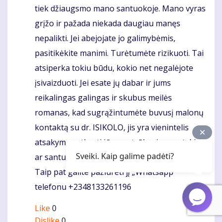
tiek džiaugsmo mano santuokoje. Mano vyras
grįžo ir pažada niekada daugiau manęs
nepalikti. Jei abejojate jo galimybėmis,
pasitikėkite manimi. Turėtumėte rizikuoti. Tai
atsiperka tokiu būdu, kokio net negalėjote
įsivaizduoti. Jei esate jų dabar ir jums
reikalingas galingas ir skubus meilės
romanas, kad sugrąžintumėte buvusį malonų
kontaktą su dr. ISIKOLO, jis yra vienintelis
atsakymas atkurti jūsų nutrūkusius santykius
Sveiki. Kaip galime padėti?
ar santuoką.
isikolosolutionhome@gmail.com
Taip pat galite pažiūrėti jį „Whatsapp“
telefonu +2348133261196
Like
0
Dislike
0