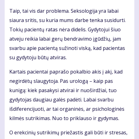
Taip, tai vis dar problema. Seksologija yra labai
siaura sritis, su kuria mums darbe tenka susidurti.
Tokių pacientų ratas nėra didelis. Gydytojui šiuo
atveju reikia labai gerų bendravimo įgūdžių, jam
svarbu apie pacientą sužinoti viską, kad pacientas
su gydytoju būtų atviras.
Kartais pacientai paprašo pokalbio akis į akį, kad
negirdėtų slaugytoja. Pas urologą – kaip pas
kunigą: kiek pasakysi atvirai ir nuoširdžiai, tuo
gydytojas daugiau galės padėti. Labai svarbu
išdiferencijuoti, ar tai organinės, ar psichologinės
kilmės sutrikimas. Nuo to priklauso ir gydymas.
O erekcinių sutrikimų priežastis gali būti ir stresas,