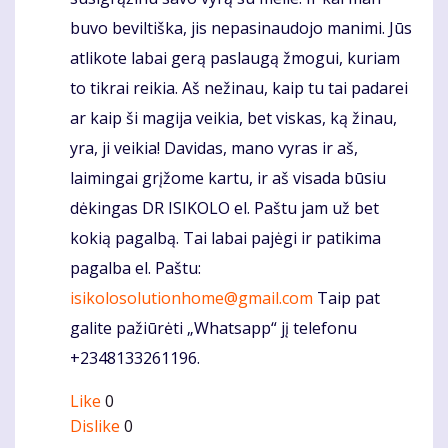
buvo beviltiška, jis nepasinaudojo manimi. Jūs
atlikote labai gerą paslaugą žmogui, kuriam
to tikrai reikia. Aš nežinau, kaip tu tai padarei
ar kaip ši magija veikia, bet viskas, ką žinau,
yra, ji veikia! Davidas, mano vyras ir aš,
laimingai grįžome kartu, ir aš visada būsiu
dėkingas DR ISIKOLO el. Paštu jam už bet
kokią pagalbą. Tai labai pajėgi ir patikima
pagalba el. Paštu:
isikolosolutionhome@gmail.com
Taip pat
galite pažiūrėti „Whatsapp“ jį telefonu
+2348133261196.
Like
0
Dislike
0