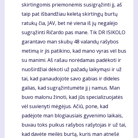
skirtingomis priemonėmis susigrąžinti jį, aš
taip pat išbandžiau keletą skirtingų burtų
ratukų čia, JAV, bet nė viena iš jų negalėjo
sugrąžinti Ričardo pas mane. Tik DR ISIKOLO
garantavo man skubų 48 valandų rašybos
metimą ir jis patikino, kad mano vyras vėl bus
su manimi. Aš rašau norėdamas padėkoti ir
nuoširdžiai dėkoti už pažadų laikymąsi ir už
tai, kad panaudojote savo gabias ir dideles
galias, kad sugrąžintumėte jį į namus. Man
buvo malonu žinoti, kad jūs specializuojatės
vėl suvienyti mėgėjus. Ačiū, pone, kad
padėjote man blogiausiais gyvenimo laikais,
buvau toks puikus rašybos rašytojas ir už tai,
kad davėte meilės burtą, kuris man atnešė