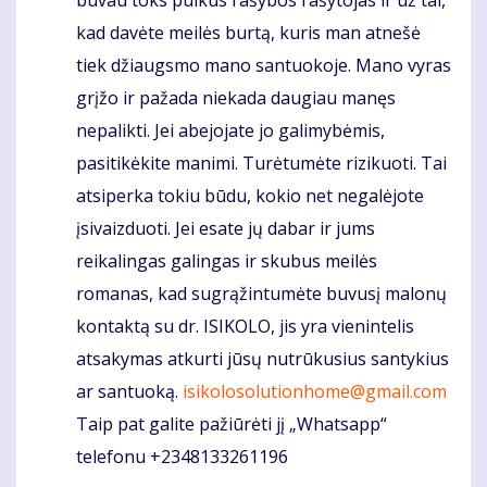
buvau toks puikus rašybos rašytojas ir už tai,
kad davėte meilės burtą, kuris man atnešė
tiek džiaugsmo mano santuokoje. Mano vyras
grįžo ir pažada niekada daugiau manęs
nepalikti. Jei abejojate jo galimybėmis,
pasitikėkite manimi. Turėtumėte rizikuoti. Tai
atsiperka tokiu būdu, kokio net negalėjote
įsivaizduoti. Jei esate jų dabar ir jums
reikalingas galingas ir skubus meilės
romanas, kad sugrąžintumėte buvusį malonų
kontaktą su dr. ISIKOLO, jis yra vienintelis
atsakymas atkurti jūsų nutrūkusius santykius
ar santuoką.
isikolosolutionhome@gmail.com
Taip pat galite pažiūrėti jį „Whatsapp“
telefonu +2348133261196