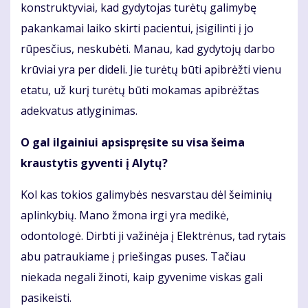
konstruktyviai, kad gydytojas turėtų galimybę
pakankamai laiko skirti pacientui, įsigilinti į jo
rūpesčius, neskubėti. Manau, kad gydytojų darbo
krūviai yra per dideli. Jie turėtų būti apibrėžti vienu
etatu, už kurį turėtų būti mokamas apibrėžtas
adekvatus atlyginimas.
O gal ilgainiui apsispręsite su visa šeima
kraustytis gyventi į Alytų?
Kol kas tokios galimybės nesvarstau dėl šeiminių
aplinkybių. Mano žmona irgi yra medikė,
odontologė. Dirbti ji važinėja į Elektrėnus, tad rytais
abu patraukiame į priešingas puses. Tačiau
niekada negali žinoti, kaip gyvenime viskas gali
pasikeisti.