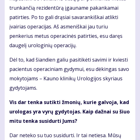
trunkančią rezidentūrą įgauname pakankamai
patirties. Po to gali drąsiai savarankiškai atlikti
įvairias operacijas. Aš asmeniškai jau turiu
penkerius metus operacinės patirties, esu daręs
daugelį urologinių operacijų.
Dėl to, kad šiandien galiu pasitikėti savimi ir kviesti
pacientus operaciniam gydymui, esu dėkingas savo
mokytojams – Kauno klinikų Urologijos skyriaus
gydytojams.
Vis dar tenka sutikti žmonių, kurie galvoja, kad
urologas yra vyrų gydytojas. Kaip dažnai su šiuo
mitu tenka susidurti Jums?
Dar neteko su tuo susidurti. Ir tai netiesa. Mūsų