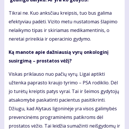
Tikrai ne. Kuo anksčiau kreipsis, tuo bus galima
efektyviau padėti. Vizito metu nustatomas šlapimo
nelaikymo tipas ir skiriamas medikamentinis, o
neretai prireikia ir operacinio gydymo.
Ką manote apie dažniausią vyrų onkologinį
susirgimą – prostatos vėžį?
Viskas priklauso nuo pačių vyrų. Ligai aptikti
užtenka paprasto kraujo tyrimo – PSA rodiklio. Dėl
jo turėtų kreiptis patys vyrai. Tai ir šeimos gydytojų
atsakomybė paskatinti pacientus pasitikrinti.
Džiugu, kad Alytaus ligoninėje yra visos galimybės
prevencinėms programinėms patikroms dėl
prostatos vėžio. Tai leidžia sumažinti neišgydomų ir