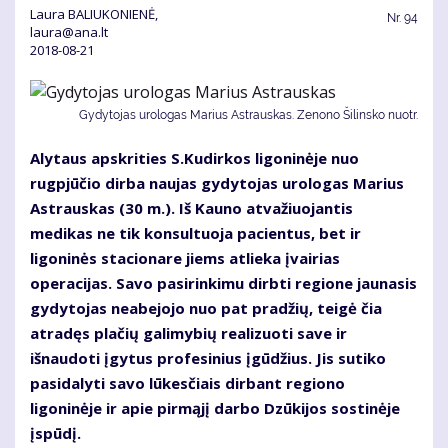
Laura BALIUKONIENĖ,
Nr.
94
laura@ana.lt
2018-08-21
Gydytojas urologas Marius Astrauskas. Zenono Šilinsko nuotr.
Alytaus apskrities S.Kudirkos ligoninėje nuo
rugpjūčio dirba naujas gydytojas urologas Marius
Astrauskas (30 m.). Iš Kauno atvažiuojantis
medikas ne tik konsultuoja pacientus, bet ir
ligoninės stacionare jiems atlieka įvairias
operacijas. Savo pasirinkimu dirbti regione jaunasis
gydytojas neabejojo nuo pat pradžių, teigė čia
atradęs plačių galimybių realizuoti save ir
išnaudoti įgytus profesinius įgūdžius. Jis sutiko
pasidalyti savo lūkesčiais dirbant regiono
ligoninėje ir apie pirmąjį darbo Dzūkijos sostinėje
įspūdį.