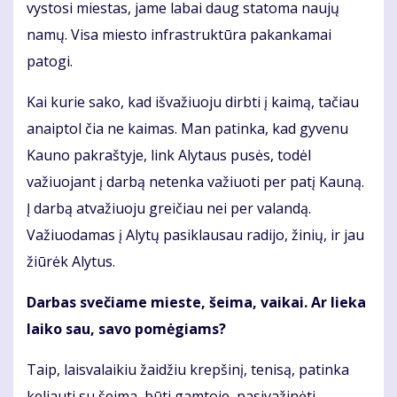
vystosi miestas, jame labai daug statoma naujų
namų. Visa miesto infrastruktūra pakankamai
patogi.
Kai kurie sako, kad išvažiuoju dirbti į kaimą, tačiau
anaiptol čia ne kaimas. Man patinka, kad gyvenu
Kauno pakraštyje, link Alytaus pusės, todėl
važiuojant į darbą netenka važiuoti per patį Kauną.
Į darbą atvažiuoju greičiau nei per valandą.
Važiuodamas į Alytų pasiklausau radijo, žinių, ir jau
žiūrėk Alytus.
Darbas svečiame mieste, šeima, vaikai. Ar lieka
laiko sau, savo pomėgiams?
Taip, laisvalaikiu žaidžiu krepšinį, tenisą, patinka
keliauti su šeima, būti gamtoje, pasivažinėti