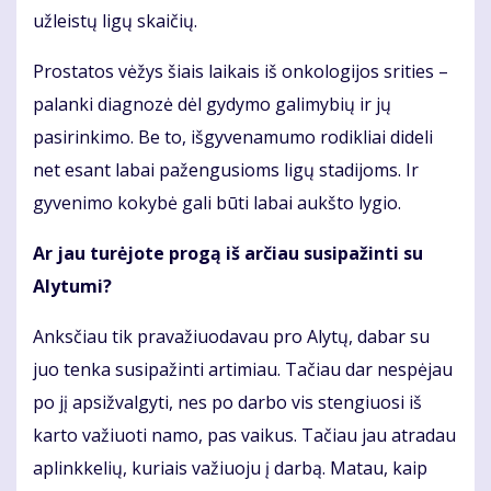
užleistų ligų skaičių.
Prostatos vėžys šiais laikais iš onkologijos srities –
palanki diagnozė dėl gydymo galimybių ir jų
pasirinkimo. Be to, išgyvenamumo rodikliai dideli
net esant labai pažengusioms ligų stadijoms. Ir
gyvenimo kokybė gali būti labai aukšto lygio.
Ar jau turėjote progą iš arčiau susipažinti su
Alytumi?
Anksčiau tik pravažiuodavau pro Alytų, dabar su
juo tenka susipažinti artimiau. Tačiau dar nespėjau
po jį apsižvalgyti, nes po darbo vis stengiuosi iš
karto važiuoti namo, pas vaikus. Tačiau jau atradau
aplinkkelių, kuriais važiuoju į darbą. Matau, kaip