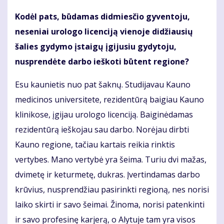
Kodėl pats, būdamas didmiesčio gyventoju,
neseniai urologo licenciją vienoje didžiausių
šalies gydymo įstaigų įgijusiu gydytoju,
nusprendėte darbo ieškoti būtent regione?
Esu kaunietis nuo pat šaknų. Studijavau Kauno
medicinos universitete, rezidentūrą baigiau Kauno
klinikose, įgijau urologo licenciją. Baiginėdamas
rezidentūrą ieškojau sau darbo. Norėjau dirbti
Kauno regione, tačiau kartais reikia rinktis
vertybes. Mano vertybė yra šeima. Turiu dvi mažas,
dvimetę ir keturmetę, dukras. Įvertindamas darbo
krūvius, nusprendžiau pasirinkti regioną, nes norisi
laiko skirti ir savo šeimai. Žinoma, norisi patenkinti
ir savo profesinę karjerą, o Alytuje tam yra visos