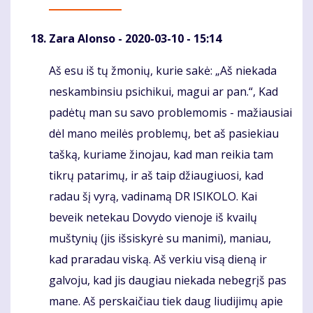
Zara Alonso
- 2020-03-10 - 15:14
Aš esu iš tų žmonių, kurie sakė: „Aš niekada
Komentaras
neskambinsiu psichikui, magui ar pan.“, Kad
padėtų man su savo problemomis - mažiausiai
dėl mano meilės problemų, bet aš pasiekiau
tašką, kuriame žinojau, kad man reikia tam
tikrų patarimų, ir aš taip džiaugiuosi, kad
radau šį vyrą, vadinamą DR ISIKOLO. Kai
beveik netekau Dovydo vienoje iš kvailų
muštynių (jis išsiskyrė su manimi), maniau,
kad praradau viską. Aš verkiu visą dieną ir
galvoju, kad jis daugiau niekada nebegrįš pas
mane. Aš perskaičiau tiek daug liudijimų apie