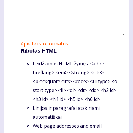
Apie teksto formatus
Ribotas HTML
Leidžiamos HTML žymės: <a href
hreflang> <em> <strong> <cite>
<blockquote cite> <code> <ul type> <ol
start type> <li> <dl> <dt> <dd> <h2 id>
<h3 id> <h4 id> <h5 id> <h6 id>
Linijos ir paragrafai atskiriami
automatiškai
Web page addresses and email