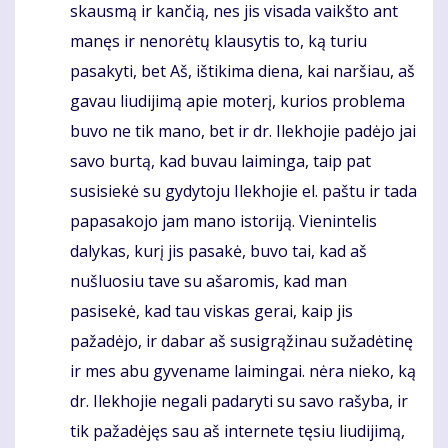
skausmą ir kančią, nes jis visada vaikšto ant
manęs ir nenorėtų klausytis to, ką turiu
pasakyti, bet Aš, ištikima diena, kai naršiau, aš
gavau liudijimą apie moterį, kurios problema
buvo ne tik mano, bet ir dr. Ilekhojie padėjo jai
savo burtą, kad buvau laiminga, taip pat
susisiekė su gydytoju Ilekhojie el. paštu ir tada
papasakojo jam mano istoriją. Vienintelis
dalykas, kurį jis pasakė, buvo tai, kad aš
nušluosiu tave su ašaromis, kad man
pasisekė, kad tau viskas gerai, kaip jis
pažadėjo, ir dabar aš susigrąžinau sužadėtinę
ir mes abu gyvename laimingai. nėra nieko, ką
dr. Ilekhojie negali padaryti su savo rašyba, ir
tik pažadėjęs sau aš internete tęsiu liudijimą,