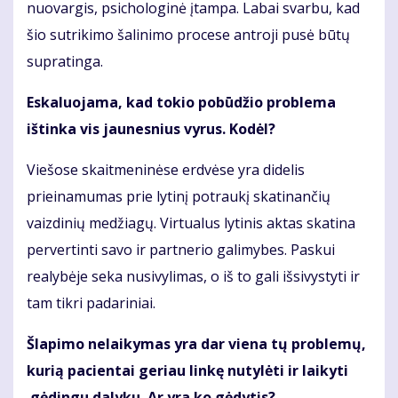
nuovargis, psichologinė įtampa. Labai svarbu, kad
šio sutrikimo šalinimo procese antroji pusė būtų
supratinga.
Eskaluojama, kad tokio pobūdžio problema
ištinka vis jaunesnius vyrus. Kodėl?
Viešose skaitmeninėse erdvėse yra didelis
prieinamumas prie lytinį potraukį skatinančių
vaizdinių medžiagų. Virtualus lytinis aktas skatina
pervertinti savo ir partnerio galimybes. Paskui
realybėje seka nusivylimas, o iš to gali išsivystyti ir
tam tikri padariniai.
Šlapimo nelaikymas yra dar viena tų problemų,
kurią pacientai geriau linkę nutylėti ir laikyti
gėdingu dalyku. Ar yra ko gėdytis?