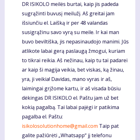
DR ISIKOLO meilės burtai, kaip jis padeda
sugrąžinti buvusį meilužį. Aš greitai jam
išsiunčiu el. Laišką ir per 48 valandas
susigrąžinu savo vyrą su meile. Ir kai man
buvo beviltiška, jis nepasinaudojo manimi. Jūs
atlikote labai gerą paslaugą žmogui, kuriam
to tikrai reikia. Aš nežinau, kaip tu tai padarei
ar kaip ši magija veikia, bet viskas, ką žinau,
yra, ji veikia! Davidas, mano vyras ir aš,
laimingai grįžome kartu, ir aš visada būsiu
dėkingas DR ISIKOLO el. Paštu jam už bet
kokią pagalbą. Tai labai pajėgi ir patikima
pagalba el. Paštu:
isikolosolutionhome@gmail.com
Taip pat
galite pažiūrėti „Whatsapp“ jį telefonu