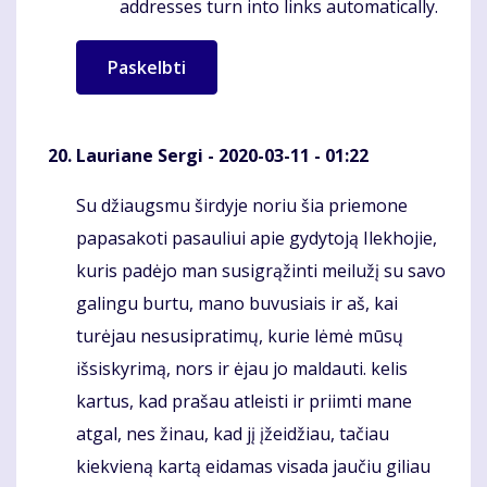
addresses turn into links automatically.
Lauriane Sergi
- 2020-03-11 - 01:22
Su džiaugsmu širdyje noriu šia priemone
Komentaras
papasakoti pasauliui apie gydytoją Ilekhojie,
kuris padėjo man susigrąžinti meilužį su savo
galingu burtu, mano buvusiais ir aš, kai
turėjau nesusipratimų, kurie lėmė mūsų
išsiskyrimą, nors ir ėjau jo maldauti. kelis
kartus, kad prašau atleisti ir priimti mane
atgal, nes žinau, kad jį įžeidžiau, tačiau
kiekvieną kartą eidamas visada jaučiu giliau