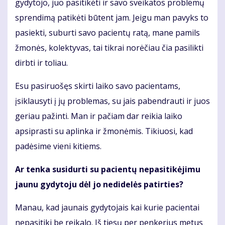
gydytojo, juo pasitikėti ir savo sveikatos problemų
sprendimą patikėti būtent jam. Jeigu man pavyks to
pasiekti, suburti savo pacientų ratą, mane pamils
žmonės, kolektyvas, tai tikrai norėčiau čia pasilikti
dirbti ir toliau.
Esu pasiruošęs skirti laiko savo pacientams,
įsiklausyti į jų problemas, su jais pabendrauti ir juos
geriau pažinti. Man ir pačiam dar reikia laiko
apsiprasti su aplinka ir žmonėmis. Tikiuosi, kad
padėsime vieni kitiems.
Ar tenka susidurti su pacientų nepasitikėjimu
jaunu gydytoju dėl jo nedidelės patirties?
Manau, kad jaunais gydytojais kai kurie pacientai
nepasitiki be reikalo. Iš tiesų per penkerius metus