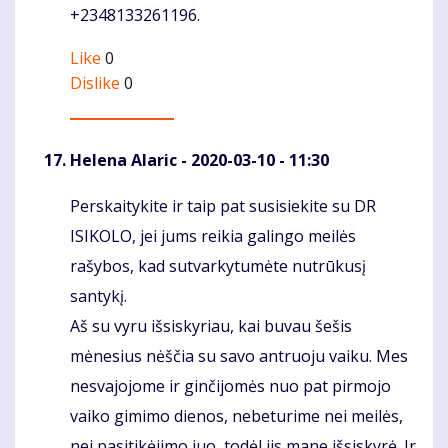
+2348133261196.
Like
0
Dislike
0
Helena Alaric
- 2020-03-10 - 11:30
Perskaitykite ir taip pat susisiekite su DR
Komentaras
ISIKOLO, jei jums reikia galingo meilės
rašybos, kad sutvarkytumėte nutrūkusį
santykį.
Aš su vyru išsiskyriau, kai buvau šešis
mėnesius nėščia su savo antruoju vaiku. Mes
nesvajojome ir ginčijomės nuo pat pirmojo
vaiko gimimo dienos, nebeturime nei meilės,
nei pasitikėjimo juo, todėl jis mane išsiskyrė. Ir