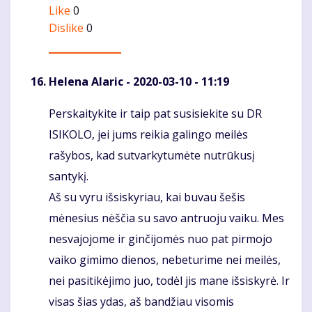
Like
0
Dislike
0
Helena Alaric
- 2020-03-10 - 11:19
Perskaitykite ir taip pat susisiekite su DR
Komentaras
ISIKOLO, jei jums reikia galingo meilės
rašybos, kad sutvarkytumėte nutrūkusį
santykį.
Aš su vyru išsiskyriau, kai buvau šešis
mėnesius nėščia su savo antruoju vaiku. Mes
nesvajojome ir ginčijomės nuo pat pirmojo
vaiko gimimo dienos, nebeturime nei meilės,
nei pasitikėjimo juo, todėl jis mane išsiskyrė. Ir
visas šias ydas, aš bandžiau visomis