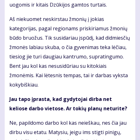
uogomis ir kitais Dzūkijos gamtos turtais.
Aš niekuomet neskirstau žmonių į jokias
kategorijas, pagal regionams priskiriamus žmonių
būdo bruožus. Tik susidariau įspūdį, kad didmiesčių
žmonės labiau skuba, o čia gyvenimas teka lėčiau,
tiesiog jie turi daugiau kantrumo, supratingumo.
Bent jau kol kas nesusidūriau su kitokiais
žmonėmis. Kai lėtesnis tempas, tai ir darbas vyksta
kokybiškiau.
Jau tapo įprasta, kad gydytojai dirba net
keliose darbo vietose. Ar tokių planų neturite?
Ne, papildomo darbo kol kas neieškau, nes čia jau
dirbu visu etatu. Matysiu, jeigu ims stigti pinigų,