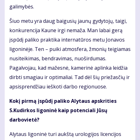
galimybės.
Šiuo metu yra daug baigusių jaunų gydytojų, taigi,
konkurencija Kaune irgi nemaža. Man labai gerą
įspūdį paliko praktika internatūros metu Jonavos
ligoninėje. Ten – puiki atmosfera, žmonių teigiamas
nusiteikimas, bendravimas, nuoširdumas.
Pagalvojau, kad mažesnė, kamerinė aplinka leidžia
dirbti smagiau ir optimaliai. Tad dėl šių priežasčių ir
apsisprendžiau ieškoti darbo regionuose.
Kokį pirmą įspūdį paliko Alytaus apskrities
S.Kudirkos ligoninė kaip potenciali Jūsų
darbovietė?
Alytaus ligoninė turi aukštą urologijos licencijos