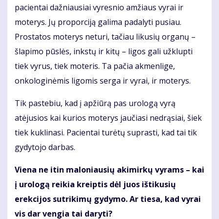
pacientai dažniausiai vyresnio amžiaus vyrai ir
moterys. Jų proporciją galima padalyti pusiau.
Prostatos moterys neturi, tačiau likusių organų –
šlapimo pūslės, inkstų ir kitų – ligos gali užklupti
tiek vyrus, tiek moteris. Ta pačia akmenlige,
onkologinėmis ligomis serga ir vyrai, ir moterys.
Tik pastebiu, kad į apžiūrą pas urologą vyrą
atėjusios kai kurios moterys jaučiasi nedrąsiai, šiek
tiek kuklinasi. Pacientai turėtų suprasti, kad tai tik
gydytojo darbas.
Viena ne itin maloniausių akimirkų vyrams – kai
į urologą reikia kreiptis dėl juos ištikusių
erekcijos sutrikimų gydymo. Ar tiesa, kad vyrai
vis dar vengia tai daryti?