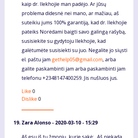
kaip dr. Ilekhojie man padėjo. Ar jūsų
problema didesnė nei mano, ar mažiau, aš
suteikiu jums 100% garantiją, kad dr. Ilekhojie
pateiks Norėdami baigti savo galingą rašybą,
susisiekite su gydytoju Ilekhojie, kad
galėtumėte susisiekti su juo. Negalite jo siųsti
el. paštu jam
gethelp05@gmail.com
, arba
galite paskambinti jam arba paskambinti jam
telefonu +2348147400259. Jis nušluos jus.
Like
0
Dislike
0
Zara Alonso
- 2020-03-10 - 15:29
Aš esu iš tų žmonių, kurie sakė: „Aš niekada
Komentaras