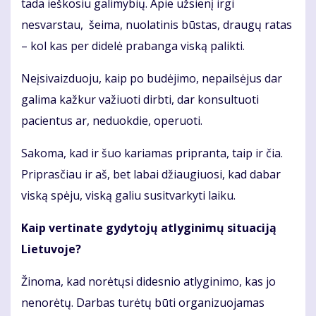
tada ieškosiu galimybių. Apie užsienį irgi
nesvarstau, šeima, nuolatinis būstas, draugų ratas
– kol kas per didelė prabanga viską palikti.
Neįsivaizduoju, kaip po budėjimo, nepailsėjus dar
galima kažkur važiuoti dirbti, dar konsultuoti
pacientus ar, neduokdie, operuoti.
Sakoma, kad ir šuo kariamas pripranta, taip ir čia.
Priprasčiau ir aš, bet labai džiaugiuosi, kad dabar
viską spėju, viską galiu susitvarkyti laiku.
Kaip vertinate gydytojų atlyginimų situaciją
Lietuvoje?
Žinoma, kad norėtųsi didesnio atlyginimo, kas jo
nenorėtų. Darbas turėtų būti organizuojamas