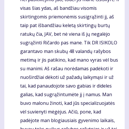
visas šias ydas, aš bandžiau visomis
skirtingomis priemonėmis susigrąžinti jį, aš
taip pat išbandžiau keletą skirtingų burtų
ratukų čia, JAV, bet nė viena iš jų negalėjo
sugrąžinti Ričardo pas mane. Tik DR ISIKOLO
garantavo man skubų 48 valandų rašybos
metimą ir jis patikino, kad mano vyras vėl bus
su manimi. Aš rašau norėdamas padėkoti ir
nuoširdžiai dėkoti už pažadų laikymąsi ir už
tai, kad panaudojote savo gabias ir dideles
galias, kad sugrąžintumėte jį į namus. Man
buvo malonu žinoti, kad jūs specializuojatės
vėl suvienyti mėgėjus. Ačiū, pone, kad
padėjote man blogiausiais gyvenimo laikais,