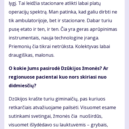
lygį. Tai leidžia stacionare atlikti labai platų
operacijų spektrą. Man patinka, kad galiu dirbti ne
tik ambulatorijoje, bet ir stacionare. Dabar turiu
pusę etato ir ten, ir ten. Čia yra geras aprūpinimas
instrumentais, nauja technologine įranga.
Priemonių čia tikrai netrūksta. Kolektyvas labai
draugiškas, malonus.
O kokie Jums pasirodė Dzūkijos žmonės? Ar
regionuose pacientai kuo nors skiriasi nuo
didmiesčių?
Dzūkijos krašte turiu giminaičių, pas kuriuos
retkarčiais atvažiuojame pailsėti. Visuomet esame
sutinkami svetingai, žmonės čia nuoširdūs,
visuomet išlydėdavo su lauktuvėmis – grybais,