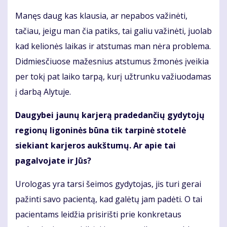
Manęs daug kas klausia, ar nepabos važinėti,
tačiau, jeigu man čia patiks, tai galiu važinėti, juolab
kad kelionės laikas ir atstumas man nėra problema.
Didmiesčiuose mažesnius atstumus žmonės įveikia
per tokį pat laiko tarpą, kurį užtrunku važiuodamas
į darbą Alytuje.
Daugybei jaunų karjerą pradedančių gydytojų
regionų ligoninės būna tik tarpinė stotelė
siekiant karjeros aukštumų. Ar apie tai
pagalvojate ir Jūs?
Urologas yra tarsi šeimos gydytojas, jis turi gerai
pažinti savo pacientą, kad galėtų jam padėti. O tai
pacientams leidžia prisirišti prie konkretaus