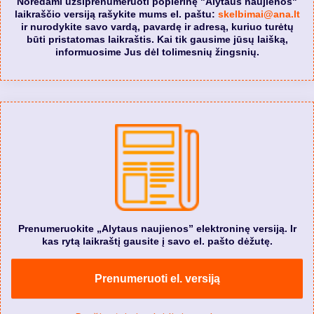
Norėdami užsiprenumeruoti popierinę "Alytaus naujienos"
laikraščio versiją rašykite mums el. paštu:
skelbimai@ana.lt
ir nurodykite savo vardą, pavardę ir adresą, kuriuo turėtų
būti pristatomas laikraštis. Kai tik gausime jūsų laišką,
informuosime Jus dėl tolimesnių žingsnių.
Prenumeruokite „Alytaus naujienos” elektroninę versiją. Ir
kas rytą laikraštį gausite į savo el. pašto dėžutę.
Prenumeruoti el. versiją