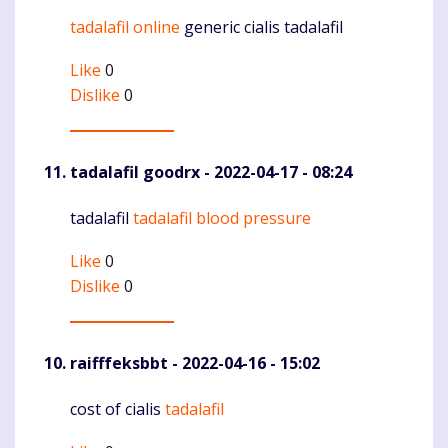
tadalafil online
generic cialis tadalafil
Komentaras
Like
0
Dislike
0
tadalafil goodrx
- 2022-04-17 - 08:24
tadalafil
tadalafil blood pressure
Komentaras
Like
0
Dislike
0
raifffeksbbt
- 2022-04-16 - 15:02
cost of cialis
tadalafil
Komentaras