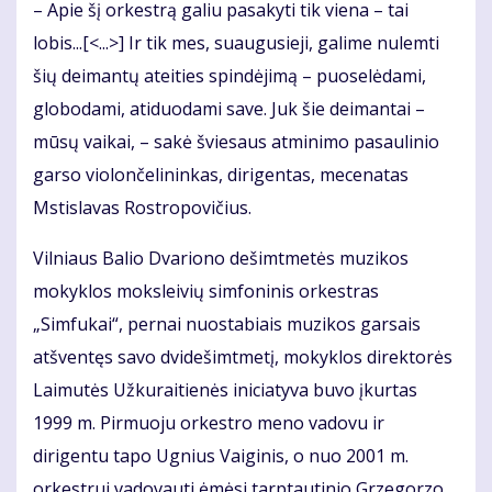
– Apie šį orkestrą galiu pasakyti tik viena – tai
lobis...[<...>] Ir tik mes, suaugusieji, galime nulemti
šių deimantų ateities spindėjimą – puoselėdami,
globodami, atiduodami save. Juk šie deimantai –
mūsų vaikai, – sakė šviesaus atminimo pasaulinio
garso violončelininkas, dirigentas, mecenatas
Mstislavas Rostropovičius.
Vilniaus Balio Dvariono dešimtmetės muzikos
mokyklos moksleivių simfoninis orkestras
„Simfukai“, pernai nuostabiais muzikos garsais
atšventęs savo dvidešimtmetį, mokyklos direktorės
Laimutės Užkuraitienės iniciatyva buvo įkurtas
1999 m. Pirmuoju orkestro meno vadovu ir
dirigentu tapo Ugnius Vaiginis, o nuo 2001 m.
orkestrui vadovauti ėmėsi tarptautinio Grzegorzo