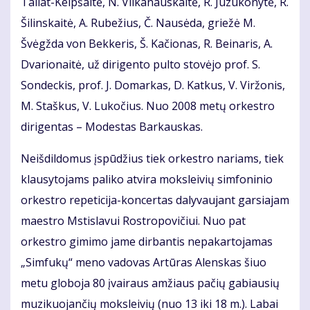
Tallat-Kelpšaitė, N. Vilkanauskaitė, R. Juzukonytė, R.
Šilinskaitė, A. Rubežius, Č. Nausėda, griežė M.
Švėgžda von Bekkeris, Š. Kačionas, R. Beinaris, A.
Dvarionaitė, už dirigento pulto stovėjo prof. S.
Sondeckis, prof. J. Domarkas, D. Katkus, V. Viržonis,
M. Staškus, V. Lukočius. Nuo 2008 metų orkestro
dirigentas – Modestas Barkauskas.
Neišdildomus įspūdžius tiek orkestro nariams, tiek
klausytojams paliko atvira moksleivių simfoninio
orkestro repeticija-koncertas dalyvaujant garsiajam
maestro Mstislavui Rostropovičiui. Nuo pat
orkestro gimimo jame dirbantis nepakartojamas
„Simfukų“ meno vadovas Artūras Alenskas šiuo
metu globoja 80 įvairaus amžiaus pačių gabiausių
muzikuojančių moksleivių (nuo 13 iki 18 m.). Labai