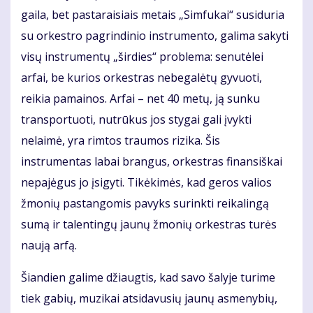
gaila, bet pastaraisiais metais „Simfukai“ susiduria
su orkestro pagrindinio instrumento, galima sakyti
visų instrumentų „širdies“ problema: senutėlei
arfai, be kurios orkestras nebegalėtų gyvuoti,
reikia pamainos. Arfai – net 40 metų, ją sunku
transportuoti, nutrūkus jos stygai gali įvykti
nelaimė, yra rimtos traumos rizika. Šis
instrumentas labai brangus, orkestras finansiškai
nepajėgus jo įsigyti. Tikėkimės, kad geros valios
žmonių pastangomis pavyks surinkti reikalingą
sumą ir talentingų jaunų žmonių orkestras turės
naują arfą.
Šiandien galime džiaugtis, kad savo šalyje turime
tiek gabių, muzikai atsidavusių jaunų asmenybių,