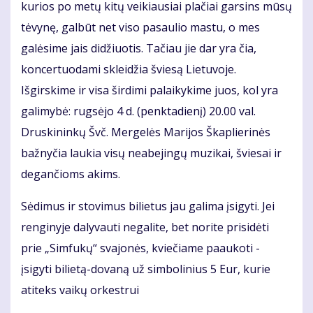
kurios po metų kitų veikiausiai plačiai garsins mūsų
tėvynę, galbūt net viso pasaulio mastu, o mes
galėsime jais didžiuotis. Tačiau jie dar yra čia,
koncertuodami skleidžia šviesą Lietuvoje.
Išgirskime ir visa širdimi palaikykime juos, kol yra
galimybė: rugsėjo 4 d. (penktadienį) 20.00 val.
Druskininkų Švč. Mergelės Marijos Škaplierinės
bažnyčia laukia visų neabejingų muzikai, šviesai ir
degančioms akims.
Sėdimus ir stovimus bilietus jau galima įsigyti. Jei
renginyje dalyvauti negalite, bet norite prisidėti
prie „Simfukų“ svajonės, kviečiame paaukoti -
įsigyti bilietą-dovaną už simbolinius 5 Eur, kurie
atiteks vaikų orkestrui