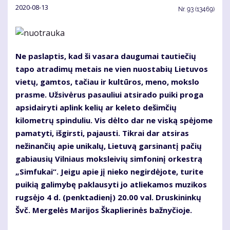
2020-08-13
Nr.
93 (13469)
Ne paslaptis, kad ši vasara daugumai tautiečių
tapo atradimų metais ne vien nuostabių Lietuvos
vietų, gamtos, tačiau ir kultūros, meno, mokslo
prasme. Užsivėrus pasauliui atsirado puiki proga
apsidairyti aplink kelių ar keleto dešimčių
kilometrų spinduliu. Vis dėlto dar ne viską spėjome
pamatyti, išgirsti, pajausti. Tikrai dar atsiras
nežinančių apie unikalų, Lietuvą garsinantį pačių
gabiausių Vilniaus moksleivių simfoninį orkestrą
„Simfukai“. Jeigu apie jį nieko negirdėjote, turite
puikią galimybę paklausyti jo atliekamos muzikos
rugsėjo 4 d. (penktadienį) 20.00 val. Druskininkų
Švč. Mergelės Marijos Škaplierinės bažnyčioje.