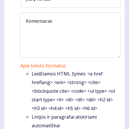
Komentaras
Apie teksto formatus
Leidžiamos HTML žymės: <a href
hreflang> <em> <strong> <cite>
<blockquote cite> <code> <ul type> <ol
start type> <li> <dl> <dt> <dd> <h2 id>
<h3 id> <h4 id> <h5 id> <h6 id>
Linijos ir paragrafai atskiriami
automatiškai