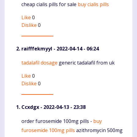
cheap cialis pills for sale
buy cialis pills
Komentaras
Like
0
Dislike
0
raifffekmyyl
- 2022-04-14 - 06:24
tadalafil dosage
generic tadalafil from uk
Komentaras
Like
0
Dislike
0
Ccxdgx
- 2022-04-13 - 23:38
order furosemide 100mg pills -
buy
Komentaras
furosemide 100mg pills
azithromycin 500mg