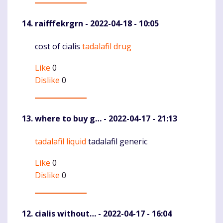
raifffekrgrn
- 2022-04-18 - 10:05
cost of cialis
tadalafil drug
Komentaras
Like
0
Dislike
0
where to buy g…
- 2022-04-17 - 21:13
tadalafil liquid
tadalafil generic
Komentaras
Like
0
Dislike
0
cialis without…
- 2022-04-17 - 16:04