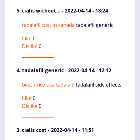
cialis without…
- 2022-04-14 - 18:24
tadalafil cost in canada
tadalafil generic
Komentaras
Like
0
Dislike
0
tadalafil generic
- 2022-04-14 - 12:12
best price usa tadalafil
tadalafil side effects
Komentaras
Like
0
Dislike
0
cialis cost
- 2022-04-14 - 11:51