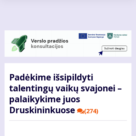
Pereiti
į
pagrindinį
turinį
Padėkime išsipildyti
talentingų vaikų svajonei –
palaikykime juos
Druskininkuose
(274)