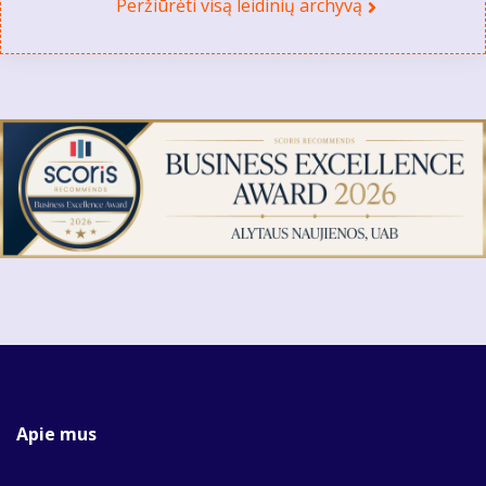
Peržiūrėti visą leidinių archyvą
Apie mus