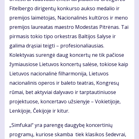
Fitelbergo dirigentų konkurso aukso medalio ir
premijos laimėtojas, Nacionalinės kultūros ir meno
premijos laureatas maestro Modestas Pitrėnas. Tai
pirmasis tokio tipo orkestras Baltijos šalyse ir
galima drąsiai teigti – profesionaliausias.
Kolektyvas surengė daug koncertų ne tik pačiose
žymiausiose Lietuvos koncertų salėse, tokiose kaip
Lietuvos nacionalinė filharmonija, Lietuvos
nacionalinis operos ir baleto teatras, Kongresų
rūmai, bet aktyviai dalyvavo ir tarptautiniuose
projektuose, koncertavo užsienyje – Vokietijoje,
Lenkijoje, Čekijoje ir kitur.
„Simfukai“ yra parengę daugybę koncertinių
programų, kuriose skamba tiek klasikos šedevrai,