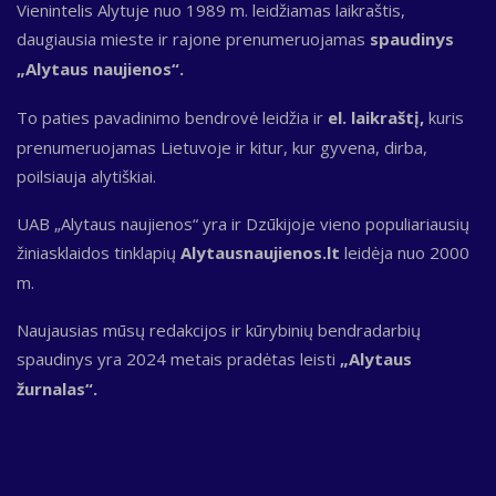
Vienintelis Alytuje nuo 1989 m. leidžiamas laikraštis,
daugiausia mieste ir rajone prenumeruojamas
spaudinys
„Alytaus naujienos“.
To paties pavadinimo bendrovė leidžia ir
el. laikraštį,
kuris
prenumeruojamas Lietuvoje ir kitur, kur gyvena, dirba,
poilsiauja alytiškiai.
UAB „Alytaus naujienos“ yra ir Dzūkijoje vieno populiariausių
žiniasklaidos tinklapių
Alytausnaujienos.lt
leidėja nuo 2000
m.
Naujausias mūsų redakcijos ir kūrybinių bendradarbių
spaudinys yra 2024 metais pradėtas leisti
„Alytaus
žurnalas“.