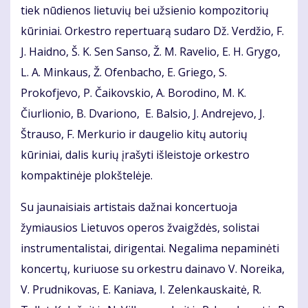
tiek nūdienos lietuvių bei užsienio kompozitorių
kūriniai. Orkestro repertuarą sudaro Dž. Verdžio, F.
J. Haidno, Š. K. Sen Sanso, Ž. M. Ravelio, E. H. Grygo,
L. A. Minkaus, Ž. Ofenbacho, E. Griego, S.
Prokofjevo, P. Čaikovskio, A. Borodino, M. K.
Čiurlionio, B. Dvariono, E. Balsio, J. Andrejevo, J.
Štrauso, F. Merkurio ir daugelio kitų autorių
kūriniai, dalis kurių įrašyti išleistoje orkestro
kompaktinėje plokštelėje.
Su jaunaisiais artistais dažnai koncertuoja
žymiausios Lietuvos operos žvaigždės, solistai
instrumentalistai, dirigentai. Negalima nepaminėti
koncertų, kuriuose su orkestru dainavo V. Noreika,
V. Prudnikovas, E. Kaniava, I. Zelenkauskaitė, R.