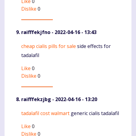
Like
0
Dislike
0
raifffekjfno
- 2022-04-16 - 13:43
cheap cialis pills for sale
side effects for
Komentaras
tadalafil
Like
0
Dislike
0
raifffekzjbg
- 2022-04-16 - 13:20
tadalafil cost walmart
generic cialis tadalafil
Komentaras
Like
0
Dislike
0