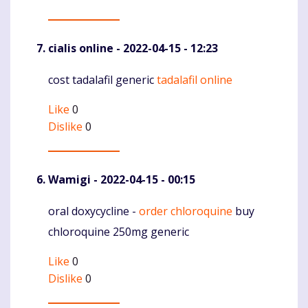
cialis online
- 2022-04-15 - 12:23
cost tadalafil generic
tadalafil online
Komentaras
Like
0
Dislike
0
Wamigi
- 2022-04-15 - 00:15
oral doxycycline -
order chloroquine
buy
Komentaras
chloroquine 250mg generic
Like
0
Dislike
0