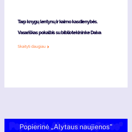
Tarp knygų lentynų ir kaimo kasdienybės.
Vasariškas pokalbis su bibliotekininke Daiva
Skaityti daugiau