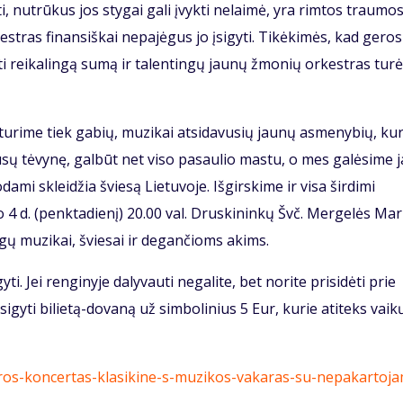
i, nutrūkus jos stygai gali įvykti nelaimė, yra rimtos traumo
estras finansiškai nepajėgus jo įsigyti. Tikėkimės, kad geros
i reikalingą sumą ir talentingų jaunų žmonių orkestras tur
 turime tiek gabių, muzikai atsidavusių jaunų asmenybių, ku
ūsų tėvynę, galbūt net viso pasaulio mastu, o mes galėsime j
odami skleidžia šviesą Lietuvoje. Išgirskime ir visa širdimi
o 4 d. (penktadienį) 20.00 val. Druskininkų Švč. Mergelės Mar
gų muzikai, šviesai ir degančioms akims.
ti. Jei renginyje dalyvauti negalite, bet norite prisidėti prie
igyti bilietą-dovaną už simbolinius 5 Eur, kurie atiteks vaik
daros-koncertas-klasikine-s-muzikos-vakaras-su-nepakartoj