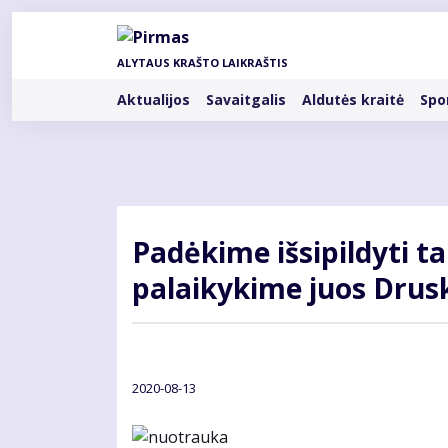
Pereiti
į
pagrindinį
ALYTAUS KRAŠTO LAIKRAŠTIS
turinį
Rubrikos
Aktualijos
Savaitgalis
Aldutės kraitė
Spo
Padėkime išsipildyti ta
palaikykime juos Drus
2020-08-13