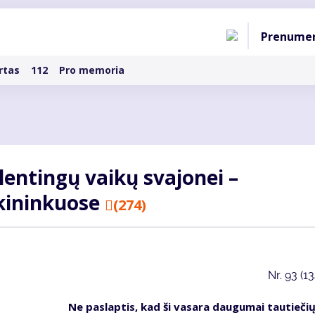
Pagri
Prenume
naviga
rtas
112
Pro memoria
lentingų vaikų svajonei –
kininkuose
(274)
Nr.
93 (1
Ne paslaptis, kad ši vasara daugumai tautieči