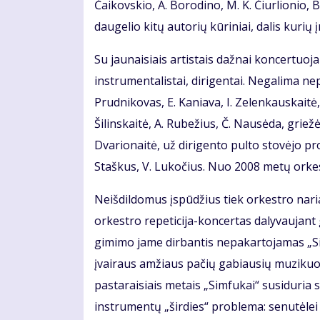
Čaikovskio, A. Borodino, M. K. Čiurlionio, B.
daugelio kitų autorių kūriniai, dalis kurių 
Su jaunaisiais artistais dažnai koncertuoj
instrumentalistai, dirigentai. Negalima ne
Prudnikovas, E. Kaniava, I. Zelenkauskaitė, 
Šilinskaitė, A. Rubežius, Č. Nausėda, griež
Dvarionaitė, už dirigento pulto stovėjo prof
Staškus, V. Lukočius. Nuo 2008 metų orke
Neišdildomus įspūdžius tiek orkestro nari
orkestro repeticija-koncertas dalyvaujant
gimimo jame dirbantis nepakartojamas „S
įvairaus amžiaus pačių gabiausių muzikuoja
pastaraisiais metais „Simfukai“ susiduria 
instrumentų „širdies“ problema: senutėlei 