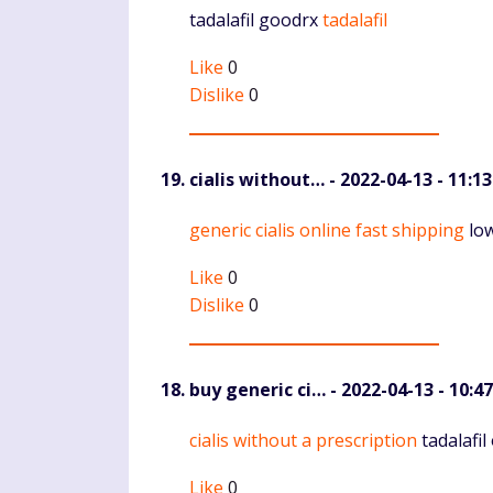
Komentaras
tadalafil goodrx
tadalafil
Like
0
Dislike
0
cialis without…
- 2022-04-13 - 11:13
Komentaras
generic cialis online fast shipping
low
Like
0
Dislike
0
buy generic ci…
- 2022-04-13 - 10:47
Komentaras
cialis without a prescription
tadalafil
Like
0