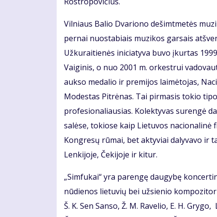
Rostropovičius.
Vilniaus Balio Dvariono dešimtmetės muzi
pernai nuostabiais muzikos garsais atšve
Užkuraitienės iniciatyva buvo įkurtas 19
Vaiginis, o nuo 2001 m. orkestrui vadovau
aukso medalio ir premijos laimėtojas, Nac
Modestas Pitrėnas. Tai pirmasis tokio tipo 
profesionaliausias. Kolektyvas surengė d
salėse, tokiose kaip Lietuvos nacionalinė f
Kongresų rūmai, bet aktyviai dalyvavo ir t
Lenkijoje, Čekijoje ir kitur.
„Simfukai“ yra parengę daugybę koncertin
nūdienos lietuvių bei užsienio kompozitori
Š. K. Sen Sanso, Ž. M. Ravelio, E. H. Grygo,