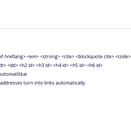
f hreflang> <em> <strong> <cite> <blockquote cite> <code>
<dt> <dd> <h2 id> <h3 id> <h4 id> <h5 id> <h6 id>
 automatiškai
ddresses turn into links automatically.