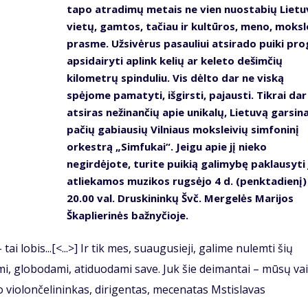
tapo atradimų metais ne vien nuostabių Lietu
vietų, gamtos, tačiau ir kultūros, meno, moksl
prasme. Užsivėrus pasauliui atsirado puiki pro
apsidairyti aplink kelių ar keleto dešimčių
kilometrų spinduliu. Vis dėlto dar ne viską
spėjome pamatyti, išgirsti, pajausti. Tikrai dar
atsiras nežinančių apie unikalų, Lietuvą garsin
pačių gabiausių Vilniaus moksleivių simfoninį
orkestrą „Simfukai“. Jeigu apie jį nieko
negirdėjote, turite puikią galimybę paklausyti 
atliekamos muzikos rugsėjo 4 d. (penktadienį)
20.00 val. Druskininkų Švč. Mergelės Marijos
Škaplierinės bažnyčioje.
tai lobis...[<...>] Ir tik mes, suaugusieji, galime nulemti šių
i, globodami, atiduodami save. Juk šie deimantai – mūsų vai
 violončelininkas, dirigentas, mecenatas Mstislavas