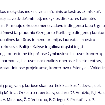
kos mokyklos moksleivių simfoninis orkestras „Simfukai“,
ntęs savo dvidešimtmetį, mokyklos direktorės Laimutės
99 m. Pirmuoju orkestro meno vadovu ir dirigentu tapo Ugniu
ti ėmėsi tarptautinio Grzegorzo Fitelbergo dirigentų konku
ionalinės kultūros ir meno premijos laureatas maestro
orkestras Baltijos šalyse ir galima drąsiai teigti –
aug koncertų ne tik pačiose žymiausiose Lietuvos koncertų
ilharmonija, Lietuvos nacionalinis operos ir baleto teatras,
arptautiniuose projektuose, koncertavo užsienyje – Vokietijo
ių programų, kuriose skamba tiek klasikos šedevrai, tiek
ų kūriniai. Orkestro repertuarą sudaro Dž. Verdžio, F. J. Hai
 L. A. Minkaus, Ž. Ofenbacho, E. Griego, S. Prokofjevo, P.