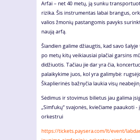
Arfai – net 40 metų, ją sunku transportuot
rizika. Šis instrumentas labai brangus, ork
valios žmonių pastangomis pavyks surinkt
naują arfą.
Šiandien galime džiaugtis, kad savo šalyje
po metų kitų veikiausiai plačiai garsins m
didžiuotis. Tačiau jie dar yra čia, koncertu
palaikykime juos, kol yra galimybė: rugsėj
Škaplierinės bažnyčia laukia visų neabejin
Sėdimus ir stovimus bilietus jau galima įsigy
„Simfukų“ svajonės, kviečiame paaukoti - įs
orkestrui
https://tickets.paysera.com/lt/event/lab