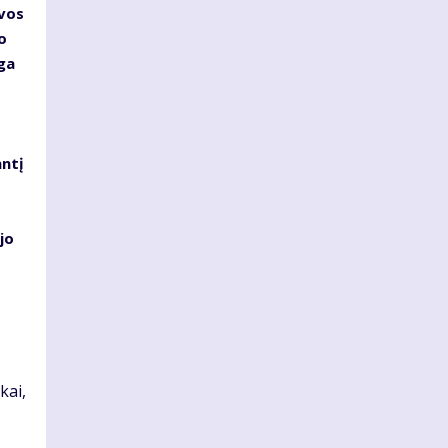
vos
o
ga
antį
jo
kai,