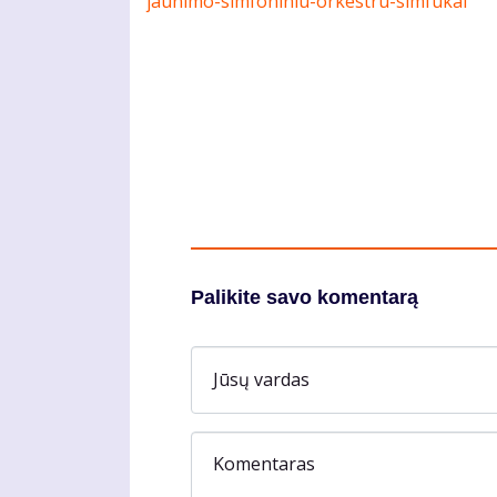
jaunimo-simfoniniu-orkestru-simfukai
Palikite savo komentarą
Jūsų vardas
Komentaras