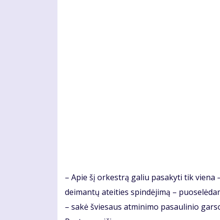
– Apie šį orkestrą galiu pasakyti tik viena – 
deimantų ateities spindėjimą – puoselėdam
– sakė šviesaus atminimo pasaulinio garso