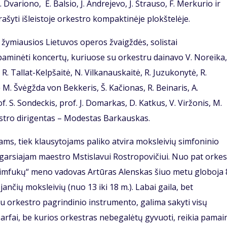
 Dvariono, E. Balsio, J. Andrejevo, J. Štrauso, F. Merkurio ir
įrašyti išleistoje orkestro kompaktinėje plokštelėje.
a žymiausios Lietuvos operos žvaigždės, solistai
paminėti koncertų, kuriuose su orkestru dainavo V. Noreika,
R. Tallat-Kelpšaitė, N. Vilkanauskaitė, R. Juzukonytė, R.
ė M. Švėgžda von Bekkeris, Š. Kačionas, R. Beinaris, A.
. S. Sondeckis, prof. J. Domarkas, D. Katkus, V. Viržonis, M.
stro dirigentas – Modestas Barkauskas.
ams, tiek klausytojams paliko atvira moksleivių simfoninio
 garsiajam maestro Mstislavui Rostropovičiui. Nuo pat orke
imfukų“ meno vadovas Artūras Alenskas šiuo metu globoja 
nčių moksleivių (nuo 13 iki 18 m.). Labai gaila, bet
su orkestro pagrindinio instrumento, galima sakyti visų
arfai, be kurios orkestras nebegalėtų gyvuoti, reikia pamai