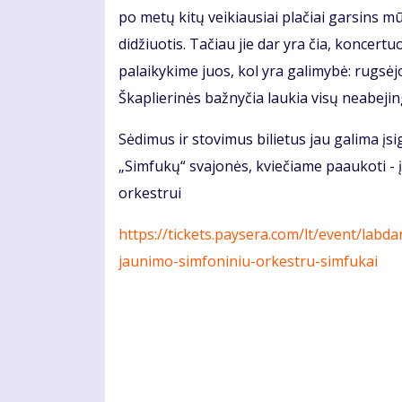
po metų kitų veikiausiai plačiai garsins m
didžiuotis. Tačiau jie dar yra čia, koncertu
palaikykime juos, kol yra galimybė: rugsėj
Škaplierinės bažnyčia laukia visų neabejin
Sėdimus ir stovimus bilietus jau galima įsigy
„Simfukų“ svajonės, kviečiame paaukoti - įs
orkestrui
https://tickets.paysera.com/lt/event/lab
jaunimo-simfoniniu-orkestru-simfukai