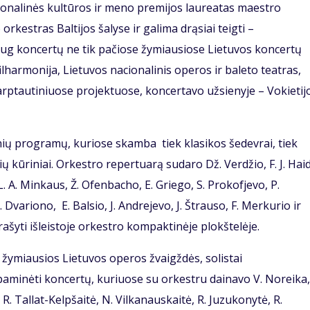
ionalinės kultūros ir meno premijos laureatas maestro
orkestras Baltijos šalyse ir galima drąsiai teigti –
aug koncertų ne tik pačiose žymiausiose Lietuvos koncertų
ilharmonija, Lietuvos nacionalinis operos ir baleto teatras,
arptautiniuose projektuose, koncertavo užsienyje – Vokietijo
ių programų, kuriose skamba tiek klasikos šedevrai, tiek
ų kūriniai. Orkestro repertuarą sudaro Dž. Verdžio, F. J. Hai
 L. A. Minkaus, Ž. Ofenbacho, E. Griego, S. Prokofjevo, P.
 Dvariono, E. Balsio, J. Andrejevo, J. Štrauso, F. Merkurio ir
įrašyti išleistoje orkestro kompaktinėje plokštelėje.
a žymiausios Lietuvos operos žvaigždės, solistai
paminėti koncertų, kuriuose su orkestru dainavo V. Noreika,
R. Tallat-Kelpšaitė, N. Vilkanauskaitė, R. Juzukonytė, R.