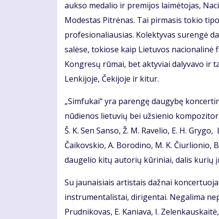
aukso medalio ir premijos laimėtojas, Nac
Modestas Pitrėnas. Tai pirmasis tokio tipo 
profesionaliausias. Kolektyvas surengė d
salėse, tokiose kaip Lietuvos nacionalinė f
Kongresų rūmai, bet aktyviai dalyvavo ir t
Lenkijoje, Čekijoje ir kitur.
„Simfukai“ yra parengę daugybę koncertin
nūdienos lietuvių bei užsienio kompozitori
Š. K. Sen Sanso, Ž. M. Ravelio, E. H. Grygo,
Čaikovskio, A. Borodino, M. K. Čiurlionio, B.
daugelio kitų autorių kūriniai, dalis kurių 
Su jaunaisiais artistais dažnai koncertuoj
instrumentalistai, dirigentai. Negalima ne
Prudnikovas, E. Kaniava, I. Zelenkauskaitė, 