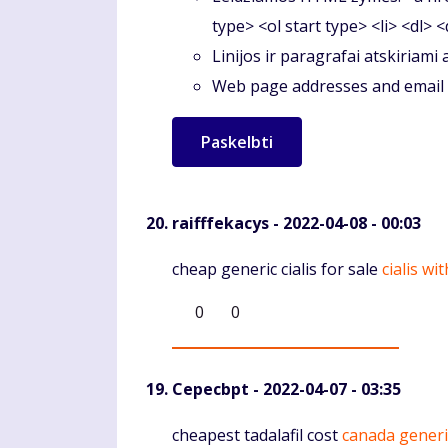
type> <ol start type> <li> <dl> 
Linijos ir paragrafai atskiriami
Web page addresses and email a
raifffekacys
- 2022-04-08 - 00:03
Komentaras
cheap generic cialis for sale
cialis wi
0
0
Cepecbpt
- 2022-04-07 - 03:35
Komentaras
cheapest tadalafil cost
canada generic