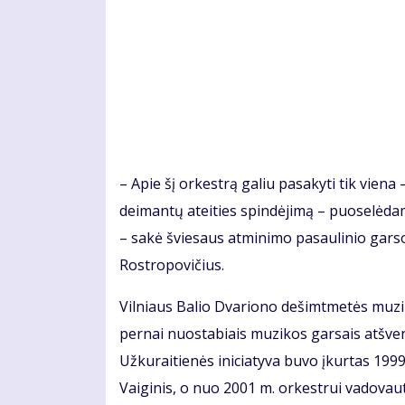
– Apie šį orkestrą galiu pasakyti tik viena – 
deimantų ateities spindėjimą – puoselėdam
– sakė šviesaus atminimo pasaulinio garso
Rostropovičius.
Vilniaus Balio Dvariono dešimtmetės muzi
pernai nuostabiais muzikos garsais atšve
Užkuraitienės iniciatyva buvo įkurtas 19
Vaiginis, o nuo 2001 m. orkestrui vadovau