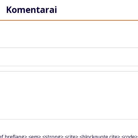
Komentarai
f hreflang> <em> <strong> <cite> <blockquote cite> <code>