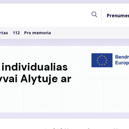
Pagri
Prenume
naviga
rtas
112
Pro memoria