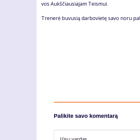
vos Aukš­čiau­sia­jam Teis­mui.
Tre­ne­rė bu­vu­sią dar­bo­vie­tę sa­vo no­ru pa
Palikite savo komentarą
Jūsų vardas