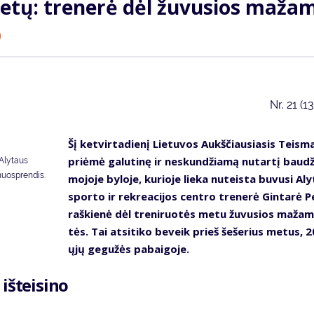
e­tų: tre­ne­rė dėl žu­vu­sios ma­ža­
)
Nr.
21 (1
Šį ket­vir­ta­die­nį Lie­tu­vos Aukš­čiau­sia­sis Teis­m
pri­ėmė ga­lu­ti­nę ir ne­skun­džia­mą nu­tar­tį bau­d
 Alytaus
nuosprendis.
mo­jo­je by­lo­je, ku­rio­je lie­ka nu­teis­ta bu­vu­si Al
spor­to ir rek­re­a­ci­jos cen­tro tre­ne­rė Gin­ta­rė P
raš­kie­nė dėl tre­ni­ruo­tės me­tu žu­vu­sios ma­ža­
tės. Tai at­si­ti­ko be­veik prieš še­še­rius me­tus, 
ųjų ge­gu­žės pa­bai­go­je.
iš­tei­si­no