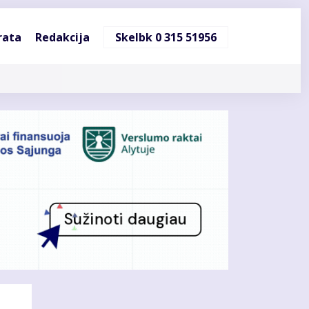
ndinė
rata
Redakcija
Skelbk 0 315 51956
cija