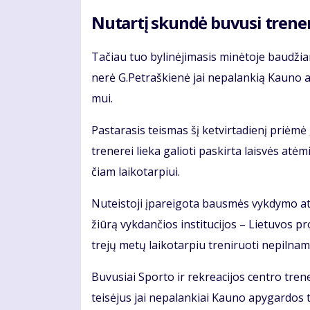
Nu­tar­tį skun­dė bu­vu­si tre­ne­
Ta­čiau tuo by­li­nė­ji­ma­sis mi­nė­to­je bau­džia­
ne­rė G.Pet­raš­kie­nė jai ne­pa­lan­kią Kau­no 
mui.
Pas­ta­ra­sis teis­mas šį ket­vir­ta­die­nį pri­ėmė 
tre­ne­rei lie­ka ga­lio­ti pa­skir­ta lais­vės 
čiam lai­ko­tar­piui.
Nu­teis­to­ji įpa­rei­go­ta baus­mės vyk­dy­mo ati­
žiū­rą vyk­dan­čios ins­ti­tu­ci­jos – Lie­tu­vos p
tre­jų me­tų lai­ko­tar­piu tre­ni­ruo­ti ne­pil­na­
Bu­vu­siai Spor­to ir rek­re­a­ci­jos cen­tro tre­n
teisėjus jai ne­pa­lan­kiai Kau­no apy­gar­dos t