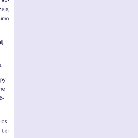
o au­
nė­je,
ni­mo
lį
a.
apy­
 ne
ž­
sios
ų bei