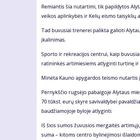
Re­mian­tis šia nu­tar­ti­mi, tik pa­pil­dy­tos Al
vei­kos ap­lin­ky­bės ir Ke­lių eis­mo tai­syk­lių a
Tad bu­vu­siai tre­ne­rei pa­lik­ta ga­lio­ti Aly
įka­li­ni­mas.
Spor­to ir rek­re­a­ci­jos cen­trui, kaip bu­vu­sia
ra­ti­nin­kės ar­ti­mie­siems at­ly­gin­ti tur­ti­nę ir
Mi­nė­ta Kau­no apy­gar­dos teis­mo nu­tar­tis įs
Per­nykš­čio rug­sė­jo pa­bai­go­je Aly­taus mies­
70 tūkst. eu­rų sky­rė sa­vi­val­dy­bei pa­val­dži
bau­džia­mo­jo­je by­lo­je at­ly­gin­ti.
Iš šios su­mos žu­vu­sios mer­gai­tės ar­ti­mų­jų tu
su­ma – ki­toms cen­tro by­li­nė­ji­mo­si iš­lai­d