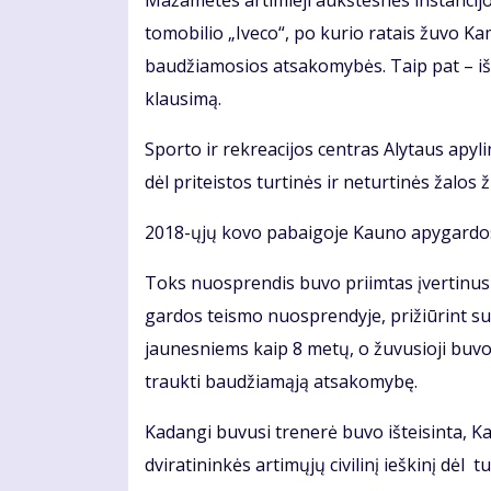
Ma­ža­me­tės ar­ti­mie­ji aukš­tes­nės ins­tan­ci­
to­mo­bi­lio „Ive­co“, po ku­rio ra­tais žu­vo Ka­m
bau­džia­mo­sios at­sa­ko­my­bės. Taip pat – iš­sprę
klau­si­mą.
Spor­to ir rek­re­a­ci­jos cen­tras Aly­taus apy­
dėl pri­teis­tos tur­ti­nės ir ne­tur­ti­nės ža­los
2018-ųjų ko­vo pa­bai­go­je Kau­no apy­gar­dos 
Toks nuosp­ren­dis bu­vo pri­im­tas įver­ti­nus 
gar­dos teis­mo nuosp­ren­dy­je, pri­žiū­rint su­a
jau­nes­niems kaip 8 me­tų, o žu­vu­sio­ji bu­v
trauk­ti bau­džia­mą­ją at­sa­ko­my­bę.
Ka­dan­gi bu­vu­si tre­ne­rė bu­vo iš­tei­sin­ta, 
dvi­ra­ti­nin­kės ar­ti­mų­jų ci­vi­li­nį ieš­ki­nį dėl