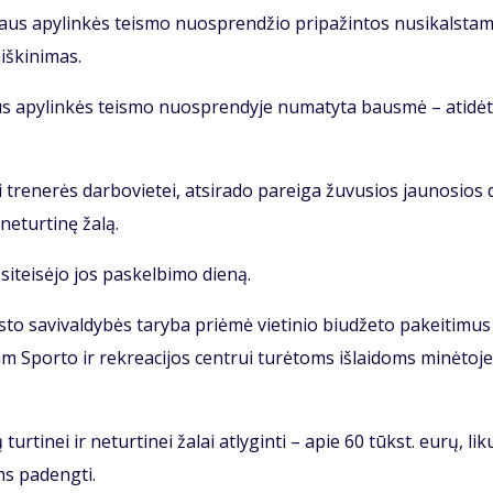
y­taus apy­lin­kės teis­mo nuosp­ren­džio pri­pa­žin­tos nu­si­kals­ta
iš­ki­ni­mas.
­taus apy­lin­kės teis­mo nuosp­ren­dy­je nu­ma­ty­ta baus­mė – ati­dė­
i tre­ne­rės dar­bo­vie­tei, at­si­ra­do pa­rei­ga žu­vu­sios jau­no­sios 
 ne­tur­ti­nę ža­lą.
i­tei­sė­jo jos pa­skel­bi­mo die­ną.
to sa­vi­val­dy­bės ta­ry­ba pri­ėmė vie­ti­nio biu­dže­to pa­kei­ti­mus
am Spor­to ir rek­re­a­ci­jos cen­trui tu­rė­toms iš­lai­doms mi­nė­to­je
r­ti­nei ir ne­tur­ti­nei ža­lai at­ly­gin­ti – apie 60 tūkst. eu­rų, li­ku
oms pa­deng­ti.