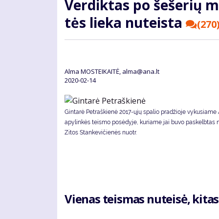
Ver­dik­tas po še­še­rių m
tės lie­ka nu­teis­ta
(270
Alma MOSTEIKAITĖ, alma@ana.lt
2020-02-14
Gintarė Petraškienė 2017-ųjų spalio pradžioje vykusiame
apylinkės teismo posėdyje, kuriame jai buvo paskelbtas 
Zitos Stankevičienės nuotr.
Vie­nas teis­mas nu­tei­sė, ki­tas 