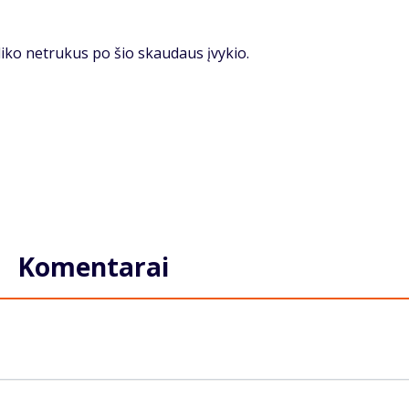
­li­ko ne­tru­kus po šio skau­daus įvy­kio.
Komentarai