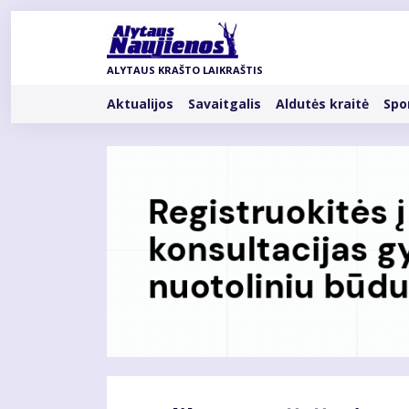
Pereiti
į
pagrindinį
ALYTAUS KRAŠTO LAIKRAŠTIS
turinį
Rubrikos
Aktualijos
Savaitgalis
Aldutės kraitė
Spo