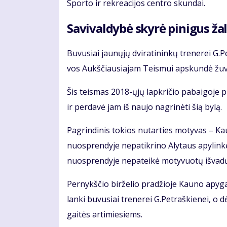
Spor­to ir rek­re­a­ci­jos cen­tro skun­dai.
Sa­vi­val­dy­bė sky­rė pi­ni­gus ža­l
Bu­vu­siai jau­nų­jų dvi­ra­ti­nin­kų tre­ne­rei 
vos Aukš­čiau­sia­jam Teis­mui ap­skun­dė žu­vu­
Šis teis­mas 2018-ųjų lap­kri­čio pa­bai­go­je p
ir per­da­vė jam iš nau­jo nag­ri­nė­ti šią by­lą.
Pa­grin­di­nis to­kios nu­tar­ties mo­ty­vas – 
nuosp­ren­dy­je ne­pa­tik­ri­no Aly­taus apy­lin­
nuosp­ren­dy­je ne­pa­tei­kė mo­ty­vuo­tų iš­va­d
Per­nykš­čio bir­že­lio pra­džio­je Kau­no apy­ga
lan­ki bu­vu­siai tre­ne­rei G.Pet­raš­kie­nei, o dė
gai­tės ar­ti­mie­siems.