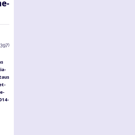
me­
3397)
as
žia­
y­taus
et­
me­
2014-