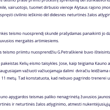
jos teis­mo pra­šė pri­im­ti pro­ce­si­nį spren­di­mą dėl sun­kias­vo­ri
i­lė, vai­ruo­to­jo, tuo­met dir­bu­sio vie­no­je Aly­taus ra­jo­no įmo­
s­ti ci­vi­li­nio ieš­ki­nio dėl di­des­nės ne­tur­ti­nės ža­los at­ly­gi­
lin­kės teis­mo nuosp­ren­dį skun­dė pra­šy­da­mas pa­nai­kin­ti jo da­
 žu­vu­sios mer­gai­tės ar­ti­mie­siems.
teis­mo pri­im­tu nuosp­ren­džiu G.Pet­raš­kie­nė bu­vo iš­tei­sin­t
pa­keis­tas Ke­lių eis­mo tai­syk­les. Jo­se, kaip tei­gia­ma Kau­no 
u­gu­sia­jam va­žiuo­ti va­žiuo­ja­mą­ja da­li­mi dvi­ra­čiu lei­džia­ma
o 11 me­tų. Tad kon­sta­tuo­ta, kad ne­bu­vo pa­grin­do tre­ne­rei u
Kau­no apy­gar­dos teis­mas pa­li­ko ne­nag­ri­nė­tą žu­vu­sios jau­no­
 tur­ti­nės ir ne­tur­ti­nės ža­los at­ly­gi­ni­mo, at­mes­ti nu­ken­tė­ju­sių­j