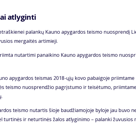
ai at­ly­gin­ti
G.Pet­raš­kie­nei pa­lan­kų Kau­no apy­gar­dos teis­mo nuosp­ren­dį Li
sios mer­gai­tės ar­ti­mie­ji.
ri­im­ta nu­tar­ti­mi pa­nai­ki­no Kau­no apy­gar­dos teis­mo nuosp­r
Kau­no apy­gar­dos teis­mas 2018-ųjų ko­vo pa­bai­go­je pri­im­ta­me
kės teis­mo nuosp­ren­džio pa­grįs­tu­mo ir tei­sė­tu­mo, pri­im­ta­m
ų.
r­dos teis­mo nu­tar­tis šio­je bau­džia­mo­jo­je by­lo­je jau bu­vo n
l tur­ti­nės ir ne­tur­ti­nės ža­los at­ly­gi­ni­mo – pa­lan­ki žu­vu­sios