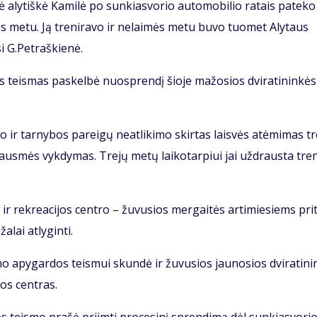
aly­tiš­kė Ka­mi­lė po sun­kias­vo­rio au­to­mo­bi­lio ra­tais pa­te­ko
­tės me­tu. Ją tre­ni­ra­vo ir ne­lai­mės me­tu bu­vo tuo­met Aly­taus
si G.Pet­raš­kie­nė.
s teis­mas pa­skel­bė nuosp­ren­dį šio­je ma­žo­sios dvi­ra­ti­nin­kės
 ir tar­ny­bos pa­rei­gų ne­at­li­ki­mo skir­tas lais­vės at­ėmi­mas t
us­mės vyk­dy­mas. Tre­jų me­tų lai­ko­tar­piui jai už­draus­ta tre­n
ir rek­re­a­ci­jos cen­tro – žu­vu­sios mer­gai­tės ar­ti­mie­siems pri­
­lai at­ly­gin­ti.
 apy­gar­dos teis­mui skun­dė ir žu­vu­sios jau­no­sios dvi­ra­ti­ni
­jos cen­tras.