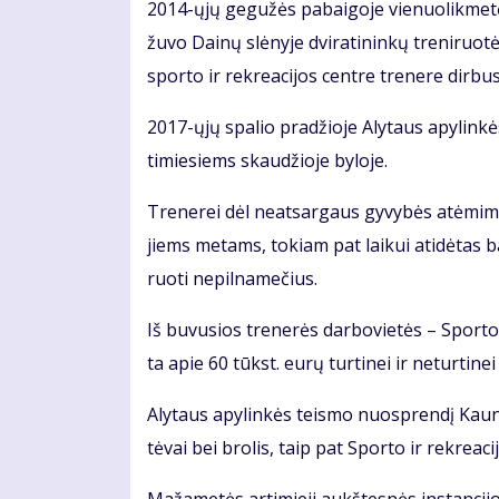
2014-ųjų ge­gu­žės pa­bai­go­je vie­nuo­lik­me­tė 
žu­vo Dai­nų slė­ny­je dvi­ra­ti­nin­kų tre­ni­ruo
spor­to ir rek­re­a­ci­jos cen­tre tre­ne­re dir­bu­
2017-ųjų spa­lio pra­džio­je Aly­taus apy­lin­kė
ti­mie­siems skau­džio­je by­lo­je.
Tre­ne­rei dėl ne­at­sar­gaus gy­vy­bės at­ėmi­mo
jiems me­tams, to­kiam pat lai­kui ati­dė­tas ba
ruo­ti ne­pil­na­me­čius.
Iš bu­vu­sios tre­ne­rės dar­bo­vie­tės – Spor­to 
ta apie 60 tūkst. eu­rų tur­ti­nei ir ne­tur­ti­nei ža
Aly­taus apy­lin­kės teis­mo nuosp­ren­dį Kau­no
tė­vai bei bro­lis, taip pat Spor­to ir rek­re­a­ci