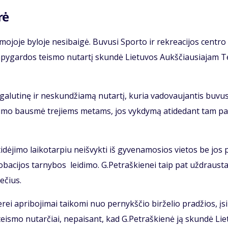
rė
mo­jo­je by­lo­je ne­si­bai­gė. Bu­vu­si Spor­to ir rek­re­a­ci­jos cen­tro
apy­gar­dos teis­mo nu­tar­tį skun­dė Lie­tu­vos Aukš­čiau­sia­jam T
ga­lu­ti­nę ir ne­skun­džia­mą nu­tar­tį, ku­ria va­do­vau­jan­tis bu­vu­
at­ėmi­mo baus­mė tre­jiems me­tams, jos vyk­dy­mą ati­de­dant tam pa
dė­ji­mo lai­ko­tar­piu ne­iš­vyk­ti iš gy­ve­na­mo­sios vie­tos be jos 
ro­ba­ci­jos tar­ny­bos lei­di­mo. G.Pet­raš­kie­nei taip pat už­draus­t
me­čius.
e­rei ap­ri­bo­ji­mai tai­ko­mi nuo per­nykš­čio bir­že­lio pra­džios, įsi
eis­mo nu­tar­čiai, ne­pai­sant, kad G.Pet­raš­kie­nė ją skun­dė Lie­