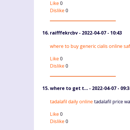
Like
0
Dislike
0
raifffekrcbv
- 2022-04-07 - 10:43
Komentaras
where to buy generic cialis online sa
Like
0
Dislike
0
where to get t…
- 2022-04-07 - 09:3
Komentaras
tadalafil daily online
tadalafil price w
Like
0
Dislike
0