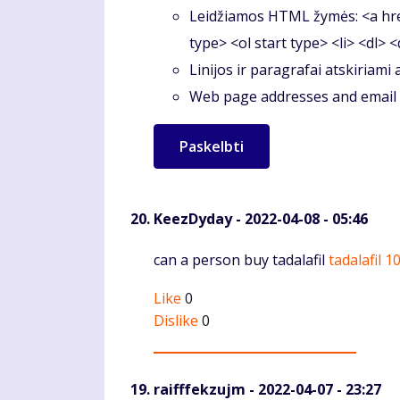
Leidžiamos HTML žymės: <a hre
type> <ol start type> <li> <dl> 
Linijos ir paragrafai atskiriami
Web page addresses and email a
KeezDyday
- 2022-04-08 - 05:46
Komentaras
can a person buy tadalafil
tadalafil 
Like
0
Dislike
0
raifffekzujm
- 2022-04-07 - 23:27