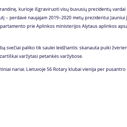
an­di­nę, ku­rio­je iš­gra­vi­ruo­ti vi­sų bu­vu­sių pre­zi­den­tų var­dai 
u­tį – per­da­vė nau­ja­jam 2019–2020 me­tų pre­zi­den­tui Jauniui 
­par­ta­men­to prie Ap­lin­kos mi­nis­te­ri­jos Aly­taus ap­lin­kos ap­
 sve­čiai pa­li­ko tik sau­lei lei­džian­tis: ska­nau­ta pui­ki žvė­rie
r­tiš­kai var­žy­ta­si pe­tan­kės var­žy­bo­se.
­niai na­riai. Lie­tu­vo­je 56 Ro­ta­ry klu­bai vie­ni­ja per pus­an­tro