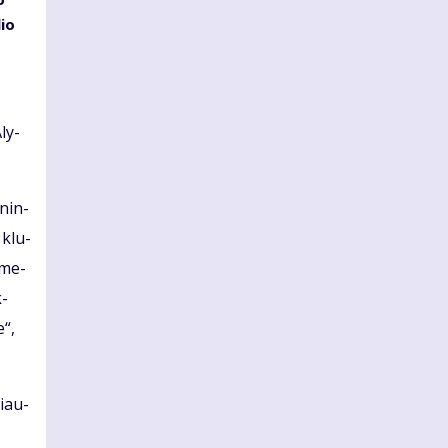
lio
Aly­
­nin­
e klu­
ų me­
k­
e“,
viau­