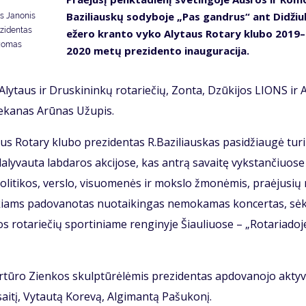
Ba­zi­liaus­kų so­dy­bo­je „Pas gan­drus“ ant Di­džiu­
s Janonis
ezidentas
eže­ro kran­to vy­ko Aly­taus Ro­ta­ry klu­bo 2019–
 Romas
2020 me­tų pre­zi­den­to inau­gu­ra­ci­ja.
į Aly­taus ir Drus­ki­nin­kų ro­ta­rie­čių, Zon­ta, Dzū­ki­jos LIONS ir 
e­ka­nas Arū­nas Už­upis.
taus Ro­ta­ry klu­bo pre­zi­den­tas R.Ba­zi­liaus­kas pa­si­džiau­gė tu­ri
a­ly­vau­ta lab­da­ros ak­ci­jo­se, kas an­trą sa­vai­tę vyks­tan­čiuo­s
po­li­ti­kos, ver­slo, vi­suo­me­nės ir moks­lo žmo­nė­mis, pra­ėju­si
­kiams pa­do­va­no­tas nuo­tai­kin­gas ne­mo­ka­mas kon­cer­tas, sė
s ro­ta­rie­čių spor­ti­nia­me ren­gi­ny­je Šiau­liuo­se – „Ro­ta­ria­do­j
Ar­tū­ro Zien­kos skulp­tū­rė­lė­mis pre­zi­den­tas ap­do­va­no­jo ak­ty­
­tį, Vy­tau­tą Ko­re­vą, Al­gi­man­tą Pa­šu­ko­nį.