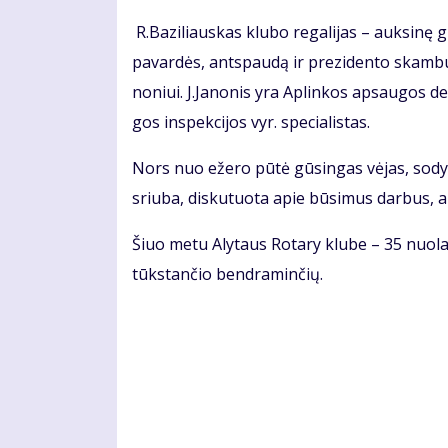
R.Ba­zi­liaus­kas klu­bo re­ga­li­jas – auk­si­nę gr
pa­var­dės, ant­spau­dą ir pre­zi­den­to skam­b
no­niui. J.Ja­no­nis yra Ap­lin­kos ap­sau­gos de
gos ins­pek­ci­jos vyr. spe­cia­lis­tas.
Nors nuo eže­ro pū­tė gū­sin­gas vė­jas, so­dy­bą
sriu­ba, dis­ku­tuo­ta apie bū­si­mus dar­bus, aza
Šiuo me­tu Aly­taus Ro­ta­ry klu­be – 35 nuo­la­ti
tūks­tan­čio ben­dra­min­čių.