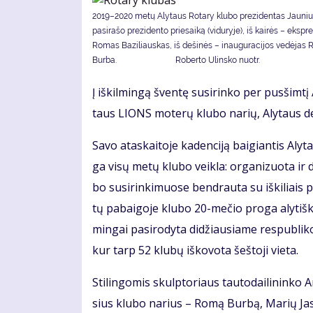
2019–2020 metų Alytaus Rotary klubo prezidentas Jauniu
pasirašo prezidento priesaiką (viduryje), iš kairės – ekspr
Romas Baziliauskas, iš dešinės – inauguracijos vedėjas
Burba. Roberto Ulinsko nuotr.
Į iš­kil­min­gą šven­tę su­si­rin­ko per pus­šim­t
taus LIONS mo­te­rų klu­bo na­rių, Aly­taus d
Sa­vo ata­skai­to­je ka­den­ci­ją bai­gian­tis Aly­
ga vi­sų me­tų klu­bo veik­la: or­ga­ni­zuo­ta ir d
bo su­si­rin­ki­muo­se ben­drau­ta su iš­ki­liais 
tų pa­bai­go­je klu­bo 20-me­čio pro­ga aly­tiš
min­gai pa­si­ro­dy­ta di­džiau­sia­me res­pub­li­ko
kur tarp 52 klu­bų iš­ko­vo­ta šeš­to­ji vie­ta.
Sti­lin­go­mis skulp­to­riaus tau­to­dai­li­nin­ko 
sius klu­bo na­rius – Ro­mą Bur­bą, Ma­rių Ja­sai