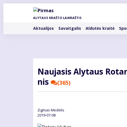
Pereiti
į
pagrindinį
ALYTAUS KRAŠTO LAIKRAŠTIS
turinį
Rubrikos
Aktualijos
Savaitgalis
Aldutės kraitė
Spo
Nau­ja­sis Aly­taus Ro­ta­
nis
(365)
Zig­mas Me­de­lis
2019-07-08