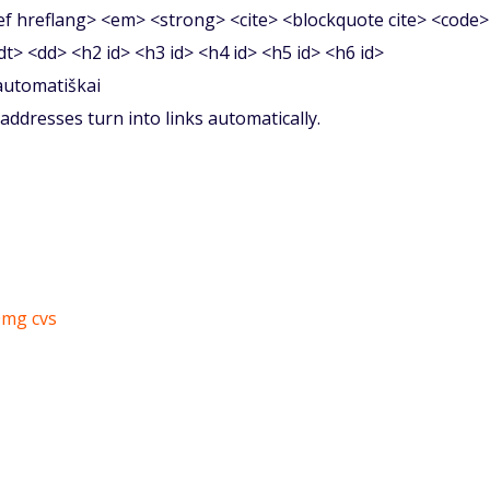
f hreflang> <em> <strong> <cite> <blockquote cite> <code>
<dt> <dd> <h2 id> <h3 id> <h4 id> <h5 id> <h6 id>
 automatiškai
ddresses turn into links automatically.
10mg cvs