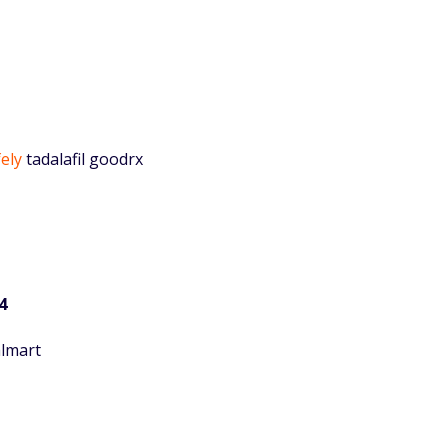
fely
tadalafil goodrx
4
almart