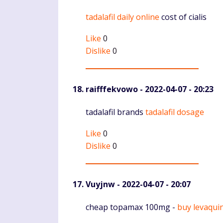
Komentaras
tadalafil daily online
cost of cialis
Like
0
Dislike
0
raifffekvowo
- 2022-04-07 - 20:23
Komentaras
tadalafil brands
tadalafil dosage
Like
0
Dislike
0
Vuyjnw
- 2022-04-07 - 20:07
Komentaras
cheap topamax 100mg -
buy levaqui