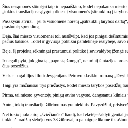
Šios ne­są­mo­nės stū­mė­jai taip ir ne­pa­aiš­ki­no, ko­dėl ne­pa­kan­ka mies­to ta
„to­kios tran­slia­ci­jos są­ly­go­tų di­des­nį vi­suo­me­nės įsi­trau­ki­mą į ta­ry­bo
Pa­sa­ky­siu at­vi­rai – jei ta vi­suo­me­nė no­rė­tų „įsi­trauk­ti į ta­ry­bos dar­bą“,
pra­stum­tą spren­di­mą.
De­ja, šiai mies­to vi­suo­me­nei to­li nu­si­švilpt, kad jos pi­ni­gai de­šim­ti­mi
pa­čius bal­suos. To­dėl ir gy­vuo­ja po­li­ti­kai pa­ra­le­li­nė­je re­a­ly­bė­je, sa­vo 
Be­je, šį pro­jek­tą sėk­min­gai pra­stū­mu­si po­li­ti­kė į sa­vi­val­dy­bę įžen­gė 
Ir ne­ga­li pykt, juk gi­na tą „pa­pras­tą žmo­gų“, ne­tu­rin­tį fan­ta­zi­jos pro­
čius po­sė­džius.
Vis­kas pa­gal Il­jos Il­fo ir Jev­ge­ni­jaus Pet­ro­vo kla­si­ki­nį ro­ma­ną „Dvy­
Tai­gi yra ma­žiau­siai trys prie­žas­tys, ko­dėl mies­to ta­ry­bos po­sė­džių tran
Pir­ma, tai mies­to gy­ven­to­jų pi­ni­gų at­vi­ra va­gys­tė, dangs­tan­tis kil­niais t
An­tra, to­kių tran­slia­ci­jų žiū­ri­mu­mas yra nie­ki­nis. Pa­vyz­džiui, pri­si­ve
Net to­kio juok­da­rio, „švie­čian­čio“ liau­dį, kad eke­tė­je šal­dy­ti ge­ni­ta­li
tin­kle iš pra­džių ste­bė­jo vos 38 žiū­ro­vai, o pa­bai­go­je li­ko­me tik aš­tuo­