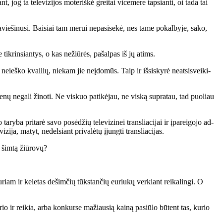
 jog ta te­le­vi­zi­jos mo­te­riš­kė grei­tai vi­ce­me­re tap­sian­ti, oi ta­da tai
pa­vie­ši­nu­si. Bai­siai tam me­rui ne­pa­si­se­kė, nes ta­me po­kal­by­je, sa­ko,
tie tik­rin­sian­tys, o kas ne­žiū­rės, pa­šal­pas iš jų atims.
u nei­eš­ko kvai­lių, nie­kam jie ne­įdo­mūs. Taip ir iš­si­sky­rė neat­si­svei­ki­
e­nų ne­ga­li ži­no­ti. Ne vis­kuo pa­ti­kė­jau, ne vis­ką su­pra­tau, tad puo­liau
y­ba pri­ta­rė sa­vo po­sė­džių te­le­vi­zi­nei tran­slia­ci­jai ir įpa­rei­go­jo ad­
­zi­ja, ma­tyt, ne­del­siant pri­va­lė­tų įjung­ti tran­slia­ci­jas.
tą šim­tą žiū­ro­vų?
riam ir ke­le­tas de­šim­čių tūks­tan­čių eu­riu­kų ver­kiant rei­ka­lin­gi. O
u­rio ir rei­kia, ar­ba kon­kur­se ma­žiau­sią kai­ną pa­siū­lo bū­tent tas, ku­rio