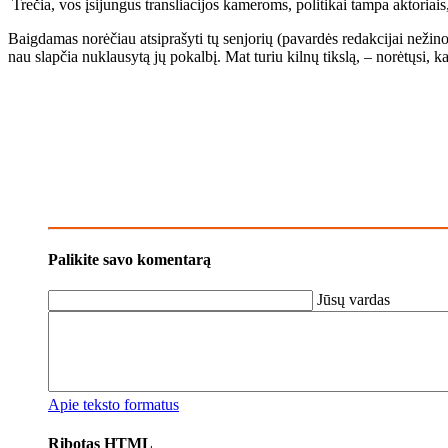
Tre­čia, vos įsi­jun­gus tran­slia­ci­jos ka­me­roms, po­li­ti­kai tam­pa ak­to­riai
Baig­da­mas no­rė­čiau at­si­pra­šy­ti tų sen­jo­rių (pa­var­dės re­dak­ci­jai ne­ži­no
nau slap­čia nu­klau­sy­tą jų po­kal­bį. Mat tu­riu kil­nų tiks­lą, – no­rė­tų­si, ka
Palikite savo komentarą
Jūsų vardas
Apie teksto formatus
Ribotas HTML