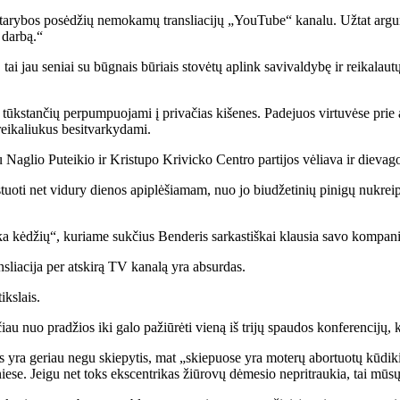
­ry­bos po­sė­džių ne­mo­ka­mų tran­slia­ci­jų „You­Tu­be“ ka­na­lu. Už­tat ar­gu­men­
s dar­bą.“
 tai jau se­niai su būg­nais bū­riais sto­vė­tų ap­link sa­vi­val­dy­bę ir rei­ka­lau­tų a
s tūks­tan­čių per­pum­puo­ja­mi į pri­va­čias ki­še­nes. Pa­de­juos vir­tu­vė­se prie
rei­ka­liu­kus be­si­tvar­ky­da­mi.
su Nag­lio Pu­tei­kio ir Kris­tu­po Kri­vic­ko Cen­tro par­ti­jos vė­lia­va ir die­va­g
tes­tuo­ti net vi­du­ry die­nos api­plė­šia­mam, nuo jo biu­dže­ti­nių pi­ni­gų nu­kr
li­ka kė­džių“, ku­ria­me suk­čius Ben­de­ris sar­kas­tiš­kai klau­sia sa­vo kom­pa­ni
­slia­ci­ja per at­ski­rą TV ka­na­lą yra ab­sur­das.
iks­lais.
r­čiau nuo pra­džios iki ga­lo pa­žiū­rė­ti vie­ną iš tri­jų spau­dos kon­fe­ren­ci­jų
­jas yra ge­riau ne­gu skie­py­tis, mat „skie­puo­se yra mo­te­rų abor­tuo­tų kū­di­k
nie­se. Jei­gu net toks eks­cen­tri­kas žiū­ro­vų dė­me­sio ne­pri­trau­kia, tai mū­sų