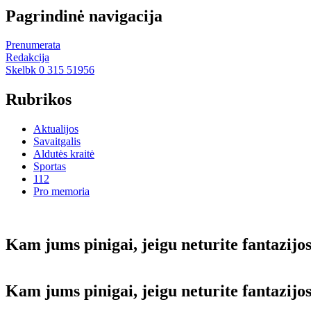
Pagrindinė navigacija
Prenumerata
Redakcija
Skelbk 0 315 51956
Rubrikos
Aktualijos
Savaitgalis
Aldutės kraitė
Sportas
112
Pro memoria
Kam jums pi­ni­gai, jei­gu ne­tu­ri­te fan­ta­zi­jo
Kam jums pi­ni­gai, jei­gu ne­tu­ri­te fan­ta­zi­j