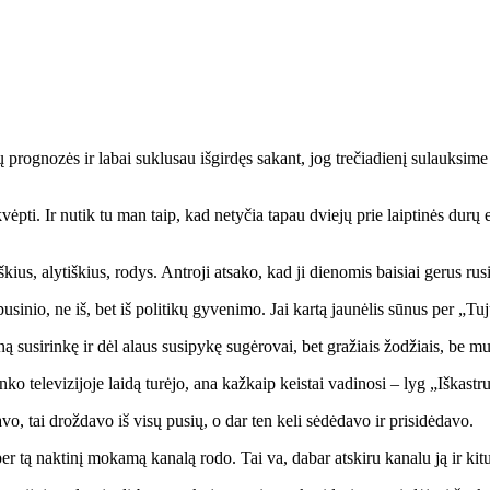
rų prog­no­zės ir la­bai su­klu­sau iš­gir­dęs sa­kant, jog tre­čia­die­nį su­lauk­si­m
kvėp­ti. Ir nu­tik tu man taip, kad ne­ty­čia ta­pau dvie­jų prie laip­ti­nės du­rų e
us, aly­tiš­kius, ro­dys. Ant­ro­ji at­sa­ko, kad ji die­no­mis bai­siai ge­rus ru­siš
­pu­si­nio, ne iš, bet iš po­li­ti­kų gy­ve­ni­mo. Jai kar­tą jau­nė­lis sū­nus per „Tu­
ą su­si­rin­kę ir dėl alaus su­si­py­kę su­gė­ro­vai, bet gra­žiais žo­džiais, be mu
in­ko te­le­vi­zi­jo­je lai­dą tu­rė­jo, ana kaž­kaip keis­tai va­di­no­si – lyg „Iš­k
­vo, tai drož­da­vo iš vi­sų pu­sių, o dar ten ke­li sė­dė­da­vo ir pri­si­dė­da­vo.
r tą nak­ti­nį mo­ka­mą ka­na­lą ro­do. Tai va, da­bar at­ski­ru ka­na­lu ją ir ki­tus