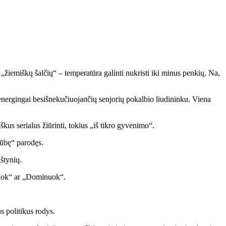
e „žie­miš­kų šal­čių“ – tem­pe­ra­tū­ra ga­lin­ti nu­kris­ti iki mi­nus pen­kių. Na,
ner­gin­gai be­si­šne­ku­čiuo­jan­čių sen­jo­rių po­kal­bio liu­di­nin­ku. Vie­na
­kus se­ria­lus žiū­rin­ti, to­kius „iš tik­ro gy­ve­ni­mo“.
jū­bę“ pa­ro­dęs.
š­ty­nių.
ast­ruok“ ar „Do­mi­nuok“.
 po­li­ti­kus ro­dys.