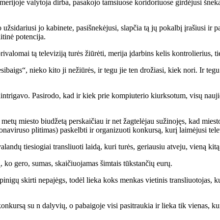
jo­je va­ly­to­ja dir­ba, pa­sa­ko­jo tam­siuo­se ko­ri­do­riuo­se gir­dė­ju­si šne­kant,
si­da­riu­si jo ka­bi­ne­te, pa­si­šne­kė­ju­si, slap­čia tą jų po­kal­bį įra­šiu­si ir 
ti­nė po­ten­ci­ja.
a­lo­mai tą te­le­vi­zi­ją tu­rės žiū­rė­ti, me­ri­ja įdar­bins ke­lis kon­tro­lie­rius, 
i­baigs“, nie­ko ki­to ji ne­žiū­rės, ir te­gu jie ten dro­žia­si, kiek no­ri. Ir te­g
in­tri­ga­vo. Pa­si­ro­do, kad ir kiek prie kom­piu­te­rio kiurk­so­tum, vi­sų nau­ji
tų mies­to biu­dže­tą per­skai­čiau ir net žag­te­lė­jau su­ži­no­jęs, kad mies­to ta­r
i­ru­so pli­ti­mas) pa­skelb­ti ir or­ga­ni­zuo­ti kon­kur­są, ku­rį lai­mė­ju­si te­le­vi
­lan­dų tie­sio­giai tran­sliuo­ti lai­dą, ku­ri tu­rės, ge­riau­siu at­ve­ju, vie­ną ki­
­tų, ko ge­ro, su­mas, skai­čiuo­ja­mas šim­tais tūks­tan­čių eu­rų.
i­gų skir­ti ne­pa­jėgs, to­dėl lie­ka koks men­kas vie­ti­nis tran­sliuo­to­jas, ku­
 kon­kur­są su n da­ly­vių, o pa­bai­go­je vi­si pa­si­trau­kia ir lie­ka tik vie­nas, k