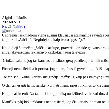
Algirdas Jakulis
2020-02-13
Nr.
21 (13397)
Už­pra­ė­ju­sį sek­ma­die­nį vie­na au­si­mi klau­siau­si at­ei­nan­čios sa­vai­tės o
taip, tik­rai „šal­čiai“! Ne­gir­dė­jo­te, kaip tvo­ros pyš­kė­jo?
Kai di­die­ji šių­me­čiai „šal­čiai“ at­slū­go, pra­vė­riau or­lai­dę gai­vaus oro į
ant­rai aki­vaiz­džiai re­kla­ma­vo kaž­ko­kią nau­ją te­le­vi­zi­ją.
Gir­džiu sa­kant, jog tas ka­na­las tran­sliuos ge­rą pus­die­nį ir ten tik mū­siš­ki
Pir­mo­ji ne­nu­si­lei­džia ir po­ri­na, jog ten ir­gi bus iš gy­ve­ni­mo, tik iš ana
Tie ten sė­di, kal­ba, kar­tais su­si­gin­či­ja, maž­daug kaip pas kai­my­ną Pra­n
O dar ten esan­ti ta mo­te­riš­kė, ku­ri, at­si­me­ni, prieš rin­ki­mus to krep­ši­n
Kaip ne­at­si­me­ni? Na ta, ku­ri ko­kį po­li­ti­ką nu­si­žiū­rė­da­vo ir kad drož­da
Ma­niš­kis sy­kį be­žiū­rė­da­mas net pra­si­ta­rė, jog čia kar­tais įdo­miau nei pe