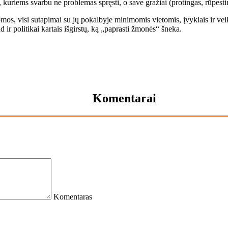
s, ku­riems svar­bu ne pro­ble­mas spręs­ti, o sa­ve gra­žiai (pro­tin­gas, rū­pes­ti
­mos, vi­si su­ta­pi­mai su jų po­kal­by­je mi­ni­mo­mis vie­to­mis, įvy­kiais ir vei­kia
d ir po­li­ti­kai kar­tais iš­girs­tų, ką „pa­pras­ti žmo­nės“ šne­ka.
Komentarai
Komentaras