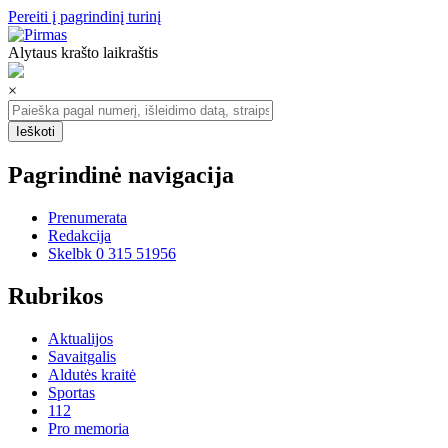
Pereiti į pagrindinį turinį
Alytaus krašto laikraštis
×
Pagrindinė navigacija
Prenumerata
Redakcija
Skelbk 0 315 51956
Rubrikos
Aktualijos
Savaitgalis
Aldutės kraitė
Sportas
112
Pro memoria