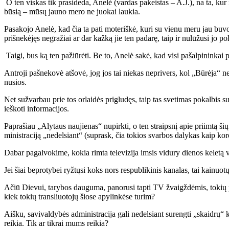
O ten vis­kas tik pra­si­de­da, Ane­lė (var­das pa­keis­tas – A.J.), na ta, kur me­ri­
bū­sią – mū­sų jau­no me­ro ne juo­kai lau­kia.
Pa­sa­ko­jo Ane­lė, kad čia ta pa­ti mo­te­riš­kė, ku­ri su vie­nu me­ru jau bu­vo už­
pri­šne­kė­jęs ne­gra­žiai ar dar kaž­ką jie ten pa­da­rę, taip ir nu­lū­žu­si jo po­li­
Tai­gi, bus ką ten pa­žiū­rė­ti. Be to, Ane­lė sa­kė, kad vi­si pa­šal­pi­nin­kai pri­v
Ant­ro­ji pa­šne­ko­vė at­šo­vė, jog jos tai nie­kas ne­pri­vers, kol „Bū­rė­ja“ ne­s
nu­sios.
Net suž­var­bau prie tos or­lai­dės pri­glu­dęs, taip tas sve­ti­mas po­kal­bis su­
ieš­ko­ti in­for­ma­ci­jos.
Pa­pra­šiau „Aly­taus nau­jie­nas“ nu­pirk­ti, o ten straips­nį apie pri­im­tą šių me­
mi­nist­ra­ci­ją „ne­del­siant“ (su­prask, čia to­kios svar­bos da­ly­kas kaip ko­ro­na­v
Da­bar pa­gal­vo­ki­me, ko­kia rim­ta te­le­vi­zi­ja im­sis vi­du­ry die­nos ke­le­tą va
Jei šiai be­pro­ty­bei ryž­tų­si koks nors res­pub­li­ki­nis ka­na­las, tai kai­nuo
Ačiū Die­vui, ta­ry­bos dau­gu­ma, pa­no­ru­si tap­ti TV žvaigž­dė­mis, to­kių pi­n
kiek to­kių tran­sliuo­to­jų šio­se apy­lin­kė­se tu­rim?
Aiš­ku, sa­vi­val­dy­bės ad­mi­nist­ra­ci­ja ga­li ne­del­siant su­reng­ti „skaid­rų“
rei­kia. Tik ar tik­rai mums rei­kia?