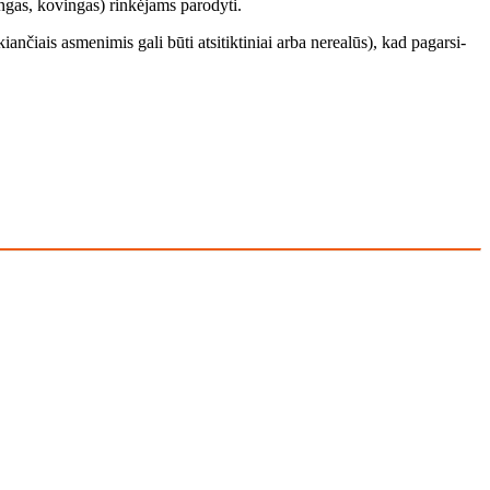
n­gas, ko­vin­gas) rin­kė­jams pa­ro­dy­ti.
n­čiais as­me­ni­mis ga­li bū­ti at­si­tik­ti­niai ar­ba ne­re­a­lūs), kad pa­gar­si­