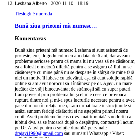
Leshana Alberto
- 2020-11-10 - 18:19
Tiesioginė nuoroda
Bună ziua prieteni mă numesc…
Komentaras
Bună ziua prieteni mă numesc Leshana și sunt asistentă de
profesie, eu și logodnicul meu am datat de 6 ani, dar aveam
probleme serioase pentru că mama lui nu vrea să ne căsătorim,
ea a folosit o metodă diferită pentru a se asigura că fiul nu se
căsătorește cu mine până nu se desparte în sfârșit de mine fără
nici un motiv, îl iubesc cu adevărat, așa că caut soluție rapidă
online și am avut norocul să-l întâlnesc pe dr. Ajayi, un mare
jucător de vrăji binecuvântat de strămoșii săi cu super puteri,
I-am povestit prin problemă lui și el mie ceea ce provoacă
ruptura dintre noi și mi-a spus lucrurile necesare pentru a avea
pace din nou în relația mea, i-am urmat toate instrucțiunile și
astăzi suntem fericiți căsătoriți și ne așteptăm primul nostru
copil. Aveți probleme în casa dvs. matrimonială sau doriți ca
iubitul dvs. să se întoarcă după o despărțire, contactați-l acum
pe Dr. Ajayi pentru o soluție durabilă pe e-mail:
drajayi1990@gmail.com
sau numărul Whatsapp / Viber: