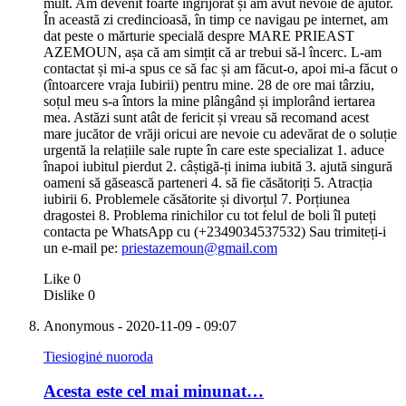
mult. Am devenit foarte îngrijorat și am avut nevoie de ajutor.
În această zi credincioasă, în timp ce navigau pe internet, am
dat peste o mărturie specială despre MARE PRIEAST
AZEMOUN, așa că am simțit că ar trebui să-l încerc. L-am
contactat și mi-a spus ce să fac și am făcut-o, apoi mi-a făcut o
(întoarcere vraja Iubirii) pentru mine. 28 de ore mai târziu,
soțul meu s-a întors la mine plângând și implorând iertarea
mea. Astăzi sunt atât de fericit și vreau să recomand acest
mare jucător de vrăji oricui are nevoie cu adevărat de o soluție
urgentă la relațiile sale rupte în care este specializat 1. aduce
înapoi iubitul pierdut 2. câștigă-ți inima iubită 3. ajută singură
oameni să găsească parteneri 4. să fie căsătoriți 5. Atracția
iubirii 6. Problemele căsătorite și divorțul 7. Porțiunea
dragostei 8. Problema rinichilor cu tot felul de boli îl puteți
contacta pe WhatsApp cu (+2349034537532) Sau trimiteți-i
un e-mail pe:
priestazemoun@gmail.com
Like
0
Dislike
0
Anonymous
- 2020-11-09 - 09:07
Tiesioginė nuoroda
Acesta este cel mai minunat…