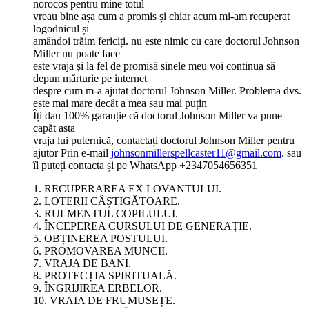
norocos pentru mine totul
vreau bine așa cum a promis și chiar acum mi-am recuperat
logodnicul și
amândoi trăim fericiți. nu este nimic cu care doctorul Johnson
Miller nu poate face
este vraja și la fel de promisă sinele meu voi continua să
depun mărturie pe internet
despre cum m-a ajutat doctorul Johnson Miller. Problema dvs.
este mai mare decât a mea sau mai puțin
Îți dau 100% garanție că doctorul Johnson Miller va pune
capăt asta
vraja lui puternică, contactați doctorul Johnson Miller pentru
ajutor Prin e-mail
johnsonmillerspellcaster11@gmail.com
. sau
îl puteți contacta și pe WhatsApp +2347054656351
1. RECUPERAREA EX LOVANTULUI.
2. LOTERII CÂȘTIGĂTOARE.
3. RULMENTUL COPILULUI.
4. ÎNCEPEREA CURSULUI DE GENERAȚIE.
5. OBȚINEREA POSTULUI.
6. PROMOVAREA MUNCII.
7. VRAJA DE BANI.
8. PROTECȚIA SPIRITUALĂ.
9. ÎNGRIJIREA ERBELOR.
10. VRAIA DE FRUMUSEȚE.