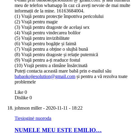
meu de telefon whatsapp în caz că aveți nevoie de mai multe
informații de la mine. 16163684004.
(1) Vrajă pentru protecție împotriva pericolului
(2) Vrajă pentru magie
(3) Vrajă pentru dragoste de același sex
(4) Vrajă pentru vindecarea bolilor
(5) Vrajă pentru invizibilitate
(6) Vrajă pentru bogăție și faimă
(7) Vrajă pentru a obține o slujbă bună
(8) Vrajă pentru dragoste și relație puternică
(9) Vrajă pentru a-ți readuce fostul
(10) Vrajă pentru a rămâne însărcinată
Puteți contacta această mare babă prin e-mailul său
babaokojiesolution@gmail.com
și pentru a vă rezolva toate
problemele
Like
0
Dislike
0
johnson miller
- 2020-11-11 - 18:22
Tiesioginė nuoroda
NUMELE MEU ESTE EMILIO…