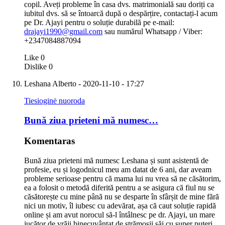
copil. Aveți probleme în casa dvs. matrimonială sau doriți ca
iubitul dvs. să se întoarcă după o despărțire, contactați-l acum
pe Dr. Ajayi pentru o soluție durabilă pe e-mail:
drajayi1990@gmail.com
sau numărul Whatsapp / Viber:
+2347084887094
Like
0
Dislike
0
Leshana Alberto
- 2020-11-10 - 17:27
Tiesioginė nuoroda
Bună ziua prieteni mă numesc…
Komentaras
Bună ziua prieteni mă numesc Leshana și sunt asistentă de
profesie, eu și logodnicul meu am datat de 6 ani, dar aveam
probleme serioase pentru că mama lui nu vrea să ne căsătorim,
ea a folosit o metodă diferită pentru a se asigura că fiul nu se
căsătorește cu mine până nu se desparte în sfârșit de mine fără
nici un motiv, îl iubesc cu adevărat, așa că caut soluție rapidă
online și am avut norocul să-l întâlnesc pe dr. Ajayi, un mare
jucător de vrăji binecuvântat de strămoșii săi cu super puteri,