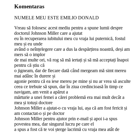
Komentaras
NUMELE MEU ESTE EMILIO DONALD
Vreau să folosesc acest mediu pentru a spune lumii despre
doctorul Johnson Miller care a ajutat
eu în recuperarea iubitului meu cu vraja lui puternică, fostul
meu și eu unde
având o neînțelegere care a dus la despărțirea noastră, deși am
mers să o implor
de mai multe ori, vă rog să mă iertați și să mă acceptați înapoi
pentru că știu că
o jigneam, dar de fiecare dată când mergeam mă simt mereu
mai adânc în durere și
agonie pentru că ea iese mereu pe mine și nu ar vrea să asculte
ceea ce trebuie să spun, dar în ziua credincioasă în timp ce
navigam, am venit a apărut a
mărturie a unei femei a cărei problemă era mai mult decât a
mea și totuși doctore
Johnson Miller a ajutat-o ​​cu vraja lui, așa că am fost fericit și
am contactat-o ​​și pe doctor
Johnson Miller pentru ajutor prin e-mail și apoi i-a spus
povestea mea, dar singurul lucru pe care el
a spus a fost că te voi șterge lacrimă cu vraja mea atât de