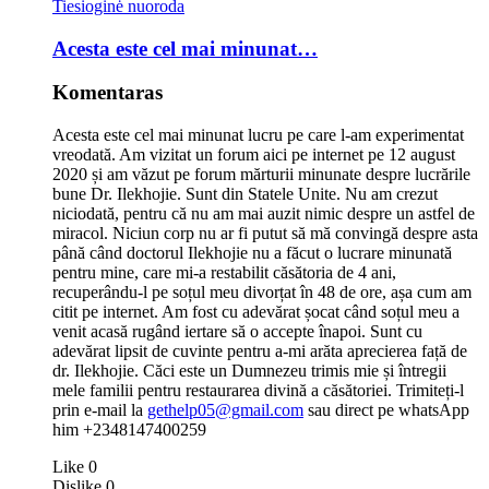
Tiesioginė nuoroda
Acesta este cel mai minunat…
Komentaras
Acesta este cel mai minunat lucru pe care l-am experimentat
vreodată. Am vizitat un forum aici pe internet pe 12 august
2020 și am văzut pe forum mărturii minunate despre lucrările
bune Dr. Ilekhojie. Sunt din Statele Unite. Nu am crezut
niciodată, pentru că nu am mai auzit nimic despre un astfel de
miracol. Niciun corp nu ar fi putut să mă convingă despre asta
până când doctorul Ilekhojie nu a făcut o lucrare minunată
pentru mine, care mi-a restabilit căsătoria de 4 ani,
recuperându-l pe soțul meu divorțat în 48 de ore, așa cum am
citit pe internet. Am fost cu adevărat șocat când soțul meu a
venit acasă rugând iertare să o accepte înapoi. Sunt cu
adevărat lipsit de cuvinte pentru a-mi arăta aprecierea față de
dr. Ilekhojie. Căci este un Dumnezeu trimis mie și întregii
mele familii pentru restaurarea divină a căsătoriei. Trimiteți-l
prin e-mail la
gethelp05@gmail.com
sau direct pe whatsApp
him +2348147400259
Like
0
Dislike
0