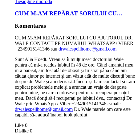
Tiesioginė nuoroda
CUM M-AM REPĂRAT SORULUI CU…
Komentaras
CUM M-AM REPĂRAT SORULUI CU AJUTORUL DR.
WALE CONTACT PE NUMĂRUL WHATSAPP / VIBER
+2349015141346 sau
drwalespellhome@gmail.com
Sunt Alia Hoedt. Vreau să îi mulțumesc doctorului Wale
pentru că mi-a readus iubitul în 48 de ore. Când amantul meu
m-a părăsit, am fost atât de obosit și frustrat până când am
căutat ajutor pe internet și am văzut atât de multe discuții bune
despre dr. Wale și am decis să-l încerc și l-am contactat și i-am
explicat problemele mele și a aruncat un vraja de dragoste
pentru mine, pe care o folosesc pentru a-l recupera pe soțul
meu. Dacă doriți să-l recuperați pe iubitul dvs., contactați Dr.
Wale prin WhatsApp / Viber +2349015141346 e-mail:
drwalespellhome@gmail.com
Dr. Wale marele om care este
capabil să-l aducă înapoi iubit pierdut
Like
0
Dislike
0