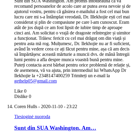
Sunt din SUA Washington. Am promis întotdeauna că vă
recomand persoanelor de acolo care ar putea avea nevoie și de
ajutorul vostru, pentru că găsirea e-mailului a fost cel mai bun
lucru care mi s-a întâmplat vreodată, Dr. Illekhojie ești cel mai
considerat și plin de compasiune pe care l-am cunoscut. Eram
atât de jos după ce am fost lipsit de iubire timp de aproape
cinci ani. Am solicitat o vrajă de dragoste reîntregire și uimitor
a funcționat. Trăiesc fericit cu cel mai drăguț om din viață și
pentru asta mă rog. Mulțumesc, Dr. Ilekhojie nu ar fi suficient,
având în vedere ceea ce ați făcut pentru mine, așa că am decis
să împărtășesc această mărturie a muncii dvs. de mână întregii
lumi pentru a afla despre munca voastră bună pentru mine.
Puteți contacta acest bărbat pentru orice problemă de relație și,
de asemenea, vă va ajuta, prin intermediul lui WhatsApp Dr
Ilekhojie la +2348147400259 Trimiteți un e-mail la
gethelp05@gmail.com
Like
0
Dislike
0
Coren Hulls
- 2020-11-10 - 23:22
Tiesioginė nuoroda
Sunt din SUA Washington. Am…