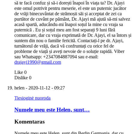
să te facă confuz și să-i dorești înapoi în viața ta? Dr. Ajayi
este omul potrivit pentru meserie, el este un puternic jucător
de vrăji binecuvântat de strămoșii săi și acceptat de zei ca
purtător de cuvânt pe pământ, Dr. Ajayi mă ajută să-mi salvez
acasă spartă, aducându-mi înapoi soțul la mine cu vraja sa
puternică . Eu și soțul meu am fost separați 9 luni fără
comunicare, dar cu vraja exprimată de Dr. Ajayi, el sa întors și
suntem din nou o familie fericită. Contactați-l pe dr. Ajayi,
turnătorul de vrăji, dacă vă confruntați cu orice fel de
probleme de viață și aveți nevoie de o soluție rapidă. Viber
sau Whatsapp: +2347084887094 sau e-mail:
drajayi1990@gmail.com
Like
0
Dislike
0
helen
- 2020-11-12 - 09:27
Tiesioginė nuoroda
Numele meu este Helen, sunt…
Komentaras
Numele meu este Helen, sunt din Berlin Germania, dar cu