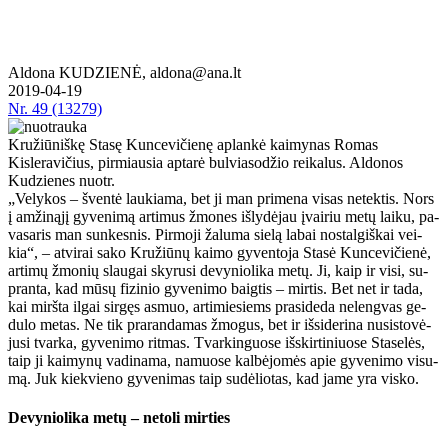
Aldona KUDZIENĖ, aldona@ana.lt
2019-04-19
Nr.
49 (13279)
Kružiūniškę Stasę Kuncevičienę aplankė kaimynas Romas
Kisleravičius, pirmiausia aptarė bulviasodžio reikalus. Aldonos
Kudzienes nuotr.
„Ve­ly­kos – šven­tė lau­kia­ma, bet ji man pri­me­na vi­sas ne­tek­tis. Nors
į am­ži­ną­jį gy­ve­ni­mą ar­ti­mus žmo­nes iš­ly­dė­jau įvai­riu me­tų lai­ku, pa­
va­sa­ris man sun­kes­nis. Pir­mo­ji ža­lu­ma sie­lą la­bai nos­tal­giš­kai vei­
kia“, – at­vi­rai sa­ko Kru­žiū­nų kai­mo gy­ven­to­ja Sta­sė Kun­ce­vi­čie­nė,
ar­ti­mų žmo­nių slau­gai sky­ru­si de­vy­nio­li­ka me­tų. Ji, kaip ir vi­si, su­
pran­ta, kad mū­sų fi­zi­nio gy­ve­ni­mo baig­tis – mir­tis. Bet net ir ta­da,
kai mirš­ta il­gai sir­gęs as­muo, ar­ti­mie­siems pra­si­de­da ne­leng­vas ge­
du­lo me­tas. Ne tik pra­ran­da­mas žmo­gus, bet ir iš­si­de­ri­na nu­si­sto­vė­
ju­si tvar­ka, gy­ve­ni­mo rit­mas. Tvar­kin­guo­se iš­skir­ti­niuo­se Sta­se­lės,
taip ji kai­my­nų va­di­na­ma, na­muo­se kal­bė­jo­mės apie gy­ve­ni­mo vi­su­
mą. Juk kiek­vie­no gy­ve­ni­mas taip su­dė­lio­tas, kad ja­me yra vis­ko.
De­vy­nio­li­ka me­tų – ne­to­li mir­ties