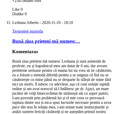
+2347084887094
Like
0
Dislike
0
Leshana Alberto
- 2020-11-10 - 18:10
Tiesioginė nuoroda
Bună ziua prieteni mă numesc…
Komentaras
Bună ziua prieteni mă numesc Leshana și sunt asistentă de
profesie, eu și logodnicul meu am datat de 6 ani, dar aveam
probleme serioase pentru că mama lui nu vrea să ne căsătorim,
ea a folosit o metodă diferită pentru a se asigura că fiul nu se
căsătorește cu mine până nu se desparte în sfârșit de mine fără
nici un motiv, îl iubesc cu adevărat, așa că caut soluție rapidă
online și am avut norocul să-l întâlnesc pe dr. Ajayi, un mare
jucător de vrăji binecuvântat de strămoșii săi cu super puteri,
I-am povestit prin problemă lui și el mie ceea ce provoacă
ruptura dintre noi și mi-a spus lucrurile necesare pentru a avea
pace din nou în relația mea, i-am urmat toate instrucțiunile și
astăzi suntem fericiți căsătoriți și ne așteptăm primul nostru