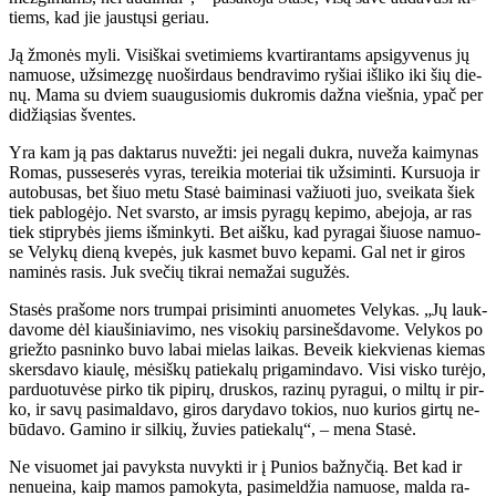
tiems, kad jie jaus­tų­si ge­riau.
Ją žmo­nės my­li. Vi­siš­kai sve­ti­miems kvar­ti­ran­tams ap­si­gy­ve­nus jų
na­muo­se, už­si­mez­gę nuo­šir­daus ben­dra­vi­mo ry­šiai iš­li­ko iki šių die­
nų. Ma­ma su dviem su­au­gu­sio­mis duk­ro­mis daž­na vieš­nia, ypač per
di­dži­ą­sias šven­tes.
Yra kam ją pas dak­ta­rus nu­vež­ti: jei ne­ga­li duk­ra, nu­ve­ža kai­my­nas
Ro­mas, pus­se­se­rės vy­ras, te­rei­kia mo­te­riai tik už­si­min­ti. Kur­suo­ja ir
au­to­bu­sas, bet šiuo me­tu Sta­sė bai­mi­na­si va­žiuo­ti juo, svei­ka­ta šiek
tiek pa­blo­gė­jo. Net svars­to, ar im­sis py­ra­gų ke­pi­mo, abe­jo­ja, ar ras
tiek stip­ry­bės jiems iš­min­ky­ti. Bet aiš­ku, kad py­ra­gai šiuo­se na­muo­
se Ve­ly­kų die­ną kve­pės, juk kas­met bu­vo ke­pa­mi. Gal net ir gi­ros
na­mi­nės ra­sis. Juk sve­čių tik­rai ne­ma­žai su­gu­žės.
Sta­sės pra­šo­me nors trum­pai pri­si­min­ti anuo­me­tes Ve­ly­kas. „Jų lauk­
da­vo­me dėl kiau­ši­nia­vi­mo, nes vi­so­kių par­si­neš­da­vo­me. Ve­ly­kos po
griež­to pas­nin­ko bu­vo la­bai mie­las lai­kas. Be­veik kiek­vie­nas kie­mas
skers­da­vo kiau­lę, mė­siš­kų pa­tie­ka­lų pri­ga­min­da­vo. Vi­si vis­ko tu­rė­jo,
par­duo­tu­vė­se pir­ko tik pi­pi­rų, drus­kos, ra­zi­nų py­ra­gui, o mil­tų ir pir­
ko, ir sa­vų pa­si­mal­da­vo, gi­ros da­ry­da­vo to­kios, nuo ku­rios gir­tų ne­
bū­da­vo. Ga­mi­no ir sil­kių, žu­vies pa­tie­ka­lų“, – me­na Sta­sė.
Ne vi­suo­met jai pa­vyks­ta nu­vyk­ti ir į Pu­nios baž­ny­čią. Bet kad ir
ne­nu­ei­na, kaip ma­mos pa­mo­ky­ta, pa­si­mel­džia na­muo­se, mal­da ra­