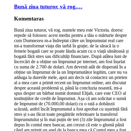
Bună ziua tuturor, vă rog,…
Komentaras
Bună ziua tuturor, vă rog, numele meu este Victoria. doresc
repede să folosesc acest mediu pentru a tăia o mărturie despre
cum Dumnezeu m-a îndreptat către un împrumutat real care
mi-a transformat viața din iarbă în grație, de la săracă la o
femeie bogată care se poate lăuda acum cu o viață sănătoasă și
bogată fără stres sau dificultăți financiare. După atâtea luni de
încercări de a obține un împrumut pe internet, am fost înșelat
cu suma de 2.700 de dolari. Am devenit atât de disperată în a
obține un împrumut de la un împrumutător legitim, care nu va
adăuga la durerile mele, apoi am decis să contactez un prieten
al a mea care a primit recent un împrumut online, am discutat
despre această problemă și, până la concluzia noastră, mi-a
spus despre un bărbat numit domnul Elijah, care este CEO al
instituțiilor de credit de împrumut. Așa că am solicitat o sumă
de împrumut de (70.000,00 dolari) cu o rată a dobânzii
scăzută, astfel încât împrumutul a fost aprobat cu ușurință fără
stres și s-au făcut toate pregătirile referitoare la transferul
împrumutului și în mai puțin de trei (3) zile împrumutul a fost
depus în contul meu bancar, am crezut că este o glumă până
când am primit un apel de la banca mea că Contul meu a fost