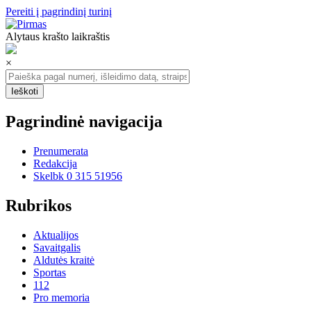
Pereiti į pagrindinį turinį
Alytaus krašto laikraštis
×
Pagrindinė navigacija
Prenumerata
Redakcija
Skelbk 0 315 51956
Rubrikos
Aktualijos
Savaitgalis
Aldutės kraitė
Sportas
112
Pro memoria