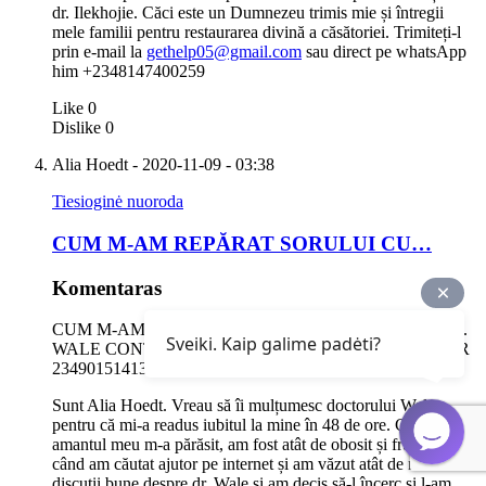
dr. Ilekhojie. Căci este un Dumnezeu trimis mie și întregii
mele familii pentru restaurarea divină a căsătoriei. Trimiteți-l
prin e-mail la
gethelp05@gmail.com
sau direct pe whatsApp
him +2348147400259
Like
0
Dislike
0
Alia Hoedt
- 2020-11-09 - 03:38
Tiesioginė nuoroda
CUM M-AM REPĂRAT SORULUI CU…
Komentaras
CUM M-AM REPĂRAT SORULUI CU AJUTORUL DR.
Sveiki. Kaip galime padėti?
WALE CONTACT PE NUMĂRUL WHATSAPP / VIBER
2349015141346 sau
drwalespellhome@gmail.com
Sunt Alia Hoedt. Vreau să îi mulțumesc doctorului Wale
pentru că mi-a readus iubitul la mine în 48 de ore. Când
amantul meu m-a părăsit, am fost atât de obosit și frustrat până
când am căutat ajutor pe internet și am văzut atât de multe
discuții bune despre dr. Wale și am decis să-l încerc și l-am