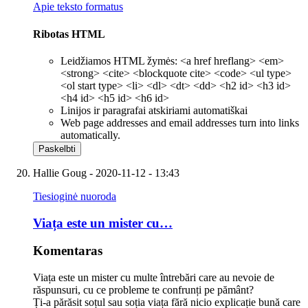
Apie teksto formatus
Ribotas HTML
Leidžiamos HTML žymės: <a href hreflang> <em>
<strong> <cite> <blockquote cite> <code> <ul type>
<ol start type> <li> <dl> <dt> <dd> <h2 id> <h3 id>
<h4 id> <h5 id> <h6 id>
Linijos ir paragrafai atskiriami automatiškai
Web page addresses and email addresses turn into links
automatically.
Hallie Goug
- 2020-11-12 - 13:43
Tiesioginė nuoroda
Viața este un mister cu…
Komentaras
Viața este un mister cu multe întrebări care au nevoie de
răspunsuri, cu ce probleme te confrunți pe pământ?
Ți-a părăsit soțul sau soția viața fără nicio explicație bună care