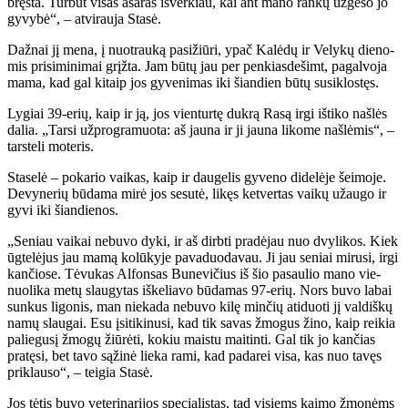
bręs­ta. Tur­būt vi­sas aša­ras iš­ver­kiau, kai ant ma­no ran­kų už­ge­so jo
gy­vy­bė“, – at­vi­rau­ja Sta­sė.
Daž­nai jį me­na, į nuo­trau­ką pa­si­žiū­ri, ypač Ka­lė­dų ir Ve­ly­kų die­no­
mis pri­si­mi­ni­mai grįž­ta. Jam bū­tų jau per pen­kias­de­šimt, pa­gal­vo­ja
ma­ma, kad gal ki­taip jos gy­ve­ni­mas iki šian­dien bū­tų su­si­klos­tęs.
Ly­giai 39-erių, kaip ir ją, jos vien­tur­tę duk­rą Ra­są ir­gi iš­ti­ko naš­lės
da­lia. „Tar­si už­prog­ra­muo­ta: aš jau­na ir ji jau­na li­ko­me naš­lė­mis“, –
tars­te­li mo­te­ris.
Sta­se­lė – po­ka­rio vai­kas, kaip ir dau­ge­lis gy­ve­no di­de­lė­je šei­mo­je.
De­vy­ne­rių bū­da­ma mi­rė jos se­su­tė, li­kęs ket­ver­tas vai­kų už­au­go ir
gy­vi iki šian­die­nos.
„Se­niau vai­kai ne­bu­vo dy­ki, ir aš dirb­ti pra­dė­jau nuo dvy­li­kos. Kiek
ūg­te­lė­jus jau ma­mą ko­lū­ky­je pa­va­duo­da­vau. Ji jau se­niai mi­ru­si, ir­gi
kan­čio­se. Tė­vu­kas Al­fon­sas Bu­ne­vi­čius iš šio pa­sau­lio ma­no vie­
nuo­li­ka me­tų slau­gy­tas iš­ke­lia­vo bū­da­mas 97-erių. Nors bu­vo la­bai
sun­kus li­go­nis, man nie­ka­da ne­bu­vo ki­lę min­čių ati­duo­ti jį val­diš­kų
na­mų slau­gai. Esu įsi­ti­ki­nu­si, kad tik sa­vas žmo­gus ži­no, kaip rei­kia
pa­lie­gu­sį žmo­gų žiū­rė­ti, ko­kiu mais­tu mai­tin­ti. Gal tik jo kan­čias
pra­tę­si, bet ta­vo są­ži­nė lie­ka ra­mi, kad pa­da­rei vi­sa, kas nuo ta­vęs
pri­klau­so“, – tei­gia Sta­sė.
Jos tė­tis bu­vo ve­te­ri­na­ri­jos spe­cia­lis­tas, tad vi­siems kai­mo žmo­nėms