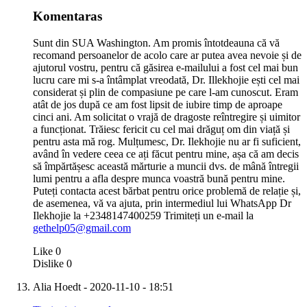
Komentaras
Sunt din SUA Washington. Am promis întotdeauna că vă
recomand persoanelor de acolo care ar putea avea nevoie și de
ajutorul vostru, pentru că găsirea e-mailului a fost cel mai bun
lucru care mi s-a întâmplat vreodată, Dr. Illekhojie ești cel mai
considerat și plin de compasiune pe care l-am cunoscut. Eram
atât de jos după ce am fost lipsit de iubire timp de aproape
cinci ani. Am solicitat o vrajă de dragoste reîntregire și uimitor
a funcționat. Trăiesc fericit cu cel mai drăguț om din viață și
pentru asta mă rog. Mulțumesc, Dr. Ilekhojie nu ar fi suficient,
având în vedere ceea ce ați făcut pentru mine, așa că am decis
să împărtășesc această mărturie a muncii dvs. de mână întregii
lumi pentru a afla despre munca voastră bună pentru mine.
Puteți contacta acest bărbat pentru orice problemă de relație și,
de asemenea, vă va ajuta, prin intermediul lui WhatsApp Dr
Ilekhojie la +2348147400259 Trimiteți un e-mail la
gethelp05@gmail.com
Like
0
Dislike
0
Alia Hoedt
- 2020-11-10 - 18:51