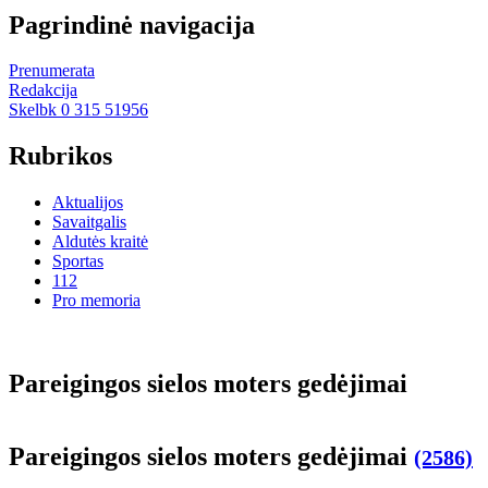
Pagrindinė navigacija
Prenumerata
Redakcija
Skelbk 0 315 51956
Rubrikos
Aktualijos
Savaitgalis
Aldutės kraitė
Sportas
112
Pro memoria
Pa­rei­gin­gos sie­los mo­ters ge­dė­ji­mai
Pa­rei­gin­gos sie­los mo­ters ge­dė­ji­mai
(2586)