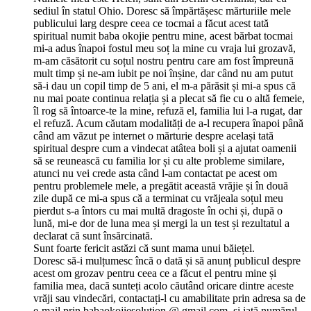
sediul în statul Ohio. Doresc să împărtășesc mărturiile mele
publicului larg despre ceea ce tocmai a făcut acest tată
spiritual numit baba okojie pentru mine, acest bărbat tocmai
mi-a adus înapoi fostul meu soț la mine cu vraja lui grozavă,
m-am căsătorit cu soțul nostru pentru care am fost împreună
mult timp și ne-am iubit pe noi înșine, dar când nu am putut
să-i dau un copil timp de 5 ani, el m-a părăsit și mi-a spus că
nu mai poate continua relația și a plecat să fie cu o altă femeie,
îl rog să întoarce-te la mine, refuză el, familia lui l-a rugat, dar
el refuză. Acum căutam modalități de a-l recupera înapoi până
când am văzut pe internet o mărturie despre același tată
spiritual despre cum a vindecat atâtea boli și a ajutat oamenii
să se reunească cu familia lor și cu alte probleme similare,
atunci nu vei crede asta când l-am contactat pe acest om
pentru problemele mele, a pregătit această vrăjie și în două
zile după ce mi-a spus că a terminat cu vrăjeala soțul meu
pierdut s-a întors cu mai multă dragoste în ochi și, după o
lună, mi-e dor de luna mea și mergi la un test și rezultatul a
declarat că sunt însărcinată.
Sunt foarte fericit astăzi că sunt mama unui băiețel.
Doresc să-i mulțumesc încă o dată și să anunț publicul despre
acest om grozav pentru ceea ce a făcut el pentru mine și
familia mea, dacă sunteți acolo căutând oricare dintre aceste
vrăji sau vindecări, contactați-l cu amabilitate prin adresa sa de
e-mail prin babaokojiesolution @ gmail.com. și iată numărul