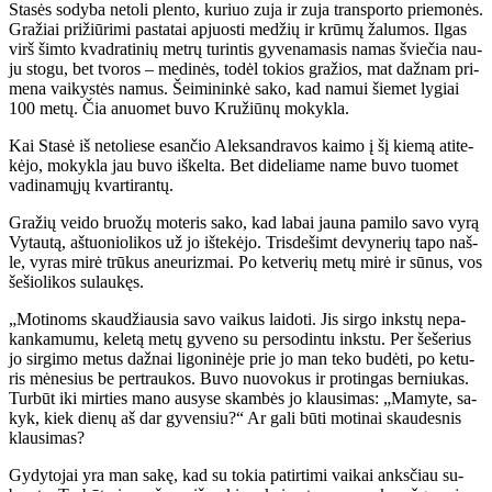
Sta­sės so­dy­ba ne­to­li plen­to, ku­riuo zu­ja ir zu­ja trans­por­to prie­mo­nės.
Gra­žiai pri­žiū­ri­mi pa­sta­tai ap­juos­ti me­džių ir krū­mų ža­lu­mos. Il­gas
virš šim­to kvad­ra­ti­nių met­rų tu­rin­tis gy­ve­na­ma­sis na­mas švie­čia nau­
ju sto­gu, bet tvo­ros – me­di­nės, to­dėl to­kios gra­žios, mat daž­nam pri­
me­na vai­kys­tės na­mus. Šei­mi­nin­kė sa­ko, kad na­mui šie­met ly­giai
100 me­tų. Čia anuo­met bu­vo Kru­žiū­nų mo­kyk­la.
Kai Sta­sė iš ne­to­lie­se esan­čio Alek­san­dra­vos kai­mo į šį kie­mą ati­te­
kė­jo, mo­kyk­la jau bu­vo iš­kel­ta. Bet di­de­lia­me na­me bu­vo tuo­met
va­di­na­mų­jų kvar­ti­ran­tų.
Gra­žių vei­do bruo­žų mo­te­ris sa­ko, kad la­bai jau­na pa­mi­lo sa­vo vy­rą
Vy­tau­tą, aš­tuo­nio­li­kos už jo iš­te­kė­jo. Tris­de­šimt de­vy­ne­rių ta­po naš­
le, vy­ras mi­rė trū­kus aneu­riz­mai. Po ket­ve­rių me­tų mi­rė ir sū­nus, vos
še­šio­li­kos su­lau­kęs.
„Mo­ti­noms skau­džiau­sia sa­vo vai­kus lai­do­ti. Jis sir­go inks­tų ne­pa­
kan­ka­mu­mu, ke­le­tą me­tų gy­ve­no su per­so­din­tu inks­tu. Per še­še­rius
jo sir­gi­mo me­tus daž­nai li­go­ni­nė­je prie jo man te­ko bu­dė­ti, po ke­tu­
ris mė­ne­sius be per­trau­kos. Bu­vo nuo­vo­kus ir pro­tin­gas ber­niu­kas.
Tur­būt iki mir­ties ma­no au­sy­se skam­bės jo klau­si­mas: „Ma­my­te, sa­
kyk, kiek die­nų aš dar gy­ven­siu?“ Ar ga­li bū­ti mo­ti­nai skau­des­nis
klau­si­mas?
Gy­dy­to­jai yra man sa­kę, kad su to­kia pa­tir­ti­mi vai­kai anks­čiau su­