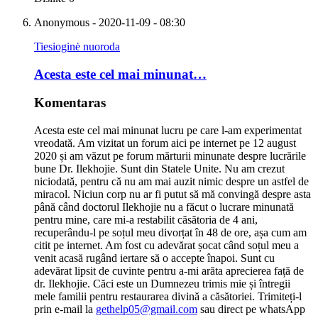
Anonymous
- 2020-11-09 - 08:30
Tiesioginė nuoroda
Acesta este cel mai minunat…
Komentaras
Acesta este cel mai minunat lucru pe care l-am experimentat
vreodată. Am vizitat un forum aici pe internet pe 12 august
2020 și am văzut pe forum mărturii minunate despre lucrările
bune Dr. Ilekhojie. Sunt din Statele Unite. Nu am crezut
niciodată, pentru că nu am mai auzit nimic despre un astfel de
miracol. Niciun corp nu ar fi putut să mă convingă despre asta
până când doctorul Ilekhojie nu a făcut o lucrare minunată
pentru mine, care mi-a restabilit căsătoria de 4 ani,
recuperându-l pe soțul meu divorțat în 48 de ore, așa cum am
citit pe internet. Am fost cu adevărat șocat când soțul meu a
venit acasă rugând iertare să o accepte înapoi. Sunt cu
adevărat lipsit de cuvinte pentru a-mi arăta aprecierea față de
dr. Ilekhojie. Căci este un Dumnezeu trimis mie și întregii
mele familii pentru restaurarea divină a căsătoriei. Trimiteți-l
prin e-mail la
gethelp05@gmail.com
sau direct pe whatsApp