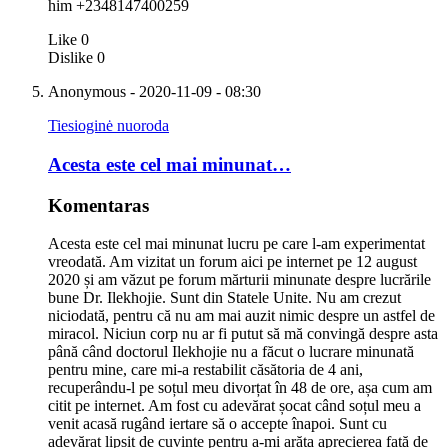
him +2348147400259
Like
0
Dislike
0
Anonymous
- 2020-11-09 - 08:30
Tiesioginė nuoroda
Acesta este cel mai minunat…
Komentaras
Acesta este cel mai minunat lucru pe care l-am experimentat
vreodată. Am vizitat un forum aici pe internet pe 12 august
2020 și am văzut pe forum mărturii minunate despre lucrările
bune Dr. Ilekhojie. Sunt din Statele Unite. Nu am crezut
niciodată, pentru că nu am mai auzit nimic despre un astfel de
miracol. Niciun corp nu ar fi putut să mă convingă despre asta
până când doctorul Ilekhojie nu a făcut o lucrare minunată
pentru mine, care mi-a restabilit căsătoria de 4 ani,
recuperându-l pe soțul meu divorțat în 48 de ore, așa cum am
citit pe internet. Am fost cu adevărat șocat când soțul meu a
venit acasă rugând iertare să o accepte înapoi. Sunt cu
adevărat lipsit de cuvinte pentru a-mi arăta aprecierea față de