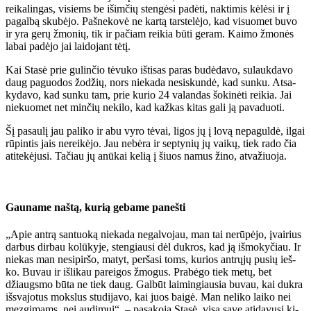
rei­ka­lin­gas, vi­siems be iš­im­čių sten­gė­si pa­dė­ti, nak­ti­mis kė­lė­si ir į
pa­gal­bą sku­bė­jo. Pa­šne­ko­vė ne kar­tą tars­te­lė­jo, kad vi­suo­met bu­vo
ir yra ge­rų žmo­nių, tik ir pa­čiam rei­kia bū­ti ge­ram. Kai­mo žmo­nės
la­bai pa­dė­jo jai lai­do­jant tė­tį.
Kai Sta­sė prie gu­lin­čio tė­vu­ko iš­ti­sas pa­ras bu­dė­da­vo, su­lauk­da­vo
daug pa­guo­dos žo­džių, nors nie­ka­da ne­si­skun­dė, kad sun­ku. At­sa­
ky­da­vo, kad sun­ku tam, prie ku­rio 24 va­lan­das šo­ki­nė­ti rei­kia. Jai
nie­kuo­met net min­čių ne­ki­lo, kad kaž­kas ki­tas ga­li ją pa­va­duo­ti.
Šį pa­sau­lį jau pa­li­ko ir abu vy­ro tė­vai, li­gos jų į lo­vą ne­pa­gul­dė, il­gai
rū­pin­tis jais ne­rei­kė­jo. Jau ne­bė­ra ir sep­ty­nių jų vai­kų, tiek ra­do čia
ati­te­kė­ju­si. Ta­čiau jų anū­kai ke­lią į šiuos na­mus ži­no, at­va­žiuo­ja.
Gau­na­me naš­tą, ku­rią ge­ba­me pa­neš­ti
„Apie an­trą san­tuo­ką nie­ka­da ne­gal­vo­jau, man tai ne­rū­pė­jo, įvai­rius
dar­bus dir­bau ko­lū­ky­je, sten­giau­si dėl duk­ros, kad ją iš­mo­ky­čiau. Ir
nie­kas man ne­si­pir­šo, ma­tyt, per­ša­si toms, ku­rios ant­rų­jų pu­sių ieš­
ko. Bu­vau ir iš­li­kau pa­rei­gos žmo­gus. Pra­bė­go tiek me­tų, bet
džiaugs­mo bū­ta ne tiek daug. Gal­būt lai­min­giau­sia bu­vau, kai duk­ra
iš­sva­jo­tus moks­lus stu­di­ja­vo, kai juos bai­gė. Man ne­li­ko lai­ko nei
mez­gi­mams, nei au­di­mui“, – pa­sa­ko­ja Sta­sė, vi­są sa­ve ati­da­vu­si ki­