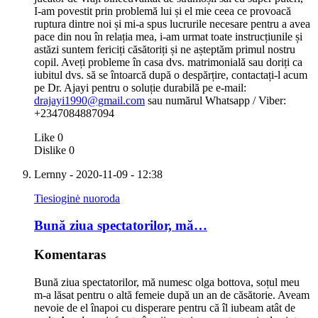
I-am povestit prin problemă lui și el mie ceea ce provoacă
ruptura dintre noi și mi-a spus lucrurile necesare pentru a avea
pace din nou în relația mea, i-am urmat toate instrucțiunile și
astăzi suntem fericiți căsătoriți și ne așteptăm primul nostru
copil. Aveți probleme în casa dvs. matrimonială sau doriți ca
iubitul dvs. să se întoarcă după o despărțire, contactați-l acum
pe Dr. Ajayi pentru o soluție durabilă pe e-mail:
drajayi1990@gmail.com
sau numărul Whatsapp / Viber:
+2347084887094
Like
0
Dislike
0
Lernny
- 2020-11-09 - 12:38
Tiesioginė nuoroda
Bună ziua spectatorilor, mă…
Komentaras
Bună ziua spectatorilor, mă numesc olga bottova, soțul meu
m-a lăsat pentru o altă femeie după un an de căsătorie. Aveam
nevoie de el înapoi cu disperare pentru că îl iubeam atât de