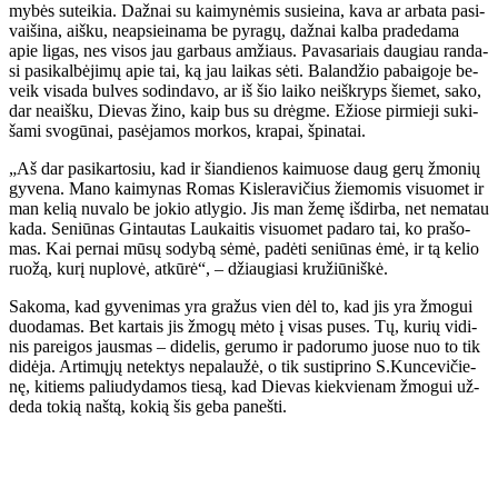
my­bės su­tei­kia. Daž­nai su kai­my­nė­mis su­si­ei­na, ka­va ar ar­ba­ta pa­si­
vai­ši­na, aiš­ku, neap­si­ei­na­ma be py­ra­gų, daž­nai kal­ba pra­de­da­ma
apie li­gas, nes vi­sos jau gar­baus am­žiaus. Pa­va­sa­riais dau­giau ran­da­
si pa­si­kal­bė­ji­mų apie tai, ką jau lai­kas sė­ti. Ba­lan­džio pa­bai­go­je be­
veik vi­sa­da bul­ves so­din­da­vo, ar iš šio lai­ko ne­iš­kryps šie­met, sa­ko,
dar ne­aiš­ku, Die­vas ži­no, kaip bus su drėg­me. Ežio­se pir­mie­ji su­ki­
ša­mi svo­gū­nai, pa­sė­ja­mos mor­kos, kra­pai, špi­na­tai.
„Aš dar pa­si­kar­to­siu, kad ir šian­die­nos kai­muo­se daug ge­rų žmo­nių
gy­ve­na. Ma­no kai­my­nas Ro­mas Kis­le­ra­vi­čius žie­mo­mis vi­suo­met ir
man ke­lią nu­va­lo be jo­kio at­ly­gio. Jis man že­mę iš­dir­ba, net ne­ma­tau
ka­da. Se­niū­nas Gin­tau­tas Lau­kai­tis vi­suo­met pa­da­ro tai, ko pra­šo­
mas. Kai per­nai mū­sų so­dy­bą sė­mė, pa­dė­ti se­niū­nas ėmė, ir tą ke­lio
ruo­žą, ku­rį nu­plo­vė, at­kū­rė“, – džiau­gia­si kru­žiū­niš­kė.
Sa­ko­ma, kad gy­ve­ni­mas yra gra­žus vien dėl to, kad jis yra žmo­gui
duo­da­mas. Bet kar­tais jis žmo­gų mė­to į vi­sas pu­ses. Tų, ku­rių vi­di­
nis pa­rei­gos jaus­mas – di­de­lis, ge­ru­mo ir pa­do­ru­mo juo­se nuo to tik
di­dė­ja. Ar­ti­mų­jų ne­tek­tys ne­pa­lau­žė, o tik su­stip­ri­no S.Kun­ce­vi­čie­
nę, ki­tiems pa­liu­dy­da­mos tie­są, kad Die­vas kiek­vie­nam žmo­gui už­
de­da to­kią naš­tą, ko­kią šis ge­ba pa­neš­ti.