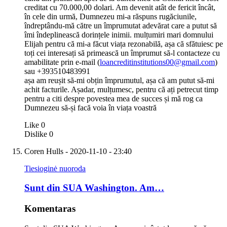
creditat cu 70.000,00 dolari. Am devenit atât de fericit încât,
în cele din urmă, Dumnezeu mi-a răspuns rugăciunile,
îndreptându-mă către un împrumutat adevărat care a putut să
îmi îndeplinească dorințele inimii. mulțumiri mari domnului
Elijah pentru că mi-a făcut viața rezonabilă, așa că sfătuiesc pe
toți cei interesați să primească un împrumut să-l contacteze cu
amabilitate prin e-mail (
loancreditinstitutions00@gmail.com
)
sau +393510483991
așa am reușit să-mi obțin împrumutul, așa că am putut să-mi
achit facturile. Așadar, mulțumesc, pentru că ați petrecut timp
pentru a citi despre povestea mea de succes și mă rog ca
Dumnezeu să-și facă voia în viața voastră
Like
0
Dislike
0
Coren Hulls
- 2020-11-10 - 23:40
Tiesioginė nuoroda
Sunt din SUA Washington. Am…
Komentaras