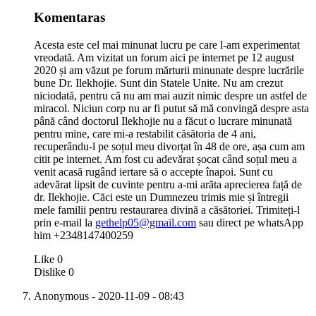
Komentaras
Acesta este cel mai minunat lucru pe care l-am experimentat
vreodată. Am vizitat un forum aici pe internet pe 12 august
2020 și am văzut pe forum mărturii minunate despre lucrările
bune Dr. Ilekhojie. Sunt din Statele Unite. Nu am crezut
niciodată, pentru că nu am mai auzit nimic despre un astfel de
miracol. Niciun corp nu ar fi putut să mă convingă despre asta
până când doctorul Ilekhojie nu a făcut o lucrare minunată
pentru mine, care mi-a restabilit căsătoria de 4 ani,
recuperându-l pe soțul meu divorțat în 48 de ore, așa cum am
citit pe internet. Am fost cu adevărat șocat când soțul meu a
venit acasă rugând iertare să o accepte înapoi. Sunt cu
adevărat lipsit de cuvinte pentru a-mi arăta aprecierea față de
dr. Ilekhojie. Căci este un Dumnezeu trimis mie și întregii
mele familii pentru restaurarea divină a căsătoriei. Trimiteți-l
prin e-mail la
gethelp05@gmail.com
sau direct pe whatsApp
him +2348147400259
Like
0
Dislike
0
Anonymous
- 2020-11-09 - 08:43