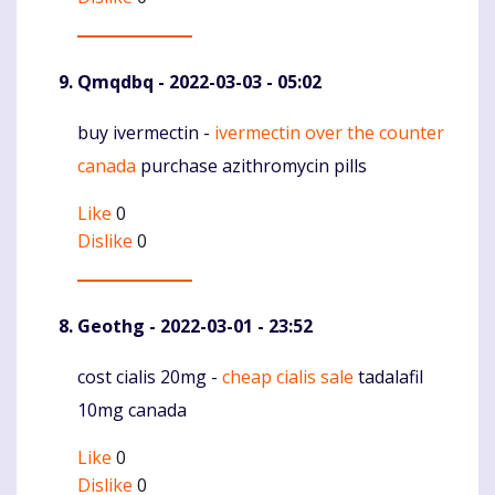
Qmqdbq
- 2022-03-03 - 05:02
buy ivermectin -
ivermectin over the counter
Komentaras
canada
purchase azithromycin pills
Like
0
Dislike
0
Geothg
- 2022-03-01 - 23:52
cost cialis 20mg -
cheap cialis sale
tadalafil
Komentaras
10mg canada
Like
0
Dislike
0