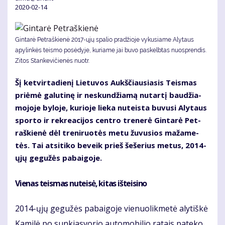
2020-02-14
Gintarė Petraškienė 2017-ųjų spalio pradžioje vykusiame Alytaus
apylinkės teismo posėdyje, kuriame jai buvo paskelbtas nuosprendis.
Zitos Stankevičienės nuotr.
Šį ket­vir­ta­die­nį Lie­tu­vos Aukš­čiau­sia­sis Teis­mas
pri­ėmė ga­lu­ti­nę ir ne­skun­džia­mą nu­tar­tį bau­džia­
mo­jo­je by­lo­je, ku­rio­je lie­ka nu­teis­ta bu­vu­si Aly­taus
spor­to ir rek­re­a­ci­jos cen­tro tre­ne­rė Gin­ta­rė Pet­
raš­kie­nė dėl tre­ni­ruo­tės me­tu žu­vu­sios ma­ža­me­
tės. Tai at­si­ti­ko be­veik prieš še­še­rius me­tus, 2014-
ųjų ge­gu­žės pa­bai­go­je.
Vie­nas teis­mas nu­tei­sė, ki­tas iš­tei­si­no
2014-ųjų ge­gu­žės pa­bai­go­je vie­nuo­lik­me­tė aly­tiš­kė
Ka­mi­lė po sun­kias­vo­rio au­to­mo­bi­lio ra­tais pa­te­ko