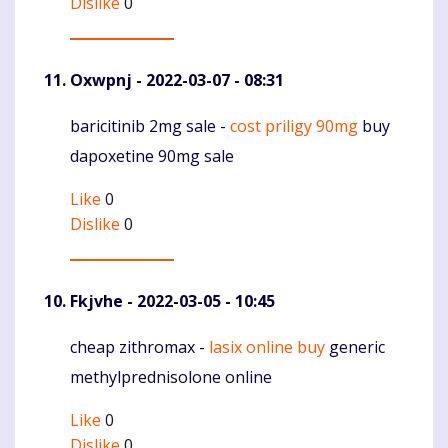
Dislike
0
Oxwpnj
- 2022-03-07 - 08:31
baricitinib 2mg sale -
cost priligy 90mg
buy
Komentaras
dapoxetine 90mg sale
Like
0
Dislike
0
Fkjvhe
- 2022-03-05 - 10:45
cheap zithromax -
lasix online buy
generic
Komentaras
methylprednisolone online
Like
0
Dislike
0