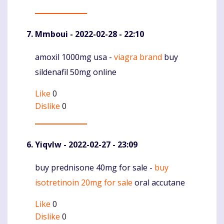
Mmboui
- 2022-02-28 - 22:10
amoxil 1000mg usa -
viagra brand
buy
Komentaras
sildenafil 50mg online
Like
0
Dislike
0
Yiqvlw
- 2022-02-27 - 23:09
buy prednisone 40mg for sale -
buy
Komentaras
isotretinoin 20mg for sale
oral accutane
Like
0
Dislike
0