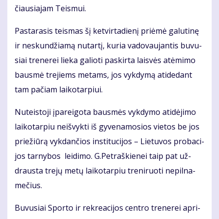
čiau­sia­jam Teis­mui.
Pas­ta­ra­sis teis­mas šį ket­vir­ta­die­nį pri­ėmė ga­lu­ti­nę
ir ne­skun­džia­mą nu­tar­tį, ku­ria va­do­vau­jan­tis bu­vu­
siai tre­ne­rei lie­ka ga­lio­ti pa­skir­ta lais­vės at­ėmi­mo
baus­mė tre­jiems me­tams, jos vyk­dy­mą ati­de­dant
tam pa­čiam lai­ko­tar­piui.
Nu­teis­to­ji įpa­rei­go­ta baus­mės vyk­dy­mo ati­dė­ji­mo
lai­ko­tar­piu ne­iš­vyk­ti iš gy­ve­na­mo­sios vie­tos be jos
prie­žiū­rą vyk­dan­čios ins­ti­tu­ci­jos – Lie­tu­vos pro­ba­ci­
jos tar­ny­bos lei­di­mo. G.Pet­raš­kie­nei taip pat už­
draus­ta tre­jų me­tų lai­ko­tar­piu tre­ni­ruo­ti ne­pil­na­
me­čius.
Bu­vu­siai Spor­to ir rek­re­a­ci­jos cen­tro tre­ne­rei ap­ri­