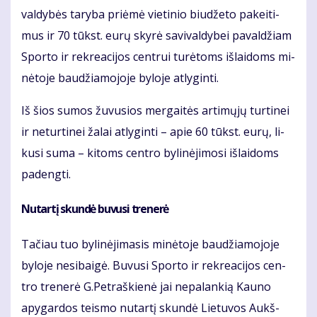
val­dy­bės ta­ry­ba pri­ėmė vie­ti­nio biu­dže­to pa­kei­ti­
mus ir 70 tūkst. eu­rų sky­rė sa­vi­val­dy­bei pa­val­džiam
Spor­to ir rek­re­a­ci­jos cen­trui tu­rė­toms iš­lai­doms mi­
nė­to­je bau­džia­mo­jo­je by­lo­je at­ly­gin­ti.
Iš šios su­mos žu­vu­sios mer­gai­tės ar­ti­mų­jų tur­ti­nei
ir ne­tur­ti­nei ža­lai at­ly­gin­ti – apie 60 tūkst. eu­rų, li­
ku­si su­ma – ki­toms cen­tro by­li­nė­ji­mo­si iš­lai­doms
pa­deng­ti.
Nu­tar­tį skun­dė bu­vu­si tre­ne­rė
Ta­čiau tuo by­li­nė­ji­ma­sis mi­nė­to­je bau­džia­mo­jo­je
by­lo­je ne­si­bai­gė. Bu­vu­si Spor­to ir rek­re­a­ci­jos cen­
tro tre­ne­rė G.Pet­raš­kie­nė jai ne­pa­lan­kią Kau­no
apy­gar­dos teis­mo nu­tar­tį skun­dė Lie­tu­vos Aukš­