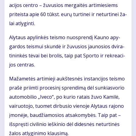
a­ci­jos cen­tro – žu­vu­sios mer­gai­tės ar­ti­mie­siems
pri­teis­ta apie 60 tūkst. eu­rų tur­ti­nei ir ne­tur­ti­nei ža­
lai at­ly­gin­ti.
Aly­taus apy­lin­kės teis­mo nuosp­ren­dį Kau­no apy­
gar­dos teis­mui skun­dė ir žu­vu­sios jau­no­sios dvi­ra­
ti­nin­kės tė­vai bei bro­lis, taip pat Spor­to ir rek­re­a­ci­
jos cen­tras.
Ma­ža­me­tės ar­ti­mie­ji aukš­tes­nės ins­tan­ci­jos teis­mo
pra­šė pri­im­ti pro­ce­si­nį spren­di­mą dėl sun­kias­vo­rio
au­to­mo­bi­lio „Ive­co“, po ku­rio ra­tais žu­vo Ka­mi­lė,
vai­ruo­to­jo, tuo­met dir­bu­sio vie­no­je Aly­taus ra­jo­no
įmo­nė­je, bau­džia­mo­sios at­sa­ko­my­bės. Taip pat –
iš­spręs­ti ci­vi­li­nio ieš­ki­nio dėl di­des­nės ne­tur­ti­nės
ža­los at­ly­gi­ni­mo klau­si­mą.