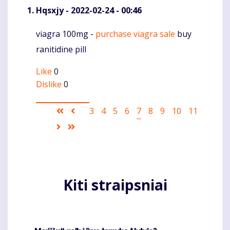
Hqsxjy
- 2022-02-24 - 00:46
viagra 100mg -
purchase viagra sale
buy
Komentaras
ranitidine pill
Like
0
Dislike
0
Pagination
First
Ankstesnis
Puslapis
3
Puslapis
4
Puslapis
5
Puslapis
6
Current
7
Puslapis
8
Puslapis
9
Puslapis
10
Puslapis
11
page
puslapis
page
Sekantis
Last
puslapis
page
Kiti straipsniai