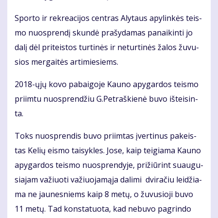
Spor­to ir rek­re­a­ci­jos cen­tras Aly­taus apy­lin­kės teis­
mo nuosp­ren­dį skun­dė pra­šy­da­mas pa­nai­kin­ti jo
da­lį dėl pri­teis­tos tur­ti­nės ir ne­tur­ti­nės ža­los žu­vu­
sios mer­gai­tės ar­ti­mie­siems.
2018-ųjų ko­vo pa­bai­go­je Kau­no apy­gar­dos teis­mo
pri­im­tu nuosp­ren­džiu G.Pet­raš­kie­nė bu­vo iš­tei­sin­
ta.
Toks nuosp­ren­dis bu­vo pri­im­tas įver­ti­nus pa­keis­
tas Ke­lių eis­mo tai­syk­les. Jo­se, kaip tei­gia­ma Kau­no
apy­gar­dos teis­mo nuosp­ren­dy­je, pri­žiū­rint su­au­gu­
sia­jam va­žiuo­ti va­žiuo­ja­mą­ja da­li­mi dvi­ra­čiu lei­džia­
ma ne jau­nes­niems kaip 8 me­tų, o žu­vu­sio­ji bu­vo
11 me­tų. Tad kon­sta­tuo­ta, kad ne­bu­vo pa­grin­do