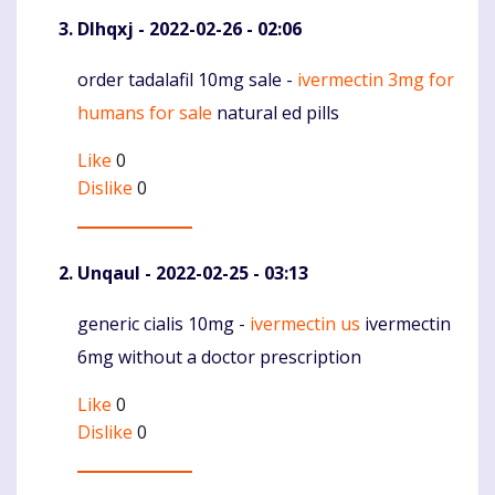
Dlhqxj
- 2022-02-26 - 02:06
order tadalafil 10mg sale -
ivermectin 3mg for
Komentaras
humans for sale
natural ed pills
Like
0
Dislike
0
Unqaul
- 2022-02-25 - 03:13
generic cialis 10mg -
ivermectin us
ivermectin
Komentaras
6mg without a doctor prescription
Like
0
Dislike
0