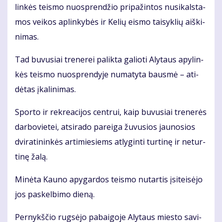
lin­kės teis­mo nuosp­ren­džio pri­pa­žin­tos nu­si­kals­ta­
mos vei­kos ap­lin­ky­bės ir Ke­lių eis­mo tai­syk­lių aiš­ki­
ni­mas.
Tad bu­vu­siai tre­ne­rei pa­lik­ta ga­lio­ti Aly­taus apy­lin­
kės teis­mo nuosp­ren­dy­je nu­ma­ty­ta baus­mė – ati­
dė­tas įka­li­ni­mas.
Spor­to ir rek­re­a­ci­jos cen­trui, kaip bu­vu­siai tre­ne­rės
dar­bo­vie­tei, at­si­ra­do pa­rei­ga žu­vu­sios jau­no­sios
dvi­ra­ti­nin­kės ar­ti­mie­siems at­ly­gin­ti tur­ti­nę ir ne­tur­
ti­nę ža­lą.
Mi­nė­ta Kau­no apy­gar­dos teis­mo nu­tar­tis įsi­tei­sė­jo
jos pa­skel­bi­mo die­ną.
Per­nykš­čio rug­sė­jo pa­bai­go­je Aly­taus mies­to sa­vi­