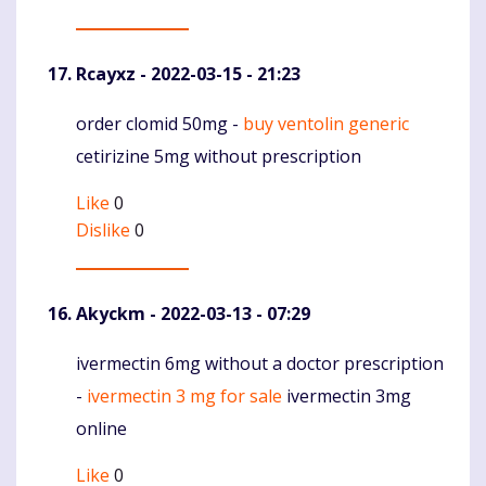
Rcayxz
- 2022-03-15 - 21:23
order clomid 50mg -
buy ventolin generic
Komentaras
cetirizine 5mg without prescription
Like
0
Dislike
0
Akyckm
- 2022-03-13 - 07:29
ivermectin 6mg without a doctor prescription
Komentaras
-
ivermectin 3 mg for sale
ivermectin 3mg
online
Like
0