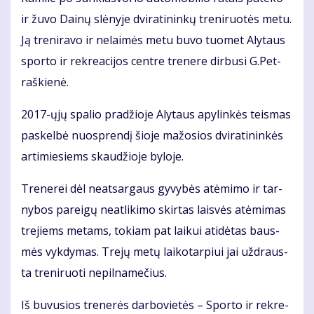
ir žu­vo Dai­nų slė­ny­je dvi­ra­ti­nin­kų tre­ni­ruo­tės me­tu.
Ją tre­ni­ra­vo ir ne­lai­mės me­tu bu­vo tuo­met Aly­taus
spor­to ir rek­re­a­ci­jos cen­tre tre­ne­re dir­bu­si G.Pet­
raš­kie­nė.
2017-ųjų spa­lio pra­džio­je Aly­taus apy­lin­kės teis­mas
pa­skel­bė nuosp­ren­dį šio­je ma­žo­sios dvi­ra­ti­nin­kės
ar­ti­mie­siems skau­džio­je by­lo­je.
Tre­ne­rei dėl ne­at­sar­gaus gy­vy­bės at­ėmi­mo ir tar­
ny­bos pa­rei­gų ne­at­li­ki­mo skir­tas lais­vės at­ėmi­mas
tre­jiems me­tams, to­kiam pat lai­kui ati­dė­tas baus­
mės vyk­dy­mas. Tre­jų me­tų lai­ko­tar­piui jai už­draus­
ta tre­ni­ruo­ti ne­pil­na­me­čius.
Iš bu­vu­sios tre­ne­rės dar­bo­vie­tės – Spor­to ir rek­re­