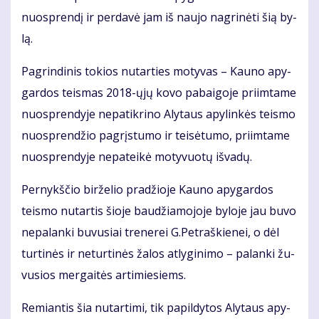
nuosp­ren­dį ir per­da­vė jam iš nau­jo nag­ri­nė­ti šią by­
lą.
Pa­grin­di­nis to­kios nu­tar­ties mo­ty­vas – Kau­no apy­
gar­dos teis­mas 2018-ųjų ko­vo pa­bai­go­je pri­im­ta­me
nuosp­ren­dy­je ne­pa­tik­ri­no Aly­taus apy­lin­kės teis­mo
nuosp­ren­džio pa­grįs­tu­mo ir tei­sė­tu­mo, pri­im­ta­me
nuosp­ren­dy­je ne­pa­tei­kė mo­ty­vuo­tų iš­va­dų.
Per­nykš­čio bir­že­lio pra­džio­je Kau­no apy­gar­dos
teis­mo nu­tar­tis šio­je bau­džia­mo­jo­je by­lo­je jau bu­vo
ne­pa­lan­ki bu­vu­siai tre­ne­rei G.Pet­raš­kie­nei, o dėl
tur­ti­nės ir ne­tur­ti­nės ža­los at­ly­gi­ni­mo – pa­lan­ki žu­
vu­sios mer­gai­tės ar­ti­mie­siems.
Re­mian­tis šia nu­tar­ti­mi, tik pa­pil­dy­tos Aly­taus apy­