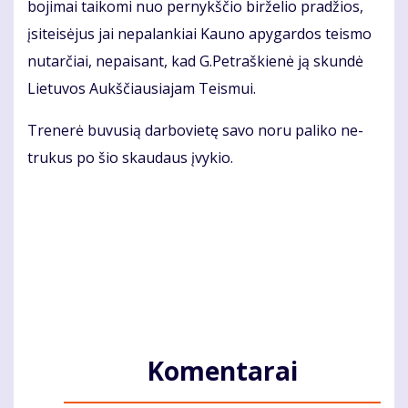
bo­ji­mai tai­ko­mi nuo per­nykš­čio bir­že­lio pra­džios,
įsi­teisėjus jai ne­pa­lan­kiai Kau­no apy­gar­dos teis­mo
nu­tar­čiai, ne­pai­sant, kad G.Pet­raš­kie­nė ją skun­dė
Lie­tu­vos Aukš­čiau­sia­jam Teis­mui.
Tre­ne­rė bu­vu­sią dar­bo­vie­tę sa­vo no­ru pa­li­ko ne­
tru­kus po šio skau­daus įvy­kio.
Komentarai