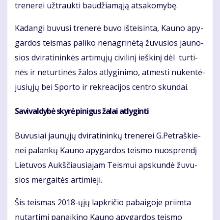
tre­ne­rei už­trauk­ti bau­džia­mą­ją at­sa­ko­my­bę.
Ka­dan­gi bu­vu­si tre­ne­rė bu­vo iš­tei­sin­ta, Kau­no apy­
gar­dos teis­mas pa­li­ko ne­nag­ri­nė­tą žu­vu­sios jau­no­
sios dvi­ra­ti­nin­kės ar­ti­mų­jų ci­vi­li­nį ieš­ki­nį dėl tur­ti­
nės ir ne­tur­ti­nės ža­los at­ly­gi­ni­mo, at­mes­ti nu­ken­tė­
ju­sių­jų bei Spor­to ir rek­re­a­ci­jos cen­tro skun­dai.
Sa­vi­val­dy­bė sky­rė pi­ni­gus ža­lai at­ly­gin­ti
Bu­vu­siai jau­nų­jų dvi­ra­ti­nin­kų tre­ne­rei G.Pet­raš­kie­
nei pa­lan­kų Kau­no apy­gar­dos teis­mo nuosp­ren­dį
Lie­tu­vos Aukš­čiau­sia­jam Teis­mui ap­skun­dė žu­vu­
sios mer­gai­tės ar­ti­mie­ji.
Šis teis­mas 2018-ųjų lap­kri­čio pa­bai­go­je pri­im­ta
nu­tar­ti­mi pa­nai­ki­no Kau­no apy­gar­dos teis­mo