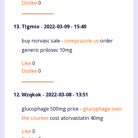
Dislike
0
Tlgmio
- 2022-03-09 - 15:40
buy norvasc sale -
omeprazole us
order
Komentaras
generic prilosec 10mg
Like
0
Dislike
0
Wzqkok
- 2022-03-08 - 13:51
glucophage 500mg price -
glucophage over
Komentaras
the counter
cost atorvastatin 40mg
Like
0