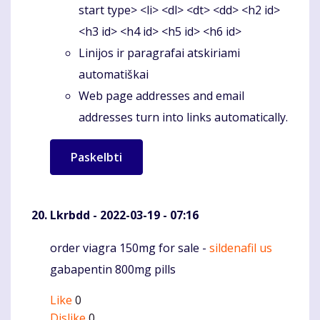
start type> <li> <dl> <dt> <dd> <h2 id>
<h3 id> <h4 id> <h5 id> <h6 id>
Linijos ir paragrafai atskiriami
automatiškai
Web page addresses and email
addresses turn into links automatically.
Lkrbdd
- 2022-03-19 - 07:16
order viagra 150mg for sale -
sildenafil us
Komentaras
gabapentin 800mg pills
Like
0
Dislike
0