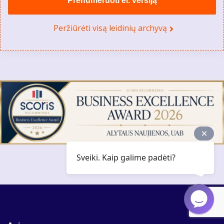
Prenumeruoti el. versiją
Peržiūrėti visą leidinių archyvą
Sveiki. Kaip galime padėti?