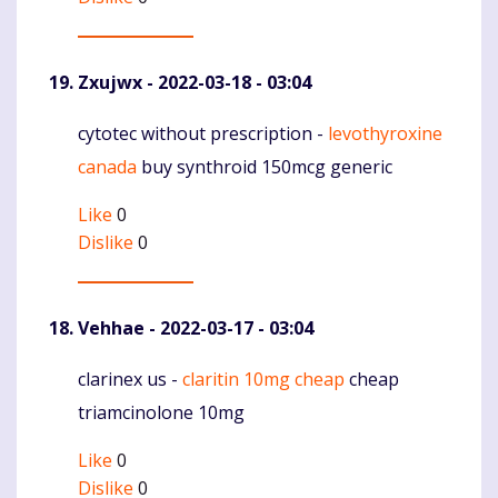
Zxujwx
- 2022-03-18 - 03:04
cytotec without prescription -
levothyroxine
Komentaras
canada
buy synthroid 150mcg generic
Like
0
Dislike
0
Vehhae
- 2022-03-17 - 03:04
clarinex us -
claritin 10mg cheap
cheap
Komentaras
triamcinolone 10mg
Like
0
Dislike
0