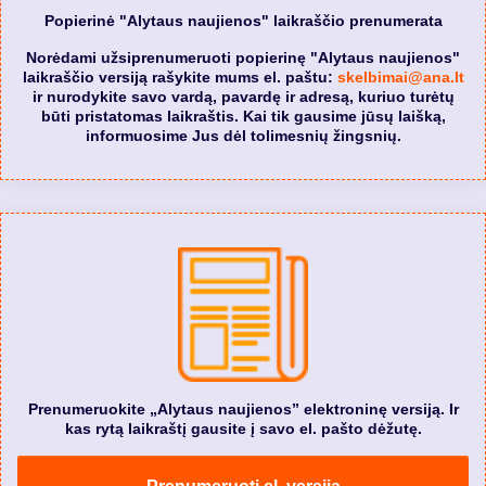
Popierinė "Alytaus naujienos" laikraščio prenumerata
Norėdami užsiprenumeruoti popierinę "Alytaus naujienos"
laikraščio versiją rašykite mums el. paštu:
skelbimai@ana.lt
ir nurodykite savo vardą, pavardę ir adresą, kuriuo turėtų
būti pristatomas laikraštis. Kai tik gausime jūsų laišką,
informuosime Jus dėl tolimesnių žingsnių.
Prenumeruokite „Alytaus naujienos” elektroninę versiją. Ir
kas rytą laikraštį gausite į savo el. pašto dėžutę.