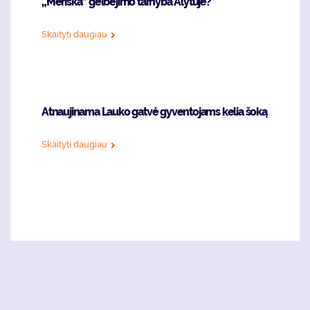
„Meriška“ gelbėjimo tarnyba Alytuje?
Skaityti daugiau
Atnaujinama Lauko gatvė gyventojams kelia šoką
Skaityti daugiau