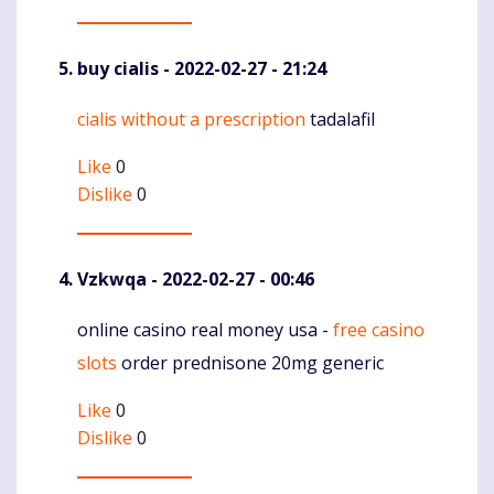
buy cialis
- 2022-02-27 - 21:24
cialis without a prescription
tadalafil
Komentaras
Like
0
Dislike
0
Vzkwqa
- 2022-02-27 - 00:46
online casino real money usa -
free casino
Komentaras
slots
order prednisone 20mg generic
Like
0
Dislike
0