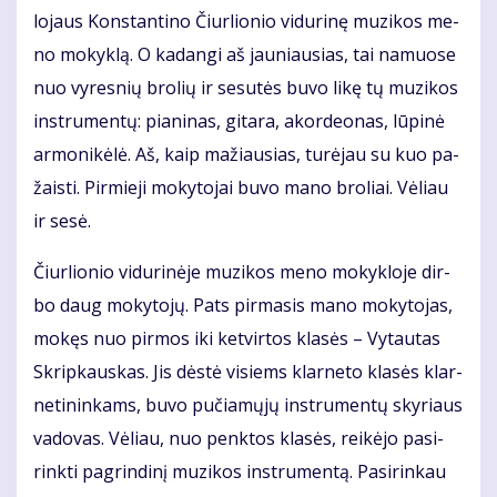
lo­jaus Kon­stan­ti­no Čiur­lio­nio vi­du­ri­nę mu­zi­kos me­
no mo­kyk­lą. O ka­dan­gi aš jau­niau­sias, tai na­muo­se
nuo vy­res­nių bro­lių ir se­su­tės bu­vo li­kę tų mu­zi­kos
in­stru­men­tų: pia­ni­nas, gi­ta­ra, akor­de­o­nas, lū­pi­nė
ar­mo­ni­kė­lė. Aš, kaip ma­žiau­sias, tu­rė­jau su kuo pa­
žais­ti. Pir­mie­ji mo­ky­to­jai bu­vo ma­no bro­liai. Vė­liau
ir se­sė.
Čiur­lio­nio vi­du­ri­nė­je mu­zi­kos me­no mo­kyk­lo­je dir­
bo daug mo­ky­to­jų. Pats pir­ma­sis ma­no mo­ky­to­jas,
mo­kęs nuo pir­mos iki ket­vir­tos kla­sės – Vy­tau­tas
Skrip­kaus­kas. Jis dės­tė vi­siems klar­ne­to kla­sės klar­
ne­ti­nin­kams, bu­vo pu­čia­mų­jų in­stru­men­tų sky­riaus
va­do­vas. Vė­liau, nuo penk­tos kla­sės, rei­kė­jo pa­si­
rink­ti pa­grin­di­nį mu­zi­kos in­stru­men­tą. Pa­si­rin­kau