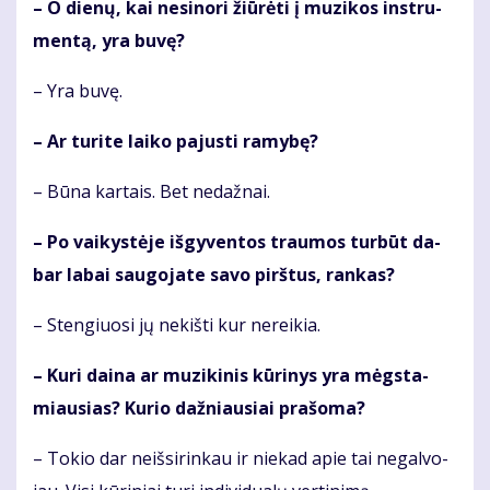
– O die­nų, kai ne­si­no­ri žiū­rė­ti į mu­zi­kos in­stru­
men­tą, yra bu­vę?
– Yra bu­vę.
– Ar tu­ri­te lai­ko pa­jus­ti ra­my­bę?
– Bū­na kar­tais. Bet ne­daž­nai.
– Po vai­kys­tė­je iš­gy­ven­tos trau­mos tur­būt da­
bar la­bai sau­go­ja­te sa­vo pirš­tus, ran­kas?
– Sten­giuo­si jų ne­kiš­ti kur ne­rei­kia.
– Ku­ri dai­na ar mu­zi­ki­nis kū­ri­nys yra mėgs­ta­
miau­sias? Ku­rio daž­niau­siai pra­šo­ma?
– To­kio dar ne­iš­si­rin­kau ir nie­kad apie tai ne­gal­vo­