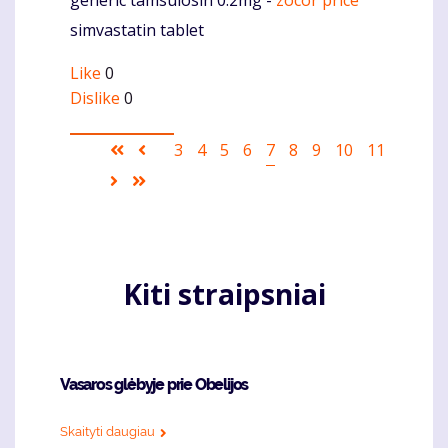
Komentaras
simvastatin tablet
Like
0
Dislike
0
Pagination
First
Ankstesnis
Puslapis
3
Puslapis
4
Puslapis
5
Puslapis
6
Current
7
Puslapis
8
Puslapis
9
Puslapis
10
Puslapis
11
page
puslapis
page
Sekantis
Last
puslapis
page
Kiti straipsniai
Vasaros glėbyje prie Obelijos
Skaityti daugiau