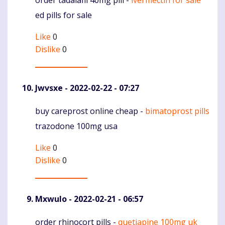
Komentaras
ed pills for sale
Like
0
Dislike
0
Jwvsxe
- 2022-02-22 - 07:27
buy careprost online cheap -
bimatoprost pills
Komentaras
trazodone 100mg usa
Like
0
Dislike
0
Mxwulo
- 2022-02-21 - 06:57
order rhinocort pills -
quetiapine 100mg uk
Komentaras