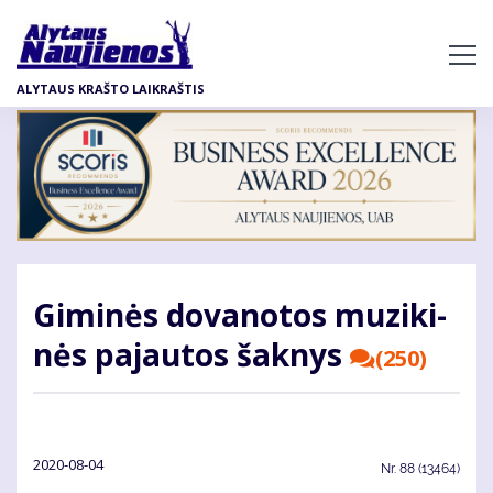
Pereiti
į
pagrindinį
ALYTAUS KRAŠTO LAIKRAŠTIS
turinį
Gi­mi­nės do­va­no­tos mu­zi­ki­
nės pa­jau­tos šak­nys
(250)
2020-08-04
Nr.
88 (13464)