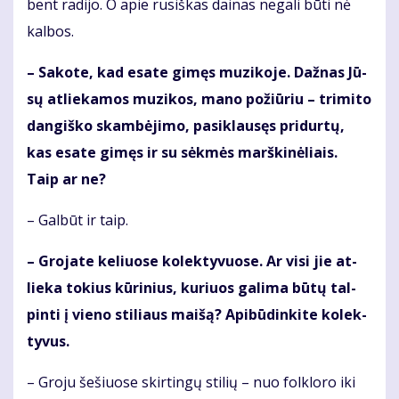
bent ra­di­jo. O apie ru­siš­kas dai­nas ne­ga­li bū­ti nė
kal­bos.
– Sa­ko­te, kad esa­te gi­męs mu­zi­ko­je. Daž­nas Jū­
sų at­lie­ka­mos mu­zi­kos, ma­no po­žiū­riu – tri­mi­to
dan­giš­ko skam­bė­ji­mo, pa­si­klau­sęs pri­dur­tų,
kas esa­te gi­męs ir su sėk­mės marš­ki­nė­liais.
Taip ar ne?
– Gal­būt ir taip.
– Gro­ja­te ke­liuo­se ko­lek­ty­vuo­se. Ar vi­si jie at­
lie­ka to­kius kū­ri­nius, ku­riuos ga­li­ma bū­tų tal­
pin­ti į vie­no sti­liaus mai­šą? Api­bū­din­ki­te ko­lek­
ty­vus.
– Gro­ju še­šiuo­se skir­tin­gų sti­lių – nuo fol­klo­ro iki