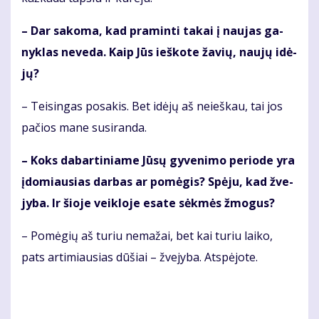
– Dar sa­ko­ma, kad pra­min­ti ta­kai į nau­jas ga­
nyk­las ne­ve­da. Kaip Jūs ieš­ko­te ža­vių, nau­jų idė­
jų?
– Tei­sin­gas po­sa­kis. Bet idė­jų aš nei­eš­kau, tai jos
pa­čios ma­ne su­si­ran­da.
– Koks da­bar­ti­nia­me Jū­sų gy­ve­ni­mo pe­ri­ode yra
įdo­miau­sias dar­bas ar po­mė­gis? Spė­ju, kad žve­
jy­ba. Ir šio­je veik­lo­je esa­te sėk­mės žmo­gus?
– Po­mė­gių aš tu­riu ne­ma­žai, bet kai tu­riu lai­ko,
pats ar­ti­miau­sias dū­šiai – žve­jy­ba. At­spė­jo­te.