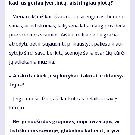
kad Jus ge­riau įver­tin­tų, aist­rin­giau plo­tų?
– Vie­na­reikš­miš­kai. Iš­vaiz­da, ap­si­ren­gi­mas, ben­dra­
vi­mas, ar­tis­tiš­ku­mas, lai­ky­se­na la­bai daug pri­si­de­da
prie sce­ni­nės vi­su­mos. Aiš­ku, rei­kia ne tik gra­žiai
at­ro­dy­ti, bet ir su­jau­din­ti, pri­kaus­ty­ti, pa­lies­ti klau­
sy­to­jo šir­dį sa­vo bei ki­tų sce­no­je ša­lia esan­čių kū­rė­
jų at­lie­ka­ma mu­zi­ka.
– Ap­skri­tai kiek Jū­sų kū­ry­bai įta­kos tu­ri klau­sy­
to­jas?
– Jei­gu nuo­šir­džiai, aš dar kol kas ne­lai­kau sa­vęs
kū­rė­ju.
– Bet­gi nuo­šir­dus gro­ji­mas, im­pro­vi­za­ci­jos, ar­
tis­tiš­ku­mas sce­no­je, glo­ba­liau kal­bant, ir yra