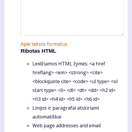
Apie teksto formatus
Ribotas HTML
Leidžiamos HTML žymės: <a href
hreflang> <em> <strong> <cite>
<blockquote cite> <code> <ul type> <ol
start type> <li> <dl> <dt> <dd> <h2 id>
<h3 id> <h4 id> <h5 id> <h6 id>
Linijos ir paragrafai atskiriami
automatiškai
Web page addresses and email