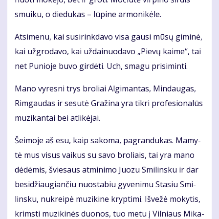
smui­ku, o die­du­kas – lū­pi­ne ar­mo­ni­kė­le.
At­si­me­nu, kai su­si­rink­da­vo vi­sa gau­si mū­sų gi­mi­nė,
kai už­gro­da­vo, kai už­dai­nuo­da­vo „Pie­vų kai­me“, tai
net Pu­nio­je bu­vo gir­dė­ti. Uch, sma­gu pri­si­min­ti.
Ma­no vy­res­ni trys bro­liai Al­gi­man­tas, Min­dau­gas,
Rim­gau­das ir se­su­tė Gra­ži­na yra tik­ri pro­fe­sio­na­lūs
mu­zi­kan­tai bei at­li­kė­jai.
Šei­mo­je aš esu, kaip sa­ko­ma, pa­gran­du­kas. Ma­my­
tė mus vi­sus vai­kus su sa­vo bro­liais, tai yra ma­no
dė­dė­mis, švie­saus at­mi­ni­mo Juo­zu Smi­lins­ku ir dar
be­si­džiau­gian­čiu nuo­sta­biu gy­ve­ni­mu Sta­siu Smi­
lins­ku, nu­krei­pė mu­zi­ki­ne kryp­ti­mi. Iš­ve­žė mo­ky­tis,
krims­ti mu­zi­ki­nės duo­nos, tuo me­tu į Vil­niaus Mi­ka­