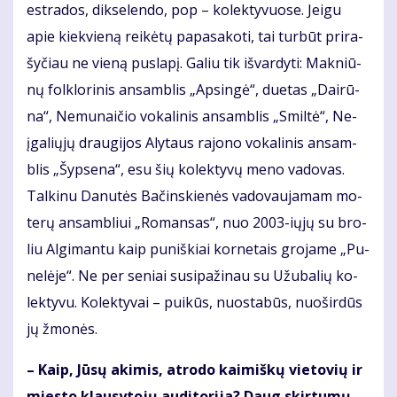
est­ra­dos, dik­se­len­do, pop – ko­lek­ty­vuo­se. Jei­gu
apie kiek­vie­ną rei­kė­tų pa­pa­sa­ko­ti, tai tur­būt pri­ra­
šy­čiau ne vie­ną pus­la­pį. Ga­liu tik iš­var­dy­ti: Mak­niū­
nų fol­klo­ri­nis an­sam­blis „Ap­sin­gė“, du­e­tas „Dai­rū­
na“, Ne­mu­nai­čio vo­ka­li­nis an­sam­blis „Smil­tė“, Ne­
įga­lių­jų drau­gi­jos Aly­taus ra­jo­no vo­ka­li­nis an­sam­
blis „Šyp­se­na“, esu šių ko­lek­ty­vų me­no va­do­vas.
Tal­ki­nu Da­nu­tės Ba­čins­kie­nės va­do­vau­ja­mam mo­
te­rų an­sam­bliui „Ro­man­sas“, nuo 2003-ių­jų su bro­
liu Al­gi­man­tu kaip pu­niš­kiai kor­ne­tais gro­ja­me „Pu­
ne­lė­je“. Ne per se­niai su­si­pa­ži­nau su Užu­ba­lių ko­
lek­ty­vu. Ko­lek­ty­vai – pui­kūs, nuo­sta­būs, nuo­šir­dūs
jų žmo­nės.
– Kaip, Jū­sų aki­mis, at­ro­do kai­miš­kų vie­to­vių ir
mies­to klau­sy­to­jų au­di­to­ri­ja? Daug skir­tu­mų