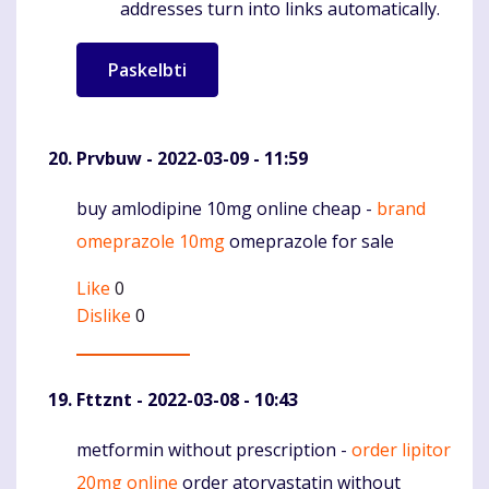
addresses turn into links automatically.
Prvbuw
- 2022-03-09 - 11:59
buy amlodipine 10mg online cheap -
brand
Komentaras
omeprazole 10mg
omeprazole for sale
Like
0
Dislike
0
Fttznt
- 2022-03-08 - 10:43
metformin without prescription -
order lipitor
Komentaras
20mg online
order atorvastatin without