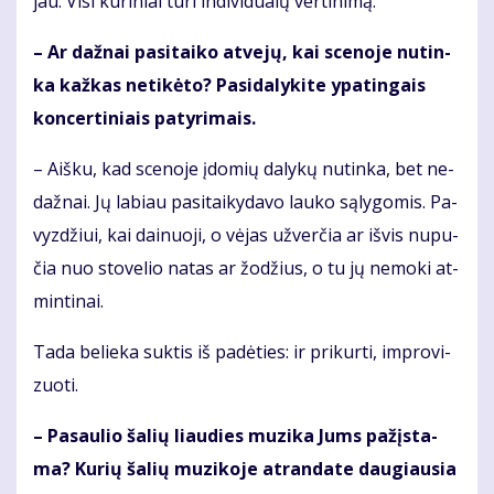
jau. Vi­si kū­ri­niai tu­ri in­di­vi­du­a­lų ver­ti­ni­mą.
– Ar daž­nai pa­si­tai­ko at­ve­jų, kai sce­no­je nu­tin­
ka kaž­kas ne­ti­kė­to? Pa­si­da­ly­ki­te ypa­tin­gais
kon­cer­ti­niais pa­ty­ri­mais.
– Aiš­ku, kad sce­no­je įdo­mių da­ly­kų nu­tin­ka, bet ne­
daž­nai. Jų la­biau pa­si­tai­ky­da­vo lau­ko są­ly­go­mis. Pa­
vyz­džiui, kai dai­nuo­ji, o vė­jas už­ver­čia ar iš­vis nu­pu­
čia nuo sto­ve­lio na­tas ar žo­džius, o tu jų ne­mo­ki at­
min­ti­nai.
Ta­da be­lie­ka suk­tis iš pa­dė­ties: ir pri­kur­ti, im­pro­vi­
zuo­ti.
– Pa­sau­lio ša­lių liau­dies mu­zi­ka Jums pa­žįs­ta­
ma? Ku­rių ša­lių mu­zi­ko­je at­ran­da­te dau­giau­sia