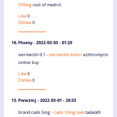
500mg
cost of medrol
Like
0
Dislike
0
Fhsxoy
- 2022-03-03 - 01:20
ivermectin 0.1 -
ivermectin lotion
azithromycin
Komentaras
online buy
Like
0
Dislike
0
Pwwzmj
- 2022-03-01 - 20:33
brand cialis 5mg -
cialis 10mg sale
tadalafil
Komentaras