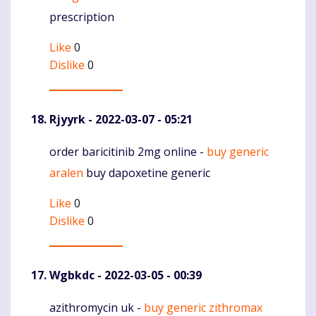
prescription
Like
0
Dislike
0
Rjyyrk
- 2022-03-07 - 05:21
order baricitinib 2mg online -
buy generic
Komentaras
aralen
buy dapoxetine generic
Like
0
Dislike
0
Wgbkdc
- 2022-03-05 - 00:39
azithromycin uk -
buy generic zithromax
Komentaras