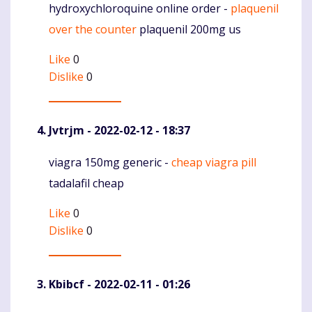
hydroxychloroquine online order -
plaquenil
Komentaras
over the counter
plaquenil 200mg us
Like
0
Dislike
0
Jvtrjm
- 2022-02-12 - 18:37
viagra 150mg generic -
cheap viagra pill
Komentaras
tadalafil cheap
Like
0
Dislike
0
Kbibcf
- 2022-02-11 - 01:26