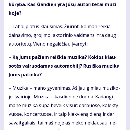
kū­ry­ba. Kas šian­dien yra Jū­sų au­to­ri­te­tai mu­zi­
ko­je?
– La­bai pla­tus klau­si­mas. Žiū­rint, ko man rei­kia –
dai­na­vi­mo, gro­ji­mo, ak­to­ri­nio vaid­mens. Yra daug
au­to­ri­te­tų. Vie­no ne­ga­lė­čiau įvar­dy­ti.
– Ką Jums pa­čiam reiš­kia mu­zi­ka? Ko­kios klau­
so­tės vai­ruo­da­mas au­to­mo­bi­lį? Ru­siš­ka mu­zi­ka
Jums pa­tin­ka?
– Mu­zi­ka – ma­no gy­ve­ni­mas. Aš jau gi­miau mu­zi­ko­
je. Įvai­rio­je. Mu­zi­ka – kas­die­ni­nė duo­na. Ka­dan­gi
ma­ne mu­zi­ka su­pa be­veik vi­sur: dar­buo­se, ko­lek­ty­
vuo­se, kon­cer­tuo­se, ir taip kiek­vie­ną die­ną ir dar
sa­vait­ga­liais, tai ma­ši­no­je aš nie­ko ne­klau­sau, ne­