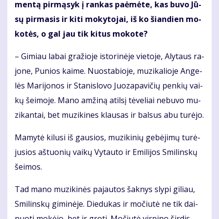
men­tą pir­mą­syk į ran­kas pa­ė­mė­te, kas bu­vo Jū­
sų pir­ma­sis ir ki­ti mo­ky­to­jai, iš ko šian­dien mo­
ko­tės, o gal jau tik ki­tus mo­ko­te?
– Gi­miau la­bai gra­žio­je is­to­ri­nė­je vie­to­je, Aly­taus ra­
jo­ne, Pu­nios kai­me. Nuo­sta­bio­je, mu­zi­ka­lio­je An­ge­
lės Ma­ri­jo­nos ir Sta­nis­lo­vo Juo­za­pa­vi­čių pen­kių vai­
kų šei­mo­je. Ma­no am­ži­ną atil­sį tė­ve­liai ne­bu­vo mu­
zi­kan­tai, bet mu­zi­ki­nes klau­sas ir bal­sus abu tu­rė­jo.
Ma­my­tė ki­lu­si iš gau­sios, mu­zi­ki­nių ge­bė­ji­mų tu­rė­
ju­sios aš­tuo­nių vai­kų Vy­tau­to ir Emi­li­jos Smi­lins­kų
šei­mos.
Tad ma­no mu­zi­ki­nės pa­jau­tos šak­nys sly­pi gi­liau,
Smi­lins­kų gi­mi­nė­je. Die­du­kas ir mo­čiu­tė ne tik dai­
nuo­ti mo­kė­jo, bet ir gro­ti. Mo­čiu­tė vir­pi­no šir­dis