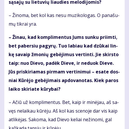
są­sa­jų su lie­tu­vių liau­dies me­lo­di­jo­mis?
– Ži­no­ma, bet kol kas ne­su mu­zi­ko­lo­gas. O pa­na­šu­
mų tik­rai yra.
– Ži­nau, kad kom­pli­men­tus Jums sun­ku pri­im­ti,
bet pa­ber­siu pa­gy­rų. Tuo la­biau kad dzū­kai lin­
kę sa­vaip žmo­nių ge­bė­ji­mus ver­tin­ti. Jie skirs­to
taip: nuo Die­vo, pa­dėk Die­ve, ir ne­duok Die­ve.
Jūs pri­ski­ria­mas pir­mam ver­ti­ni­mui – esa­te dos­
niai Kū­rė­jo ge­bė­ji­mais ap­do­va­no­tas. Kiek pa­ros
lai­ko ski­ria­te kū­ry­bai?
– Ačiū už kom­pli­men­tus. Bet, kaip ir mi­nė­jau, aš sa­
vęs ne­lai­kau kū­rė­ju. Aš kol kas sce­no­je dar vis kaip
at­li­kė­jas. Sa­ko­ma, kad Die­vo ke­liai ne­ži­no­mi, gal
kaž­ka­da tap­siu ir kū­rė­ju.