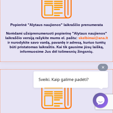
Popierinė "Alytaus naujienos" laikraščio prenumerata
Norėdami užsiprenumeruoti popierinę "Alytaus naujienos"
laikraščio versiją rašykite mums el. paštu:
skelbimai@ana.lt
ir nurodykite savo vardą, pavardę ir adresą, kuriuo turėtų
būti pristatomas laikraštis. Kai tik gausime jūsų laišką,
informuosime Jus dėl tolimesnių žingsnių.
Sveiki. Kaip galime padėti?