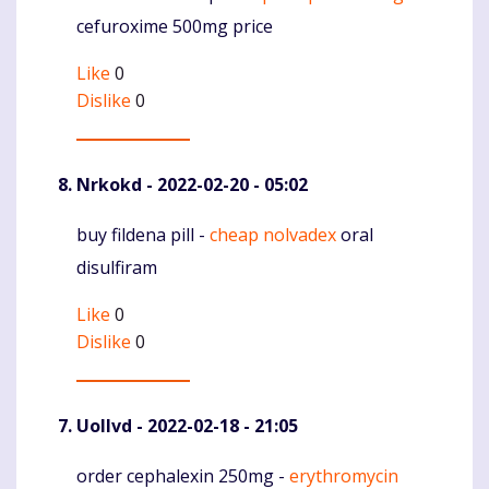
cefuroxime 500mg price
Like
0
Dislike
0
Nrkokd
- 2022-02-20 - 05:02
buy fildena pill -
cheap nolvadex
oral
Komentaras
disulfiram
Like
0
Dislike
0
Uollvd
- 2022-02-18 - 21:05
order cephalexin 250mg -
erythromycin
Komentaras