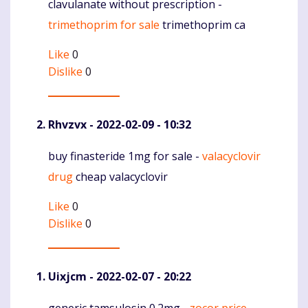
clavulanate without prescription -
Komentaras
trimethoprim for sale
trimethoprim ca
Like
0
Dislike
0
Rhvzvx
- 2022-02-09 - 10:32
buy finasteride 1mg for sale -
valacyclovir
Komentaras
drug
cheap valacyclovir
Like
0
Dislike
0
Uixjcm
- 2022-02-07 - 20:22
generic tamsulosin 0.2mg -
zocor price