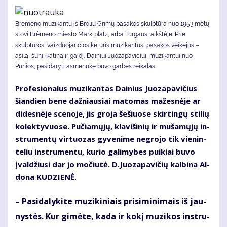
Brėmeno muzikantų iš Brolių Grimų pasakos skulptūra nuo 1953 metų
stovi Brėmeno miesto Marktplatz, arba Turgaus, aikštėje. Prie
skulptūros, vaizduojančios keturis muzikantus, pasakos veikėjus –
asilą, šunį, katiną ir gaidį, Dainiui Juozapavičiui, muzikantui nuo
Punios, pasidaryti asmenukę buvo garbės reikalas.
Pro­fe­sio­na­lus mu­zi­kan­tas Dai­nius Juo­za­pa­vi­čius
šian­dien be­ne daž­niau­siai ma­to­mas ma­žes­nė­je ar
di­des­nė­je sce­no­je, jis gro­ja še­šiuo­se skir­tin­gų sti­lių
ko­lek­ty­vuo­se. Pu­čia­mų­jų, kla­vi­ši­nių ir mu­ša­mų­jų in­
stru­men­tų vir­tuo­zas gy­ve­ni­me ne­gro­jo tik vie­nin­
te­liu in­stru­men­tu, ku­rio ga­li­my­bes pui­kiai bu­vo
įval­džiu­si dar jo mo­čiu­tė. D.Juo­za­pa­vi­čių kal­bi­na Al­
do­na KU­DZIE­NĖ.
– Pa­si­da­ly­ki­te mu­zi­ki­niais pri­si­mi­ni­mais iš jau­
nys­tės. Kur gi­mė­te, ka­da ir ko­kį mu­zi­kos in­stru­