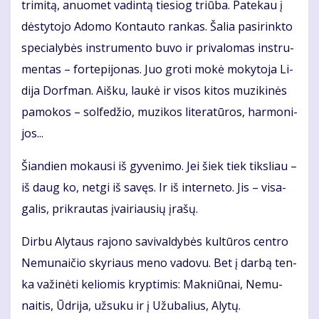
tri­mi­tą, anuo­met va­din­tą tie­siog triū­ba. Pa­te­kau į
dės­ty­to­jo Ado­mo Kon­tau­to ran­kas. Ša­lia pa­si­rink­to
spe­cia­ly­bės in­stru­men­to bu­vo ir pri­va­lo­mas in­stru­
men­tas – for­te­pi­jo­nas. Juo gro­ti mo­kė mo­ky­to­ja Li­
di­ja Dorf­man. Aiš­ku, lau­kė ir vi­sos ki­tos mu­zi­ki­nės
pa­mo­kos – sol­fe­džio, mu­zi­kos li­te­ra­tū­ros, har­mo­ni­
jos...
Šian­dien mo­kau­si iš gy­ve­ni­mo. Jei šiek tiek tiks­liau –
iš daug ko, net­gi iš sa­vęs. Ir iš in­ter­ne­to. Jis – vi­sa­
ga­lis, pri­krau­tas įvai­riau­sių įra­šų.
Dir­bu Aly­taus ra­jo­no sa­vi­val­dy­bės kul­tū­ros cen­tro
Ne­mu­nai­čio sky­riaus me­no va­do­vu. Bet į dar­bą ten­
ka va­ži­nė­ti ke­lio­mis kryp­ti­mis: Mak­niū­nai, Ne­mu­
nai­tis, Ūd­ri­ja, už­su­ku ir į Užu­ba­lius, Aly­tų.