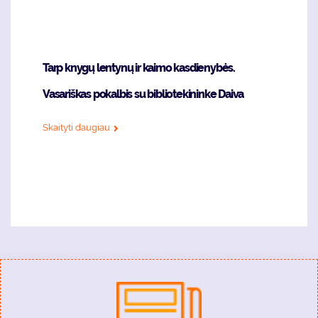
Tarp knygų lentynų ir kaimo kasdienybės.
Vasariškas pokalbis su bibliotekininke Daiva
Skaityti daugiau