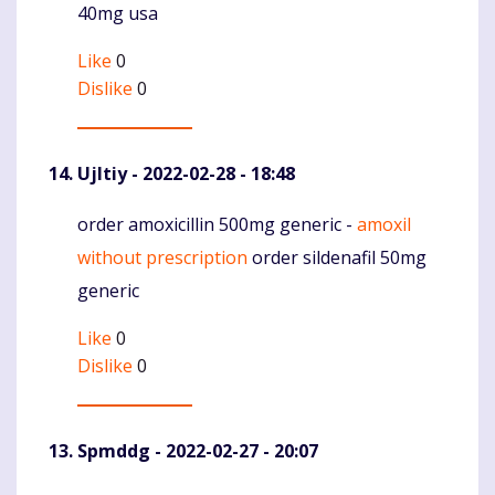
40mg usa
Like
0
Dislike
0
Ujltiy
- 2022-02-28 - 18:48
order amoxicillin 500mg generic -
amoxil
Komentaras
without prescription
order sildenafil 50mg
generic
Like
0
Dislike
0
Spmddg
- 2022-02-27 - 20:07