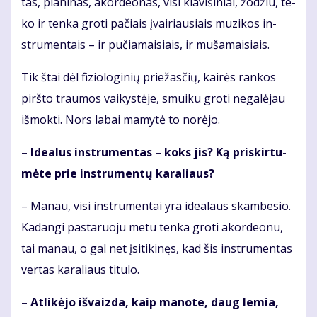
tas, pia­ni­nas, akor­de­o­nas, vi­si kla­vi­ši­niai, žo­džiu, te­
ko ir ten­ka gro­ti pa­čiais įvai­riau­siais mu­zi­kos in­
stru­men­tais – ir pu­čia­mai­siais, ir mu­ša­mai­siais.
Tik štai dėl fi­zio­lo­gi­nių prie­žas­čių, kai­rės ran­kos
pirš­to trau­mos vai­kys­tė­je, smui­ku gro­ti ne­ga­lė­jau
iš­mok­ti. Nors la­bai ma­my­tė to no­rė­jo.
– Ide­a­lus in­stru­men­tas – koks jis? Ką pri­skir­tu­
mė­te prie in­stru­men­tų ka­ra­liaus?
– Ma­nau, vi­si in­stru­men­tai yra ide­a­laus skam­be­sio.
Ka­dan­gi pas­ta­ruo­ju me­tu ten­ka gro­ti akor­de­o­nu,
tai ma­nau, o gal net įsi­ti­ki­nęs, kad šis in­stru­men­tas
ver­tas ka­ra­liaus ti­tu­lo.
– At­li­kė­jo iš­vaiz­da, kaip ma­no­te, daug le­mia,