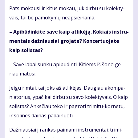
Pats mo­kau­si ir ki­tus mo­kau, juk dir­bu su ko­lek­ty­
vais, tai be pa­mo­ky­mų neap­si­ei­na­ma.
– Api­bū­din­ki­te sa­ve kaip at­li­kė­ją. Ko­kiais in­stru­
men­tais daž­niau­siai gro­ja­te? Kon­cer­tuo­ja­te
kaip so­lis­tas?
– Sa­ve la­bai sun­ku api­bū­din­ti. Ki­tiems iš šo­no ge­
riau ma­to­si.
Jei­gu rim­tai, tai joks aš at­li­kė­jas. Dau­giau akom­pa­
nia­to­rius, ypač kai dir­bu su sa­vo ko­lek­ty­vais. O kaip
so­lis­tas? Anks­čiau te­ko ir pa­gro­ti tri­mi­tu-kor­ne­tu,
ir so­li­nes dai­nas pa­dai­nuo­ti.
Daž­niau­siai į ran­kas pa­ima­mi in­stru­men­tai: tri­mi­