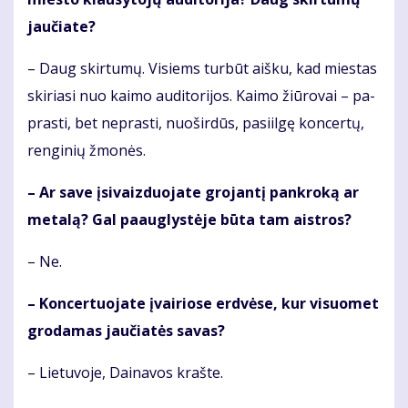
jau­čia­te?
– Daug skir­tu­mų. Vi­siems tur­būt aiš­ku, kad mies­tas
ski­ria­si nuo kai­mo au­di­to­ri­jos. Kai­mo žiū­ro­vai – pa­
pras­ti, bet ne­pras­ti, nuo­šir­dūs, pa­si­il­gę kon­cer­tų,
ren­gi­nių žmo­nės.
– Ar sa­ve įsi­vaiz­duo­ja­te gro­jan­tį pan­kro­ką ar
me­ta­lą? Gal pa­aug­lys­tė­je bū­ta tam aist­ros?
– Ne.
– Kon­cer­tuo­ja­te įvai­rio­se erd­vė­se, kur vi­suo­met
gro­da­mas jau­čia­tės sa­vas?
– Lie­tu­vo­je, Dai­na­vos kraš­te.