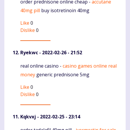
order prednisone online cheap -
accutane
Komentaras
40mg pill
buy isotretinoin 40mg
Like
0
Dislike
0
Ryekwc
- 2022-02-26 - 21:52
real online casino -
casino games online real
Komentaras
money
generic prednisone 5mg
Like
0
Dislike
0
Kqkvxj
- 2022-02-25 - 23:14
order tadalafil 40mg pill -
ivermectin for sale