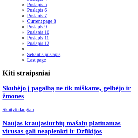
Puslapis
5
Puslapis
6
Puslapis
7
Current page
8
Puslapis
9
Puslapis
10
Puslapis
11
Puslapis
12
Sekantis puslapis
Last page
Kiti straipsniai
Skubėjo į pagalbą ne tik miškams, gelbėjo ir
žmones
Skaityti daugiau
Naujas kraujasiurbių mašalų platinamas
virusas gali neaplenkti ir Dzūkijos