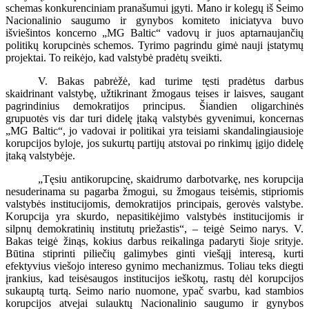
schemas konkurenciniam pranašumui įgyti. Mano ir kolegų iš Seimo
Nacionalinio saugumo ir gynybos komiteto iniciatyva buvo
išviešintos koncerno „MG Baltic“ vadovų ir juos aptarnaujančių
politikų korupcinės schemos. Tyrimo pagrindu gimė nauji įstatymų
projektai. To reikėjo, kad valstybė pradėtų sveikti.
V. Bakas pabrėžė, kad turime tęsti pradėtus darbus
skaidrinant valstybę, užtikrinant žmogaus teises ir laisves, saugant
pagrindinius demokratijos principus. Šiandien oligarchinės
grupuotės vis dar turi didelę įtaką valstybės gyvenimui, koncernas
„MG Baltic“, jo vadovai ir politikai yra teisiami skandalingiausioje
korupcijos byloje, jos sukurtų partijų atstovai po rinkimų įgijo didelę
įtaką valstybėje.
„Tęsiu antikorupcinę, skaidrumo darbotvarkę, nes korupcija
nesuderinama su pagarba žmogui, su žmogaus teisėmis, stipriomis
valstybės institucijomis, demokratijos principais, gerovės valstybe.
Korupcija yra skurdo, nepasitikėjimo valstybės institucijomis ir
silpnų demokratinių institutų priežastis“, – teigė Seimo narys. V.
Bakas teigė žinąs, kokius darbus reikalinga padaryti šioje srityje.
Būtina stiprinti piliečių galimybes ginti viešąjį interesą, kurti
efektyvius viešojo intereso gynimo mechanizmus. Toliau teks diegti
įrankius, kad teisėsaugos institucijos ieškotų, rastų dėl korupcijos
sukauptą turtą. Seimo nario nuomone, ypač svarbu, kad stambios
korupcijos atvejai sulauktų Nacionalinio saugumo ir gynybos