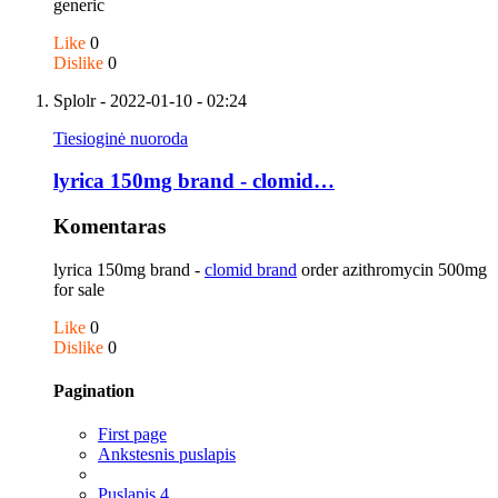
generic
Like
0
Dislike
0
Splolr
- 2022-01-10 - 02:24
Tiesioginė nuoroda
lyrica 150mg brand - clomid…
Komentaras
lyrica 150mg brand -
clomid brand
order azithromycin 500mg
for sale
Like
0
Dislike
0
Pagination
First page
Ankstesnis puslapis
Puslapis
4