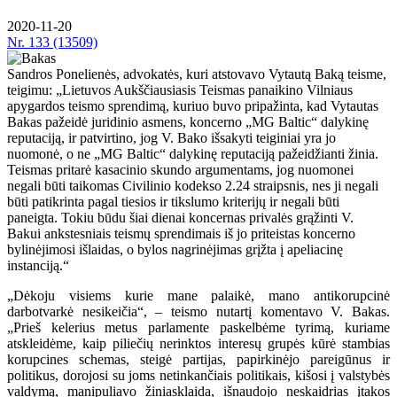
2020-11-20
Nr.
133 (13509)
Sandros Ponelienės, advokatės, kuri atstovavo Vytautą Baką teisme,
teigimu: „Lietuvos Aukščiausiasis Teismas panaikino Vilniaus
apygardos teismo sprendimą, kuriuo buvo pripažinta, kad Vytautas
Bakas pažeidė juridinio asmens, koncerno „MG Baltic“ dalykinę
reputaciją, ir patvirtino, jog V. Bako išsakyti teiginiai yra jo
nuomonė, o ne „MG Baltic“ dalykinę reputaciją pažeidžianti žinia.
Teismas pritarė kasacinio skundo argumentams, jog nuomonei
negali būti taikomas Civilinio kodekso 2.24 straipsnis, nes ji negali
būti patikrinta pagal tiesios ir tikslumo kriterijų ir negali būti
paneigta. Tokiu būdu šiai dienai koncernas privalės grąžinti V.
Bakui ankstesniais teismų sprendimais iš jo priteistas koncerno
bylinėjimosi išlaidas, o bylos nagrinėjimas grįžta į apeliacinę
instanciją.“
„Dėkoju visiems kurie mane palaikė, mano antikorupcinė
darbotvarkė nesikeičia“, – teismo nutartį komentavo V. Bakas.
„Prieš kelerius metus parlamente paskelbėme tyrimą, kuriame
atskleidėme, kaip piliečių nerinktos interesų grupės kūrė stambias
korupcines schemas, steigė partijas, papirkinėjo pareigūnus ir
politikus, dorojosi su joms netinkančiais politikais, kišosi į valstybės
valdymą, manipuliavo žiniasklaida, išnaudojo neskaidrias įtakos