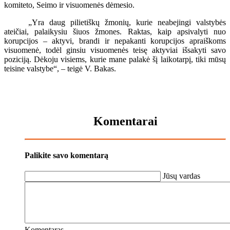
komiteto, Seimo ir visuomenės dėmesio.
„Yra daug pilietiškų žmonių, kurie neabejingi valstybės
ateičiai, palaikysiu šiuos žmones. Raktas, kaip apsivalyti nuo
korupcijos – aktyvi, brandi ir nepakanti korupcijos apraiškoms
visuomenė, todėl ginsiu visuomenės teisę aktyviai išsakyti savo
poziciją. Dėkoju visiems, kurie mane palakė šį laikotarpį, tiki mūsų
teisine valstybe“, – teigė V. Bakas.
Komentarai
Palikite savo komentarą
Jūsų vardas
Komentaras