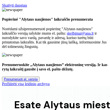
Skaityti daugiau
Popierinė "Alytaus naujienos" laikraščio prenumerata
Norėdami užsiprenumeruoti popierinę "Alytaus naujienos"
laikraščio versiją rašykite mums el. paštu:
skelbimai@ana.lt
ir
nurodykite savo vardą, pavardę ir adresą, kuriuo turėtų būti
pristatomas laikraštis. Kai tik gausime jūsų laišką, informuosime Jus
dėl tolimesnių žingsnių.
Prenumeruokite „Alytaus naujienos” elektroninę versiją. Ir kas
rytą laikraštį gausite į savo el. pašto dėžutę.
Prenumeruoti el. versiją
Peržiūrėti visą leidinių archyvą