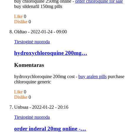
buy chloroquine 250mg online -
order chloroquine for sale
buy sildenafil 150mg pills
Like
0
Dislike
0
Oldtao
- 2022-01-24 - 09:00
Tiesioginė nuoroda
hydroxychloroquine 200mg…
Komentaras
hydroxychloroquine 200mg cost -
buy aralen pills
purchase
chloroquine generic
Like
0
Dislike
0
Unbsaa
- 2022-01-22 - 20:16
Tiesioginė nuoroda
order inderal 20mg online -…