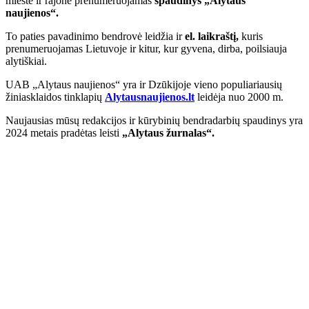
mieste ir rajone prenumeruojamas
spaudinys „Alytaus
naujienos“.
To paties pavadinimo bendrovė leidžia ir
el. laikraštį,
kuris
prenumeruojamas Lietuvoje ir kitur, kur gyvena, dirba, poilsiauja
alytiškiai.
UAB „Alytaus naujienos“ yra ir Dzūkijoje vieno populiariausių
žiniasklaidos tinklapių
Alytausnaujienos.lt
leidėja nuo 2000 m.
Naujausias mūsų redakcijos ir kūrybinių bendradarbių spaudinys yra
2024 metais pradėtas leisti
„Alytaus žurnalas“.