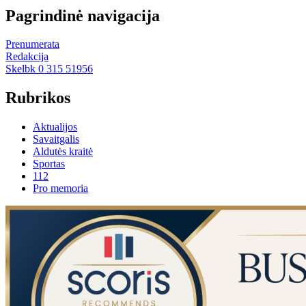
Pagrindinė navigacija
Prenumerata
Redakcija
Skelbk 0 315 51956
Rubrikos
Aktualijos
Savaitgalis
Aldutės kraitė
Sportas
112
Pro memoria