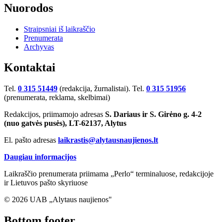
Nuorodos
Straipsniai iš laikraščio
Prenumerata
Archyvas
Kontaktai
Tel.
0 315 51449
(redakcija, žurnalistai). Tel.
0 315 51956
(prenumerata, reklama, skelbimai)
Redakcijos, priimamojo adresas
S. Dariaus ir S. Girėno g. 4-2
(nuo gatvės pusės), LT-62137, Alytus
El. pašto adresas
laikrastis@alytausnaujienos.lt
Daugiau informacijos
Laikraščio prenumerata priimama „Perlo“ terminaluose, redakcijoje
ir Lietuvos pašto skyriuose
© 2026 UAB „Alytaus naujienos"
Bottom footer