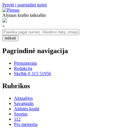
Pereiti į pagrindinį turinį
Alytaus krašto laikraštis
×
Pagrindinė navigacija
Prenumerata
Redakcija
Skelbk 0 315 51956
Rubrikos
Aktualijos
Savaitgalis
Aldutės kraitė
Sportas
112
Pro memoria