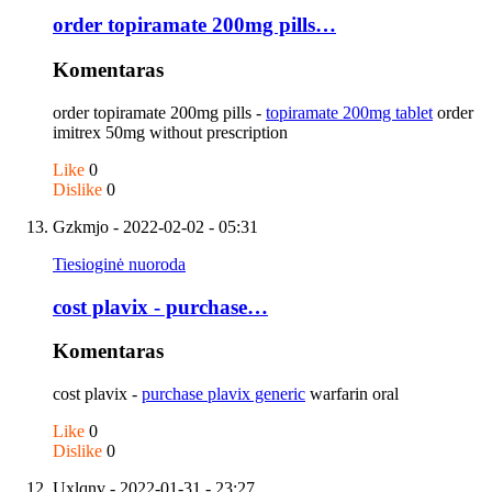
order topiramate 200mg pills…
Komentaras
order topiramate 200mg pills -
topiramate 200mg tablet
order
imitrex 50mg without prescription
Like
0
Dislike
0
Gzkmjo
- 2022-02-02 - 05:31
Tiesioginė nuoroda
cost plavix - purchase…
Komentaras
cost plavix -
purchase plavix generic
warfarin oral
Like
0
Dislike
0
Uxlqnv
- 2022-01-31 - 23:27