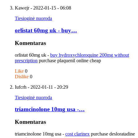
Kawejr
- 2022-01-15 - 06:08
Tiesioginė nuoroda
orlistat 60mg uk - buy…
Komentaras
orlistat 60mg uk -
buy hydroxychloroquine 200mg without
prescription
purchase plaquenil online cheap
Like
0
Dislike
0
Iufcrh
- 2022-01-11 - 20:29
Tiesioginė nuoroda
triamcinolone 10mg usa -…
Komentaras
triamcinolone 10mg usa -
cost clarinex
purchase desloratadine