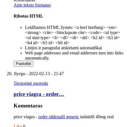
Apie teksto formatus
Ribotas HTML
Leidžiamos HTML žymės: <a href hreflang> <em>
<strong> <cite> <blockquote cite> <code> <ul type>
<ol start type> <li> <dl> <dt> <dd> <h2 id> <h3 id>
<h4 id> <h5 id> <h6 id>
Linijos ir paragrafai atskiriami automatiškai
Web page addresses and email addresses turn into links
automatically.
Jiyegu
- 2022-02-13 - 21:47
Tiesioginė nuoroda
price viagra - order…
Komentaras
price viagra -
order sildenafil generic
tadalafil 40mg oral
Like
0