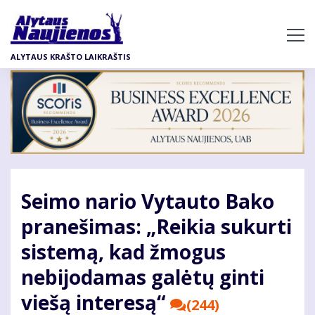
Pereiti
į
pagrindinį
ALYTAUS KRAŠTO LAIKRAŠTIS
turinį
Seimo nario Vytauto Bako
pranešimas: „Reikia sukurti
sistemą, kad žmogus
nebijodamas galėtų ginti
viešą interesą“
(244)