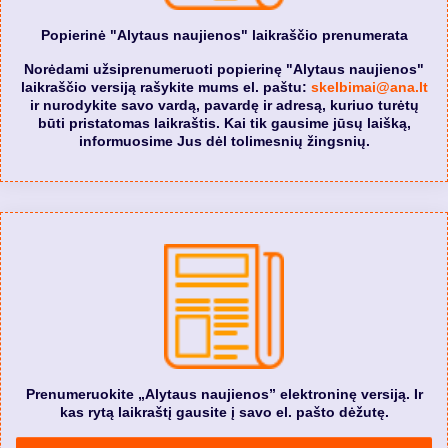
Popierinė "Alytaus naujienos" laikraščio prenumerata
Norėdami užsiprenumeruoti popierinę "Alytaus naujienos"
laikraščio versiją rašykite mums el. paštu:
skelbimai@ana.lt
ir nurodykite savo vardą, pavardę ir adresą, kuriuo turėtų
būti pristatomas laikraštis. Kai tik gausime jūsų laišką,
informuosime Jus dėl tolimesnių žingsnių.
Prenumeruokite „Alytaus naujienos” elektroninę versiją. Ir
kas rytą laikraštį gausite į savo el. pašto dėžutę.