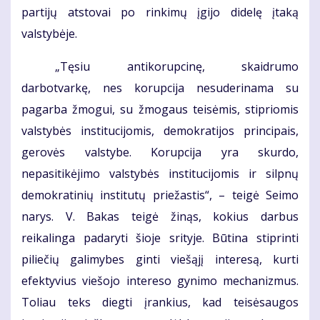
partijų atstovai po rinkimų įgijo didelę įtaką
valstybėje.
„Tęsiu antikorupcinę, skaidrumo
darbotvarkę, nes korupcija nesuderinama su
pagarba žmogui, su žmogaus teisėmis, stipriomis
valstybės institucijomis, demokratijos principais,
gerovės valstybe. Korupcija yra skurdo,
nepasitikėjimo valstybės institucijomis ir silpnų
demokratinių institutų priežastis“, – teigė Seimo
narys. V. Bakas teigė žinąs, kokius darbus
reikalinga padaryti šioje srityje. Būtina stiprinti
piliečių galimybes ginti viešąjį interesą, kurti
efektyvius viešojo intereso gynimo mechanizmus.
Toliau teks diegti įrankius, kad teisėsaugos