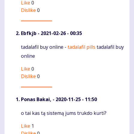
Like
0
Dislike
0
Ebfkjb
- 2021-02-26 - 00:35
tadalafil buy online -
tadalafil pills
tadalafil buy
Komentaras
online
Like
0
Dislike
0
Ponas Bakai,
- 2020-11-25 - 11:50
o tai kas tą sistemą jums trukdo kurti?
Komentaras
Like
1
Dislike
0