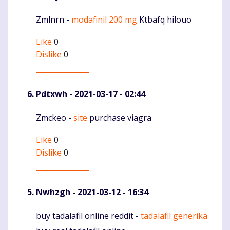
Zmlnrn -
modafinil 200 mg
Ktbafq hilouo
Komentaras
Like
0
Dislike
0
Pdtxwh
- 2021-03-17 - 02:44
Zmckeo -
site
purchase viagra
Komentaras
Like
0
Dislike
0
Nwhzgh
- 2021-03-12 - 16:34
buy tadalafil online reddit -
tadalafil generika
Komentaras