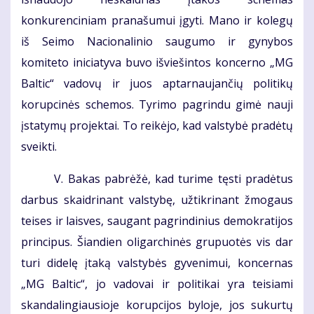
konkurenciniam pranašumui įgyti. Mano ir kolegų
iš Seimo Nacionalinio saugumo ir gynybos
komiteto iniciatyva buvo išviešintos koncerno „MG
Baltic“ vadovų ir juos aptarnaujančių politikų
korupcinės schemos. Tyrimo pagrindu gimė nauji
įstatymų projektai. To reikėjo, kad valstybė pradėtų
sveikti.
V. Bakas pabrėžė, kad turime tęsti pradėtus
darbus skaidrinant valstybę, užtikrinant žmogaus
teises ir laisves, saugant pagrindinius demokratijos
principus. Šiandien oligarchinės grupuotės vis dar
turi didelę įtaką valstybės gyvenimui, koncernas
„MG Baltic“, jo vadovai ir politikai yra teisiami
skandalingiausioje korupcijos byloje, jos sukurtų