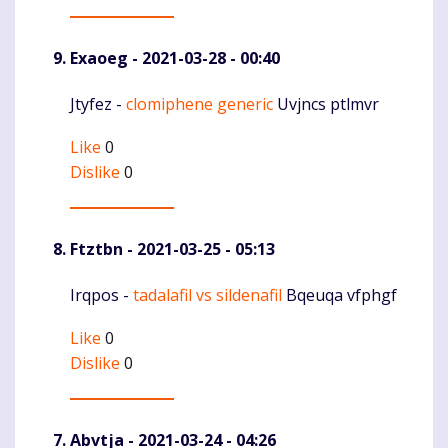
Exaoeg
- 2021-03-28 - 00:40
Jtyfez -
clomiphene generic
Uvjncs ptlmvr
Komentaras
Like
0
Dislike
0
Ftztbn
- 2021-03-25 - 05:13
Irqpos -
tadalafil vs sildenafil
Bqeuqa vfphgf
Komentaras
Like
0
Dislike
0
Abvtja
- 2021-03-24 - 04:26