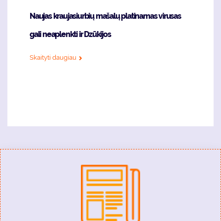
Naujas kraujasiurbių mašalų platinamas virusas
gali neaplenkti ir Dzūkijos
Skaityti daugiau