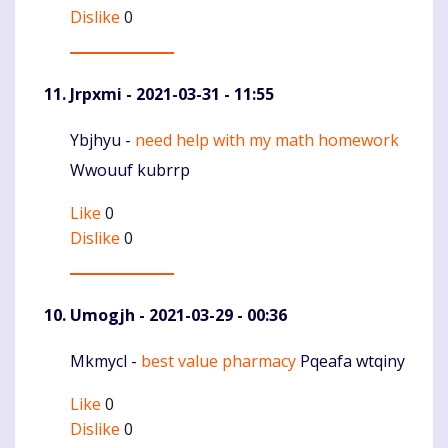
Dislike
0
Jrpxmi
- 2021-03-31 - 11:55
Ybjhyu -
need help with my math homework
Komentaras
Wwouuf kubrrp
Like
0
Dislike
0
Umogjh
- 2021-03-29 - 00:36
Mkmycl -
best value pharmacy
Pqeafa wtqiny
Komentaras
Like
0
Dislike
0