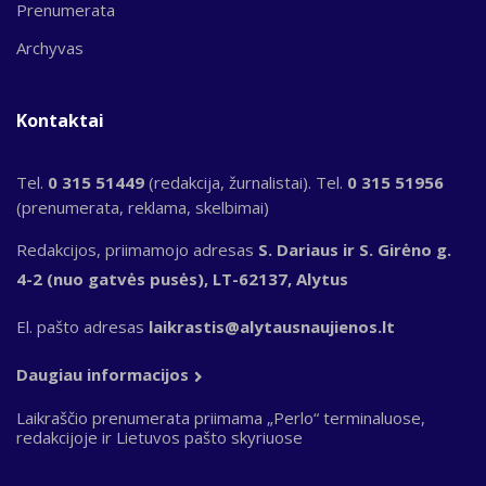
Prenumerata
Archyvas
Kontaktai
Tel.
0 315 51449
(redakcija, žurnalistai). Tel.
0 315 51956
(prenumerata, reklama, skelbimai)
Redakcijos, priimamojo adresas
S. Dariaus ir S. Girėno g.
4-2 (nuo gatvės pusės), LT-62137, Alytus
El. pašto adresas
laikrastis@alytausnaujienos.lt
Daugiau informacijos
Laikraščio prenumerata priimama „Perlo“ terminaluose,
redakcijoje ir Lietuvos pašto skyriuose