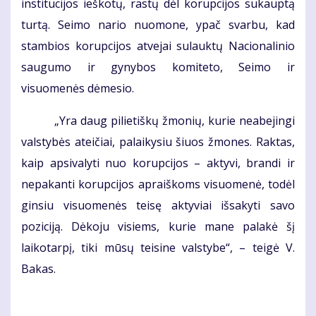
institucijos ieškotų, rastų dėl korupcijos sukauptą
turtą. Seimo nario nuomone, ypač svarbu, kad
stambios korupcijos atvejai sulauktų Nacionalinio
saugumo ir gynybos komiteto, Seimo ir
visuomenės dėmesio.
„Yra daug pilietiškų žmonių, kurie neabejingi
valstybės ateičiai, palaikysiu šiuos žmones. Raktas,
kaip apsivalyti nuo korupcijos – aktyvi, brandi ir
nepakanti korupcijos apraiškoms visuomenė, todėl
ginsiu visuomenės teisę aktyviai išsakyti savo
poziciją. Dėkoju visiems, kurie mane palakė šį
laikotarpį, tiki mūsų teisine valstybe“, – teigė V.
Bakas.