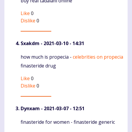
buy real tadalafil online
Like
0
Dislike
0
Sxakdm
- 2021-03-10 - 14:31
how much is propecia -
celebrities on propecia
Komentaras
finasteride drug
Like
0
Dislike
0
Dynxam
- 2021-03-07 - 12:51
finasteride for women -
finasteride generic
Komentaras