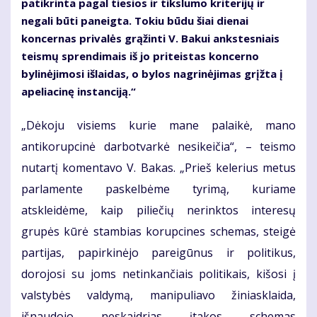
patikrinta pagal tiesios ir tikslumo kriterijų ir
negali būti paneigta. Tokiu būdu šiai dienai
koncernas privalės grąžinti V. Bakui ankstesniais
teismų sprendimais iš jo priteistas koncerno
bylinėjimosi išlaidas, o bylos nagrinėjimas grįžta į
apeliacinę instanciją.“
„Dėkoju visiems kurie mane palaikė, mano
antikorupcinė darbotvarkė nesikeičia“, – teismo
nutartį komentavo V. Bakas. „Prieš kelerius metus
parlamente paskelbėme tyrimą, kuriame
atskleidėme, kaip piliečių nerinktos interesų
grupės kūrė stambias korupcines schemas, steigė
partijas, papirkinėjo pareigūnus ir politikus,
dorojosi su joms netinkančiais politikais, kišosi į
valstybės valdymą, manipuliavo žiniasklaida,
išnaudojo neskaidrias įtakos schemas