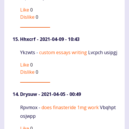
Like
0
Dislike
0
Hhxcrf
- 2021-04-09 - 10:43
Ykzwts -
custom essays writing
Lvcpch usipgj
Komentaras
Like
0
Dislike
0
Drysuw
- 2021-04-05 - 00:49
Rpvmox -
does finasteride 1mg work
Vbqhpt
Komentaras
osjwpp
Like
0