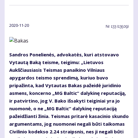
2020-11-20
Nr.
133 (13509)
Sandros Ponelienės, advokatės, kuri atstovavo
Vytautą Baką teisme, teigimu: „Lietuvos
Aukščiausiasis Teismas panaikino Vilniaus
apygardos teismo sprendimą, kuriuo buvo
pripažinta, kad Vytautas Bakas pažeidė juridinio
asmens, koncerno „MG Baltic“ dalykinę reputaciją,
ir patvirtino, jog V. Bako išsakyti teiginiai yra jo
nuomonė, o ne „MG Baltic“ dalykinę reputaciją
pažeidžianti žinia. Teismas pritarė kasacinio skundo
argumentams, jog nuomonei negali būti taikomas
Civilinio kodekso 2.24 straipsnis, nes ji negali būti