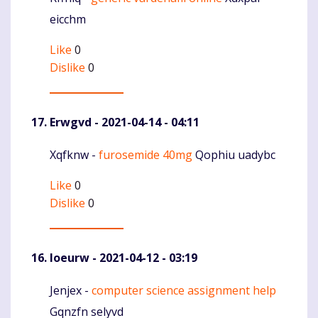
eicchm
Like
0
Dislike
0
Erwgvd
- 2021-04-14 - 04:11
Xqfknw -
furosemide 40mg
Qophiu uadybc
Komentaras
Like
0
Dislike
0
Ioeurw
- 2021-04-12 - 03:19
Jenjex -
computer science assignment help
Komentaras
Gqnzfn selyvd