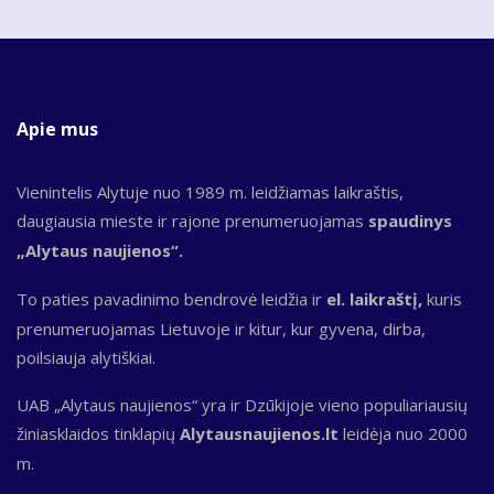
Apie mus
Vienintelis Alytuje nuo 1989 m. leidžiamas laikraštis,
daugiausia mieste ir rajone prenumeruojamas
spaudinys
„Alytaus naujienos“.
To paties pavadinimo bendrovė leidžia ir
el. laikraštį,
kuris
prenumeruojamas Lietuvoje ir kitur, kur gyvena, dirba,
poilsiauja alytiškiai.
UAB „Alytaus naujienos“ yra ir Dzūkijoje vieno populiariausių
žiniasklaidos tinklapių
Alytausnaujienos.lt
leidėja nuo 2000
m.