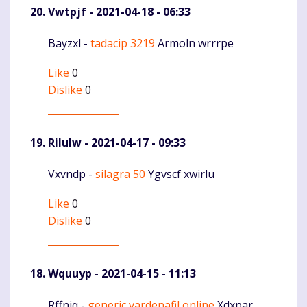
Vwtpjf
- 2021-04-18 - 06:33
Bayzxl -
tadacip 3219
Armoln wrrrpe
Komentaras
Like
0
Dislike
0
Rilulw
- 2021-04-17 - 09:33
Vxvndp -
silagra 50
Ygvscf xwirlu
Komentaras
Like
0
Dislike
0
Wquuyp
- 2021-04-15 - 11:13
Rffniq -
generic vardenafil online
Xdxpar
Komentaras