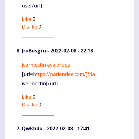
use[/url]
Like
0
Dislike
0
JruBusgru
- 2022-02-08 - 22:18
ivermectin eye drops
Komentaras
[url=
https://patientlee.com/]fda
ivermectin[/url]
Like
0
Dislike
0
Qwkhdu
- 2022-02-08 - 17:41