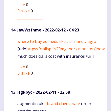
Like
0
Dislike
0
JawWzfnme
- 2022-02-12 - 04:23
where to buy ed meds like cialis and viagra
Komentaras
[url=
https://cialispills20mgsnorx.monster/]how
much does cialis cost with insurance[/url]
Like
0
Dislike
0
Hgkbyc
- 2022-02-11 - 22:58
augmentin uk -
brand clavulanate
order
Komentaras