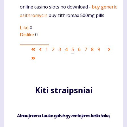
online casino slots no download -
buy generic
Komentaras
azithromycin
buy zithromax 500mg pills
Like
0
Dislike
0
Pagination
First
Ankstesnis
Puslapis
1
Puslapis
2
Puslapis
3
Puslapis
4
Current
5
Puslapis
6
Puslapis
7
Puslapis
8
Puslapis
9
Sekanti
page
puslapis
page
puslapi
Last
page
Kiti straipsniai
Atnaujinama Lauko gatvė gyventojams kelia šoką