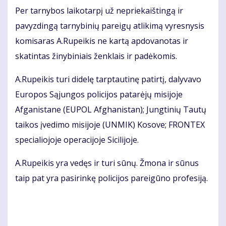
Per tarnybos laikotarpį už nepriekaištingą ir
pavyzdingą tarnybinių pareigų atlikimą vyresnysis
komisaras A.Rupeikis ne kartą apdovanotas ir
skatintas žinybiniais ženklais ir padėkomis.
A.Rupeikis turi didelę tarptautinę patirtį, dalyvavo
Europos Sąjungos policijos patarėjų misijoje
Afganistane (EUPOL Afghanistan); Jungtinių Tautų
taikos įvedimo misijoje (UNMIK) Kosove; FRONTEX
specialiojoje operacijoje Sicilijoje.
A.Rupeikis yra vedęs ir turi sūnų. Žmona ir sūnus
taip pat yra pasirinkę policijos pareigūno profesiją.