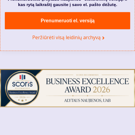
kas rytą laikraštį gausite į savo el. pašto dėžutę.
Prenumeruoti el. versiją
Peržiūrėti visą leidinių archyvą