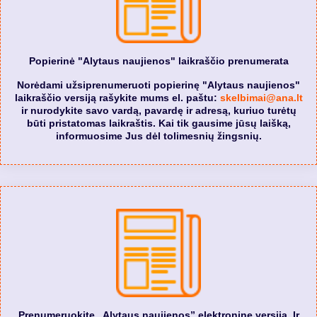
Popierinė "Alytaus naujienos" laikraščio prenumerata
Norėdami užsiprenumeruoti popierinę "Alytaus naujienos"
laikraščio versiją rašykite mums el. paštu:
skelbimai@ana.lt
ir nurodykite savo vardą, pavardę ir adresą, kuriuo turėtų
būti pristatomas laikraštis. Kai tik gausime jūsų laišką,
informuosime Jus dėl tolimesnių žingsnių.
Prenumeruokite „Alytaus naujienos” elektroninę versiją. Ir