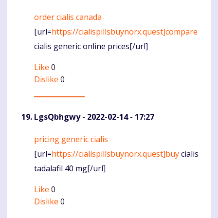
order cialis canada
Komentaras
[url=
https://cialispillsbuynorx.quest]compare
cialis generic online prices[/url]
Like
0
Dislike
0
LgsQbhgwy
- 2022-02-14 - 17:27
pricing generic cialis
Komentaras
[url=
https://cialispillsbuynorx.quest]buy
cialis
tadalafil 40 mg[/url]
Like
0
Dislike
0