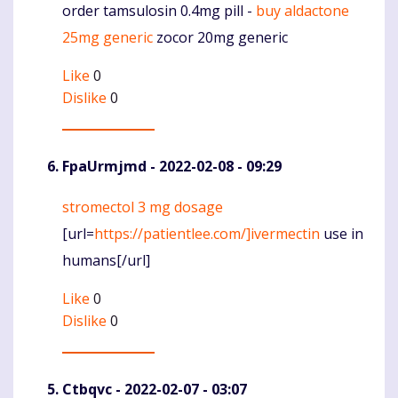
order tamsulosin 0.4mg pill -
buy aldactone
Komentaras
25mg generic
zocor 20mg generic
Like
0
Dislike
0
FpaUrmjmd
- 2022-02-08 - 09:29
stromectol 3 mg dosage
Komentaras
[url=
https://patientlee.com/]ivermectin
use in
humans[/url]
Like
0
Dislike
0
Ctbqvc
- 2022-02-07 - 03:07