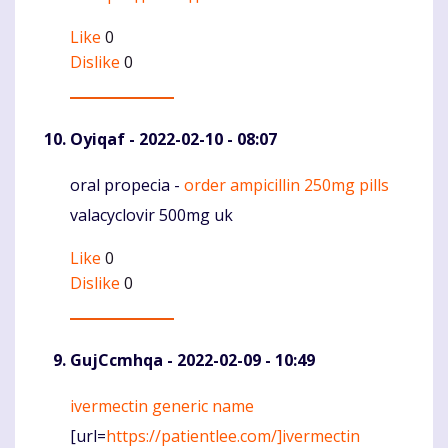
Like
0
Dislike
0
Oyiqaf
- 2022-02-10 - 08:07
oral propecia -
order ampicillin 250mg pills
Komentaras
valacyclovir 500mg uk
Like
0
Dislike
0
GujCcmhqa
- 2022-02-09 - 10:49
ivermectin generic name
Komentaras
[url=
https://patientlee.com/]ivermectin