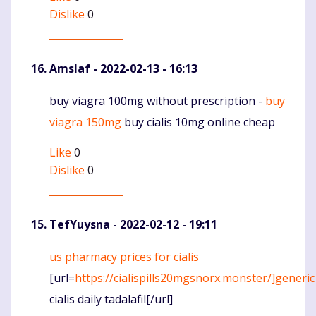
Dislike
0
Amslaf
- 2022-02-13 - 16:13
buy viagra 100mg without prescription -
buy
Komentaras
viagra 150mg
buy cialis 10mg online cheap
Like
0
Dislike
0
TefYuysna
- 2022-02-12 - 19:11
us pharmacy prices for cialis
Komentaras
[url=
https://cialispills20mgsnorx.monster/]generic
cialis daily tadalafil[/url]