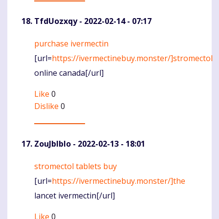
TfdUozxqy
- 2022-02-14 - 07:17
purchase ivermectin
Komentaras
[url=
https://ivermectinebuy.monster/]stromectol
online canada[/url]
Like
0
Dislike
0
ZouJblblo
- 2022-02-13 - 18:01
stromectol tablets buy
Komentaras
[url=
https://ivermectinebuy.monster/]the
lancet ivermectin[/url]
Like
0