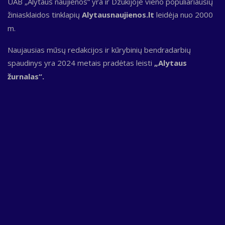
UAB „Alytaus naujienos“ yra ir Dzūkijoje vieno populiariausių
žiniasklaidos tinklapių
Alytausnaujienos.lt
leidėja nuo 2000
m.
Naujausias mūsų redakcijos ir kūrybinių bendradarbių
spaudinys yra 2024 metais pradėtas leisti
„Alytaus
žurnalas“.