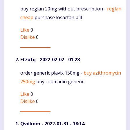
buy reglan 20mg without prescription -
reglan
Komentaras
cheap
purchase losartan pill
Like
0
Dislike
0
Ftzafq
- 2022-02-02 - 01:28
order generic plavix 150mg -
buy azithromycin
Komentaras
250mg
buy coumadin generic
Like
0
Dislike
0
Qvdlmm
- 2022-01-31 - 18:14