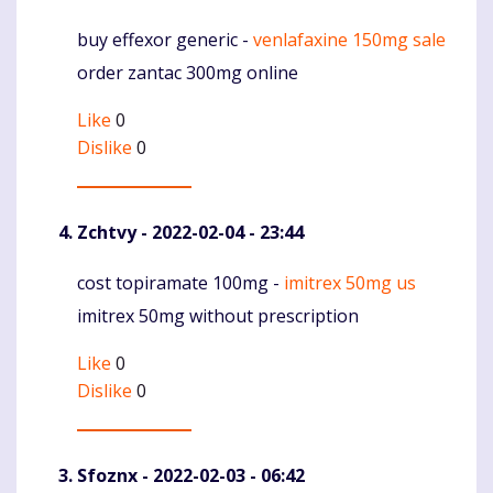
buy effexor generic -
venlafaxine 150mg sale
Komentaras
order zantac 300mg online
Like
0
Dislike
0
Zchtvy
- 2022-02-04 - 23:44
cost topiramate 100mg -
imitrex 50mg us
Komentaras
imitrex 50mg without prescription
Like
0
Dislike
0
Sfoznx
- 2022-02-03 - 06:42