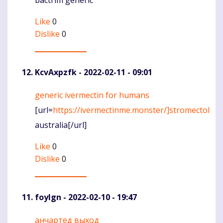
bactrim generic
Like
0
Dislike
0
KcvAxpzfk
- 2022-02-11 - 09:01
generic ivermectin for humans
Komentaras
[url=
https://ivermectinme.monster/]stromectol
australia[/url]
Like
0
Dislike
0
foylgn
- 2022-02-10 - 19:47
анчартед выход
Komentaras