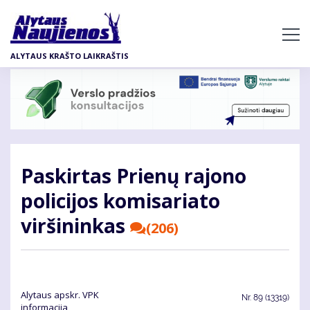
Pereiti
į
pagrindinį
ALYTAUS KRAŠTO LAIKRAŠTIS
turinį
Paskirtas Prienų rajono
policijos komisariato
viršininkas
(206)
Alytaus apskr. VPK
Nr.
89 (13319)
informacija