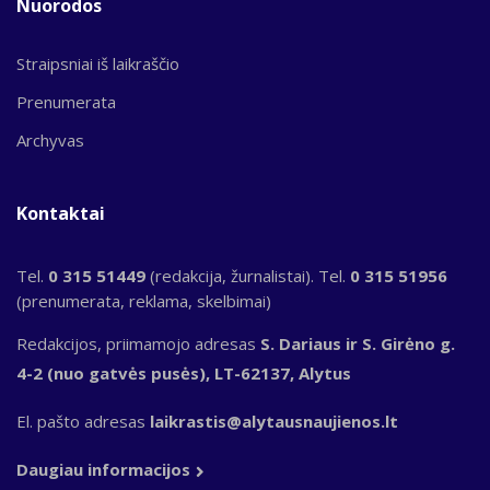
Nuorodos
Straipsniai iš laikraščio
Prenumerata
Archyvas
Kontaktai
Tel.
0 315 51449
(redakcija, žurnalistai). Tel.
0 315 51956
(prenumerata, reklama, skelbimai)
Redakcijos, priimamojo adresas
S. Dariaus ir S. Girėno g.
4-2 (nuo gatvės pusės), LT-62137, Alytus
El. pašto adresas
laikrastis@alytausnaujienos.lt
Daugiau informacijos