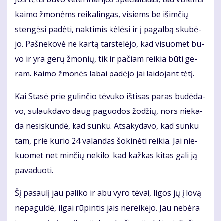
kai­mo žmo­nėms rei­ka­lin­gas, vi­siems be iš­im­čių
sten­gė­si pa­dė­ti, nak­ti­mis kė­lė­si ir į pa­gal­bą sku­bė­
jo. Pa­šne­ko­vė ne kar­tą tars­te­lė­jo, kad vi­suo­met bu­
vo ir yra ge­rų žmo­nių, tik ir pa­čiam rei­kia bū­ti ge­
ram. Kai­mo žmo­nės la­bai pa­dė­jo jai lai­do­jant tė­tį.
Kai Sta­sė prie gu­lin­čio tė­vu­ko iš­ti­sas pa­ras bu­dė­da­
vo, su­lauk­da­vo daug pa­guo­dos žo­džių, nors nie­ka­
da ne­si­skun­dė, kad sun­ku. At­sa­ky­da­vo, kad sun­ku
tam, prie ku­rio 24 va­lan­das šo­ki­nė­ti rei­kia. Jai nie­
kuo­met net min­čių ne­ki­lo, kad kaž­kas ki­tas ga­li ją
pa­va­duo­ti.
Šį pa­sau­lį jau pa­li­ko ir abu vy­ro tė­vai, li­gos jų į lo­vą
ne­pa­gul­dė, il­gai rū­pin­tis jais ne­rei­kė­jo. Jau ne­bė­ra