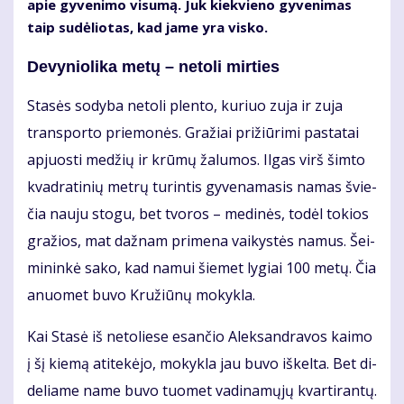
apie gy­ve­ni­mo vi­su­mą. Juk kiek­vie­no gy­ve­ni­mas
taip su­dė­lio­tas, kad ja­me yra vis­ko.
De­vy­nio­li­ka me­tų – ne­to­li mir­ties
Sta­sės so­dy­ba ne­to­li plen­to, ku­riuo zu­ja ir zu­ja
trans­por­to prie­mo­nės. Gra­žiai pri­žiū­ri­mi pa­sta­tai
ap­juos­ti me­džių ir krū­mų ža­lu­mos. Il­gas virš šim­to
kvad­ra­ti­nių met­rų tu­rin­tis gy­ve­na­ma­sis na­mas švie­
čia nau­ju sto­gu, bet tvo­ros – me­di­nės, to­dėl to­kios
gra­žios, mat daž­nam pri­me­na vai­kys­tės na­mus. Šei­
mi­nin­kė sa­ko, kad na­mui šie­met ly­giai 100 me­tų. Čia
anuo­met bu­vo Kru­žiū­nų mo­kyk­la.
Kai Sta­sė iš ne­to­lie­se esan­čio Alek­san­dra­vos kai­mo
į šį kie­mą ati­te­kė­jo, mo­kyk­la jau bu­vo iš­kel­ta. Bet di­
de­lia­me na­me bu­vo tuo­met va­di­na­mų­jų kvar­ti­ran­tų.