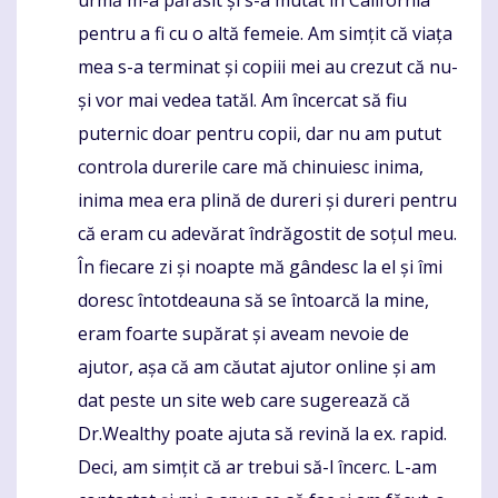
urmă m-a părăsit și s-a mutat în California
pentru a fi cu o altă femeie. Am simțit că viața
mea s-a terminat și copiii mei au crezut că nu-
și vor mai vedea tatăl. Am încercat să fiu
puternic doar pentru copii, dar nu am putut
controla durerile care mă chinuiesc inima,
inima mea era plină de dureri și dureri pentru
că eram cu adevărat îndrăgostit de soțul meu.
În fiecare zi și noapte mă gândesc la el și îmi
doresc întotdeauna să se întoarcă la mine,
eram foarte supărat și aveam nevoie de
ajutor, așa că am căutat ajutor online și am
dat peste un site web care sugerează că
Dr.Wealthy poate ajuta să revină la ex. rapid.
Deci, am simțit că ar trebui să-l încerc. L-am