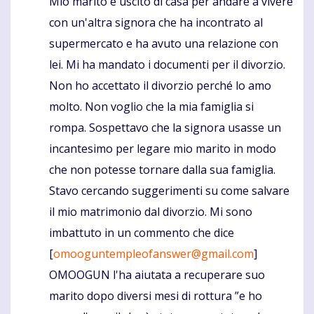
Mio marito è uscito di casa per andare a vivere
Komentaras
con un'altra signora che ha incontrato al
supermercato e ha avuto una relazione con
lei. Mi ha mandato i documenti per il divorzio.
Non ho accettato il divorzio perché lo amo
molto. Non voglio che la mia famiglia si
rompa. Sospettavo che la signora usasse un
incantesimo per legare mio marito in modo
che non potesse tornare dalla sua famiglia.
Stavo cercando suggerimenti su come salvare
il mio matrimonio dal divorzio. Mi sono
imbattuto in un commento che dice
[
omooguntempleofanswer@gmail.com
]
OMOOGUN l'ha aiutata a recuperare suo
marito dopo diversi mesi di rottura ”e ho