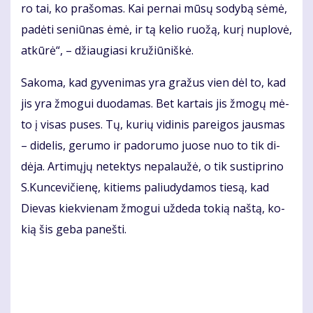
ro tai, ko pra­šo­mas. Kai per­nai mū­sų so­dy­bą sė­mė,
pa­dė­ti se­niū­nas ėmė, ir tą ke­lio ruo­žą, ku­rį nu­plo­vė,
at­kū­rė“, – džiau­gia­si kru­žiū­niš­kė.
Sa­ko­ma, kad gy­ve­ni­mas yra gra­žus vien dėl to, kad
jis yra žmo­gui duo­da­mas. Bet kar­tais jis žmo­gų mė­
to į vi­sas pu­ses. Tų, ku­rių vi­di­nis pa­rei­gos jaus­mas
– di­de­lis, ge­ru­mo ir pa­do­ru­mo juo­se nuo to tik di­
dė­ja. Ar­ti­mų­jų ne­tek­tys ne­pa­lau­žė, o tik su­stip­ri­no
S.Kun­ce­vi­čie­nę, ki­tiems pa­liu­dy­da­mos tie­są, kad
Die­vas kiek­vie­nam žmo­gui už­de­da to­kią naš­tą, ko­
kią šis ge­ba pa­neš­ti.