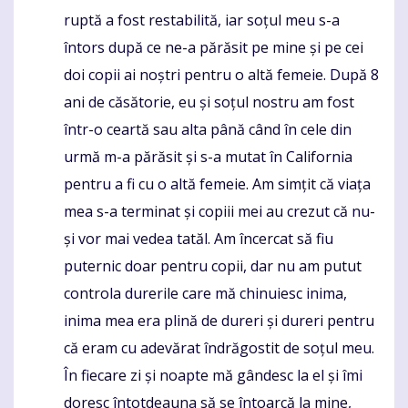
ruptă a fost restabilită, iar soțul meu s-a
întors după ce ne-a părăsit pe mine și pe cei
doi copii ai noștri pentru o altă femeie. După 8
ani de căsătorie, eu și soțul nostru am fost
într-o ceartă sau alta până când în cele din
urmă m-a părăsit și s-a mutat în California
pentru a fi cu o altă femeie. Am simțit că viața
mea s-a terminat și copiii mei au crezut că nu-
și vor mai vedea tatăl. Am încercat să fiu
puternic doar pentru copii, dar nu am putut
controla durerile care mă chinuiesc inima,
inima mea era plină de dureri și dureri pentru
că eram cu adevărat îndrăgostit de soțul meu.
În fiecare zi și noapte mă gândesc la el și îmi
doresc întotdeauna să se întoarcă la mine,