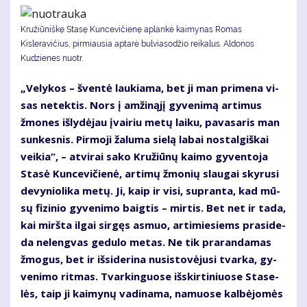
Kružiūniškę Stasę Kuncevičienę aplankė kaimynas Romas
Kisleravičius, pirmiausia aptarė bulviasodžio reikalus. Aldonos
Kudzienes nuotr.
„Ve­ly­kos – šven­tė lau­kia­ma, bet ji man pri­me­na vi­
sas ne­tek­tis. Nors į am­ži­ną­jį gy­ve­ni­mą ar­ti­mus
žmo­nes iš­ly­dė­jau įvai­riu me­tų lai­ku, pa­va­sa­ris man
sun­kes­nis. Pir­mo­ji ža­lu­ma sie­lą la­bai nos­tal­giš­kai
vei­kia“, – at­vi­rai sa­ko Kru­žiū­nų kai­mo gy­ven­to­ja
Sta­sė Kun­ce­vi­čie­nė, ar­ti­mų žmo­nių slau­gai sky­ru­si
de­vy­nio­li­ka me­tų. Ji, kaip ir vi­si, su­pran­ta, kad mū­
sų fi­zi­nio gy­ve­ni­mo baig­tis – mir­tis. Bet net ir ta­da,
kai mirš­ta il­gai sir­gęs as­muo, ar­ti­mie­siems pra­si­de­
da ne­leng­vas ge­du­lo me­tas. Ne tik pra­ran­da­mas
žmo­gus, bet ir iš­si­de­ri­na nu­si­sto­vė­ju­si tvar­ka, gy­
ve­ni­mo rit­mas. Tvar­kin­guo­se iš­skir­ti­niuo­se Sta­se­
lės, taip ji kai­my­nų va­di­na­ma, na­muo­se kal­bė­jo­mės