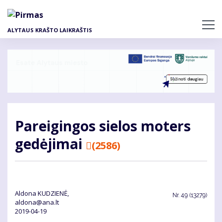
Pereiti
į
pagrindinį
ALYTAUS KRAŠTO LAIKRAŠTIS
turinį
Pa­rei­gin­gos sie­los mo­ters
ge­dė­ji­mai
(2586)
Aldona KUDZIENĖ,
Nr.
49 (13279)
aldona@ana.lt
2019-04-19