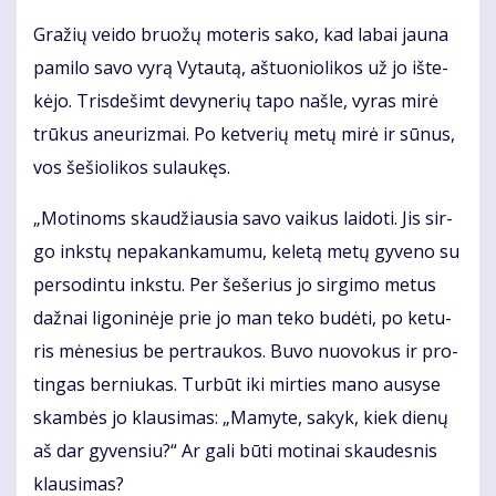
Gra­žių vei­do bruo­žų mo­te­ris sa­ko, kad la­bai jau­na
pa­mi­lo sa­vo vy­rą Vy­tau­tą, aš­tuo­nio­li­kos už jo iš­te­
kė­jo. Tris­de­šimt de­vy­ne­rių ta­po naš­le, vy­ras mi­rė
trū­kus aneu­riz­mai. Po ket­ve­rių me­tų mi­rė ir sū­nus,
vos še­šio­li­kos su­lau­kęs.
„Mo­ti­noms skau­džiau­sia sa­vo vai­kus lai­do­ti. Jis sir­
go inks­tų ne­pa­kan­ka­mu­mu, ke­le­tą me­tų gy­ve­no su
per­so­din­tu inks­tu. Per še­še­rius jo sir­gi­mo me­tus
daž­nai li­go­ni­nė­je prie jo man te­ko bu­dė­ti, po ke­tu­
ris mė­ne­sius be per­trau­kos. Bu­vo nuo­vo­kus ir pro­
tin­gas ber­niu­kas. Tur­būt iki mir­ties ma­no au­sy­se
skam­bės jo klau­si­mas: „Ma­my­te, sa­kyk, kiek die­nų
aš dar gy­ven­siu?“ Ar ga­li bū­ti mo­ti­nai skau­des­nis
klau­si­mas?