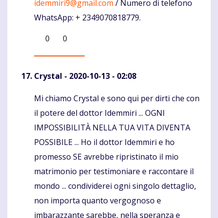
idemmiri9@gmail.com
/ Numero di telefono
WhatsApp: + 2349070818779.
0
0
Crystal
- 2020-10-13 - 02:08
Mi chiamo Crystal e sono qui per dirti che con
Komentaras
il potere del dottor Idemmiri ... OGNI
IMPOSSIBILITÀ NELLA TUA VITA DIVENTA
POSSIBILE ... Ho il dottor Idemmiri e ho
promesso SE avrebbe ripristinato il mio
matrimonio per testimoniare e raccontare il
mondo ... condividerei ogni singolo dettaglio,
non importa quanto vergognoso e
imbarazzante sarebbe, nella speranza e