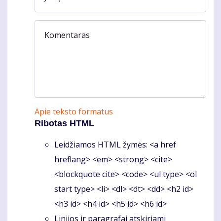
Komentaras
Apie teksto formatus
Ribotas HTML
Leidžiamos HTML žymės: <a href
hreflang> <em> <strong> <cite>
<blockquote cite> <code> <ul type> <ol
start type> <li> <dl> <dt> <dd> <h2 id>
<h3 id> <h4 id> <h5 id> <h6 id>
Linijos ir paragrafai atskiriami