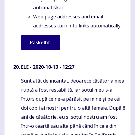
automatiškai
Web page addresses and email
addresses turn into links automatically.
ELE
- 2020-10-13 - 12:27
Sunt atât de încântat, deoarece căsătoria mea
Komentaras
ruptă a fost restabilită, iar soțul meu s-a
întors după ce ne-a părăsit pe mine și pe cei
doi copii ai noștri pentru o altă femeie. După 8
ani de căsătorie, eu și soțul nostru am fost
într-o ceartă sau alta până când în cele din