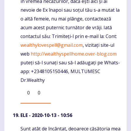
în vremea necazurilor, dacă ești aici și ai
nevoie de Ex înapoi sau soțul tău s-a mutat la
o altă femeie, nu mai plânge, contactează
acum acest puternic turnător de vrăji. Iată
contactul său: Trimiteți-l prin e-mail la: Cont:
wealthylovespell@gmail.com
, vizitați site-ul
web
http://wealthyspellhome.over-blog.com
puteți să-l sunați sau să-l adăugați pe Whats-
app: +2348105150446, MULTUMESC
Dr.Wealthy
0
0
ELE
- 2020-10-13 - 10:56
Sunt atât de încântat, deoarece căsătoria mea
Komentaras