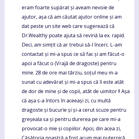
eram foarte supărat și aveam nevoie de
ajutor, așa că am căutat ajutor online și am
dat peste un site web care sugerează că
Dr.Wealthy poate ajuta să revină la ex. rapid.
Deci, am simțit că ar trebui să-l încerc. L-am
contactat și mi-a spus ce să fac și am făcut-o
apoi a făcut o (Vrajă de dragoste) pentru
mine. 28 de ore mai târziu, soțul meu m-a
sunat cu adevărat și mi-a spus că îi este atât
de dor de mine și de copii, atât de uimitor !! Așa
că așa s-a întors în aceeași zi, cu multă
dragoste și bucurie și și-a cerut scuze pentru
greșeala sa și pentru durerea pe care mi-a
provocat-o mie și copiilor. Apoi, din acea zi,
Căsătoria noastră a fost acum mai puternică