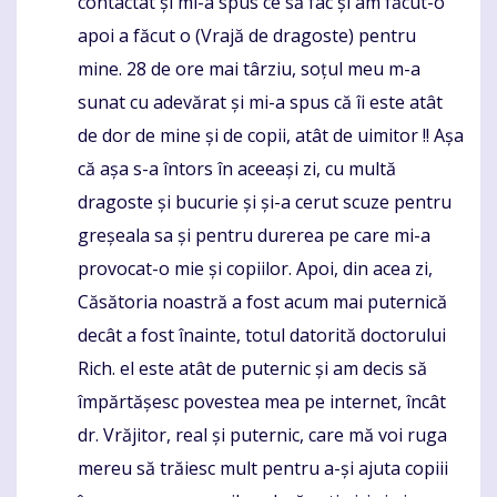
contactat și mi-a spus ce să fac și am făcut-o
apoi a făcut o (Vrajă de dragoste) pentru
mine. 28 de ore mai târziu, soțul meu m-a
sunat cu adevărat și mi-a spus că îi este atât
de dor de mine și de copii, atât de uimitor !! Așa
că așa s-a întors în aceeași zi, cu multă
dragoste și bucurie și și-a cerut scuze pentru
greșeala sa și pentru durerea pe care mi-a
provocat-o mie și copiilor. Apoi, din acea zi,
Căsătoria noastră a fost acum mai puternică
decât a fost înainte, totul datorită doctorului
Rich. el este atât de puternic și am decis să
împărtășesc povestea mea pe internet, încât
dr. Vrăjitor, real și puternic, care mă voi ruga
mereu să trăiesc mult pentru a-și ajuta copiii