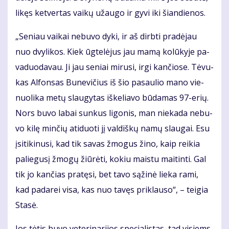
li­kęs ket­ver­tas vai­kų už­au­go ir gy­vi iki šian­die­nos.
„Se­niau vai­kai ne­bu­vo dy­ki, ir aš dirb­ti pra­dė­jau
nuo dvy­li­kos. Kiek ūg­te­lė­jus jau ma­mą ko­lū­ky­je pa­
va­duo­da­vau. Ji jau se­niai mi­ru­si, ir­gi kan­čio­se. Tė­vu­
kas Al­fon­sas Bu­ne­vi­čius iš šio pa­sau­lio ma­no vie­
nuo­li­ka me­tų slau­gy­tas iš­ke­lia­vo bū­da­mas 97-erių.
Nors bu­vo la­bai sun­kus li­go­nis, man nie­ka­da ne­bu­
vo ki­lę min­čių ati­duo­ti jį val­diš­kų na­mų slau­gai. Esu
įsi­ti­ki­nu­si, kad tik sa­vas žmo­gus ži­no, kaip rei­kia
pa­lie­gu­sį žmo­gų žiū­rė­ti, ko­kiu mais­tu mai­tin­ti. Gal
tik jo kan­čias pra­tę­si, bet ta­vo są­ži­nė lie­ka ra­mi,
kad pa­da­rei vi­sa, kas nuo ta­vęs pri­klau­so“, – tei­gia
Sta­sė.
Jos tė­tis bu­vo ve­te­ri­na­ri­jos spe­cia­lis­tas, tad vi­siems