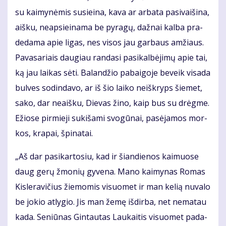
su kai­my­nė­mis su­si­ei­na, ka­va ar ar­ba­ta pa­si­vai­ši­na,
aiš­ku, neap­si­ei­na­ma be py­ra­gų, daž­nai kal­ba pra­
de­da­ma apie li­gas, nes vi­sos jau gar­baus am­žiaus.
Pa­va­sa­riais dau­giau ran­da­si pa­si­kal­bė­ji­mų apie tai,
ką jau lai­kas sė­ti. Ba­lan­džio pa­bai­go­je be­veik vi­sa­da
bul­ves so­din­da­vo, ar iš šio lai­ko ne­iš­kryps šie­met,
sa­ko, dar ne­aiš­ku, Die­vas ži­no, kaip bus su drėg­me.
Ežio­se pir­mie­ji su­ki­ša­mi svo­gū­nai, pa­sė­ja­mos mor­
kos, kra­pai, špi­na­tai.
„Aš dar pa­si­kar­to­siu, kad ir šian­die­nos kai­muo­se
daug ge­rų žmo­nių gy­ve­na. Ma­no kai­my­nas Ro­mas
Kis­le­ra­vi­čius žie­mo­mis vi­suo­met ir man ke­lią nu­va­lo
be jo­kio at­ly­gio. Jis man že­mę iš­dir­ba, net ne­ma­tau
ka­da. Se­niū­nas Gin­tau­tas Lau­kai­tis vi­suo­met pa­da­