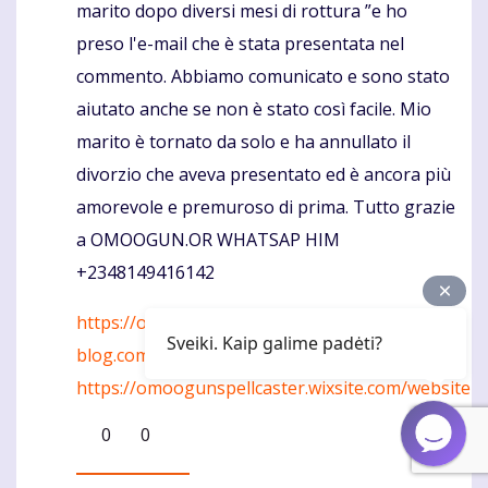
marito dopo diversi mesi di rottura ”e ho
preso l'e-mail che è stata presentata nel
commento. Abbiamo comunicato e sono stato
aiutato anche se non è stato così facile. Mio
marito è tornato da solo e ha annullato il
divorzio che aveva presentato ed è ancora più
amorevole e premuroso di prima. Tutto grazie
a OMOOGUN.OR WHATSAP HIM
+2348149416142
https://omooguntempleofanswer.over-
Sveiki. Kaip galime padėti?
blog.com
https://omoogunspellcaster.wixsite.com/website
0
0