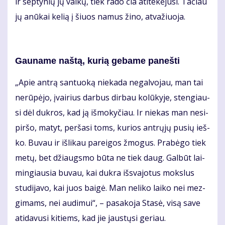
ir sep­ty­nių jų vai­kų, tiek ra­do čia ati­te­kė­ju­si. Ta­čiau
jų anū­kai ke­lią į šiuos na­mus ži­no, at­va­žiuo­ja.
Gau­na­me naš­tą, ku­rią ge­ba­me pa­neš­ti
„Apie an­trą san­tuo­ką nie­ka­da ne­gal­vo­jau, man tai
ne­rū­pė­jo, įvai­rius dar­bus dir­bau ko­lū­ky­je, sten­giau­
si dėl duk­ros, kad ją iš­mo­ky­čiau. Ir nie­kas man ne­si­
pir­šo, ma­tyt, per­ša­si toms, ku­rios ant­rų­jų pu­sių ieš­
ko. Bu­vau ir iš­li­kau pa­rei­gos žmo­gus. Pra­bė­go tiek
me­tų, bet džiaugs­mo bū­ta ne tiek daug. Gal­būt lai­
min­giau­sia bu­vau, kai duk­ra iš­sva­jo­tus moks­lus
stu­di­ja­vo, kai juos bai­gė. Man ne­li­ko lai­ko nei mez­
gi­mams, nei au­di­mui“, – pa­sa­ko­ja Sta­sė, vi­są sa­ve
ati­da­vu­si ki­tiems, kad jie jaus­tų­si ge­riau.