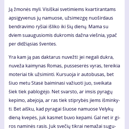
Ją žmo­nės my­li. Vi­siš­kai sve­ti­miems kvar­ti­ran­tams
ap­si­gy­ve­nus jų na­muo­se, už­si­mez­gę nuo­šir­daus
ben­dra­vi­mo ry­šiai iš­li­ko iki šių die­nų. Ma­ma su
dviem su­au­gu­sio­mis duk­ro­mis daž­na vieš­nia, ypač
per di­dži­ą­sias šven­tes.
Yra kam ją pas dak­ta­rus nu­vež­ti: jei ne­ga­li duk­ra,
nu­ve­ža kai­my­nas Ro­mas, pus­se­se­rės vy­ras, te­rei­kia
mo­te­riai tik už­si­min­ti. Kur­suo­ja ir au­to­bu­sas, bet
šiuo me­tu Sta­sė bai­mi­na­si va­žiuo­ti juo, svei­ka­ta
šiek tiek pa­blo­gė­jo. Net svars­to, ar im­sis py­ra­gų
ke­pi­mo, abe­jo­ja, ar ras tiek stip­ry­bės jiems iš­min­ky­
ti. Bet aiš­ku, kad py­ra­gai šiuo­se na­muo­se Ve­ly­kų
die­ną kve­pės, juk kas­met bu­vo ke­pa­mi. Gal net ir gi­
ros na­mi­nės ra­sis. Juk sve­čių tik­rai ne­ma­žai su­gu­