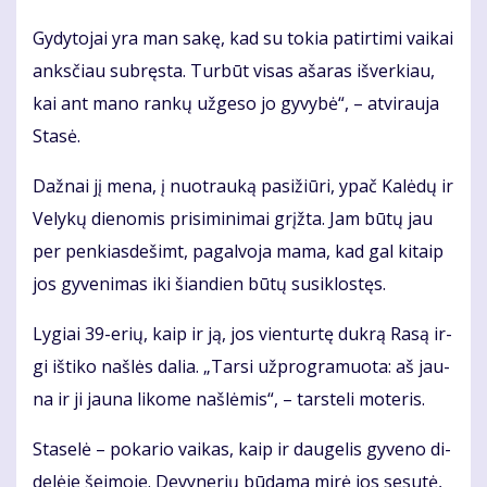
Gy­dy­to­jai yra man sa­kę, kad su to­kia pa­tir­ti­mi vai­kai
anks­čiau su­bręs­ta. Tur­būt vi­sas aša­ras iš­ver­kiau,
kai ant ma­no ran­kų už­ge­so jo gy­vy­bė“, – at­vi­rau­ja
Sta­sė.
Daž­nai jį me­na, į nuo­trau­ką pa­si­žiū­ri, ypač Ka­lė­dų ir
Ve­ly­kų die­no­mis pri­si­mi­ni­mai grįž­ta. Jam bū­tų jau
per pen­kias­de­šimt, pa­gal­vo­ja ma­ma, kad gal ki­taip
jos gy­ve­ni­mas iki šian­dien bū­tų su­si­klos­tęs.
Ly­giai 39-erių, kaip ir ją, jos vien­tur­tę duk­rą Ra­są ir­
gi iš­ti­ko naš­lės da­lia. „Tar­si už­prog­ra­muo­ta: aš jau­
na ir ji jau­na li­ko­me naš­lė­mis“, – tars­te­li mo­te­ris.
Sta­se­lė – po­ka­rio vai­kas, kaip ir dau­ge­lis gy­ve­no di­
de­lė­je šei­mo­je. De­vy­ne­rių bū­da­ma mi­rė jos se­su­tė,