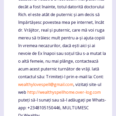
decât a fost înainte, totul datorită doctorului
Rich. el este atât de puternic și am decis să
împărtășesc povestea mea pe internet, încât
dr. Vrăjitor, real și puternic, care mă voi ruga
mereu să trăiesc mult pentru a-și ajuta copiii
în vremea necazurilor, dacă ești aici și ai
nevoie de Ex înapoi sau soțul tău s-a mutat la
o altă femeie, nu mai plânge, contactează
acum acest puternic turnător de vrăji. Iată
contactul său: Trimiteți-l prin e-mail la: Cont:
wealthylovespell@gmail.com
, vizitați site-ul
web
http://wealthyspellhome.over-log.com
puteți să-l sunați sau să-l adăugați pe Whats-
app: +2348105150446, MULTUMESC
Dr.Wealthy