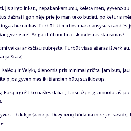
ti. Jis sir­go inks­tų ne­pa­kan­ka­mu­mu, ke­le­tą me­tų gy­ve­no su
­tus daž­nai li­go­ni­nė­je prie jo man te­ko bu­dė­ti, po ke­tu­ris mė
tin­gas ber­niu­kas. Tur­būt iki mir­ties ma­no au­sy­se skam­bės j
ar gy­ven­siu?“ Ar ga­li bū­ti mo­ti­nai skau­des­nis klau­si­mas?
ti­mi vai­kai anks­čiau su­bręs­ta. Tur­būt vi­sas aša­ras iš­ver­kiau,
au­ja Sta­sė.
 Ka­lė­dų ir Ve­ly­kų die­no­mis pri­si­mi­ni­mai grįž­ta. Jam bū­tų jau
taip jos gy­ve­ni­mas iki šian­dien bū­tų su­si­klos­tęs.
 Ra­są ir­gi iš­ti­ko naš­lės da­lia. „Tar­si už­prog­ra­muo­ta: aš jau­
s.
y­ve­no di­de­lė­je šei­mo­je. De­vy­ne­rių bū­da­ma mi­rė jos se­su­tė, l
os.