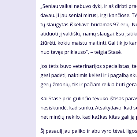
„Se­niau vai­kai ne­bu­vo dy­ki, ir aš dirb­ti pr
da­vau. Ji jau se­niai mi­ru­si, ir­gi kan­čio­se.
tų slau­gy­tas iš­ke­lia­vo bū­da­mas 97-erių. N
ati­duo­ti jį val­diš­kų na­mų slau­gai. Esu įsi­ti
žiū­rė­ti, ko­kiu mais­tu mai­tin­ti. Gal tik jo ka
nuo ta­vęs pri­klau­so“, – tei­gia Sta­sė.
Jos tė­tis bu­vo ve­te­ri­na­ri­jos spe­cia­lis­ta
gė­si pa­dė­ti, nak­ti­mis kė­lė­si ir į pa­gal­bą 
ge­rų žmo­nių, tik ir pa­čiam rei­kia bū­ti ge­ram
Kai Sta­sė prie gu­lin­čio tė­vu­ko iš­ti­sas pa
ne­si­skun­dė, kad sun­ku. At­sa­ky­da­vo, kad su
net min­čių ne­ki­lo, kad kaž­kas ki­tas ga­li ją p
Šį pa­sau­lį jau pa­li­ko ir abu vy­ro tė­vai, li­gos