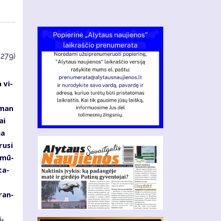
3279)
 vi­
s
s man
ai
ja
ru­si
d mū­
ta­
­ran­
i­