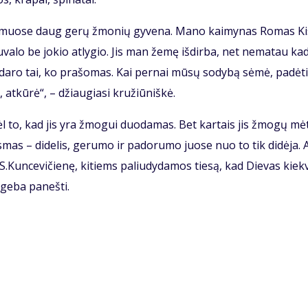
kai­muo­se daug ge­rų žmo­nių gy­ve­na. Ma­no kai­my­nas Ro­mas Kis
­va­lo be jo­kio at­ly­gio. Jis man že­mę iš­dir­ba, net ne­ma­tau ka­
­da­ro tai, ko pra­šo­mas. Kai per­nai mū­sų so­dy­bą sė­mė, pa­dė­t
 at­kū­rė“, – džiau­gia­si kru­žiū­niš­kė.
l to, kad jis yra žmo­gui duo­da­mas. Bet kar­tais jis žmo­gų mė­
s­mas – di­de­lis, ge­ru­mo ir pa­do­ru­mo juo­se nuo to tik di­dė­ja. A
 S.Kun­ce­vi­čie­nę, ki­tiems pa­liu­dy­da­mos tie­są, kad Die­vas kiek­
ge­ba pa­neš­ti.