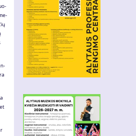
duo­
 me­
čių
ų
s
en­
yra
da
met
ir