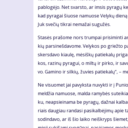
pa­blo­gė­jo. Net svars­to, ar im­sis py­ra­gų ke­
kad py­ra­gai šiuo­se na­muo­se Ve­ly­kų die­ną
Juk sve­čių tik­rai ne­ma­žai su­gu­žės.
Sta­sės pra­šo­me nors trum­pai pri­si­min­ti an
kių par­si­neš­da­vo­me. Ve­ly­kos po griež­to p
skers­da­vo kiau­lę, mė­siš­kų pa­tie­ka­lų pri­ga­
kos, ra­zi­nų py­ra­gui, o mil­tų ir pir­ko, ir sa
vo. Ga­mi­no ir sil­kių, žu­vies pa­tie­ka­lų“, – m
Ne vi­suo­met jai pa­vyks­ta nu­vyk­ti ir į Pu­n
mel­džia na­muo­se, mal­da ra­my­bės su­tei­kia. D
ku, neap­si­ei­na­ma be py­ra­gų, daž­nai kal­b
riais dau­giau ran­da­si pa­si­kal­bė­ji­mų apie ta
so­din­da­vo, ar iš šio lai­ko ne­iš­kryps šie­m
mie­ji su­ki­ša­mi svo­gū­nai, pa­sė­ja­mos mor­ko