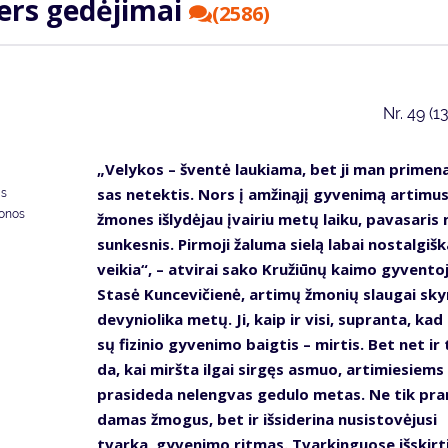
ters ge­dė­ji­mai
(2586)
Nr.
49 (1
„Ve­ly­kos – šven­tė lau­kia­ma, bet ji man pri­me­na
sas ne­tek­tis. Nors į am­ži­ną­jį gy­ve­ni­mą ar­ti­mu
as
donos
žmo­nes iš­ly­dė­jau įvai­riu me­tų lai­ku, pa­va­sa­ri
sun­kes­nis. Pir­mo­ji ža­lu­ma sie­lą la­bai nos­tal­giš­k
vei­kia“, – at­vi­rai sa­ko Kru­žiū­nų kai­mo gy­ven­to­
Sta­sė Kun­ce­vi­čie­nė, ar­ti­mų žmo­nių slau­gai sky­
de­vy­nio­li­ka me­tų. Ji, kaip ir vi­si, su­pran­ta, ka
sų fi­zi­nio gy­ve­ni­mo baig­tis – mir­tis. Bet net ir 
da, kai mirš­ta il­gai sir­gęs as­muo, ar­ti­mie­siems
pra­si­de­da ne­leng­vas ge­du­lo me­tas. Ne tik pra
da­mas žmo­gus, bet ir iš­si­de­ri­na nu­si­sto­vė­ju­si
tvar­ka, gy­ve­ni­mo rit­mas. Tvar­kin­guo­se iš­skir­t