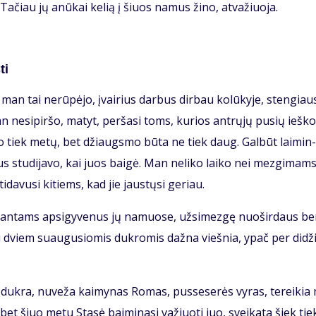
i. Ta­čiau jų anū­kai ke­lią į šiuos na­mus ži­no, at­va­žiuo­ja.
ti
man tai ne­rū­pė­jo, įvai­rius dar­bus dir­bau ko­lū­ky­je, sten­giau­
 ne­si­pir­šo, ma­tyt, per­ša­si toms, ku­rios ant­rų­jų pu­sių ieš­ko
­go tiek me­tų, bet džiaugs­mo bū­ta ne tiek daug. Gal­būt lai­min­
us stu­di­ja­vo, kai juos bai­gė. Man ne­li­ko lai­ko nei mez­gi­mams
i­da­vu­si ki­tiems, kad jie jaus­tų­si ge­riau.
i­ran­tams ap­si­gy­ve­nus jų na­muo­se, už­si­mez­gę nuo­šir­daus b
su dviem su­au­gu­sio­mis duk­ro­mis daž­na vieš­nia, ypač per di­dži
i duk­ra, nu­ve­ža kai­my­nas Ro­mas, pus­se­se­rės vy­ras, te­rei­ki
s, bet šiuo me­tu Sta­sė bai­mi­na­si va­žiuo­ti juo, svei­ka­ta šiek tie