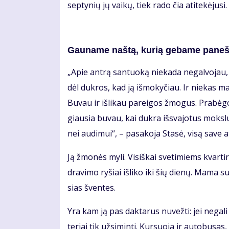
sep­ty­nių jų vai­kų, tiek ra­do čia ati­te­kė­ju­s
Gau­na­me naš­tą, ku­rią ge­ba­me pa­neš­
„Apie an­trą san­tuo­ką nie­ka­da ne­gal­vo­jau, 
dėl duk­ros, kad ją iš­mo­ky­čiau. Ir nie­kas man
Bu­vau ir iš­li­kau pa­rei­gos žmo­gus. Pra­bė
giau­sia bu­vau, kai duk­ra iš­sva­jo­tus moks­l
nei au­di­mui“, – pa­sa­ko­ja Sta­sė, vi­są sa­ve at
Ją žmo­nės my­li. Vi­siš­kai sve­ti­miems kvar­t
dra­vi­mo ry­šiai iš­li­ko iki šių die­nų. Ma­ma 
sias šven­tes.
Yra kam ją pas dak­ta­rus nu­vež­ti: jei ne­ga­l
te­riai tik už­si­min­ti. Kur­suo­ja ir au­to­bu­sa