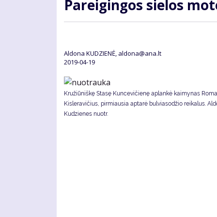
Pa­rei­gin­gos sie­los mo­
Aldona KUDZIENĖ, aldona@ana.lt
2019-04-19
Kružiūniškę Stasę Kuncevičienę aplankė kaimynas Rom
Kisleravičius, pirmiausia aptarė bulviasodžio reikalus. Al
Kudzienes nuotr.