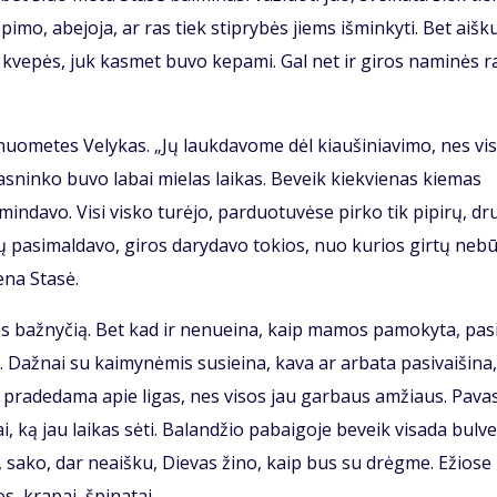
pi­mo, abe­jo­ja, ar ras tiek stip­ry­bės jiems iš­min­ky­ti. Bet aiš­k
 kve­pės, juk kas­met bu­vo ke­pa­mi. Gal net ir gi­ros na­mi­nės ra
uo­me­tes Ve­ly­kas. „Jų lauk­da­vo­me dėl kiau­ši­nia­vi­mo, nes vi­
as­nin­ko bu­vo la­bai mie­las lai­kas. Be­veik kiek­vie­nas kie­mas
min­da­vo. Vi­si vis­ko tu­rė­jo, par­duo­tu­vė­se pir­ko tik pi­pi­rų, dr
­vų pa­si­mal­da­vo, gi­ros da­ry­da­vo to­kios, nuo ku­rios gir­tų ne­b
e­na Sta­sė.
ios baž­ny­čią. Bet kad ir ne­nu­ei­na, kaip ma­mos pa­mo­ky­ta, pa­s
až­nai su kai­my­nė­mis su­si­ei­na, ka­va ar ar­ba­ta pa­si­vai­ši­na,
a pra­de­da­ma apie li­gas, nes vi­sos jau gar­baus am­žiaus. Pa­va­
i, ką jau lai­kas sė­ti. Ba­lan­džio pa­bai­go­je be­veik vi­sa­da bul­v
et, sa­ko, dar ne­aiš­ku, Die­vas ži­no, kaip bus su drėg­me. Ežio­se
s, kra­pai, špi­na­tai.