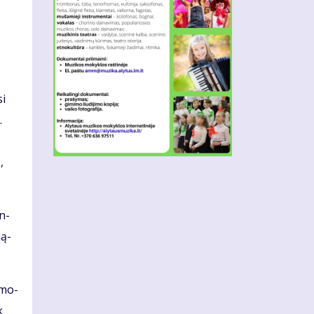
si
.
,
en­
­ą­
a mo­
k