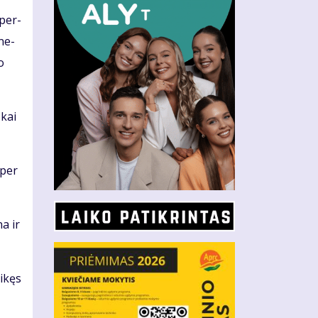
 per­
­ne­
o
 kai
 per
na ir
i­kęs