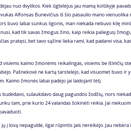
a­dė­jau nuo dvy­li­kos. Kiek ūg­te­lė­jus jau ma­mą ko­lū­ky­je pa­va­
 Tė­vu­kas Al­fon­sas Bu­ne­vi­čius iš šio pa­sau­lio ma­no vie­nuo­li­ka
ors bu­vo la­bai sun­kus li­go­nis, man nie­ka­da ne­bu­vo ki­lę min­
­ki­nu­si, kad tik sa­vas žmo­gus ži­no, kaip rei­kia pa­lie­gu­sį žmo­g
n­čias pra­tę­si, bet ta­vo są­ži­nė lie­ka ra­mi, kad pa­da­rei vi­sa, ka
s, tad vi­siems kai­mo žmo­nėms rei­ka­lin­gas, vi­siems be iš­im­čių st
sku­bė­jo. Pa­šne­ko­vė ne kar­tą tars­te­lė­jo, kad vi­suo­met bu­vo ir 
. Kai­mo žmo­nės la­bai pa­dė­jo jai lai­do­jant tė­tį.
­ras bu­dė­da­vo, su­lauk­da­vo daug pa­guo­dos žo­džių, nors nie­ka­
n­ku tam, prie ku­rio 24 va­lan­das šo­ki­nė­ti rei­kia. Jai nie­kuo­
a­va­duo­ti.
 jų į lo­vą ne­pa­gul­dė, il­gai rū­pin­tis jais ne­rei­kė­jo. Jau ne­bė­ra 