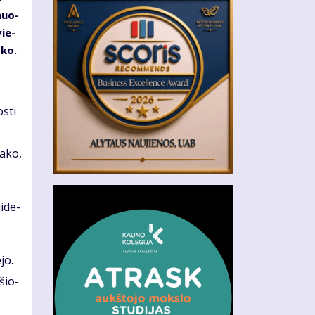
­muo­
vie­
­ko.
s­ti
a­ko,
i­de­
­jo.
­šio­