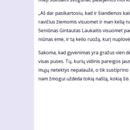
„Aš dar pa­si­kar­to­siu, kad ir šian­die­nos 
ra­vi­čius žie­mo­mis vi­suo­met ir man ke­lią nu
Se­niū­nas Gin­tau­tas Lau­kai­tis vi­suo­met pa
niū­nas ėmė, ir tą ke­lio ruo­žą, ku­rį nu­plo­vė,
Sa­ko­ma, kad gy­ve­ni­mas yra gra­žus vien dė
vi­sas pu­ses. Tų, ku­rių vi­di­nis pa­rei­gos jau
mų­jų ne­tek­tys ne­pa­lau­žė, o tik su­stip­ri­no
nam žmo­gui už­de­da to­kią naš­tą, ko­kią šis 