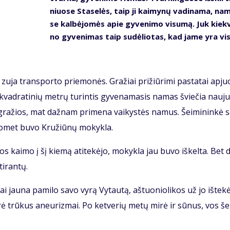
niuo­se Sta­se­lės, taip ji kai­my­nų va­di­na­ma, na
se kal­bė­jo­mės apie gy­ve­ni­mo vi­su­mą. Juk kiek­
no gy­ve­ni­mas taip su­dė­lio­tas, kad ja­me yra vis
 zu­ja trans­por­to prie­mo­nės. Gra­žiai pri­žiū­ri­mi pa­sta­tai ap­juo
vad­ra­ti­nių met­rų tu­rin­tis gy­ve­na­ma­sis na­mas švie­čia nau­ju
 gra­žios, mat daž­nam pri­me­na vai­kys­tės na­mus. Šei­mi­nin­kė s
o­met bu­vo Kru­žiū­nų mo­kyk­la.
os kai­mo į šį kie­mą ati­te­kė­jo, mo­kyk­la jau bu­vo iš­kel­ta. Bet d
i­ran­tų.
 jau­na pa­mi­lo sa­vo vy­rą Vy­tau­tą, aš­tuo­nio­li­kos už jo iš­te­kė
­rė trū­kus aneu­riz­mai. Po ket­ve­rių me­tų mi­rė ir sū­nus, vos še