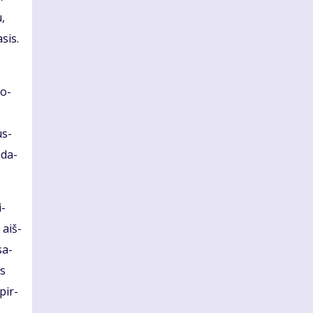
u,
­sis.
so­
us­
ū­da­
i­
 aiš­
sa­
es
 pir­