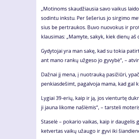
„Mo­ti­noms skau­džiau­sia sa­vo vai­kus lai­do­
so­din­tu inks­tu. Per še­še­rius jo sir­gi­mo me
sius be per­trau­kos. Bu­vo nuo­vo­kus ir pro­
klau­si­mas: „Ma­my­te, sa­kyk, kiek die­nų aš d
Gy­dy­to­jai yra man sa­kę, kad su to­kia pa­tir­
ant ma­no ran­kų už­ge­so jo gy­vy­bė“, – at­vi­r
Daž­nai jį me­na, į nuo­trau­ką pa­si­žiū­ri, ypač
pen­kias­de­šimt, pa­gal­vo­ja ma­ma, kad gal ki­
Ly­giai 39-erių, kaip ir ją, jos vien­tur­tę duk­rą
ji jau­na li­ko­me naš­lė­mis“, – tars­te­li mo­te­ri
Sta­se­lė – po­ka­rio vai­kas, kaip ir dau­ge­lis g
ket­ver­tas vai­kų už­au­go ir gy­vi iki šian­die­n