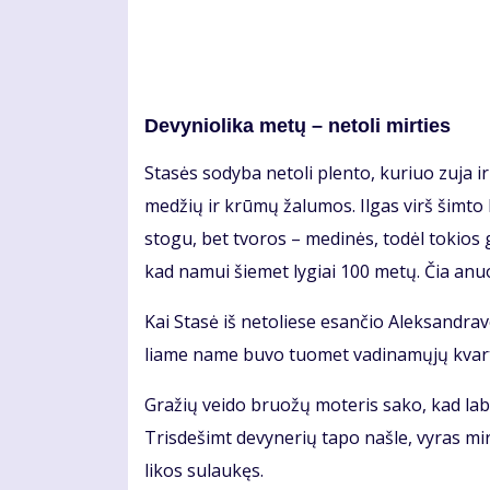
De­vy­nio­li­ka me­tų – ne­to­li mir­ties
Sta­sės so­dy­ba ne­to­li plen­to, ku­riuo zu­ja ir
me­džių ir krū­mų ža­lu­mos. Il­gas virš šim­to k
sto­gu, bet tvo­ros – me­di­nės, to­dėl to­kios
kad na­mui šie­met ly­giai 100 me­tų. Čia anu
Kai Sta­sė iš ne­to­lie­se esan­čio Alek­san­dra­v
lia­me na­me bu­vo tuo­met va­di­na­mų­jų kvar­t
Gra­žių vei­do bruo­žų mo­te­ris sa­ko, kad la­bai
Tris­de­šimt de­vy­ne­rių ta­po naš­le, vy­ras mi
li­kos su­lau­kęs.