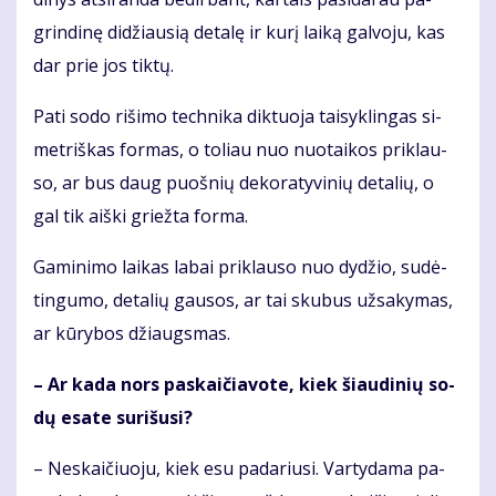
grin­di­nę di­džiau­sią de­ta­lę ir ku­rį lai­ką gal­vo­ju, kas
dar prie jos tik­tų.
Pa­ti so­do ri­ši­mo tech­ni­ka dik­tuo­ja tai­syk­lin­gas si­
met­riš­kas for­mas, o to­liau nuo nuo­tai­kos pri­klau­
so, ar bus daug puoš­nių de­ko­ra­ty­vi­nių de­ta­lių, o
gal tik aiš­ki griež­ta for­ma.
Ga­mi­ni­mo lai­kas la­bai pri­klau­so nuo dy­džio, su­dė­
tin­gu­mo, de­ta­lių gau­sos, ar tai sku­bus už­sa­ky­mas,
ar kū­ry­bos džiaugs­mas.
– Ar ka­da nors pa­skai­čia­vo­te, kiek šiau­di­nių so­
dų esa­te su­ri­šu­si?
– Ne­skai­čiuo­ju, kiek esu pa­da­riu­si. Var­ty­da­ma pa­