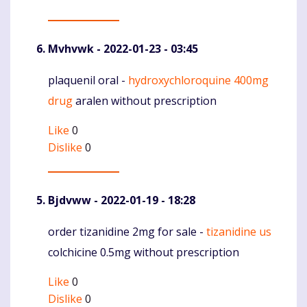
Mvhvwk
- 2022-01-23 - 03:45
plaquenil oral -
hydroxychloroquine 400mg
Komentaras
drug
aralen without prescription
Like
0
Dislike
0
Bjdvww
- 2022-01-19 - 18:28
order tizanidine 2mg for sale -
tizanidine us
Komentaras
colchicine 0.5mg without prescription
Like
0
Dislike
0