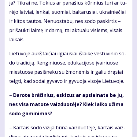
ja? Tik­rai ne. To­kius ar pa­na­šius kū­ri­nius tu­ri ar tu­
rė­jo lat­viai, len­kai, suo­miai, bal­ta­ru­siai, uk­rai­nie­čiai
ir ki­tos tau­tos. Ne­nuos­ta­bu, nes so­do pa­skir­tis –
pri­šauk­ti lai­mę ir dar­ną, tai ak­tu­a­lu vi­siems, vi­sais
lai­kais.
Lie­tu­vo­je aukš­tai­čiai il­giau­siai iš­lai­kė ves­tu­vi­nio so­
do tra­di­ci­ją. Ren­gi­niuo­se, edu­ka­ci­jo­se įvai­riuo­se
mies­tuo­se pa­si­šne­ku su žmo­nė­mis ir ga­liu drą­siai
teig­ti, kad so­dai gy­va­vo ir gy­vuo­ja vi­so­je Lie­tu­vo­je.
– Da­ro­te brė­ži­nius, es­ki­zus ar ap­si­ei­na­te be jų,
nes vi­sa ma­to­te vaiz­duo­tė­je? Kiek lai­ko už­ima
so­do ga­mi­ni­mas?
– Kar­tais so­do vi­zi­ja bū­na vaiz­duo­tė­je, kar­tais vaiz­
di­nys at­si­ran­da be­dir­bant, kar­tais pa­si­da­rau pa­