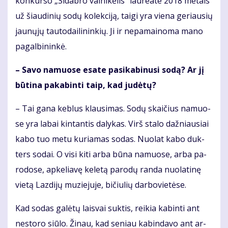
kon­kur­so „Si­dab­ro vai­ni­kė­lis“ lau­re­a­te 2018 me­tais
už šiau­di­nių so­dų ko­lek­ci­ją, tai­gi yra vie­na ge­riau­sių
jau­nų­jų tau­to­dai­li­nin­kių. Ji ir ne­pa­mai­no­ma ma­no
pa­gal­bi­nin­kė.
– Sa­vo na­muo­se esa­te pa­si­ka­bi­nu­si so­dą? Ar jį
bū­ti­na pa­ka­bin­ti taip, kad ju­dė­tų?
– Tai ga­na keb­lus klau­si­mas. So­dų skai­čius na­muo­
se yra la­bai kin­tan­tis da­ly­kas. Virš sta­lo daž­niau­siai
ka­bo tuo me­tu ku­ria­mas so­das. Nuo­lat ka­bo duk­
ters so­dai. O vi­si ki­ti ar­ba bū­na na­muo­se, ar­ba pa­
ro­do­se, ap­ke­lia­vę ke­le­tą pa­ro­dų ran­da nuo­la­ti­nę
vie­tą Laz­di­jų mu­zie­ju­je, bi­čiu­lių dar­bo­vie­tė­se.
Kad so­das ga­lė­tų lais­vai suk­tis, rei­kia ka­bin­ti ant
ne­sto­ro siū­lo. Ži­nau, kad se­niau ka­bin­da­vo ant ar­