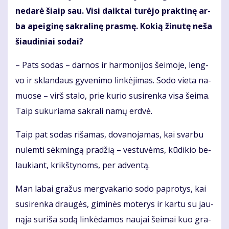
ne­da­rė šiaip sau. Vi­si daik­tai tu­rė­jo prak­ti­nę ar­
ba apei­gi­nę sak­ra­li­nę pras­mę. Ko­kią ži­nu­tę ne­ša
šiau­di­niai so­dai?
– Pats so­das – dar­nos ir har­mo­ni­jos šei­mo­je, leng­
vo ir sklan­daus gy­ve­ni­mo lin­kė­ji­mas. So­do vie­ta na­
muo­se – virš sta­lo, prie ku­rio su­si­ren­ka vi­sa šei­ma.
Taip su­ku­ria­ma sak­ra­li na­mų erd­vė.
Taip pat so­das ri­ša­mas, do­va­no­ja­mas, kai svar­bu
nu­lem­ti sėk­min­gą pra­džią – ves­tu­vėms, kū­di­kio be­
lau­kiant, krikš­ty­noms, per ad­ven­tą.
Man la­bai gra­žus merg­va­ka­rio so­do pa­pro­tys, kai
su­si­ren­ka drau­gės, gi­mi­nės mo­te­rys ir kar­tu su jau­
ną­ja su­ri­ša so­dą lin­kė­da­mos nau­jai šei­mai kuo gra­