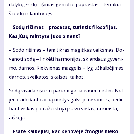
da­ly­kų, so­dų ri­ši­mas ge­nia­liai pa­pras­tas – te­rei­kia
šiau­dų ir kan­try­bės.
– So­dų ri­ši­mas – pro­ce­sas, tu­rin­tis fi­lo­so­fi­jos.
Kas Jū­sų min­ty­se juos pi­nant?
– So­do ri­ši­mas – tam tik­ras ma­giš­kas veiks­mas. Do­
va­no­ti so­dą – lin­kė­ti har­mo­ni­jos, sklan­daus gy­ve­ni­
mo, dar­nos. Kiek­vie­nas maz­ge­lis – lyg už­kal­bė­ji­mas:
dar­nos, svei­ka­tos, skal­sos, tai­kos.
So­dą vi­sa­da ri­šu su pa­čiom ge­riau­siom min­tim. Net
jei pra­de­dant dar­bą min­tys gal­vo­je ne­ra­mios, be­dir­
bant vis­kas pa­ma­žu sto­ja į sa­vo vie­tas, nu­rims­ta,
aiš­kė­ja.
– Esa­te kal­bė­ju­si, kad se­no­vė­je žmo­gus nie­ko