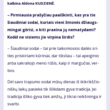
kal­bi­na Al­do­na KU­DZIE­NĖ.
– Pir­miau­sia pra­šy­čiau pa­aiš­kin­ti, kas yra tie
šiau­di­niai so­dai, ku­riais vie­ni žmo­nės džiaugs­
min­gai gė­ri­si, o ki­ti pra­ei­na jų ne­ma­ty­da­mi?
Ko­dėl ne vi­siems jie vir­pi­na šir­dis?
– Šiau­di­niai so­dai – tai prie tai­ko­mo­sios dai­lės sri­
ties pri­ski­ria­mi kū­ri­niai, dar tiks­liau – tai apei­gi­nio
ar­ba sak­ra­lio­jo me­no rū­šis, kaip ir mar­gu­čiai, ver­
bos.
Dėl sa­vo tra­pu­mo so­dai mū­sų die­nas iš ikik­rikš­čio­
niš­kų lai­kų pa­sie­kė tik iš­lik­da­mi gy­va tra­di­ci­ja. Jei
tra­di­ci­ja iš­li­ko gy­va tiek am­žių, ji tik­rai reikš­min­ga ir
svar­bi.