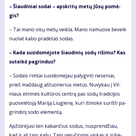
– Šiau­di­niai so­dai – ap­skri­tų me­tų Jū­sų po­mė­
gis?
– Tai ma­no vi­sų me­tų veik­la. Ma­no na­muo­se be­veik
nuo­lat ka­bo pra­dė­tas so­das.
– Ka­da su­si­do­mė­jo­te šiau­di­nių so­dų ri­ši­mu? Kas
su­tei­kė pa­grin­dus?
– So­dais rim­tai su­si­do­mė­jau pa­ly­gin­ti ne­se­niai,
prieš maž­daug aš­tuo­ne­rius me­tus. Nu­vy­kau į Vil­
niaus et­ni­nės kul­tū­ros cen­trą pas so­dų tra­di­ci­jos
puo­se­lė­to­ją Ma­ri­ją Liu­gie­nę, ku­ri iš­mo­kė su­riš­ti pa­
grin­di­nį so­do ele­men­tą.
Ap­žiū­rė­ju­si ten ka­ban­čius so­dus, nu­spren­džiau,
kad ir aš taip ga­liu. Taip ne­ju­čio­mis vis­kas ir įsi­bė­