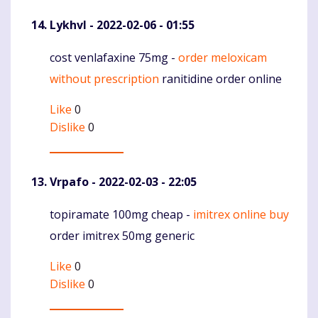
Lykhvl
- 2022-02-06 - 01:55
cost venlafaxine 75mg -
order meloxicam
Komentaras
without prescription
ranitidine order online
Like
0
Dislike
0
Vrpafo
- 2022-02-03 - 22:05
topiramate 100mg cheap -
imitrex online buy
Komentaras
order imitrex 50mg generic
Like
0
Dislike
0