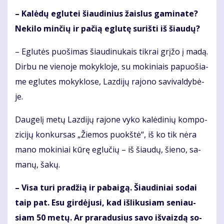
– Ka­lė­dų eg­lu­tei šiau­di­nius žais­lus ga­mi­na­te?
Ne­ki­lo min­čių ir pa­čią eg­lu­tę su­riš­ti iš šiau­dų?
– Eg­lu­tės puo­ši­mas šiau­di­nu­kais tik­rai grį­žo į ma­dą.
Dir­bu ne vie­no­je mo­kyk­lo­je, su mo­ki­niais pa­puo­šia­
me eg­lu­tes mo­kyk­lo­se, Laz­di­jų ra­jo­no sa­vi­val­dy­bė­
je.
Dau­ge­lį me­tų Laz­di­jų ra­jo­ne vy­ko ka­lė­di­nių kom­po­
zi­ci­jų kon­kur­sas „Žie­mos puokš­tė“, iš ko tik nė­ra
ma­no mo­ki­niai kū­rę eg­lu­čių – iš šiau­dų, šie­no, sa­
ma­nų, ša­kų.
– Vi­sa tu­ri pra­džią ir pa­bai­gą. Šiau­di­niai so­dai
taip pat. Esu gir­dė­ju­si, kad iš­li­ku­siam se­niau­
siam 50 me­tų. Ar pra­ra­du­sius sa­vo iš­vaiz­dą so­