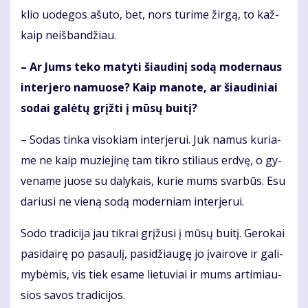
klio uo­de­gos ašu­to, bet, nors tu­ri­me žir­gą, to kaž­
kaip ne­iš­ban­džiau.
– Ar Jums te­ko ma­ty­ti šiau­di­nį so­dą mo­der­naus
in­ter­je­ro na­muo­se? Kaip ma­no­te, ar šiau­di­niai
so­dai ga­lė­tų grįž­ti į mū­sų bui­tį?
– So­das tin­ka vi­so­kiam in­ter­je­rui. Juk na­mus ku­ria­
me ne kaip mu­zie­ji­nę tam tik­ro sti­liaus erd­vę, o gy­
ve­na­me juo­se su da­ly­kais, ku­rie mums svar­būs. Esu
da­riu­si ne vie­ną so­dą mo­der­niam in­ter­je­rui.
So­do tra­di­ci­ja jau tik­rai grį­žu­si į mū­sų bui­tį. Ge­ro­kai
pa­si­dai­rę po pa­sau­lį, pa­si­džiau­gę jo įvai­ro­ve ir ga­li­
my­bė­mis, vis tiek esa­me lie­tu­viai ir mums ar­ti­miau­
sios sa­vos tra­di­ci­jos.