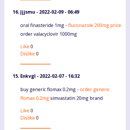
Jjjsmu
- 2022-02-09 - 06:49
oral finasteride 1mg -
fluconazole 200mg price
Komentaras
order valacyclovir 1000mg
Like
0
Dislike
0
Enkvgl
- 2022-02-07 - 16:32
buy generic flomax 0.2mg -
order generic
Komentaras
flomax 0.2mg
simvastatin 20mg brand
Like
0
Dislike
0