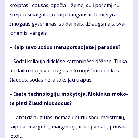
kreip­tas į dau­sas, apa­čia – že­mė, su į po­že­mį nu­
kreip­tu smai­ga­liu, o tarp dan­gaus ir že­mės yra
žmo­gaus gy­ve­ni­mas, su dar­bais, džiaugs­mais, sva­
jo­nė­mis, var­gais.
– Kaip sa­vo so­dus trans­por­tuo­ja­te į pa­ro­das?
– So­dai ke­liau­ja di­de­lė­se kar­to­ni­nė­se dė­žė­se. Tin­ka­
mu lai­ku nu­pjo­vus ru­gius ir kruopš­čiai at­rin­kus
šiau­dus, so­das nė­ra toks jau tra­pus.
– Esa­te tech­no­lo­gi­jų mo­ky­to­ja. Mo­ki­nius mo­ko­
te pin­ti šiau­di­nius so­dus?
– La­bai džiau­giuo­si ne­ma­žu bū­riu so­dų meist­re­lių,
taip pat mar­gu­čių mar­gin­to­jų ir ki­tų ama­tų puo­se­
lė­to­jų.