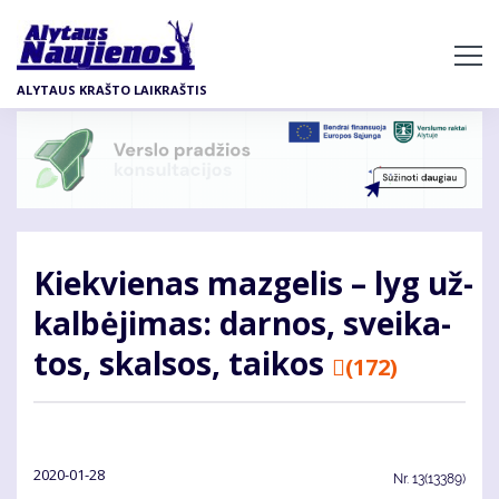
Pereiti
į
pagrindinį
ALYTAUS KRAŠTO LAIKRAŠTIS
turinį
Kiek­vie­nas maz­ge­lis – lyg už­
kal­bė­ji­mas: dar­nos, svei­ka­
tos, skal­sos, tai­kos
(172)
2020-01-28
Nr.
13(13389)