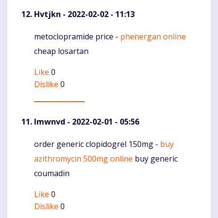
Hvtjkn
- 2022-02-02 - 11:13
metoclopramide price -
phenergan online
Komentaras
cheap losartan
Like
0
Dislike
0
Imwnvd
- 2022-02-01 - 05:56
order generic clopidogrel 150mg -
buy
Komentaras
azithromycin 500mg online
buy generic
coumadin
Like
0
Dislike
0