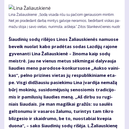
Li­na Ža­liaus­kie­nė: „So­dą vi­sa­da ri­šu su pa­čiom ge­riau­siom min­tim.
Net jei pra­de­dant dar­bą min­tys gal­vo­je ne­ra­mios, be­dir­bant vis­kas pa­
ma­žu sto­ja į sa­vo vie­tas, nu­rims­ta, aiš­kė­ja.“ Zitos Stankevičienės nuotr.
Šiau­di­nių so­dų ri­šė­jos Li­nos Ža­liaus­kie­nės na­muo­se
be­veik nuo­lat ka­bo pra­dė­tas so­das Laz­di­jų ra­jo­ne
gy­ve­nan­ti Li­na Ža­liaus­kie­nė – ži­no­ma kaip so­dų
meist­rė. Jau ne vie­nus me­tus sėk­min­gai da­ly­vau­ja
liau­dies me­no pa­ro­do­se-kon­kur­suo­se „Auk­so vai­ni­
kas“, pel­no pri­zi­nes vie­tas jų res­pub­li­ki­nia­me eta­
pe. Vis­gi di­džiau­siu pa­sie­ki­mu Li­na įvar­di­ja ne­ma­žą
bū­rį mo­ki­nių, su­si­do­mė­ju­sių se­no­sio­mis tra­di­ci­jo­
mis ir pa­mi­lu­sių liau­dies me­ną. „Aš dir­bu su ru­gi­
niais šiau­dais. Jie man ma­giš­kai gra­žūs: su sau­lės
gel­to­nu­mu ir va­sa­ros ža­lu­mu, tu­rin­tys tam tik­ro
bliz­ge­sio ir skaid­ru­mo, be to, nuo­sta­biai kve­pia
duo­na“, – sa­ko šiau­di­nių so­dų ri­šė­ja. L.Ža­liaus­kie­nę