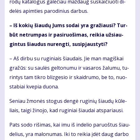
ro­dų ka­ta­lo­gus ga­lė­čiau maž­daug su­skai­čiuo­ti di­
de­lės ap­im­ties pa­ro­di­nius dar­bus.
– Iš ko­kių šiau­dų Jums so­dai yra gra­žiau­si? Tur­
būt ne­trum­pas ir pa­si­ruo­ši­mas, rei­kia už­si­au­
gin­tus šiau­dus nu­reng­ti, su­si­pjaus­ty­ti?
– Aš dir­bu su ru­gi­niais šiau­dais. Jie man ma­giš­kai
gra­žūs: su sau­lės gel­to­nu­mu ir va­sa­ros ža­lu­mu, tu­
rin­tys tam tik­ro bliz­ge­sio ir skaid­ru­mo, be to, nuo­
sta­biai kve­pia duo­na.
Se­niau žmo­nės sto­gus den­gė ru­gi­nių šiau­dų kū­le­
liais, tai­gi ži­no­jo, kad ru­gi­niai šiau­dai at­spa­riau­si.
Pats so­do ri­ši­mas, kai imu iš in­de­lio pa­ruoš­tus šiau­
de­lius, yra ma­lo­nu­mas. Iki to rei­kia įdėt daug dar­bo