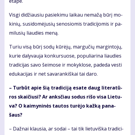
eta­pe.
Vis­gi di­džiau­siu pa­sie­ki­mu lai­kau ne­ma­žą bū­rį mo­
ki­nių, su­si­do­mė­ju­sių se­no­sio­mis tra­di­ci­jo­mis ir pa­
mi­lu­sių liau­dies me­ną.
Tu­riu vi­są bū­rį so­dų kū­rė­jų, mar­gu­čių mar­gin­to­jų,
ku­rie da­ly­vau­ja kon­kur­suo­se, po­pu­lia­ri­na liau­dies
tra­di­ci­jas sa­vo šei­mo­se ir mo­kyk­lo­se, pa­de­da ves­ti
edu­ka­ci­jas ir net sa­va­ran­kiš­kai tai da­ro.
– Tur­būt apie šią tra­di­ci­ją esa­te daug li­te­ra­tū­
ros skai­čiu­si? Ar anks­čiau so­dus ri­šo vi­sa Lie­tu­
va? O kai­my­ni­nės tau­tos tu­rė­jo kaž­ką pa­na­
šaus?
– Daž­nai klau­sia, ar so­dai – tai tik lie­tu­viš­ka tra­di­ci­