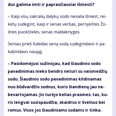
dus ga­li­ma im­ti ir pa­pras­čiau­siai iš­mes­ti?
– Kaip vi­sų sak­ra­lių da­ly­kų so­do ne­va­lia iš­mest, rei­
kė­tų su­de­gint, kaip ir se­nas ver­bas, per­nykš­tes Žo­
li­nės puokš­te­les, se­nas mal­dak­ny­ges.
Se­niau prieš Ka­lė­das se­ną so­dą su­de­gin­da­vo ir pa­
ka­bin­da­vo nau­ją­jį.
– Pa­si­do­mė­ju­si su­ži­no­jau, kad šiau­di­nio so­do
pa­va­di­ni­mas nie­ko ben­dro ne­tu­ri su vais­me­džių
so­du. Šiau­di­nio so­do pa­va­di­ni­mas kil­di­na­mas
nuo būd­var­džio sod­nus, ku­ris šian­die­ną jau ne­
be­var­to­ja­mas. Jis tu­rė­jo ke­lias pras­mes: tas, ku­
ris leng­vai su­si­spau­džia, skaid­rus ir švel­nus bei
ro­mus. Vi­sos jos šiau­di­niams so­dams ir tin­ka.