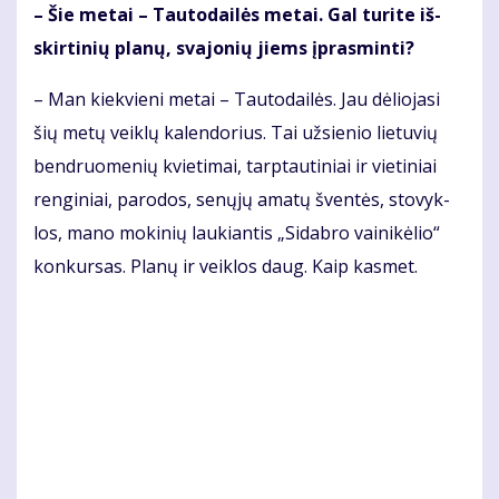
– Šie me­tai – Tau­to­dai­lės me­tai. Gal tu­ri­te iš­
skir­ti­nių pla­nų, sva­jo­nių jiems įpras­min­ti?
– Man kiek­vie­ni me­tai – Tau­to­dai­lės. Jau dė­lio­ja­si
šių me­tų veik­lų ka­len­do­rius. Tai už­sie­nio lie­tu­vių
ben­druo­me­nių kvie­ti­mai, tarp­tau­ti­niai ir vie­ti­niai
ren­gi­niai, pa­ro­dos, se­nų­jų ama­tų šven­tės, sto­vyk­
los, ma­no mo­ki­nių lau­kian­tis „Si­dab­ro vai­ni­kė­lio“
kon­kur­sas. Pla­nų ir veik­los daug. Kaip kas­met.