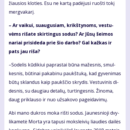
žiau­sios klo­ties. Esu ne kar­tą pa­dė­ju­si ruoš­ti to­kį
merg­va­ka­rį.
– Ar vai­kui, su­au­gu­siam, krikš­ty­noms, ves­tu­
vėms ri­ša­te skir­tin­gus so­dus? Ar Jū­sų šei­mos
na­riai pri­si­de­da prie šio dar­bo? Gal kaž­kas ir
pats jau ri­ša?
–So­de­lis kū­di­kiui pa­pras­tai bū­na ma­žes­nis, smul­
kes­nis, bū­ti­nai pa­ka­bi­nu paukš­tu­ką, kad gy­ve­ni­mas
bū­tų sklan­dus kaip paukš­čio skry­dis. Ves­tu­vi­nis di­
des­nis, su dau­giau de­ta­lių, tur­tin­ges­nis. Ži­no­ma,
daug pri­klau­so ir nuo už­sa­ko­vo pa­gei­da­vi­mų.
Abi ma­no duk­ros mo­ka riš­ti so­dus. Jau­nes­nio­ji dvy­
li­ka­me­tė Mor­ta yra ta­pu­si moks­lei­vių liau­dies dai­lės