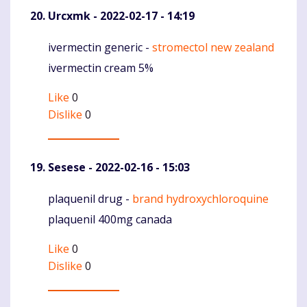
Urcxmk
- 2022-02-17 - 14:19
ivermectin generic -
stromectol new zealand
Komentaras
ivermectin cream 5%
Like
0
Dislike
0
Sesese
- 2022-02-16 - 15:03
plaquenil drug -
brand hydroxychloroquine
Komentaras
plaquenil 400mg canada
Like
0
Dislike
0