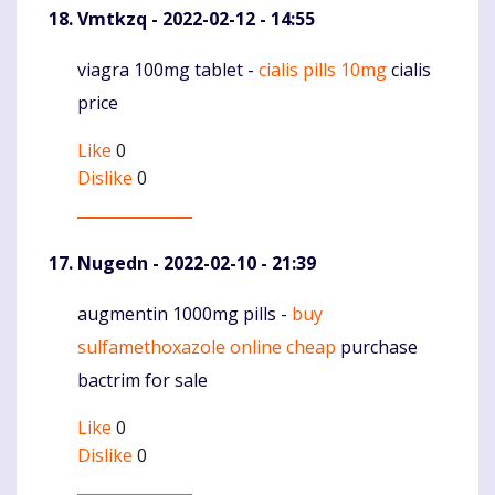
Vmtkzq
- 2022-02-12 - 14:55
viagra 100mg tablet -
cialis pills 10mg
cialis
Komentaras
price
Like
0
Dislike
0
Nugedn
- 2022-02-10 - 21:39
augmentin 1000mg pills -
buy
Komentaras
sulfamethoxazole online cheap
purchase
bactrim for sale
Like
0
Dislike
0