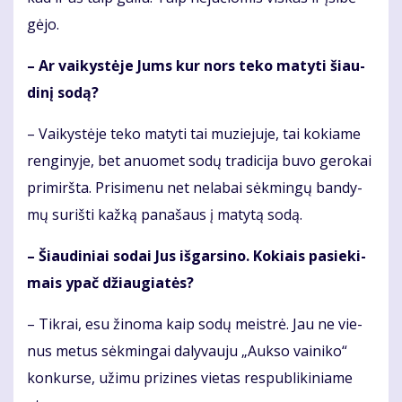
gė­jo.
– Ar vai­kys­tė­je Jums kur nors te­ko ma­ty­ti šiau­
di­nį so­dą?
– Vai­kys­tė­je te­ko ma­ty­ti tai mu­zie­ju­je, tai ko­kia­me
ren­gi­ny­je, bet anuo­met so­dų tra­di­ci­ja bu­vo ge­ro­kai
pri­mirš­ta. Pri­si­me­nu net ne­la­bai sėk­min­gų ban­dy­
mų su­riš­ti kaž­ką pa­na­šaus į ma­ty­tą so­dą.
– Šiau­di­niai so­dai Jus iš­gar­si­no. Ko­kiais pa­sie­ki­
mais ypač džiau­gia­tės?
– Tik­rai, esu ži­no­ma kaip so­dų meist­rė. Jau ne vie­
nus me­tus sėk­min­gai da­ly­vau­ju „Auk­so vai­ni­ko“
kon­kur­se, už­imu pri­zi­nes vie­tas res­pub­li­ki­nia­me