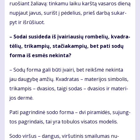
ruo­šiant ža­lia­vą: tin­ka­mu lai­ku karš­tą va­sa­ros die­ną
nu­pjaut ja­vus, su­rišt į pė­de­lius, prieš dar­bą su­kar­
pyt ir iš­rū­šiuot.
– So­dai su­si­de­da iš įvai­riau­sių rom­be­lių, kvad­ra­
tė­lių, tri­kam­pių, sta­čia­kam­pių, bet pa­ti so­dų
for­ma iš es­mės ne­kin­ta?
– So­dų for­ma ga­li bū­ti įvai­ri, bet reikš­mė ne­kin­ta
jau dau­gy­bę am­žių. Kvad­ra­tas – ma­te­ri­jos sim­bo­lis,
tri­kam­pis – dva­sios, tai­gi so­das – dva­sios ir ma­te­ri­
jos der­mė.
Pa­ti pa­grin­di­nė so­do for­ma – dvi pi­ra­mi­dės, su­jung­
tos pa­grin­dais, tai yra to­bu­los vi­sa­tos mo­de­lis.
So­do vir­šus – dan­gus, vir­šu­ti­nis smai­lu­mas nu­