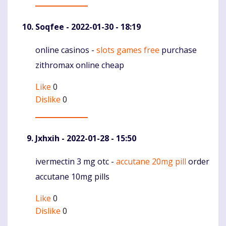
Soqfee
- 2022-01-30 - 18:19
online casinos -
slots games free
purchase
Komentaras
zithromax online cheap
Like
0
Dislike
0
Jxhxih
- 2022-01-28 - 15:50
ivermectin 3 mg otc -
accutane 20mg pill
order
Komentaras
accutane 10mg pills
Like
0
Dislike
0