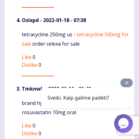
Oslxpd
- 2022-01-18 - 07:38
tetracycline 250mg us -
tetracycline 500mg for
Komentaras
sale
order celexa for sale
Like
0
Dislike
0
Tmknwk
- 2022-01-16 - 21:40
Sveiki. Kaip galime padėti?
brand hydroxyzine 10mg -
crestor medication
Komentaras
rosuvastatin 10mg oral
Like
0
Dislike
0