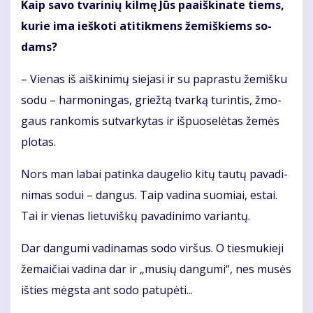
Kaip sa­vo tva­ri­nių kil­mę Jūs pa­aiš­ki­na­te tiems,
ku­rie ima ieš­ko­ti ati­tik­mens že­miš­kiems so­
dams?
– Vie­nas iš aiš­ki­ni­mų sie­ja­si ir su pa­pras­tu že­miš­ku
so­du – har­mo­nin­gas, griež­tą tvar­ką tu­rin­tis, žmo­
gaus ran­ko­mis su­tvar­ky­tas ir iš­puo­se­lė­tas že­mės
plo­tas.
Nors man la­bai pa­tin­ka dau­ge­lio ki­tų tau­tų pa­va­di­
ni­mas so­dui – dan­gus. Taip va­di­na suo­miai, es­tai.
Tai ir vie­nas lie­tu­viš­kų pa­va­di­ni­mo va­rian­tų.
Dar dan­gu­mi va­di­na­mas so­do vir­šus. O ties­mu­kie­ji
že­mai­čiai va­di­na dar ir „mu­sių dan­gu­mi“, nes mu­sės
iš­ties mėgs­ta ant so­do pa­tu­pė­ti...