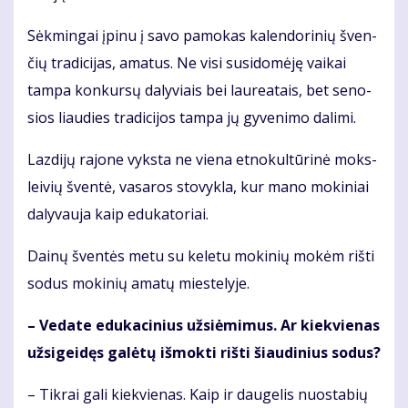
Sėk­min­gai įpi­nu į sa­vo pa­mo­kas ka­len­do­ri­nių šven­
čių tra­di­ci­jas, ama­tus. Ne vi­si su­si­do­mė­ję vai­kai
tam­pa kon­kur­sų da­ly­viais bei lau­re­a­tais, bet se­no­
sios liau­dies tra­di­ci­jos tam­pa jų gy­ve­ni­mo da­li­mi.
Laz­di­jų ra­jo­ne vyks­ta ne vie­na et­no­kul­tū­ri­nė moks­
lei­vių šven­tė, va­sa­ros sto­vyk­la, kur ma­no mo­ki­niai
da­ly­vau­ja kaip edu­ka­to­riai.
Dai­nų šven­tės me­tu su ke­le­tu mo­ki­nių mo­kėm riš­ti
so­dus mo­ki­nių ama­tų mies­te­ly­je.
– Ve­da­te edu­ka­ci­nius už­si­ė­mi­mus. Ar kiek­vie­nas
už­si­gei­dęs ga­lė­tų iš­mok­ti riš­ti šiau­di­nius so­dus?
– Tik­rai ga­li kiek­vie­nas. Kaip ir dau­ge­lis nuo­sta­bių