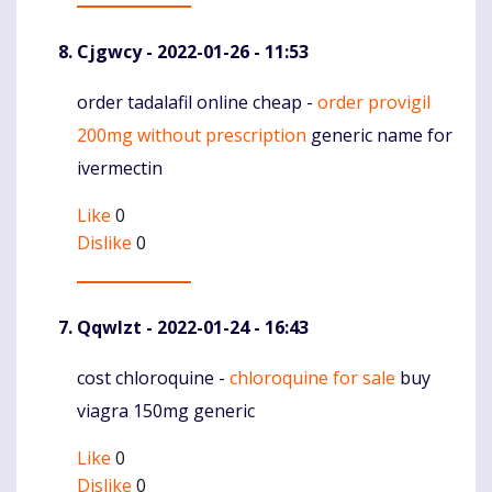
Cjgwcy
- 2022-01-26 - 11:53
order tadalafil online cheap -
order provigil
Komentaras
200mg without prescription
generic name for
ivermectin
Like
0
Dislike
0
Qqwlzt
- 2022-01-24 - 16:43
cost chloroquine -
chloroquine for sale
buy
Komentaras
viagra 150mg generic
Like
0
Dislike
0