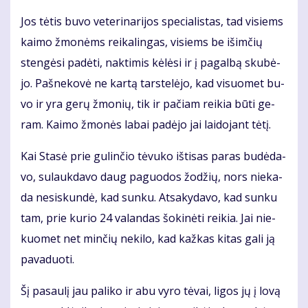
Jos tė­tis bu­vo ve­te­ri­na­ri­jos spe­cia­lis­tas, tad vi­siems
kai­mo žmo­nėms rei­ka­lin­gas, vi­siems be iš­im­čių
sten­gė­si pa­dė­ti, nak­ti­mis kė­lė­si ir į pa­gal­bą sku­bė­
jo. Pa­šne­ko­vė ne kar­tą tars­te­lė­jo, kad vi­suo­met bu­
vo ir yra ge­rų žmo­nių, tik ir pa­čiam rei­kia bū­ti ge­
ram. Kai­mo žmo­nės la­bai pa­dė­jo jai lai­do­jant tė­tį.
Kai Sta­sė prie gu­lin­čio tė­vu­ko iš­ti­sas pa­ras bu­dė­da­
vo, su­lauk­da­vo daug pa­guo­dos žo­džių, nors nie­ka­
da ne­si­skun­dė, kad sun­ku. At­sa­ky­da­vo, kad sun­ku
tam, prie ku­rio 24 va­lan­das šo­ki­nė­ti rei­kia. Jai nie­
kuo­met net min­čių ne­ki­lo, kad kaž­kas ki­tas ga­li ją
pa­va­duo­ti.
Šį pa­sau­lį jau pa­li­ko ir abu vy­ro tė­vai, li­gos jų į lo­vą