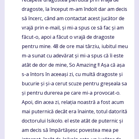
dragoste, la început m-am îndoit dar am decis
să încerc, când am contactat acest jucător de
vrajă prin e-mail, și mi-a spus ce să fac și am
făcut-o, apoi a făcut o vrajă de dragoste
pentru mine. 48 de ore mai târziu, iubitul meu
m-a sunat cu adevărat și mi-a spus că îi este
atât de dor de mine, So Amazing !! Așa că așa
s-a întors în aceeași zi, cu multă dragoste și
bucurie și și-a cerut scuze pentru greșeala sa
și pentru durerea pe care mi-a provocat-o.
Apoi, din acea zi, relația noastră a fost acum
mai puternică decât era înainte, totul datorită
doctorului Isikolo. el este atât de puternic și
am decis să împărtășesc povestea mea pe