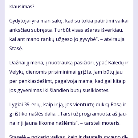
klau­si­mas?
Gy­dy­to­jai yra man sa­kę, kad su to­kia pa­tir­ti­mi vai­kai
anks­čiau su­bręs­ta. Tur­būt vi­sas aša­ras iš­ver­kiau,
kai ant ma­no ran­kų už­ge­so jo gy­vy­bė“, – at­vi­rau­ja
Sta­sė.
Daž­nai jį me­na, į nuo­trau­ką pa­si­žiū­ri, ypač Ka­lė­dų ir
Ve­ly­kų die­no­mis pri­si­mi­ni­mai grįž­ta. Jam bū­tų jau
per pen­kias­de­šimt, pa­gal­vo­ja ma­ma, kad gal ki­taip
jos gy­ve­ni­mas iki šian­dien bū­tų su­si­klos­tęs.
Ly­giai 39-erių, kaip ir ją, jos vien­tur­tę duk­rą Ra­są ir­
gi iš­ti­ko naš­lės da­lia. „Tar­si už­prog­ra­muo­ta: aš jau­
na ir ji jau­na li­ko­me naš­lė­mis“, – tars­te­li mo­te­ris.
Sta­se­lė – po­ka­rio vai­kas, kaip ir dau­ge­lis gy­ve­no di­