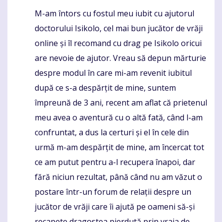
M-am întors cu fostul meu iubit cu ajutorul
Komentaras
doctorului Isikolo, cel mai bun jucător de vrăji
online și îl recomand cu drag pe Isikolo oricui
are nevoie de ajutor. Vreau să depun mărturie
despre modul în care mi-am revenit iubitul
după ce s-a despărțit de mine, suntem
împreună de 3 ani, recent am aflat că prietenul
meu avea o aventură cu o altă fată, când l-am
confruntat, a dus la certuri și el în cele din
urmă m-am despărțit de mine, am încercat tot
ce am putut pentru a-l recupera înapoi, dar
fără niciun rezultat, până când nu am văzut o
postare într-un forum de relații despre un
jucător de vrăji care îi ajută pe oameni să-și
recapete dragostea pierdută prin vraja de