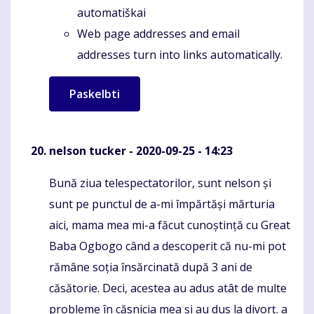
automatiškai
Web page addresses and email
addresses turn into links automatically.
nelson tucker
- 2020-09-25 - 14:23
Bună ziua telespectatorilor, sunt nelson și
Komentaras
sunt pe punctul de a-mi împărtăși mărturia
aici, mama mea mi-a făcut cunoștință cu Great
Baba Ogbogo când a descoperit că nu-mi pot
rămâne soția însărcinată după 3 ani de
căsătorie. Deci, acestea au adus atât de multe
probleme în căsnicia mea și au dus la divorț. a