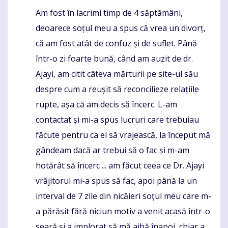
Am fost în lacrimi timp de 4 săptămâni,
Komentaras
deoarece soțul meu a spus că vrea un divorț,
că am fost atât de confuz și de suflet. Până
într-o zi foarte bună, când am auzit de dr.
Ajayi, am citit câteva mărturii pe site-ul său
despre cum a reușit să reconcilieze relațiile
rupte, așa că am decis să încerc. L-am
contactat și mi-a spus lucruri care trebuiau
făcute pentru ca el să vrajească, la început mă
gândeam dacă ar trebui să o fac și m-am
hotărât să încerc ... am făcut ceea ce Dr. Ajayi
vrăjitorul mi-a spus să fac, apoi până la un
interval de 7 zile din nicăieri soțul meu care m-
a părăsit fără niciun motiv a venit acasă într-o
seară și a implorat să mă aibă înapoi, chiar a