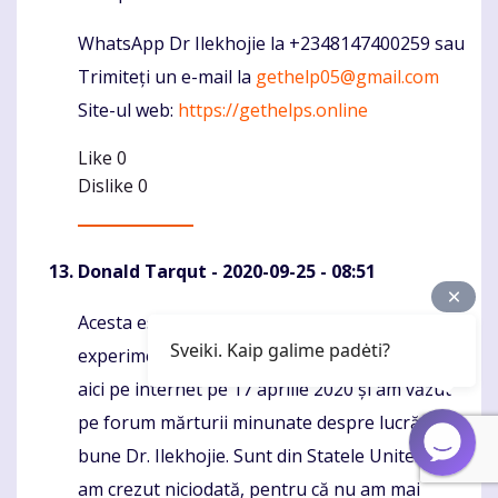
WhatsApp Dr Ilekhojie la +2348147400259 sau
Trimiteți un e-mail la
gethelp05@gmail.com
Site-ul web:
https://gethelps.online
Like
0
Dislike
0
Donald Tarqut
- 2020-09-25 - 08:51
Acesta este cel mai minunat lucru pe care l-am
Komentaras
Sveiki. Kaip galime padėti?
experimentat vreodată. Am vizitat un forum
aici pe internet pe 17 aprilie 2020 și am văzut
pe forum mărturii minunate despre lucrările
bune Dr. Ilekhojie. Sunt din Statele Unite. Nu
am crezut niciodată, pentru că nu am mai