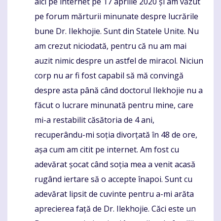
aici pe internet pe 17 aprilie 2020 și am văzut
pe forum mărturii minunate despre lucrările
bune Dr. Ilekhojie. Sunt din Statele Unite. Nu
am crezut niciodată, pentru că nu am mai
auzit nimic despre un astfel de miracol. Niciun
corp nu ar fi fost capabil să mă convingă
despre asta până când doctorul Ilekhojie nu a
făcut o lucrare minunată pentru mine, care
mi-a restabilit căsătoria de 4 ani,
recuperându-mi soția divorțată în 48 de ore,
așa cum am citit pe internet. Am fost cu
adevărat șocat când soția mea a venit acasă
rugând iertare să o accepte înapoi. Sunt cu
adevărat lipsit de cuvinte pentru a-mi arăta
aprecierea față de Dr. Ilekhojie. Căci este un