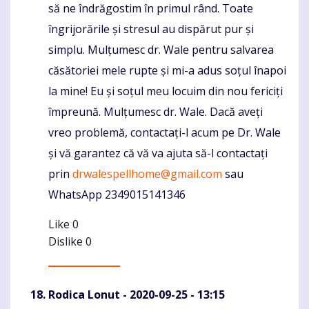
să ne îndrăgostim în primul rând. Toate
îngrijorările și stresul au dispărut pur și
simplu. Mulțumesc dr. Wale pentru salvarea
căsătoriei mele rupte și mi-a adus soțul înapoi
la mine! Eu și soțul meu locuim din nou fericiți
împreună. Mulțumesc dr. Wale. Dacă aveți
vreo problemă, contactați-l acum pe Dr. Wale
și vă garantez că vă va ajuta să-l contactați
prin
drwalespellhome@gmail.com
sau
WhatsApp 2349015141346
Like
0
Dislike
0
Rodica Lonut
- 2020-09-25 - 13:15