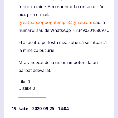
fericit ca mine. Am renunțat la contactul său
aici, prin e-mail:
greatbabaogbogotemple@gmail.com
sau la
numărul său de WhatsApp. +2349020168697 ...
El a făcut-o pe fosta mea soție să se întoarcă
la mine cu bucurie
M-a vindecat de la un om impotent la un
bărbat adevărat.
Like
0
Dislike
0
kate
- 2020-09-25 - 14:04