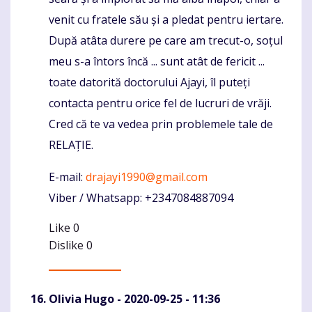
venit cu fratele său și a pledat pentru iertare.
După atâta durere pe care am trecut-o, soțul
meu s-a întors încă ... sunt atât de fericit ...
toate datorită doctorului Ajayi, îl puteți
contacta pentru orice fel de lucruri de vrăji.
Cred că te va vedea prin problemele tale de
RELAȚIE.
E-mail:
drajayi1990@gmail.com
Viber / Whatsapp: +2347084887094
Like
0
Dislike
0
Olivia Hugo
- 2020-09-25 - 11:36