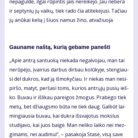
ne­pa­gul­dė, il­gai rū­pin­tis jais ne­rei­kė­jo. Jau ne­bė­ra
ir sep­ty­nių jų vai­kų, tiek ra­do čia ati­te­kė­ju­si. Ta­čiau
jų anū­kai ke­lią į šiuos na­mus ži­no, at­va­žiuo­ja.
Gau­na­me naš­tą, ku­rią ge­ba­me pa­neš­ti
„Apie an­trą san­tuo­ką nie­ka­da ne­gal­vo­jau, man tai
ne­rū­pė­jo, įvai­rius dar­bus dir­bau ko­lū­ky­je, sten­giau­
si dėl duk­ros, kad ją iš­mo­ky­čiau. Ir nie­kas man ne­si­
pir­šo, ma­tyt, per­ša­si toms, ku­rios ant­rų­jų pu­sių ieš­
ko. Bu­vau ir iš­li­kau pa­rei­gos žmo­gus. Pra­bė­go tiek
me­tų, bet džiaugs­mo bū­ta ne tiek daug. Gal­būt lai­
min­giau­sia bu­vau, kai duk­ra iš­sva­jo­tus moks­lus
stu­di­ja­vo, kai juos bai­gė. Man ne­li­ko lai­ko nei mez­
gi­mams, nei au­di­mui“, – pa­sa­ko­ja Sta­sė, vi­są sa­ve