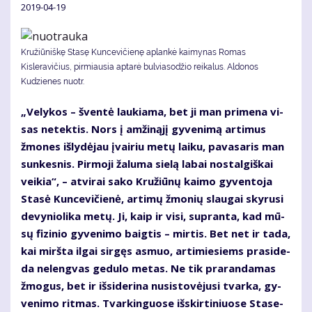
2019-04-19
Kružiūniškę Stasę Kuncevičienę aplankė kaimynas Romas
Kisleravičius, pirmiausia aptarė bulviasodžio reikalus. Aldonos
Kudzienes nuotr.
„Ve­ly­kos – šven­tė lau­kia­ma, bet ji man pri­me­na vi­
sas ne­tek­tis. Nors į am­ži­ną­jį gy­ve­ni­mą ar­ti­mus
žmo­nes iš­ly­dė­jau įvai­riu me­tų lai­ku, pa­va­sa­ris man
sun­kes­nis. Pir­mo­ji ža­lu­ma sie­lą la­bai nos­tal­giš­kai
vei­kia“, – at­vi­rai sa­ko Kru­žiū­nų kai­mo gy­ven­to­ja
Sta­sė Kun­ce­vi­čie­nė, ar­ti­mų žmo­nių slau­gai sky­ru­si
de­vy­nio­li­ka me­tų. Ji, kaip ir vi­si, su­pran­ta, kad mū­
sų fi­zi­nio gy­ve­ni­mo baig­tis – mir­tis. Bet net ir ta­da,
kai mirš­ta il­gai sir­gęs as­muo, ar­ti­mie­siems pra­si­de­
da ne­leng­vas ge­du­lo me­tas. Ne tik pra­ran­da­mas
žmo­gus, bet ir iš­si­de­ri­na nu­si­sto­vė­ju­si tvar­ka, gy­
ve­ni­mo rit­mas. Tvar­kin­guo­se iš­skir­ti­niuo­se Sta­se­