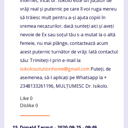
internet, încât dr. Isikolo este un jucător de
vrăji real și puternic pe care îl voi ruga mereu
să trăiesc mult pentru a-și ajuta copiii în
vremea necazurilor, dacă sunteți aici și aveți
nevoie de Ex sau soțul tău s-a mutat la o altă
femeie, nu mai plânge, contactează acum
acest puternic turnător de vrăji. Iată contactul
său: Trimiteți-l prin e-mail la:
isikolosolutionhome@gmail.com
Puteți, de
asemenea, să-l aplicați pe Whatsapp la +
2348133261196, MULȚUMESC Dr. Isikolo.
Like
0
Dislike
0
Donald Tarqut
- 2020-09-25 - 09:49