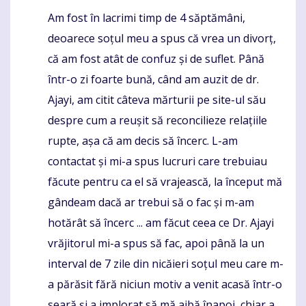
Am fost în lacrimi timp de 4 săptămâni,
Komentaras
deoarece soțul meu a spus că vrea un divorț,
că am fost atât de confuz și de suflet. Până
într-o zi foarte bună, când am auzit de dr.
Ajayi, am citit câteva mărturii pe site-ul său
despre cum a reușit să reconcilieze relațiile
rupte, așa că am decis să încerc. L-am
contactat și mi-a spus lucruri care trebuiau
făcute pentru ca el să vrajească, la început mă
gândeam dacă ar trebui să o fac și m-am
hotărât să încerc ... am făcut ceea ce Dr. Ajayi
vrăjitorul mi-a spus să fac, apoi până la un
interval de 7 zile din nicăieri soțul meu care m-
a părăsit fără niciun motiv a venit acasă într-o
seară și a implorat să mă aibă înapoi, chiar a