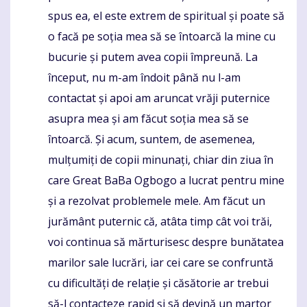
spus ea, el este extrem de spiritual și poate să
o facă pe soția mea să se întoarcă la mine cu
bucurie și putem avea copii împreună. La
început, nu m-am îndoit până nu l-am
contactat și apoi am aruncat vrăji puternice
asupra mea și am făcut soția mea să se
întoarcă. Și acum, suntem, de asemenea,
mulțumiți de copii minunați, chiar din ziua în
care Great BaBa Ogbogo a lucrat pentru mine
și a rezolvat problemele mele. Am făcut un
jurământ puternic că, atâta timp cât voi trăi,
voi continua să mărturisesc despre bunătatea
marilor sale lucrări, iar cei care se confruntă
cu dificultăți de relație și căsătorie ar trebui
să-l contacteze rapid și să devină un martor