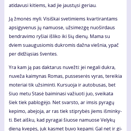
ati­da­vu­si ki­tiems, kad jie jaus­tų­si ge­riau.
Ją žmo­nės my­li. Vi­siš­kai sve­ti­miems kvar­ti­ran­tams
ap­si­gy­ve­nus jų na­muo­se, už­si­mez­gę nuo­šir­daus
ben­dra­vi­mo ry­šiai iš­li­ko iki šių die­nų. Ma­ma su
dviem su­au­gu­sio­mis duk­ro­mis daž­na vieš­nia, ypač
per di­dži­ą­sias šven­tes.
Yra kam ją pas dak­ta­rus nu­vež­ti: jei ne­ga­li duk­ra,
nu­ve­ža kai­my­nas Ro­mas, pus­se­se­rės vy­ras, te­rei­kia
mo­te­riai tik už­si­min­ti. Kur­suo­ja ir au­to­bu­sas, bet
šiuo me­tu Sta­sė bai­mi­na­si va­žiuo­ti juo, svei­ka­ta
šiek tiek pa­blo­gė­jo. Net svars­to, ar im­sis py­ra­gų
ke­pi­mo, abe­jo­ja, ar ras tiek stip­ry­bės jiems iš­min­ky­
ti. Bet aiš­ku, kad py­ra­gai šiuo­se na­muo­se Ve­ly­kų
die­ną kve­pės, juk kas­met bu­vo ke­pa­mi. Gal net ir gi­