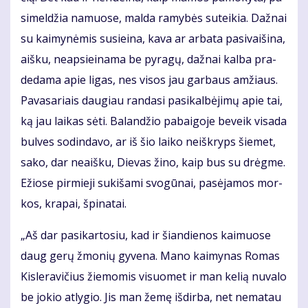
si­mel­džia na­muo­se, mal­da ra­my­bės su­tei­kia. Daž­nai
su kai­my­nė­mis su­si­ei­na, ka­va ar ar­ba­ta pa­si­vai­ši­na,
aiš­ku, neap­si­ei­na­ma be py­ra­gų, daž­nai kal­ba pra­
de­da­ma apie li­gas, nes vi­sos jau gar­baus am­žiaus.
Pa­va­sa­riais dau­giau ran­da­si pa­si­kal­bė­ji­mų apie tai,
ką jau lai­kas sė­ti. Ba­lan­džio pa­bai­go­je be­veik vi­sa­da
bul­ves so­din­da­vo, ar iš šio lai­ko ne­iš­kryps šie­met,
sa­ko, dar ne­aiš­ku, Die­vas ži­no, kaip bus su drėg­me.
Ežio­se pir­mie­ji su­ki­ša­mi svo­gū­nai, pa­sė­ja­mos mor­
kos, kra­pai, špi­na­tai.
„Aš dar pa­si­kar­to­siu, kad ir šian­die­nos kai­muo­se
daug ge­rų žmo­nių gy­ve­na. Ma­no kai­my­nas Ro­mas
Kis­le­ra­vi­čius žie­mo­mis vi­suo­met ir man ke­lią nu­va­lo
be jo­kio at­ly­gio. Jis man že­mę iš­dir­ba, net ne­ma­tau