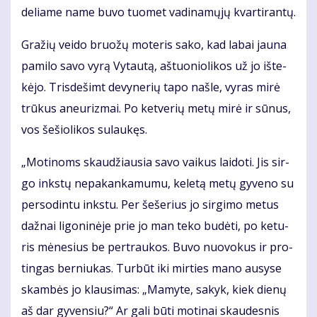
de­lia­me na­me bu­vo tuo­met va­di­na­mų­jų kvar­ti­ran­tų.
Gra­žių vei­do bruo­žų mo­te­ris sa­ko, kad la­bai jau­na
pa­mi­lo sa­vo vy­rą Vy­tau­tą, aš­tuo­nio­li­kos už jo iš­te­
kė­jo. Tris­de­šimt de­vy­ne­rių ta­po naš­le, vy­ras mi­rė
trū­kus aneu­riz­mai. Po ket­ve­rių me­tų mi­rė ir sū­nus,
vos še­šio­li­kos su­lau­kęs.
„Mo­ti­noms skau­džiau­sia sa­vo vai­kus lai­do­ti. Jis sir­
go inks­tų ne­pa­kan­ka­mu­mu, ke­le­tą me­tų gy­ve­no su
per­so­din­tu inks­tu. Per še­še­rius jo sir­gi­mo me­tus
daž­nai li­go­ni­nė­je prie jo man te­ko bu­dė­ti, po ke­tu­
ris mė­ne­sius be per­trau­kos. Bu­vo nuo­vo­kus ir pro­
tin­gas ber­niu­kas. Tur­būt iki mir­ties ma­no au­sy­se
skam­bės jo klau­si­mas: „Ma­my­te, sa­kyk, kiek die­nų
aš dar gy­ven­siu?“ Ar ga­li bū­ti mo­ti­nai skau­des­nis