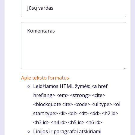
Jūsų vardas
Komentaras
Apie teksto formatus
Leidžiamos HTML žymės: <a href
hreflang> <em> <strong> <cite>
<blockquote cite> <code> <ul type> <ol
start type> <li> <dl> <dt> <dd> <h2 id>
<h3 id> <h4 id> <h5 id> <h6 id>
Linijos ir paragrafai atskiriami