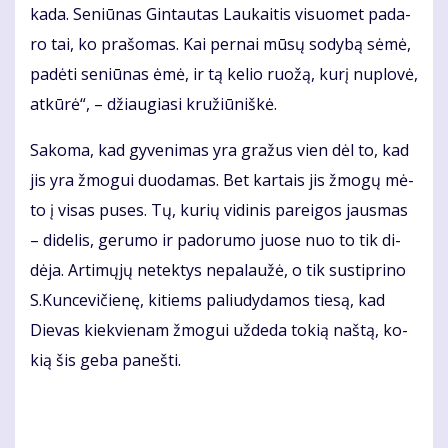
ka­da. Se­niū­nas Gin­tau­tas Lau­kai­tis vi­suo­met pa­da­
ro tai, ko pra­šo­mas. Kai per­nai mū­sų so­dy­bą sė­mė,
pa­dė­ti se­niū­nas ėmė, ir tą ke­lio ruo­žą, ku­rį nu­plo­vė,
at­kū­rė“, – džiau­gia­si kru­žiū­niš­kė.
Sa­ko­ma, kad gy­ve­ni­mas yra gra­žus vien dėl to, kad
jis yra žmo­gui duo­da­mas. Bet kar­tais jis žmo­gų mė­
to į vi­sas pu­ses. Tų, ku­rių vi­di­nis pa­rei­gos jaus­mas
– di­de­lis, ge­ru­mo ir pa­do­ru­mo juo­se nuo to tik di­
dė­ja. Ar­ti­mų­jų ne­tek­tys ne­pa­lau­žė, o tik su­stip­ri­no
S.Kun­ce­vi­čie­nę, ki­tiems pa­liu­dy­da­mos tie­są, kad
Die­vas kiek­vie­nam žmo­gui už­de­da to­kią naš­tą, ko­
kią šis ge­ba pa­neš­ti.