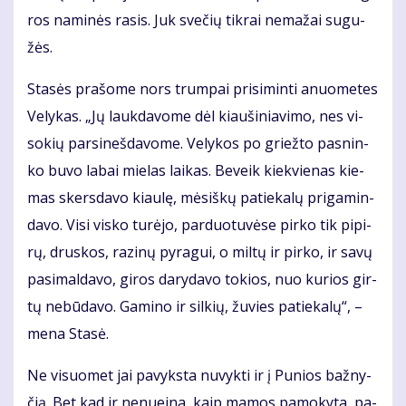
ros na­mi­nės ra­sis. Juk sve­čių tik­rai ne­ma­žai su­gu­
žės.
Sta­sės pra­šo­me nors trum­pai pri­si­min­ti anuo­me­tes
Ve­ly­kas. „Jų lauk­da­vo­me dėl kiau­ši­nia­vi­mo, nes vi­
so­kių par­si­neš­da­vo­me. Ve­ly­kos po griež­to pas­nin­
ko bu­vo la­bai mie­las lai­kas. Be­veik kiek­vie­nas kie­
mas skers­da­vo kiau­lę, mė­siš­kų pa­tie­ka­lų pri­ga­min­
da­vo. Vi­si vis­ko tu­rė­jo, par­duo­tu­vė­se pir­ko tik pi­pi­
rų, drus­kos, ra­zi­nų py­ra­gui, o mil­tų ir pir­ko, ir sa­vų
pa­si­mal­da­vo, gi­ros da­ry­da­vo to­kios, nuo ku­rios gir­
tų ne­bū­da­vo. Ga­mi­no ir sil­kių, žu­vies pa­tie­ka­lų“, –
me­na Sta­sė.
Ne vi­suo­met jai pa­vyks­ta nu­vyk­ti ir į Pu­nios baž­ny­
čią. Bet kad ir ne­nu­ei­na, kaip ma­mos pa­mo­ky­ta, pa­