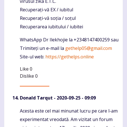
virusul zika E.T.C.
Recuperați-vă EX / iubitul
Recuperați-vă soția / soțul
Recuperarea iubitului / iubitei
WhatsApp Dr Ilekhojie la +2348147400259 sau
Trimiteți un e-mail la
gethelp05@gmail.com
Site-ul web:
https://gethelps.online
Like
0
Dislike
0
Donald Tarqut
- 2020-09-25 - 09:09
Acesta este cel mai minunat lucru pe care l-am
Komentaras
experimentat vreodată. Am vizitat un forum