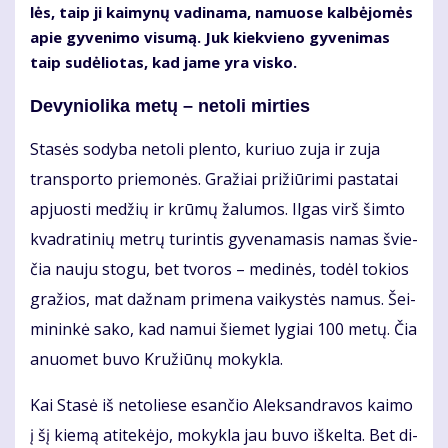
lės, taip ji kai­my­nų va­di­na­ma, na­muo­se kal­bė­jo­mės
apie gy­ve­ni­mo vi­su­mą. Juk kiek­vie­no gy­ve­ni­mas
taip su­dė­lio­tas, kad ja­me yra vis­ko.
De­vy­nio­li­ka me­tų – ne­to­li mir­ties
Sta­sės so­dy­ba ne­to­li plen­to, ku­riuo zu­ja ir zu­ja
trans­por­to prie­mo­nės. Gra­žiai pri­žiū­ri­mi pa­sta­tai
ap­juos­ti me­džių ir krū­mų ža­lu­mos. Il­gas virš šim­to
kvad­ra­ti­nių met­rų tu­rin­tis gy­ve­na­ma­sis na­mas švie­
čia nau­ju sto­gu, bet tvo­ros – me­di­nės, to­dėl to­kios
gra­žios, mat daž­nam pri­me­na vai­kys­tės na­mus. Šei­
mi­nin­kė sa­ko, kad na­mui šie­met ly­giai 100 me­tų. Čia
anuo­met bu­vo Kru­žiū­nų mo­kyk­la.
Kai Sta­sė iš ne­to­lie­se esan­čio Alek­san­dra­vos kai­mo
į šį kie­mą ati­te­kė­jo, mo­kyk­la jau bu­vo iš­kel­ta. Bet di­