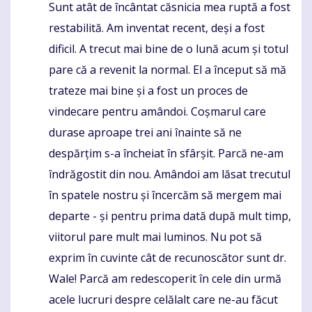
Sunt atât de încântat căsnicia mea ruptă a fost
Komentaras
restabilită. Am inventat recent, deși a fost
dificil. A trecut mai bine de o lună acum și totul
pare că a revenit la normal. El a început să mă
trateze mai bine și a fost un proces de
vindecare pentru amândoi. Coșmarul care
durase aproape trei ani înainte să ne
despărțim s-a încheiat în sfârșit. Parcă ne-am
îndrăgostit din nou. Amândoi am lăsat trecutul
în spatele nostru și încercăm să mergem mai
departe - și pentru prima dată după mult timp,
viitorul pare mult mai luminos. Nu pot să
exprim în cuvinte cât de recunoscător sunt dr.
Wale! Parcă am redescoperit în cele din urmă
acele lucruri despre celălalt care ne-au făcut