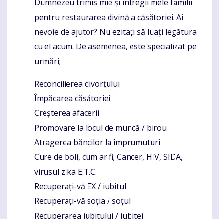
Dumnezeu trimis mie și întregii mele familii
pentru restaurarea divină a căsătoriei. Ai
nevoie de ajutor? Nu ezitați să luați legătura
cu el acum. De asemenea, este specializat pe
urmări;
Reconcilierea divorțului
Împăcarea căsătoriei
Creșterea afacerii
Promovare la locul de muncă / birou
Atragerea băncilor la împrumuturi
Cure de boli, cum ar fi; Cancer, HIV, SIDA,
virusul zika E.T.C.
Recuperați-vă EX / iubitul
Recuperați-vă soția / soțul
Recuperarea iubitului / iubitei