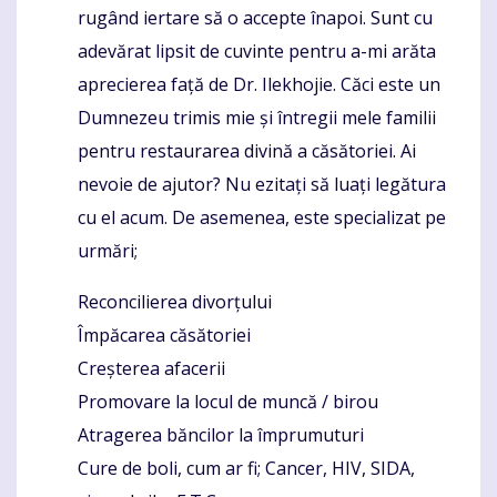
rugând iertare să o accepte înapoi. Sunt cu
adevărat lipsit de cuvinte pentru a-mi arăta
aprecierea față de Dr. Ilekhojie. Căci este un
Dumnezeu trimis mie și întregii mele familii
pentru restaurarea divină a căsătoriei. Ai
nevoie de ajutor? Nu ezitați să luați legătura
cu el acum. De asemenea, este specializat pe
urmări;
Reconcilierea divorțului
Împăcarea căsătoriei
Creșterea afacerii
Promovare la locul de muncă / birou
Atragerea băncilor la împrumuturi
Cure de boli, cum ar fi; Cancer, HIV, SIDA,