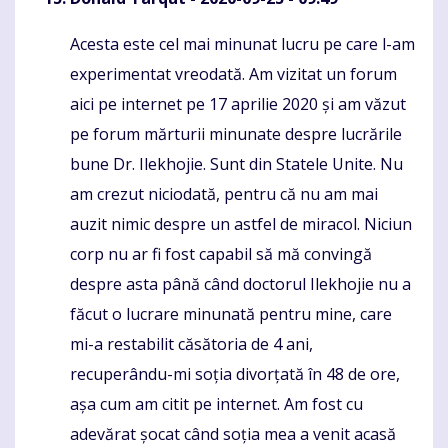
Acesta este cel mai minunat lucru pe care l-am
Komentaras
experimentat vreodată. Am vizitat un forum
aici pe internet pe 17 aprilie 2020 și am văzut
pe forum mărturii minunate despre lucrările
bune Dr. Ilekhojie. Sunt din Statele Unite. Nu
am crezut niciodată, pentru că nu am mai
auzit nimic despre un astfel de miracol. Niciun
corp nu ar fi fost capabil să mă convingă
despre asta până când doctorul Ilekhojie nu a
făcut o lucrare minunată pentru mine, care
mi-a restabilit căsătoria de 4 ani,
recuperându-mi soția divorțată în 48 de ore,
așa cum am citit pe internet. Am fost cu
adevărat șocat când soția mea a venit acasă