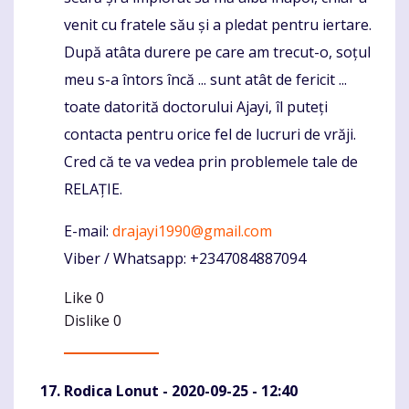
venit cu fratele său și a pledat pentru iertare.
După atâta durere pe care am trecut-o, soțul
meu s-a întors încă ... sunt atât de fericit ...
toate datorită doctorului Ajayi, îl puteți
contacta pentru orice fel de lucruri de vrăji.
Cred că te va vedea prin problemele tale de
RELAȚIE.
E-mail:
drajayi1990@gmail.com
Viber / Whatsapp: +2347084887094
Like
0
Dislike
0
Rodica Lonut
- 2020-09-25 - 12:40