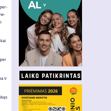
 per­
­ne­
o
 kai
 per
na ir
i­kęs