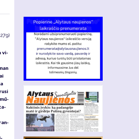
3279)
 vi­
s
s man
ai
ja
ru­si
d mū­
ta­
­ran­
i­