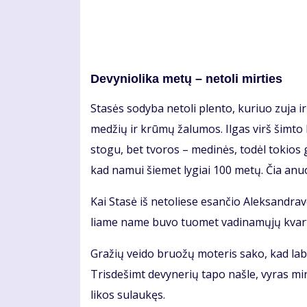
De­vy­nio­li­ka me­tų – ne­to­li mir­ties
Sta­sės so­dy­ba ne­to­li plen­to, ku­riuo zu­ja ir
me­džių ir krū­mų ža­lu­mos. Il­gas virš šim­to k
sto­gu, bet tvo­ros – me­di­nės, to­dėl to­kios
kad na­mui šie­met ly­giai 100 me­tų. Čia anu
Kai Sta­sė iš ne­to­lie­se esan­čio Alek­san­dra­v
lia­me na­me bu­vo tuo­met va­di­na­mų­jų kvar­t
Gra­žių vei­do bruo­žų mo­te­ris sa­ko, kad la­bai
Tris­de­šimt de­vy­ne­rių ta­po naš­le, vy­ras mi
li­kos su­lau­kęs.