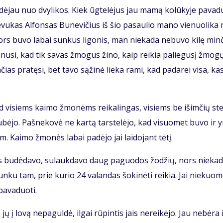
a­dė­jau nuo dvy­li­kos. Kiek ūg­te­lė­jus jau ma­mą ko­lū­ky­je pa­va­
 Tė­vu­kas Al­fon­sas Bu­ne­vi­čius iš šio pa­sau­lio ma­no vie­nuo­li­ka
ors bu­vo la­bai sun­kus li­go­nis, man nie­ka­da ne­bu­vo ki­lę min­
­ki­nu­si, kad tik sa­vas žmo­gus ži­no, kaip rei­kia pa­lie­gu­sį žmo­g
n­čias pra­tę­si, bet ta­vo są­ži­nė lie­ka ra­mi, kad pa­da­rei vi­sa, ka
s, tad vi­siems kai­mo žmo­nėms rei­ka­lin­gas, vi­siems be iš­im­čių st
sku­bė­jo. Pa­šne­ko­vė ne kar­tą tars­te­lė­jo, kad vi­suo­met bu­vo ir 
. Kai­mo žmo­nės la­bai pa­dė­jo jai lai­do­jant tė­tį.
­ras bu­dė­da­vo, su­lauk­da­vo daug pa­guo­dos žo­džių, nors nie­ka­
n­ku tam, prie ku­rio 24 va­lan­das šo­ki­nė­ti rei­kia. Jai nie­kuo­
a­va­duo­ti.
 jų į lo­vą ne­pa­gul­dė, il­gai rū­pin­tis jais ne­rei­kė­jo. Jau ne­bė­ra 