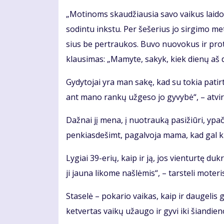
„Mo­ti­noms skau­džiau­sia sa­vo vai­kus lai­do­
so­din­tu inks­tu. Per še­še­rius jo sir­gi­mo me
sius be per­trau­kos. Bu­vo nuo­vo­kus ir pro­
klau­si­mas: „Ma­my­te, sa­kyk, kiek die­nų aš d
Gy­dy­to­jai yra man sa­kę, kad su to­kia pa­tir­
ant ma­no ran­kų už­ge­so jo gy­vy­bė“, – at­vi­r
Daž­nai jį me­na, į nuo­trau­ką pa­si­žiū­ri, ypač
pen­kias­de­šimt, pa­gal­vo­ja ma­ma, kad gal ki­
Ly­giai 39-erių, kaip ir ją, jos vien­tur­tę duk­rą
ji jau­na li­ko­me naš­lė­mis“, – tars­te­li mo­te­ri
Sta­se­lė – po­ka­rio vai­kas, kaip ir dau­ge­lis g
ket­ver­tas vai­kų už­au­go ir gy­vi iki šian­die­n