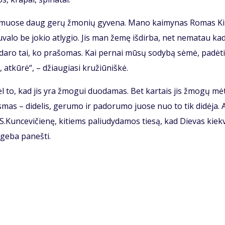
kai­muo­se daug ge­rų žmo­nių gy­ve­na. Ma­no kai­my­nas Ro­mas Kis
­va­lo be jo­kio at­ly­gio. Jis man že­mę iš­dir­ba, net ne­ma­tau ka­
­da­ro tai, ko pra­šo­mas. Kai per­nai mū­sų so­dy­bą sė­mė, pa­dė­t
 at­kū­rė“, – džiau­gia­si kru­žiū­niš­kė.
l to, kad jis yra žmo­gui duo­da­mas. Bet kar­tais jis žmo­gų mė­
s­mas – di­de­lis, ge­ru­mo ir pa­do­ru­mo juo­se nuo to tik di­dė­ja. A
 S.Kun­ce­vi­čie­nę, ki­tiems pa­liu­dy­da­mos tie­są, kad Die­vas kiek­
ge­ba pa­neš­ti.