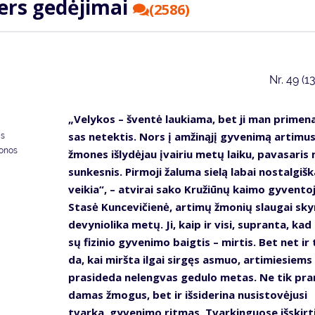
ters ge­dė­ji­mai
(2586)
Nr.
49 (1
„Ve­ly­kos – šven­tė lau­kia­ma, bet ji man pri­me­na
sas ne­tek­tis. Nors į am­ži­ną­jį gy­ve­ni­mą ar­ti­mu
as
donos
žmo­nes iš­ly­dė­jau įvai­riu me­tų lai­ku, pa­va­sa­ri
sun­kes­nis. Pir­mo­ji ža­lu­ma sie­lą la­bai nos­tal­giš­k
vei­kia“, – at­vi­rai sa­ko Kru­žiū­nų kai­mo gy­ven­to­
Sta­sė Kun­ce­vi­čie­nė, ar­ti­mų žmo­nių slau­gai sky­
de­vy­nio­li­ka me­tų. Ji, kaip ir vi­si, su­pran­ta, ka
sų fi­zi­nio gy­ve­ni­mo baig­tis – mir­tis. Bet net ir 
da, kai mirš­ta il­gai sir­gęs as­muo, ar­ti­mie­siems
pra­si­de­da ne­leng­vas ge­du­lo me­tas. Ne tik pra
da­mas žmo­gus, bet ir iš­si­de­ri­na nu­si­sto­vė­ju­si
tvar­ka, gy­ve­ni­mo rit­mas. Tvar­kin­guo­se iš­skir­t