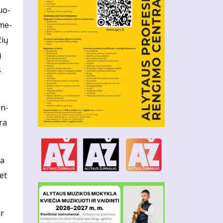
duo­
 me­
čių
ų
s
en­
yra
da
met
ir