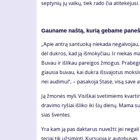
sep­ty­nių jų vai­kų, tiek ra­do čia ati­te­kė­ju­s
Gau­na­me naš­tą, ku­rią ge­ba­me pa­neš­
„Apie an­trą san­tuo­ką nie­ka­da ne­gal­vo­jau, 
dėl duk­ros, kad ją iš­mo­ky­čiau. Ir nie­kas man
Bu­vau ir iš­li­kau pa­rei­gos žmo­gus. Pra­bė
giau­sia bu­vau, kai duk­ra iš­sva­jo­tus moks­l
nei au­di­mui“, – pa­sa­ko­ja Sta­sė, vi­są sa­ve at
Ją žmo­nės my­li. Vi­siš­kai sve­ti­miems kvar­t
dra­vi­mo ry­šiai iš­li­ko iki šių die­nų. Ma­ma 
sias šven­tes.
Yra kam ją pas dak­ta­rus nu­vež­ti: jei ne­ga­l
te­riai tik už­si­min­ti. Kur­suo­ja ir au­to­bu­sa