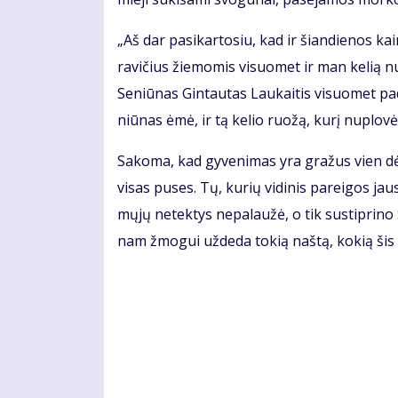
„Aš dar pa­si­kar­to­siu, kad ir šian­die­nos 
ra­vi­čius žie­mo­mis vi­suo­met ir man ke­lią nu
Se­niū­nas Gin­tau­tas Lau­kai­tis vi­suo­met pa
niū­nas ėmė, ir tą ke­lio ruo­žą, ku­rį nu­plo­vė,
Sa­ko­ma, kad gy­ve­ni­mas yra gra­žus vien dė
vi­sas pu­ses. Tų, ku­rių vi­di­nis pa­rei­gos jau
mų­jų ne­tek­tys ne­pa­lau­žė, o tik su­stip­ri­no
nam žmo­gui už­de­da to­kią naš­tą, ko­kią šis 