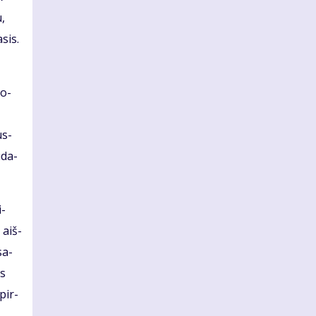
u,
­sis.
so­
us­
ū­da­
i­
 aiš­
sa­
es
 pir­