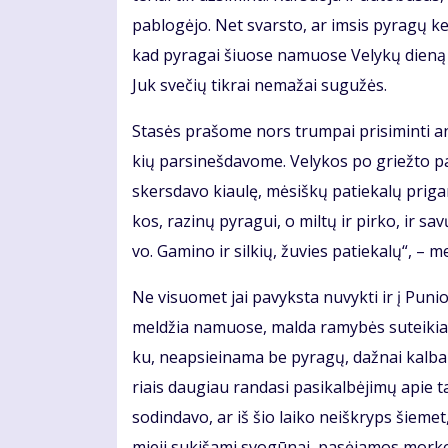
pa­blo­gė­jo. Net svars­to, ar im­sis py­ra­gų ke­
kad py­ra­gai šiuo­se na­muo­se Ve­ly­kų die­ną
Juk sve­čių tik­rai ne­ma­žai su­gu­žės.
Sta­sės pra­šo­me nors trum­pai pri­si­min­ti an
kių par­si­neš­da­vo­me. Ve­ly­kos po griež­to p
skers­da­vo kiau­lę, mė­siš­kų pa­tie­ka­lų pri­ga­
kos, ra­zi­nų py­ra­gui, o mil­tų ir pir­ko, ir sa
vo. Ga­mi­no ir sil­kių, žu­vies pa­tie­ka­lų“, – m
Ne vi­suo­met jai pa­vyks­ta nu­vyk­ti ir į Pu­n
mel­džia na­muo­se, mal­da ra­my­bės su­tei­kia. D
ku, neap­si­ei­na­ma be py­ra­gų, daž­nai kal­b
riais dau­giau ran­da­si pa­si­kal­bė­ji­mų apie ta
so­din­da­vo, ar iš šio lai­ko ne­iš­kryps šie­m
mie­ji su­ki­ša­mi svo­gū­nai, pa­sė­ja­mos mor­ko