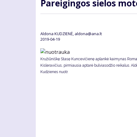
Pa­rei­gin­gos sie­los mo­
Aldona KUDZIENĖ, aldona@ana.lt
2019-04-19
Kružiūniškę Stasę Kuncevičienę aplankė kaimynas Rom
Kisleravičius, pirmiausia aptarė bulviasodžio reikalus. Al
Kudzienes nuotr.