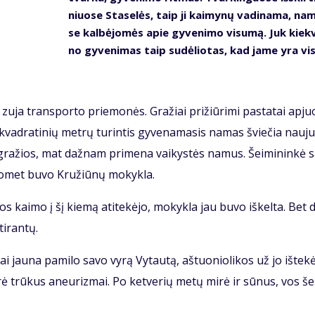
niuo­se Sta­se­lės, taip ji kai­my­nų va­di­na­ma, na
se kal­bė­jo­mės apie gy­ve­ni­mo vi­su­mą. Juk kiek­
no gy­ve­ni­mas taip su­dė­lio­tas, kad ja­me yra vis
 zu­ja trans­por­to prie­mo­nės. Gra­žiai pri­žiū­ri­mi pa­sta­tai ap­juo
vad­ra­ti­nių met­rų tu­rin­tis gy­ve­na­ma­sis na­mas švie­čia nau­ju
 gra­žios, mat daž­nam pri­me­na vai­kys­tės na­mus. Šei­mi­nin­kė s
o­met bu­vo Kru­žiū­nų mo­kyk­la.
os kai­mo į šį kie­mą ati­te­kė­jo, mo­kyk­la jau bu­vo iš­kel­ta. Bet d
i­ran­tų.
 jau­na pa­mi­lo sa­vo vy­rą Vy­tau­tą, aš­tuo­nio­li­kos už jo iš­te­kė
­rė trū­kus aneu­riz­mai. Po ket­ve­rių me­tų mi­rė ir sū­nus, vos še