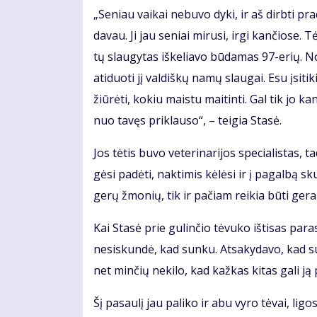
„Se­niau vai­kai ne­bu­vo dy­ki, ir aš dirb­ti pr
da­vau. Ji jau se­niai mi­ru­si, ir­gi kan­čio­se.
tų slau­gy­tas iš­ke­lia­vo bū­da­mas 97-erių. N
ati­duo­ti jį val­diš­kų na­mų slau­gai. Esu įsi­ti
žiū­rė­ti, ko­kiu mais­tu mai­tin­ti. Gal tik jo ka
nuo ta­vęs pri­klau­so“, – tei­gia Sta­sė.
Jos tė­tis bu­vo ve­te­ri­na­ri­jos spe­cia­lis­ta
gė­si pa­dė­ti, nak­ti­mis kė­lė­si ir į pa­gal­bą 
ge­rų žmo­nių, tik ir pa­čiam rei­kia bū­ti ge­ram
Kai Sta­sė prie gu­lin­čio tė­vu­ko iš­ti­sas pa
ne­si­skun­dė, kad sun­ku. At­sa­ky­da­vo, kad su
net min­čių ne­ki­lo, kad kaž­kas ki­tas ga­li ją p
Šį pa­sau­lį jau pa­li­ko ir abu vy­ro tė­vai, li­gos