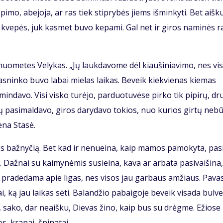
pi­mo, abe­jo­ja, ar ras tiek stip­ry­bės jiems iš­min­ky­ti. Bet aiš­k
 kve­pės, juk kas­met bu­vo ke­pa­mi. Gal net ir gi­ros na­mi­nės ra
uo­me­tes Ve­ly­kas. „Jų lauk­da­vo­me dėl kiau­ši­nia­vi­mo, nes vi­
as­nin­ko bu­vo la­bai mie­las lai­kas. Be­veik kiek­vie­nas kie­mas
min­da­vo. Vi­si vis­ko tu­rė­jo, par­duo­tu­vė­se pir­ko tik pi­pi­rų, dr
­vų pa­si­mal­da­vo, gi­ros da­ry­da­vo to­kios, nuo ku­rios gir­tų ne­b
e­na Sta­sė.
ios baž­ny­čią. Bet kad ir ne­nu­ei­na, kaip ma­mos pa­mo­ky­ta, pa­s
až­nai su kai­my­nė­mis su­si­ei­na, ka­va ar ar­ba­ta pa­si­vai­ši­na,
a pra­de­da­ma apie li­gas, nes vi­sos jau gar­baus am­žiaus. Pa­va­
i, ką jau lai­kas sė­ti. Ba­lan­džio pa­bai­go­je be­veik vi­sa­da bul­v
et, sa­ko, dar ne­aiš­ku, Die­vas ži­no, kaip bus su drėg­me. Ežio­se
s, kra­pai, špi­na­tai.