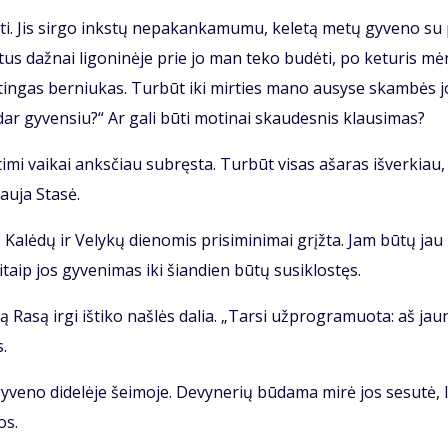
ti. Jis sir­go inks­tų ne­pa­kan­ka­mu­mu, ke­le­tą me­tų gy­ve­no su
­tus daž­nai li­go­ni­nė­je prie jo man te­ko bu­dė­ti, po ke­tu­ris mė
tin­gas ber­niu­kas. Tur­būt iki mir­ties ma­no au­sy­se skam­bės j
ar gy­ven­siu?“ Ar ga­li bū­ti mo­ti­nai skau­des­nis klau­si­mas?
ti­mi vai­kai anks­čiau su­bręs­ta. Tur­būt vi­sas aša­ras iš­ver­kiau,
au­ja Sta­sė.
 Ka­lė­dų ir Ve­ly­kų die­no­mis pri­si­mi­ni­mai grįž­ta. Jam bū­tų jau
taip jos gy­ve­ni­mas iki šian­dien bū­tų su­si­klos­tęs.
 Ra­są ir­gi iš­ti­ko naš­lės da­lia. „Tar­si už­prog­ra­muo­ta: aš jau­
s.
y­ve­no di­de­lė­je šei­mo­je. De­vy­ne­rių bū­da­ma mi­rė jos se­su­tė, l
os.