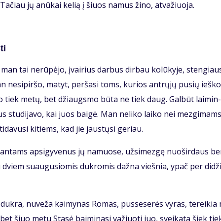
i. Ta­čiau jų anū­kai ke­lią į šiuos na­mus ži­no, at­va­žiuo­ja.
ti
man tai ne­rū­pė­jo, įvai­rius dar­bus dir­bau ko­lū­ky­je, sten­giau­
 ne­si­pir­šo, ma­tyt, per­ša­si toms, ku­rios ant­rų­jų pu­sių ieš­ko
­go tiek me­tų, bet džiaugs­mo bū­ta ne tiek daug. Gal­būt lai­min­
us stu­di­ja­vo, kai juos bai­gė. Man ne­li­ko lai­ko nei mez­gi­mams
i­da­vu­si ki­tiems, kad jie jaus­tų­si ge­riau.
i­ran­tams ap­si­gy­ve­nus jų na­muo­se, už­si­mez­gę nuo­šir­daus b
su dviem su­au­gu­sio­mis duk­ro­mis daž­na vieš­nia, ypač per di­dži
i duk­ra, nu­ve­ža kai­my­nas Ro­mas, pus­se­se­rės vy­ras, te­rei­ki
s, bet šiuo me­tu Sta­sė bai­mi­na­si va­žiuo­ti juo, svei­ka­ta šiek tie