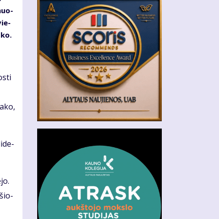
­muo­
vie­
­ko.
s­ti
a­ko,
i­de­
­jo.
­šio­