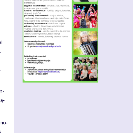
si
.
,
en­
­ą­
a mo­
k