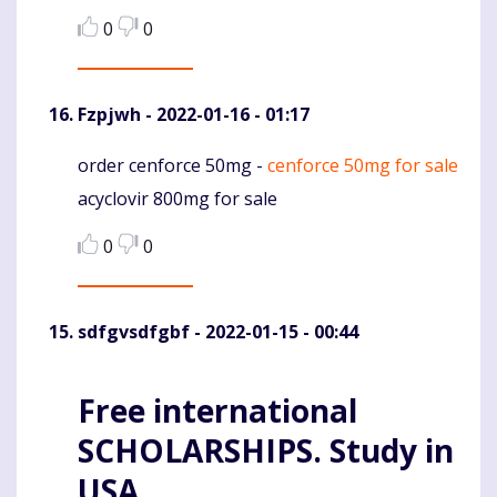
0
0
Fzpjwh
- 2022-01-16 - 01:17
order cenforce 50mg -
cenforce 50mg for sale
Komentaras
acyclovir 800mg for sale
0
0
sdfgvsdfgbf
- 2022-01-15 - 00:44
Komentaras
Free international
SCHOLARSHIPS. Study in
USA.