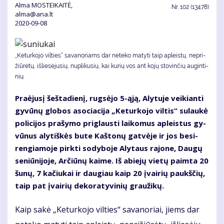
Alma MOSTEIKAITĖ,
Nr.
102 (13478)
alma@ana.lt
2020-09-08
„Ke­tur­ko­jo vil­ties“ sa­va­no­riams dar ne­te­ko ma­ty­ti taip ap­leis­tų, ne­pri­
žiū­rė­tų, iš­lie­sė­ju­sių, nu­pli­ku­sių, kai ku­rių vos ant ko­jų sto­vin­čių au­gin­ti­
nių.
Pra­ėju­sį šeš­ta­die­nį, rug­sė­jo 5-ąją, Aly­tu­je vei­kian­ti
gy­vū­nų glo­bos aso­cia­ci­ja „Ke­tur­ko­jo vil­tis“ su­lau­kė
po­li­ci­jos pra­šy­mo pri­glaus­ti lai­ko­mus ap­leis­tus gy­
vū­nus aly­tiš­kės bu­te Kaš­to­nų gat­vė­je ir jos be­si­
ren­gia­mo­je pirk­ti so­dy­bo­je Aly­taus ra­jo­ne, Dau­gų
se­niū­ni­jo­je, Ar­čiū­nų kai­me. Iš abie­jų vie­tų pa­im­ta 20
šu­nų, 7 ka­čiu­kai ir dau­giau kaip 20 įvai­rių paukš­čių,
taip pat įvai­rių de­ko­ra­ty­vi­nių grau­ži­kų.
Kaip sa­kė „Ke­tur­ko­jo vil­ties“ sa­va­no­riai, jiems dar