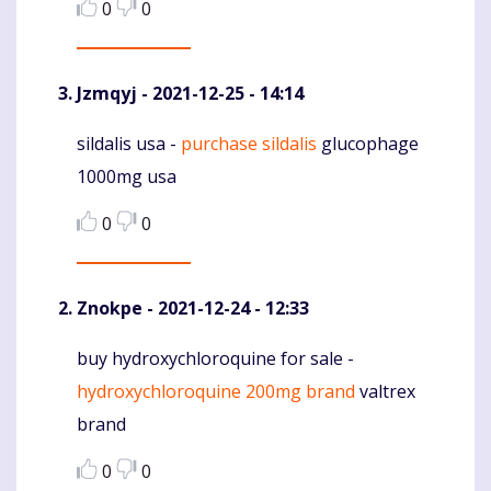
0
0
Jzmqyj
- 2021-12-25 - 14:14
sildalis usa -
purchase sildalis
glucophage
Komentaras
1000mg usa
0
0
Znokpe
- 2021-12-24 - 12:33
buy hydroxychloroquine for sale -
Komentaras
hydroxychloroquine 200mg brand
valtrex
brand
0
0