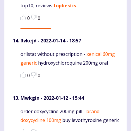
top10, reviews
topbestis
.
0
0
Rvkejd
- 2022-01-14 - 18:57
orlistat without prescription -
xenical 60mg
Komentaras
generic
hydroxychloroquine 200mg oral
0
0
Mwkgin
- 2022-01-12 - 15:44
order doxycycline 200mg pill -
brand
Komentaras
doxycycline 100mg
buy levothyroxine generic