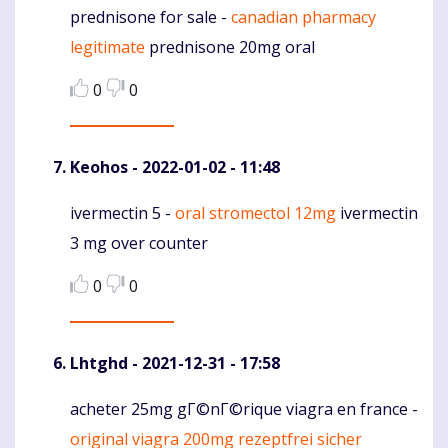
prednisone for sale -
canadian pharmacy
Komentaras
legitimate
prednisone 20mg oral
0
0
Keohos
- 2022-01-02 - 11:48
ivermectin 5 -
oral stromectol 12mg
ivermectin
Komentaras
3 mg over counter
0
0
Lhtghd
- 2021-12-31 - 17:58
acheter 25mg gГ©nГ©rique viagra en france -
Komentaras
original viagra 200mg rezeptfrei sicher