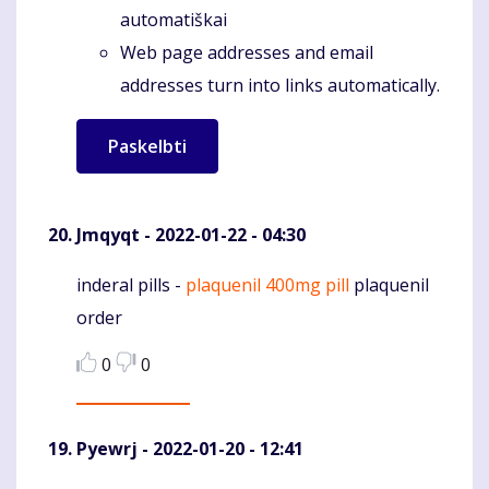
automatiškai
Web page addresses and email
addresses turn into links automatically.
Jmqyqt
- 2022-01-22 - 04:30
inderal pills -
plaquenil 400mg pill
plaquenil
Komentaras
order
0
0
Pyewrj
- 2022-01-20 - 12:41