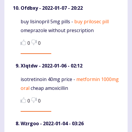
Ofdbxy
- 2022-01-07 - 20:22
buy lisinopril 5mg pills -
buy prilosec pill
Komentaras
omeprazole without prescription
0
0
Xlqtdw
- 2022-01-06 - 02:12
isotretinoin 40mg price -
metformin 1000mg
Komentaras
oral
cheap amoxicillin
0
0
Wzrgoo
- 2022-01-04 - 03:26