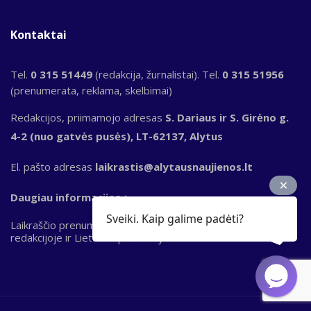
Kontaktai
Tel.
0 315 51449
(redakcija, žurnalistai). Tel.
0 315 51956
(prenumerata, reklama, skelbimai)
Redakcijos, priimamojo adresas
S. Dariaus ir S. Girėno g.
4-2 (nuo gatvės pusės), LT-62137, Alytus
El. pašto adresas
laikrastis@alytausnaujienos.lt
Daugiau informacijos
Sveiki. Kaip galime padėti?
Laikraščio prenumerata priimama „Perlo“ terminaluose,
redakcijoje ir Lietuvos pašto skyriuose