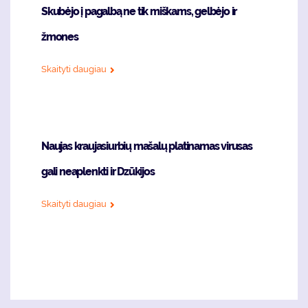
Skubėjo į pagalbą ne tik miškams, gelbėjo ir
žmones
Skaityti daugiau
Naujas kraujasiurbių mašalų platinamas virusas
gali neaplenkti ir Dzūkijos
Skaityti daugiau