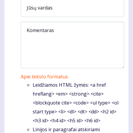
Jūsų vardas
Komentaras
Apie teksto formatus
Leidžiamos HTML žymės: <a href
hreflang> <em> <strong> <cite>
<blockquote cite> <code> <ul type> <ol
start type> <li> <dl> <dt> <dd> <h2 id>
<h3 id> <h4 id> <h5 id> <h6 id>
Linijos ir paragrafai atskiriami