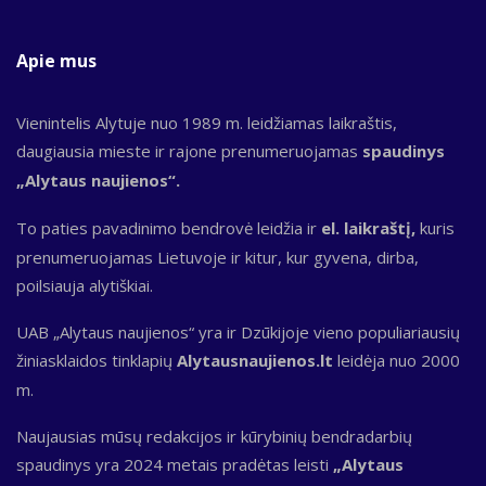
Apie mus
Vienintelis Alytuje nuo 1989 m. leidžiamas laikraštis,
daugiausia mieste ir rajone prenumeruojamas
spaudinys
„Alytaus naujienos“.
To paties pavadinimo bendrovė leidžia ir
el. laikraštį,
kuris
prenumeruojamas Lietuvoje ir kitur, kur gyvena, dirba,
poilsiauja alytiškiai.
UAB „Alytaus naujienos“ yra ir Dzūkijoje vieno populiariausių
žiniasklaidos tinklapių
Alytausnaujienos.lt
leidėja nuo 2000
m.
Naujausias mūsų redakcijos ir kūrybinių bendradarbių
spaudinys yra 2024 metais pradėtas leisti
„Alytaus