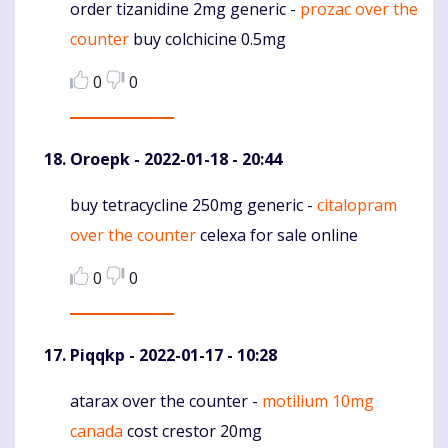
order tizanidine 2mg generic -
prozac over the
Komentaras
counter
buy colchicine 0.5mg
0
0
Oroepk
- 2022-01-18 - 20:44
buy tetracycline 250mg generic -
citalopram
Komentaras
over the counter
celexa for sale online
0
0
Piqqkp
- 2022-01-17 - 10:28
atarax over the counter -
motilium 10mg
Komentaras
canada
cost crestor 20mg