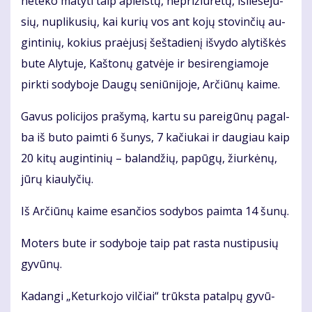
ne­te­ko ma­ty­ti taip ap­leis­tų, ne­pri­žiū­rė­tų, iš­lie­sė­ju­
sių, nu­pli­ku­sių, kai ku­rių vos ant ko­jų sto­vin­čių au­
gin­ti­nių, ko­kius pra­ėju­sį šeš­ta­die­nį iš­vy­do aly­tiš­kės
bu­te Aly­tu­je, Kaš­to­nų gat­vė­je ir be­si­ren­gia­mo­je
pirk­ti so­dy­bo­je Dau­gų se­niū­ni­jo­je, Ar­čiū­nų kai­me.
Ga­vus po­li­ci­jos pra­šy­mą, kar­tu su pa­rei­gū­nų pa­gal­
ba iš bu­to pa­im­ti 6 šu­nys, 7 ka­čiu­kai ir dau­giau kaip
20 ki­tų au­gin­ti­nių – ba­lan­džių, pa­pū­gų, žiur­kė­nų,
jū­rų kiau­ly­čių.
Iš Ar­čiū­nų kai­me esan­čios so­dy­bos pa­im­ta 14 šu­nų.
Mo­ters bu­te ir so­dy­bo­je taip pat ras­ta nu­sti­pu­sių
gy­vū­nų.
Ka­dan­gi „Ke­tur­ko­jo vil­čiai“ trūks­ta pa­tal­pų gy­vū­