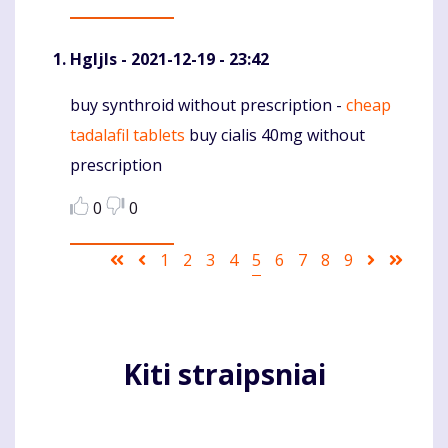
Hgljls
- 2021-12-19 - 23:42
buy synthroid without prescription -
cheap
Komentaras
tadalafil tablets
buy cialis 40mg without
prescription
0
0
Pagination
First
Ankstesnis
Puslapis
1
Puslapis
2
Puslapis
3
Puslapis
4
Current
5
Puslapis
6
Puslapis
7
Puslapis
8
Puslapis
9
Sekantis
Last
page
puslapis
page
puslapis
page
Kiti straipsniai