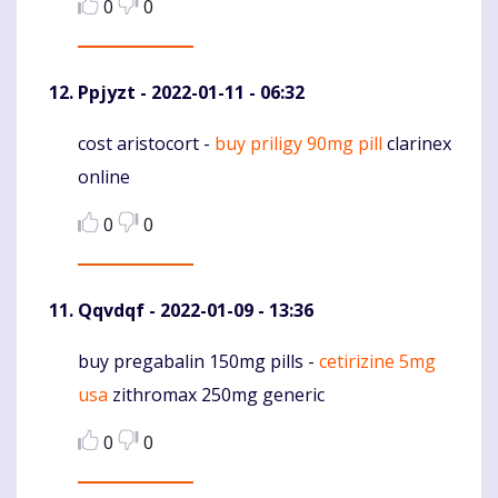
0
0
Ppjyzt
- 2022-01-11 - 06:32
cost aristocort -
buy priligy 90mg pill
clarinex
Komentaras
online
0
0
Qqvdqf
- 2022-01-09 - 13:36
buy pregabalin 150mg pills -
cetirizine 5mg
Komentaras
usa
zithromax 250mg generic
0
0