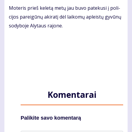
Mo­te­ris prieš ke­le­tą me­tų jau bu­vo pa­te­ku­si į po­li­
ci­jos pa­rei­gū­nų aki­ra­tį dėl lai­ko­mų ap­leis­tų gy­vū­nų
so­dy­bo­je Aly­taus ra­jo­ne.
Komentarai
Palikite savo komentarą