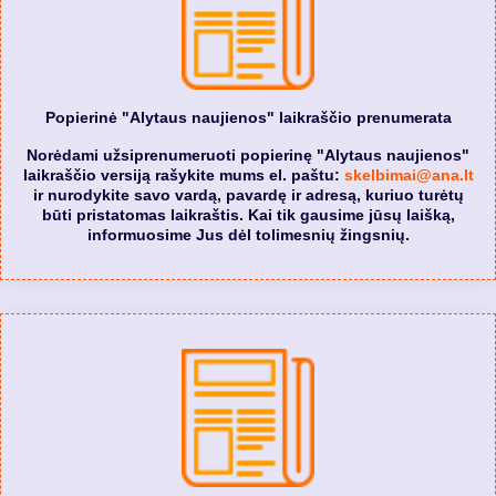
Popierinė "Alytaus naujienos" laikraščio prenumerata
Norėdami užsiprenumeruoti popierinę "Alytaus naujienos"
laikraščio versiją rašykite mums el. paštu:
skelbimai@ana.lt
ir nurodykite savo vardą, pavardę ir adresą, kuriuo turėtų
būti pristatomas laikraštis. Kai tik gausime jūsų laišką,
informuosime Jus dėl tolimesnių žingsnių.