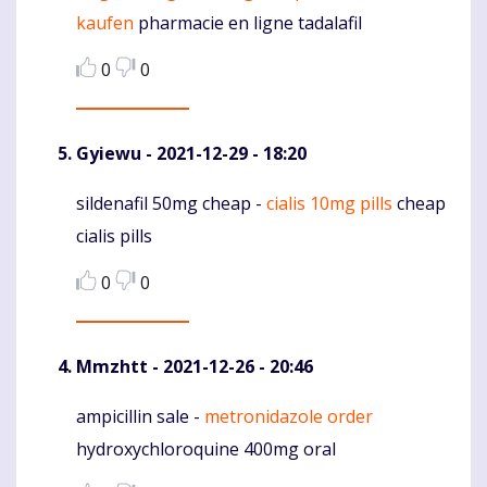
kaufen
pharmacie en ligne tadalafil
0
0
Gyiewu
- 2021-12-29 - 18:20
sildenafil 50mg cheap -
cialis 10mg pills
cheap
Komentaras
cialis pills
0
0
Mmzhtt
- 2021-12-26 - 20:46
ampicillin sale -
metronidazole order
Komentaras
hydroxychloroquine 400mg oral