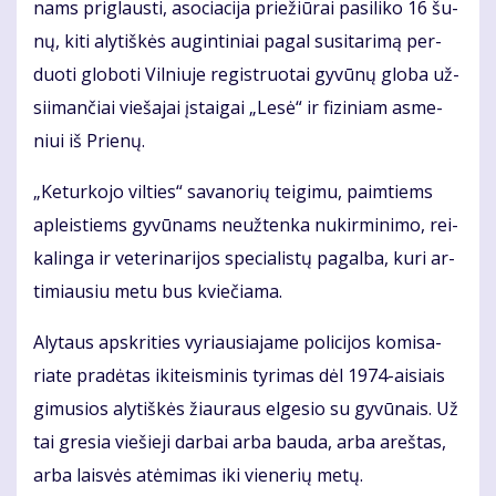
nams pri­glaus­ti, aso­cia­ci­ja prie­žiū­rai pa­si­li­ko 16 šu­
nų, ki­ti aly­tiš­kės au­gin­ti­niai pa­gal su­si­ta­ri­mą per­
duo­ti glo­bo­ti Vil­niu­je re­gist­ruo­tai gy­vū­nų glo­ba už­
si­i­man­čiai vie­ša­jai įstai­gai „Le­sė“ ir fi­zi­niam as­me­
niui iš Prie­nų.
„Ke­tur­ko­jo vil­ties“ sa­va­no­rių tei­gi­mu, pa­im­tiems
ap­leis­tiems gy­vū­nams ne­už­ten­ka nu­kir­mi­ni­mo, rei­
ka­lin­ga ir ve­te­ri­na­ri­jos spe­cia­lis­tų pa­gal­ba, ku­ri ar­
ti­miau­siu me­tu bus kvie­čia­ma.
Aly­taus ap­skri­ties vy­riau­sia­ja­me po­li­ci­jos ko­mi­sa­
ria­te pra­dė­tas iki­teis­mi­nis ty­ri­mas dėl 1974-ai­siais
gi­mu­sios aly­tiš­kės žiau­raus el­ge­sio su gy­vū­nais. Už
tai gre­sia vie­šie­ji dar­bai ar­ba bau­da, ar­ba areš­tas,
ar­ba lais­vės at­ėmi­mas iki vie­ne­rių me­tų.