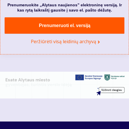
Prenumeruokite „Alytaus naujienos” elektroninę versiją. Ir
kas rytą laikraštį gausite į savo el. pašto dėžutę.
Prenumeruoti el. versiją
Peržiūrėti visą leidinių archyvą