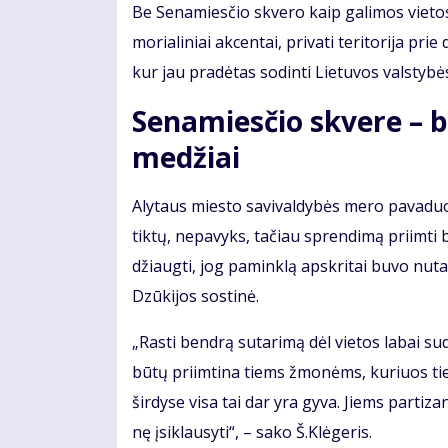
Be Se­na­mies­čio skve­ro kaip ga­li­mos vie­tos 
mo­ria­li­niai ak­cen­tai, pri­va­ti te­ri­to­ri­ja pr
kur jau pra­dė­tas so­din­ti Lie­tu­vos vals­ty­b
Se­na­mies­čio skve­re – be
me­džiai
Aly­taus mies­to sa­vi­val­dy­bės me­ro pa­va­duo­t
tik­tų, ne­pa­vyks, ta­čiau spren­di­mą pri­im­ti b
džiaug­ti, jog pa­min­klą ap­skri­tai bu­vo nu­tar­t
Dzū­ki­jos sos­ti­nė.
„Ras­ti ben­drą su­ta­ri­mą dėl vie­tos la­bai su
bū­tų pri­im­ti­na tiems žmo­nėms, ku­riuos tie is
šir­dy­se vi­sa tai dar yra gy­va. Jiems par­ti­z
nę įsi­klau­sy­ti“, – sa­ko Š.Klė­ge­ris.