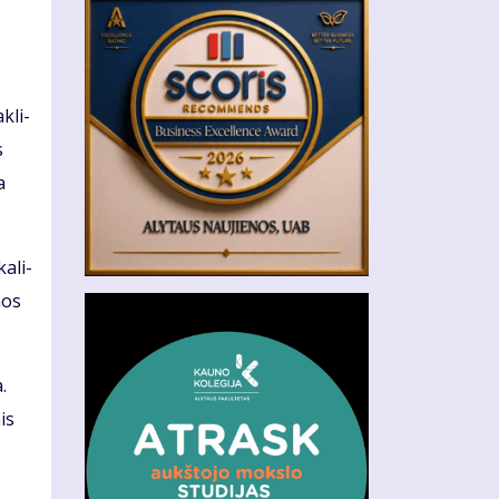
k­li­
s
a
a­li­
­nos
.
is