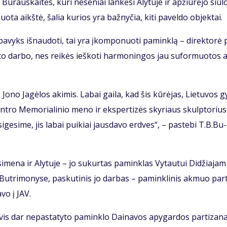
­raus­kai­tės, ku­ri ne­se­niai lan­kė­si Aly­tu­je ir ap­žiū­rė­jo siū­
­ta aikš­tė, ša­lia ku­rios yra baž­ny­čia, ki­ti pa­vel­do ob­jek­tai.
a­vyks iš­nau­do­ti, tai yra įkom­po­nuo­ti pa­min­klą – di­rek­to­rė 
­to dar­bo, nes rei­kės ieš­ko­ti har­mo­nin­gos jau su­for­muo­tos 
 Jo­no Ja­gė­los aki­mis. La­bai gai­la, kad šis kū­rė­jas, Lie­tu­vos g
 cen­tro Me­mo­ria­li­nio me­no ir eks­per­ti­zės sky­riaus skulp­to­rius
a­si­ge­si­me, jis la­bai pui­kiai jaus­da­vo erd­ves“, – pa­ste­bi T.B.Bu­
ri­si­me­na ir Aly­tu­je – jo su­kur­tas pa­min­klas Vy­tau­tui Di­džia­jam
 But­ri­mo­ny­se, pas­ku­ti­nis jo dar­bas – pa­min­kli­nis ak­muo par­t
­vo į JAV.
dėl vis dar ne­pa­sta­ty­to pa­min­klo Dai­na­vos apy­gar­dos par­ti­za­