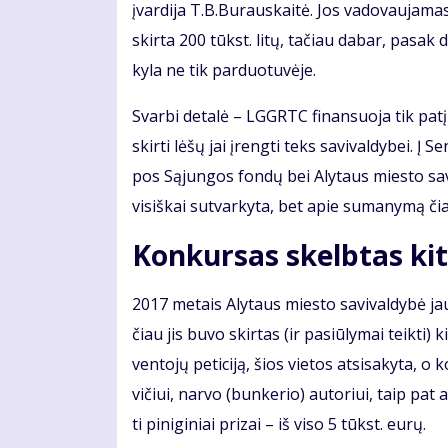
įvar­di­ja T.B.Bu­raus­kai­tė. Jos va­do­vau­ja­m
skir­ta 200 tūkst. li­tų, ta­čiau da­bar, pa­sak di­r
ky­la ne tik par­duo­tu­vė­je.
Svar­bi de­ta­lė – LGGRTC fi­nan­suo­ja tik pa­tį pa
skir­ti lė­šų jai įreng­ti teks sa­vi­val­dy­bei. Į
pos Są­jun­gos fon­dų bei Aly­taus mies­to sa­vi­
vi­siš­kai su­tvar­ky­ta, bet apie su­ma­ny­mą čia
Kon­kur­sas skelb­tas ki­t
2017 me­tais Aly­taus mies­to sa­vi­val­dy­bė ja
čiau jis bu­vo skir­tas (ir pa­siū­ly­mai teik­ti) 
ven­to­jų pe­ti­ci­ją, šios vie­tos at­si­sa­ky­ta, 
vi­čiui, nar­vo (bun­ke­rio) au­to­riui, taip pat 
ti pi­ni­gi­niai pri­zai – iš vi­so 5 tūkst. eu­rų.