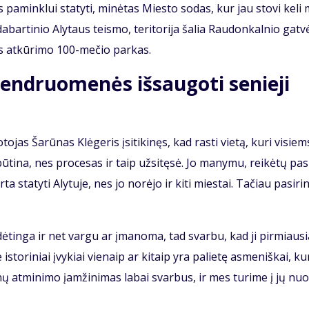
pa­min­klui sta­ty­ti, mi­nė­tas Mies­to so­das, kur jau sto­vi ke­li
ie da­bar­ti­nio Aly­taus teis­mo, te­ri­to­ri­ja ša­lia Rau­don­kal­nio gat­v
ės at­kū­ri­mo 100-me­čio par­kas.
n­druo­me­nės iš­sau­go­ti se­nie­ji
o­jas Ša­rū­nas Klė­ge­ris įsi­ti­ki­nęs, kad ras­ti vie­tą, ku­ri vi­siem
ū­ti­na, nes pro­ce­sas ir taip už­si­tę­sė. Jo ma­ny­mu, rei­kė­tų pa­s
a sta­ty­ti Aly­tu­je, nes jo no­rė­jo ir ki­ti mies­tai. Ta­čiau pa­si­ri
­dė­tin­ga ir net var­gu ar įma­no­ma, tad svar­bu, kad ji pir­miau­s
­to­ri­niai įvy­kiai vie­naip ar ki­taip yra pa­lie­tę as­me­niš­kai, ku­
a­nų at­mi­ni­mo įam­ži­ni­mas la­bai svar­bus, ir mes tu­ri­me į jų nu