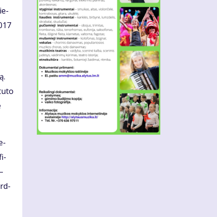
ie­
2017
ą.
tu­to
e
e­
fi­
 –
erd­