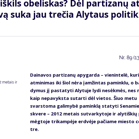
š­kils obe­lis­kas? Dėl par­ti­za­nų a
ą su­ka jau tre­čia Aly­taus po­li­ti­
Nr.
89 (1
Dai­na­vos par­ti­za­nų apy­gar­da – vie­nin­te­lė, ku­r
at­mi­ni­mas iki šiol nė­ra įam­žin­tas pa­min­klu, o 
 metais ir
dy­mus jį pa­sta­ty­ti Aly­tu­je ly­di ne­sėk­mės, nes 
kaip ne­pa­vyks­ta su­tar­ti dėl vie­tos. Šiuo me­tu
svars­to­ma ga­li­my­bė pa­min­klą sta­ty­ti Se­na­mie
skve­re – 2012 me­tais su­tvar­ky­to­je ir aly­tiš­kių
mėg­to­je tri­kam­pė­je erd­vė­je pa­čia­me mies­to 
tre.