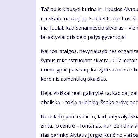
Ta­čiau įsi­klau­sy­ti bū­ti­na ir į li­ku­sios 
raus­kai­tė ne­abe­jo­ja, kad dėl to dar bus iš­sa
mą. Juo­lab kad Se­na­mies­čio skve­ras – vie­na 
tai ak­ty­viai pri­si­dė­jo pa­tys gy­ven­to­jai.
Įvai­rios įstai­gos, ne­vy­riau­sy­bi­nės or­ga­ni­za­
šy­mus re­konst­ruo­jant skve­rą 2012 me­tais iš
nu­mu, ypač pa­va­sa­rį, kai žy­di sa­ku­ros ir li
kor­di­nis as­me­nu­kių skai­čius.
De­ja, vi­siš­kai re­a­li ga­li­my­bė ta, kad da­l
obe­lis­ką – to­kią prie­lai­dą iš­sa­ko erd­vę ap­ž
Ne­rei­kė­tų pa­mirš­ti ir to, kad pa­tys aly­tiš­k
žin­ta. Jo cen­tre – fon­ta­nas, ku­rį žen­kli­na ak
rias pa­rin­ko Aly­taus Jur­gio Kun­či­no vie­šo­s