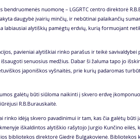
Aly­taus ben­druo­me­nės nuo­mo­nę – LGGRTC cen­tro di­rek­to­rė R.B
­ky­ta dau­gy­bė įvai­rių min­čių, ir ne­bū­ti­nai pa­lai­kan­čių su­ma
la­biau­siai aly­tiš­kių pa­mėg­tų erd­vių, ku­rią for­muo­jant ne­ti
ci­jos, pa­vie­niai aly­tiš­kiai rin­ko pa­ra­šus ir tei­kė sa­vi­val­dy­bei
­sau­go­ti se­nuo­sius me­džius. Da­bar ši ža­lu­ma ta­po jo iš­skir­
e­tu­viš­kos ja­po­niš­kos vyš­nai­tės, prie ku­rių pa­da­ro­mas tur­bū
į ža­lu­mos galėtų būti siū­lo­ma nai­kin­ti į skve­ro erd­vę įkom­po­nuo
iū­rė­ju­si R.B.Bu­raus­kai­tė.
iai rin­ko idė­ją skve­ro pa­va­di­ni­mui ir tam, kas čia ga­lė­tų bū­ti
­me­ny­je iš­kal­din­tos aly­tiš­kio ra­šy­to­jo Jur­gio Kun­či­no ei­lės, 
ios bib­lio­te­kos di­rek­to­rė Gied­rė Bul­ga­ko­vie­nė. Bib­lio­te­kos 