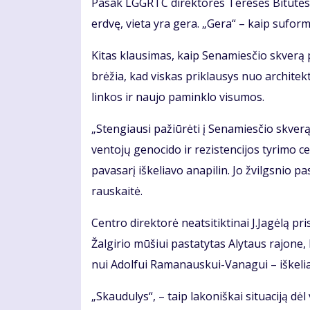
Pa­sak LGGRTC di­rek­to­rės Te­re­sės Bi­tu­tės Bu
erd­vę, vie­ta yra ge­ra. „Ge­ra“ – kaip su­for­muo
Ki­tas klau­si­mas, kaip Se­na­mies­čio skve­rą p
brė­žia, kad vis­kas pri­klau­sys nuo ar­chi­tek
lin­kos ir nau­jo pa­min­klo vi­su­mos.
„Sten­giau­si pa­žiū­rė­ti į Se­na­mies­čio skve­rą
ven­to­jų ge­no­ci­do ir re­zis­ten­ci­jos ty­ri­mo
pa­va­sa­rį iš­ke­lia­vo ana­pi­lin. Jo žvilgs­nio p
raus­kai­tė.
Cen­tro di­rek­to­rė ne­at­si­tik­ti­nai J.Ja­gė­lą p
Žal­gi­rio mū­šiui pa­sta­ty­tas Aly­taus ra­jo­ne,
nui Adol­fui Ra­ma­naus­kui-Va­na­gui – iš­ke­lia
„Skau­du­lys“, – taip la­ko­niš­kai si­tu­a­ci­ją 