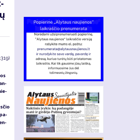
t­
kų
3319)
ios
ban­
nie­
s­čio
 pa­
cen­