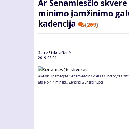
Ar Se­na­mies­čio skve­re i
mi­ni­mo įam­ži­ni­mo gal­v
ka­den­ci­ja
(269)
Saulė Pinkevičienė
2019-08-01
Alytiškių pamėgtas Senamiesčio skveras sutvarkytas 2012
atsiėjo 4,4 mln litų. Ze­no­no Ši­lins­ko nuotr.