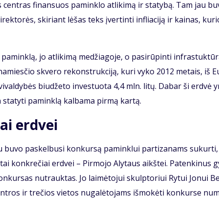
as cen­tras fi­nan­suos pa­min­klo at­li­ki­mą ir sta­ty­bą. Tam jau bu
ek­to­rės, ski­riant lė­šas teks įver­tin­ti in­flia­ci­ją ir kai­nas, ku­r
­min­klą, jo at­li­ki­mą me­džia­go­je, o pa­si­rū­pin­ti in­fra­stuk­tū­r
 Se­na­mies­čio skve­ro re­konst­ruk­ci­ją, ku­ri vy­ko 2012 me­tais, iš E
val­dy­bės biu­dže­to in­ves­tuo­ta 4,4 mln. li­tų. Da­bar ši erd­vė 
 sta­ty­ti pa­min­klą kal­ba­ma pir­mą kar­tą.
ai erd­vei
u bu­vo pa­skel­bu­si kon­kur­są pa­min­klui par­ti­za­nams su­kur­ti,
ki­tai kon­kre­čiai erd­vei – Pir­mo­jo Aly­taus aikš­tei. Pa­ten­ki­nus g
o kon­kur­sas nu­trauk­tas. Jo lai­mė­to­jui skulp­to­riui Ry­tui Jo­nui Be
ant­ros ir tre­čios vie­tos nu­ga­lė­to­jams iš­mo­kė­ti kon­kur­se nu­m