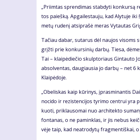
„Pri­im­tas spren­di­mas stab­dy­ti kon­kur­są re
tos pa­ieš­ką. Ap­gai­les­tau­ju, kad Aly­tu­je ik
me­tų ru­de­nį at­si­pra­šė me­ras Vy­tau­tas Gri­g
Ta­čiau da­bar, su­ta­rus dėl nau­jos vi­soms su
grįž­ti prie kon­kur­si­nių dar­bų. Tie­sa, dė­me­s
Tai – klai­pė­die­čio skulp­to­riaus Gin­tau­to Jo
ab­sol­ven­tas, dau­giau­sia jo dar­bų – net 6 kū
Klai­pė­do­je.
„Obe­lis­kas kaip kū­ri­nys, įpras­mi­nan­tis Dai
no­ci­do ir re­zis­ten­ci­jos ty­ri­mo cen­trui yra 
kuo­ti, pri­klau­so­mai nuo ar­chi­tek­to su­ma­n
fon­ta­nas, o ne pa­min­klas, ir jis ne­bus kei­
vė­je taip, kad ne­at­ro­dy­tų frag­men­tiš­kai, o