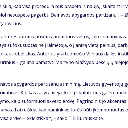
iš­kia, kad vi­sa pro­ce­dū­ra bus pra­dė­ta iš nau­jo, įskai­tant ir v
i šiol ne­su­spė­ta pa­gerb­ti Dai­na­vos apy­gar­dos par­ti­za­nų“, – 
a­ra­vi­čius.
­in­te­re­suo­toms pu­sėms pri­im­ti­nos vie­tos, ki­lo su­ma­ny­mas
ys su­fo­ku­suo­tas ne į lai­mė­to­ją, o į an­trą vie­tą pel­niu­sį dar­b
n­kaus obe­lis­kas. Au­to­rius yra tuo­me­čio Vil­niaus dai­lės ins­ti­
­ri­nius – ga­li­ma pa­ma­ty­ti Mar­ty­no Maž­vy­do pės­čių­jų alė­jo­j
­na­vos apy­gar­dos par­ti­za­nų at­mi­ni­mą, Lie­tu­vos gy­ven­to­jų g
pri­im­ti­nas. Kol kas tai yra idė­ja, ku­rią skulp­to­rius ga­lė­tų mo­di­
y­mo, kaip su­for­muo­ti skve­ro erd­vę. Pa­grin­di­nis jo ak­cen­tas
čia­mas. Tai reiš­kia, kad pa­min­klas tu­rės bū­ti įkom­po­nuo­tas 
 vi­sa erd­vė – ek­lek­tiš­kai“, – sa­ko T.B.Bu­raus­kai­tė.