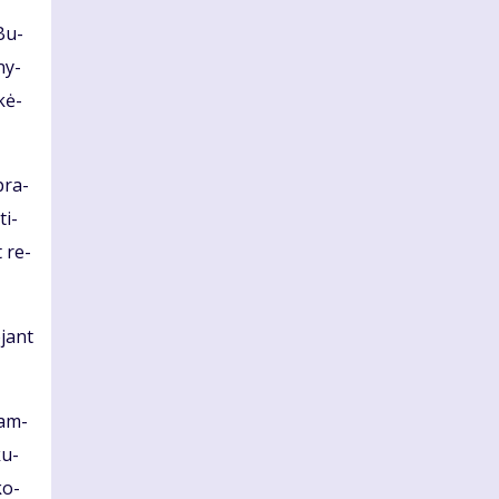
.Bu­
­ny­
­kė­
 pra­
ti­
t re­
­jant
 įam­
ku­
ko­