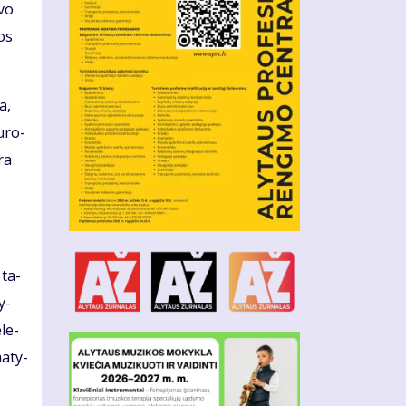
­vo
ios
a,
u­ro­
yra
 ta­
y­
­le­
a­ty­