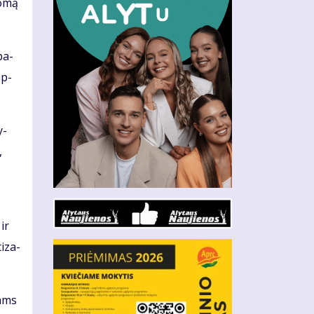
lo­mą
pa­
ap­
y­
,
 ir
i­za­
nams