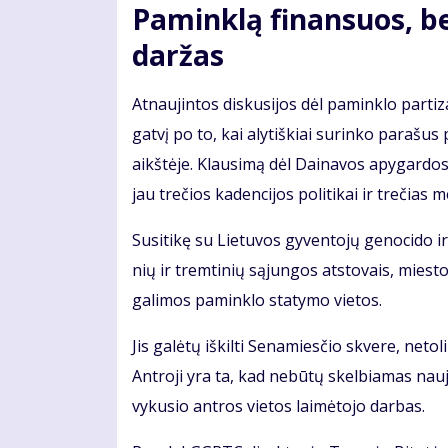
Pa­min­klą fi­nan­suos, bet
dar­žas
At­nau­jin­tos dis­ku­si­jos dėl pa­min­klo par­ti
gat­vį po to, kai aly­tiš­kiai su­rin­ko pa­ra­šus p
aikš­tė­je. Klau­si­mą dėl Dai­na­vos apy­gar­dos 
jau tre­čios ka­den­ci­jos po­li­ti­kai ir tre­čias m
Su­si­ti­kę su Lie­tu­vos gy­ven­to­jų ge­no­ci­do i
nių ir trem­ti­nių są­jun­gos at­sto­vais, mies­to
ga­li­mos pa­min­klo sta­ty­mo vie­tos.
Jis ga­lė­tų iš­kil­ti Se­na­mies­čio skve­re, ne­to
Ant­ro­ji yra ta, kad ne­bū­tų skel­bia­mas nau
vy­ku­sio ant­ros vie­tos lai­mė­to­jo dar­bas.