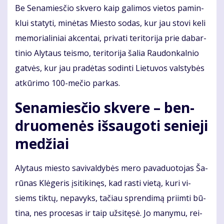
Be Se­na­mies­čio skve­ro kaip ga­li­mos vie­tos pa­min­
klui sta­ty­ti, mi­nė­tas Mies­to so­das, kur jau sto­vi ke­li
me­mo­ria­li­niai ak­cen­tai, pri­va­ti te­ri­to­ri­ja prie da­bar­
ti­nio Aly­taus teis­mo, te­ri­to­ri­ja ša­lia Rau­don­kal­nio
gat­vės, kur jau pra­dė­tas so­din­ti Lie­tu­vos vals­ty­bės
at­kū­ri­mo 100-me­čio par­kas.
Se­na­mies­čio skve­re – ben­
druo­me­nės iš­sau­go­ti se­nie­ji
me­džiai
Aly­taus mies­to sa­vi­val­dy­bės me­ro pa­va­duo­to­jas Ša­
rū­nas Klė­ge­ris įsi­ti­ki­nęs, kad ras­ti vie­tą, ku­ri vi­
siems tik­tų, ne­pa­vyks, ta­čiau spren­di­mą pri­im­ti bū­
ti­na, nes pro­ce­sas ir taip už­si­tę­sė. Jo ma­ny­mu, rei­