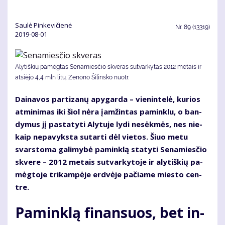
Saulė Pinkevičienė
Nr.
89 (13319)
2019-08-01
Alytiškių pamėgtas Senamiesčio skveras sutvarkytas 2012 metais ir
atsiėjo 4,4 mln litų. Ze­no­no Ši­lins­ko nuotr.
Dai­na­vos par­ti­za­nų apy­gar­da – vie­nin­te­lė, ku­rios
at­mi­ni­mas iki šiol nė­ra įam­žin­tas pa­min­klu, o ban­
dy­mus jį pa­sta­ty­ti Aly­tu­je ly­di ne­sėk­mės, nes nie­
kaip ne­pa­vyks­ta su­tar­ti dėl vie­tos. Šiuo me­tu
svars­to­ma ga­li­my­bė pa­min­klą sta­ty­ti Se­na­mies­čio
skve­re – 2012 me­tais su­tvar­ky­to­je ir aly­tiš­kių pa­
mėg­to­je tri­kam­pė­je erd­vė­je pa­čia­me mies­to cen­
tre.
Pa­min­klą fi­nan­suos, bet in­