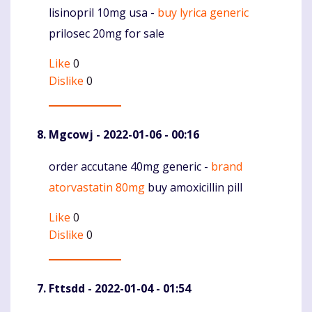
lisinopril 10mg usa -
buy lyrica generic
Komentaras
prilosec 20mg for sale
Like
0
Dislike
0
Mgcowj
- 2022-01-06 - 00:16
order accutane 40mg generic -
brand
Komentaras
atorvastatin 80mg
buy amoxicillin pill
Like
0
Dislike
0
Fttsdd
- 2022-01-04 - 01:54