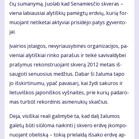
čių su­ma­ny­mą. Juo­lab kad Se­na­mies­čio skve­ras –
vie­na la­biau­siai aly­tiš­kių pa­mėg­tų erd­vių, ku­rią for­
muo­jant ne­ti­kė­tai ak­ty­viai pri­si­dė­jo pa­tys gy­ven­to­
jai.
Įvai­rios įstai­gos, ne­vy­riau­sy­bi­nės or­ga­ni­za­ci­jos, pa­
vie­niai aly­tiš­kiai rin­ko pa­ra­šus ir tei­kė sa­vi­val­dy­bei
pra­šy­mus re­konst­ruo­jant skve­rą 2012 me­tais iš­
sau­go­ti se­nuo­sius me­džius. Da­bar ši ža­lu­ma ta­po
jo iš­skir­ti­nu­mu, ypač pa­va­sa­rį, kai žy­di sa­ku­ros ir
lie­tu­viš­kos ja­po­niš­kos vyš­nai­tės, prie ku­rių pa­da­ro­
mas tur­būt re­kor­di­nis as­me­nu­kių skai­čius.
De­ja, vi­siš­kai re­a­li ga­li­my­bė ta, kad da­lį ža­lu­mos
galėtų būti siū­lo­ma nai­kin­ti į skve­ro erd­vę įkom­po­
nuo­jant obe­lis­ką – to­kią prie­lai­dą iš­sa­ko erd­vę ap­