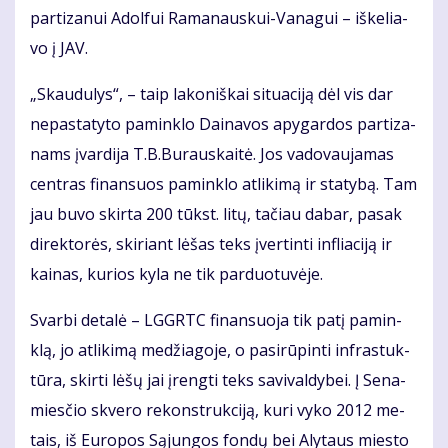
par­ti­za­nui Adol­fui Ra­ma­naus­kui-Va­na­gui – iš­ke­lia­
vo į JAV.
„Skau­du­lys“, – taip la­ko­niš­kai si­tu­a­ci­ją dėl vis dar
ne­pa­sta­ty­to pa­min­klo Dai­na­vos apy­gar­dos par­ti­za­
nams įvar­di­ja T.B.Bu­raus­kai­tė. Jos va­do­vau­ja­mas
cen­tras fi­nan­suos pa­min­klo at­li­ki­mą ir sta­ty­bą. Tam
jau bu­vo skir­ta 200 tūkst. li­tų, ta­čiau da­bar, pa­sak
di­rek­to­rės, ski­riant lė­šas teks įver­tin­ti in­flia­ci­ją ir
kai­nas, ku­rios ky­la ne tik par­duo­tu­vė­je.
Svar­bi de­ta­lė – LGGRTC fi­nan­suo­ja tik pa­tį pa­min­
klą, jo at­li­ki­mą me­džia­go­je, o pa­si­rū­pin­ti in­fra­stuk­
tū­ra, skir­ti lė­šų jai įreng­ti teks sa­vi­val­dy­bei. Į Se­na­
mies­čio skve­ro re­konst­ruk­ci­ją, ku­ri vy­ko 2012 me­
tais, iš Eu­ro­pos Są­jun­gos fon­dų bei Aly­taus mies­to