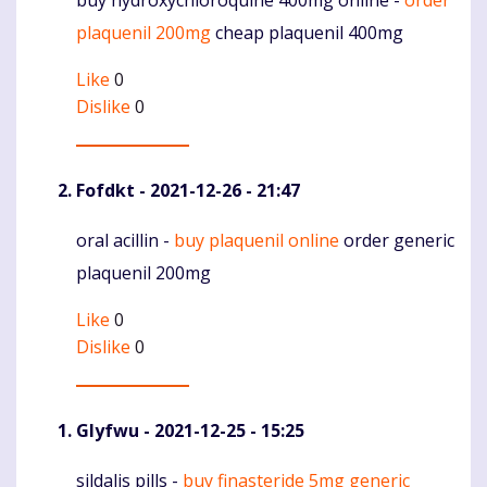
buy hydroxychloroquine 400mg online -
order
Komentaras
plaquenil 200mg
cheap plaquenil 400mg
Like
0
Dislike
0
Fofdkt
- 2021-12-26 - 21:47
oral acillin -
buy plaquenil online
order generic
Komentaras
plaquenil 200mg
Like
0
Dislike
0
Glyfwu
- 2021-12-25 - 15:25
sildalis pills -
buy finasteride 5mg generic
Komentaras