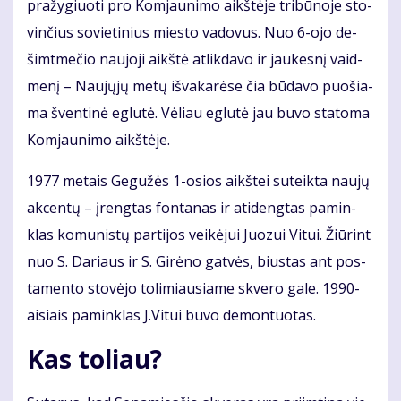
pra­žy­giuo­ti pro Kom­jau­ni­mo aikš­tė­je tri­bū­no­je sto­
vin­čius so­vie­ti­nius mies­to va­do­vus. Nuo 6-ojo de­
šimt­me­čio nau­jo­ji aikš­tė at­lik­da­vo ir jau­kes­nį vaid­
me­nį – Nau­jų­jų me­tų iš­va­ka­rė­se čia bū­da­vo puo­šia­
ma šven­ti­nė eg­lu­tė. Vė­liau eg­lu­tė jau bu­vo sta­to­ma
Kom­jau­ni­mo aikš­tė­je.
1977 me­tais Ge­gu­žės 1-osios aikš­tei su­teik­ta nau­jų
ak­cen­tų – įreng­tas fon­ta­nas ir ati­deng­tas pa­min­
klas ko­mu­nis­tų par­ti­jos vei­kė­jui Juo­zui Vi­tui. Žiū­rint
nuo S. Da­riaus ir S. Gi­rė­no gat­vės, bius­tas ant pos­
ta­mento sto­vė­jo to­li­miau­sia­me skve­ro ga­le. 1990-
ai­siais pa­min­klas J.Vi­tui bu­vo de­mon­tuo­tas.
Kas to­liau?