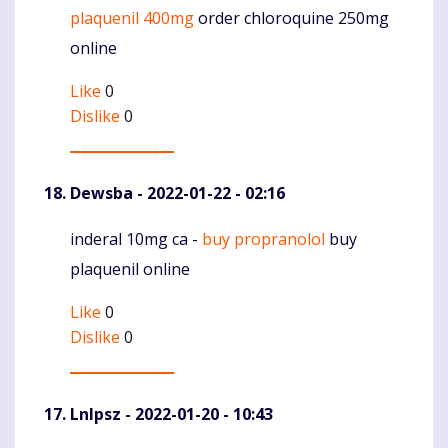
plaquenil 400mg
order chloroquine 250mg
online
Like
0
Dislike
0
Dewsba
- 2022-01-22 - 02:16
inderal 10mg ca -
buy propranolol
buy
Komentaras
plaquenil online
Like
0
Dislike
0
Lnlpsz
- 2022-01-20 - 10:43