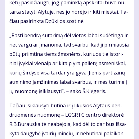
kė­tų pa­si­džiaug­ti, jog pa­min­klą ap­skri­tai bu­vo nu­
tar­ta sta­ty­ti Aly­tu­je, nes jo no­rė­jo ir ki­ti mies­tai. Ta­
čiau pa­si­rink­ta Dzū­ki­jos sos­ti­nė.
„Ras­ti ben­drą su­ta­ri­mą dėl vie­tos la­bai su­dė­tin­ga ir
net var­gu ar įma­no­ma, tad svar­bu, kad ji pir­miau­sia
bū­tų pri­im­ti­na tiems žmo­nėms, ku­riuos tie is­to­ri­
niai įvy­kiai vie­naip ar ki­taip yra pa­lie­tę as­me­niš­kai,
ku­rių šir­dy­se vi­sa tai dar yra gy­va. Jiems par­ti­za­nų
at­mi­ni­mo įam­ži­ni­mas la­bai svar­bus, ir mes tu­ri­me į
jų nuo­mo­nę įsi­klau­sy­ti“, – sa­ko Š.Klė­ge­ris.
Ta­čiau įsi­klau­sy­ti bū­ti­na ir į li­ku­sios Aly­taus ben­
druo­me­nės nuo­mo­nę – LGGRTC cen­tro di­rek­to­rė
R.B.Bu­raus­kai­tė ne­abe­jo­ja, kad dėl to dar bus iš­sa­
ky­ta dau­gy­bė įvai­rių min­čių, ir ne­bū­ti­nai pa­lai­kan­