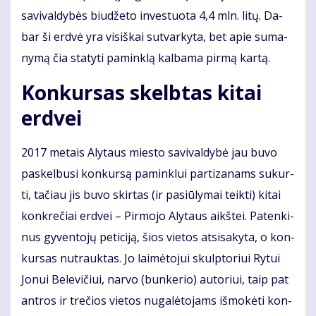
sa­vi­val­dy­bės biu­dže­to in­ves­tuo­ta 4,4 mln. li­tų. Da­
bar ši erd­vė yra vi­siš­kai su­tvar­ky­ta, bet apie su­ma­
ny­mą čia sta­ty­ti pa­min­klą kal­ba­ma pir­mą kar­tą.
Kon­kur­sas skelb­tas ki­tai
erd­vei
2017 me­tais Aly­taus mies­to sa­vi­val­dy­bė jau bu­vo
pa­skel­bu­si kon­kur­są pa­min­klui par­ti­za­nams su­kur­
ti, ta­čiau jis bu­vo skir­tas (ir pa­siū­ly­mai teik­ti) ki­tai
kon­kre­čiai erd­vei – Pir­mo­jo Aly­taus aikš­tei. Pa­ten­ki­
nus gy­ven­to­jų pe­ti­ci­ją, šios vie­tos at­si­sa­ky­ta, o kon­
kur­sas nu­trauk­tas. Jo lai­mė­to­jui skulp­to­riui Ry­tui
Jo­nui Be­le­vi­čiui, nar­vo (bun­ke­rio) au­to­riui, taip pat
ant­ros ir tre­čios vie­tos nu­ga­lė­to­jams iš­mo­kė­ti kon­