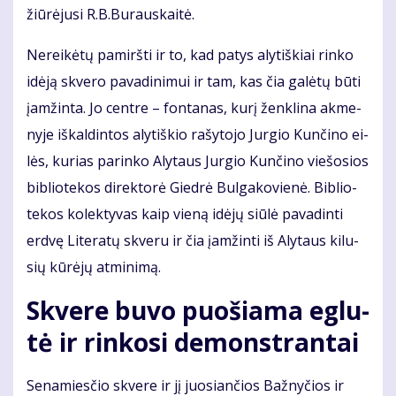
žiū­rė­ju­si R.B.Bu­raus­kai­tė.
Ne­rei­kė­tų pa­mirš­ti ir to, kad pa­tys aly­tiš­kiai rin­ko
idė­ją skve­ro pa­va­di­ni­mui ir tam, kas čia ga­lė­tų bū­ti
įam­žin­ta. Jo cen­tre – fon­ta­nas, ku­rį žen­kli­na ak­me­
ny­je iš­kal­din­tos aly­tiš­kio ra­šy­to­jo Jur­gio Kun­či­no ei­
lės, ku­rias pa­rin­ko Aly­taus Jur­gio Kun­či­no vie­šo­sios
bib­lio­te­kos di­rek­to­rė Gied­rė Bul­ga­ko­vie­nė. Bib­lio­
te­kos ko­lek­ty­vas kaip vie­ną idė­jų siū­lė pa­va­din­ti
erd­vę Li­te­ra­tų skve­ru ir čia įam­žin­ti iš Aly­taus ki­lu­
sių kū­rė­jų at­mi­ni­mą.
Skve­re bu­vo puo­šia­ma eg­lu­
tė ir rin­ko­si de­monst­ran­tai
Se­na­mies­čio skve­re ir jį juo­sian­čios Baž­ny­čios ir