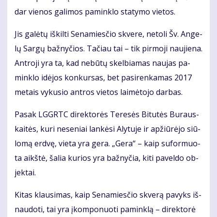
dar vie­nos ga­li­mos pa­min­klo sta­ty­mo vie­tos.
Jis ga­lė­tų iš­kil­ti Se­na­mies­čio skve­re, ne­to­li Šv. An­ge­
lų Sar­gų baž­ny­čios. Ta­čiau tai – tik pir­mo­ji nau­jie­na.
Ant­ro­ji yra ta, kad ne­bū­tų skel­bia­mas nau­jas pa­
min­klo idė­jos kon­kur­sas, bet pa­si­ren­ka­mas 2017
me­tais vy­ku­sio ant­ros vie­tos lai­mė­to­jo dar­bas.
Pa­sak LGGRTC di­rek­to­rės Te­re­sės Bi­tu­tės Bu­raus­
kai­tės, ku­ri ne­se­niai lan­kė­si Aly­tu­je ir ap­žiū­rė­jo siū­
lo­mą erd­vę, vie­ta yra ge­ra. „Ge­ra“ – kaip su­for­muo­
ta aikš­tė, ša­lia ku­rios yra baž­ny­čia, ki­ti pa­vel­do ob­
jek­tai.
Ki­tas klau­si­mas, kaip Se­na­mies­čio skve­rą pa­vyks iš­
nau­do­ti, tai yra įkom­po­nuo­ti pa­min­klą – di­rek­to­rė