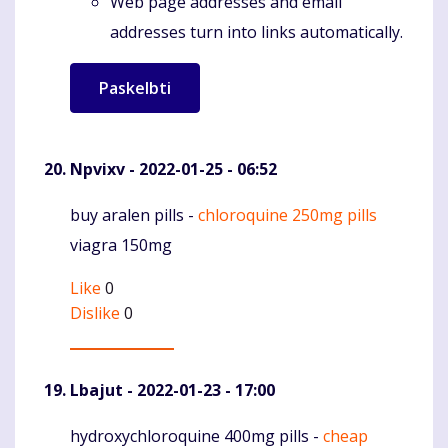
Web page addresses and email
addresses turn into links automatically.
Npvixv
- 2022-01-25 - 06:52
buy aralen pills -
chloroquine 250mg pills
Komentaras
viagra 150mg
Like
0
Dislike
0
Lbajut
- 2022-01-23 - 17:00
hydroxychloroquine 400mg pills -
cheap
Komentaras