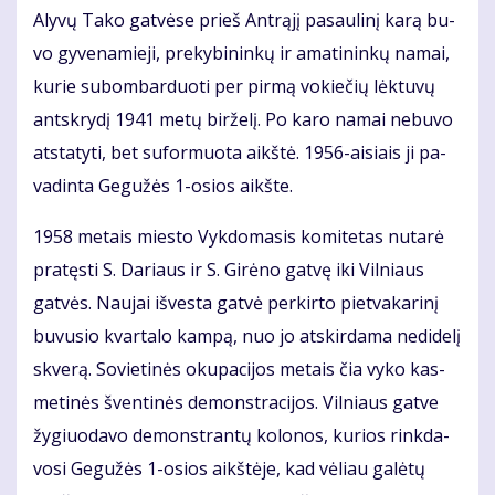
Aly­vų Ta­ko gat­vė­se prieš Ant­rą­jį pa­sau­li­nį ka­rą bu­
vo gy­ve­na­mie­ji, pre­ky­bi­nin­kų ir ama­ti­nin­kų na­mai,
ku­rie su­bom­bar­duo­ti per pir­mą vo­kie­čių lėk­tu­vų
ant­skry­dį 1941 me­tų bir­že­lį. Po ka­ro na­mai ne­bu­vo
at­sta­ty­ti, bet su­for­muo­ta aikš­tė. 1956-ai­siais ji pa­
va­din­ta Ge­gu­žės 1-osios aikš­te.
1958 me­tais mies­to Vyk­do­ma­sis ko­mi­te­tas nu­ta­rė
pra­tęs­ti S. Da­riaus ir S. Gi­rė­no gat­vę iki Vil­niaus
gat­vės. Nau­jai iš­ves­ta gat­vė per­kir­to piet­va­ka­ri­nį
bu­vu­sio kvar­ta­lo kam­pą, nuo jo at­skir­da­ma ne­di­de­lį
skve­rą. So­vie­ti­nės oku­pa­ci­jos me­tais čia vy­ko kas­
me­ti­nės šven­ti­nės de­monst­ra­ci­jos. Vil­niaus gat­ve
žy­giuo­da­vo de­monst­ran­tų ko­lo­nos, ku­rios rink­da­
vo­si Ge­gu­žės 1-osios aikš­tė­je, kad vė­liau ga­lė­tų