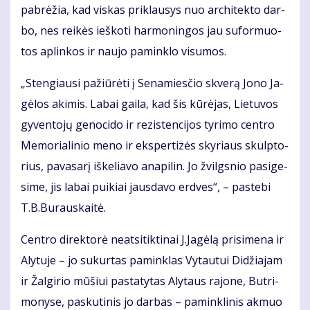
pa­brė­žia, kad vis­kas pri­klau­sys nuo ar­chi­tek­to dar­
bo, nes rei­kės ieš­ko­ti har­mo­nin­gos jau su­for­muo­
tos ap­lin­kos ir nau­jo pa­min­klo vi­su­mos.
„Sten­giau­si pa­žiū­rė­ti į Se­na­mies­čio skve­rą Jo­no Ja­
gė­los aki­mis. La­bai gai­la, kad šis kū­rė­jas, Lie­tu­vos
gy­ven­to­jų ge­no­ci­do ir re­zis­ten­ci­jos ty­ri­mo cen­tro
Me­mo­ria­li­nio me­no ir eks­per­ti­zės sky­riaus skulp­to­
rius, pa­va­sa­rį iš­ke­lia­vo ana­pi­lin. Jo žvilgs­nio pa­si­ge­
si­me, jis la­bai pui­kiai jaus­da­vo erd­ves“, – pa­ste­bi
T.B.Bu­raus­kai­tė.
Cen­tro di­rek­to­rė ne­at­si­tik­ti­nai J.Ja­gė­lą pri­si­me­na ir
Aly­tu­je – jo su­kur­tas pa­min­klas Vy­tau­tui Di­džia­jam
ir Žal­gi­rio mū­šiui pa­sta­ty­tas Aly­taus ra­jo­ne, But­ri­
mo­ny­se, pas­ku­ti­nis jo dar­bas – pa­min­kli­nis ak­muo