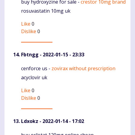
buy hydroxyzine for sale -
crestor 10mg brand
Komentaras
rosuvastatin 10mg uk
Like
0
Dislike
0
Fbtngg
- 2022-01-15 - 23:33
cenforce us -
zovirax without prescription
Komentaras
acyclovir uk
Like
0
Dislike
0
Ldxokz
- 2022-01-14 - 17:02