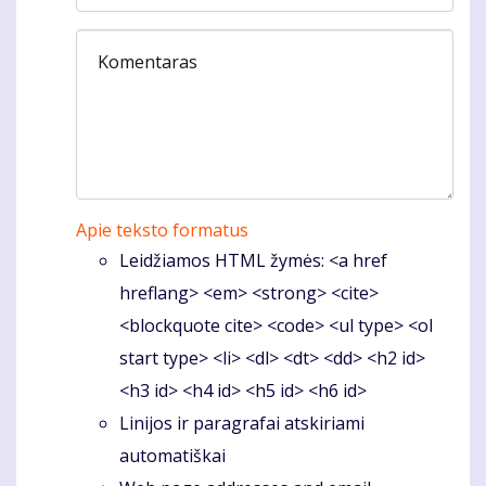
Komentaras
Apie teksto formatus
Leidžiamos HTML žymės: <a href
hreflang> <em> <strong> <cite>
<blockquote cite> <code> <ul type> <ol
start type> <li> <dl> <dt> <dd> <h2 id>
<h3 id> <h4 id> <h5 id> <h6 id>
Linijos ir paragrafai atskiriami
automatiškai