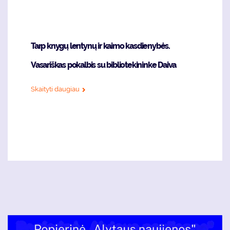
Tarp knygų lentynų ir kaimo kasdienybės.
Vasariškas pokalbis su bibliotekininke Daiva
Skaityti daugiau