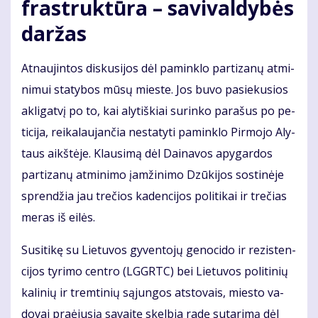
fra­struk­tū­ra – sa­vi­val­dy­bės
dar­žas
At­nau­jin­tos dis­ku­si­jos dėl pa­min­klo par­ti­za­nų at­mi­
ni­mui sta­ty­bos mū­sų mies­te. Jos bu­vo pa­sie­ku­sios
ak­li­gat­vį po to, kai aly­tiš­kiai su­rin­ko pa­ra­šus po pe­
ti­ci­ja, rei­ka­lau­jan­čia ne­sta­ty­ti pa­min­klo Pir­mo­jo Aly­
taus aikš­tė­je. Klau­si­mą dėl Dai­na­vos apy­gar­dos
par­ti­za­nų at­mi­ni­mo įam­ži­ni­mo Dzū­ki­jos sos­ti­nė­je
spren­džia jau tre­čios ka­den­ci­jos po­li­ti­kai ir tre­čias
me­ras iš ei­lės.
Su­si­ti­kę su Lie­tu­vos gy­ven­to­jų ge­no­ci­do ir re­zis­ten­
ci­jos ty­ri­mo cen­tro (LGGRTC) bei Lie­tu­vos po­li­ti­nių
ka­li­nių ir trem­ti­nių są­jun­gos at­sto­vais, mies­to va­
do­vai pra­ėju­sią sa­vai­tę skel­bia ra­dę su­ta­ri­mą dėl