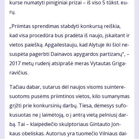
kur­se nu­ma­ty­ti pi­ni­gi­niai pri­zai – iš vi­so 5 tūkst. eu­
rų.
„Pri­im­tas spren­di­mas stab­dy­ti kon­kur­są reiš­kia,
kad vi­sa pro­ce­dū­ra bus pra­dė­ta iš nau­jo, įskai­tant ir
vie­tos pa­ieš­ką. Ap­gai­les­tau­ju, kad Aly­tu­je iki šiol ne­
su­spė­ta pa­gerb­ti Dai­na­vos apy­gar­dos par­ti­za­nų“, –
2017 me­tų ru­de­nį at­si­pra­šė me­ras Vy­tau­tas Gri­ga­
ra­vi­čius.
Ta­čiau da­bar, su­ta­rus dėl nau­jos vi­soms su­in­te­re­
suo­toms pu­sėms pri­im­ti­nos vie­tos, ki­lo su­ma­ny­mas
grįž­ti prie kon­kur­si­nių dar­bų. Tie­sa, dė­me­sys su­fo­
ku­suo­tas ne į lai­mė­to­ją, o į an­trą vie­tą pel­niu­sį dar­
bą. Tai – klai­pė­die­čio skulp­to­riaus Gin­tau­to Jon­
kaus obe­lis­kas. Au­to­rius yra tuo­me­čio Vil­niaus dai­