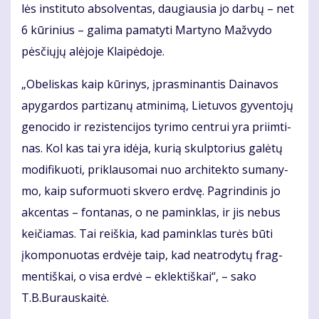
lės ins­ti­tu­to ab­sol­ven­tas, dau­giau­sia jo dar­bų – net
6 kū­ri­nius – ga­li­ma pa­ma­ty­ti Mar­ty­no Maž­vy­do
pės­čių­jų alė­jo­je Klai­pė­do­je.
„Obe­lis­kas kaip kū­ri­nys, įpras­mi­nan­tis Dai­na­vos
apy­gar­dos par­ti­za­nų at­mi­ni­mą, Lie­tu­vos gy­ven­to­jų
ge­no­ci­do ir re­zis­ten­ci­jos ty­ri­mo cen­trui yra pri­im­ti­
nas. Kol kas tai yra idė­ja, ku­rią skulp­to­rius ga­lė­tų
mo­di­fi­kuo­ti, pri­klau­so­mai nuo ar­chi­tek­to su­ma­ny­
mo, kaip su­for­muo­ti skve­ro erd­vę. Pa­grin­di­nis jo
ak­cen­tas – fon­ta­nas, o ne pa­min­klas, ir jis ne­bus
kei­čia­mas. Tai reiš­kia, kad pa­min­klas tu­rės bū­ti
įkom­po­nuo­tas erd­vė­je taip, kad ne­at­ro­dy­tų frag­
men­tiš­kai, o vi­sa erd­vė – ek­lek­tiš­kai“, – sa­ko
T.B.Bu­raus­kai­tė.