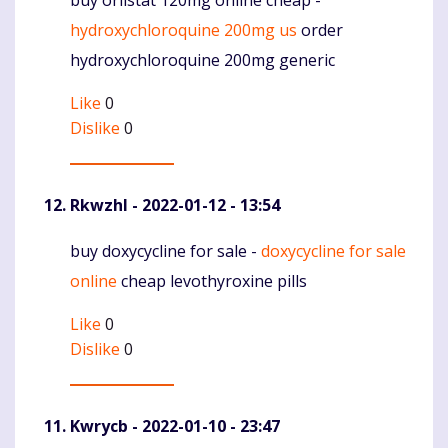
buy orlistat 120mg online cheap -
Komentaras
hydroxychloroquine 200mg us
order
hydroxychloroquine 200mg generic
Like
0
Dislike
0
Rkwzhl
- 2022-01-12 - 13:54
buy doxycycline for sale -
doxycycline for sale
Komentaras
online
cheap levothyroxine pills
Like
0
Dislike
0
Kwrycb
- 2022-01-10 - 23:47