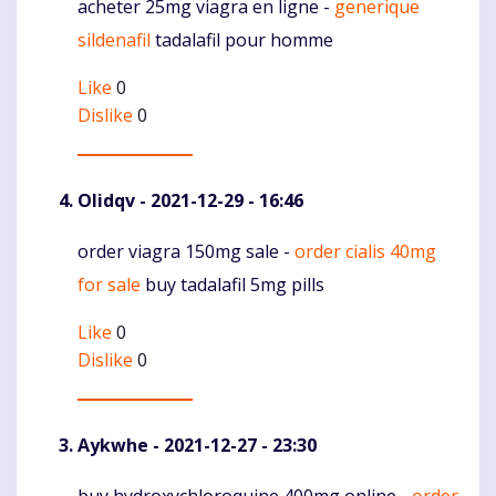
acheter 25mg viagra en ligne -
generique
Komentaras
sildenafil
tadalafil pour homme
Like
0
Dislike
0
Olidqv
- 2021-12-29 - 16:46
order viagra 150mg sale -
order cialis 40mg
Komentaras
for sale
buy tadalafil 5mg pills
Like
0
Dislike
0
Aykwhe
- 2021-12-27 - 23:30