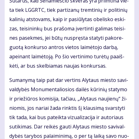
Su­ta­rus, kad Se­na­mies­čio skve­ras yra pri­im­ti­na vie­
ta tiek LGGRTC, tiek par­ti­za­nų trem­ti­nių ir po­li­ti­nių
ka­li­nių at­sto­vams, kaip ir pa­siū­ly­tas obe­lis­ko es­ki­
zas, tei­si­nin­kų bus pra­šo­ma įver­tin­ti ga­li­mas tei­si­
nes pa­sek­mes, jei bū­tų nu­spręs­ta sta­ty­ti pa­ko­re­
guo­tą kon­kur­so ant­ros vie­tos lai­mė­to­jo dar­bą,
apei­nant lai­mė­to­ją. Po šio ver­ti­ni­mo tu­rė­tų pa­aiš­
kė­ti, ar bus skel­bia­mas nau­jas kon­kur­sas.
Su­ma­ny­mą taip pat dar ver­tins Aly­taus mies­to sa­vi­
val­dy­bės Mo­nu­men­ta­lio­sios dai­lės kū­ri­nių sta­ty­mo
ir prie­žiū­ros ko­mi­si­ja, ta­čiau, „Aly­taus nau­jie­nų“ ži­
nio­mis, jos na­riai ža­da rink­tis šį klau­si­mą svars­ty­ti
tik ta­da, kai bus pa­teik­ta vi­zu­a­li­za­ci­ja ir au­to­riaus
su­ti­ki­mas. Dar rei­kės gau­ti Aly­taus mies­to sa­vi­val­
dy­bės ta­ry­bos pa­lai­mi­ni­mą, o per tą lai­ką sa­vo nuo­