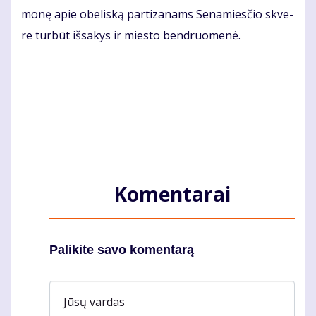
mo­nę apie obe­lis­ką par­ti­za­nams Se­na­mies­čio skve­
re tur­būt iš­sa­kys ir mies­to ben­druo­me­nė.
Komentarai
Palikite savo komentarą
Jūsų vardas