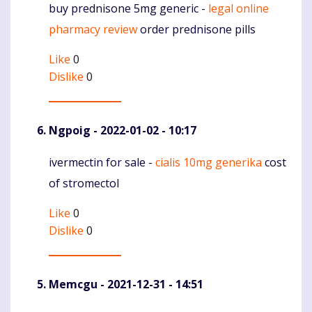
buy prednisone 5mg generic -
legal online
Komentaras
pharmacy review
order prednisone pills
Like
0
Dislike
0
Ngpoig
- 2022-01-02 - 10:17
ivermectin for sale -
cialis 10mg generika
cost
Komentaras
of stromectol
Like
0
Dislike
0
Memcgu
- 2021-12-31 - 14:51