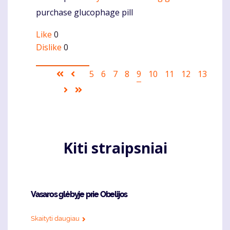
purchase glucophage pill
Like
0
Dislike
0
Pagination
First
Ankstesnis
Puslapis
5
Puslapis
6
Puslapis
7
Puslapis
8
Current
9
Puslapis
10
Puslapis
11
Puslapis
12
Puslapis
13
page
puslapis
page
Sekantis
Last
puslapis
page
Kiti straipsniai
Vasaros glėbyje prie Obelijos
Skaityti daugiau