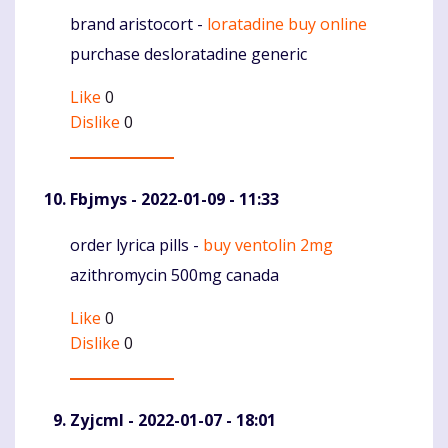
brand aristocort -
loratadine buy online
Komentaras
purchase desloratadine generic
Like
0
Dislike
0
Fbjmys
- 2022-01-09 - 11:33
order lyrica pills -
buy ventolin 2mg
Komentaras
azithromycin 500mg canada
Like
0
Dislike
0
Zyjcml
- 2022-01-07 - 18:01