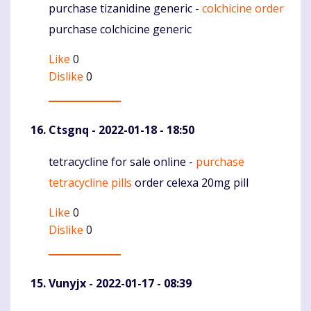
purchase tizanidine generic -
colchicine order
Komentaras
purchase colchicine generic
Like
0
Dislike
0
Ctsgnq
- 2022-01-18 - 18:50
tetracycline for sale online -
purchase
Komentaras
tetracycline pills
order celexa 20mg pill
Like
0
Dislike
0
Vunyjx
- 2022-01-17 - 08:39