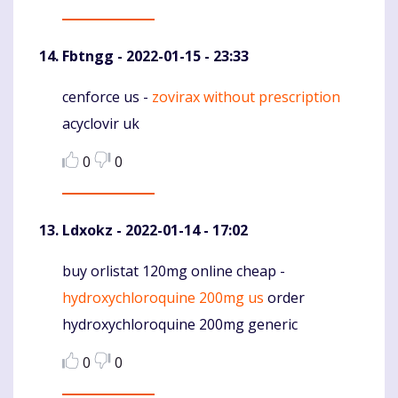
Fbtngg
- 2022-01-15 - 23:33
cenforce us -
zovirax without prescription
Komentaras
acyclovir uk
0
0
Ldxokz
- 2022-01-14 - 17:02
buy orlistat 120mg online cheap -
Komentaras
hydroxychloroquine 200mg us
order
hydroxychloroquine 200mg generic
0
0