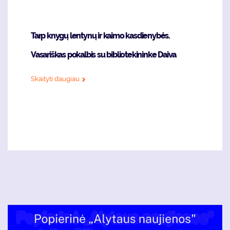
Tarp knygų lentynų ir kaimo kasdienybės.
Vasariškas pokalbis su bibliotekininke Daiva
Skaityti daugiau