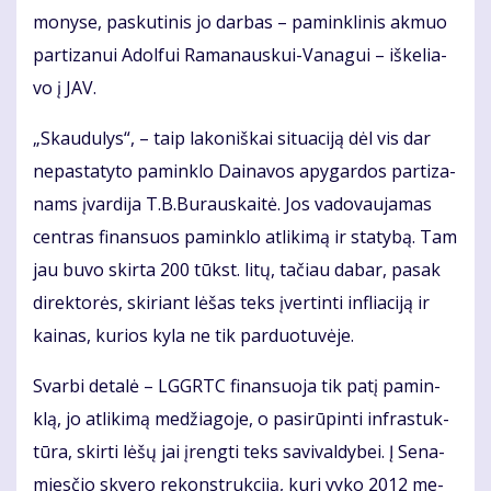
mo­ny­se, pas­ku­ti­nis jo dar­bas – pa­min­kli­nis ak­muo
par­ti­za­nui Adol­fui Ra­ma­naus­kui-Va­na­gui – iš­ke­lia­
vo į JAV.
„Skau­du­lys“, – taip la­ko­niš­kai si­tu­a­ci­ją dėl vis dar
ne­pa­sta­ty­to pa­min­klo Dai­na­vos apy­gar­dos par­ti­za­
nams įvar­di­ja T.B.Bu­raus­kai­tė. Jos va­do­vau­ja­mas
cen­tras fi­nan­suos pa­min­klo at­li­ki­mą ir sta­ty­bą. Tam
jau bu­vo skir­ta 200 tūkst. li­tų, ta­čiau da­bar, pa­sak
di­rek­to­rės, ski­riant lė­šas teks įver­tin­ti in­flia­ci­ją ir
kai­nas, ku­rios ky­la ne tik par­duo­tu­vė­je.
Svar­bi de­ta­lė – LGGRTC fi­nan­suo­ja tik pa­tį pa­min­
klą, jo at­li­ki­mą me­džia­go­je, o pa­si­rū­pin­ti in­fra­stuk­
tū­ra, skir­ti lė­šų jai įreng­ti teks sa­vi­val­dy­bei. Į Se­na­
mies­čio skve­ro re­konst­ruk­ci­ją, ku­ri vy­ko 2012 me­