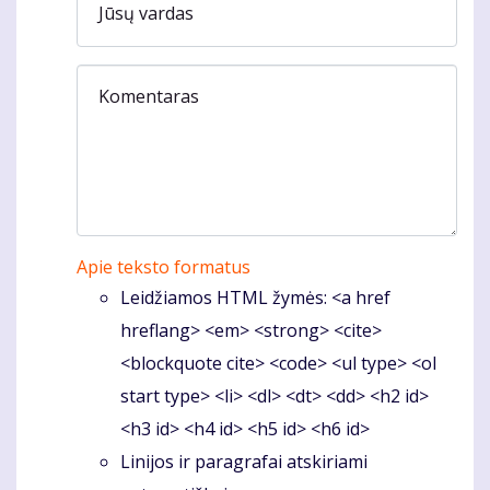
Jūsų vardas
Komentaras
Apie teksto formatus
Leidžiamos HTML žymės: <a href
hreflang> <em> <strong> <cite>
<blockquote cite> <code> <ul type> <ol
start type> <li> <dl> <dt> <dd> <h2 id>
<h3 id> <h4 id> <h5 id> <h6 id>
Linijos ir paragrafai atskiriami