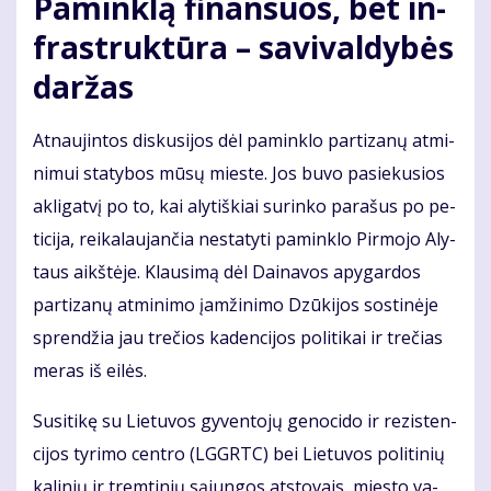
Pa­min­klą fi­nan­suos, bet in­
fra­struk­tū­ra – sa­vi­val­dy­bės
dar­žas
At­nau­jin­tos dis­ku­si­jos dėl pa­min­klo par­ti­za­nų at­mi­
ni­mui sta­ty­bos mū­sų mies­te. Jos bu­vo pa­sie­ku­sios
ak­li­gat­vį po to, kai aly­tiš­kiai su­rin­ko pa­ra­šus po pe­
ti­ci­ja, rei­ka­lau­jan­čia ne­sta­ty­ti pa­min­klo Pir­mo­jo Aly­
taus aikš­tė­je. Klau­si­mą dėl Dai­na­vos apy­gar­dos
par­ti­za­nų at­mi­ni­mo įam­ži­ni­mo Dzū­ki­jos sos­ti­nė­je
spren­džia jau tre­čios ka­den­ci­jos po­li­ti­kai ir tre­čias
me­ras iš ei­lės.
Su­si­ti­kę su Lie­tu­vos gy­ven­to­jų ge­no­ci­do ir re­zis­ten­
ci­jos ty­ri­mo cen­tro (LGGRTC) bei Lie­tu­vos po­li­ti­nių
ka­li­nių ir trem­ti­nių są­jun­gos at­sto­vais, mies­to va­