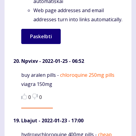
automatiškai
Web page addresses and email
addresses turn into links automatically.
Npvixv
- 2022-01-25 - 06:52
buy aralen pills -
chloroquine 250mg pills
Komentaras
viagra 150mg
0
0
Lbajut
- 2022-01-23 - 17:00
hydroxychloroquine 400mg pills -
cheap
Komentaras