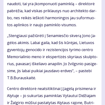
nau­do­ti, tai yra įkom­po­nuo­ti pa­min­klą – di­rek­to­rė
pa­brė­žia, kad vis­kas pri­klau­sys nuo ar­chi­tek­to dar­
bo, nes rei­kės ieš­ko­ti har­mo­nin­gos jau su­for­muo­
tos ap­lin­kos ir nau­jo pa­min­klo vi­su­mos.
„Sten­giau­si pa­žiū­rė­ti į Se­na­mies­čio skve­rą Jo­no Ja­
gė­los aki­mis. La­bai gai­la, kad šis kū­rė­jas, Lie­tu­vos
gy­ven­to­jų ge­no­ci­do ir re­zis­ten­ci­jos ty­ri­mo cen­tro
Me­mo­ria­li­nio me­no ir eks­per­ti­zės sky­riaus skulp­to­
rius, pa­va­sa­rį iš­ke­lia­vo ana­pi­lin. Jo žvilgs­nio pa­si­ge­
si­me, jis la­bai pui­kiai jaus­da­vo erd­ves“, – pa­ste­bi
T.B.Bu­raus­kai­tė.
Cen­tro di­rek­to­rė ne­at­si­tik­ti­nai J.Ja­gė­lą pri­si­me­na ir
Aly­tu­je – jo su­kur­tas pa­min­klas Vy­tau­tui Di­džia­jam
ir Žal­gi­rio mū­šiui pa­sta­ty­tas Aly­taus ra­jo­ne, But­ri­