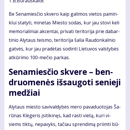
T.B.Bu­raus­kai­tė.
Be Se­na­mies­čio skve­ro kaip ga­li­mos vie­tos pa­min­
klui sta­ty­ti, mi­nė­tas Mies­to so­das, kur jau sto­vi ke­li
me­mo­ria­li­niai ak­cen­tai, pri­va­ti te­ri­to­ri­ja prie da­bar­
ti­nio Aly­taus teis­mo, te­ri­to­ri­ja ša­lia Rau­don­kal­nio
gat­vės, kur jau pra­dė­tas so­din­ti Lie­tu­vos vals­ty­bės
at­kū­ri­mo 100-me­čio par­kas.
Se­na­mies­čio skve­re – ben­
druo­me­nės iš­sau­go­ti se­nie­ji
me­džiai
Aly­taus mies­to sa­vi­val­dy­bės me­ro pa­va­duo­to­jas Ša­
rū­nas Klė­ge­ris įsi­ti­ki­nęs, kad ras­ti vie­tą, ku­ri vi­
siems tik­tų, ne­pa­vyks, ta­čiau spren­di­mą pri­im­ti bū­