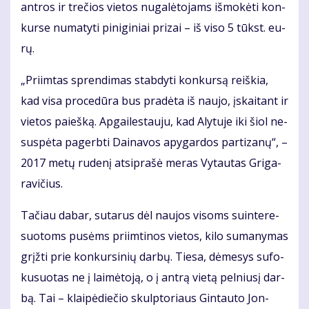
ant­ros ir tre­čios vie­tos nu­ga­lė­to­jams iš­mo­kė­ti kon­
kur­se nu­ma­ty­ti pi­ni­gi­niai pri­zai – iš vi­so 5 tūkst. eu­
rų.
„Pri­im­tas spren­di­mas stab­dy­ti kon­kur­są reiš­kia,
kad vi­sa pro­ce­dū­ra bus pra­dė­ta iš nau­jo, įskai­tant ir
vie­tos pa­ieš­ką. Ap­gai­les­tau­ju, kad Aly­tu­je iki šiol ne­
su­spė­ta pa­gerb­ti Dai­na­vos apy­gar­dos par­ti­za­nų“, –
2017 me­tų ru­de­nį at­si­pra­šė me­ras Vy­tau­tas Gri­ga­
ra­vi­čius.
Ta­čiau da­bar, su­ta­rus dėl nau­jos vi­soms su­in­te­re­
suo­toms pu­sėms pri­im­ti­nos vie­tos, ki­lo su­ma­ny­mas
grįž­ti prie kon­kur­si­nių dar­bų. Tie­sa, dė­me­sys su­fo­
ku­suo­tas ne į lai­mė­to­ją, o į an­trą vie­tą pel­niu­sį dar­
bą. Tai – klai­pė­die­čio skulp­to­riaus Gin­tau­to Jon­