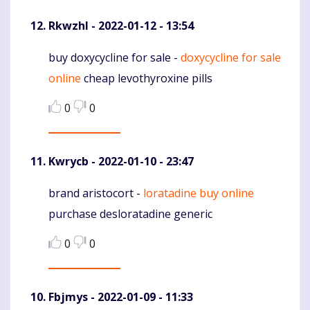
Rkwzhl
- 2022-01-12 - 13:54
buy doxycycline for sale -
doxycycline for sale
Komentaras
online
cheap levothyroxine pills
0
0
Kwrycb
- 2022-01-10 - 23:47
brand aristocort -
loratadine buy online
Komentaras
purchase desloratadine generic
0
0
Fbjmys
- 2022-01-09 - 11:33