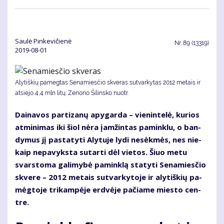
Saulė Pinkevičienė
Nr.
89 (13319)
2019-08-01
Alytiškių pamėgtas Senamiesčio skveras sutvarkytas 2012 metais ir
atsiėjo 4,4 mln litų. Ze­no­no Ši­lins­ko nuotr.
Dai­na­vos par­ti­za­nų apy­gar­da – vie­nin­te­lė, ku­rios
at­mi­ni­mas iki šiol nė­ra įam­žin­tas pa­min­klu, o ban­
dy­mus jį pa­sta­ty­ti Aly­tu­je ly­di ne­sėk­mės, nes nie­
kaip ne­pa­vyks­ta su­tar­ti dėl vie­tos. Šiuo me­tu
svars­to­ma ga­li­my­bė pa­min­klą sta­ty­ti Se­na­mies­čio
skve­re – 2012 me­tais su­tvar­ky­to­je ir aly­tiš­kių pa­
mėg­to­je tri­kam­pė­je erd­vė­je pa­čia­me mies­to cen­
tre.