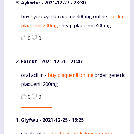
Aykwhe
- 2021-12-27 - 23:30
buy hydroxychloroquine 400mg online -
order
Komentaras
plaquenil 200mg
cheap plaquenil 400mg
0
0
Fofdkt
- 2021-12-26 - 21:47
oral acillin -
buy plaquenil online
order generic
Komentaras
plaquenil 200mg
0
0
Glyfwu
- 2021-12-25 - 15:25
sildalis pills -
buy finasteride 5mg generic