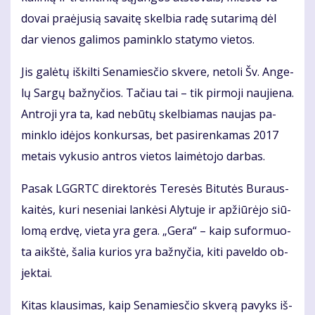
do­vai pra­ėju­sią sa­vai­tę skel­bia ra­dę su­ta­ri­mą dėl
dar vie­nos ga­li­mos pa­min­klo sta­ty­mo vie­tos.
Jis ga­lė­tų iš­kil­ti Se­na­mies­čio skve­re, ne­to­li Šv. An­ge­
lų Sar­gų baž­ny­čios. Ta­čiau tai – tik pir­mo­ji nau­jie­na.
Ant­ro­ji yra ta, kad ne­bū­tų skel­bia­mas nau­jas pa­
min­klo idė­jos kon­kur­sas, bet pa­si­ren­ka­mas 2017
me­tais vy­ku­sio ant­ros vie­tos lai­mė­to­jo dar­bas.
Pa­sak LGGRTC di­rek­to­rės Te­re­sės Bi­tu­tės Bu­raus­
kai­tės, ku­ri ne­se­niai lan­kė­si Aly­tu­je ir ap­žiū­rė­jo siū­
lo­mą erd­vę, vie­ta yra ge­ra. „Ge­ra“ – kaip su­for­muo­
ta aikš­tė, ša­lia ku­rios yra baž­ny­čia, ki­ti pa­vel­do ob­
jek­tai.
Ki­tas klau­si­mas, kaip Se­na­mies­čio skve­rą pa­vyks iš­