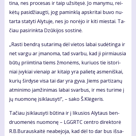
ti­na, nes pro­ce­sas ir taip už­si­tę­sė. Jo ma­ny­mu, rei­
kė­tų pa­si­džiaug­ti, jog pa­min­klą ap­skri­tai bu­vo nu­
tar­ta sta­ty­ti Aly­tu­je, nes jo no­rė­jo ir ki­ti mies­tai. Ta­
čiau pa­si­rink­ta Dzū­ki­jos sos­ti­nė.
„Ras­ti ben­drą su­ta­ri­mą dėl vie­tos la­bai su­dė­tin­ga ir
net var­gu ar įma­no­ma, tad svar­bu, kad ji pir­miau­sia
bū­tų pri­im­ti­na tiems žmo­nėms, ku­riuos tie is­to­ri­
niai įvy­kiai vie­naip ar ki­taip yra pa­lie­tę as­me­niš­kai,
ku­rių šir­dy­se vi­sa tai dar yra gy­va. Jiems par­ti­za­nų
at­mi­ni­mo įam­ži­ni­mas la­bai svar­bus, ir mes tu­ri­me į
jų nuo­mo­nę įsi­klau­sy­ti“, – sa­ko Š.Klė­ge­ris.
Ta­čiau įsi­klau­sy­ti bū­ti­na ir į li­ku­sios Aly­taus ben­
druo­me­nės nuo­mo­nę – LGGRTC cen­tro di­rek­to­rė
R.B.Bu­raus­kai­tė ne­abe­jo­ja, kad dėl to dar bus iš­sa­