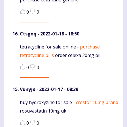
0
0
Ctsgnq
- 2022-01-18 - 18:50
tetracycline for sale online -
purchase
Komentaras
tetracycline pills
order celexa 20mg pill
0
0
Vunyjx
- 2022-01-17 - 08:39
buy hydroxyzine for sale -
crestor 10mg brand
Komentaras
rosuvastatin 10mg uk
0
0