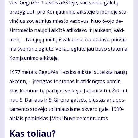
vo­si Ge­gu­žės 1-osios aikš­tė­je, kad vė­liau ga­lė­tų
pra­žy­giuo­ti pro Kom­jau­ni­mo aikš­tė­je tri­bū­no­je sto­
vin­čius so­vie­ti­nius mies­to va­do­vus. Nuo 6-ojo de­
šimt­me­čio nau­jo­ji aikš­tė at­lik­da­vo ir jau­kes­nį vaid­
me­nį – Nau­jų­jų me­tų iš­va­ka­rė­se čia bū­da­vo puo­šia­
ma šven­ti­nė eg­lu­tė. Vė­liau eg­lu­tė jau bu­vo sta­to­ma
Kom­jau­ni­mo aikš­tė­je.
1977 me­tais Ge­gu­žės 1-osios aikš­tei su­teik­ta nau­jų
ak­cen­tų – įreng­tas fon­ta­nas ir ati­deng­tas pa­min­
klas ko­mu­nis­tų par­ti­jos vei­kė­jui Juo­zui Vi­tui. Žiū­rint
nuo S. Da­riaus ir S. Gi­rė­no gat­vės, bius­tas ant pos­
ta­mento sto­vė­jo to­li­miau­sia­me skve­ro ga­le. 1990-
ai­siais pa­min­klas J.Vi­tui bu­vo de­mon­tuo­tas.
Kas to­liau?