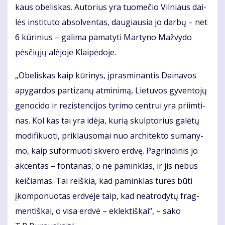
kaus obe­lis­kas. Au­to­rius yra tuo­me­čio Vil­niaus dai­
lės ins­ti­tu­to ab­sol­ven­tas, dau­giau­sia jo dar­bų – net
6 kū­ri­nius – ga­li­ma pa­ma­ty­ti Mar­ty­no Maž­vy­do
pės­čių­jų alė­jo­je Klai­pė­do­je.
„Obe­lis­kas kaip kū­ri­nys, įpras­mi­nan­tis Dai­na­vos
apy­gar­dos par­ti­za­nų at­mi­ni­mą, Lie­tu­vos gy­ven­to­jų
ge­no­ci­do ir re­zis­ten­ci­jos ty­ri­mo cen­trui yra pri­im­ti­
nas. Kol kas tai yra idė­ja, ku­rią skulp­to­rius ga­lė­tų
mo­di­fi­kuo­ti, pri­klau­so­mai nuo ar­chi­tek­to su­ma­ny­
mo, kaip su­for­muo­ti skve­ro erd­vę. Pa­grin­di­nis jo
ak­cen­tas – fon­ta­nas, o ne pa­min­klas, ir jis ne­bus
kei­čia­mas. Tai reiš­kia, kad pa­min­klas tu­rės bū­ti
įkom­po­nuo­tas erd­vė­je taip, kad ne­at­ro­dy­tų frag­
men­tiš­kai, o vi­sa erd­vė – ek­lek­tiš­kai“, – sa­ko