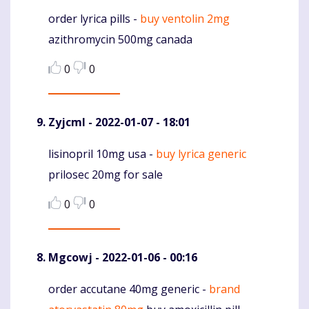
order lyrica pills -
buy ventolin 2mg
Komentaras
azithromycin 500mg canada
0
0
Zyjcml
- 2022-01-07 - 18:01
lisinopril 10mg usa -
buy lyrica generic
Komentaras
prilosec 20mg for sale
0
0
Mgcowj
- 2022-01-06 - 00:16
order accutane 40mg generic -
brand
Komentaras