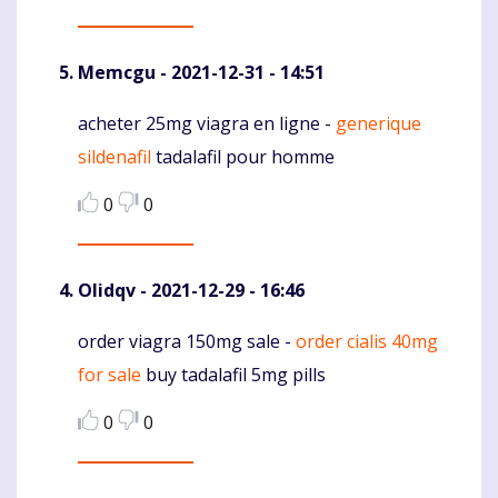
Memcgu
- 2021-12-31 - 14:51
acheter 25mg viagra en ligne -
generique
Komentaras
sildenafil
tadalafil pour homme
0
0
Olidqv
- 2021-12-29 - 16:46
order viagra 150mg sale -
order cialis 40mg
Komentaras
for sale
buy tadalafil 5mg pills
0
0