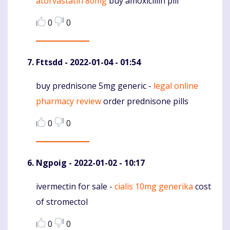
atorvastatin 80mg
buy amoxicillin pill
0
0
Fttsdd
- 2022-01-04 - 01:54
buy prednisone 5mg generic -
legal online
Komentaras
pharmacy review
order prednisone pills
0
0
Ngpoig
- 2022-01-02 - 10:17
ivermectin for sale -
cialis 10mg generika
cost
Komentaras
of stromectol
0
0