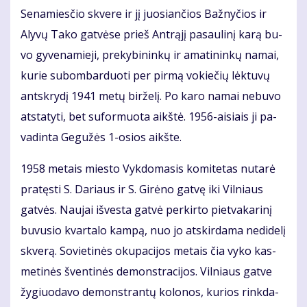
Se­na­mies­čio skve­re ir jį juo­sian­čios Baž­ny­čios ir
Aly­vų Ta­ko gat­vė­se prieš Ant­rą­jį pa­sau­li­nį ka­rą bu­
vo gy­ve­na­mie­ji, pre­ky­bi­nin­kų ir ama­ti­nin­kų na­mai,
ku­rie su­bom­bar­duo­ti per pir­mą vo­kie­čių lėk­tu­vų
ant­skry­dį 1941 me­tų bir­že­lį. Po ka­ro na­mai ne­bu­vo
at­sta­ty­ti, bet su­for­muo­ta aikš­tė. 1956-ai­siais ji pa­
va­din­ta Ge­gu­žės 1-osios aikš­te.
1958 me­tais mies­to Vyk­do­ma­sis ko­mi­te­tas nu­ta­rė
pra­tęs­ti S. Da­riaus ir S. Gi­rė­no gat­vę iki Vil­niaus
gat­vės. Nau­jai iš­ves­ta gat­vė per­kir­to piet­va­ka­ri­nį
bu­vu­sio kvar­ta­lo kam­pą, nuo jo at­skir­da­ma ne­di­de­lį
skve­rą. So­vie­ti­nės oku­pa­ci­jos me­tais čia vy­ko kas­
me­ti­nės šven­ti­nės de­monst­ra­ci­jos. Vil­niaus gat­ve
žy­giuo­da­vo de­monst­ran­tų ko­lo­nos, ku­rios rink­da­