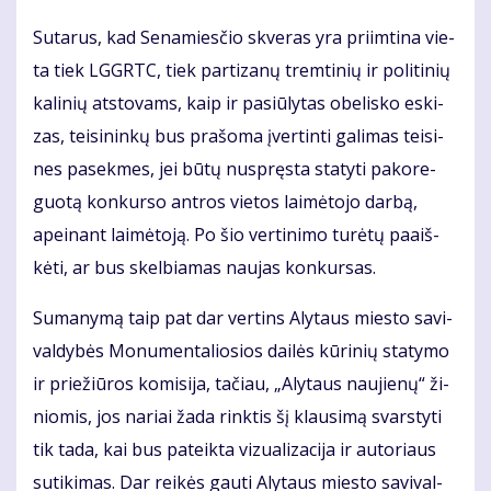
Su­ta­rus, kad Se­na­mies­čio skve­ras yra pri­im­ti­na vie­
ta tiek LGGRTC, tiek par­ti­za­nų trem­ti­nių ir po­li­ti­nių
ka­li­nių at­sto­vams, kaip ir pa­siū­ly­tas obe­lis­ko es­ki­
zas, tei­si­nin­kų bus pra­šo­ma įver­tin­ti ga­li­mas tei­si­
nes pa­sek­mes, jei bū­tų nu­spręs­ta sta­ty­ti pa­ko­re­
guo­tą kon­kur­so ant­ros vie­tos lai­mė­to­jo dar­bą,
apei­nant lai­mė­to­ją. Po šio ver­ti­ni­mo tu­rė­tų pa­aiš­
kė­ti, ar bus skel­bia­mas nau­jas kon­kur­sas.
Su­ma­ny­mą taip pat dar ver­tins Aly­taus mies­to sa­vi­
val­dy­bės Mo­nu­men­ta­lio­sios dai­lės kū­ri­nių sta­ty­mo
ir prie­žiū­ros ko­mi­si­ja, ta­čiau, „Aly­taus nau­jie­nų“ ži­
nio­mis, jos na­riai ža­da rink­tis šį klau­si­mą svars­ty­ti
tik ta­da, kai bus pa­teik­ta vi­zu­a­li­za­ci­ja ir au­to­riaus
su­ti­ki­mas. Dar rei­kės gau­ti Aly­taus mies­to sa­vi­val­