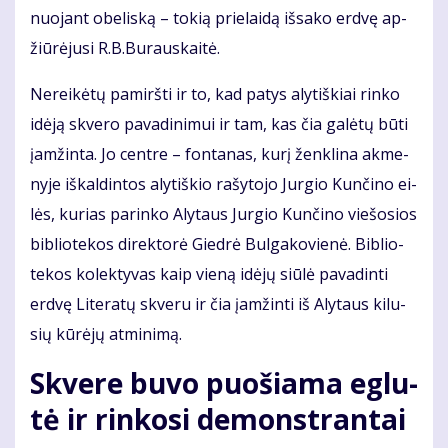
nuo­jant obe­lis­ką – to­kią prie­lai­dą iš­sa­ko erd­vę ap­
žiū­rė­ju­si R.B.Bu­raus­kai­tė.
Ne­rei­kė­tų pa­mirš­ti ir to, kad pa­tys aly­tiš­kiai rin­ko
idė­ją skve­ro pa­va­di­ni­mui ir tam, kas čia ga­lė­tų bū­ti
įam­žin­ta. Jo cen­tre – fon­ta­nas, ku­rį žen­kli­na ak­me­
ny­je iš­kal­din­tos aly­tiš­kio ra­šy­to­jo Jur­gio Kun­či­no ei­
lės, ku­rias pa­rin­ko Aly­taus Jur­gio Kun­či­no vie­šo­sios
bib­lio­te­kos di­rek­to­rė Gied­rė Bul­ga­ko­vie­nė. Bib­lio­
te­kos ko­lek­ty­vas kaip vie­ną idė­jų siū­lė pa­va­din­ti
erd­vę Li­te­ra­tų skve­ru ir čia įam­žin­ti iš Aly­taus ki­lu­
sių kū­rė­jų at­mi­ni­mą.
Skve­re bu­vo puo­šia­ma eg­lu­
tė ir rin­ko­si de­monst­ran­tai