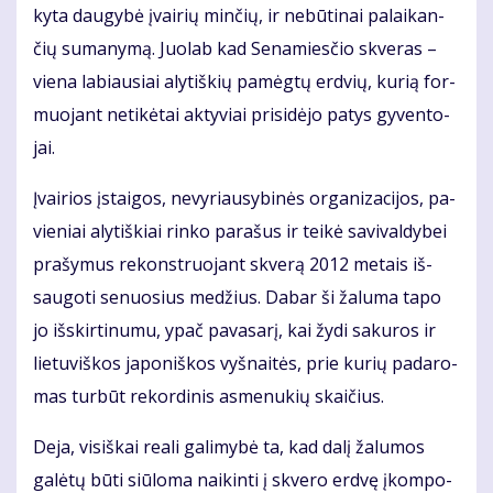
ky­ta dau­gy­bė įvai­rių min­čių, ir ne­bū­ti­nai pa­lai­kan­
čių su­ma­ny­mą. Juo­lab kad Se­na­mies­čio skve­ras –
vie­na la­biau­siai aly­tiš­kių pa­mėg­tų erd­vių, ku­rią for­
muo­jant ne­ti­kė­tai ak­ty­viai pri­si­dė­jo pa­tys gy­ven­to­
jai.
Įvai­rios įstai­gos, ne­vy­riau­sy­bi­nės or­ga­ni­za­ci­jos, pa­
vie­niai aly­tiš­kiai rin­ko pa­ra­šus ir tei­kė sa­vi­val­dy­bei
pra­šy­mus re­konst­ruo­jant skve­rą 2012 me­tais iš­
sau­go­ti se­nuo­sius me­džius. Da­bar ši ža­lu­ma ta­po
jo iš­skir­ti­nu­mu, ypač pa­va­sa­rį, kai žy­di sa­ku­ros ir
lie­tu­viš­kos ja­po­niš­kos vyš­nai­tės, prie ku­rių pa­da­ro­
mas tur­būt re­kor­di­nis as­me­nu­kių skai­čius.
De­ja, vi­siš­kai re­a­li ga­li­my­bė ta, kad da­lį ža­lu­mos
galėtų būti siū­lo­ma nai­kin­ti į skve­ro erd­vę įkom­po­