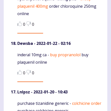
plaquenil 400mg
order chloroquine 250mg
online
0
0
Dewsba
- 2022-01-22 - 02:16
inderal 10mg ca -
buy propranolol
buy
Komentaras
plaquenil online
0
0
Lnlpsz
- 2022-01-20 - 10:43
purchase tizanidine generic -
colchicine order
Komentaras
purchase colchicine generic