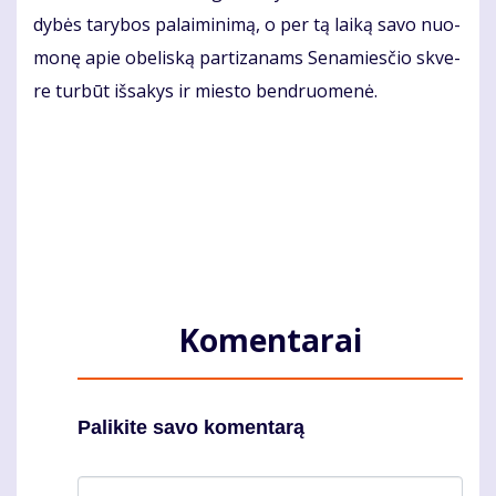
dy­bės ta­ry­bos pa­lai­mi­ni­mą, o per tą lai­ką sa­vo nuo­
mo­nę apie obe­lis­ką par­ti­za­nams Se­na­mies­čio skve­
re tur­būt iš­sa­kys ir mies­to ben­druo­me­nė.
Komentarai
Palikite savo komentarą