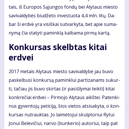
tais, iš Eu­ro­pos Są­jun­gos fon­dų bei Aly­taus mies­to
sa­vi­val­dy­bės biu­dže­to in­ves­tuo­ta 4,4 mln. li­tų. Da­
bar ši erd­vė yra vi­siš­kai su­tvar­ky­ta, bet apie su­ma­
ny­mą čia sta­ty­ti pa­min­klą kal­ba­ma pir­mą kar­tą.
Kon­kur­sas skelb­tas ki­tai
erd­vei
2017 me­tais Aly­taus mies­to sa­vi­val­dy­bė jau bu­vo
pa­skel­bu­si kon­kur­są pa­min­klui par­ti­za­nams su­kur­
ti, ta­čiau jis bu­vo skir­tas (ir pa­siū­ly­mai teik­ti) ki­tai
kon­kre­čiai erd­vei – Pir­mo­jo Aly­taus aikš­tei. Pa­ten­ki­
nus gy­ven­to­jų pe­ti­ci­ją, šios vie­tos at­si­sa­ky­ta, o kon­
kur­sas nu­trauk­tas. Jo lai­mė­to­jui skulp­to­riui Ry­tui
Jo­nui Be­le­vi­čiui, nar­vo (bun­ke­rio) au­to­riui, taip pat