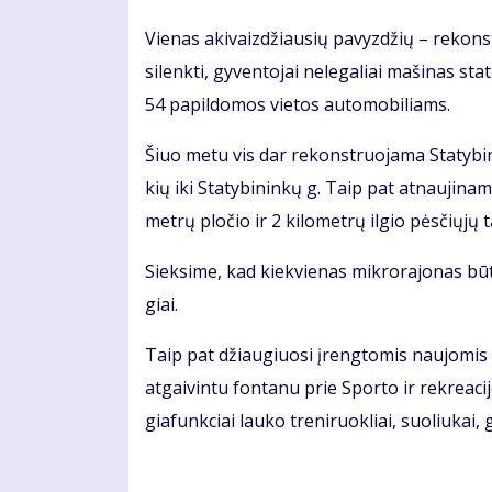
Vie­nas aki­vaiz­džiau­sių pa­vyz­džių – re­kons
si­lenk­ti, gy­ven­to­jai ne­le­ga­liai ma­ši­nas s
54 pa­pil­do­mos vie­tos au­to­mo­bi­liams.
Šiuo me­tu vis dar re­konst­ruo­ja­ma Sta­ty­bi­nin
kių iki Sta­ty­bi­nin­kų g. Taip pat at­nau­ji­na­ma 
met­rų plo­čio ir 2 ki­lo­met­rų il­gio pės­čių­jų t
Siek­si­me, kad kiek­vie­nas mik­ro­ra­jo­nas bū­t
giai.
Taip pat džiau­giuo­si įreng­to­mis nau­jo­mis au
at­gai­vin­tu fon­ta­nu prie Spor­to ir rek­re­a­ci
gia­funk­ciai lau­ko tre­ni­ruok­liai, suo­liu­kai, gė