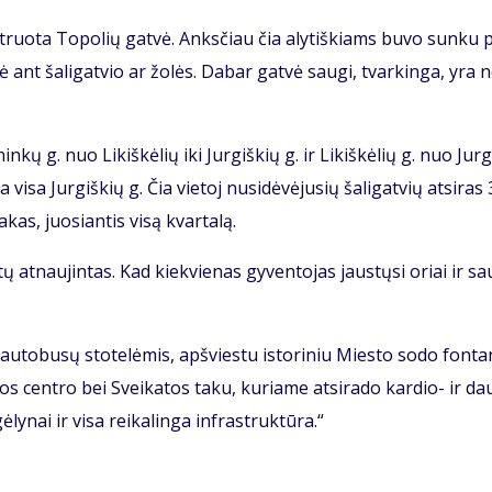
t­ruo­ta To­po­lių gat­vė. Anks­čiau čia aly­tiš­kiams bu­vo sun­ku 
ta­tė ant ša­li­gat­vio ar žo­lės. Da­bar gat­vė sau­gi, tvar­kin­ga, yra 
­kų g. nuo Li­kiš­kė­lių iki Jur­giš­kių g. ir Li­kiš­kė­lių g. nuo Jur­g
vi­sa Jur­giš­kių g. Čia vie­toj nu­si­dė­vė­ju­sių ša­li­gat­vių at­si­ras 
a­kas, juo­sian­tis vi­są kvar­ta­lą.
ų at­nau­jin­tas. Kad kiek­vie­nas gy­ven­to­jas jaus­tų­si oriai ir sa
­to­bu­sų sto­te­lė­mis, ap­švies­tu is­to­ri­niu Mies­to so­do fon­ta
­jos cen­tro bei Svei­ka­tos ta­ku, ku­ria­me at­si­ra­do kar­dio- ir da
­ly­nai ir vi­sa rei­ka­lin­ga in­fra­struk­tū­ra.“