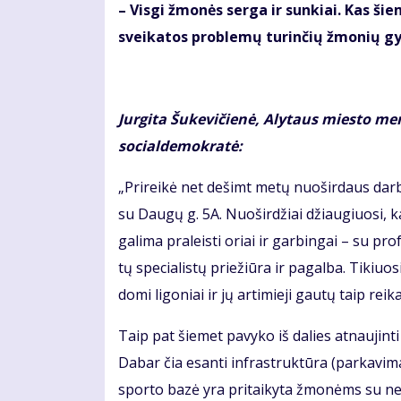
– Vis­gi žmo­nės ser­ga ir sun­kiai. Kas šie­m
svei­ka­tos pro­ble­mų tu­rinčių žmo­nių gy
Jur­gi­ta Šu­ke­vičie­nė, Aly­taus mies­to me­r
so­cial­de­mok­ra­tė:
„Pri­rei­kė net de­šimt me­tų nuo­šir­daus dar­bo,
su Dau­gų g. 5A. Nuo­šir­džiai džiau­giuo­si, kad
ga­li­ma pra­leis­ti oriai ir gar­bin­gai – su pro­fe
tų spe­cia­lis­tų prie­žiū­ra ir pa­gal­ba. Ti­kiuo­s
do­mi li­go­niai ir jų ar­ti­mie­ji gau­tų taip rei­k
Taip pat šie­met pa­vy­ko iš da­lies at­nau­jin­ti ir
Da­bar čia esan­ti in­fra­struk­tū­ra (par­ka­vi­mas
spor­to ba­zė yra pri­tai­ky­ta žmo­nėms su ne­ga