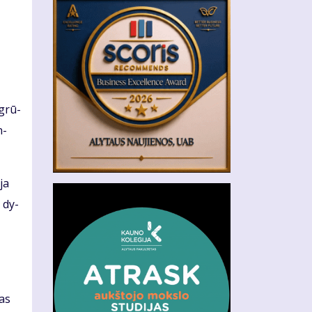
­grū­
n­
­ja
m dy­
gas