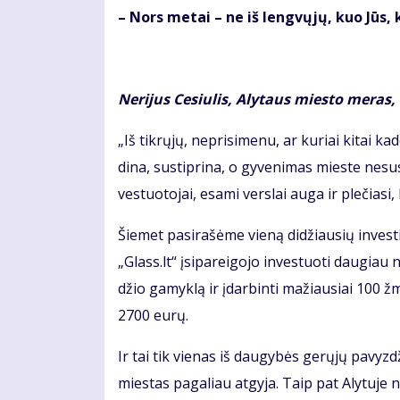
– Nors me­tai – ne iš leng­vų­jų, kuo Jūs, ka
Ne­ri­jus Ce­siu­lis, Aly­taus mies­to me­ras,
„Iš tik­rų­jų, ne­pri­si­me­nu, ar ku­riai ki­tai ka
di­na, su­stip­ri­na, o gy­ve­ni­mas mies­te ne­su­
ves­tuo­to­jai, esa­mi ver­slai au­ga ir ple­čia­
Šie­met pa­si­ra­šė­me vie­ną di­džiau­sių in­ves­ti­
„Glass.lt“ įsi­pa­rei­go­jo in­ves­tuo­ti dau­gia
džio ga­myk­lą ir įdar­bin­ti ma­žiau­siai 100 žmo
2700 eu­rų.
Ir tai tik vie­nas iš dau­gy­bės ge­rų­jų pa­vyz
mies­tas pa­ga­liau at­gy­ja. Taip pat Aly­tu­je ne