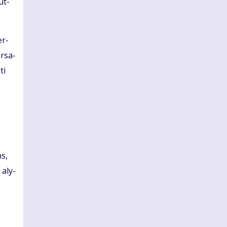
fut­
er­
er­sa­
ti
ms,
s aly­