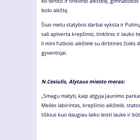
ko te­ni­so ir tin­kli­nio aikš­te­lę, gim­nas­ti­kos
bo­lo aikš­tę.
Šiuo me­tu sta­ty­bos dar­bai vyks­ta ir Pu­ti­nų
sa­li ap­tver­ta krep­ši­nio, tin­kli­nio ir lau­ko t
li mi­ni fut­bo­lo aikš­te­lė su dirb­ti­nės žo­lės
gy­ven­to­jai.
N.Ce­siu­lis, Aly­taus mies­to me­ras:
„Sma­gu ma­ty­ti, kaip at­gy­ja Jau­ni­mo par­kas.
Mei­lės la­bi­rin­tas, krep­ši­nio aikš­te­lė, sta­t
tiš­kius kuo dau­giau lai­ko leis­ti lau­ke ir bū­