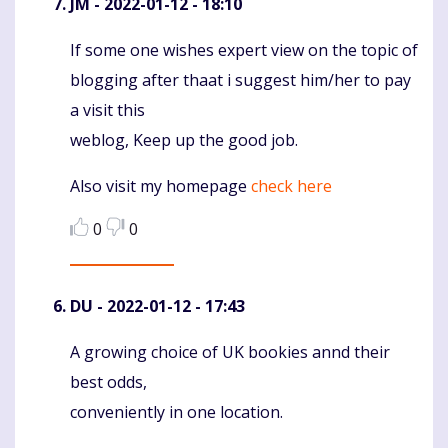
JM
- 2022-01-12 - 18:10
If some one wishes expert view on the topic of
Komentaras
blogging after thaat i suggest him/her to pay
a visit this
weblog, Keep up the good job.
Also visit my homepage
check here
0
0
DU
- 2022-01-12 - 17:43
A growing choice of UK bookies annd their
Komentaras
best odds,
conveniently in one location.