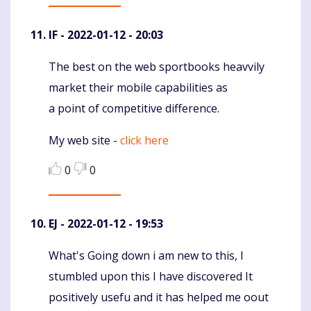
IF
- 2022-01-12 - 20:03
The best on the web sportbooks heavvily
Komentaras
market their mobile capabilities as
a point of competitive difference.
My web site -
click here
0
0
EJ
- 2022-01-12 - 19:53
What's Going down i am new to this, I
Komentaras
stumbled upon this I have discovered It
positively usefu and it has helped me oout