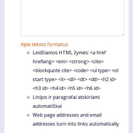
Apie teksto formatus
Leidžiamos HTML žymės: <a href
hreflang> <em> <strong> <cite>
<blockquote cite> <code> <ul type> <ol
start type> <li> <dl> <dt> <dd> <h2 id>
<h3 id> <h4 id> <h5 id> <h6 id>
Linijos ir paragrafai atskiriami
automatiškai
Web page addresses and email
addresses turn into links automatically.