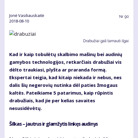
Jonė Vasiliauskaitė
Nr.
90
2018-08-10
Drabužiai gali tarnauti ilgai
Kad ir kaip tobulėtų skalbimo mašinų bei audinių
gamybos technologijos, retkarčiais drabužiai vis
dėlto traukiasi, plyšta ar praranda formą.
Ekspertai teigia, kad kitaip niekada ir nebus, nes
dalis šių negerovių nutinka dėl paties žmogaus
kaltės. Pateikiame 5 patarimus, kaip rūpintis
drabužiais, kad jie per kelias savaites
nesusidėvėtų.
Šilkas – jautrus ir glamžytis linkęs audinys