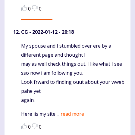
0
0
CG
- 2022-01-12 - 20:18
My spouse and I stumbled over ere by a
Komentaras
different page and thought I
may as well check things out. I like what I see
sso now i am following you.
Look frward to finding ouut about your wweb
pahe yet
again.
Here iis my site ...
read more
0
0