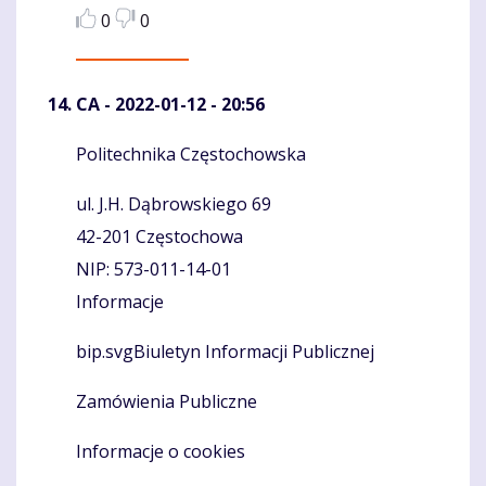
0
0
CA
- 2022-01-12 - 20:56
Politechnika Częstochowska
Komentaras
ul. J.H. Dąbrowskiego 69
42-201 Częstochowa
NIP: 573-011-14-01
Informacje
bip.svgBiuletyn Informacji Publicznej
Zamówienia Publiczne
Informacje o cookies