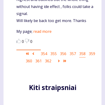
without having ide effect , folks could take a
signal.
Will likely be back too get more. Thanks
My page;
read more
0
0
Pagination
First
Ankstesnis
Puslapis
354
Puslapis
355
Puslapis
356
Puslapis
357
Current
358
Puslapis
359
page
puslapis
page
Puslapis
360
Puslapis
361
Puslapis
362
Sekantis
Last
puslapis
page
Kiti straipsniai