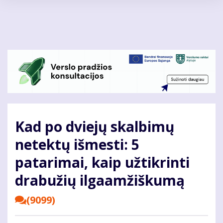
Pereiti
į
pagrindinį
turinį
Kad po dviejų skalbimų
netektų išmesti: 5
patarimai, kaip užtikrinti
drabužių ilgaamžiškumą
(9099)