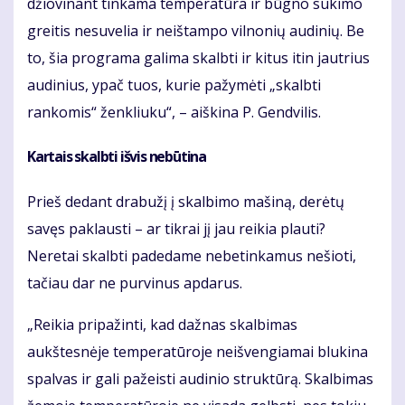
džiovinant tinkama temperatūra ir būgno sukimo
greitis nesuvelia ir neištampo vilnonių audinių. Be
to, šia programa galima skalbti ir kitus itin jautrius
audinius, ypač tuos, kurie pažymėti „skalbti
rankomis“ ženkliuku“, – aiškina P. Gendvilis.
Kartais skalbti išvis nebūtina
Prieš dedant drabužį į skalbimo mašiną, derėtų
savęs paklausti – ar tikrai jį jau reikia plauti?
Neretai skalbti padedame nebetinkamus nešioti,
tačiau dar ne purvinus apdarus.
„Reikia pripažinti, kad dažnas skalbimas
aukštesnėje temperatūroje neišvengiamai blukina
spalvas ir gali pažeisti audinio struktūrą. Skalbimas