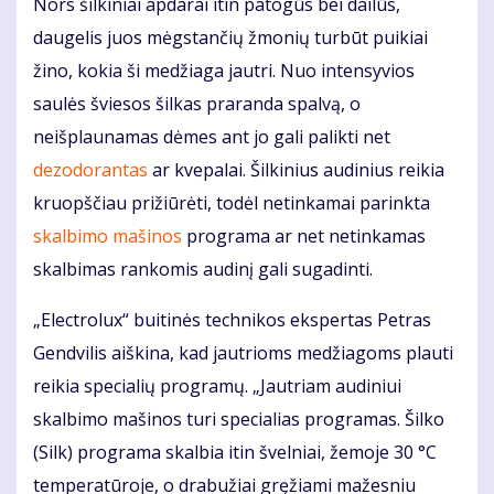
Nors šilkiniai apdarai itin patogūs bei dailūs,
daugelis juos mėgstančių žmonių turbūt puikiai
žino, kokia ši medžiaga jautri. Nuo intensyvios
saulės šviesos šilkas praranda spalvą, o
neišplaunamas dėmes ant jo gali palikti net
dezodorantas
ar kvepalai. Šilkinius audinius reikia
kruopščiau prižiūrėti, todėl netinkamai parinkta
skalbimo mašinos
programa ar net netinkamas
skalbimas rankomis audinį gali sugadinti.
„Electrolux“ buitinės technikos ekspertas Petras
Gendvilis aiškina, kad jautrioms medžiagoms plauti
reikia specialių programų. „Jautriam audiniui
skalbimo mašinos turi specialias programas. Šilko
(Silk) programa skalbia itin švelniai, žemoje 30 °C
temperatūroje, o drabužiai gręžiami mažesniu