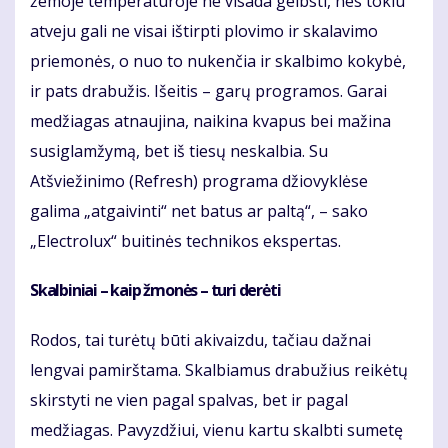
žemoje temperatūroje ne visada gelbsti, nes tokiu
atveju gali ne visai ištirpti plovimo ir skalavimo
priemonės, o nuo to nukenčia ir skalbimo kokybė,
ir pats drabužis. Išeitis – garų programos. Garai
medžiagas atnaujina, naikina kvapus bei mažina
susiglamžymą, bet iš tiesų neskalbia. Su
Atšviežinimo (Refresh) programa džiovyklėse
galima „atgaivinti“ net batus ar paltą“, – sako
„Electrolux“ buitinės technikos ekspertas.
Skalbiniai – kaip žmonės – turi derėti
Rodos, tai turėtų būti akivaizdu, tačiau dažnai
lengvai pamirštama. Skalbiamus drabužius reikėtų
skirstyti ne vien pagal spalvas, bet ir pagal
medžiagas. Pavyzdžiui, vienu kartu skalbti sumetę