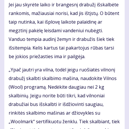
Jei jau skyrėte laiko ir brangesnį drabužį išskalbėte
rankomis, mažiausiai norisi, kad jis ištįstų. O būtent
taip nutinka, kai išplovę laikote palaidinę ar
megztinį pakėlę leisdami vandeniui nubėgti.
Vanduo tempia audinį žemyn ir drabužis šiek tiek
išsitempia. Kelis kartus tai pakartojus rūbas tarsi
be jokios priežasties ima ir pailgėja.
„Ypač jautri yra vilna, todėl jeigu ruošiatės vilnonį
drabužį skalbti skalbimo mašina, naudokite Vilnos
(Wool) programą. Nedėkite daugiau nei 2 kg
skalbinių. Jeigu norite būti tikri, kad vilnoniai
drabužiai bus išskalbti ir išdžiovinti saugiau,
rinkitės skalbimo mašinas ar džiovykles su
„Woolmark“ sertifikuotu ženklu. Tiek skalbiant, tiek