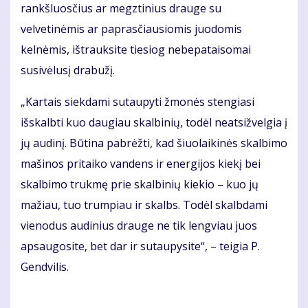
rankšluosčius ar megztinius drauge su
velvetinėmis ar paprasčiausiomis juodomis
kelnėmis, ištrauksite tiesiog nebepataisomai
susivėlusį drabužį.
„Kartais siekdami sutaupyti žmonės stengiasi
išskalbti kuo daugiau skalbinių, todėl neatsižvelgia į
jų audinį. Būtina pabrėžti, kad šiuolaikinės skalbimo
mašinos pritaiko vandens ir energijos kiekį bei
skalbimo trukmę prie skalbinių kiekio – kuo jų
mažiau, tuo trumpiau ir skalbs. Todėl skalbdami
vienodus audinius drauge ne tik lengviau juos
apsaugosite, bet dar ir sutaupysite“, – teigia P.
Gendvilis.