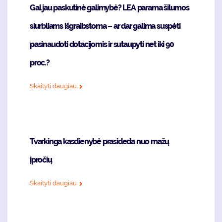
Gal jau paskutinė galimybė? LEA parama šilumos
siurbliams išgraibstoma – ar dar galima suspėti
pasinaudoti dotacijomis ir sutaupyti net iki 90
proc.?
Skaityti daugiau
Tvarkinga kasdienybė prasideda nuo mažų
įpročių
Skaityti daugiau