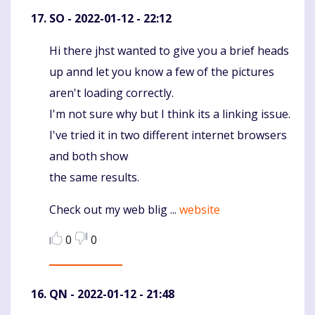
SO
- 2022-01-12 - 22:12
Hi there jhst wanted to give you a brief heads
Komentaras
up annd let you know a few of the pictures
aren't loading correctly.
I'm not sure why but I think its a linking issue.
I've tried it in two different internet browsers
and both show
the same results.
Check out my web blig ...
website
0
0
QN
- 2022-01-12 - 21:48