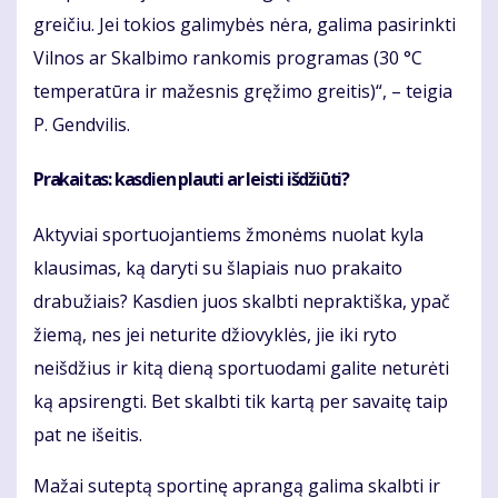
greičiu. Jei tokios galimybės nėra, galima pasirinkti
Vilnos ar Skalbimo rankomis programas (30 °C
temperatūra ir mažesnis gręžimo greitis)“, – teigia
P. Gendvilis.
Prakaitas: kasdien plauti ar leisti išdžiūti?
Aktyviai sportuojantiems žmonėms nuolat kyla
klausimas, ką daryti su šlapiais nuo prakaito
drabužiais? Kasdien juos skalbti nepraktiška, ypač
žiemą, nes jei neturite džiovyklės, jie iki ryto
neišdžius ir kitą dieną sportuodami galite neturėti
ką apsirengti. Bet skalbti tik kartą per savaitę taip
pat ne išeitis.
Mažai suteptą sportinę aprangą galima skalbti ir