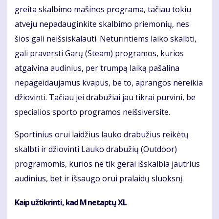
greita skalbimo mašinos programa, tačiau tokiu
atveju nepadauginkite skalbimo priemonių, nes
šios gali neišsiskalauti. Neturintiems laiko skalbti,
gali praversti Garų (Steam) programos, kurios
atgaivina audinius, per trumpą laiką pašalina
nepageidaujamus kvapus, be to, aprangos nereikia
džiovinti. Tačiau jei drabužiai jau tikrai purvini, be
specialios sporto programos neišsiversite.
Sportinius orui laidžius lauko drabužius reikėtų
skalbti ir džiovinti Lauko drabužių (Outdoor)
programomis, kurios ne tik gerai išskalbia jautrius
audinius, bet ir išsaugo orui pralaidų sluoksnį.
Kaip užtikrinti, kad M netaptų XL